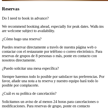
Reservas​​​​‌ ‍ ​‍​‍‌‍ ‌ ​‍‌‍‍‌‌‍‌ ‌‍‍‌‌‍ ‍​‍​‍​ ‍‍​‍​‍‌ ​ ‌‍​‌‌‍ ‍‌‍‍‌‌ ‌​‌ ‍‌​‍ ‍‌‍‍‌‌‍ ​‍​‍​‍ ​​‍​‍‌‍‍​‌ ​‍‌‍‌‌‌‍‌‍​‍​‍​ ‍‍​‍​‍‌‍‍​‌ ‌​‌ ‌​‌ ​​‌ ​ ​ ‍‍​‍ ​‍ ‌‍ ​​‍ ‌‌‍​‌‌‍ ‍‌‍‌​​‍ ‌‌ ​‍​‍ ‌‌‍‍​‌‍ ‌ ‌​‌‍‌‌‌‍ ​‌ ​ ​‍ ‌‌ ​ ‌ ‌​‌ ‌‌‌‍‌​‌‍‍‌‌‍ ​‍ ‍‌ ‌‍‌‍‌‌‌ ​‍‌‍​ ‌‍‌‌‌‍ ​​‍ ‍‌‍​‌‌ ​​‌ ​​​‍ ‌‍‍‌‌‍ ‍‌ ‌​‌‍‌‌‌‍ ‍‌ ‌​​‍ ‌‍‌‌‌‍‌​‌‍‍‌‌ ‌​​‍ ‌‍ ‌‌‍ ‌‍‌​‌‍‌‌​ ‌‌ ​​‌ ​‍‌‍‌‌‌ ​ ‌‍‌‌‌‍ ‍‌ ‌​‌‍​‌‌ ‌​‌‍‍‌‌‍ ‌‍ ‍​ ‍ ‌‍‍‌‌‍‌​​ ‌‌‍‌​​ ‌‌‌‍‌‌​ ‌ ​ ‌‌​ ​ ​ ‍‌​ ​ ​‍ ‌​ ​ ​ ‍‌‌‍‌​‌‍​‌​‍ ‌​ ‌​‌‍​ ​ ​‍​ ‌​​‍ ‌‌‍​‍​ ‌​‌‍‌‍​ ​ ​‍ ‌‌‍‌‌​ ‌ ​ ​​‌‍​ ‌‍​‌​ ‌ ​ ‍‌​ ​​​ ‌​​ ​​​ ‍​‌‍‌​​ ‍ ‌ ‌​‌ ‍‌‌ ​​‌‍‌‌​ ‌‌‍‍​‌‍ ‌ ‌​‌‍‌‌‌‍ ​‌‌​ ‌‍‍‌‌ ‌​‌‍‌‌‌‌​​‌‍​‌‌‍‌ ‌‍‌‌​ ‍ ‌ ​​‌‍​‌‌ ‌​‌‍‍​​ ‌‌ ​​‌‍​‌‌‍‌ ‌‍‌‌‌​​‍‌ ‌‌‌‍‍‌‌‍ ​‌‍‌​‌‍‌‌‌ ​‍​‍‌‌​ ‌‌‌​​‍‌‌ ‌‍‍ ‌‍‌‌‌ ‍‌​‍‌‌​ ​ ‌​‌​​‍‌‌​ ​ ‌​‌​​‍‌‌​ ​‍​ ​‍‌‍​‌​ ‌‌​ ​​‌‍‌‍‌‍‌​‌‍​ ​ ‍​‌‍‌‌​ ‌‍​ ‌​​ ‌​​ ​‍​‍‌‌​ ​‍​ ​‍​‍‌‌​ ‌‌‌​‌​​‍ ‍‌‍‌‍‌‍​‌‌ ​‌‌‌​ ‌‍‌‌‌‍​ ‌ ‌​‌‍‍‌‌‍ ‌‍ ‍‌ ​ ​‍‌‌​ ‌‌‌​​‍‌‌ ‌‍‍ ‌‍‌‌‌ ‍‌​‍‌‌​ ​ ‌​‌​​‍‌‌​ ​ ‌​‌​​‍‌‌​ ​‍​ ​‍‌‍‌‌​ ‌‍​ ‌ ‌‍​‍‌‍‌​​ ​‌​ ​ ‌‍‌‌​ ‍‌‌‍‌‍‌‍‌‍‌‍‌​​‍‌‌​ ​‍​ ​‍​‍‌‌​ ‌‌‌​‌​​‍ ‍‌ ​ ‌‍‌‌‌‍​ ‌ ‌​‌‍‍‌‌‍ ‌‍ ‍‌‌‌​‌‍‍‌‌ ‌​‌‍ ​‌‍‌‌​ ‌‍​‍‌‍​‌‌ ​ ‌‍‌‌‌‌‌‌‌ ​‍‌‍ ​​ ‌‌‍‍​‌ ‌​‌ ‌​‌ ​​‌ ​ ​‍‌‌​ ​ ‌​​‌​‍‌‌​ ​‍‌​‌‍​‍‌‌​ ​‍‌​‌‍‌‍ ​​‍ ‌‌‍​‌‌‍ ‍‌‍‌​​‍ ‌‌ ​‍​‍ ‌‌‍‍​‌‍ ‌ ‌​‌‍‌‌‌‍ ​‌ ​ ​‍ ‌‌ ​ ‌ ‌​‌ ‌‌‌‍‌​‌‍‍‌‌‍ ​‍ ‍‌ ‌‍‌‍‌‌‌ ​‍‌‍​ ‌‍‌‌‌‍ ​​‍ ‍‌‍​‌‌ ​​‌ ​​​‍‌‍‌‍‍‌‌‍‌​​ ‌‌‍‌​​ ‌‌‌‍‌‌​ ‌ ​ ‌‌​ ​ ​ ‍‌​ ​ ​‍ ‌​ ​ ​ ‍‌‌‍‌​‌‍​‌​‍ ‌​ ‌​‌‍​ ​ ​‍​ ‌​​‍ ‌‌‍​‍​ ‌​‌‍‌‍​ ​ ​‍ ‌‌‍‌‌​ ‌ ​ ​​‌‍​ ‌‍​‌​ ‌ ​ ‍‌​ ​​​ ‌​​ ​​​ ‍​‌‍‌​​‍‌‍‌ ‌​‌ ‍‌‌ ​​‌‍‌‌​ ‌‌‍‍​‌‍ ‌ ‌​‌‍‌‌‌‍ ​‌‌​ ‌‍‍‌‌ ‌​‌‍‌‌‌‌​​‌‍​‌‌‍‌ ‌‍‌‌​‍‌‍‌ ​​‌‍​‌‌ ‌​‌‍‍​​ ‌‌ ​​‌‍​‌‌‍‌ ‌‍‌‌‌​​‍‌ ‌‌‌‍‍‌‌‍ ​‌‍‌​‌‍‌‌‌ ​‍​‍‌‌​ ‌‌‌​​‍‌‌ ‌‍‍ ‌‍‌‌‌ ‍‌​‍‌‌​ ​ ‌​‌​​‍‌‌​ ​ ‌​‌​​‍‌‌​ ​‍​ ​‍‌‍​‌​ ‌‌​ ​​‌‍‌‍‌‍‌​‌‍​ ​ ‍​‌‍‌‌​ ‌‍​ ‌​​ ‌​​ ​‍​‍‌‌​ ​‍​ ​‍​‍‌‌​ ‌‌‌​‌​​‍ ‍‌‍‌‍‌‍​‌‌ ​‌‌‌​ ‌‍‌‌‌‍​ ‌ ‌​‌‍‍‌‌‍ ‌‍ ‍‌ ​ ​‍‌‌​ ‌‌‌​​‍‌‌ ‌‍‍ ‌‍‌‌‌ ‍‌​‍‌‌​ ​ ‌​‌​​‍‌‌​ ​ ‌​‌​​‍‌‌​ ​‍​ ​‍‌‍‌‌​ ‌‍​ ‌ ‌‍​‍‌‍‌​​ ​‌​ ​ ‌‍‌‌​ ‍‌‌‍‌‍‌‍‌‍‌‍‌​​‍‌‌​ ​‍​ ​‍​‍‌‌​ ‌‌‌​‌​​‍ ‍‌ ​ ‌‍‌‌‌‍​ ‌ ‌​‌‍‍‌‌‍ ‌‍ ‍‌‌‌​‌‍‍‌‌ ‌​‌‍ ​‌‍‌‌​‍‌‍‌ ​​‌‍‌‌‌ ​‍‌ ​ ‌ ​​‌‍‌‌‌‍​ ‌ ‌​‌‍‍‌‌ ‌‍‌‍‌‌​ ‌‌ ​​‌ ‌‌‌‍​‍‌‍ ​‌‍‍‌‌ ​ ‌‍‍​‌‍‌‌‌‍‌​​‍​‍‌ ‌
Do I need to book in advance?​​​​‌ ‍ ​‍​‍‌‍ ‌ ​‍‌‍‍‌‌‍‌ ‌‍‍‌‌‍ ‍​‍​‍​ ‍‍​‍​‍‌ ​ ‌‍​‌‌‍ ‍‌‍‍‌‌ ‌​‌ ‍‌​‍ ‍‌‍‍‌‌‍ ​‍​‍​‍ ​​‍​‍‌‍‍​‌ ​‍‌‍‌‌‌‍‌‍​‍​‍​ ‍‍​‍​‍‌‍‍​‌ ‌​‌ ‌​‌ ​​‌ ​ ​ ‍‍​‍ ​‍ ‌‍ ​​‍ ‌‌‍​‌‌‍ ‍‌‍‌​​‍ ‌‌ ​‍​‍ ‌‌‍‍​‌‍ ‌ ‌​‌‍‌‌‌‍ ​‌ ​ ​‍ ‌‌ ​ ‌ ‌​‌ ‌‌‌‍‌​‌‍‍‌‌‍ ​‍ ‍‌ ‌‍‌‍‌‌‌ ​‍‌‍​ ‌‍‌‌‌‍ ​​‍ ‍‌‍​‌‌ ​​‌ ​​​‍ ‌‍‍‌‌‍ ‍‌ ‌​‌‍‌‌‌‍ ‍‌ ‌​​‍ ‌‍‌‌‌‍‌​‌‍‍‌‌ ‌​​‍ ‌‍ ‌‌‍ ‌‍‌​‌‍‌‌​ ‌‌ ​​‌ ​‍‌‍‌‌‌ ​ ‌‍‌‌‌‍ ‍‌ ‌​‌‍​‌‌ ‌​‌‍‍‌‌‍ ‌‍ ‍​ ‍ ‌‍‍‌‌‍‌​​ ‌‌‍​ ‌‍‌​​ ​‌‌‍​ ‌‍​‌​ ‌‍‌‍‌‍‌‍​ ​‍ ‌‌‍‌‌​ ​‌​ ‍‌​ ​ ​‍ ‌​ ‌​​ ‌‍‌‍‌​​ ​‍​‍ ‌‌‍​‌​ ​‍​ ​​​ ​​​‍ ‌​ ‌‍​ ​ ​ ‌‌‌‍​‍​ ‌‌​ ​‌‌‍‌‌​ ‌ ‌‍​ ​ ‍​​ ​‍‌‍​‍​ ‍ ‌ ‌​‌ ‍‌‌ ​​‌‍‌‌​ ‌‌‍‍​‌‍ ‌ ‌​‌‍‌‌‌‍ ​‌​‌‍‌‍​‌‌ ​‌​ ‍ ‌ ​​‌‍​‌‌ ‌​‌‍‍​​ ‌‌ ​‌‌ ‌‌‌‍‌‌‌ ​ ‌ ‌​‌‍‍‌‌‍ ‌‍ ‍​ ‌‍​‍‌‍​‌‌ ​ ‌‍‌‌‌‌‌‌‌ ​‍‌‍ ​​ ‌‌‍‍​‌ ‌​‌ ‌​‌ ​​‌ ​ ​‍‌‌​ ​ ‌​​‌​‍‌‌​ ​‍‌​‌‍​‍‌‌​ ​‍‌​‌‍‌‍ ​​‍ ‌‌‍​‌‌‍ ‍‌‍‌​​‍ ‌‌ ​‍​‍ ‌‌‍‍​‌‍ ‌ ‌​‌‍‌‌‌‍ ​‌ ​ ​‍ ‌‌ ​ ‌ ‌​‌ ‌‌‌‍‌​‌‍‍‌‌‍ ​‍ ‍‌ ‌‍‌‍‌‌‌ ​‍‌‍​ ‌‍‌‌‌‍ ​​‍ ‍‌‍​‌‌ ​​‌ ​​​‍‌‍‌‍‍‌‌‍‌​​ ‌‌‍​ ‌‍‌​​ ​‌‌‍​ ‌‍​‌​ ‌‍‌‍‌‍‌‍​ ​‍ ‌‌‍‌‌​ ​‌​ ‍‌​ ​ ​‍ ‌​ ‌​​ ‌‍‌‍‌​​ ​‍​‍ ‌‌‍​‌​ ​‍​ ​​​ ​​​‍ ‌​ ‌‍​ ​ ​ ‌‌‌‍​‍​ ‌‌​ ​‌‌‍‌‌​ ‌ ‌‍​ ​ ‍​​ ​‍‌‍​‍​‍‌‍‌ ‌​‌ ‍‌‌ ​​‌‍‌‌​ ‌‌‍‍​‌‍ ‌ ‌​‌‍‌‌‌‍ ​‌​‌‍‌‍​‌‌ ​‌​‍‌‍‌ ​​‌‍​‌‌ ‌​‌‍‍​​ ‌‌ ​‌‌ ‌‌‌‍‌‌‌ ​ ‌ ‌​‌‍‍‌‌‍ ‌‍ ‍​‍‌‍‌ ​​‌‍‌‌‌ ​‍‌ ​ ‌ ​​‌‍‌‌‌‍​ ‌ ‌​‌‍‍‌‌ ‌‍‌‍‌‌​ ‌‌ ​​‌ ‌‌‌‍​‍‌‍ ​‌‍‍‌‌ ​ ‌‍‍​‌‍‌‌‌‍‌​​‍​‍‌ ‌
We recommend booking ahead, especially for peak dates. Walk-ins
are welcome subject to availability.​​​​‌ ‍ ​‍​‍‌‍ ‌ ​‍‌‍‍‌‌‍‌ ‌‍‍‌‌‍ ‍​‍​‍​ ‍‍​‍​‍‌ ​ ‌‍​‌‌‍ ‍‌‍‍‌‌ ‌​‌ ‍‌​‍ ‍‌‍‍‌‌‍ ​‍​‍​‍ ​​‍​‍‌‍‍​‌ ​‍‌‍‌‌‌‍‌‍​‍​‍​ ‍‍​‍​‍‌‍‍​‌ ‌​‌ ‌​‌ ​​‌ ​ ​ ‍‍​‍ ​‍ ‌‍ ​​‍ ‌‌‍​‌‌‍ ‍‌‍‌​​‍ ‌‌ ​‍​‍ ‌‌‍‍​‌‍ ‌ ‌​‌‍‌‌‌‍ ​‌ ​ ​‍ ‌‌ ​ ‌ ‌​‌ ‌‌‌‍‌​‌‍‍‌‌‍ ​‍ ‍‌ ‌‍‌‍‌‌‌ ​‍‌‍​ ‌‍‌‌‌‍ ​​‍ ‍‌‍​‌‌ ​​‌ ​​​‍ ‌‍‍‌‌‍ ‍‌ ‌​‌‍‌‌‌‍ ‍‌ ‌​​‍ ‌‍‌‌‌‍‌​‌‍‍‌‌ ‌​​‍ ‌‍ ‌‌‍ ‌‍‌​‌‍‌‌​ ‌‌ ​​‌ ​‍‌‍‌‌‌ ​ ‌‍‌‌‌‍ ‍‌ ‌​‌‍​‌‌ ‌​‌‍‍‌‌‍ ‌‍ ‍​ ‍ ‌‍‍‌‌‍‌​​ ‌‌‍​ ‌‍‌​​ ​‌‌‍​ ‌‍​‌​ ‌‍‌‍‌‍‌‍​ ​‍ ‌‌‍‌‌​ ​‌​ ‍‌​ ​ ​‍ ‌​ ‌​​ ‌‍‌‍‌​​ ​‍​‍ ‌‌‍​‌​ ​‍​ ​​​ ​​​‍ ‌​ ‌‍​ ​ ​ ‌‌‌‍​‍​ ‌‌​ ​‌‌‍‌‌​ ‌ ‌‍​ ​ ‍​​ ​‍‌‍​‍​ ‍ ‌ ‌​‌ ‍‌‌ ​​‌‍‌‌​ ‌‌‍‍​‌‍ ‌ ‌​‌‍‌‌‌‍ ​‌​‌‍‌‍​‌‌ ​‌​ ‍ ‌ ​​‌‍​‌‌ ‌​‌‍‍​​ ‌‌‍​‌‌‍ ‍‌ ​ ‌ ‌ ‌‍‌‌‌ ​‍​‍‌‌​ ‌‌‌​​‍‌‌ ‌‍‍ ‌‍‌‌‌ ‍‌​‍‌‌​ ​ ‌​‌​​‍‌‌​ ​ ‌​‌​​‍‌‌​ ​‍​ ​‍​ ​‍‌‍‌​‌‍‌​​ ​​​ ‌‍‌‍​‍‌‍​‍​ ​ ​ ‍‌‌‍‌‌​ ​‌​ ‍​​‍‌‌​ ​‍​ ​‍​‍‌‌​ ‌‌‌​‌​​‍ ‍‌‍​ ‌‍‍​‌‍‍‌‌‍ ​‌‍‌​‌ ​‍‌‍‌‌‌‍ ‍​‍‌‌​ ‌‌‌​​‍‌‌ ‌‍‍ ‌‍‌‌‌ ‍‌​‍‌‌​ ​ ‌​‌​​‍‌‌​ ​ ‌​‌​​‍‌‌​ ​‍​ ​‍‌‍‌‌‌‍‌​​ ​ ​ ​ ‌‍‌‍​ ​‌​ ​‍‌‍​‍‌‍‌‍​ ​​‌‍‌‌​ ‍​​‍‌‌​ ​‍​ ​‍​‍‌‌​ ‌‌‌​‌​​‍ ‍‌ ‌​‌‍‌‌‌ ‍​‌ ‌​​ ‌‍​‍‌‍​‌‌ ​ ‌‍‌‌‌‌‌‌‌ ​‍‌‍ ​​ ‌‌‍‍​‌ ‌​‌ ‌​‌ ​​‌ ​ ​‍‌‌​ ​ ‌​​‌​‍‌‌​ ​‍‌​‌‍​‍‌‌​ ​‍‌​‌‍‌‍ ​​‍ ‌‌‍​‌‌‍ ‍‌‍‌​​‍ ‌‌ ​‍​‍ ‌‌‍‍​‌‍ ‌ ‌​‌‍‌‌‌‍ ​‌ ​ ​‍ ‌‌ ​ ‌ ‌​‌ ‌‌‌‍‌​‌‍‍‌‌‍ ​‍ ‍‌ ‌‍‌‍‌‌‌ ​‍‌‍​ ‌‍‌‌‌‍ ​​‍ ‍‌‍​‌‌ ​​‌ ​​​‍‌‍‌‍‍‌‌‍‌​​ ‌‌‍​ ‌‍‌​​ ​‌‌‍​ ‌‍​‌​ ‌‍‌‍‌‍‌‍​ ​‍ ‌‌‍‌‌​ ​‌​ ‍‌​ ​ ​‍ ‌​ ‌​​ ‌‍‌‍‌​​ ​‍​‍ ‌‌‍​‌​ ​‍​ ​​​ ​​​‍ ‌​ ‌‍​ ​ ​ ‌‌‌‍​‍​ ‌‌​ ​‌‌‍‌‌​ ‌ ‌‍​ ​ ‍​​ ​‍‌‍​‍​‍‌‍‌ ‌​‌ ‍‌‌ ​​‌‍‌‌​ ‌‌‍‍​‌‍ ‌ ‌​‌‍‌‌‌‍ ​‌​‌‍‌‍​‌‌ ​‌​‍‌‍‌ ​​‌‍​‌‌ ‌​‌‍‍​​ ‌‌‍​‌‌‍ ‍‌ ​ ‌ ‌ ‌‍‌‌‌ ​‍​‍‌‌​ ‌‌‌​​‍‌‌ ‌‍‍ ‌‍‌‌‌ ‍‌​‍‌‌​ ​ ‌​‌​​‍‌‌​ ​ ‌​‌​​‍‌‌​ ​‍​ ​‍​ ​‍‌‍‌​‌‍‌​​ ​​​ ‌‍‌‍​‍‌‍​‍​ ​ ​ ‍‌‌‍‌‌​ ​‌​ ‍​​‍‌‌​ ​‍​ ​‍​‍‌‌​ ‌‌‌​‌​​‍ ‍‌‍​ ‌‍‍​‌‍‍‌‌‍ ​‌‍‌​‌ ​‍‌‍‌‌‌‍ ‍​‍‌‌​ ‌‌‌​​‍‌‌ ‌‍‍ ‌‍‌‌‌ ‍‌​‍‌‌​ ​ ‌​‌​​‍‌‌​ ​ ‌​‌​​‍‌‌​ ​‍​ ​‍‌‍‌‌‌‍‌​​ ​ ​ ​ ‌‍‌‍​ ​‌​ ​‍‌‍​‍‌‍‌‍​ ​​‌‍‌‌​ ‍​​‍‌‌​ ​‍​ ​‍​‍‌‌​ ‌‌‌​‌​​‍ ‍‌ ‌​‌‍‌‌‌ ‍​‌ ‌​​‍‌‍‌ ​​‌‍‌‌‌ ​‍‌ ​ ‌ ​​‌‍‌‌‌‍​ ‌ ‌​‌‍‍‌‌ ‌‍‌‍‌‌​ ‌‌ ​​‌ ‌‌‌‍​‍‌‍ ​‌‍‍‌‌ ​ ‌‍‍​‌‍‌‌‌‍‌​​‍​‍‌ ‌
¿Cómo hago una reserva?​​​​‌ ‍ ​‍​‍‌‍ ‌ ​‍‌‍‍‌‌‍‌ ‌‍‍‌‌‍ ‍​‍​‍​ ‍‍​‍​‍‌ ​ ‌‍​‌‌‍ ‍‌‍‍‌‌ ‌​‌ ‍‌​‍ ‍‌‍‍‌‌‍ ​‍​‍​‍ ​​‍​‍‌‍‍​‌ ​‍‌‍‌‌‌‍‌‍​‍​‍​ ‍‍​‍​‍‌‍‍​‌ ‌​‌ ‌​‌ ​​‌ ​ ​ ‍‍​‍ ​‍ ‌‍ ​​‍ ‌‌‍​‌‌‍ ‍‌‍‌​​‍ ‌‌ ​‍​‍ ‌‌‍‍​‌‍ ‌ ‌​‌‍‌‌‌‍ ​‌ ​ ​‍ ‌‌ ​ ‌ ‌​‌ ‌‌‌‍‌​‌‍‍‌‌‍ ​‍ ‍‌ ‌‍‌‍‌‌‌ ​‍‌‍​ ‌‍‌‌‌‍ ​​‍ ‍‌‍​‌‌ ​​‌ ​​​‍ ‌‍‍‌‌‍ ‍‌ ‌​‌‍‌‌‌‍ ‍‌ ‌​​‍ ‌‍‌‌‌‍‌​‌‍‍‌‌ ‌​​‍ ‌‍ ‌‌‍ ‌‍‌​‌‍‌‌​ ‌‌ ​​‌ ​‍‌‍‌‌‌ ​ ‌‍‌‌‌‍ ‍‌ ‌​‌‍​‌‌ ‌​‌‍‍‌‌‍ ‌‍ ‍​ ‍ ‌‍‍‌‌‍‌​​ ‌​ ‍‌‌‍​ ‌‍​ ‌‍‌‌​ ‌‌​ ​​‌‍​‍‌‍​ ​‍ ‌​ ​‍​ ‌ ‌‍​‌​ ‌​​‍ ‌​ ‌​​ ‌‌​ ‌​‌‍​‍​‍ ‌‌‍​‌‌‍​ ‌‍‌‌​ ‌‌​‍ ‌‌‍​‍​ ​ ​ ‌‌‌‍​ ‌‍‌​‌‍‌​​ ​‌‌‍‌​​ ​​‌‍‌​​ ‍‌​ ‌‌​ ‍ ‌ ‌​‌ ‍‌‌ ​​‌‍‌‌​ ‌‌‍‍​‌‍ ‌ ‌​‌‍‌‌‌‍ ​‌​‌‍‌‍​‌‌ ​‌​ ‍ ‌ ​​‌‍​‌‌ ‌​‌‍‍​​ ‌‌ ​‌‌ ‌‌‌‍‌‌‌ ​ ‌ ‌​‌‍‍‌‌‍ ‌‍ ‍​ ‌‍​‍‌‍​‌‌ ​ ‌‍‌‌‌‌‌‌‌ ​‍‌‍ ​​ ‌‌‍‍​‌ ‌​‌ ‌​‌ ​​‌ ​ ​‍‌‌​ ​ ‌​​‌​‍‌‌​ ​‍‌​‌‍​‍‌‌​ ​‍‌​‌‍‌‍ ​​‍ ‌‌‍​‌‌‍ ‍‌‍‌​​‍ ‌‌ ​‍​‍ ‌‌‍‍​‌‍ ‌ ‌​‌‍‌‌‌‍ ​‌ ​ ​‍ ‌‌ ​ ‌ ‌​‌ ‌‌‌‍‌​‌‍‍‌‌‍ ​‍ ‍‌ ‌‍‌‍‌‌‌ ​‍‌‍​ ‌‍‌‌‌‍ ​​‍ ‍‌‍​‌‌ ​​‌ ​​​‍‌‍‌‍‍‌‌‍‌​​ ‌​ ‍‌‌‍​ ‌‍​ ‌‍‌‌​ ‌‌​ ​​‌‍​‍‌‍​ ​‍ ‌​ ​‍​ ‌ ‌‍​‌​ ‌​​‍ ‌​ ‌​​ ‌‌​ ‌​‌‍​‍​‍ ‌‌‍​‌‌‍​ ‌‍‌‌​ ‌‌​‍ ‌‌‍​‍​ ​ ​ ‌‌‌‍​ ‌‍‌​‌‍‌​​ ​‌‌‍‌​​ ​​‌‍‌​​ ‍‌​ ‌‌​‍‌‍‌ ‌​‌ ‍‌‌ ​​‌‍‌‌​ ‌‌‍‍​‌‍ ‌ ‌​‌‍‌‌‌‍ ​‌​‌‍‌‍​‌‌ ​‌​‍‌‍‌ ​​‌‍​‌‌ ‌​‌‍‍​​ ‌‌ ​‌‌ ‌‌‌‍‌‌‌ ​ ‌ ‌​‌‍‍‌‌‍ ‌‍ ‍​‍‌‍‌ ​​‌‍‌‌‌ ​‍‌ ​ ‌ ​​‌‍‌‌‌‍​ ‌ ‌​‌‍‍‌‌ ‌‍‌‍‌‌​ ‌‌ ​​‌ ‌‌‌‍​‍‌‍ ​‌‍‍‌‌ ​ ‌‍‍​‌‍‌‌‌‍‌​​‍​‍‌ ‌
Puedes reservar directamente a través de nuestra página web o
contactar con el restaurante por teléfono o correo electrónico. Para
reservas de grupos de 8 personas o más, ponte en contacto con
nosotros directamente.​​​​‌ ‍ ​‍​‍‌‍ ‌ ​‍‌‍‍‌‌‍‌ ‌‍‍‌‌‍ ‍​‍​‍​ ‍‍​‍​‍‌ ​ ‌‍​‌‌‍ ‍‌‍‍‌‌ ‌​‌ ‍‌​‍ ‍‌‍‍‌‌‍ ​‍​‍​‍ ​​‍​‍‌‍‍​‌ ​‍‌‍‌‌‌‍‌‍​‍​‍​ ‍‍​‍​‍‌‍‍​‌ ‌​‌ ‌​‌ ​​‌ ​ ​ ‍‍​‍ ​‍ ‌‍ ​​‍ ‌‌‍​‌‌‍ ‍‌‍‌​​‍ ‌‌ ​‍​‍ ‌‌‍‍​‌‍ ‌ ‌​‌‍‌‌‌‍ ​‌ ​ ​‍ ‌‌ ​ ‌ ‌​‌ ‌‌‌‍‌​‌‍‍‌‌‍ ​‍ ‍‌ ‌‍‌‍‌‌‌ ​‍‌‍​ ‌‍‌‌‌‍ ​​‍ ‍‌‍​‌‌ ​​‌ ​​​‍ ‌‍‍‌‌‍ ‍‌ ‌​‌‍‌‌‌‍ ‍‌ ‌​​‍ ‌‍‌‌‌‍‌​‌‍‍‌‌ ‌​​‍ ‌‍ ‌‌‍ ‌‍‌​‌‍‌‌​ ‌‌ ​​‌ ​‍‌‍‌‌‌ ​ ‌‍‌‌‌‍ ‍‌ ‌​‌‍​‌‌ ‌​‌‍‍‌‌‍ ‌‍ ‍​ ‍ ‌‍‍‌‌‍‌​​ ‌​ ‍‌‌‍​ ‌‍​ ‌‍‌‌​ ‌‌​ ​​‌‍​‍‌‍​ ​‍ ‌​ ​‍​ ‌ ‌‍​‌​ ‌​​‍ ‌​ ‌​​ ‌‌​ ‌​‌‍​‍​‍ ‌‌‍​‌‌‍​ ‌‍‌‌​ ‌‌​‍ ‌‌‍​‍​ ​ ​ ‌‌‌‍​ ‌‍‌​‌‍‌​​ ​‌‌‍‌​​ ​​‌‍‌​​ ‍‌​ ‌‌​ ‍ ‌ ‌​‌ ‍‌‌ ​​‌‍‌‌​ ‌‌‍‍​‌‍ ‌ ‌​‌‍‌‌‌‍ ​‌​‌‍‌‍​‌‌ ​‌​ ‍ ‌ ​​‌‍​‌‌ ‌​‌‍‍​​ ‌‌‍​‌‌‍ ‍‌ ​ ‌ ‌ ‌‍‌‌‌ ​‍​‍‌‌​ ‌‌‌​​‍‌‌ ‌‍‍ ‌‍‌‌‌ ‍‌​‍‌‌​ ​ ‌​‌​​‍‌‌​ ​ ‌​‌​​‍‌‌​ ​‍​ ​‍​ ‍‌‌‍​‍​ ‌‌​ ‌‌​ ‌ ‌‍​ ‌‍​ ​ ‌ ‌‍‌​‌‍‌‍​ ‍‌​ ‌ ​‍‌‌​ ​‍​ ​‍​‍‌‌​ ‌‌‌​‌​​‍ ‍‌‍​ ‌‍‍​‌‍‍‌‌‍ ​‌‍‌​‌ ​‍‌‍‌‌‌‍ ‍​‍‌‌​ ‌‌‌​​‍‌‌ ‌‍‍ ‌‍‌‌‌ ‍‌​‍‌‌​ ​ ‌​‌​​‍‌‌​ ​ ‌​‌​​‍‌‌​ ​‍​ ​‍‌‍‌‌​ ‌ ‌‍‌​​ ​​​ ‌​​ ‌‍‌‍​‌​ ‍‌​ ​‌​ ​​‌‍​‍​ ‍​​‍‌‌​ ​‍​ ​‍​‍‌‌​ ‌‌‌​‌​​‍ ‍‌ ‌​‌‍‌‌‌ ‍​‌ ‌​​ ‌‍​‍‌‍​‌‌ ​ ‌‍‌‌‌‌‌‌‌ ​‍‌‍ ​​ ‌‌‍‍​‌ ‌​‌ ‌​‌ ​​‌ ​ ​‍‌‌​ ​ ‌​​‌​‍‌‌​ ​‍‌​‌‍​‍‌‌​ ​‍‌​‌‍‌‍ ​​‍ ‌‌‍​‌‌‍ ‍‌‍‌​​‍ ‌‌ ​‍​‍ ‌‌‍‍​‌‍ ‌ ‌​‌‍‌‌‌‍ ​‌ ​ ​‍ ‌‌ ​ ‌ ‌​‌ ‌‌‌‍‌​‌‍‍‌‌‍ ​‍ ‍‌ ‌‍‌‍‌‌‌ ​‍‌‍​ ‌‍‌‌‌‍ ​​‍ ‍‌‍​‌‌ ​​‌ ​​​‍‌‍‌‍‍‌‌‍‌​​ ‌​ ‍‌‌‍​ ‌‍​ ‌‍‌‌​ ‌‌​ ​​‌‍​‍‌‍​ ​‍ ‌​ ​‍​ ‌ ‌‍​‌​ ‌​​‍ ‌​ ‌​​ ‌‌​ ‌​‌‍​‍​‍ ‌‌‍​‌‌‍​ ‌‍‌‌​ ‌‌​‍ ‌‌‍​‍​ ​ ​ ‌‌‌‍​ ‌‍‌​‌‍‌​​ ​‌‌‍‌​​ ​​‌‍‌​​ ‍‌​ ‌‌​‍‌‍‌ ‌​‌ ‍‌‌ ​​‌‍‌‌​ ‌‌‍‍​‌‍ ‌ ‌​‌‍‌‌‌‍ ​‌​‌‍‌‍​‌‌ ​‌​‍‌‍‌ ​​‌‍​‌‌ ‌​‌‍‍​​ ‌‌‍​‌‌‍ ‍‌ ​ ‌ ‌ ‌‍‌‌‌ ​‍​‍‌‌​ ‌‌‌​​‍‌‌ ‌‍‍ ‌‍‌‌‌ ‍‌​‍‌‌​ ​ ‌​‌​​‍‌‌​ ​ ‌​‌​​‍‌‌​ ​‍​ ​‍​ ‍‌‌‍​‍​ ‌‌​ ‌‌​ ‌ ‌‍​ ‌‍​ ​ ‌ ‌‍‌​‌‍‌‍​ ‍‌​ ‌ ​‍‌‌​ ​‍​ ​‍​‍‌‌​ ‌‌‌​‌​​‍ ‍‌‍​ ‌‍‍​‌‍‍‌‌‍ ​‌‍‌​‌ ​‍‌‍‌‌‌‍ ‍​‍‌‌​ ‌‌‌​​‍‌‌ ‌‍‍ ‌‍‌‌‌ ‍‌​‍‌‌​ ​ ‌​‌​​‍‌‌​ ​ ‌​‌​​‍‌‌​ ​‍​ ​‍‌‍‌‌​ ‌ ‌‍‌​​ ​​​ ‌​​ ‌‍‌‍​‌​ ‍‌​ ​‌​ ​​‌‍​‍​ ‍​​‍‌‌​ ​‍​ ​‍​‍‌‌​ ‌‌‌​‌​​‍ ‍‌ ‌​‌‍‌‌‌ ‍​‌ ‌​​‍‌‍‌ ​​‌‍‌‌‌ ​‍‌ ​ ‌ ​​‌‍‌‌‌‍​ ‌ ‌​‌‍‍‌‌ ‌‍‌‍‌‌​ ‌‌ ​​‌ ‌‌‌‍​‍‌‍ ​‌‍‍‌‌ ​ ‌‍‍​‌‍‌‌‌‍‌​​‍​‍‌ ‌
¿Puedo solicitar una mesa específica?​​​​‌ ‍ ​‍​‍‌‍ ‌ ​‍‌‍‍‌‌‍‌ ‌‍‍‌‌‍ ‍​‍​‍​ ‍‍​‍​‍‌ ​ ‌‍​‌‌‍ ‍‌‍‍‌‌ ‌​‌ ‍‌​‍ ‍‌‍‍‌‌‍ ​‍​‍​‍ ​​‍​‍‌‍‍​‌ ​‍‌‍‌‌‌‍‌‍​‍​‍​ ‍‍​‍​‍‌‍‍​‌ ‌​‌ ‌​‌ ​​‌ ​ ​ ‍‍​‍ ​‍ ‌‍ ​​‍ ‌‌‍​‌‌‍ ‍‌‍‌​​‍ ‌‌ ​‍​‍ ‌‌‍‍​‌‍ ‌ ‌​‌‍‌‌‌‍ ​‌ ​ ​‍ ‌‌ ​ ‌ ‌​‌ ‌‌‌‍‌​‌‍‍‌‌‍ ​‍ ‍‌ ‌‍‌‍‌‌‌ ​‍‌‍​ ‌‍‌‌‌‍ ​​‍ ‍‌‍​‌‌ ​​‌ ​​​‍ ‌‍‍‌‌‍ ‍‌ ‌​‌‍‌‌‌‍ ‍‌ ‌​​‍ ‌‍‌‌‌‍‌​‌‍‍‌‌ ‌​​‍ ‌‍ ‌‌‍ ‌‍‌​‌‍‌‌​ ‌‌ ​​‌ ​‍‌‍‌‌‌ ​ ‌‍‌‌‌‍ ‍‌ ‌​‌‍​‌‌ ‌​‌‍‍‌‌‍ ‌‍ ‍​ ‍ ‌‍‍‌‌‍‌​​ ‌‌‍‌‌​ ‌​‌‍‌‌‌‍​‌​ ‍​‌‍​ ‌‍‌‌‌‍​‌​‍ ‌​ ​‌‌‍‌​​ ​ ​ ​‍​‍ ‌​ ‌​​ ‍‌‌‍​ ‌‍​‌​‍ ‌​ ‍​‌‍​‌​ ​‌​ ‌‍​‍ ‌‌‍‌​​ ‌‌​ ​​‌‍​ ​ ‍‌​ ‍​‌‍​‍​ ‌​‌‍‌‍‌‍​ ​ ​‍‌‍‌‍​ ‍ ‌ ‌​‌ ‍‌‌ ​​‌‍‌‌​ ‌‌‍‍​‌‍ ‌ ‌​‌‍‌‌‌‍ ​‌​‌‍‌‍​‌‌ ​‌​ ‍ ‌ ​​‌‍​‌‌ ‌​‌‍‍​​ ‌‌ ​‌‌ ‌‌‌‍‌‌‌ ​ ‌ ‌​‌‍‍‌‌‍ ‌‍ ‍​ ‌‍​‍‌‍​‌‌ ​ ‌‍‌‌‌‌‌‌‌ ​‍‌‍ ​​ ‌‌‍‍​‌ ‌​‌ ‌​‌ ​​‌ ​ ​‍‌‌​ ​ ‌​​‌​‍‌‌​ ​‍‌​‌‍​‍‌‌​ ​‍‌​‌‍‌‍ ​​‍ ‌‌‍​‌‌‍ ‍‌‍‌​​‍ ‌‌ ​‍​‍ ‌‌‍‍​‌‍ ‌ ‌​‌‍‌‌‌‍ ​‌ ​ ​‍ ‌‌ ​ ‌ ‌​‌ ‌‌‌‍‌​‌‍‍‌‌‍ ​‍ ‍‌ ‌‍‌‍‌‌‌ ​‍‌‍​ ‌‍‌‌‌‍ ​​‍ ‍‌‍​‌‌ ​​‌ ​​​‍‌‍‌‍‍‌‌‍‌​​ ‌‌‍‌‌​ ‌​‌‍‌‌‌‍​‌​ ‍​‌‍​ ‌‍‌‌‌‍​‌​‍ ‌​ ​‌‌‍‌​​ ​ ​ ​‍​‍ ‌​ ‌​​ ‍‌‌‍​ ‌‍​‌​‍ ‌​ ‍​‌‍​‌​ ​‌​ ‌‍​‍ ‌‌‍‌​​ ‌‌​ ​​‌‍​ ​ ‍‌​ ‍​‌‍​‍​ ‌​‌‍‌‍‌‍​ ​ ​‍‌‍‌‍​‍‌‍‌ ‌​‌ ‍‌‌ ​​‌‍‌‌​ ‌‌‍‍​‌‍ ‌ ‌​‌‍‌‌‌‍ ​‌​‌‍‌‍​‌‌ ​‌​‍‌‍‌ ​​‌‍​‌‌ ‌​‌‍‍​​ ‌‌ ​‌‌ ‌‌‌‍‌‌‌ ​ ‌ ‌​‌‍‍‌‌‍ ‌‍ ‍​‍‌‍‌ ​​‌‍‌‌‌ ​‍‌ ​ ‌ ​​‌‍‌‌‌‍​ ‌ ‌​‌‍‍‌‌ ‌‍‌‍‌‌​ ‌‌ ​​‌ ‌‌‌‍​‍‌‍ ​‌‍‍‌‌ ​ ‌‍‍​‌‍‌‌‌‍‌​​‍​‍‌ ‌
Siempre haremos todo lo posible por satisfacer tus preferencias. Por
favor, añade una nota a tu reserva y nuestro equipo hará todo lo
posible por complacerte.​​​​‌ ‍ ​‍​‍‌‍ ‌ ​‍‌‍‍‌‌‍‌ ‌‍‍‌‌‍ ‍​‍​‍​ ‍‍​‍​‍‌ ​ ‌‍​‌‌‍ ‍‌‍‍‌‌ ‌​‌ ‍‌​‍ ‍‌‍‍‌‌‍ ​‍​‍​‍ ​​‍​‍‌‍‍​‌ ​‍‌‍‌‌‌‍‌‍​‍​‍​ ‍‍​‍​‍‌‍‍​‌ ‌​‌ ‌​‌ ​​‌ ​ ​ ‍‍​‍ ​‍ ‌‍ ​​‍ ‌‌‍​‌‌‍ ‍‌‍‌​​‍ ‌‌ ​‍​‍ ‌‌‍‍​‌‍ ‌ ‌​‌‍‌‌‌‍ ​‌ ​ ​‍ ‌‌ ​ ‌ ‌​‌ ‌‌‌‍‌​‌‍‍‌‌‍ ​‍ ‍‌ ‌‍‌‍‌‌‌ ​‍‌‍​ ‌‍‌‌‌‍ ​​‍ ‍‌‍​‌‌ ​​‌ ​​​‍ ‌‍‍‌‌‍ ‍‌ ‌​‌‍‌‌‌‍ ‍‌ ‌​​‍ ‌‍‌‌‌‍‌​‌‍‍‌‌ ‌​​‍ ‌‍ ‌‌‍ ‌‍‌​‌‍‌‌​ ‌‌ ​​‌ ​‍‌‍‌‌‌ ​ ‌‍‌‌‌‍ ‍‌ ‌​‌‍​‌‌ ‌​‌‍‍‌‌‍ ‌‍ ‍​ ‍ ‌‍‍‌‌‍‌​​ ‌‌‍‌‌​ ‌​‌‍‌‌‌‍​‌​ ‍​‌‍​ ‌‍‌‌‌‍​‌​‍ ‌​ ​‌‌‍‌​​ ​ ​ ​‍​‍ ‌​ ‌​​ ‍‌‌‍​ ‌‍​‌​‍ ‌​ ‍​‌‍​‌​ ​‌​ ‌‍​‍ ‌‌‍‌​​ ‌‌​ ​​‌‍​ ​ ‍‌​ ‍​‌‍​‍​ ‌​‌‍‌‍‌‍​ ​ ​‍‌‍‌‍​ ‍ ‌ ‌​‌ ‍‌‌ ​​‌‍‌‌​ ‌‌‍‍​‌‍ ‌ ‌​‌‍‌‌‌‍ ​‌​‌‍‌‍​‌‌ ​‌​ ‍ ‌ ​​‌‍​‌‌ ‌​‌‍‍​​ ‌‌‍​‌‌‍ ‍‌ ​ ‌ ‌ ‌‍‌‌‌ ​‍​‍‌‌​ ‌‌‌​​‍‌‌ ‌‍‍ ‌‍‌‌‌ ‍‌​‍‌‌​ ​ ‌​‌​​‍‌‌​ ​ ‌​‌​​‍‌‌​ ​‍​ ​‍​ ​​​ ‍​‌‍​ ​ ​​​ ​‍‌‍‌‍​ ​ ​ ​‍‌‍​ ​ ​‌​ ‌​‌‍​ ​‍‌‌​ ​‍​ ​‍​‍‌‌​ ‌‌‌​‌​​‍ ‍‌‍​ ‌‍‍​‌‍‍‌‌‍ ​‌‍‌​‌ ​‍‌‍‌‌‌‍ ‍​‍‌‌​ ‌‌‌​​‍‌‌ ‌‍‍ ‌‍‌‌‌ ‍‌​‍‌‌​ ​ ‌​‌​​‍‌‌​ ​ ‌​‌​​‍‌‌​ ​‍​ ​‍‌‍‌​​ ​‍​ ‍​​ ‍​​ ‌‌​ ​ ​ ‌‌​ ​‌‌‍​‌‌‍​ ​ ​ ‌‍‌‍​‍‌‌​ ​‍​ ​‍​‍‌‌​ ‌‌‌​‌​​‍ ‍‌ ‌​‌‍‌‌‌ ‍​‌ ‌​​ ‌‍​‍‌‍​‌‌ ​ ‌‍‌‌‌‌‌‌‌ ​‍‌‍ ​​ ‌‌‍‍​‌ ‌​‌ ‌​‌ ​​‌ ​ ​‍‌‌​ ​ ‌​​‌​‍‌‌​ ​‍‌​‌‍​‍‌‌​ ​‍‌​‌‍‌‍ ​​‍ ‌‌‍​‌‌‍ ‍‌‍‌​​‍ ‌‌ ​‍​‍ ‌‌‍‍​‌‍ ‌ ‌​‌‍‌‌‌‍ ​‌ ​ ​‍ ‌‌ ​ ‌ ‌​‌ ‌‌‌‍‌​‌‍‍‌‌‍ ​‍ ‍‌ ‌‍‌‍‌‌‌ ​‍‌‍​ ‌‍‌‌‌‍ ​​‍ ‍‌‍​‌‌ ​​‌ ​​​‍‌‍‌‍‍‌‌‍‌​​ ‌‌‍‌‌​ ‌​‌‍‌‌‌‍​‌​ ‍​‌‍​ ‌‍‌‌‌‍​‌​‍ ‌​ ​‌‌‍‌​​ ​ ​ ​‍​‍ ‌​ ‌​​ ‍‌‌‍​ ‌‍​‌​‍ ‌​ ‍​‌‍​‌​ ​‌​ ‌‍​‍ ‌‌‍‌​​ ‌‌​ ​​‌‍​ ​ ‍‌​ ‍​‌‍​‍​ ‌​‌‍‌‍‌‍​ ​ ​‍‌‍‌‍​‍‌‍‌ ‌​‌ ‍‌‌ ​​‌‍‌‌​ ‌‌‍‍​‌‍ ‌ ‌​‌‍‌‌‌‍ ​‌​‌‍‌‍​‌‌ ​‌​‍‌‍‌ ​​‌‍​‌‌ ‌​‌‍‍​​ ‌‌‍​‌‌‍ ‍‌ ​ ‌ ‌ ‌‍‌‌‌ ​‍​‍‌‌​ ‌‌‌​​‍‌‌ ‌‍‍ ‌‍‌‌‌ ‍‌​‍‌‌​ ​ ‌​‌​​‍‌‌​ ​ ‌​‌​​‍‌‌​ ​‍​ ​‍​ ​​​ ‍​‌‍​ ​ ​​​ ​‍‌‍‌‍​ ​ ​ ​‍‌‍​ ​ ​‌​ ‌​‌‍​ ​‍‌‌​ ​‍​ ​‍​‍‌‌​ ‌‌‌​‌​​‍ ‍‌‍​ ‌‍‍​‌‍‍‌‌‍ ​‌‍‌​‌ ​‍‌‍‌‌‌‍ ‍​‍‌‌​ ‌‌‌​​‍‌‌ ‌‍‍ ‌‍‌‌‌ ‍‌​‍‌‌​ ​ ‌​‌​​‍‌‌​ ​ ‌​‌​​‍‌‌​ ​‍​ ​‍‌‍‌​​ ​‍​ ‍​​ ‍​​ ‌‌​ ​ ​ ‌‌​ ​‌‌‍​‌‌‍​ ​ ​ ‌‍‌‍​‍‌‌​ ​‍​ ​‍​‍‌‌​ ‌‌‌​‌​​‍ ‍‌ ‌​‌‍‌‌‌ ‍​‌ ‌​​‍‌‍‌ ​​‌‍‌‌‌ ​‍‌ ​ ‌ ​​‌‍‌‌‌‍​ ‌ ‌​‌‍‍‌‌ ‌‍‌‍‌‌​ ‌‌ ​​‌ ‌‌‌‍​‍‌‍ ​‌‍‍‌‌ ​ ‌‍‍​‌‍‌‌‌‍‌​​‍​‍‌ ‌
¿Cuál es su política de cancelación?​​​​‌ ‍ ​‍​‍‌‍ ‌ ​‍‌‍‍‌‌‍‌ ‌‍‍‌‌‍ ‍​‍​‍​ ‍‍​‍​‍‌ ​ ‌‍​‌‌‍ ‍‌‍‍‌‌ ‌​‌ ‍‌​‍ ‍‌‍‍‌‌‍ ​‍​‍​‍ ​​‍​‍‌‍‍​‌ ​‍‌‍‌‌‌‍‌‍​‍​‍​ ‍‍​‍​‍‌‍‍​‌ ‌​‌ ‌​‌ ​​‌ ​ ​ ‍‍​‍ ​‍ ‌‍ ​​‍ ‌‌‍​‌‌‍ ‍‌‍‌​​‍ ‌‌ ​‍​‍ ‌‌‍‍​‌‍ ‌ ‌​‌‍‌‌‌‍ ​‌ ​ ​‍ ‌‌ ​ ‌ ‌​‌ ‌‌‌‍‌​‌‍‍‌‌‍ ​‍ ‍‌ ‌‍‌‍‌‌‌ ​‍‌‍​ ‌‍‌‌‌‍ ​​‍ ‍‌‍​‌‌ ​​‌ ​​​‍ ‌‍‍‌‌‍ ‍‌ ‌​‌‍‌‌‌‍ ‍‌ ‌​​‍ ‌‍‌‌‌‍‌​‌‍‍‌‌ ‌​​‍ ‌‍ ‌‌‍ ‌‍‌​‌‍‌‌​ ‌‌ ​​‌ ​‍‌‍‌‌‌ ​ ‌‍‌‌‌‍ ‍‌ ‌​‌‍​‌‌ ‌​‌‍‍‌‌‍ ‌‍ ‍​ ‍ ‌‍‍‌‌‍‌​​ ‌​ ​​‌‍‌‌​ ​ ​ ‌​​ ​‌​ ​​​ ‌‌‌‍​‍​‍ ‌‌‍‌​‌‍​ ​ ​​​ ‌‌​‍ ‌​ ‌​​ ‌ ‌‍‌​​ ​‍​‍ ‌​ ‍‌​ ‌ ​ ‍‌‌‍​‍​‍ ‌​ ‍​​ ​ ​ ‌ ​ ‌‍‌‍‌‌‌‍‌​​ ‍​​ ‌‌‌‍‌​​ ​‍​ ​‌‌‍​‍​ ‍ ‌ ‌​‌ ‍‌‌ ​​‌‍‌‌​ ‌‌‍‍​‌‍ ‌ ‌​‌‍‌‌‌‍ ​‌​‌‍‌‍​‌‌ ​‌​ ‍ ‌ ​​‌‍​‌‌ ‌​‌‍‍​​ ‌‌ ​‌‌ ‌‌‌‍‌‌‌ ​ ‌ ‌​‌‍‍‌‌‍ ‌‍ ‍​ ‌‍​‍‌‍​‌‌ ​ ‌‍‌‌‌‌‌‌‌ ​‍‌‍ ​​ ‌‌‍‍​‌ ‌​‌ ‌​‌ ​​‌ ​ ​‍‌‌​ ​ ‌​​‌​‍‌‌​ ​‍‌​‌‍​‍‌‌​ ​‍‌​‌‍‌‍ ​​‍ ‌‌‍​‌‌‍ ‍‌‍‌​​‍ ‌‌ ​‍​‍ ‌‌‍‍​‌‍ ‌ ‌​‌‍‌‌‌‍ ​‌ ​ ​‍ ‌‌ ​ ‌ ‌​‌ ‌‌‌‍‌​‌‍‍‌‌‍ ​‍ ‍‌ ‌‍‌‍‌‌‌ ​‍‌‍​ ‌‍‌‌‌‍ ​​‍ ‍‌‍​‌‌ ​​‌ ​​​‍‌‍‌‍‍‌‌‍‌​​ ‌​ ​​‌‍‌‌​ ​ ​ ‌​​ ​‌​ ​​​ ‌‌‌‍​‍​‍ ‌‌‍‌​‌‍​ ​ ​​​ ‌‌​‍ ‌​ ‌​​ ‌ ‌‍‌​​ ​‍​‍ ‌​ ‍‌​ ‌ ​ ‍‌‌‍​‍​‍ ‌​ ‍​​ ​ ​ ‌ ​ ‌‍‌‍‌‌‌‍‌​​ ‍​​ ‌‌‌‍‌​​ ​‍​ ​‌‌‍​‍​‍‌‍‌ ‌​‌ ‍‌‌ ​​‌‍‌‌​ ‌‌‍‍​‌‍ ‌ ‌​‌‍‌‌‌‍ ​‌​‌‍‌‍​‌‌ ​‌​‍‌‍‌ ​​‌‍​‌‌ ‌​‌‍‍​​ ‌‌ ​‌‌ ‌‌‌‍‌‌‌ ​ ‌ ‌​‌‍‍‌‌‍ ‌‍ ‍​‍‌‍‌ ​​‌‍‌‌‌ ​‍‌ ​ ‌ ​​‌‍‌‌‌‍​ ‌ ‌​‌‍‍‌‌ ‌‍‌‍‌‌​ ‌‌ ​​‌ ‌‌‌‍​‍‌‍ ​‌‍‍‌‌ ​ ‌‍‍​‌‍‌‌‌‍‌​​‍​‍‌ ‌
Solicitamos un aviso de al menos 24 horas para cancelaciones o
modificaciones. Para reservas de grupo, ponte en contacto