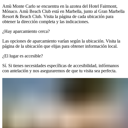
Amù Monte Carlo se encuentra en la azotea del Hotel Fairmont,
Mónaco. Amù Beach Club está en Marbella, junto al Gran Marbella
Resort & Beach Club. Visita la página de cada ubicación para
obtener la dirección completa y las indicaciones.​​​​‌ ‍ ​‍​‍‌‍ ‌ ​‍‌‍‍‌‌‍‌ ‌‍‍‌‌‍ ‍​‍​‍​ ‍‍​‍​‍‌ ​ ‌‍​‌‌‍ ‍‌‍‍‌‌ ‌​‌ ‍‌​‍ ‍‌‍‍‌‌‍ ​‍​‍​‍ ​​‍​‍‌‍‍​‌ ​‍‌‍‌‌‌‍‌‍​‍​‍​ ‍‍​‍​‍‌‍‍​‌ ‌​‌ ‌​‌ ​​‌ ​ ​ ‍‍​‍ ​‍ ‌‍ ​​‍ ‌‌‍​‌‌‍ ‍‌‍‌​​‍ ‌‌ ​‍​‍ ‌‌‍‍​‌‍ ‌ ‌​‌‍‌‌‌‍ ​‌ ​ ​‍ ‌‌ ​ ‌ ‌​‌ ‌‌‌‍‌​‌‍‍‌‌‍ ​‍ ‍‌ ‌‍‌‍‌‌‌ ​‍‌‍​ ‌‍‌‌‌‍ ​​‍ ‍‌‍​‌‌ ​​‌ ​​​‍ ‌‍‍‌‌‍ ‍‌ ‌​‌‍‌‌‌‍ ‍‌ ‌​​‍ ‌‍‌‌‌‍‌​‌‍‍‌‌ ‌​​‍ ‌‍ ‌‌‍ ‌‍‌​‌‍‌‌​ ‌‌ ​​‌ ​‍‌‍‌‌‌ ​ ‌‍‌‌‌‍ ‍‌ ‌​‌‍​‌‌ ‌​‌‍‍‌‌‍ ‌‍ ‍​ ‍ ‌‍‍‌‌‍‌​​ ‌‌‍​‌‌‍​‌​ ​‍​ ‌‍‌‍​ ​ ​‌​ ​‍​ ‍‌​‍ ‌‌‍​‍​ ‍​​ ‌​​ ​‍​‍ ‌​ ‌​‌‍‌​‌‍‌​​ ‌‍​‍ ‌‌‍​‍‌‍‌‍​ ​‌‌‍​‍​‍ ‌​ ​ ​ ‍​​ ‌‍‌‍​‍‌‍​‍​ ​ ​ ​​​ ​‌‌‍​‌‌‍​‍​ ‌ ​ ​‍​ ‍ ‌ ‌​‌ ‍‌‌ ​​‌‍‌‌​ ‌‌‍‍​‌‍ ‌ ‌​‌‍‌‌‌‍ ​‌​‌‍‌‍​‌‌ ​‌​ ‍ ‌ ​​‌‍​‌‌ ‌​‌‍‍​​ ‌‌‍​‌‌‍ ‍‌ ​ ‌ ‌ ‌‍‌‌‌ ​‍​‍‌‌​ ‌‌‌​​‍‌‌ ‌‍‍ ‌‍‌‌‌ ‍‌​‍‌‌​ ​ ‌​‌​​‍‌‌​ ​ ‌​‌​​‍‌‌​ ​‍​ ​‍​ ‌‍​ ​ ​ ​‌​ ‌ ​ ‍‌​ ‌​‌‍​‌‌‍‌​​ ​‍‌‍​‌​ ​‌‌‍​ ​‍‌‌​ ​‍​ ​‍​‍‌‌​ ‌‌‌​‌​​‍ ‍‌‍​ ‌‍‍​‌‍‍‌‌‍ ​‌‍‌​‌ ​‍‌‍‌‌‌‍ ‍​‍‌‌​ ‌‌‌​​‍‌‌ ‌‍‍ ‌‍‌‌‌ ‍‌​‍‌‌​ ​ ‌​‌​​‍‌‌​ ​ ‌​‌​​‍‌‌​ ​‍​ ​‍‌‍‌​​ ‌ ​ ​‌‌‍​‌​ ‌​​ ​‌​ ‍​​ ​ ​ ‍​​ ‍​​ ​‍​ ‌​​‍‌‌​ ​‍​ ​‍​‍‌‌​ ‌‌‌​‌​​‍ ‍‌ ‌​‌‍‌‌‌ ‍​‌ ‌​​ ‌‍​‍‌‍​‌‌ ​ ‌‍‌‌‌‌‌‌‌ ​‍‌‍ ​​ ‌‌‍‍​‌ ‌​‌ ‌​‌ ​​‌ ​ ​‍‌‌​ ​ ‌​​‌​‍‌‌​ ​‍‌​‌‍​‍‌‌​ ​‍‌​‌‍‌‍ ​​‍ ‌‌‍​‌‌‍ ‍‌‍‌​​‍ ‌‌ ​‍​‍ ‌‌‍‍​‌‍ ‌ ‌​‌‍‌‌‌‍ ​‌ ​ ​‍ ‌‌ ​ ‌ ‌​‌ ‌‌‌‍‌​‌‍‍‌‌‍ ​‍ ‍‌ ‌‍‌‍‌‌‌ ​‍‌‍​ ‌‍‌‌‌‍ ​​‍ ‍‌‍​‌‌ ​​‌ ​​​‍‌‍‌‍‍‌‌‍‌​​ ‌‌‍​‌‌‍​‌​ ​‍​ ‌‍‌‍​ ​ ​‌​ ​‍​ ‍‌​‍ ‌‌‍​‍​ ‍​​ ‌​​ ​‍​‍ ‌​ ‌​‌‍‌​‌‍‌​​ ‌‍​‍ ‌‌‍​‍‌‍‌‍​ ​‌‌‍​‍​‍ ‌​ ​ ​ ‍​​ ‌‍‌‍​‍‌‍​‍​ ​ ​ ​​​ ​‌‌‍​‌‌‍​‍​ ‌ ​ ​‍​‍‌‍‌ ‌​‌ ‍‌‌ ​​‌‍‌‌​ ‌‌‍‍​‌‍ ‌ ‌​‌‍‌‌‌‍ ​‌​‌‍‌‍​‌‌ ​‌​‍‌‍‌ ​​‌‍​‌‌ ‌​‌‍‍​​ ‌‌‍​‌‌‍ ‍‌ ​ ‌ ‌ ‌‍‌‌‌ ​‍​‍‌‌​ ‌‌‌​​‍‌‌ ‌‍‍ ‌‍‌‌‌ ‍‌​‍‌‌​ ​ ‌​‌​​‍‌‌​ ​ ‌​‌​​‍‌‌​ ​‍​ ​‍​ ‌‍​ ​ ​ ​‌​ ‌ ​ ‍‌​ ‌​‌‍​‌‌‍‌​​ ​‍‌‍​‌​ ​‌‌‍​ ​‍‌‌​ ​‍​ ​‍​‍‌‌​ ‌‌‌​‌​​‍ ‍‌‍​ ‌‍‍​‌‍‍‌‌‍ ​‌‍‌​‌ ​‍‌‍‌‌‌‍ ‍​‍‌‌​ ‌‌‌​​‍‌‌ ‌‍‍ ‌‍‌‌‌ ‍‌​‍‌‌​ ​ ‌​‌​​‍‌‌​ ​ ‌​‌​​‍‌‌​ ​‍​ ​‍‌‍‌​​ ‌ ​ ​‌‌‍​‌​ ‌​​ ​‌​ ‍​​ ​ ​ ‍​​ ‍​​ ​‍​ ‌​​‍‌‌​ ​‍​ ​‍​‍‌‌​ ‌‌‌​‌​​‍ ‍‌ ‌​‌‍‌‌‌ ‍​‌ ‌​​‍‌‍‌ ​​‌‍‌‌‌ ​‍‌ ​ ‌ ​​‌‍‌‌‌‍​ ‌ ‌​‌‍‍‌‌ ‌‍‌‍‌‌​ ‌‌ ​​‌ ‌‌‌‍​‍‌‍ ​‌‍‍‌‌ ​ ‌‍‍​‌‍‌‌‌‍‌​​‍​‍‌ ‌
¿Hay aparcamiento cerca?​​​​‌ ‍ ​‍​‍‌‍ ‌ ​‍‌‍‍‌‌‍‌ ‌‍‍‌‌‍ ‍​‍​‍​ ‍‍​‍​‍‌ ​ ‌‍​‌‌‍ ‍‌‍‍‌‌ ‌​‌ ‍‌​‍ ‍‌‍‍‌‌‍ ​‍​‍​‍ ​​‍​‍‌‍‍​‌ ​‍‌‍‌‌‌‍‌‍​‍​‍​ ‍‍​‍​‍‌‍‍​‌ ‌​‌ ‌​‌ ​​‌ ​ ​ ‍‍​‍ ​‍ ‌‍ ​​‍ ‌‌‍​‌‌‍ ‍‌‍‌​​‍ ‌‌ ​‍​‍ ‌‌‍‍​‌‍ ‌ ‌​‌‍‌‌‌‍ ​‌ ​ ​‍ ‌‌ ​ ‌ ‌​‌ ‌‌‌‍‌​‌‍‍‌‌‍ ​‍ ‍‌ ‌‍‌‍‌‌‌ ​‍‌‍​ ‌‍‌‌‌‍ ​​‍ ‍‌‍​‌‌ ​​‌ ​​​‍ ‌‍‍‌‌‍ ‍‌ ‌​‌‍‌‌‌‍ ‍‌ ‌​​‍ ‌‍‌‌‌‍‌​‌‍‍‌‌ ‌​​‍ ‌‍ ‌‌‍ ‌‍‌​‌‍‌‌​ ‌‌ ​​‌ ​‍‌‍‌‌‌ ​ ‌‍‌‌‌‍ ‍‌ ‌​‌‍​‌‌ ‌​‌‍‍‌‌‍ ‌‍ ‍​ ‍ ‌‍‍‌‌‍‌​​ ‌​ ‌ ‌‍‌​​ ‌ ​ ‍​‌‍‌‍​ ‍‌‌‍‌‌​ ​​​‍ ‌‌‍​ ​ ‌‌​ ​‌‌‍​‌​‍ ‌​ ‌​​ ‌ ​ ‌ ​ ‌‍​‍ ‌‌‍​‌​ ​​​ ​‍‌‍​ ​‍ ‌‌‍‌‌​ ‌ ​ ‍​‌‍​‌​ ​ ​ ​ ​ ‌‌‌‍​‍​ ‌​‌‍​‍‌‍‌‍​ ‌‌​ ‍ ‌ ‌​‌ ‍‌‌ ​​‌‍‌‌​ ‌‌‍‍​‌‍ ‌ ‌​‌‍‌‌‌‍ ​‌​‌‍‌‍​‌‌ ​‌​ ‍ ‌ ​​‌‍​‌‌ ‌​‌‍‍​​ ‌‌ ​‌‌ ‌‌‌‍‌‌‌ ​ ‌ ‌​‌‍‍‌‌‍ ‌‍ ‍​ ‌‍​‍‌‍​‌‌ ​ ‌‍‌‌‌‌‌‌‌ ​‍‌‍ ​​ ‌‌‍‍​‌ ‌​‌ ‌​‌ ​​‌ ​ ​‍‌‌​ ​ ‌​​‌​‍‌‌​ ​‍‌​‌‍​‍‌‌​ ​‍‌​‌‍‌‍ ​​‍ ‌‌‍​‌‌‍ ‍‌‍‌​​‍ ‌‌ ​‍​‍ ‌‌‍‍​‌‍ ‌ ‌​‌‍‌‌‌‍ ​‌ ​ ​‍ ‌‌ ​ ‌ ‌​‌ ‌‌‌‍‌​‌‍‍‌‌‍ ​‍ ‍‌ ‌‍‌‍‌‌‌ ​‍‌‍​ ‌‍‌‌‌‍ ​​‍ ‍‌‍​‌‌ ​​‌ ​​​‍‌‍‌‍‍‌‌‍‌​​ ‌​ ‌ ‌‍‌​​ ‌ ​ ‍​‌‍‌‍​ ‍‌‌‍‌‌​ ​​​‍ ‌‌‍​ ​ ‌‌​ ​‌‌‍​‌​‍ ‌​ ‌​​ ‌ ​ ‌ ​ ‌‍​‍ ‌‌‍​‌​ ​​​ ​‍‌‍​ ​‍ ‌‌‍‌‌​ ‌ ​ ‍​‌‍​‌​ ​ ​ ​ ​ ‌‌‌‍​‍​ ‌​‌‍​‍‌‍‌‍​ ‌‌​‍‌‍‌ ‌​‌ ‍‌‌ ​​‌‍‌‌​ ‌‌‍‍​‌‍ ‌ ‌​‌‍‌‌‌‍ ​‌​‌‍‌‍​‌‌ ​‌​‍‌‍‌ ​​‌‍​‌‌ ‌​‌‍‍​​ ‌‌ ​‌‌ ‌‌‌‍‌‌‌ ​ ‌ ‌​‌‍‍‌‌‍ ‌‍ ‍​‍‌‍‌ ​​‌‍‌‌‌ ​‍‌ ​ ‌ ​​‌‍‌‌‌‍​ ‌ ‌​‌‍‍‌‌ ‌‍‌‍‌‌​ ‌‌ ​​‌ ‌‌‌‍​‍‌‍ ​‌‍‍‌‌ ​ ‌‍‍​‌‍‌‌‌‍‌​​‍​‍‌ ‌
Las opciones de aparcamiento varían según la ubicación. Visita la
página de la ubicación que elijas para obtener información local.​​​​‌ ‍ ​‍​‍‌‍ ‌ ​‍‌‍‍‌‌‍‌ ‌‍‍‌‌‍ ‍​‍​‍​ ‍‍​‍​‍‌ ​ ‌‍​‌‌‍ ‍‌‍‍‌‌ ‌​‌ ‍‌​‍ ‍‌‍‍‌‌‍ ​‍​‍​‍ ​​‍​‍‌‍‍​‌ ​‍‌‍‌‌‌‍‌‍​‍​‍​ ‍‍​‍​‍‌‍‍​‌ ‌​‌ ‌​‌ ​​‌ ​ ​ ‍‍​‍ ​‍ ‌‍ ​​‍ ‌‌‍​‌‌‍ ‍‌‍‌​​‍ ‌‌ ​‍​‍ ‌‌‍‍​‌‍ ‌ ‌​‌‍‌‌‌‍ ​‌ ​ ​‍ ‌‌ ​ ‌ ‌​‌ ‌‌‌‍‌​‌‍‍‌‌‍ ​‍ ‍‌ ‌‍‌‍‌‌‌ ​‍‌‍​ ‌‍‌‌‌‍ ​​‍ ‍‌‍​‌‌ ​​‌ ​​​‍ ‌‍‍‌‌‍ ‍‌ ‌​‌‍‌‌‌‍ ‍‌ ‌​​‍ ‌‍‌‌‌‍‌​‌‍‍‌‌ ‌​​‍ ‌‍ ‌‌‍ ‌‍‌​‌‍‌‌​ ‌‌ ​​‌ ​‍‌‍‌‌‌ ​ ‌‍‌‌‌‍ ‍‌ ‌​‌‍​‌‌ ‌​‌‍‍‌‌‍ ‌‍ ‍​ ‍ ‌‍‍‌‌‍‌​​ ‌​ ‌ ‌‍‌​​ ‌ ​ ‍​‌‍‌‍​ ‍‌‌‍‌‌​ ​​​‍ ‌‌‍​ ​ ‌‌​ ​‌‌‍​‌​‍ ‌​ ‌​​ ‌ ​ ‌ ​ ‌‍​‍ ‌‌‍​‌​ ​​​ ​‍‌‍​ ​‍ ‌‌‍‌‌​ ‌ ​ ‍​‌‍​‌​ ​ ​ ​ ​ ‌‌‌‍​‍​ ‌​‌‍​‍‌‍‌‍​ ‌‌​ ‍ ‌ ‌​‌ ‍‌‌ ​​‌‍‌‌​ ‌‌‍‍​‌‍ ‌ ‌​‌‍‌‌‌‍ ​‌​‌‍‌‍​‌‌ ​‌​ ‍ ‌ ​​‌‍​‌‌ ‌​‌‍‍​​ ‌‌‍​‌‌‍ ‍‌ ​ ‌ ‌ ‌‍‌‌‌ ​‍​‍‌‌​ ‌‌‌​​‍‌‌ ‌‍‍ ‌‍‌‌‌ ‍‌​‍‌‌​ ​ ‌​‌​​‍‌‌​ ​ ‌​‌​​‍‌‌​ ​‍​ ​‍​ ​‍​ ‌‍‌‍​ ​ ‍‌​ ‌‍‌‍​‌​ ‍‌​ ‍​‌‍​ ​ ‍​​ ​‍‌‍​‌​‍‌‌​ ​‍​ ​‍​‍‌‌​ ‌‌‌​‌​​‍ ‍‌‍​ ‌‍‍​‌‍‍‌‌‍ ​‌‍‌​‌ ​‍‌‍‌‌‌‍ ‍​‍‌‌​ ‌‌‌​​‍‌‌ ‌‍‍ ‌‍‌‌‌ ‍‌​‍‌‌​ ​ ‌​‌​​‍‌‌​ ​ ‌​‌​​‍‌‌​ ​‍​ ​‍​ ‌‌‌‍​ ​ ​‌​ ​​​ ​ ​ ​‌​ ‌‍​ ‌‍‌‍​‍‌‍‌‌​ ​ ‌‍​‍​‍‌‌​ ​‍​ ​‍​‍‌‌​ ‌‌‌​‌​​‍ ‍‌ ‌​‌‍‌‌‌ ‍​‌ ‌​​ ‌‍​‍‌‍​‌‌ ​ ‌‍‌‌‌‌‌‌‌ ​‍‌‍ ​​ ‌‌‍‍​‌ ‌​‌ ‌​‌ ​​‌ ​ ​‍‌‌​ ​ ‌​​‌​‍‌‌​ ​‍‌​‌‍​‍‌‌​ ​‍‌​‌‍‌‍ ​​‍ ‌‌‍​‌‌‍ ‍‌‍‌​​‍ ‌‌ ​‍​‍ ‌‌‍‍​‌‍ ‌ ‌​‌‍‌‌‌‍ ​‌ ​ ​‍ ‌‌ ​ ‌ ‌​‌ ‌‌‌‍‌​‌‍‍‌‌‍ ​‍ ‍‌ ‌‍‌‍‌‌‌ ​‍‌‍​ ‌‍‌‌‌‍ ​​‍ ‍‌‍​‌‌ ​​‌ ​​​‍‌‍‌‍‍‌‌‍‌​​ ‌​ ‌ ‌‍‌​​ ‌ ​ ‍​‌‍‌‍​ ‍‌‌‍‌‌​ ​​​‍ ‌‌‍​ ​ ‌‌​ ​‌‌‍​‌​‍ ‌​ ‌​​ ‌ ​ ‌ ​ ‌‍​‍ ‌‌‍​‌​ ​​​ ​‍‌‍​ ​‍ ‌‌‍‌‌​ ‌ ​ ‍​‌‍​‌​ ​ ​ ​ ​ ‌‌‌‍​‍​ ‌​‌‍​‍‌‍‌‍​ ‌‌​‍‌‍‌ ‌​‌ ‍‌‌ ​​‌‍‌‌​ ‌‌‍‍​‌‍ ‌ ‌​‌‍‌‌‌‍ ​‌​‌‍‌‍​‌‌ ​‌​‍‌‍‌ ​​‌‍​‌‌ ‌​‌‍‍​​ ‌‌‍​‌‌‍ ‍‌ ​ ‌ ‌ ‌‍‌‌‌ ​‍​‍‌‌​ ‌‌‌​​‍‌‌ ‌‍‍ ‌‍‌‌‌ ‍‌​‍‌‌​ ​ ‌​‌​​‍‌‌​ ​ ‌​‌​​‍‌‌​ ​‍​ ​‍​ ​‍​ ‌‍‌‍​ ​ ‍‌​ ‌‍‌‍​‌​ ‍‌​ ‍​‌‍​ ​ ‍​​ ​‍‌‍​‌​‍‌‌​ ​‍​ ​‍​‍‌‌​ ‌‌‌​‌​​‍ ‍‌‍​ ‌‍‍​‌‍‍‌‌‍ ​‌‍‌​‌ ​‍‌‍‌‌‌‍ ‍​‍‌‌​ ‌‌‌​​‍‌‌ ‌‍‍ ‌‍‌‌‌ ‍‌​‍‌‌​ ​ ‌​‌​​‍‌‌​ ​ ‌​‌​​‍‌‌​ ​‍​ ​‍​ ‌‌‌‍​ ​ ​‌​ ​​​ ​ ​ ​‌​ ‌‍​ ‌‍‌‍​‍‌‍‌‌​ ​ ‌‍​‍​‍‌‌​ ​‍​ ​‍​‍‌‌​ ‌‌‌​‌​​‍ ‍‌ ‌​‌‍‌‌‌ ‍​‌ ‌​​‍‌‍‌ ​​‌‍‌‌‌ ​‍‌ ​ ‌ ​​‌‍‌‌‌‍​ ‌ ‌​‌‍‍‌‌ ‌‍‌‍‌‌​ ‌‌ ​​‌ ‌‌‌‍​‍‌‍ ​‌‍‍‌‌ ​ ‌‍‍​‌‍‌‌‌‍‌​​‍​‍‌ ‌
¿El lugar es accesible?​​​​‌ ‍ ​‍​‍‌‍ ‌ ​‍‌‍‍‌‌‍‌ ‌‍‍‌‌‍ ‍​‍​‍​ ‍‍​‍​‍‌ ​ ‌‍​‌‌‍ ‍‌‍‍‌‌ ‌​‌ ‍‌​‍ ‍‌‍‍‌‌‍ ​‍​‍​‍ ​​‍​‍‌‍‍​‌ ​‍‌‍‌‌‌‍‌‍​‍​‍​ ‍‍​‍​‍‌‍‍​‌ ‌​‌ ‌​‌ ​​‌ ​ ​ ‍‍​‍ ​‍ ‌‍ ​​‍ ‌‌‍​‌‌‍ ‍‌‍‌​​‍ ‌‌ ​‍​‍ ‌‌‍‍​‌‍ ‌ ‌​‌‍‌‌‌‍ ​‌ ​ ​‍ ‌‌ ​ ‌ ‌​‌ ‌‌‌‍‌​‌‍‍‌‌‍ ​‍ ‍‌ ‌‍‌‍‌‌‌ ​‍‌‍​ ‌‍‌‌‌‍ ​​‍ ‍‌‍​‌‌ ​​‌ ​​​‍ ‌‍‍‌‌‍ ‍‌ ‌​‌‍‌‌‌‍ ‍‌ ‌​​‍ ‌‍‌‌‌‍‌​‌‍‍‌‌ ‌​​‍ ‌‍ ‌‌‍ ‌‍‌​‌‍‌‌​ ‌‌ ​​‌ ​‍‌‍‌‌‌ ​ ‌‍‌‌‌‍ ‍‌ ‌​‌‍​‌‌ ‌​‌‍‍‌‌‍ ‌‍ ‍​ ‍ ‌‍‍‌‌‍‌​​ ‌‌‍​ ​ ‌​​ ​‌​ ‌‍‌‍​‍‌‍‌​​ ​ ‌‍​‌​‍ ‌‌‍‌​​ ‌‌​ ‌​​ ​‌​‍ ‌​ ‌​‌‍​ ​ ‍‌​ ‌‌​‍ ‌​ ‍​​ ‌‍‌‍‌‌​ ‌​​‍ ‌​ ‌‌‌‍‌‍​ ​‍‌‍​‌​ ‌ ​ ‍​‌‍‌​​ ‍‌​ ‍‌‌‍​ ​ ‌ ​ ‍‌​ ‍ ‌ ‌​‌ ‍‌‌ ​​‌‍‌‌​ ‌‌‍‍​‌‍ ‌ ‌​‌‍‌‌‌‍ ​‌​‌‍‌‍​‌‌ ​‌​ ‍ ‌ ​​‌‍​‌‌ ‌​‌‍‍​​ ‌‌ ​‌‌ ‌‌‌‍‌‌‌ ​ ‌ ‌​‌‍‍‌‌‍ ‌‍ ‍​ ‌‍​‍‌‍​‌‌ ​ ‌‍‌‌‌‌‌‌‌ ​‍‌‍ ​​ ‌‌‍‍​‌ ‌​‌ ‌​‌ ​​‌ ​ ​‍‌‌​ ​ ‌​​‌​‍‌‌​ ​‍‌​‌‍​‍‌‌​ ​‍‌​‌‍‌‍ ​​‍ ‌‌‍​‌‌‍ ‍‌‍‌​​‍ ‌‌ ​‍​‍ ‌‌‍‍​‌‍ ‌ ‌​‌‍‌‌‌‍ ​‌ ​ ​‍ ‌‌ ​ ‌ ‌​‌ ‌‌‌‍‌​‌‍‍‌‌‍ ​‍ ‍‌ ‌‍‌‍‌‌‌ ​‍‌‍​ ‌‍‌‌‌‍ ​​‍ ‍‌‍​‌‌ ​​‌ ​​​‍‌‍‌‍‍‌‌‍‌​​ ‌‌‍​ ​ ‌​​ ​‌​ ‌‍‌‍​‍‌‍‌​​ ​ ‌‍​‌​‍ ‌‌‍‌​​ ‌‌​ ‌​​ ​‌​‍ ‌​ ‌​‌‍​ ​ ‍‌​ ‌‌​‍ ‌​ ‍​​ ‌‍‌‍‌‌​ ‌​​‍ ‌​ ‌‌‌‍‌‍​ ​‍‌‍​‌​ ‌ ​ ‍​‌‍‌​​ ‍‌​ ‍‌‌‍​ ​ ‌ ​ ‍‌​‍‌‍‌ ‌​‌ ‍‌‌ ​​‌‍‌‌​ ‌‌‍‍​‌‍ ‌ ‌​‌‍‌‌‌‍ ​‌​‌‍‌‍​‌‌ ​‌​‍‌‍‌ ​​‌‍​‌‌ ‌​‌‍‍​​ ‌‌ ​‌‌ ‌‌‌‍‌‌‌ ​ ‌ ‌​‌‍‍‌‌‍ ‌‍ ‍​‍‌‍‌ ​​‌‍‌‌‌ ​‍‌ ​ ‌ ​​‌‍‌‌‌‍​ ‌ ‌​‌‍‍‌‌ ‌‍‌‍‌‌​ ‌‌ ​​‌ ‌‌‌‍​‍‌‍ ​‌‍‍‌‌ ​ ‌‍‍​‌‍‌‌‌‍‌​​‍​‍‌ ‌
Sí. Si tienes necesidades específicas de accesibilidad, infórmanos
con antelación y nos aseguraremos de que tu visita sea perfecta.​​​​‌ ‍ ​‍​‍‌‍ ‌ ​‍‌‍‍‌‌‍‌ ‌‍‍‌‌‍ ‍​‍​‍​ ‍‍​‍​‍‌ ​ ‌‍​‌‌‍ ‍‌‍‍‌‌ ‌​‌ ‍‌​‍ ‍‌‍‍‌‌‍ ​‍​‍​‍ ​​‍​‍‌‍‍​‌ ​‍‌‍‌‌‌‍‌‍​‍​‍​ ‍‍​‍​‍‌‍‍​‌ ‌​‌ ‌​‌ ​​‌ ​ ​ ‍‍​‍ ​‍ ‌‍ ​​‍ ‌‌‍​‌‌‍ ‍‌‍‌​​‍ ‌‌ ​‍​‍ ‌‌‍‍​‌‍ ‌ ‌​‌‍‌‌‌‍ ​‌ ​ ​‍ ‌‌ ​ ‌ ‌​‌ ‌‌‌‍‌​‌‍‍‌‌‍ ​‍ ‍‌ ‌‍‌‍‌‌‌ ​‍‌‍​ ‌‍‌‌‌‍ ​​‍ ‍‌‍​‌‌ ​​‌ ​​​‍ ‌‍‍‌‌‍ ‍‌ ‌​‌‍‌‌‌‍ ‍‌ ‌​​‍ ‌‍‌‌‌‍‌​‌‍‍‌‌ ‌​​‍ ‌‍ ‌‌‍ ‌‍‌​‌‍‌‌​ ‌‌ ​​‌ ​‍‌‍‌‌‌ ​ ‌‍‌‌‌‍ ‍‌ ‌​‌‍​‌‌ ‌​‌‍‍‌‌‍ ‌‍ ‍​ ‍ ‌‍‍‌‌‍‌​​ ‌‌‍​ ​ ‌​​ ​‌​ ‌‍‌‍​‍‌‍‌​​ ​ ‌‍​‌​‍ ‌‌‍‌​​ ‌‌​ ‌​​ ​‌​‍ ‌​ ‌​‌‍​ ​ ‍‌​ ‌‌​‍ ‌​ ‍​​ ‌‍‌‍‌‌​ ‌​​‍ ‌​ ‌‌‌‍‌‍​ ​‍‌‍​‌​ ‌ ​ ‍​‌‍‌​​ ‍‌​ ‍‌‌‍​ ​ ‌ ​ ‍‌​ ‍ ‌ ‌​‌ ‍‌‌ ​​‌‍‌‌​ ‌‌‍‍​‌‍ ‌ ‌​‌‍‌‌‌‍ ​‌​‌‍‌‍​‌‌ ​‌​ ‍ ‌ ​​‌‍​‌‌ ‌​‌‍‍​​ ‌‌‍​‌‌‍ ‍‌ ​ ‌ ‌ ‌‍‌‌‌ ​‍​‍‌‌​ ‌‌‌​​‍‌‌ ‌‍‍ ‌‍‌‌‌ ‍‌​‍‌‌​ ​ ‌​‌​​‍‌‌​ ​ ‌​‌​​‍‌‌​ ​‍​ ​‍‌‍‌‌​ ‌‌‌‍​‍​ ‍‌​ ‌‍‌‍‌‍​ ‍‌‌‍​‌​ ‍‌‌‍​‍‌‍​‍‌‍​ ​‍‌‌​ ​‍​ ​‍​‍‌‌​ ‌‌‌​‌​​‍ ‍‌‍​ ‌‍‍​‌‍‍‌‌‍ ​‌‍‌​‌ ​‍‌‍‌‌‌‍ ‍​‍‌‌​ ‌‌‌​​‍‌‌ ‌‍‍ ‌‍‌‌‌ ‍‌​‍‌‌​ ​ ‌​‌​​‍‌‌​ ​ ‌​‌​​‍‌‌​ ​‍​ ​‍​ ​‍‌‍‌‌​ ‌‍​ ​‍​ ‌ ‌‍‌‌‌‍‌​​ ​‌​ ‌ ​ ‌​​ ​​‌‍‌​​‍‌‌​ ​‍​ ​‍​‍‌‌​ ‌‌‌​‌​​‍ ‍‌ ‌​‌‍‌‌‌ ‍​‌ ‌​​ ‌‍​‍‌‍​‌‌ ​ ‌‍‌‌‌‌‌‌‌ ​‍‌‍ ​​ ‌‌‍‍​‌ ‌​‌ ‌​‌ ​​‌ ​ ​‍‌‌​ ​ ‌​​‌​‍‌‌​ ​‍‌​‌‍​‍‌‌​ ​‍‌​‌‍‌‍ ​​‍ ‌‌‍​‌‌‍ ‍‌‍‌​​‍ ‌‌ ​‍​‍ ‌‌‍‍​‌‍ ‌ ‌​‌‍‌‌‌‍ ​‌ ​ ​‍ ‌‌ ​ ‌ ‌​‌ ‌‌‌‍‌​‌‍‍‌‌‍ ​‍ ‍‌ ‌‍‌‍‌‌‌ ​‍‌‍​ ‌‍‌‌‌‍ ​​‍ ‍‌‍​‌‌ ​​‌ ​​​‍‌‍‌‍‍‌‌‍‌​​ ‌‌‍​ ​ ‌​​ ​‌​ ‌‍‌‍​‍‌‍‌​​ ​ ‌‍​‌​‍ ‌‌‍‌​​ ‌‌​ ‌​​ ​‌​‍ ‌​ ‌​‌‍​ ​ ‍‌​ ‌‌​‍ ‌​ ‍​​ ‌‍‌‍‌‌​ ‌​​‍ ‌​ ‌‌‌‍‌‍​ ​‍‌‍​‌​ ‌ ​ ‍​‌‍‌​​ ‍‌​ ‍‌‌‍​ ​ ‌ ​ ‍‌​‍‌‍‌ ‌​‌ ‍‌‌ ​​‌‍‌‌​ ‌‌‍‍​‌‍ ‌ ‌​‌‍‌‌‌‍ ​‌​‌‍‌‍​‌‌ ​‌​‍‌‍‌ ​​‌‍​‌‌ ‌​‌‍‍​​ ‌‌‍​‌‌‍ ‍‌ ​ ‌ ‌ ‌‍‌‌‌ ​‍​‍‌‌​ ‌‌‌​​‍‌‌ ‌‍‍ ‌‍‌‌‌ ‍‌​‍‌‌​ ​ ‌​‌​​‍‌‌​ ​ ‌​‌​​‍‌‌​ ​‍​ ​‍‌‍‌‌​ ‌‌‌‍​‍​ ‍‌​ ‌‍‌‍‌‍​ ‍‌‌‍​‌​ ‍‌‌‍​‍‌‍​‍‌‍​ ​‍‌‌​ ​‍​ ​‍​‍‌‌​ ‌‌‌​‌​​‍ ‍‌‍​ ‌‍‍​‌‍‍‌‌‍ ​‌‍‌​‌ ​‍‌‍‌‌‌‍ ‍​‍‌‌​ ‌‌‌​​‍‌‌ ‌‍‍ ‌‍‌‌‌ ‍‌​‍‌‌​ ​ ‌​‌​​‍‌‌​ ​ ‌​‌​​‍‌‌​ ​‍​ ​‍​ ​‍‌‍‌‌​ ‌‍​ ​‍​ ‌ ‌‍‌‌‌‍‌​​ ​‌​ ‌ ​ ‌​​ ​​‌‍‌​​‍‌‌​ ​‍​ ​‍​‍‌‌​ ‌‌‌​‌​​‍ ‍‌ ‌​‌‍‌‌‌ ‍​‌ ‌​​‍‌‍‌ ​​‌‍‌‌‌ ​‍‌ ​ ‌ ​​‌‍‌‌‌‍​ ‌ ‌​‌‍‍‌‌ ‌‍‌‍‌‌​ ‌‌ ​​‌ ‌‌‌‍​‍‌‍ ​‌‍‍‌‌ ​ ‌‍‍​‌‍‌‌‌‍‌​​‍​‍‌ ‌