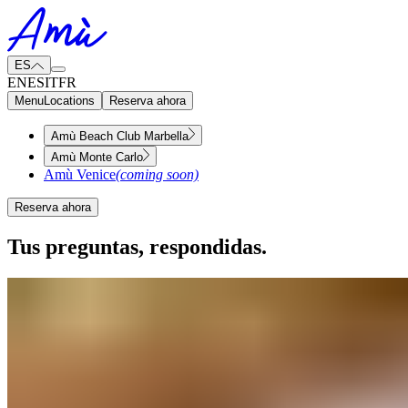
ES
EN
ES
IT
FR
Menu
Locations
Reserva ahora
Amù Beach Club Marbella
Amù Monte Carlo
Amù Venice
(coming soon)
Reserva ahora
Tus preguntas, respondidas.​​​​‌ ‍ ​‍​‍‌‍ ‌ ​‍‌‍‍‌‌‍‌ ‌‍‍‌‌‍ ‍​‍​‍​ ‍‍​‍​‍‌ ​ ‌‍​‌‌‍ ‍‌‍‍‌‌ ‌​‌ ‍‌​‍ ‍‌‍‍‌‌‍ ​‍​‍​‍ ​​‍​‍‌‍‍​‌ ​‍‌‍‌‌‌‍‌‍​‍​‍​ ‍‍​‍​‍‌‍‍​‌ ‌​‌ ‌​‌ ​​‌ ​ ​ ‍‍​‍ ​‍ ‌‍ ​​‍ ‌‌‍​‌‌‍ ‍‌‍‌​​‍ ‌‌ ​‍​‍ ‌‌‍‍​‌‍ ‌ ‌​‌‍‌‌‌‍ ​‌ ​ ​‍ ‌‌ ​ ‌ ‌​‌ ‌‌‌‍‌​‌‍‍‌‌‍ ​‍ ‍‌ ‌‍‌‍‌‌‌ ​‍‌‍​ ‌‍‌‌‌‍ ​​‍ ‍‌‍​‌‌ ​​‌ ​​​‍ ‌‍‍‌‌‍ ‍‌ ‌​‌‍‌‌‌‍ ‍‌ ‌​​‍ ‌‍‌‌‌‍‌​‌‍‍‌‌ ‌​​‍ ‌‍ ‌‌‍ ‌‍‌​‌‍‌‌​ ‌‌ ​​‌ ​‍‌‍‌‌‌ ​ ‌‍‌‌‌‍ ‍‌ ‌​‌‍​‌‌ ‌​‌‍‍‌‌‍ ‌‍ ‍​ ‍ ‌‍‍‌‌‍‌​​ ‌‌‍‌​​ ‌‌‌‍‌‌​ ‌ ​ ‌‌​ ​ ​ ‍‌​ ​ ​‍ ‌​ ​ ​ ‍‌‌‍‌​‌‍​‌​‍ ‌​ ‌​‌‍​ ​ ​‍​ ‌​​‍ ‌‌‍​‍​ ‌​‌‍‌‍​ ​ ​‍ ‌‌‍‌‌​ ‌ ​ ​​‌‍​ ‌‍​‌​ ‌ ​ ‍‌​ ​​​ ‌​​ ​​​ ‍​‌‍‌​​ ‍ ‌ ‌​‌ ‍‌‌ ​​‌‍‌‌​ ‌‌‍‍​‌‍ ‌ ‌​‌‍‌‌‌‍ ​‌‌​ ‌‍‍‌‌ ‌​‌‍‌‌‌‌​​‌‍​‌‌‍‌ ‌‍‌‌​ ‍ ‌ ​​‌‍​‌‌ ‌​‌‍‍​​ ‌‌ ​​‌‍​‌‌‍‌ ‌‍‌‌‌​​‍‌ ‌‌‌‍‍‌‌‍ ​‌‍‌​‌‍‌‌‌ ​‍​‍‌‌​ ‌‌‌​​‍‌‌ ‌‍‍ ‌‍‌‌‌ ‍‌​‍‌‌​ ​ ‌​‌​​‍‌‌​ ​ ‌​‌​​‍‌‌​ ​‍​ ​‍​ ​​​ ​‌​ ​‍​ ​‍​ ‌ ​ ‍​​ ​ ‌‍‌‍​ ‌​​ ‍​​ ‌‍​ ‍​​‍‌‌​ ​‍​ ​‍​‍‌‌​ ‌‌‌​‌​​‍ ‍‌‍‍​‌‍‌‌‌‍​‌‌‍‌​‌‍‍‌‌‍ ‍‌‍‌ ​ ‌‍​‍‌‍​‌‌ ​ ‌‍‌‌‌‌‌‌‌ ​‍‌‍ ​​ ‌‌‍‍​‌ ‌​‌ ‌​‌ ​​‌ ​ ​‍‌‌​ ​ ‌​​‌​‍‌‌​ ​‍‌​‌‍​‍‌‌​ ​‍‌​‌‍‌‍ ​​‍ ‌‌‍​‌‌‍ ‍‌‍‌​​‍ ‌‌ ​‍​‍ ‌‌‍‍​‌‍ ‌ ‌​‌‍‌‌‌‍ ​‌ ​ ​‍ ‌‌ ​ ‌ ‌​‌ ‌‌‌‍‌​‌‍‍‌‌‍ ​‍ ‍‌ ‌‍‌‍‌‌‌ ​‍‌‍​ ‌‍‌‌‌‍ ​​‍ ‍‌‍​‌‌ ​​‌ ​​​‍‌‍‌‍‍‌‌‍‌​​ ‌‌‍‌​​ ‌‌‌‍‌‌​ ‌ ​ ‌‌​ ​ ​ ‍‌​ ​ ​‍ ‌​ ​ ​ ‍‌‌‍‌​‌‍​‌​‍ ‌​ ‌​‌‍​ ​ ​‍​ ‌​​‍ ‌‌‍​‍​ ‌​‌‍‌‍​ ​ ​‍ ‌‌‍‌‌​ ‌ ​ ​​‌‍​ ‌‍​‌​ ‌ ​ ‍‌​ ​​​ ‌​​ ​​​ ‍​‌‍‌​​‍‌‍‌ ‌​‌ ‍‌‌ ​​‌‍‌‌​ ‌‌‍‍​‌‍ ‌ ‌​‌‍‌‌‌‍ ​‌‌​ ‌‍‍‌‌ ‌​‌‍‌‌‌‌​​‌‍​‌‌‍‌ ‌‍‌‌​‍‌‍‌ ​​‌‍​‌‌ ‌​‌‍‍​​ ‌‌ ​​‌‍​‌‌‍‌ ‌‍‌‌‌​​‍‌ ‌‌‌‍‍‌‌‍ ​‌‍‌​‌‍‌‌‌ ​‍​‍‌‌​ ‌‌‌​​‍‌‌ ‌‍‍ ‌‍‌‌‌ ‍‌​‍‌‌​ ​ ‌​‌​​‍‌‌​ ​ ‌​‌​​‍‌‌​ ​‍​ ​‍​ ​​​ ​‌​ ​‍​ ​‍​ ‌ ​ ‍​​ ​ ‌‍‌‍​ ‌​​ ‍​​ ‌‍​ ‍​​‍‌‌​ ​‍​ ​‍​‍‌‌​ ‌‌‌​‌​​‍ ‍‌‍‍​‌‍‌‌‌‍​‌‌‍‌​‌‍‍‌‌‍ ‍‌‍‌ ​‍‌‍‌ ​​‌‍‌‌‌ ​‍‌ ​ ‌ ​​‌‍‌‌‌‍​ ‌ ‌​‌‍‍‌‌ ‌‍‌‍‌‌​ ‌‌ ​​‌ ‌‌‌‍​‍‌‍ ​‌‍‍‌‌ ​ ‌‍‍​‌‍‌‌‌‍‌​​‍​‍‌ ‌