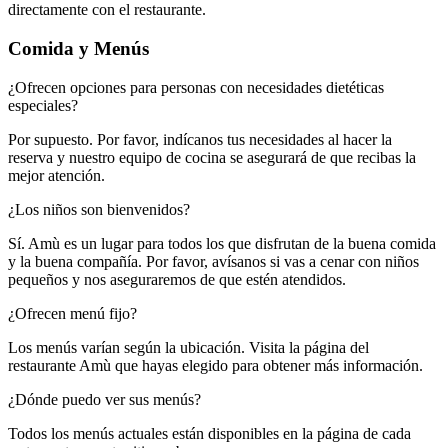
directamente con el restaurante.​​​​‌ ‍ ​‍​‍‌‍ ‌ ​‍‌‍‍‌‌‍‌ ‌‍‍‌‌‍ ‍​‍​‍​ ‍‍​‍​‍‌ ​ ‌‍​‌‌‍ ‍‌‍‍‌‌ ‌​‌ ‍‌​‍ ‍‌‍‍‌‌‍ ​‍​‍​‍ ​​‍​‍‌‍‍​‌ ​‍‌‍‌‌‌‍‌‍​‍​‍​ ‍‍​‍​‍‌‍‍​‌ ‌​‌ ‌​‌ ​​‌ ​ ​ ‍‍​‍ ​‍ ‌‍ ​​‍ ‌‌‍​‌‌‍ ‍‌‍‌​​‍ ‌‌ ​‍​‍ ‌‌‍‍​‌‍ ‌ ‌​‌‍‌‌‌‍ ​‌ ​ ​‍ ‌‌ ​ ‌ ‌​‌ ‌‌‌‍‌​‌‍‍‌‌‍ ​‍ ‍‌ ‌‍‌‍‌‌‌ ​‍‌‍​ ‌‍‌‌‌‍ ​​‍ ‍‌‍​‌‌ ​​‌ ​​​‍ ‌‍‍‌‌‍ ‍‌ ‌​‌‍‌‌‌‍ ‍‌ ‌​​‍ ‌‍‌‌‌‍‌​‌‍‍‌‌ ‌​​‍ ‌‍ ‌‌‍ ‌‍‌​‌‍‌‌​ ‌‌ ​​‌ ​‍‌‍‌‌‌ ​ ‌‍‌‌‌‍ ‍‌ ‌​‌‍​‌‌ ‌​‌‍‍‌‌‍ ‌‍ ‍​ ‍ ‌‍‍‌‌‍‌​​ ‌​ ​​‌‍‌‌​ ​ ​ ‌​​ ​‌​ ​​​ ‌‌‌‍​‍​‍ ‌‌‍‌​‌‍​ ​ ​​​ ‌‌​‍ ‌​ ‌​​ ‌ ‌‍‌​​ ​‍​‍ ‌​ ‍‌​ ‌ ​ ‍‌‌‍​‍​‍ ‌​ ‍​​ ​ ​ ‌ ​ ‌‍‌‍‌‌‌‍‌​​ ‍​​ ‌‌‌‍‌​​ ​‍​ ​‌‌‍​‍​ ‍ ‌ ‌​‌ ‍‌‌ ​​‌‍‌‌​ ‌‌‍‍​‌‍ ‌ ‌​‌‍‌‌‌‍ ​‌​‌‍‌‍​‌‌ ​‌​ ‍ ‌ ​​‌‍​‌‌ ‌​‌‍‍​​ ‌‌‍​‌‌‍ ‍‌ ​ ‌ ‌ ‌‍‌‌‌ ​‍​‍‌‌​ ‌‌‌​​‍‌‌ ‌‍‍ ‌‍‌‌‌ ‍‌​‍‌‌​ ​ ‌​‌​​‍‌‌​ ​ ‌​‌​​‍‌‌​ ​‍​ ​‍​ ‌‌​ ‌‌​ ‍​‌‍​ ​ ​‌​ ‌​‌‍‌​​ ‍‌‌‍‌‍‌‍​‌‌‍‌‌‌‍‌‍​‍‌‌​ ​‍​ ​‍​‍‌‌​ ‌‌‌​‌​​‍ ‍‌‍​ ‌‍‍​‌‍‍‌‌‍ ​‌‍‌​‌ ​‍‌‍‌‌‌‍ ‍​‍‌‌​ ‌‌‌​​‍‌‌ ‌‍‍ ‌‍‌‌‌ ‍‌​‍‌‌​ ​ ‌​‌​​‍‌‌​ ​ ‌​‌​​‍‌‌​ ​‍​ ​‍​ ‌ ​ ‍‌​ ‍​‌‍‌‍‌‍‌​​ ​​​ ‌​​ ‌‍‌‍‌‍​ ​ ‌‍‌‍​ ​ ​‍‌‌​ ​‍​ ​‍​‍‌‌​ ‌‌‌​‌​​‍ ‍‌ ‌​‌‍‌‌‌ ‍​‌ ‌​​ ‌‍​‍‌‍​‌‌ ​ ‌‍‌‌‌‌‌‌‌ ​‍‌‍ ​​ ‌‌‍‍​‌ ‌​‌ ‌​‌ ​​‌ ​ ​‍‌‌​ ​ ‌​​‌​‍‌‌​ ​‍‌​‌‍​‍‌‌​ ​‍‌​‌‍‌‍ ​​‍ ‌‌‍​‌‌‍ ‍‌‍‌​​‍ ‌‌ ​‍​‍ ‌‌‍‍​‌‍ ‌ ‌​‌‍‌‌‌‍ ​‌ ​ ​‍ ‌‌ ​ ‌ ‌​‌ ‌‌‌‍‌​‌‍‍‌‌‍ ​‍ ‍‌ ‌‍‌‍‌‌‌ ​‍‌‍​ ‌‍‌‌‌‍ ​​‍ ‍‌‍​‌‌ ​​‌ ​​​‍‌‍‌‍‍‌‌‍‌​​ ‌​ ​​‌‍‌‌​ ​ ​ ‌​​ ​‌​ ​​​ ‌‌‌‍​‍​‍ ‌‌‍‌​‌‍​ ​ ​​​ ‌‌​‍ ‌​ ‌​​ ‌ ‌‍‌​​ ​‍​‍ ‌​ ‍‌​ ‌ ​ ‍‌‌‍​‍​‍ ‌​ ‍​​ ​ ​ ‌ ​ ‌‍‌‍‌‌‌‍‌​​ ‍​​ ‌‌‌‍‌​​ ​‍​ ​‌‌‍​‍​‍‌‍‌ ‌​‌ ‍‌‌ ​​‌‍‌‌​ ‌‌‍‍​‌‍ ‌ ‌​‌‍‌‌‌‍ ​‌​‌‍‌‍​‌‌ ​‌​‍‌‍‌ ​​‌‍​‌‌ ‌​‌‍‍​​ ‌‌‍​‌‌‍ ‍‌ ​ ‌ ‌ ‌‍‌‌‌ ​‍​‍‌‌​ ‌‌‌​​‍‌‌ ‌‍‍ ‌‍‌‌‌ ‍‌​‍‌‌​ ​ ‌​‌​​‍‌‌​ ​ ‌​‌​​‍‌‌​ ​‍​ ​‍​ ‌‌​ ‌‌​ ‍​‌‍​ ​ ​‌​ ‌​‌‍‌​​ ‍‌‌‍‌‍‌‍​‌‌‍‌‌‌‍‌‍​‍‌‌​ ​‍​ ​‍​‍‌‌​ ‌‌‌​‌​​‍ ‍‌‍​ ‌‍‍​‌‍‍‌‌‍ ​‌‍‌​‌ ​‍‌‍‌‌‌‍ ‍​‍‌‌​ ‌‌‌​​‍‌‌ ‌‍‍ ‌‍‌‌‌ ‍‌​‍‌‌​ ​ ‌​‌​​‍‌‌​ ​ ‌​‌​​‍‌‌​ ​‍​ ​‍​ ‌ ​ ‍‌​ ‍​‌‍‌‍‌‍‌​​ ​​​ ‌​​ ‌‍‌‍‌‍​ ​ ‌‍‌‍​ ​ ​‍‌‌​ ​‍​ ​‍​‍‌‌​ ‌‌‌​‌​​‍ ‍‌ ‌​‌‍‌‌‌ ‍​‌ ‌​​‍‌‍‌ ​​‌‍‌‌‌ ​‍‌ ​ ‌ ​​‌‍‌‌‌‍​ ‌ ‌​‌‍‍‌‌ ‌‍‌‍‌‌​ ‌‌ ​​‌ ‌‌‌‍​‍‌‍ ​‌‍‍‌‌ ​ ‌‍‍​‌‍‌‌‌‍‌​​‍​‍‌ ‌
Comida y Menús​​​​‌ ‍ ​‍​‍‌‍ ‌ ​‍‌‍‍‌‌‍‌ ‌‍‍‌‌‍ ‍​‍​‍​ ‍‍​‍​‍‌ ​ ‌‍​‌‌‍ ‍‌‍‍‌‌ ‌​‌ ‍‌​‍ ‍‌‍‍‌‌‍ ​‍​‍​‍ ​​‍​‍‌‍‍​‌ ​‍‌‍‌‌‌‍‌‍​‍​‍​ ‍‍​‍​‍‌‍‍​‌ ‌​‌ ‌​‌ ​​‌ ​ ​ ‍‍​‍ ​‍ ‌‍ ​​‍ ‌‌‍​‌‌‍ ‍‌‍‌​​‍ ‌‌ ​‍​‍ ‌‌‍‍​‌‍ ‌ ‌​‌‍‌‌‌‍ ​‌ ​ ​‍ ‌‌ ​ ‌ ‌​‌ ‌‌‌‍‌​‌‍‍‌‌‍ ​‍ ‍‌ ‌‍‌‍‌‌‌ ​‍‌‍​ ‌‍‌‌‌‍ ​​‍ ‍‌‍​‌‌ ​​‌ ​​​‍ ‌‍‍‌‌‍ ‍‌ ‌​‌‍‌‌‌‍ ‍‌ ‌​​‍ ‌‍‌‌‌‍‌​‌‍‍‌‌ ‌​​‍ ‌‍ ‌‌‍ ‌‍‌​‌‍‌‌​ ‌‌ ​​‌ ​‍‌‍‌‌‌ ​ ‌‍‌‌‌‍ ‍‌ ‌​‌‍​‌‌ ‌​‌‍‍‌‌‍ ‌‍ ‍​ ‍ ‌‍‍‌‌‍‌​​ ‌‌‍‌​​ ‌‌‌‍‌‌​ ‌ ​ ‌‌​ ​ ​ ‍‌​ ​ ​‍ ‌​ ​ ​ ‍‌‌‍‌​‌‍​‌​‍ ‌​ ‌​‌‍​ ​ ​‍​ ‌​​‍ ‌‌‍​‍​ ‌​‌‍‌‍​ ​ ​‍ ‌‌‍‌‌​ ‌ ​ ​​‌‍​ ‌‍​‌​ ‌ ​ ‍‌​ ​​​ ‌​​ ​​​ ‍​‌‍‌​​ ‍ ‌ ‌​‌ ‍‌‌ ​​‌‍‌‌​ ‌‌‍‍​‌‍ ‌ ‌​‌‍‌‌‌‍ ​‌‌​ ‌‍‍‌‌ ‌​‌‍‌‌‌‌​​‌‍​‌‌‍‌ ‌‍‌‌​ ‍ ‌ ​​‌‍​‌‌ ‌​‌‍‍​​ ‌‌ ​​‌‍​‌‌‍‌ ‌‍‌‌‌​​‍‌ ‌‌‌‍‍‌‌‍ ​‌‍‌​‌‍‌‌‌ ​‍​‍‌‌​ ‌‌‌​​‍‌‌ ‌‍‍ ‌‍‌‌‌ ‍‌​‍‌‌​ ​ ‌​‌​​‍‌‌​ ​ ‌​‌​​‍‌‌​ ​‍​ ​‍‌‍​‌​ ‌‌​ ​​‌‍‌‍‌‍‌​‌‍​ ​ ‍​‌‍‌‌​ ‌‍​ ‌​​ ‌​​ ​‍​‍‌‌​ ​‍​ ​‍​‍‌‌​ ‌‌‌​‌​​‍ ‍‌‍‌‍‌‍​‌‌ ​‌‌‌​ ‌‍‌‌‌‍​ ‌ ‌​‌‍‍‌‌‍ ‌‍ ‍‌ ​ ​‍‌‌​ ‌‌‌​​‍‌‌ ‌‍‍ ‌‍‌‌‌ ‍‌​‍‌‌​ ​ ‌​‌​​‍‌‌​ ​ ‌​‌​​‍‌‌​ ​‍​ ​‍‌‍​‍​ ​‌​ ​ ​ ‌​‌‍‌​​ ​​​ ‌‌​ ‌‍​ ‌ ​ ​‍​ ‌​​ ‍​​‍‌‌​ ​‍​ ​‍​‍‌‌​ ‌‌‌​‌​​‍ ‍‌ ​ ‌‍‌‌‌‍​ ‌ ‌​‌‍‍‌‌‍ ‌‍ ‍‌‌‌​‌‍‍‌‌ ‌​‌‍ ​‌‍‌‌​ ‌‍​‍‌‍​‌‌ ​ ‌‍‌‌‌‌‌‌‌ ​‍‌‍ ​​ ‌‌‍‍​‌ ‌​‌ ‌​‌ ​​‌ ​ ​‍‌‌​ ​ ‌​​‌​‍‌‌​ ​‍‌​‌‍​‍‌‌​ ​‍‌​‌‍‌‍ ​​‍ ‌‌‍​‌‌‍ ‍‌‍‌​​‍ ‌‌ ​‍​‍ ‌‌‍‍​‌‍ ‌ ‌​‌‍‌‌‌‍ ​‌ ​ ​‍ ‌‌ ​ ‌ ‌​‌ ‌‌‌‍‌​‌‍‍‌‌‍ ​‍ ‍‌ ‌‍‌‍‌‌‌ ​‍‌‍​ ‌‍‌‌‌‍ ​​‍ ‍‌‍​‌‌ ​​‌ ​​​‍‌‍‌‍‍‌‌‍‌​​ ‌‌‍‌​​ ‌‌‌‍‌‌​ ‌ ​ ‌‌​ ​ ​ ‍‌​ ​ ​‍ ‌​ ​ ​ ‍‌‌‍‌​‌‍​‌​‍ ‌​ ‌​‌‍​ ​ ​‍​ ‌​​‍ ‌‌‍​‍​ ‌​‌‍‌‍​ ​ ​‍ ‌‌‍‌‌​ ‌ ​ ​​‌‍​ ‌‍​‌​ ‌ ​ ‍‌​ ​​​ ‌​​ ​​​ ‍​‌‍‌​​‍‌‍‌ ‌​‌ ‍‌‌ ​​‌‍‌‌​ ‌‌‍‍​‌‍ ‌ ‌​‌‍‌‌‌‍ ​‌‌​ ‌‍‍‌‌ ‌​‌‍‌‌‌‌​​‌‍​‌‌‍‌ ‌‍‌‌​‍‌‍‌ ​​‌‍​‌‌ ‌​‌‍‍​​ ‌‌ ​​‌‍​‌‌‍‌ ‌‍‌‌‌​​‍‌ ‌‌‌‍‍‌‌‍ ​‌‍‌​‌‍‌‌‌ ​‍​‍‌‌​ ‌‌‌​​‍‌‌ ‌‍‍ ‌‍‌‌‌ ‍‌​‍‌‌​ ​ ‌​‌​​‍‌‌​ ​ ‌​‌​​‍‌‌​ ​‍​ ​‍‌‍​‌​ ‌‌​ ​​‌‍‌‍‌‍‌​‌‍​ ​ ‍​‌‍‌‌​ ‌‍​ ‌​​ ‌​​ ​‍​‍‌‌​ ​‍​ ​‍​‍‌‌​ ‌‌‌​‌​​‍ ‍‌‍‌‍‌‍​‌‌ ​‌‌‌​ ‌‍‌‌‌‍​ ‌ ‌​‌‍‍‌‌‍ ‌‍ ‍‌ ​ ​‍‌‌​ ‌‌‌​​‍‌‌ ‌‍‍ ‌‍‌‌‌ ‍‌​‍‌‌​ ​ ‌​‌​​‍‌‌​ ​ ‌​‌​​‍‌‌​ ​‍​ ​‍‌‍​‍​ ​‌​ ​ ​ ‌​‌‍‌​​ ​​​ ‌‌​ ‌‍​ ‌ ​ ​‍​ ‌​​ ‍​​‍‌‌​ ​‍​ ​‍​‍‌‌​ ‌‌‌​‌​​‍ ‍‌ ​ ‌‍‌‌‌‍​ ‌ ‌​‌‍‍‌‌‍ ‌‍ ‍‌‌‌​‌‍‍‌‌ ‌​‌‍ ​‌‍‌‌​‍‌‍‌ ​​‌‍‌‌‌ ​‍‌ ​ ‌ ​​‌‍‌‌‌‍​ ‌ ‌​‌‍‍‌‌ ‌‍‌‍‌‌​ ‌‌ ​​‌ ‌‌‌‍​‍‌‍ ​‌‍‍‌‌ ​ ‌‍‍​‌‍‌‌‌‍‌​​‍​‍‌ ‌
¿Ofrecen opciones para personas con necesidades dietéticas
especiales?​​​​‌ ‍ ​‍​‍‌‍ ‌ ​‍‌‍‍‌‌‍‌ ‌‍‍‌‌‍ ‍​‍​‍​ ‍‍​‍​‍‌ ​ ‌‍​‌‌‍ ‍‌‍‍‌‌ ‌​‌ ‍‌​‍ ‍‌‍‍‌‌‍ ​‍​‍​‍ ​​‍​‍‌‍‍​‌ ​‍‌‍‌‌‌‍‌‍​‍​‍​ ‍‍​‍​‍‌‍‍​‌ ‌​‌ ‌​‌ ​​‌ ​ ​ ‍‍​‍ ​‍ ‌‍ ​​‍ ‌‌‍​‌‌‍ ‍‌‍‌​​‍ ‌‌ ​‍​‍ ‌‌‍‍​‌‍ ‌ ‌​‌‍‌‌‌‍ ​‌ ​ ​‍ ‌‌ ​ ‌ ‌​‌ ‌‌‌‍‌​‌‍‍‌‌‍ ​‍ ‍‌ ‌‍‌‍‌‌‌ ​‍‌‍​ ‌‍‌‌‌‍ ​​‍ ‍‌‍​‌‌ ​​‌ ​​​‍ ‌‍‍‌‌‍ ‍‌ ‌​‌‍‌‌‌‍ ‍‌ ‌​​‍ ‌‍‌‌‌‍‌​‌‍‍‌‌ ‌​​‍ ‌‍ ‌‌‍ ‌‍‌​‌‍‌‌​ ‌‌ ​​‌ ​‍‌‍‌‌‌ ​ ‌‍‌‌‌‍ ‍‌ ‌​‌‍​‌‌ ‌​‌‍‍‌‌‍ ‌‍ ‍​ ‍ ‌‍‍‌‌‍‌​​ ‌‌‍​‍‌‍‌‌‌‍​‌​ ​‍​ ‌​‌‍‌‌‌‍​‌‌‍‌​​‍ ‌​ ‌​​ ‌‌​ ‌​​ ​ ​‍ ‌​ ‌​‌‍​‌​ ‍‌‌‍​ ​‍ ‌​ ‍‌​ ‍​​ ​ ‌‍​‌​‍ ‌​ ‌‌‌‍​‍​ ​‍‌‍‌‌‌‍​‌​ ​‍​ ‌​‌‍​‍‌‍​ ​ ​​​ ​​​ ​‍​ ‍ ‌ ‌​‌ ‍‌‌ ​​‌‍‌‌​ ‌‌‍‍​‌‍ ‌ ‌​‌‍‌‌‌‍ ​‌​‌‍‌‍​‌‌ ​‌​ ‍ ‌ ​​‌‍​‌‌ ‌​‌‍‍​​ ‌‌ ​‌‌ ‌‌‌‍‌‌‌ ​ ‌ ‌​‌‍‍‌‌‍ ‌‍ ‍​ ‌‍​‍‌‍​‌‌ ​ ‌‍‌‌‌‌‌‌‌ ​‍‌‍ ​​ ‌‌‍‍​‌ ‌​‌ ‌​‌ ​​‌ ​ ​‍‌‌​ ​ ‌​​‌​‍‌‌​ ​‍‌​‌‍​‍‌‌​ ​‍‌​‌‍‌‍ ​​‍ ‌‌‍​‌‌‍ ‍‌‍‌​​‍ ‌‌ ​‍​‍ ‌‌‍‍​‌‍ ‌ ‌​‌‍‌‌‌‍ ​‌ ​ ​‍ ‌‌ ​ ‌ ‌​‌ ‌‌‌‍‌​‌‍‍‌‌‍ ​‍ ‍‌ ‌‍‌‍‌‌‌ ​‍‌‍​ ‌‍‌‌‌‍ ​​‍ ‍‌‍​‌‌ ​​‌ ​​​‍‌‍‌‍‍‌‌‍‌​​ ‌‌‍​‍‌‍‌‌‌‍​‌​ ​‍​ ‌​‌‍‌‌‌‍​‌‌‍‌​​‍ ‌​ ‌​​ ‌‌​ ‌​​ ​ ​‍ ‌​ ‌​‌‍​‌​ ‍‌‌‍​ ​‍ ‌​ ‍‌​ ‍​​ ​ ‌‍​‌​‍ ‌​ ‌‌‌‍​‍​ ​‍‌‍‌‌‌‍​‌​ ​‍​ ‌​‌‍​‍‌‍​ ​ ​​​ ​​​ ​‍​‍‌‍‌ ‌​‌ ‍‌‌ ​​‌‍‌‌​ ‌‌‍‍​‌‍ ‌ ‌​‌‍‌‌‌‍ ​‌​‌‍‌‍​‌‌ ​‌​‍‌‍‌ ​​‌‍​‌‌ ‌​‌‍‍​​ ‌‌ ​‌‌ ‌‌‌‍‌‌‌ ​ ‌ ‌​‌‍‍‌‌‍ ‌‍ ‍​‍‌‍‌ ​​‌‍‌‌‌ ​‍‌ ​ ‌ ​​‌‍‌‌‌‍​ ‌ ‌​‌‍‍‌‌ ‌‍‌‍‌‌​ ‌‌ ​​‌ ‌‌‌‍​‍‌‍ ​‌‍‍‌‌ ​ ‌‍‍​‌‍‌‌‌‍‌​​‍​‍‌ ‌
Por supuesto. Por favor, indícanos tus necesidades al hacer la
reserva y nuestro equipo de cocina se asegurará de que recibas la
mejor atención.​​​​‌ ‍ ​‍​‍‌‍ ‌ ​‍‌‍‍‌‌‍‌ ‌‍‍‌‌‍ ‍​‍​‍​ ‍‍​‍​‍‌ ​ ‌‍​‌‌‍ ‍‌‍‍‌‌ ‌​‌ ‍‌​‍ ‍‌‍‍‌‌‍ ​‍​‍​‍ ​​‍​‍‌‍‍​‌ ​‍‌‍‌‌‌‍‌‍​‍​‍​ ‍‍​‍​‍‌‍‍​‌ ‌​‌ ‌​‌ ​​‌ ​ ​ ‍‍​‍ ​‍ ‌‍ ​​‍ ‌‌‍​‌‌‍ ‍‌‍‌​​‍ ‌‌ ​‍​‍ ‌‌‍‍​‌‍ ‌ ‌​‌‍‌‌‌‍ ​‌ ​ ​‍ ‌‌ ​ ‌ ‌​‌ ‌‌‌‍‌​‌‍‍‌‌‍ ​‍ ‍‌ ‌‍‌‍‌‌‌ ​‍‌‍​ ‌‍‌‌‌‍ ​​‍ ‍‌‍​‌‌ ​​‌ ​​​‍ ‌‍‍‌‌‍ ‍‌ ‌​‌‍‌‌‌‍ ‍‌ ‌​​‍ ‌‍‌‌‌‍‌​‌‍‍‌‌ ‌​​‍ ‌‍ ‌‌‍ ‌‍‌​‌‍‌‌​ ‌‌ ​​‌ ​‍‌‍‌‌‌ ​ ‌‍‌‌‌‍ ‍‌ ‌​‌‍​‌‌ ‌​‌‍‍‌‌‍ ‌‍ ‍​ ‍ ‌‍‍‌‌‍‌​​ ‌‌‍​‍‌‍‌‌‌‍​‌​ ​‍​ ‌​‌‍‌‌‌‍​‌‌‍‌​​‍ ‌​ ‌​​ ‌‌​ ‌​​ ​ ​‍ ‌​ ‌​‌‍​‌​ ‍‌‌‍​ ​‍ ‌​ ‍‌​ ‍​​ ​ ‌‍​‌​‍ ‌​ ‌‌‌‍​‍​ ​‍‌‍‌‌‌‍​‌​ ​‍​ ‌​‌‍​‍‌‍​ ​ ​​​ ​​​ ​‍​ ‍ ‌ ‌​‌ ‍‌‌ ​​‌‍‌‌​ ‌‌‍‍​‌‍ ‌ ‌​‌‍‌‌‌‍ ​‌​‌‍‌‍​‌‌ ​‌​ ‍ ‌ ​​‌‍​‌‌ ‌​‌‍‍​​ ‌‌‍​‌‌‍ ‍‌ ​ ‌ ‌ ‌‍‌‌‌ ​‍​‍‌‌​ ‌‌‌​​‍‌‌ ‌‍‍ ‌‍‌‌‌ ‍‌​‍‌‌​ ​ ‌​‌​​‍‌‌​ ​ ‌​‌​​‍‌‌​ ​‍​ ​‍​ ‍‌‌‍​‍​ ‌ ‌‍‌​‌‍​ ‌‍‌​‌‍‌​​ ‍‌​ ‌‍​ ‍​‌‍‌‍​ ‌‌​‍‌‌​ ​‍​ ​‍​‍‌‌​ ‌‌‌​‌​​‍ ‍‌‍​ ‌‍‍​‌‍‍‌‌‍ ​‌‍‌​‌ ​‍‌‍‌‌‌‍ ‍​‍‌‌​ ‌‌‌​​‍‌‌ ‌‍‍ ‌‍‌‌‌ ‍‌​‍‌‌​ ​ ‌​‌​​‍‌‌​ ​ ‌​‌​​‍‌‌​ ​‍​ ​‍​ ‍‌​ ​ ‌‍‌‌​ ​ ​ ​​‌‍‌‌​ ​‌​ ​‌‌‍‌​​ ‌​​ ‍‌​ ‌‌​‍‌‌​ ​‍​ ​‍​‍‌‌​ ‌‌‌​‌​​‍ ‍‌ ‌​‌‍‌‌‌ ‍​‌ ‌​​ ‌‍​‍‌‍​‌‌ ​ ‌‍‌‌‌‌‌‌‌ ​‍‌‍ ​​ ‌‌‍‍​‌ ‌​‌ ‌​‌ ​​‌ ​ ​‍‌‌​ ​ ‌​​‌​‍‌‌​ ​‍‌​‌‍​‍‌‌​ ​‍‌​‌‍‌‍ ​​‍ ‌‌‍​‌‌‍ ‍‌‍‌​​‍ ‌‌ ​‍​‍ ‌‌‍‍​‌‍ ‌ ‌​‌‍‌‌‌‍ ​‌ ​ ​‍ ‌‌ ​ ‌ ‌​‌ ‌‌‌‍‌​‌‍‍‌‌‍ ​‍ ‍‌ ‌‍‌‍‌‌‌ ​‍‌‍​ ‌‍‌‌‌‍ ​​‍ ‍‌‍​‌‌ ​​‌ ​​​‍‌‍‌‍‍‌‌‍‌​​ ‌‌‍​‍‌‍‌‌‌‍​‌​ ​‍​ ‌​‌‍‌‌‌‍​‌‌‍‌​​‍ ‌​ ‌​​ ‌‌​ ‌​​ ​ ​‍ ‌​ ‌​‌‍​‌​ ‍‌‌‍​ ​‍ ‌​ ‍‌​ ‍​​ ​ ‌‍​‌​‍ ‌​ ‌‌‌‍​‍​ ​‍‌‍‌‌‌‍​‌​ ​‍​ ‌​‌‍​‍‌‍​ ​ ​​​ ​​​ ​‍​‍‌‍‌ ‌​‌ ‍‌‌ ​​‌‍‌‌​ ‌‌‍‍​‌‍ ‌ ‌​‌‍‌‌‌‍ ​‌​‌‍‌‍​‌‌ ​‌​‍‌‍‌ ​​‌‍​‌‌ ‌​‌‍‍​​ ‌‌‍​‌‌‍ ‍‌ ​ ‌ ‌ ‌‍‌‌‌ ​‍​‍‌‌​ ‌‌‌​​‍‌‌ ‌‍‍ ‌‍‌‌‌ ‍‌​‍‌‌​ ​ ‌​‌​​‍‌‌​ ​ ‌​‌​​‍‌‌​ ​‍​ ​‍​ ‍‌‌‍​‍​ ‌ ‌‍‌​‌‍​ ‌‍‌​‌‍‌​​ ‍‌​ ‌‍​ ‍​‌‍‌‍​ ‌‌​‍‌‌​ ​‍​ ​‍​‍‌‌​ ‌‌‌​‌​​‍ ‍‌‍​ ‌‍‍​‌‍‍‌‌‍ ​‌‍‌​‌ ​‍‌‍‌‌‌‍ ‍​‍‌‌​ ‌‌‌​​‍‌‌ ‌‍‍ ‌‍‌‌‌ ‍‌​‍‌‌​ ​ ‌​‌​​‍‌‌​ ​ ‌​‌​​‍‌‌​ ​‍​ ​‍​ ‍‌​ ​ ‌‍‌‌​ ​ ​ ​​‌‍‌‌​ ​‌​ ​‌‌‍‌​​ ‌​​ ‍‌​ ‌‌​‍‌‌​ ​‍​ ​‍​‍‌‌​ ‌‌‌​‌​​‍ ‍‌ ‌​‌‍‌‌‌ ‍​‌ ‌​​‍‌‍‌ ​​‌‍‌‌‌ ​‍‌ ​ ‌ ​​‌‍‌‌‌‍​ ‌ ‌​‌‍‍‌‌ ‌‍‌‍‌‌​ ‌‌ ​​‌ ‌‌‌‍​‍‌‍ ​‌‍‍‌‌ ​ ‌‍‍​‌‍‌‌‌‍‌​​‍​‍‌ ‌
¿Los niños son bienvenidos?​​​​‌ ‍ ​‍​‍‌‍ ‌ ​‍‌‍‍‌‌‍‌ ‌‍‍‌‌‍ ‍​‍​‍​ ‍‍​‍​‍‌ ​ ‌‍​‌‌‍ ‍‌‍‍‌‌ ‌​‌ ‍‌​‍ ‍‌‍‍‌‌‍ ​‍​‍​‍ ​​‍​‍‌‍‍​‌ ​‍‌‍‌‌‌‍‌‍​‍​‍​ ‍‍​‍​‍‌‍‍​‌ ‌​‌ ‌​‌ ​​‌ ​ ​ ‍‍​‍ ​‍ ‌‍ ​​‍ ‌‌‍​‌‌‍ ‍‌‍‌​​‍ ‌‌ ​‍​‍ ‌‌‍‍​‌‍ ‌ ‌​‌‍‌‌‌‍ ​‌ ​ ​‍ ‌‌ ​ ‌ ‌​‌ ‌‌‌‍‌​‌‍‍‌‌‍ ​‍ ‍‌ ‌‍‌‍‌‌‌ ​‍‌‍​ ‌‍‌‌‌‍ ​​‍ ‍‌‍​‌‌ ​​‌ ​​​‍ ‌‍‍‌‌‍ ‍‌ ‌​‌‍‌‌‌‍ ‍‌ ‌​​‍ ‌‍‌‌‌‍‌​‌‍‍‌‌ ‌​​‍ ‌‍ ‌‌‍ ‌‍‌​‌‍‌‌​ ‌‌ ​​‌ ​‍‌‍‌‌‌ ​ ‌‍‌‌‌‍ ‍‌ ‌​‌‍​‌‌ ‌​‌‍‍‌‌‍ ‌‍ ‍​ ‍ ‌‍‍‌‌‍‌​​ ‌​ ‌‍​ ​ ​ ‌‍‌‍​‍‌‍‌‍​ ​‌‌‍​‌‌‍‌​​‍ ‌​ ​‌‌‍‌‌​ ‍‌​ ‍​​‍ ‌​ ‌​​ ​‌​ ‌‍​ ‌‍​‍ ‌​ ‍​‌‍‌‌​ ​ ‌‍​ ​‍ ‌​ ‌‌​ ‌‌‌‍​‍‌‍‌‌‌‍‌‍‌‍​‍​ ​​​ ‍​​ ​‍‌‍​ ​ ​ ​ ​‍​ ‍ ‌ ‌​‌ ‍‌‌ ​​‌‍‌‌​ ‌‌‍‍​‌‍ ‌ ‌​‌‍‌‌‌‍ ​‌​‌‍‌‍​‌‌ ​‌​ ‍ ‌ ​​‌‍​‌‌ ‌​‌‍‍​​ ‌‌ ​‌‌ ‌‌‌‍‌‌‌ ​ ‌ ‌​‌‍‍‌‌‍ ‌‍ ‍​ ‌‍​‍‌‍​‌‌ ​ ‌‍‌‌‌‌‌‌‌ ​‍‌‍ ​​ ‌‌‍‍​‌ ‌​‌ ‌​‌ ​​‌ ​ ​‍‌‌​ ​ ‌​​‌​‍‌‌​ ​‍‌​‌‍​‍‌‌​ ​‍‌​‌‍‌‍ ​​‍ ‌‌‍​‌‌‍ ‍‌‍‌​​‍ ‌‌ ​‍​‍ ‌‌‍‍​‌‍ ‌ ‌​‌‍‌‌‌‍ ​‌ ​ ​‍ ‌‌ ​ ‌ ‌​‌ ‌‌‌‍‌​‌‍‍‌‌‍ ​‍ ‍‌ ‌‍‌‍‌‌‌ ​‍‌‍​ ‌‍‌‌‌‍ ​​‍ ‍‌‍​‌‌ ​​‌ ​​​‍‌‍‌‍‍‌‌‍‌​​ ‌​ ‌‍​ ​ ​ ‌‍‌‍​‍‌‍‌‍​ ​‌‌‍​‌‌‍‌​​‍ ‌​ ​‌‌‍‌‌​ ‍‌​ ‍​​‍ ‌​ ‌​​ ​‌​ ‌‍​ ‌‍​‍ ‌​ ‍​‌‍‌‌​ ​ ‌‍​ ​‍ ‌​ ‌‌​ ‌‌‌‍​‍‌‍‌‌‌‍‌‍‌‍​‍​ ​​​ ‍​​ ​‍‌‍​ ​ ​ ​ ​‍​‍‌‍‌ ‌​‌ ‍‌‌ ​​‌‍‌‌​ ‌‌‍‍​‌‍ ‌ ‌​‌‍‌‌‌‍ ​‌​‌‍‌‍​‌‌ ​‌​‍‌‍‌ ​​‌‍​‌‌ ‌​‌‍‍​​ ‌‌ ​‌‌ ‌‌‌‍‌‌‌ ​ ‌ ‌​‌‍‍‌‌‍ ‌‍ ‍​‍‌‍‌ ​​‌‍‌‌‌ ​‍‌ ​ ‌ ​​‌‍‌‌‌‍​ ‌ ‌​‌‍‍‌‌ ‌‍‌‍‌‌​ ‌‌ ​​‌ ‌‌‌‍​‍‌‍ ​‌‍‍‌‌ ​ ‌‍‍​‌‍‌‌‌‍‌​​‍​‍‌ ‌
Sí. Amù es un lugar para todos los que disfrutan de la buena comida
y la buena compañía. Por favor, avísanos si vas a cenar con niños
pequeños y nos aseguraremos de que estén atendidos.​​​​‌ ‍ ​‍​‍‌‍ ‌ ​‍‌‍‍‌‌‍‌ ‌‍‍‌‌‍ ‍​‍​‍​ ‍‍​‍​‍‌ ​ ‌‍​‌‌‍ ‍‌‍‍‌‌ ‌​‌ ‍‌​‍ ‍‌‍‍‌‌‍ ​‍​‍​‍ ​​‍​‍‌‍‍​‌ ​‍‌‍‌‌‌‍‌‍​‍​‍​ ‍‍​‍​‍‌‍‍​‌ ‌​‌ ‌​‌ ​​‌ ​ ​ ‍‍​‍ ​‍ ‌‍ ​​‍ ‌‌‍​‌‌‍ ‍‌‍‌​​‍ ‌‌ ​‍​‍ ‌‌‍‍​‌‍ ‌ ‌​‌‍‌‌‌‍ ​‌ ​ ​‍ ‌‌ ​ ‌ ‌​‌ ‌‌‌‍‌​‌‍‍‌‌‍ ​‍ ‍‌ ‌‍‌‍‌‌‌ ​‍‌‍​ ‌‍‌‌‌‍ ​​‍ ‍‌‍​‌‌ ​​‌ ​​​‍ ‌‍‍‌‌‍ ‍‌ ‌​‌‍‌‌‌‍ ‍‌ ‌​​‍ ‌‍‌‌‌‍‌​‌‍‍‌‌ ‌​​‍ ‌‍ ‌‌‍ ‌‍‌​‌‍‌‌​ ‌‌ ​​‌ ​‍‌‍‌‌‌ ​ ‌‍‌‌‌‍ ‍‌ ‌​‌‍​‌‌ ‌​‌‍‍‌‌‍ ‌‍ ‍​ ‍ ‌‍‍‌‌‍‌​​ ‌​ ‌‍​ ​ ​ ‌‍‌‍​‍‌‍‌‍​ ​‌‌‍​‌‌‍‌​​‍ ‌​ ​‌‌‍‌‌​ ‍‌​ ‍​​‍ ‌​ ‌​​ ​‌​ ‌‍​ ‌‍​‍ ‌​ ‍​‌‍‌‌​ ​ ‌‍​ ​‍ ‌​ ‌‌​ ‌‌‌‍​‍‌‍‌‌‌‍‌‍‌‍​‍​ ​​​ ‍​​ ​‍‌‍​ ​ ​ ​ ​‍​ ‍ ‌ ‌​‌ ‍‌‌ ​​‌‍‌‌​ ‌‌‍‍​‌‍ ‌ ‌​‌‍‌‌‌‍ ​‌​‌‍‌‍​‌‌ ​‌​ ‍ ‌ ​​‌‍​‌‌ ‌​‌‍‍​​ ‌‌‍​‌‌‍ ‍‌ ​ ‌ ‌ ‌‍‌‌‌ ​‍​‍‌‌​ ‌‌‌​​‍‌‌ ‌‍‍ ‌‍‌‌‌ ‍‌​‍‌‌​ ​ ‌​‌​​‍‌‌​ ​ ‌​‌​​‍‌‌​ ​‍​ ​‍‌‍‌‌‌‍​‍​ ​‍‌‍‌‌‌‍​‌​ ‌‍​ ​‌‌‍​‌​ ‌‍‌‍‌‍​ ‍‌​ ​‌​‍‌‌​ ​‍​ ​‍​‍‌‌​ ‌‌‌​‌​​‍ ‍‌‍​ ‌‍‍​‌‍‍‌‌‍ ​‌‍‌​‌ ​‍‌‍‌‌‌‍ ‍​‍‌‌​ ‌‌‌​​‍‌‌ ‌‍‍ ‌‍‌‌‌ ‍‌​‍‌‌​ ​ ‌​‌​​‍‌‌​ ​ ‌​‌​​‍‌‌​ ​‍​ ​‍​ ‌​​ ‍‌‌‍‌​‌‍‌‍‌‍​‍‌‍​ ‌‍‌‍​ ​‌‌‍​‍‌‍​ ‌‍​‍‌‍‌‌​‍‌‌​ ​‍​ ​‍​‍‌‌​ ‌‌‌​‌​​‍ ‍‌ ‌​‌‍‌‌‌ ‍​‌ ‌​​ ‌‍​‍‌‍​‌‌ ​ ‌‍‌‌‌‌‌‌‌ ​‍‌‍ ​​ ‌‌‍‍​‌ ‌​‌ ‌​‌ ​​‌ ​ ​‍‌‌​ ​ ‌​​‌​‍‌‌​ ​‍‌​‌‍​‍‌‌​ ​‍‌​‌‍‌‍ ​​‍ ‌‌‍​‌‌‍ ‍‌‍‌​​‍ ‌‌ ​‍​‍ ‌‌‍‍​‌‍ ‌ ‌​‌‍‌‌‌‍ ​‌ ​ ​‍ ‌‌ ​ ‌ ‌​‌ ‌‌‌‍‌​‌‍‍‌‌‍ ​‍ ‍‌ ‌‍‌‍‌‌‌ ​‍‌‍​ ‌‍‌‌‌‍ ​​‍ ‍‌‍​‌‌ ​​‌ ​​​‍‌‍‌‍‍‌‌‍‌​​ ‌​ ‌‍​ ​ ​ ‌‍‌‍​‍‌‍‌‍​ ​‌‌‍​‌‌‍‌​​‍ ‌​ ​‌‌‍‌‌​ ‍‌​ ‍​​‍ ‌​ ‌​​ ​‌​ ‌‍​ ‌‍​‍ ‌​ ‍​‌‍‌‌​ ​ ‌‍​ ​‍ ‌​ ‌‌​ ‌‌‌‍​‍‌‍‌‌‌‍‌‍‌‍​‍​ ​​​ ‍​​ ​‍‌‍​ ​ ​ ​ ​‍​‍‌‍‌ ‌​‌ ‍‌‌ ​​‌‍‌‌​ ‌‌‍‍​‌‍ ‌ ‌​‌‍‌‌‌‍ ​‌​‌‍‌‍​‌‌ ​‌​‍‌‍‌ ​​‌‍​‌‌ ‌​‌‍‍​​ ‌‌‍​‌‌‍ ‍‌ ​ ‌ ‌ ‌‍‌‌‌ ​‍​‍‌‌​ ‌‌‌​​‍‌‌ ‌‍‍ ‌‍‌‌‌ ‍‌​‍‌‌​ ​ ‌​‌​​‍‌‌​ ​ ‌​‌​​‍‌‌​ ​‍​ ​‍‌‍‌‌‌‍​‍​ ​‍‌‍‌‌‌‍​‌​ ‌‍​ ​‌‌‍​‌​ ‌‍‌‍‌‍​ ‍‌​ ​‌​‍‌‌​ ​‍​ ​‍​‍‌‌​ ‌‌‌​‌​​‍ ‍‌‍​ ‌‍‍​‌‍‍‌‌‍ ​‌‍‌​‌ ​‍‌‍‌‌‌‍ ‍​‍‌‌​ ‌‌‌​​‍‌‌ ‌‍‍ ‌‍‌‌‌ ‍‌​‍‌‌​ ​ ‌​‌​​‍‌‌​ ​ ‌​‌​​‍‌‌​ ​‍​ ​‍​ ‌​​ ‍‌‌‍‌​‌‍‌‍‌‍​‍‌‍​ ‌‍‌‍​ ​‌‌‍​‍‌‍​ ‌‍​‍‌‍‌‌​‍‌‌​ ​‍​ ​‍​‍‌‌​ ‌‌‌​‌​​‍ ‍‌ ‌​‌‍‌‌‌ ‍​‌ ‌​​‍‌‍‌ ​​‌‍‌‌‌ ​‍‌ ​ ‌ ​​‌‍‌‌‌‍​ ‌ ‌​‌‍‍‌‌ ‌‍‌‍‌‌​ ‌‌ ​​‌ ‌‌‌‍​‍‌‍ ​‌‍‍‌‌ ​ ‌‍‍​‌‍‌‌‌‍‌​​‍​‍‌ ‌
¿Ofrecen menú fijo?​​​​‌ ‍ ​‍​‍‌‍ ‌ ​‍‌‍‍‌‌‍‌ ‌‍‍‌‌‍ ‍​‍​‍​ ‍‍​‍​‍‌ ​ ‌‍​‌‌‍ ‍‌‍‍‌‌ ‌​‌ ‍‌​‍ ‍‌‍‍‌‌‍ ​‍​‍​‍ ​​‍​‍‌‍‍​‌ ​‍‌‍‌‌‌‍‌‍​‍​‍​ ‍‍​‍​‍‌‍‍​‌ ‌​‌ ‌​‌ ​​‌ ​ ​ ‍‍​‍ ​‍ ‌‍ ​​‍ ‌‌‍​‌‌‍ ‍‌‍‌​​‍ ‌‌ ​‍​‍ ‌‌‍‍​‌‍ ‌ ‌​‌‍‌‌‌‍ ​‌ ​ ​‍ ‌‌ ​ ‌ ‌​‌ ‌‌‌‍‌​‌‍‍‌‌‍ ​‍ ‍‌ ‌‍‌‍‌‌‌ ​‍‌‍​ ‌‍‌‌‌‍ ​​‍ ‍‌‍​‌‌ ​​‌ ​​​‍ ‌‍‍‌‌‍ ‍‌ ‌​‌‍‌‌‌‍ ‍‌ ‌​​‍ ‌‍‌‌‌‍‌​‌‍‍‌‌ ‌​​‍ ‌‍ ‌‌‍ ‌‍‌​‌‍‌‌​ ‌‌ ​​‌ ​‍‌‍‌‌‌ ​ ‌‍‌‌‌‍ ‍‌ ‌​‌‍​‌‌ ‌​‌‍‍‌‌‍ ‌‍ ‍​ ‍ ‌‍‍‌‌‍‌​​ ‌​ ‌​​ ​‌​ ‌‌​ ‌​​ ‍​​ ‌ ‌‍‌‌‌‍​‍​‍ ‌‌‍‌‌​ ​‌​ ​ ‌‍​‍​‍ ‌​ ‌​​ ​ ​ ​ ​ ​‌​‍ ‌​ ‍​​ ‌‍​ ‍​​ ‌‌​‍ ‌‌‍‌‌‌‍‌‍​ ​‌​ ​‌​ ‌‌‌‍‌‍‌‍‌​‌‍​‌​ ‌‍‌‍‌‍​ ‌ ​ ‌‌​ ‍ ‌ ‌​‌ ‍‌‌ ​​‌‍‌‌​ ‌‌‍‍​‌‍ ‌ ‌​‌‍‌‌‌‍ ​‌​‌‍‌‍​‌‌ ​‌​ ‍ ‌ ​​‌‍​‌‌ ‌​‌‍‍​​ ‌‌ ​‌‌ ‌‌‌‍‌‌‌ ​ ‌ ‌​‌‍‍‌‌‍ ‌‍ ‍​ ‌‍​‍‌‍​‌‌ ​ ‌‍‌‌‌‌‌‌‌ ​‍‌‍ ​​ ‌‌‍‍​‌ ‌​‌ ‌​‌ ​​‌ ​ ​‍‌‌​ ​ ‌​​‌​‍‌‌​ ​‍‌​‌‍​‍‌‌​ ​‍‌​‌‍‌‍ ​​‍ ‌‌‍​‌‌‍ ‍‌‍‌​​‍ ‌‌ ​‍​‍ ‌‌‍‍​‌‍ ‌ ‌​‌‍‌‌‌‍ ​‌ ​ ​‍ ‌‌ ​ ‌ ‌​‌ ‌‌‌‍‌​‌‍‍‌‌‍ ​‍ ‍‌ ‌‍‌‍‌‌‌ ​‍‌‍​ ‌‍‌‌‌‍ ​​‍ ‍‌‍​‌‌ ​​‌ ​​​‍‌‍‌‍‍‌‌‍‌​​ ‌​ ‌​​ ​‌​ ‌‌​ ‌​​ ‍​​ ‌ ‌‍‌‌‌‍​‍​‍ ‌‌‍‌‌​ ​‌​ ​ ‌‍​‍​‍ ‌​ ‌​​ ​ ​ ​ ​ ​‌​‍ ‌​ ‍​​ ‌‍​ ‍​​ ‌‌​‍ ‌‌‍‌‌‌‍‌‍​ ​‌​ ​‌​ ‌‌‌‍‌‍‌‍‌​‌‍​‌​ ‌‍‌‍‌‍​ ‌ ​ ‌‌​‍‌‍‌ ‌​‌ ‍‌‌ ​​‌‍‌‌​ ‌‌‍‍​‌‍ ‌ ‌​‌‍‌‌‌‍ ​‌​‌‍‌‍​‌‌ ​‌​‍‌‍‌ ​​‌‍​‌‌ ‌​‌‍‍​​ ‌‌ ​‌‌ ‌‌‌‍‌‌‌ ​ ‌ ‌​‌‍‍‌‌‍ ‌‍ ‍​‍‌‍‌ ​​‌‍‌‌‌ ​‍‌ ​ ‌ ​​‌‍‌‌‌‍​ ‌ ‌​‌‍‍‌‌ ‌‍‌‍‌‌​ ‌‌ ​​‌ ‌‌‌‍​‍‌‍ ​‌‍‍‌‌ ​ ‌‍‍​‌‍‌‌‌‍‌​​‍​‍‌ ‌
Los menús varían según la ubicación. Visita la página del
restaurante Amù que hayas elegido para obtener más información.​​​​‌ ‍ ​‍​‍‌‍ ‌ ​‍‌‍‍‌‌‍‌ ‌‍‍‌‌‍ ‍​‍​‍​ ‍‍​‍​‍‌ ​ ‌‍​‌‌‍ ‍‌‍‍‌‌ ‌​‌ ‍‌​‍ ‍‌‍‍‌‌‍ ​‍​‍​‍ ​​‍​‍‌‍‍​‌ ​‍‌‍‌‌‌‍‌‍​‍​‍​ ‍‍​‍​‍‌‍‍​‌ ‌​‌ ‌​‌ ​​‌ ​ ​ ‍‍​‍ ​‍ ‌‍ ​​‍ ‌‌‍​‌‌‍ ‍‌‍‌​​‍ ‌‌ ​‍​‍ ‌‌‍‍​‌‍ ‌ ‌​‌‍‌‌‌‍ ​‌ ​ ​‍ ‌‌ ​ ‌ ‌​‌ ‌‌‌‍‌​‌‍‍‌‌‍ ​‍ ‍‌ ‌‍‌‍‌‌‌ ​‍‌‍​ ‌‍‌‌‌‍ ​​‍ ‍‌‍​‌‌ ​​‌ ​​​‍ ‌‍‍‌‌‍ ‍‌ ‌​‌‍‌‌‌‍ ‍‌ ‌​​‍ ‌‍‌‌‌‍‌​‌‍‍‌‌ ‌​​‍ ‌‍ ‌‌‍ ‌‍‌​‌‍‌‌​ ‌‌ ​​‌ ​‍‌‍‌‌‌ ​ ‌‍‌‌‌‍ ‍‌ ‌​‌‍​‌‌ ‌​‌‍‍‌‌‍ ‌‍ ‍​ ‍ ‌‍‍‌‌‍‌​​ ‌​ ‌​​ ​‌​ ‌‌​ ‌​​ ‍​​ ‌ ‌‍‌‌‌‍​‍​‍ ‌‌‍‌‌​ ​‌​ ​ ‌‍​‍​‍ ‌​ ‌​​ ​ ​ ​ ​ ​‌​‍ ‌​ ‍​​ ‌‍​ ‍​​ ‌‌​‍ ‌‌‍‌‌‌‍‌‍​ ​‌​ ​‌​ ‌‌‌‍‌‍‌‍‌​‌‍​‌​ ‌‍‌‍‌‍​ ‌ ​ ‌‌​ ‍ ‌ ‌​‌ ‍‌‌ ​​‌‍‌‌​ ‌‌‍‍​‌‍ ‌ ‌​‌‍‌‌‌‍ ​‌​‌‍‌‍​‌‌ ​‌​ ‍ ‌ ​​‌‍​‌‌ ‌​‌‍‍​​ ‌‌‍​‌‌‍ ‍‌ ​ ‌ ‌ ‌‍‌‌‌ ​‍​‍‌‌​ ‌‌‌​​‍‌‌ ‌‍‍ ‌‍‌‌‌ ‍‌​‍‌‌​ ​ ‌​‌​​‍‌‌​ ​ ‌​‌​​‍‌‌​ ​‍​ ​‍​ ‌​​ ‌​​ ‌​​ ​‌‌‍​‌‌‍​‌​ ‌‍‌‍‌‌​ ​​​ ‍‌‌‍​‍‌‍‌‌​‍‌‌​ ​‍​ ​‍​‍‌‌​ ‌‌‌​‌​​‍ ‍‌‍​ ‌‍‍​‌‍‍‌‌‍ ​‌‍‌​‌ ​‍‌‍‌‌‌‍ ‍​‍‌‌​ ‌‌‌​​‍‌‌ ‌‍‍ ‌‍‌‌‌ ‍‌​‍‌‌​ ​ ‌​‌​​‍‌‌​ ​ ‌​‌​​‍‌‌​ ​‍​ ​‍​ ​‌​ ​‍‌‍‌​​ ​​​ ‌ ‌‍​‍​ ‍‌‌‍​‌​ ‌‌​ ‌ ​ ‌‍​ ‍‌​‍‌‌​ ​‍​ ​‍​‍‌‌​ ‌‌‌​‌​​‍ ‍‌ ‌​‌‍‌‌‌ ‍​‌ ‌​​ ‌‍​‍‌‍​‌‌ ​ ‌‍‌‌‌‌‌‌‌ ​‍‌‍ ​​ ‌‌‍‍​‌ ‌​‌ ‌​‌ ​​‌ ​ ​‍‌‌​ ​ ‌​​‌​‍‌‌​ ​‍‌​‌‍​‍‌‌​ ​‍‌​‌‍‌‍ ​​‍ ‌‌‍​‌‌‍ ‍‌‍‌​​‍ ‌‌ ​‍​‍ ‌‌‍‍​‌‍ ‌ ‌​‌‍‌‌‌‍ ​‌ ​ ​‍ ‌‌ ​ ‌ ‌​‌ ‌‌‌‍‌​‌‍‍‌‌‍ ​‍ ‍‌ ‌‍‌‍‌‌‌ ​‍‌‍​ ‌‍‌‌‌‍ ​​‍ ‍‌‍​‌‌ ​​‌ ​​​‍‌‍‌‍‍‌‌‍‌​​ ‌​ ‌​​ ​‌​ ‌‌​ ‌​​ ‍​​ ‌ ‌‍‌‌‌‍​‍​‍ ‌‌‍‌‌​ ​‌​ ​ ‌‍​‍​‍ ‌​ ‌​​ ​ ​ ​ ​ ​‌​‍ ‌​ ‍​​ ‌‍​ ‍​​ ‌‌​‍ ‌‌‍‌‌‌‍‌‍​ ​‌​ ​‌​ ‌‌‌‍‌‍‌‍‌​‌‍​‌​ ‌‍‌‍‌‍​ ‌ ​ ‌‌​‍‌‍‌ ‌​‌ ‍‌‌ ​​‌‍‌‌​ ‌‌‍‍​‌‍ ‌ ‌​‌‍‌‌‌‍ ​‌​‌‍‌‍​‌‌ ​‌​‍‌‍‌ ​​‌‍​‌‌ ‌​‌‍‍​​ ‌‌‍​‌‌‍ ‍‌ ​ ‌ ‌ ‌‍‌‌‌ ​‍​‍‌‌​ ‌‌‌​​‍‌‌ ‌‍‍ ‌‍‌‌‌ ‍‌​‍‌‌​ ​ ‌​‌​​‍‌‌​ ​ ‌​‌​​‍‌‌​ ​‍​ ​‍​ ‌​​ ‌​​ ‌​​ ​‌‌‍​‌‌‍​‌​ ‌‍‌‍‌‌​ ​​​ ‍‌‌‍​‍‌‍‌‌​‍‌‌​ ​‍​ ​‍​‍‌‌​ ‌‌‌​‌​​‍ ‍‌‍​ ‌‍‍​‌‍‍‌‌‍ ​‌‍‌​‌ ​‍‌‍‌‌‌‍ ‍​‍‌‌​ ‌‌‌​​‍‌‌ ‌‍‍ ‌‍‌‌‌ ‍‌​‍‌‌​ ​ ‌​‌​​‍‌‌​ ​ ‌​‌​​‍‌‌​ ​‍​ ​‍​ ​‌​ ​‍‌‍‌​​ ​​​ ‌ ‌‍​‍​ ‍‌‌‍​‌​ ‌‌​ ‌ ​ ‌‍​ ‍‌​‍‌‌​ ​‍​ ​‍​‍‌‌​ ‌‌‌​‌​​‍ ‍‌ ‌​‌‍‌‌‌ ‍​‌ ‌​​‍‌‍‌ ​​‌‍‌‌‌ ​‍‌ ​ ‌ ​​‌‍‌‌‌‍​ ‌ ‌​‌‍‍‌‌ ‌‍‌‍‌‌​ ‌‌ ​​‌ ‌‌‌‍​‍‌‍ ​‌‍‍‌‌ ​ ‌‍‍​‌‍‌‌‌‍‌​​‍​‍‌ ‌
¿Dónde puedo ver sus menús?​​​​‌ ‍ ​‍​‍‌‍ ‌ ​‍‌‍‍‌‌‍‌ ‌‍‍‌‌‍ ‍​‍​‍​ ‍‍​‍​‍‌ ​ ‌‍​‌‌‍ ‍‌‍‍‌‌ ‌​‌ ‍‌​‍ ‍‌‍‍‌‌‍ ​‍​‍​‍ ​​‍​‍‌‍‍​‌ ​‍‌‍‌‌‌‍‌‍​‍​‍​ ‍‍​‍​‍‌‍‍​‌ ‌​‌ ‌​‌ ​​‌ ​ ​ ‍‍​‍ ​‍ ‌‍ ​​‍ ‌‌‍​‌‌‍ ‍‌‍‌​​‍ ‌‌ ​‍​‍ ‌‌‍‍​‌‍ ‌ ‌​‌‍‌‌‌‍ ​‌ ​ ​‍ ‌‌ ​ ‌ ‌​‌ ‌‌‌‍‌​‌‍‍‌‌‍ ​‍ ‍‌ ‌‍‌‍‌‌‌ ​‍‌‍​ ‌‍‌‌‌‍ ​​‍ ‍‌‍​‌‌ ​​‌ ​​​‍ ‌‍‍‌‌‍ ‍‌ ‌​‌‍‌‌‌‍ ‍‌ ‌​​‍ ‌‍‌‌‌‍‌​‌‍‍‌‌ ‌​​‍ ‌‍ ‌‌‍ ‌‍‌​‌‍‌‌​ ‌‌ ​​‌ ​‍‌‍‌‌‌ ​ ‌‍‌‌‌‍ ‍‌ ‌​‌‍​‌‌ ‌​‌‍‍‌‌‍ ‌‍ ‍​ ‍ ‌‍‍‌‌‍‌​​ ‌​ ​ ‌‍‌‌​ ​ ‌‍‌‍​ ‌​​ ‍​​ ​ ​ ‌​​‍ ‌​ ​‍‌‍​‍​ ​‍​ ​‍​‍ ‌​ ‌​​ ​​‌‍‌‌‌‍‌‌​‍ ‌​ ‍‌‌‍‌​‌‍‌‌​ ​‍​‍ ‌​ ​ ​ ‍​​ ‌‌​ ​​​ ‌ ‌‍​ ​ ​​​ ​ ​ ‍‌​ ‌‌​ ‌‍​ ​‍​ ‍ ‌ ‌​‌ ‍‌‌ ​​‌‍‌‌​ ‌‌‍‍​‌‍ ‌ ‌​‌‍‌‌‌‍ ​‌​‌‍‌‍​‌‌ ​‌​ ‍ ‌ ​​‌‍​‌‌ ‌​‌‍‍​​ ‌‌ ​‌‌ ‌‌‌‍‌‌‌ ​ ‌ ‌​‌‍‍‌‌‍ ‌‍ ‍​ ‌‍​‍‌‍​‌‌ ​ ‌‍‌‌‌‌‌‌‌ ​‍‌‍ ​​ ‌‌‍‍​‌ ‌​‌ ‌​‌ ​​‌ ​ ​‍‌‌​ ​ ‌​​‌​‍‌‌​ ​‍‌​‌‍​‍‌‌​ ​‍‌​‌‍‌‍ ​​‍ ‌‌‍​‌‌‍ ‍‌‍‌​​‍ ‌‌ ​‍​‍ ‌‌‍‍​‌‍ ‌ ‌​‌‍‌‌‌‍ ​‌ ​ ​‍ ‌‌ ​ ‌ ‌​‌ ‌‌‌‍‌​‌‍‍‌‌‍ ​‍ ‍‌ ‌‍‌‍‌‌‌ ​‍‌‍​ ‌‍‌‌‌‍ ​​‍ ‍‌‍​‌‌ ​​‌ ​​​‍‌‍‌‍‍‌‌‍‌​​ ‌​ ​ ‌‍‌‌​ ​ ‌‍‌‍​ ‌​​ ‍​​ ​ ​ ‌​​‍ ‌​ ​‍‌‍​‍​ ​‍​ ​‍​‍ ‌​ ‌​​ ​​‌‍‌‌‌‍‌‌​‍ ‌​ ‍‌‌‍‌​‌‍‌‌​ ​‍​‍ ‌​ ​ ​ ‍​​ ‌‌​ ​​​ ‌ ‌‍​ ​ ​​​ ​ ​ ‍‌​ ‌‌​ ‌‍​ ​‍​‍‌‍‌ ‌​‌ ‍‌‌ ​​‌‍‌‌​ ‌‌‍‍​‌‍ ‌ ‌​‌‍‌‌‌‍ ​‌​‌‍‌‍​‌‌ ​‌​‍‌‍‌ ​​‌‍​‌‌ ‌​‌‍‍​​ ‌‌ ​‌‌ ‌‌‌‍‌‌‌ ​ ‌ ‌​‌‍‍‌‌‍ ‌‍ ‍​‍‌‍‌ ​​‌‍‌‌‌ ​‍‌ ​ ‌ ​​‌‍‌‌‌‍​ ‌ ‌​‌‍‍‌‌ ‌‍‌‍‌‌​ ‌‌ ​​‌ ‌‌‌‍​‍‌‍ ​‌‍‍‌‌ ​ ‌‍‍​‌‍‌‌‌‍‌​​‍​‍‌ ‌
Todos los menús actuales están disponibles en la página de cada