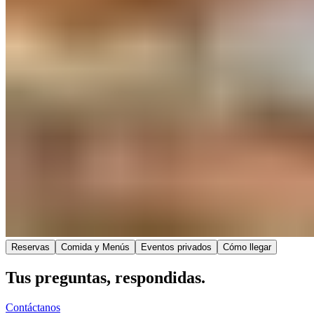
Reservas​​​​‌ ‍ ​‍​‍‌‍ ‌ ​‍‌‍‍‌‌‍‌ ‌‍‍‌‌‍ ‍​‍​‍​ ‍‍​‍​‍‌ ​ ‌‍​‌‌‍ ‍‌‍‍‌‌ ‌​‌ ‍‌​‍ ‍‌‍‍‌‌‍ ​‍​‍​‍ ​​‍​‍‌‍‍​‌ ​‍‌‍‌‌‌‍‌‍​‍​‍​ ‍‍​‍​‍‌‍‍​‌ ‌​‌ ‌​‌ ​​‌ ​ ​ ‍‍​‍ ​‍ ‌‍ ​​‍ ‌‌‍​‌‌‍ ‍‌‍‌​​‍ ‌‌ ​‍​‍ ‌‌‍‍​‌‍ ‌ ‌​‌‍‌‌‌‍ ​‌ ​ ​‍ ‌‌ ​ ‌ ‌​‌ ‌‌‌‍‌​‌‍‍‌‌‍ ​‍ ‍‌ ‌‍‌‍‌‌‌ ​‍‌‍​ ‌‍‌‌‌‍ ​​‍ ‍‌‍​‌‌ ​​‌ ​​​‍ ‌‍‍‌‌‍ ‍‌ ‌​‌‍‌‌‌‍ ‍‌ ‌​​‍ ‌‍‌‌‌‍‌​‌‍‍‌‌ ‌​​‍ ‌‍ ‌‌‍ ‌‍‌​‌‍‌‌​ ‌‌ ​​‌ ​‍‌‍‌‌‌ ​ ‌‍‌‌‌‍ ‍‌ ‌​‌‍​‌‌ ‌​‌‍‍‌‌‍ ‌‍ ‍​ ‍ ‌‍‍‌‌‍‌​​ ‌‌‍‌​​ ‌‌‌‍‌‌​ ‌ ​ ‌‌​ ​ ​ ‍‌​ ​ ​‍ ‌​ ​ ​ ‍‌‌‍‌​‌‍​‌​‍ ‌​ ‌​‌‍​ ​ ​‍​ ‌​​‍ ‌‌‍​‍​ ‌​‌‍‌‍​ ​ ​‍ ‌‌‍‌‌​ ‌ ​ ​​‌‍​ ‌‍​‌​ ‌ ​ ‍‌​ ​​​ ‌​​ ​​​ ‍​‌‍‌​​ ‍ ‌ ‌​‌ ‍‌‌ ​​‌‍‌‌​ ‌‌‍‍​‌‍ ‌ ‌​‌‍‌‌‌‍ ​‌‌​ ‌‍‍‌‌ ‌​‌‍‌‌‌‌​​‌‍​‌‌‍‌ ‌‍‌‌​ ‍ ‌ ​​‌‍​‌‌ ‌​‌‍‍​​ ‌‌ ​​‌‍​‌‌‍‌ ‌‍‌‌‌​​‍‌ ‌‌‌‍‍‌‌‍ ​‌‍‌​‌‍‌‌‌ ​‍​‍‌‌​ ‌‌‌​​‍‌‌ ‌‍‍ ‌‍‌‌‌ ‍‌​‍‌‌​ ​ ‌​‌​​‍‌‌​ ​ ‌​‌​​‍‌‌​ ​‍​ ​‍‌‍​‌​ ‌‌​ ​​‌‍‌‍‌‍‌​‌‍​ ​ ‍​‌‍‌‌​ ‌‍​ ‌​​ ‌​​ ​‍​‍‌‌​ ​‍​ ​‍​‍‌‌​ ‌‌‌​‌​​‍ ‍‌‍‌‍‌‍​‌‌ ​‌‌‌​ ‌‍‌‌‌‍​ ‌ ‌​‌‍‍‌‌‍ ‌‍ ‍‌ ​ ​‍‌‌​ ‌‌‌​​‍‌‌ ‌‍‍ ‌‍‌‌‌ ‍‌​‍‌‌​ ​ ‌​‌​​‍‌‌​ ​ ‌​‌​​‍‌‌​ ​‍​ ​‍‌‍‌‌​ ‌‍​ ‌ ‌‍​‍‌‍‌​​ ​‌​ ​ ‌‍‌‌​ ‍‌‌‍‌‍‌‍‌‍‌‍‌​​‍‌‌​ ​‍​ ​‍​‍‌‌​ ‌‌‌​‌​​‍ ‍‌ ​ ‌‍‌‌‌‍​ ‌ ‌​‌‍‍‌‌‍ ‌‍ ‍‌‌‌​‌‍‍‌‌ ‌​‌‍ ​‌‍‌‌​ ‌‍​‍‌‍​‌‌ ​ ‌‍‌‌‌‌‌‌‌ ​‍‌‍ ​​ ‌‌‍‍​‌ ‌​‌ ‌​‌ ​​‌ ​ ​‍‌‌​ ​ ‌​​‌​‍‌‌​ ​‍‌​‌‍​‍‌‌​ ​‍‌​‌‍‌‍ ​​‍ ‌‌‍​‌‌‍ ‍‌‍‌​​‍ ‌‌ ​‍​‍ ‌‌‍‍​‌‍ ‌ ‌​‌‍‌‌‌‍ ​‌ ​ ​‍ ‌‌ ​ ‌ ‌​‌ ‌‌‌‍‌​‌‍‍‌‌‍ ​‍ ‍‌ ‌‍‌‍‌‌‌ ​‍‌‍​ ‌‍‌‌‌‍ ​​‍ ‍‌‍​‌‌ ​​‌ ​​​‍‌‍‌‍‍‌‌‍‌​​ ‌‌‍‌​​ ‌‌‌‍‌‌​ ‌ ​ ‌‌​ ​ ​ ‍‌​ ​ ​‍ ‌​ ​ ​ ‍‌‌‍‌​‌‍​‌​‍ ‌​ ‌​‌‍​ ​ ​‍​ ‌​​‍ ‌‌‍​‍​ ‌​‌‍‌‍​ ​ ​‍ ‌‌‍‌‌​ ‌ ​ ​​‌‍​ ‌‍​‌​ ‌ ​ ‍‌​ ​​​ ‌​​ ​​​ ‍​‌‍‌​​‍‌‍‌ ‌​‌ ‍‌‌ ​​‌‍‌‌​ ‌‌‍‍​‌‍ ‌ ‌​‌‍‌‌‌‍ ​‌‌​ ‌‍‍‌‌ ‌​‌‍‌‌‌‌​​‌‍​‌‌‍‌ ‌‍‌‌​‍‌‍‌ ​​‌‍​‌‌ ‌​‌‍‍​​ ‌‌ ​​‌‍​‌‌‍‌ ‌‍‌‌‌​​‍‌ ‌‌‌‍‍‌‌‍ ​‌‍‌​‌‍‌‌‌ ​‍​‍‌‌​ ‌‌‌​​‍‌‌ ‌‍‍ ‌‍‌‌‌ ‍‌​‍‌‌​ ​ ‌​‌​​‍‌‌​ ​ ‌​‌​​‍‌‌​ ​‍​ ​‍‌‍​‌​ ‌‌​ ​​‌‍‌‍‌‍‌​‌‍​ ​ ‍​‌‍‌‌​ ‌‍​ ‌​​ ‌​​ ​‍​‍‌‌​ ​‍​ ​‍​‍‌‌​ ‌‌‌​‌​​‍ ‍‌‍‌‍‌‍​‌‌ ​‌‌‌​ ‌‍‌‌‌‍​ ‌ ‌​‌‍‍‌‌‍ ‌‍ ‍‌ ​ ​‍‌‌​ ‌‌‌​​‍‌‌ ‌‍‍ ‌‍‌‌‌ ‍‌​‍‌‌​ ​ ‌​‌​​‍‌‌​ ​ ‌​‌​​‍‌‌​ ​‍​ ​‍‌‍‌‌​ ‌‍​ ‌ ‌‍​‍‌‍‌​​ ​‌​ ​ ‌‍‌‌​ ‍‌‌‍‌‍‌‍‌‍‌‍‌​​‍‌‌​ ​‍​ ​‍​‍‌‌​ ‌‌‌​‌​​‍ ‍‌ ​ ‌‍‌‌‌‍​ ‌ ‌​‌‍‍‌‌‍ ‌‍ ‍‌‌‌​‌‍‍‌‌ ‌​‌‍ ​‌‍‌‌​‍‌‍‌ ​​‌‍‌‌‌ ​‍‌ ​ ‌ ​​‌‍‌‌‌‍​ ‌ ‌​‌‍‍‌‌ ‌‍‌‍‌‌​ ‌‌ ​​‌ ‌‌‌‍​‍‌‍ ​‌‍‍‌‌ ​ ‌‍‍​‌‍‌‌‌‍‌​​‍​‍‌ ‌
Comida y Menús​​​​‌ ‍ ​‍​‍‌‍ ‌ ​‍‌‍‍‌‌‍‌ ‌‍‍‌‌‍ ‍​‍​‍​ ‍‍​‍​‍‌ ​ ‌‍​‌‌‍ ‍‌‍‍‌‌ ‌​‌ ‍‌​‍ ‍‌‍‍‌‌‍ ​‍​‍​‍ ​​‍​‍‌‍‍​‌ ​‍‌‍‌‌‌‍‌‍​‍​‍​ ‍‍​‍​‍‌‍‍​‌ ‌​‌ ‌​‌ ​​‌ ​ ​ ‍‍​‍ ​‍ ‌‍ ​​‍ ‌‌‍​‌‌‍ ‍‌‍‌​​‍ ‌‌ ​‍​‍ ‌‌‍‍​‌‍ ‌ ‌​‌‍‌‌‌‍ ​‌ ​ ​‍ ‌‌ ​ ‌ ‌​‌ ‌‌‌‍‌​‌‍‍‌‌‍ ​‍ ‍‌ ‌‍‌‍‌‌‌ ​‍‌‍​ ‌‍‌‌‌‍ ​​‍ ‍‌‍​‌‌ ​​‌ ​​​‍ ‌‍‍‌‌‍ ‍‌ ‌​‌‍‌‌‌‍ ‍‌ ‌​​‍ ‌‍‌‌‌‍‌​‌‍‍‌‌ ‌​​‍ ‌‍ ‌‌‍ ‌‍‌​‌‍‌‌​ ‌‌ ​​‌ ​‍‌‍‌‌‌ ​ ‌‍‌‌‌‍ ‍‌ ‌​‌‍​‌‌ ‌​‌‍‍‌‌‍ ‌‍ ‍​ ‍ ‌‍‍‌‌‍‌​​ ‌‌‍‌​​ ‌‌‌‍‌‌​ ‌ ​ ‌‌​ ​ ​ ‍‌​ ​ ​‍ ‌​ ​ ​ ‍‌‌‍‌​‌‍​‌​‍ ‌​ ‌​‌‍​ ​ ​‍​ ‌​​‍ ‌‌‍​‍​ ‌​‌‍‌‍​ ​ ​‍ ‌‌‍‌‌​ ‌ ​ ​​‌‍​ ‌‍​‌​ ‌ ​ ‍‌​ ​​​ ‌​​ ​​​ ‍​‌‍‌​​ ‍ ‌ ‌​‌ ‍‌‌ ​​‌‍‌‌​ ‌‌‍‍​‌‍ ‌ ‌​‌‍‌‌‌‍ ​‌‌​ ‌‍‍‌‌ ‌​‌‍‌‌‌‌​​‌‍​‌‌‍‌ ‌‍‌‌​ ‍ ‌ ​​‌‍​‌‌ ‌​‌‍‍​​ ‌‌ ​​‌‍​‌‌‍‌ ‌‍‌‌‌​​‍‌ ‌‌‌‍‍‌‌‍ ​‌‍‌​‌‍‌‌‌ ​‍​‍‌‌​ ‌‌‌​​‍‌‌ ‌‍‍ ‌‍‌‌‌ ‍‌​‍‌‌​ ​ ‌​‌​​‍‌‌​ ​ ‌​‌​​‍‌‌​ ​‍​ ​‍‌‍​‌​ ‌‌​ ​​‌‍‌‍‌‍‌​‌‍​ ​ ‍​‌‍‌‌​ ‌‍​ ‌​​ ‌​​ ​‍​‍‌‌​ ​‍​ ​‍​‍‌‌​ ‌‌‌​‌​​‍ ‍‌‍‌‍‌‍​‌‌ ​‌‌‌​ ‌‍‌‌‌‍​ ‌ ‌​‌‍‍‌‌‍ ‌‍ ‍‌ ​ ​‍‌‌​ ‌‌‌​​‍‌‌ ‌‍‍ ‌‍‌‌‌ ‍‌​‍‌‌​ ​ ‌​‌​​‍‌‌​ ​ ‌​‌​​‍‌‌​ ​‍​ ​‍‌‍​‍​ ​‌​ ​ ​ ‌​‌‍‌​​ ​​​ ‌‌​ ‌‍​ ‌ ​ ​‍​ ‌​​ ‍​​‍‌‌​ ​‍​ ​‍​‍‌‌​ ‌‌‌​‌​​‍ ‍‌ ​ ‌‍‌‌‌‍​ ‌ ‌​‌‍‍‌‌‍ ‌‍ ‍‌‌‌​‌‍‍‌‌ ‌​‌‍ ​‌‍‌‌​ ‌‍​‍‌‍​‌‌ ​ ‌‍‌‌‌‌‌‌‌ ​‍‌‍ ​​ ‌‌‍‍​‌ ‌​‌ ‌​‌ ​​‌ ​ ​‍‌‌​ ​ ‌​​‌​‍‌‌​ ​‍‌​‌‍​‍‌‌​ ​‍‌​‌‍‌‍ ​​‍ ‌‌‍​‌‌‍ ‍‌‍‌​​‍ ‌‌ ​‍​‍ ‌‌‍‍​‌‍ ‌ ‌​‌‍‌‌‌‍ ​‌ ​ ​‍ ‌‌ ​ ‌ ‌​‌ ‌‌‌‍‌​‌‍‍‌‌‍ ​‍ ‍‌ ‌‍‌‍‌‌‌ ​‍‌‍​ ‌‍‌‌‌‍ ​​‍ ‍‌‍​‌‌ ​​‌ ​​​‍‌‍‌‍‍‌‌‍‌​​ ‌‌‍‌​​ ‌‌‌‍‌‌​ ‌ ​ ‌‌​ ​ ​ ‍‌​ ​ ​‍ ‌​ ​ ​ ‍‌‌‍‌​‌‍​‌​‍ ‌​ ‌​‌‍​ ​ ​‍​ ‌​​‍ ‌‌‍​‍​ ‌​‌‍‌‍​ ​ ​‍ ‌‌‍‌‌​ ‌ ​ ​​‌‍​ ‌‍​‌​ ‌ ​ ‍‌​ ​​​ ‌​​ ​​​ ‍​‌‍‌​​‍‌‍‌ ‌​‌ ‍‌‌ ​​‌‍‌‌​ ‌‌‍‍​‌‍ ‌ ‌​‌‍‌‌‌‍ ​‌‌​ ‌‍‍‌‌ ‌​‌‍‌‌‌‌​​‌‍​‌‌‍‌ ‌‍‌‌​‍‌‍‌ ​​‌‍​‌‌ ‌​‌‍‍​​ ‌‌ ​​‌‍​‌‌‍‌ ‌‍‌‌‌​​‍‌ ‌‌‌‍‍‌‌‍ ​‌‍‌​‌‍‌‌‌ ​‍​‍‌‌​ ‌‌‌​​‍‌‌ ‌‍‍ ‌‍‌‌‌ ‍‌​‍‌‌​ ​ ‌​‌​​‍‌‌​ ​ ‌​‌​​‍‌‌​ ​‍​ ​‍‌‍​‌​ ‌‌​ ​​‌‍‌‍‌‍‌​‌‍​ ​ ‍​‌‍‌‌​ ‌‍​ ‌​​ ‌​​ ​‍​‍‌‌​ ​‍​ ​‍​‍‌‌​ ‌‌‌​‌​​‍ ‍‌‍‌‍‌‍​‌‌ ​‌‌‌​ ‌‍‌‌‌‍​ ‌ ‌​‌‍‍‌‌‍ ‌‍ ‍‌ ​ ​‍‌‌​ ‌‌‌​​‍‌‌ ‌‍‍ ‌‍‌‌‌ ‍‌​‍‌‌​ ​ ‌​‌​​‍‌‌​ ​ ‌​‌​​‍‌‌​ ​‍​ ​‍‌‍​‍​ ​‌​ ​ ​ ‌​‌‍‌​​ ​​​ ‌‌​ ‌‍​ ‌ ​ ​‍​ ‌​​ ‍​​‍‌‌​ ​‍​ ​‍​‍‌‌​ ‌‌‌​‌​​‍ ‍‌ ​ ‌‍‌‌‌‍​ ‌ ‌​‌‍‍‌‌‍ ‌‍ ‍‌‌‌​‌‍‍‌‌ ‌​‌‍ ​‌‍‌‌​‍‌‍‌ ​​‌‍‌‌‌ ​‍‌ ​ ‌ ​​‌‍‌‌‌‍​ ‌ ‌​‌‍‍‌‌ ‌‍‌‍‌‌​ ‌‌ ​​‌ ‌‌‌‍​‍‌‍ ​‌‍‍‌‌ ​ ‌‍‍​‌‍‌‌‌‍‌​​‍​‍‌ ‌
Eventos privados​​​​‌ ‍ ​‍​‍‌‍ ‌ ​‍‌‍‍‌‌‍‌ ‌‍‍‌‌‍ ‍​‍​‍​ ‍‍​‍​‍‌ ​ ‌‍​‌‌‍ ‍‌‍‍‌‌ ‌​‌ ‍‌​‍ ‍‌‍‍‌‌‍ ​‍​‍​‍ ​​‍​‍‌‍‍​‌ ​‍‌‍‌‌‌‍‌‍​‍​‍​ ‍‍​‍​‍‌‍‍​‌ ‌​‌ ‌​‌ ​​‌ ​ ​ ‍‍​‍ ​‍ ‌‍ ​​‍ ‌‌‍​‌‌‍ ‍‌‍‌​​‍ ‌‌ ​‍​‍ ‌‌‍‍​‌‍ ‌ ‌​‌‍‌‌‌‍ ​‌ ​ ​‍ ‌‌ ​ ‌ ‌​‌ ‌‌‌‍‌​‌‍‍‌‌‍ ​‍ ‍‌ ‌‍‌‍‌‌‌ ​‍‌‍​ ‌‍‌‌‌‍ ​​‍ ‍‌‍​‌‌ ​​‌ ​​​‍ ‌‍‍‌‌‍ ‍‌ ‌​‌‍‌‌‌‍ ‍‌ ‌​​‍ ‌‍‌‌‌‍‌​‌‍‍‌‌ ‌​​‍ ‌‍ ‌‌‍ ‌‍‌​‌‍‌‌​ ‌‌ ​​‌ ​‍‌‍‌‌‌ ​ ‌‍‌‌‌‍ ‍‌ ‌​‌‍​‌‌ ‌​‌‍‍‌‌‍ ‌‍ ‍​ ‍ ‌‍‍‌‌‍‌​​ ‌‌‍‌​​ ‌‌‌‍‌‌​ ‌ ​ ‌‌​ ​ ​ ‍‌​ ​ ​‍ ‌​ ​ ​ ‍‌‌‍‌​‌‍​‌​‍ ‌​ ‌​‌‍​ ​ ​‍​ ‌​​‍ ‌‌‍​‍​ ‌​‌‍‌‍​ ​ ​‍ ‌‌‍‌‌​ ‌ ​ ​​‌‍​ ‌‍​‌​ ‌ ​ ‍‌​ ​​​ ‌​​ ​​​ ‍​‌‍‌​​ ‍ ‌ ‌​‌ ‍‌‌ ​​‌‍‌‌​ ‌‌‍‍​‌‍ ‌ ‌​‌‍‌‌‌‍ ​‌‌​ ‌‍‍‌‌ ‌​‌‍‌‌‌‌​​‌‍​‌‌‍‌ ‌‍‌‌​ ‍ ‌ ​​‌‍​‌‌ ‌​‌‍‍​​ ‌‌ ​​‌‍​‌‌‍‌ ‌‍‌‌‌​​‍‌ ‌‌‌‍‍‌‌‍ ​‌‍‌​‌‍‌‌‌ ​‍​‍‌‌​ ‌‌‌​​‍‌‌ ‌‍‍ ‌‍‌‌‌ ‍‌​‍‌‌​ ​ ‌​‌​​‍‌‌​ ​ ‌​‌​​‍‌‌​ ​‍​ ​‍‌‍​‌​ ‌‌​ ​​‌‍‌‍‌‍‌​‌‍​ ​ ‍​‌‍‌‌​ ‌‍​ ‌​​ ‌​​ ​‍​‍‌‌​ ​‍​ ​‍​‍‌‌​ ‌‌‌​‌​​‍ ‍‌‍‌‍‌‍​‌‌ ​‌‌‌​ ‌‍‌‌‌‍​ ‌ ‌​‌‍‍‌‌‍ ‌‍ ‍‌ ​ ​‍‌‌​ ‌‌‌​​‍‌‌ ‌‍‍ ‌‍‌‌‌ ‍‌​‍‌‌​ ​ ‌​‌​​‍‌‌​ ​ ‌​‌​​‍‌‌​ ​‍​ ​‍​ ‌‌‌‍‌‍​ ‍​​ ‍‌‌‍‌‍‌‍‌‍‌‍‌‍‌‍​ ‌‍‌‌​ ​​​ ​‍‌‍​‌​‍‌‌​ ​‍​ ​‍​‍‌‌​ ‌‌‌​‌​​‍ ‍‌ ​ ‌‍‌‌‌‍​ ‌ ‌​‌‍‍‌‌‍ ‌‍ ‍‌‌‌​‌‍‍‌‌ ‌​‌‍ ​‌‍‌‌​ ‌‍​‍‌‍​‌‌ ​ ‌‍‌‌‌‌‌‌‌ ​‍‌‍ ​​ ‌‌‍‍​‌ ‌​‌ ‌​‌ ​​‌ ​ ​‍‌‌​ ​ ‌​​‌​‍‌‌​ ​‍‌​‌‍​‍‌‌​ ​‍‌​‌‍‌‍ ​​‍ ‌‌‍​‌‌‍ ‍‌‍‌​​‍ ‌‌ ​‍​‍ ‌‌‍‍​‌‍ ‌ ‌​‌‍‌‌‌‍ ​‌ ​ ​‍ ‌‌ ​ ‌ ‌​‌ ‌‌‌‍‌​‌‍‍‌‌‍ ​‍ ‍‌ ‌‍‌‍‌‌‌ ​‍‌‍​ ‌‍‌‌‌‍ ​​‍ ‍‌‍​‌‌ ​​‌ ​​​‍‌‍‌‍‍‌‌‍‌​​ ‌‌‍‌​​ ‌‌‌‍‌‌​ ‌ ​ ‌‌​ ​ ​ ‍‌​ ​ ​‍ ‌​ ​ ​ ‍‌‌‍‌​‌‍​‌​‍ ‌​ ‌​‌‍​ ​ ​‍​ ‌​​‍ ‌‌‍​‍​ ‌​‌‍‌‍​ ​ ​‍ ‌‌‍‌‌​ ‌ ​ ​​‌‍​ ‌‍​‌​ ‌ ​ ‍‌​ ​​​ ‌​​ ​​​ ‍​‌‍‌​​‍‌‍‌ ‌​‌ ‍‌‌ ​​‌‍‌‌​ ‌‌‍‍​‌‍ ‌ ‌​‌‍‌‌‌‍ ​‌‌​ ‌‍‍‌‌ ‌​‌‍‌‌‌‌​​‌‍​‌‌‍‌ ‌‍‌‌​‍‌‍‌ ​​‌‍​‌‌ ‌​‌‍‍​​ ‌‌ ​​‌‍​‌‌‍‌ ‌‍‌‌‌​​‍‌ ‌‌‌‍‍‌‌‍ ​‌‍‌​‌‍‌‌‌ ​‍​‍‌‌​ ‌‌‌​​‍‌‌ ‌‍‍ ‌‍‌‌‌ ‍‌​‍‌‌​ ​ ‌​‌​​‍‌‌​ ​ ‌​‌​​‍‌‌​ ​‍​ ​‍‌‍​‌​ ‌‌​ ​​‌‍‌‍‌‍‌​‌‍​ ​ ‍​‌‍‌‌​ ‌‍​ ‌​​ ‌​​ ​‍​‍‌‌​ ​‍​ ​‍​‍‌‌​ ‌‌‌​‌​​‍ ‍‌‍‌‍‌‍​‌‌ ​‌‌‌​ ‌‍‌‌‌‍​ ‌ ‌​‌‍‍‌‌‍ ‌‍ ‍‌ ​ ​‍‌‌​ ‌‌‌​​‍‌‌ ‌‍‍ ‌‍‌‌‌ ‍‌​‍‌‌​ ​ ‌​‌​​‍‌‌​ ​ ‌​‌​​‍‌‌​ ​‍​ ​‍​ ‌‌‌‍‌‍​ ‍​​ ‍‌‌‍‌‍‌‍‌‍‌‍‌‍‌‍​ ‌‍‌‌​ ​​​ ​‍‌‍​‌​‍‌‌​ ​‍​ ​‍​‍‌‌​ ‌‌‌​‌​​‍ ‍‌ ​ ‌‍‌‌‌‍​ ‌ ‌​‌‍‍‌‌‍ ‌‍ ‍‌‌‌​‌‍‍‌‌ ‌​‌‍ ​‌‍‌‌​‍‌‍‌ ​​‌‍‌‌‌ ​‍‌ ​ ‌ ​​‌‍‌‌‌‍​ ‌ ‌​‌‍‍‌‌ ‌‍‌‍‌‌​ ‌‌ ​​‌ ‌‌‌‍​‍‌‍ ​‌‍‍‌‌ ​ ‌‍‍​‌‍‌‌‌‍‌​​‍​‍‌ ‌
Cómo llegar​​​​‌ ‍ ​‍​‍‌‍ ‌ ​‍‌‍‍‌‌‍‌ ‌‍‍‌‌‍ ‍​‍​‍​ ‍‍​‍​‍‌ ​ ‌‍​‌‌‍ ‍‌‍‍‌‌ ‌​‌ ‍‌​‍ ‍‌‍‍‌‌‍ ​‍​‍​‍ ​​‍​‍‌‍‍​‌ ​‍‌‍‌‌‌‍‌‍​‍​‍​ ‍‍​‍​‍‌‍‍​‌ ‌​‌ ‌​‌ ​​‌ ​ ​ ‍‍​‍ ​‍ ‌‍ ​​‍ ‌‌‍​‌‌‍ ‍‌‍‌​​‍ ‌‌ ​‍​‍ ‌‌‍‍​‌‍ ‌ ‌​‌‍‌‌‌‍ ​‌ ​ ​‍ ‌‌ ​ ‌ ‌​‌ ‌‌‌‍‌​‌‍‍‌‌‍ ​‍ ‍‌ ‌‍‌‍‌‌‌ ​‍‌‍​ ‌‍‌‌‌‍ ​​‍ ‍‌‍​‌‌ ​​‌ ​​​‍ ‌‍‍‌‌‍ ‍‌ ‌​‌‍‌‌‌‍ ‍‌ ‌​​‍ ‌‍‌‌‌‍‌​‌‍‍‌‌ ‌​​‍ ‌‍ ‌‌‍ ‌‍‌​‌‍‌‌​ ‌‌ ​​‌ ​‍‌‍‌‌‌ ​ ‌‍‌‌‌‍ ‍‌ ‌​‌‍​‌‌ ‌​‌‍‍‌‌‍ ‌‍ ‍​ ‍ ‌‍‍‌‌‍‌​​ ‌‌‍‌​​ ‌‌‌‍‌‌​ ‌ ​ ‌‌​ ​ ​ ‍‌​ ​ ​‍ ‌​ ​ ​ ‍‌‌‍‌​‌‍​‌​‍ ‌​ ‌​‌‍​ ​ ​‍​ ‌​​‍ ‌‌‍​‍​ ‌​‌‍‌‍​ ​ ​‍ ‌‌‍‌‌​ ‌ ​ ​​‌‍​ ‌‍​‌​ ‌ ​ ‍‌​ ​​​ ‌​​ ​​​ ‍​‌‍‌​​ ‍ ‌ ‌​‌ ‍‌‌ ​​‌‍‌‌​ ‌‌‍‍​‌‍ ‌ ‌​‌‍‌‌‌‍ ​‌‌​ ‌‍‍‌‌ ‌​‌‍‌‌‌‌​​‌‍​‌‌‍‌ ‌‍‌‌​ ‍ ‌ ​​‌‍​‌‌ ‌​‌‍‍​​ ‌‌ ​​‌‍​‌‌‍‌ ‌‍‌‌‌​​‍‌ ‌‌‌‍‍‌‌‍ ​‌‍‌​‌‍‌‌‌ ​‍​‍‌‌​ ‌‌‌​​‍‌‌ ‌‍‍ ‌‍‌‌‌ ‍‌​‍‌‌​ ​ ‌​‌​​‍‌‌​ ​ ‌​‌​​‍‌‌​ ​‍​ ​‍‌‍​‌​ ‌‌​ ​​‌‍‌‍‌‍‌​‌‍​ ​ ‍​‌‍‌‌​ ‌‍​ ‌​​ ‌​​ ​‍​‍‌‌​ ​‍​ ​‍​‍‌‌​ ‌‌‌​‌​​‍ ‍‌‍‌‍‌‍​‌‌ ​‌‌‌​ ‌‍‌‌‌‍​ ‌ ‌​‌‍‍‌‌‍ ‌‍ ‍‌ ​ ​‍‌‌​ ‌‌‌​​‍‌‌ ‌‍‍ ‌‍‌‌‌ ‍‌​‍‌‌​ ​ ‌​‌​​‍‌‌​ ​ ‌​‌​​‍‌‌​ ​‍​ ​‍​ ​ ​ ‌‍‌‍​‍‌‍‌‍​ ​‌​ ‌​​ ‍​‌‍‌​​ ​‍‌‍​‌​ ​​​ ‌‌​‍‌‌​ ​‍​ ​‍​‍‌‌​ ‌‌‌​‌​​‍ ‍‌ ​ ‌‍‌‌‌‍​ ‌ ‌​‌‍‍‌‌‍ ‌‍ ‍‌‌‌​‌‍‍‌‌ ‌​‌‍ ​‌‍‌‌​ ‌‍​‍‌‍​‌‌ ​ ‌‍‌‌‌‌‌‌‌ ​‍‌‍ ​​ ‌‌‍‍​‌ ‌​‌ ‌​‌ ​​‌ ​ ​‍‌‌​ ​ ‌​​‌​‍‌‌​ ​‍‌​‌‍​‍‌‌​ ​‍‌​‌‍‌‍ ​​‍ ‌‌‍​‌‌‍ ‍‌‍‌​​‍ ‌‌ ​‍​‍ ‌‌‍‍​‌‍ ‌ ‌​‌‍‌‌‌‍ ​‌ ​ ​‍ ‌‌ ​ ‌ ‌​‌ ‌‌‌‍‌​‌‍‍‌‌‍ ​‍ ‍‌ ‌‍‌‍‌‌‌ ​‍‌‍​ ‌‍‌‌‌‍ ​​‍ ‍‌‍​‌‌ ​​‌ ​​​‍‌‍‌‍‍‌‌‍‌​​ ‌‌‍‌​​ ‌‌‌‍‌‌​ ‌ ​ ‌‌​ ​ ​ ‍‌​ ​ ​‍ ‌​ ​ ​ ‍‌‌‍‌​‌‍​‌​‍ ‌​ ‌​‌‍​ ​ ​‍​ ‌​​‍ ‌‌‍​‍​ ‌​‌‍‌‍​ ​ ​‍ ‌‌‍‌‌​ ‌ ​ ​​‌‍​ ‌‍​‌​ ‌ ​ ‍‌​ ​​​ ‌​​ ​​​ ‍​‌‍‌​​‍‌‍‌ ‌​‌ ‍‌‌ ​​‌‍‌‌​ ‌‌‍‍​‌‍ ‌ ‌​‌‍‌‌‌‍ ​‌‌​ ‌‍‍‌‌ ‌​‌‍‌‌‌‌​​‌‍​‌‌‍‌ ‌‍‌‌​‍‌‍‌ ​​‌‍​‌‌ ‌​‌‍‍​​ ‌‌ ​​‌‍​‌‌‍‌ ‌‍‌‌‌​​‍‌ ‌‌‌‍‍‌‌‍ ​‌‍‌​‌‍‌‌‌ ​‍​‍‌‌​ ‌‌‌​​‍‌‌ ‌‍‍ ‌‍‌‌‌ ‍‌​‍‌‌​ ​ ‌​‌​​‍‌‌​ ​ ‌​‌​​‍‌‌​ ​‍​ ​‍‌‍​‌​ ‌‌​ ​​‌‍‌‍‌‍‌​‌‍​ ​ ‍​‌‍‌‌​ ‌‍​ ‌​​ ‌​​ ​‍​‍‌‌​ ​‍​ ​‍​‍‌‌​ ‌‌‌​‌​​‍ ‍‌‍‌‍‌‍​‌‌ ​‌‌‌​ ‌‍‌‌‌‍​ ‌ ‌​‌‍‍‌‌‍ ‌‍ ‍‌ ​ ​‍‌‌​ ‌‌‌​​‍‌‌ ‌‍‍ ‌‍‌‌‌ ‍‌​‍‌‌​ ​ ‌​‌​​‍‌‌​ ​ ‌​‌​​‍‌‌​ ​‍​ ​‍​ ​ ​ ‌‍‌‍​‍‌‍‌‍​ ​‌​ ‌​​ ‍​‌‍‌​​ ​‍‌‍​‌​ ​​​ ‌‌​‍‌‌​ ​‍​ ​‍​‍‌‌​ ‌‌‌​‌​​‍ ‍‌ ​ ‌‍‌‌‌‍​ ‌ ‌​‌‍‍‌‌‍ ‌‍ ‍‌‌‌​‌‍‍‌‌ ‌​‌‍ ​‌‍‌‌​‍‌‍‌ ​​‌‍‌‌‌ ​‍‌ ​ ‌ ​​‌‍‌‌‌‍​ ‌ ‌​‌‍‍‌‌ ‌‍‌‍‌‌​ ‌‌ ​​‌ ‌‌‌‍​‍‌‍ ​‌‍‍‌‌ ​ ‌‍‍​‌‍‌‌‌‍‌​​‍​‍‌ ‌
Tus preguntas, respondidas.​​​​‌ ‍ ​‍​‍‌‍ ‌ ​‍‌‍‍‌‌‍‌ ‌‍‍‌‌‍ ‍​‍​‍​ ‍‍​‍​‍‌ ​ ‌‍​‌‌‍ ‍‌‍‍‌‌ ‌​‌ ‍‌​‍ ‍‌‍‍‌‌‍ ​‍​‍​‍ ​​‍​‍‌‍‍​‌ ​‍‌‍‌‌‌‍‌‍​‍​‍​ ‍‍​‍​‍‌‍‍​‌ ‌​‌ ‌​‌ ​​‌ ​ ​ ‍‍​‍ ​‍ ‌‍ ​​‍ ‌‌‍​‌‌‍ ‍‌‍‌​​‍ ‌‌ ​‍​‍ ‌‌‍‍​‌‍ ‌ ‌​‌‍‌‌‌‍ ​‌ ​ ​‍ ‌‌ ​ ‌ ‌​‌ ‌‌‌‍‌​‌‍‍‌‌‍ ​‍ ‍‌ ‌‍‌‍‌‌‌ ​‍‌‍​ ‌‍‌‌‌‍ ​​‍ ‍‌‍​‌‌ ​​‌ ​​​‍ ‌‍‍‌‌‍ ‍‌ ‌​‌‍‌‌‌‍ ‍‌ ‌​​‍ ‌‍‌‌‌‍‌​‌‍‍‌‌ ‌​​‍ ‌‍ ‌‌‍ ‌‍‌​‌‍‌‌​ ‌‌ ​​‌ ​‍‌‍‌‌‌ ​ ‌‍‌‌‌‍ ‍‌ ‌​‌‍​‌‌ ‌​‌‍‍‌‌‍ ‌‍ ‍​ ‍ ‌‍‍‌‌‍‌​​ ‌‌‍‌​​ ‌‌‌‍‌‌​ ‌ ​ ‌‌​ ​ ​ ‍‌​ ​ ​‍ ‌​ ​ ​ ‍‌‌‍‌​‌‍​‌​‍ ‌​ ‌​‌‍​ ​ ​‍​ ‌​​‍ ‌‌‍​‍​ ‌​‌‍‌‍​ ​ ​‍ ‌‌‍‌‌​ ‌ ​ ​​‌‍​ ‌‍​‌​ ‌ ​ ‍‌​ ​​​ ‌​​ ​​​ ‍​‌‍‌​​ ‍ ‌ ‌​‌ ‍‌‌ ​​‌‍‌‌​ ‌‌‍‍​‌‍ ‌ ‌​‌‍‌‌‌‍ ​‌‌​ ‌‍‍‌‌ ‌​‌‍‌‌‌‌​​‌‍​‌‌‍‌ ‌‍‌‌​ ‍ ‌ ​​‌‍​‌‌ ‌​‌‍‍​​ ‌‌ ​​‌‍​‌‌‍‌ ‌‍‌‌‌​​‍‌ ‌‌‌‍‍‌‌‍ ​‌‍‌​‌‍‌‌‌ ​‍​‍‌‌​ ‌‌‌​​‍‌‌ ‌‍‍ ‌‍‌‌‌ ‍‌​‍‌‌​ ​ ‌​‌​​‍‌‌​ ​ ‌​‌​​‍‌‌​ ​‍​ ​‍‌‍​‌​ ‌‌​ ​​‌‍‌‍‌‍‌​‌‍​ ​ ‍​‌‍‌‌​ ‌‍​ ‌​​ ‌​​ ​‍​‍‌‌​ ​‍​ ​‍​‍‌‌​ ‌‌‌​‌​​‍ ‍‌‍‍​‌‍‌‌‌‍​‌‌‍‌​‌‍‍‌‌‍ ‍‌‍‌ ​ ‌‍​‍‌‍​‌‌ ​ ‌‍‌‌‌‌‌‌‌ ​‍‌‍ ​​ ‌‌‍‍​‌ ‌​‌ ‌​‌ ​​‌ ​ ​‍‌‌​ ​ ‌​​‌​‍‌‌​ ​‍‌​‌‍​‍‌‌​ ​‍‌​‌‍‌‍ ​​‍ ‌‌‍​‌‌‍ ‍‌‍‌​​‍ ‌‌ ​‍​‍ ‌‌‍‍​‌‍ ‌ ‌​‌‍‌‌‌‍ ​‌ ​ ​‍ ‌‌ ​ ‌ ‌​‌ ‌‌‌‍‌​‌‍‍‌‌‍ ​‍ ‍‌ ‌‍‌‍‌‌‌ ​‍‌‍​ ‌‍‌‌‌‍ ​​‍ ‍‌‍​‌‌ ​​‌ ​​​‍‌‍‌‍‍‌‌‍‌​​ ‌‌‍‌​​ ‌‌‌‍‌‌​ ‌ ​ ‌‌​ ​ ​ ‍‌​ ​ ​‍ ‌​ ​ ​ ‍‌‌‍‌​‌‍​‌​‍ ‌​ ‌​‌‍​ ​ ​‍​ ‌​​‍ ‌‌‍​‍​ ‌​‌‍‌‍​ ​ ​‍ ‌‌‍‌‌​ ‌ ​ ​​‌‍​ ‌‍​‌​ ‌ ​ ‍‌​ ​​​ ‌​​ ​​​ ‍​‌‍‌​​‍‌‍‌ ‌​‌ ‍‌‌ ​​‌‍‌‌​ ‌‌‍‍​‌‍ ‌ ‌​‌‍‌‌‌‍ ​‌‌​ ‌‍‍‌‌ ‌​‌‍‌‌‌‌​​‌‍​‌‌‍‌ ‌‍‌‌​‍‌‍‌ ​​‌‍​‌‌ ‌​‌‍‍​​ ‌‌ ​​‌‍​‌‌‍‌ ‌‍‌‌‌​​‍‌ ‌‌‌‍‍‌‌‍ ​‌‍‌​‌‍‌‌‌ ​‍​‍‌‌​ ‌‌‌​​‍‌‌ ‌‍‍ ‌‍‌‌‌ ‍‌​‍‌‌​ ​ ‌​‌​​‍‌‌​ ​ ‌​‌​​‍‌‌​ ​‍​ ​‍‌‍​‌​ ‌‌​ ​​‌‍‌‍‌‍‌​‌‍​ ​ ‍​‌‍‌‌​ ‌‍​ ‌​​ ‌​​ ​‍​‍‌‌​ ​‍​ ​‍​‍‌‌​ ‌‌‌​‌​​‍ ‍‌‍‍​‌‍‌‌‌‍​‌‌‍‌​‌‍‍‌‌‍ ‍‌‍‌ ​‍‌‍‌ ​​‌‍‌‌‌ ​‍‌ ​ ‌ ​​‌‍‌‌‌‍​ ‌ ‌​‌‍‍‌‌ ‌‍‌‍‌‌​ ‌‌ ​​‌ ‌‌‌‍​‍‌‍ ​‌‍‍‌‌ ​ ‌‍‍​‌‍‌‌‌‍‌​​‍​‍‌ ‌
Contáctanos​​​​‌ ‍ ​‍​‍‌‍ ‌ ​‍‌‍‍‌‌‍‌ ‌‍‍‌‌‍ ‍​‍​‍​ ‍‍​‍​‍‌ ​ ‌‍​‌‌‍ ‍‌‍‍‌‌ ‌​‌ ‍‌​‍ ‍‌‍‍‌‌‍ ​‍​‍​‍ ​​‍​‍‌‍‍​‌ ​‍‌‍‌‌‌‍‌‍​‍​‍​ ‍‍​‍​‍‌‍‍​‌ ‌​‌ ‌​‌ ​​‌ ​ ​ ‍‍​‍ ​‍ ‌‍ ​​‍ ‌‌‍​‌‌‍ ‍‌‍‌​​‍ ‌‌ ​‍​‍ ‌‌‍‍​‌‍ ‌ ‌​‌‍‌‌‌‍ ​‌ ​ ​‍ ‌‌ ​ ‌ ‌​‌ ‌‌‌‍‌​‌‍‍‌‌‍ ​‍ ‍‌ ‌‍‌‍‌‌‌ ​‍‌‍​ ‌‍‌‌‌‍ ​​‍ ‍‌‍​‌‌ ​​‌ ​​​‍ ‌‍‍‌‌‍ ‍‌ ‌​‌‍‌‌‌‍ ‍‌ ‌​​‍ ‌‍‌‌‌‍‌​‌‍‍‌‌ ‌​​‍ ‌‍ ‌‌‍ ‌‍‌​‌‍‌‌​ ‌‌ ​​‌ ​‍‌‍‌‌‌ ​ ‌‍‌‌‌‍ ‍‌ ‌​‌‍​‌‌ ‌​‌‍‍‌‌‍ ‌‍ ‍​ ‍ ‌‍‍‌‌‍‌​​ ‌‌‍‌​​ ‌‌‌‍‌‌​ ‌ ​ ‌‌​ ​ ​ ‍‌​ ​ ​‍ ‌​ ​ ​ ‍‌‌‍‌​‌‍​‌​‍ ‌​ ‌​‌‍​ ​ ​‍​ ‌​​‍ ‌‌‍​‍​ ‌​‌‍‌‍​ ​ ​‍ ‌‌‍‌‌​ ‌ ​ ​​‌‍​ ‌‍​‌​ ‌ ​ ‍‌​ ​​​ ‌​​ ​​​ ‍​‌‍‌​​ ‍ ‌ ‌​‌ ‍‌‌ ​​‌‍‌‌​ ‌‌‍‍​‌‍ ‌ ‌​‌‍‌‌‌‍ ​‌‌​ ‌‍‍‌‌ ‌​‌‍‌‌‌‌​​‌‍​‌‌‍‌ ‌‍‌‌​ ‍ ‌ ​​‌‍​‌‌ ‌​‌‍‍​​ ‌‌ ​​‌‍​‌‌‍‌ ‌‍‌‌‌​​‍‌ ‌‌‌‍‍‌‌‍ ​‌‍‌​‌‍‌‌‌ ​‍​‍‌‌​ ‌‌‌​​‍‌‌ ‌‍‍ ‌‍‌‌‌ ‍‌​‍‌‌​ ​ ‌​‌​​‍‌‌​ ​ ‌​‌​​‍‌‌​ ​‍​ ​‍‌‍​‌​ ‌‌​ ​​‌‍‌‍‌‍‌​‌‍​ ​ ‍​‌‍‌‌​ ‌‍​ ‌​​ ‌​​ ​‍​‍‌‌​ ​‍​ ​‍​‍‌‌​ ‌‌‌​‌​​‍ ‍‌ ​​‌ ​‍‌‍‍‌‌‍ ‌‌‍​‌‌ ​‍‌ ‍‌‌​​ ‌ ‌​‌‍​‌​‍ ‍‌‍ ​‌‍​‌‌‍​‍‌‍‌‌‌‍ ​​ ‌‍​‍‌‍​‌‌ ​ ‌‍‌‌‌‌‌‌‌ ​‍‌‍ ​​ ‌‌‍‍​‌ ‌​‌ ‌​‌ ​​‌ ​ ​‍‌‌​ ​ ‌​​‌​‍‌‌​ ​‍‌​‌‍​‍‌‌​ ​‍‌​‌‍‌‍ ​​‍ ‌‌‍​‌‌‍ ‍‌‍‌​​‍ ‌‌ ​‍​‍ ‌‌‍‍​‌‍ ‌ ‌​‌‍‌‌‌‍ ​‌ ​ ​‍ ‌‌ ​ ‌ ‌​‌ ‌‌‌‍‌​‌‍‍‌‌‍ ​‍ ‍‌ ‌‍‌‍‌‌‌ ​‍‌‍​ ‌‍‌‌‌‍ ​​‍ ‍‌‍​‌‌ ​​‌ ​​​‍‌‍‌‍‍‌‌‍‌​​ ‌‌‍‌​​ ‌‌‌‍‌‌​ ‌ ​ ‌‌​ ​ ​ ‍‌​ ​ ​‍ ‌​ ​ ​ ‍‌‌‍‌​‌‍​‌​‍ ‌​ ‌​‌‍​ ​ ​‍​ ‌​​‍ ‌‌‍​‍​ ‌​‌‍‌‍​ ​ ​‍ ‌‌‍‌‌​ ‌ ​ ​​‌‍​ ‌‍​‌​ ‌ ​ ‍‌​ ​​​ ‌​​ ​​​ ‍​‌‍‌​​‍‌‍‌ ‌​‌ ‍‌‌ ​​‌‍‌‌​ ‌‌‍‍​‌‍ ‌ ‌​‌‍‌‌‌‍ ​‌‌​ ‌‍‍‌‌ ‌​‌‍‌‌‌‌​​‌‍​‌‌‍‌ ‌‍‌‌​‍‌‍‌ ​​‌‍​‌‌ ‌​‌‍‍​​ ‌‌ ​​‌‍​‌‌‍‌ ‌‍‌‌‌​​‍‌ ‌‌‌‍‍‌‌‍ ​‌‍‌​‌‍‌‌‌ ​‍​‍‌‌​ ‌‌‌​​‍‌‌ ‌‍‍ ‌‍‌‌‌ ‍‌​‍‌‌​ ​ ‌​‌​​‍‌‌​ ​ ‌​‌​​‍‌‌​ ​‍​ ​‍‌‍​‌​ ‌‌​ ​​‌‍‌‍‌‍‌​‌‍​ ​ ‍​‌‍‌‌​ ‌‍​ ‌​​ ‌​​ ​‍​‍‌‌​ ​‍​ ​‍​‍‌‌​ ‌‌‌​‌​​‍ ‍‌ ​​‌ ​‍‌‍‍‌‌‍ ‌‌‍​‌‌ ​‍‌ ‍‌‌​​ ‌ ‌​‌‍​‌​‍ ‍‌‍ ​‌‍​‌‌‍​‍‌‍‌‌‌‍ ​​‍‌‍‌ ​​‌‍‌‌‌ ​‍‌ ​ ‌ ​​‌‍‌‌‌‍​ ‌ ‌​‌‍‍‌‌ ‌‍‌‍‌‌​ ‌‌ ​​‌ ‌‌‌‍​‍‌‍ ​‌‍‍‌‌ ​ ‌‍‍​‌‍‌‌‌‍‌​​‍​‍‌ ‌