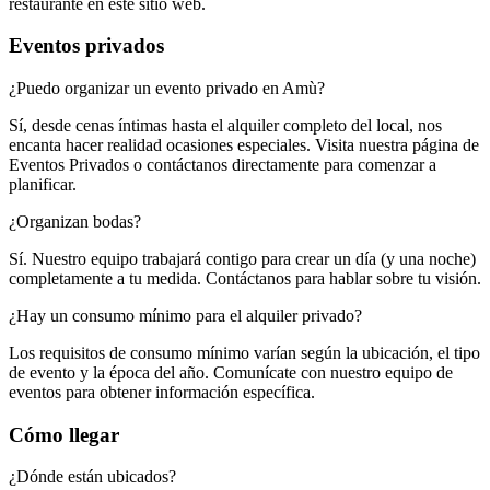
restaurante en este sitio web.​​​​‌ ‍ ​‍​‍‌‍ ‌ ​‍‌‍‍‌‌‍‌ ‌‍‍‌‌‍ ‍​‍​‍​ ‍‍​‍​‍‌ ​ ‌‍​‌‌‍ ‍‌‍‍‌‌ ‌​‌ ‍‌​‍ ‍‌‍‍‌‌‍ ​‍​‍​‍ ​​‍​‍‌‍‍​‌ ​‍‌‍‌‌‌‍‌‍​‍​‍​ ‍‍​‍​‍‌‍‍​‌ ‌​‌ ‌​‌ ​​‌ ​ ​ ‍‍​‍ ​‍ ‌‍ ​​‍ ‌‌‍​‌‌‍ ‍‌‍‌​​‍ ‌‌ ​‍​‍ ‌‌‍‍​‌‍ ‌ ‌​‌‍‌‌‌‍ ​‌ ​ ​‍ ‌‌ ​ ‌ ‌​‌ ‌‌‌‍‌​‌‍‍‌‌‍ ​‍ ‍‌ ‌‍‌‍‌‌‌ ​‍‌‍​ ‌‍‌‌‌‍ ​​‍ ‍‌‍​‌‌ ​​‌ ​​​‍ ‌‍‍‌‌‍ ‍‌ ‌​‌‍‌‌‌‍ ‍‌ ‌​​‍ ‌‍‌‌‌‍‌​‌‍‍‌‌ ‌​​‍ ‌‍ ‌‌‍ ‌‍‌​‌‍‌‌​ ‌‌ ​​‌ ​‍‌‍‌‌‌ ​ ‌‍‌‌‌‍ ‍‌ ‌​‌‍​‌‌ ‌​‌‍‍‌‌‍ ‌‍ ‍​ ‍ ‌‍‍‌‌‍‌​​ ‌​ ​ ‌‍‌‌​ ​ ‌‍‌‍​ ‌​​ ‍​​ ​ ​ ‌​​‍ ‌​ ​‍‌‍​‍​ ​‍​ ​‍​‍ ‌​ ‌​​ ​​‌‍‌‌‌‍‌‌​‍ ‌​ ‍‌‌‍‌​‌‍‌‌​ ​‍​‍ ‌​ ​ ​ ‍​​ ‌‌​ ​​​ ‌ ‌‍​ ​ ​​​ ​ ​ ‍‌​ ‌‌​ ‌‍​ ​‍​ ‍ ‌ ‌​‌ ‍‌‌ ​​‌‍‌‌​ ‌‌‍‍​‌‍ ‌ ‌​‌‍‌‌‌‍ ​‌​‌‍‌‍​‌‌ ​‌​ ‍ ‌ ​​‌‍​‌‌ ‌​‌‍‍​​ ‌‌‍​‌‌‍ ‍‌ ​ ‌ ‌ ‌‍‌‌‌ ​‍​‍‌‌​ ‌‌‌​​‍‌‌ ‌‍‍ ‌‍‌‌‌ ‍‌​‍‌‌​ ​ ‌​‌​​‍‌‌​ ​ ‌​‌​​‍‌‌​ ​‍​ ​‍​ ‌‌​ ‌‌‌‍​‍​ ‌‌​ ​ ​ ‌​​ ‌​‌‍‌​​ ​‍​ ‌‌​ ‌‌​ ​​​‍‌‌​ ​‍​ ​‍​‍‌‌​ ‌‌‌​‌​​‍ ‍‌‍​ ‌‍‍​‌‍‍‌‌‍ ​‌‍‌​‌ ​‍‌‍‌‌‌‍ ‍​‍‌‌​ ‌‌‌​​‍‌‌ ‌‍‍ ‌‍‌‌‌ ‍‌​‍‌‌​ ​ ‌​‌​​‍‌‌​ ​ ‌​‌​​‍‌‌​ ​‍​ ​‍​ ‌‌​ ‍‌​ ‌‍‌‍​‍‌‍​‌​ ​​​ ‍​​ ‍‌‌‍​‌​ ‍​​ ‌ ​ ​ ​‍‌‌​ ​‍​ ​‍​‍‌‌​ ‌‌‌​‌​​‍ ‍‌ ‌​‌‍‌‌‌ ‍​‌ ‌​​ ‌‍​‍‌‍​‌‌ ​ ‌‍‌‌‌‌‌‌‌ ​‍‌‍ ​​ ‌‌‍‍​‌ ‌​‌ ‌​‌ ​​‌ ​ ​‍‌‌​ ​ ‌​​‌​‍‌‌​ ​‍‌​‌‍​‍‌‌​ ​‍‌​‌‍‌‍ ​​‍ ‌‌‍​‌‌‍ ‍‌‍‌​​‍ ‌‌ ​‍​‍ ‌‌‍‍​‌‍ ‌ ‌​‌‍‌‌‌‍ ​‌ ​ ​‍ ‌‌ ​ ‌ ‌​‌ ‌‌‌‍‌​‌‍‍‌‌‍ ​‍ ‍‌ ‌‍‌‍‌‌‌ ​‍‌‍​ ‌‍‌‌‌‍ ​​‍ ‍‌‍​‌‌ ​​‌ ​​​‍‌‍‌‍‍‌‌‍‌​​ ‌​ ​ ‌‍‌‌​ ​ ‌‍‌‍​ ‌​​ ‍​​ ​ ​ ‌​​‍ ‌​ ​‍‌‍​‍​ ​‍​ ​‍​‍ ‌​ ‌​​ ​​‌‍‌‌‌‍‌‌​‍ ‌​ ‍‌‌‍‌​‌‍‌‌​ ​‍​‍ ‌​ ​ ​ ‍​​ ‌‌​ ​​​ ‌ ‌‍​ ​ ​​​ ​ ​ ‍‌​ ‌‌​ ‌‍​ ​‍​‍‌‍‌ ‌​‌ ‍‌‌ ​​‌‍‌‌​ ‌‌‍‍​‌‍ ‌ ‌​‌‍‌‌‌‍ ​‌​‌‍‌‍​‌‌ ​‌​‍‌‍‌ ​​‌‍​‌‌ ‌​‌‍‍​​ ‌‌‍​‌‌‍ ‍‌ ​ ‌ ‌ ‌‍‌‌‌ ​‍​‍‌‌​ ‌‌‌​​‍‌‌ ‌‍‍ ‌‍‌‌‌ ‍‌​‍‌‌​ ​ ‌​‌​​‍‌‌​ ​ ‌​‌​​‍‌‌​ ​‍​ ​‍​ ‌‌​ ‌‌‌‍​‍​ ‌‌​ ​ ​ ‌​​ ‌​‌‍‌​​ ​‍​ ‌‌​ ‌‌​ ​​​‍‌‌​ ​‍​ ​‍​‍‌‌​ ‌‌‌​‌​​‍ ‍‌‍​ ‌‍‍​‌‍‍‌‌‍ ​‌‍‌​‌ ​‍‌‍‌‌‌‍ ‍​‍‌‌​ ‌‌‌​​‍‌‌ ‌‍‍ ‌‍‌‌‌ ‍‌​‍‌‌​ ​ ‌​‌​​‍‌‌​ ​ ‌​‌​​‍‌‌​ ​‍​ ​‍​ ‌‌​ ‍‌​ ‌‍‌‍​‍‌‍​‌​ ​​​ ‍​​ ‍‌‌‍​‌​ ‍​​ ‌ ​ ​ ​‍‌‌​ ​‍​ ​‍​‍‌‌​ ‌‌‌​‌​​‍ ‍‌ ‌​‌‍‌‌‌ ‍​‌ ‌​​‍‌‍‌ ​​‌‍‌‌‌ ​‍‌ ​ ‌ ​​‌‍‌‌‌‍​ ‌ ‌​‌‍‍‌‌ ‌‍‌‍‌‌​ ‌‌ ​​‌ ‌‌‌‍​‍‌‍ ​‌‍‍‌‌ ​ ‌‍‍​‌‍‌‌‌‍‌​​‍​‍‌ ‌
Eventos privados​​​​‌ ‍ ​‍​‍‌‍ ‌ ​‍‌‍‍‌‌‍‌ ‌‍‍‌‌‍ ‍​‍​‍​ ‍‍​‍​‍‌ ​ ‌‍​‌‌‍ ‍‌‍‍‌‌ ‌​‌ ‍‌​‍ ‍‌‍‍‌‌‍ ​‍​‍​‍ ​​‍​‍‌‍‍​‌ ​‍‌‍‌‌‌‍‌‍​‍​‍​ ‍‍​‍​‍‌‍‍​‌ ‌​‌ ‌​‌ ​​‌ ​ ​ ‍‍​‍ ​‍ ‌‍ ​​‍ ‌‌‍​‌‌‍ ‍‌‍‌​​‍ ‌‌ ​‍​‍ ‌‌‍‍​‌‍ ‌ ‌​‌‍‌‌‌‍ ​‌ ​ ​‍ ‌‌ ​ ‌ ‌​‌ ‌‌‌‍‌​‌‍‍‌‌‍ ​‍ ‍‌ ‌‍‌‍‌‌‌ ​‍‌‍​ ‌‍‌‌‌‍ ​​‍ ‍‌‍​‌‌ ​​‌ ​​​‍ ‌‍‍‌‌‍ ‍‌ ‌​‌‍‌‌‌‍ ‍‌ ‌​​‍ ‌‍‌‌‌‍‌​‌‍‍‌‌ ‌​​‍ ‌‍ ‌‌‍ ‌‍‌​‌‍‌‌​ ‌‌ ​​‌ ​‍‌‍‌‌‌ ​ ‌‍‌‌‌‍ ‍‌ ‌​‌‍​‌‌ ‌​‌‍‍‌‌‍ ‌‍ ‍​ ‍ ‌‍‍‌‌‍‌​​ ‌‌‍‌​​ ‌‌‌‍‌‌​ ‌ ​ ‌‌​ ​ ​ ‍‌​ ​ ​‍ ‌​ ​ ​ ‍‌‌‍‌​‌‍​‌​‍ ‌​ ‌​‌‍​ ​ ​‍​ ‌​​‍ ‌‌‍​‍​ ‌​‌‍‌‍​ ​ ​‍ ‌‌‍‌‌​ ‌ ​ ​​‌‍​ ‌‍​‌​ ‌ ​ ‍‌​ ​​​ ‌​​ ​​​ ‍​‌‍‌​​ ‍ ‌ ‌​‌ ‍‌‌ ​​‌‍‌‌​ ‌‌‍‍​‌‍ ‌ ‌​‌‍‌‌‌‍ ​‌‌​ ‌‍‍‌‌ ‌​‌‍‌‌‌‌​​‌‍​‌‌‍‌ ‌‍‌‌​ ‍ ‌ ​​‌‍​‌‌ ‌​‌‍‍​​ ‌‌ ​​‌‍​‌‌‍‌ ‌‍‌‌‌​​‍‌ ‌‌‌‍‍‌‌‍ ​‌‍‌​‌‍‌‌‌ ​‍​‍‌‌​ ‌‌‌​​‍‌‌ ‌‍‍ ‌‍‌‌‌ ‍‌​‍‌‌​ ​ ‌​‌​​‍‌‌​ ​ ‌​‌​​‍‌‌​ ​‍​ ​‍‌‍​‌​ ‌‌​ ​​‌‍‌‍‌‍‌​‌‍​ ​ ‍​‌‍‌‌​ ‌‍​ ‌​​ ‌​​ ​‍​‍‌‌​ ​‍​ ​‍​‍‌‌​ ‌‌‌​‌​​‍ ‍‌‍‌‍‌‍​‌‌ ​‌‌‌​ ‌‍‌‌‌‍​ ‌ ‌​‌‍‍‌‌‍ ‌‍ ‍‌ ​ ​‍‌‌​ ‌‌‌​​‍‌‌ ‌‍‍ ‌‍‌‌‌ ‍‌​‍‌‌​ ​ ‌​‌​​‍‌‌​ ​ ‌​‌​​‍‌‌​ ​‍​ ​‍​ ‌‌‌‍‌‍​ ‍​​ ‍‌‌‍‌‍‌‍‌‍‌‍‌‍‌‍​ ‌‍‌‌​ ​​​ ​‍‌‍​‌​‍‌‌​ ​‍​ ​‍​‍‌‌​ ‌‌‌​‌​​‍ ‍‌ ​ ‌‍‌‌‌‍​ ‌ ‌​‌‍‍‌‌‍ ‌‍ ‍‌‌‌​‌‍‍‌‌ ‌​‌‍ ​‌‍‌‌​ ‌‍​‍‌‍​‌‌ ​ ‌‍‌‌‌‌‌‌‌ ​‍‌‍ ​​ ‌‌‍‍​‌ ‌​‌ ‌​‌ ​​‌ ​ ​‍‌‌​ ​ ‌​​‌​‍‌‌​ ​‍‌​‌‍​‍‌‌​ ​‍‌​‌‍‌‍ ​​‍ ‌‌‍​‌‌‍ ‍‌‍‌​​‍ ‌‌ ​‍​‍ ‌‌‍‍​‌‍ ‌ ‌​‌‍‌‌‌‍ ​‌ ​ ​‍ ‌‌ ​ ‌ ‌​‌ ‌‌‌‍‌​‌‍‍‌‌‍ ​‍ ‍‌ ‌‍‌‍‌‌‌ ​‍‌‍​ ‌‍‌‌‌‍ ​​‍ ‍‌‍​‌‌ ​​‌ ​​​‍‌‍‌‍‍‌‌‍‌​​ ‌‌‍‌​​ ‌‌‌‍‌‌​ ‌ ​ ‌‌​ ​ ​ ‍‌​ ​ ​‍ ‌​ ​ ​ ‍‌‌‍‌​‌‍​‌​‍ ‌​ ‌​‌‍​ ​ ​‍​ ‌​​‍ ‌‌‍​‍​ ‌​‌‍‌‍​ ​ ​‍ ‌‌‍‌‌​ ‌ ​ ​​‌‍​ ‌‍​‌​ ‌ ​ ‍‌​ ​​​ ‌​​ ​​​ ‍​‌‍‌​​‍‌‍‌ ‌​‌ ‍‌‌ ​​‌‍‌‌​ ‌‌‍‍​‌‍ ‌ ‌​‌‍‌‌‌‍ ​‌‌​ ‌‍‍‌‌ ‌​‌‍‌‌‌‌​​‌‍​‌‌‍‌ ‌‍‌‌​‍‌‍‌ ​​‌‍​‌‌ ‌​‌‍‍​​ ‌‌ ​​‌‍​‌‌‍‌ ‌‍‌‌‌​​‍‌ ‌‌‌‍‍‌‌‍ ​‌‍‌​‌‍‌‌‌ ​‍​‍‌‌​ ‌‌‌​​‍‌‌ ‌‍‍ ‌‍‌‌‌ ‍‌​‍‌‌​ ​ ‌​‌​​‍‌‌​ ​ ‌​‌​​‍‌‌​ ​‍​ ​‍‌‍​‌​ ‌‌​ ​​‌‍‌‍‌‍‌​‌‍​ ​ ‍​‌‍‌‌​ ‌‍​ ‌​​ ‌​​ ​‍​‍‌‌​ ​‍​ ​‍​‍‌‌​ ‌‌‌​‌​​‍ ‍‌‍‌‍‌‍​‌‌ ​‌‌‌​ ‌‍‌‌‌‍​ ‌ ‌​‌‍‍‌‌‍ ‌‍ ‍‌ ​ ​‍‌‌​ ‌‌‌​​‍‌‌ ‌‍‍ ‌‍‌‌‌ ‍‌​‍‌‌​ ​ ‌​‌​​‍‌‌​ ​ ‌​‌​​‍‌‌​ ​‍​ ​‍​ ‌‌‌‍‌‍​ ‍​​ ‍‌‌‍‌‍‌‍‌‍‌‍‌‍‌‍​ ‌‍‌‌​ ​​​ ​‍‌‍​‌​‍‌‌​ ​‍​ ​‍​‍‌‌​ ‌‌‌​‌​​‍ ‍‌ ​ ‌‍‌‌‌‍​ ‌ ‌​‌‍‍‌‌‍ ‌‍ ‍‌‌‌​‌‍‍‌‌ ‌​‌‍ ​‌‍‌‌​‍‌‍‌ ​​‌‍‌‌‌ ​‍‌ ​ ‌ ​​‌‍‌‌‌‍​ ‌ ‌​‌‍‍‌‌ ‌‍‌‍‌‌​ ‌‌ ​​‌ ‌‌‌‍​‍‌‍ ​‌‍‍‌‌ ​ ‌‍‍​‌‍‌‌‌‍‌​​‍​‍‌ ‌
¿Puedo organizar un evento privado en Amù?​​​​‌ ‍ ​‍​‍‌‍ ‌ ​‍‌‍‍‌‌‍‌ ‌‍‍‌‌‍ ‍​‍​‍​ ‍‍​‍​‍‌ ​ ‌‍​‌‌‍ ‍‌‍‍‌‌ ‌​‌ ‍‌​‍ ‍‌‍‍‌‌‍ ​‍​‍​‍ ​​‍​‍‌‍‍​‌ ​‍‌‍‌‌‌‍‌‍​‍​‍​ ‍‍​‍​‍‌‍‍​‌ ‌​‌ ‌​‌ ​​‌ ​ ​ ‍‍​‍ ​‍ ‌‍ ​​‍ ‌‌‍​‌‌‍ ‍‌‍‌​​‍ ‌‌ ​‍​‍ ‌‌‍‍​‌‍ ‌ ‌​‌‍‌‌‌‍ ​‌ ​ ​‍ ‌‌ ​ ‌ ‌​‌ ‌‌‌‍‌​‌‍‍‌‌‍ ​‍ ‍‌ ‌‍‌‍‌‌‌ ​‍‌‍​ ‌‍‌‌‌‍ ​​‍ ‍‌‍​‌‌ ​​‌ ​​​‍ ‌‍‍‌‌‍ ‍‌ ‌​‌‍‌‌‌‍ ‍‌ ‌​​‍ ‌‍‌‌‌‍‌​‌‍‍‌‌ ‌​​‍ ‌‍ ‌‌‍ ‌‍‌​‌‍‌‌​ ‌‌ ​​‌ ​‍‌‍‌‌‌ ​ ‌‍‌‌‌‍ ‍‌ ‌​‌‍​‌‌ ‌​‌‍‍‌‌‍ ‌‍ ‍​ ‍ ‌‍‍‌‌‍‌​​ ‌‌‍​‍​ ​​​ ​‍‌‍​‍‌‍​‌​ ‌ ​ ‌​​ ​​​‍ ‌‌‍​ ‌‍​ ​ ​​​ ‌‍​‍ ‌​ ‌​​ ‍​​ ​‍​ ‌​​‍ ‌​ ‍​​ ‌‌‌‍​ ‌‍​‍​‍ ‌​ ​​​ ​‌‌‍‌‍‌‍‌​‌‍​‌‌‍​‍​ ​​​ ‍‌​ ‌‌​ ‌​‌‍​‌​ ‌‌​ ‍ ‌ ‌​‌ ‍‌‌ ​​‌‍‌‌​ ‌‌‍‍​‌‍ ‌ ‌​‌‍‌‌‌‍ ​‌​‌‍‌‍​‌‌ ​‌​ ‍ ‌ ​​‌‍​‌‌ ‌​‌‍‍​​ ‌‌ ​‌‌ ‌‌‌‍‌‌‌ ​ ‌ ‌​‌‍‍‌‌‍ ‌‍ ‍​ ‌‍​‍‌‍​‌‌ ​ ‌‍‌‌‌‌‌‌‌ ​‍‌‍ ​​ ‌‌‍‍​‌ ‌​‌ ‌​‌ ​​‌ ​ ​‍‌‌​ ​ ‌​​‌​‍‌‌​ ​‍‌​‌‍​‍‌‌​ ​‍‌​‌‍‌‍ ​​‍ ‌‌‍​‌‌‍ ‍‌‍‌​​‍ ‌‌ ​‍​‍ ‌‌‍‍​‌‍ ‌ ‌​‌‍‌‌‌‍ ​‌ ​ ​‍ ‌‌ ​ ‌ ‌​‌ ‌‌‌‍‌​‌‍‍‌‌‍ ​‍ ‍‌ ‌‍‌‍‌‌‌ ​‍‌‍​ ‌‍‌‌‌‍ ​​‍ ‍‌‍​‌‌ ​​‌ ​​​‍‌‍‌‍‍‌‌‍‌​​ ‌‌‍​‍​ ​​​ ​‍‌‍​‍‌‍​‌​ ‌ ​ ‌​​ ​​​‍ ‌‌‍​ ‌‍​ ​ ​​​ ‌‍​‍ ‌​ ‌​​ ‍​​ ​‍​ ‌​​‍ ‌​ ‍​​ ‌‌‌‍​ ‌‍​‍​‍ ‌​ ​​​ ​‌‌‍‌‍‌‍‌​‌‍​‌‌‍​‍​ ​​​ ‍‌​ ‌‌​ ‌​‌‍​‌​ ‌‌​‍‌‍‌ ‌​‌ ‍‌‌ ​​‌‍‌‌​ ‌‌‍‍​‌‍ ‌ ‌​‌‍‌‌‌‍ ​‌​‌‍‌‍​‌‌ ​‌​‍‌‍‌ ​​‌‍​‌‌ ‌​‌‍‍​​ ‌‌ ​‌‌ ‌‌‌‍‌‌‌ ​ ‌ ‌​‌‍‍‌‌‍ ‌‍ ‍​‍‌‍‌ ​​‌‍‌‌‌ ​‍‌ ​ ‌ ​​‌‍‌‌‌‍​ ‌ ‌​‌‍‍‌‌ ‌‍‌‍‌‌​ ‌‌ ​​‌ ‌‌‌‍​‍‌‍ ​‌‍‍‌‌ ​ ‌‍‍​‌‍‌‌‌‍‌​​‍​‍‌ ‌
Sí, desde cenas íntimas hasta el alquiler completo del local, nos
encanta hacer realidad ocasiones especiales. Visita nuestra página de
Eventos Privados o contáctanos directamente para comenzar a
planificar.​​​​‌ ‍ ​‍​‍‌‍ ‌ ​‍‌‍‍‌‌‍‌ ‌‍‍‌‌‍ ‍​‍​‍​ ‍‍​‍​‍‌ ​ ‌‍​‌‌‍ ‍‌‍‍‌‌ ‌​‌ ‍‌​‍ ‍‌‍‍‌‌‍ ​‍​‍​‍ ​​‍​‍‌‍‍​‌ ​‍‌‍‌‌‌‍‌‍​‍​‍​ ‍‍​‍​‍‌‍‍​‌ ‌​‌ ‌​‌ ​​‌ ​ ​ ‍‍​‍ ​‍ ‌‍ ​​‍ ‌‌‍​‌‌‍ ‍‌‍‌​​‍ ‌‌ ​‍​‍ ‌‌‍‍​‌‍ ‌ ‌​‌‍‌‌‌‍ ​‌ ​ ​‍ ‌‌ ​ ‌ ‌​‌ ‌‌‌‍‌​‌‍‍‌‌‍ ​‍ ‍‌ ‌‍‌‍‌‌‌ ​‍‌‍​ ‌‍‌‌‌‍ ​​‍ ‍‌‍​‌‌ ​​‌ ​​​‍ ‌‍‍‌‌‍ ‍‌ ‌​‌‍‌‌‌‍ ‍‌ ‌​​‍ ‌‍‌‌‌‍‌​‌‍‍‌‌ ‌​​‍ ‌‍ ‌‌‍ ‌‍‌​‌‍‌‌​ ‌‌ ​​‌ ​‍‌‍‌‌‌ ​ ‌‍‌‌‌‍ ‍‌ ‌​‌‍​‌‌ ‌​‌‍‍‌‌‍ ‌‍ ‍​ ‍ ‌‍‍‌‌‍‌​​ ‌‌‍​‍​ ​​​ ​‍‌‍​‍‌‍​‌​ ‌ ​ ‌​​ ​​​‍ ‌‌‍​ ‌‍​ ​ ​​​ ‌‍​‍ ‌​ ‌​​ ‍​​ ​‍​ ‌​​‍ ‌​ ‍​​ ‌‌‌‍​ ‌‍​‍​‍ ‌​ ​​​ ​‌‌‍‌‍‌‍‌​‌‍​‌‌‍​‍​ ​​​ ‍‌​ ‌‌​ ‌​‌‍​‌​ ‌‌​ ‍ ‌ ‌​‌ ‍‌‌ ​​‌‍‌‌​ ‌‌‍‍​‌‍ ‌ ‌​‌‍‌‌‌‍ ​‌​‌‍‌‍​‌‌ ​‌​ ‍ ‌ ​​‌‍​‌‌ ‌​‌‍‍​​ ‌‌‍​‌‌‍ ‍‌ ​ ‌ ‌ ‌‍‌‌‌ ​‍​‍‌‌​ ‌‌‌​​‍‌‌ ‌‍‍ ‌‍‌‌‌ ‍‌​‍‌‌​ ​ ‌​‌​​‍‌‌​ ​ ‌​‌​​‍‌‌​ ​‍​ ​‍‌‍‌‍‌‍​‍​ ‌​​ ‌‌​ ‌‍‌‍​‍​ ​‌‌‍‌​​ ​‌​ ‌‍​ ​‌​ ​‌​‍‌‌​ ​‍​ ​‍​‍‌‌​ ‌‌‌​‌​​‍ ‍‌‍​ ‌‍‍​‌‍‍‌‌‍ ​‌‍‌​‌ ​‍‌‍‌‌‌‍ ‍​‍‌‌​ ‌‌‌​​‍‌‌ ‌‍‍ ‌‍‌‌‌ ‍‌​‍‌‌​ ​ ‌​‌​​‍‌‌​ ​ ‌​‌​​‍‌‌​ ​‍​ ​‍‌‍‌‌​ ‌ ​ ‌‌‌‍‌‌‌‍‌‍​ ‍​‌‍‌‌‌‍‌‍‌‍‌‌‌‍​‌​ ‌‌​ ​‍​‍‌‌​ ​‍​ ​‍​‍‌‌​ ‌‌‌​‌​​‍ ‍‌ ‌​‌‍‌‌‌ ‍​‌ ‌​​ ‌‍​‍‌‍​‌‌ ​ ‌‍‌‌‌‌‌‌‌ ​‍‌‍ ​​ ‌‌‍‍​‌ ‌​‌ ‌​‌ ​​‌ ​ ​‍‌‌​ ​ ‌​​‌​‍‌‌​ ​‍‌​‌‍​‍‌‌​ ​‍‌​‌‍‌‍ ​​‍ ‌‌‍​‌‌‍ ‍‌‍‌​​‍ ‌‌ ​‍​‍ ‌‌‍‍​‌‍ ‌ ‌​‌‍‌‌‌‍ ​‌ ​ ​‍ ‌‌ ​ ‌ ‌​‌ ‌‌‌‍‌​‌‍‍‌‌‍ ​‍ ‍‌ ‌‍‌‍‌‌‌ ​‍‌‍​ ‌‍‌‌‌‍ ​​‍ ‍‌‍​‌‌ ​​‌ ​​​‍‌‍‌‍‍‌‌‍‌​​ ‌‌‍​‍​ ​​​ ​‍‌‍​‍‌‍​‌​ ‌ ​ ‌​​ ​​​‍ ‌‌‍​ ‌‍​ ​ ​​​ ‌‍​‍ ‌​ ‌​​ ‍​​ ​‍​ ‌​​‍ ‌​ ‍​​ ‌‌‌‍​ ‌‍​‍​‍ ‌​ ​​​ ​‌‌‍‌‍‌‍‌​‌‍​‌‌‍​‍​ ​​​ ‍‌​ ‌‌​ ‌​‌‍​‌​ ‌‌​‍‌‍‌ ‌​‌ ‍‌‌ ​​‌‍‌‌​ ‌‌‍‍​‌‍ ‌ ‌​‌‍‌‌‌‍ ​‌​‌‍‌‍​‌‌ ​‌​‍‌‍‌ ​​‌‍​‌‌ ‌​‌‍‍​​ ‌‌‍​‌‌‍ ‍‌ ​ ‌ ‌ ‌‍‌‌‌ ​‍​‍‌‌​ ‌‌‌​​‍‌‌ ‌‍‍ ‌‍‌‌‌ ‍‌​‍‌‌​ ​ ‌​‌​​‍‌‌​ ​ ‌​‌​​‍‌‌​ ​‍​ ​‍‌‍‌‍‌‍​‍​ ‌​​ ‌‌​ ‌‍‌‍​‍​ ​‌‌‍‌​​ ​‌​ ‌‍​ ​‌​ ​‌​‍‌‌​ ​‍​ ​‍​‍‌‌​ ‌‌‌​‌​​‍ ‍‌‍​ ‌‍‍​‌‍‍‌‌‍ ​‌‍‌​‌ ​‍‌‍‌‌‌‍ ‍​‍‌‌​ ‌‌‌​​‍‌‌ ‌‍‍ ‌‍‌‌‌ ‍‌​‍‌‌​ ​ ‌​‌​​‍‌‌​ ​ ‌​‌​​‍‌‌​ ​‍​ ​‍‌‍‌‌​ ‌ ​ ‌‌‌‍‌‌‌‍‌‍​ ‍​‌‍‌‌‌‍‌‍‌‍‌‌‌‍​‌​ ‌‌​ ​‍​‍‌‌​ ​‍​ ​‍​‍‌‌​ ‌‌‌​‌​​‍ ‍‌ ‌​‌‍‌‌‌ ‍​‌ ‌​​‍‌‍‌ ​​‌‍‌‌‌ ​‍‌ ​ ‌ ​​‌‍‌‌‌‍​ ‌ ‌​‌‍‍‌‌ ‌‍‌‍‌‌​ ‌‌ ​​‌ ‌‌‌‍​‍‌‍ ​‌‍‍‌‌ ​ ‌‍‍​‌‍‌‌‌‍‌​​‍​‍‌ ‌
¿Organizan bodas?​​​​‌ ‍ ​‍​‍‌‍ ‌ ​‍‌‍‍‌‌‍‌ ‌‍‍‌‌‍ ‍​‍​‍​ ‍‍​‍​‍‌ ​ ‌‍​‌‌‍ ‍‌‍‍‌‌ ‌​‌ ‍‌​‍ ‍‌‍‍‌‌‍ ​‍​‍​‍ ​​‍​‍‌‍‍​‌ ​‍‌‍‌‌‌‍‌‍​‍​‍​ ‍‍​‍​‍‌‍‍​‌ ‌​‌ ‌​‌ ​​‌ ​ ​ ‍‍​‍ ​‍ ‌‍ ​​‍ ‌‌‍​‌‌‍ ‍‌‍‌​​‍ ‌‌ ​‍​‍ ‌‌‍‍​‌‍ ‌ ‌​‌‍‌‌‌‍ ​‌ ​ ​‍ ‌‌ ​ ‌ ‌​‌ ‌‌‌‍‌​‌‍‍‌‌‍ ​‍ ‍‌ ‌‍‌‍‌‌‌ ​‍‌‍​ ‌‍‌‌‌‍ ​​‍ ‍‌‍​‌‌ ​​‌ ​​​‍ ‌‍‍‌‌‍ ‍‌ ‌​‌‍‌‌‌‍ ‍‌ ‌​​‍ ‌‍‌‌‌‍‌​‌‍‍‌‌ ‌​​‍ ‌‍ ‌‌‍ ‌‍‌​‌‍‌‌​ ‌‌ ​​‌ ​‍‌‍‌‌‌ ​ ‌‍‌‌‌‍ ‍‌ ‌​‌‍​‌‌ ‌​‌‍‍‌‌‍ ‌‍ ‍​ ‍ ‌‍‍‌‌‍‌​​ ‌​ ‍​​ ​ ​ ‍​​ ‌​​ ​‍​ ‌ ​ ​ ‌‍‌​​‍ ‌‌‍​ ​ ‌‍​ ​​​ ‍​​‍ ‌​ ‌​‌‍‌‍​ ‌‍​ ​‍​‍ ‌‌‍​‍‌‍​‍​ ‌ ​ ​‍​‍ ‌​ ‍‌​ ‌‍​ ​​‌‍​‍‌‍​‌​ ‍‌​ ‍​​ ‌‌​ ​‌​ ​‍‌‍​‌​ ​​​ ‍ ‌ ‌​‌ ‍‌‌ ​​‌‍‌‌​ ‌‌‍‍​‌‍ ‌ ‌​‌‍‌‌‌‍ ​‌​‌‍‌‍​‌‌ ​‌​ ‍ ‌ ​​‌‍​‌‌ ‌​‌‍‍​​ ‌‌ ​‌‌ ‌‌‌‍‌‌‌ ​ ‌ ‌​‌‍‍‌‌‍ ‌‍ ‍​ ‌‍​‍‌‍​‌‌ ​ ‌‍‌‌‌‌‌‌‌ ​‍‌‍ ​​ ‌‌‍‍​‌ ‌​‌ ‌​‌ ​​‌ ​ ​‍‌‌​ ​ ‌​​‌​‍‌‌​ ​‍‌​‌‍​‍‌‌​ ​‍‌​‌‍‌‍ ​​‍ ‌‌‍​‌‌‍ ‍‌‍‌​​‍ ‌‌ ​‍​‍ ‌‌‍‍​‌‍ ‌ ‌​‌‍‌‌‌‍ ​‌ ​ ​‍ ‌‌ ​ ‌ ‌​‌ ‌‌‌‍‌​‌‍‍‌‌‍ ​‍ ‍‌ ‌‍‌‍‌‌‌ ​‍‌‍​ ‌‍‌‌‌‍ ​​‍ ‍‌‍​‌‌ ​​‌ ​​​‍‌‍‌‍‍‌‌‍‌​​ ‌​ ‍​​ ​ ​ ‍​​ ‌​​ ​‍​ ‌ ​ ​ ‌‍‌​​‍ ‌‌‍​ ​ ‌‍​ ​​​ ‍​​‍ ‌​ ‌​‌‍‌‍​ ‌‍​ ​‍​‍ ‌‌‍​‍‌‍​‍​ ‌ ​ ​‍​‍ ‌​ ‍‌​ ‌‍​ ​​‌‍​‍‌‍​‌​ ‍‌​ ‍​​ ‌‌​ ​‌​ ​‍‌‍​‌​ ​​​‍‌‍‌ ‌​‌ ‍‌‌ ​​‌‍‌‌​ ‌‌‍‍​‌‍ ‌ ‌​‌‍‌‌‌‍ ​‌​‌‍‌‍​‌‌ ​‌​‍‌‍‌ ​​‌‍​‌‌ ‌​‌‍‍​​ ‌‌ ​‌‌ ‌‌‌‍‌‌‌ ​ ‌ ‌​‌‍‍‌‌‍ ‌‍ ‍​‍‌‍‌ ​​‌‍‌‌‌ ​‍‌ ​ ‌ ​​‌‍‌‌‌‍​ ‌ ‌​‌‍‍‌‌ ‌‍‌‍‌‌​ ‌‌ ​​‌ ‌‌‌‍​‍‌‍ ​‌‍‍‌‌ ​ ‌‍‍​‌‍‌‌‌‍‌​​‍​‍‌ ‌
Sí. Nuestro equipo trabajará contigo para crear un día (y una noche)
completamente a tu medida. Contáctanos para hablar sobre tu visión.​​​​‌ ‍ ​‍​‍‌‍ ‌ ​‍‌‍‍‌‌‍‌ ‌‍‍‌‌‍ ‍​‍​‍​ ‍‍​‍​‍‌ ​ ‌‍​‌‌‍ ‍‌‍‍‌‌ ‌​‌ ‍‌​‍ ‍‌‍‍‌‌‍ ​‍​‍​‍ ​​‍​‍‌‍‍​‌ ​‍‌‍‌‌‌‍‌‍​‍​‍​ ‍‍​‍​‍‌‍‍​‌ ‌​‌ ‌​‌ ​​‌ ​ ​ ‍‍​‍ ​‍ ‌‍ ​​‍ ‌‌‍​‌‌‍ ‍‌‍‌​​‍ ‌‌ ​‍​‍ ‌‌‍‍​‌‍ ‌ ‌​‌‍‌‌‌‍ ​‌ ​ ​‍ ‌‌ ​ ‌ ‌​‌ ‌‌‌‍‌​‌‍‍‌‌‍ ​‍ ‍‌ ‌‍‌‍‌‌‌ ​‍‌‍​ ‌‍‌‌‌‍ ​​‍ ‍‌‍​‌‌ ​​‌ ​​​‍ ‌‍‍‌‌‍ ‍‌ ‌​‌‍‌‌‌‍ ‍‌ ‌​​‍ ‌‍‌‌‌‍‌​‌‍‍‌‌ ‌​​‍ ‌‍ ‌‌‍ ‌‍‌​‌‍‌‌​ ‌‌ ​​‌ ​‍‌‍‌‌‌ ​ ‌‍‌‌‌‍ ‍‌ ‌​‌‍​‌‌ ‌​‌‍‍‌‌‍ ‌‍ ‍​ ‍ ‌‍‍‌‌‍‌​​ ‌​ ‍​​ ​ ​ ‍​​ ‌​​ ​‍​ ‌ ​ ​ ‌‍‌​​‍ ‌‌‍​ ​ ‌‍​ ​​​ ‍​​‍ ‌​ ‌​‌‍‌‍​ ‌‍​ ​‍​‍ ‌‌‍​‍‌‍​‍​ ‌ ​ ​‍​‍ ‌​ ‍‌​ ‌‍​ ​​‌‍​‍‌‍​‌​ ‍‌​ ‍​​ ‌‌​ ​‌​ ​‍‌‍​‌​ ​​​ ‍ ‌ ‌​‌ ‍‌‌ ​​‌‍‌‌​ ‌‌‍‍​‌‍ ‌ ‌​‌‍‌‌‌‍ ​‌​‌‍‌‍​‌‌ ​‌​ ‍ ‌ ​​‌‍​‌‌ ‌​‌‍‍​​ ‌‌‍​‌‌‍ ‍‌ ​ ‌ ‌ ‌‍‌‌‌ ​‍​‍‌‌​ ‌‌‌​​‍‌‌ ‌‍‍ ‌‍‌‌‌ ‍‌​‍‌‌​ ​ ‌​‌​​‍‌‌​ ​ ‌​‌​​‍‌‌​ ​‍​ ​‍​ ‌‍​ ​‌‌‍​‌​ ‌​​ ‍‌​ ‌​​ ​‌‌‍‌‌​ ​​​ ​ ‌‍​ ​ ​​​‍‌‌​ ​‍​ ​‍​‍‌‌​ ‌‌‌​‌​​‍ ‍‌‍​ ‌‍‍​‌‍‍‌‌‍ ​‌‍‌​‌ ​‍‌‍‌‌‌‍ ‍​‍‌‌​ ‌‌‌​​‍‌‌ ‌‍‍ ‌‍‌‌‌ ‍‌​‍‌‌​ ​ ‌​‌​​‍‌‌​ ​ ‌​‌​​‍‌‌​ ​‍​ ​‍‌‍​ ​ ​ ​ ​‍​ ‌‌​ ‌ ​ ‌‌​ ‌ ​ ​ ‌‍​ ‌‍‌‍​ ‍​​ ‌​​‍‌‌​ ​‍​ ​‍​‍‌‌​ ‌‌‌​‌​​‍ ‍‌ ‌​‌‍‌‌‌ ‍​‌ ‌​​ ‌‍​‍‌‍​‌‌ ​ ‌‍‌‌‌‌‌‌‌ ​‍‌‍ ​​ ‌‌‍‍​‌ ‌​‌ ‌​‌ ​​‌ ​ ​‍‌‌​ ​ ‌​​‌​‍‌‌​ ​‍‌​‌‍​‍‌‌​ ​‍‌​‌‍‌‍ ​​‍ ‌‌‍​‌‌‍ ‍‌‍‌​​‍ ‌‌ ​‍​‍ ‌‌‍‍​‌‍ ‌ ‌​‌‍‌‌‌‍ ​‌ ​ ​‍ ‌‌ ​ ‌ ‌​‌ ‌‌‌‍‌​‌‍‍‌‌‍ ​‍ ‍‌ ‌‍‌‍‌‌‌ ​‍‌‍​ ‌‍‌‌‌‍ ​​‍ ‍‌‍​‌‌ ​​‌ ​​​‍‌‍‌‍‍‌‌‍‌​​ ‌​ ‍​​ ​ ​ ‍​​ ‌​​ ​‍​ ‌ ​ ​ ‌‍‌​​‍ ‌‌‍​ ​ ‌‍​ ​​​ ‍​​‍ ‌​ ‌​‌‍‌‍​ ‌‍​ ​‍​‍ ‌‌‍​‍‌‍​‍​ ‌ ​ ​‍​‍ ‌​ ‍‌​ ‌‍​ ​​‌‍​‍‌‍​‌​ ‍‌​ ‍​​ ‌‌​ ​‌​ ​‍‌‍​‌​ ​​​‍‌‍‌ ‌​‌ ‍‌‌ ​​‌‍‌‌​ ‌‌‍‍​‌‍ ‌ ‌​‌‍‌‌‌‍ ​‌​‌‍‌‍​‌‌ ​‌​‍‌‍‌ ​​‌‍​‌‌ ‌​‌‍‍​​ ‌‌‍​‌‌‍ ‍‌ ​ ‌ ‌ ‌‍‌‌‌ ​‍​‍‌‌​ ‌‌‌​​‍‌‌ ‌‍‍ ‌‍‌‌‌ ‍‌​‍‌‌​ ​ ‌​‌​​‍‌‌​ ​ ‌​‌​​‍‌‌​ ​‍​ ​‍​ ‌‍​ ​‌‌‍​‌​ ‌​​ ‍‌​ ‌​​ ​‌‌‍‌‌​ ​​​ ​ ‌‍​ ​ ​​​‍‌‌​ ​‍​ ​‍​‍‌‌​ ‌‌‌​‌​​‍ ‍‌‍​ ‌‍‍​‌‍‍‌‌‍ ​‌‍‌​‌ ​‍‌‍‌‌‌‍ ‍​‍‌‌​ ‌‌‌​​‍‌‌ ‌‍‍ ‌‍‌‌‌ ‍‌​‍‌‌​ ​ ‌​‌​​‍‌‌​ ​ ‌​‌​​‍‌‌​ ​‍​ ​‍‌‍​ ​ ​ ​ ​‍​ ‌‌​ ‌ ​ ‌‌​ ‌ ​ ​ ‌‍​ ‌‍‌‍​ ‍​​ ‌​​‍‌‌​ ​‍​ ​‍​‍‌‌​ ‌‌‌​‌​​‍ ‍‌ ‌​‌‍‌‌‌ ‍​‌ ‌​​‍‌‍‌ ​​‌‍‌‌‌ ​‍‌ ​ ‌ ​​‌‍‌‌‌‍​ ‌ ‌​‌‍‍‌‌ ‌‍‌‍‌‌​ ‌‌ ​​‌ ‌‌‌‍​‍‌‍ ​‌‍‍‌‌ ​ ‌‍‍​‌‍‌‌‌‍‌​​‍​‍‌ ‌
¿Hay un consumo mínimo para el alquiler privado?​​​​‌ ‍ ​‍​‍‌‍ ‌ ​‍‌‍‍‌‌‍‌ ‌‍‍‌‌‍ ‍​‍​‍​ ‍‍​‍​‍‌ ​ ‌‍​‌‌‍ ‍‌‍‍‌‌ ‌​‌ ‍‌​‍ ‍‌‍‍‌‌‍ ​‍​‍​‍ ​​‍​‍‌‍‍​‌ ​‍‌‍‌‌‌‍‌‍​‍​‍​ ‍‍​‍​‍‌‍‍​‌ ‌​‌ ‌​‌ ​​‌ ​ ​ ‍‍​‍ ​‍ ‌‍ ​​‍ ‌‌‍​‌‌‍ ‍‌‍‌​​‍ ‌‌ ​‍​‍ ‌‌‍‍​‌‍ ‌ ‌​‌‍‌‌‌‍ ​‌ ​ ​‍ ‌‌ ​ ‌ ‌​‌ ‌‌‌‍‌​‌‍‍‌‌‍ ​‍ ‍‌ ‌‍‌‍‌‌‌ ​‍‌‍​ ‌‍‌‌‌‍ ​​‍ ‍‌‍​‌‌ ​​‌ ​​​‍ ‌‍‍‌‌‍ ‍‌ ‌​‌‍‌‌‌‍ ‍‌ ‌​​‍ ‌‍‌‌‌‍‌​‌‍‍‌‌ ‌​​‍ ‌‍ ‌‌‍ ‌‍‌​‌‍‌‌​ ‌‌ ​​‌ ​‍‌‍‌‌‌ ​ ‌‍‌‌‌‍ ‍‌ ‌​‌‍​‌‌ ‌​‌‍‍‌‌‍ ‌‍ ‍​ ‍ ‌‍‍‌‌‍‌​​ ‌‌‍​ ​ ‌ ​ ‌​‌‍​‌​ ‍‌‌‍‌‍​ ‌​‌‍‌​​‍ ‌​ ‌​​ ​‌​ ‌ ​ ‍​​‍ ‌​ ‌​​ ​‍‌‍​ ​ ‌​​‍ ‌​ ‍​​ ‍​​ ​ ‌‍‌‍​‍ ‌​ ​​​ ‍​‌‍‌​​ ‍​​ ‍‌‌‍​ ​ ‍‌​ ‌ ‌‍‌‍​ ‍​‌‍​‍​ ​ ​ ‍ ‌ ‌​‌ ‍‌‌ ​​‌‍‌‌​ ‌‌‍‍​‌‍ ‌ ‌​‌‍‌‌‌‍ ​‌​‌‍‌‍​‌‌ ​‌​ ‍ ‌ ​​‌‍​‌‌ ‌​‌‍‍​​ ‌‌ ​‌‌ ‌‌‌‍‌‌‌ ​ ‌ ‌​‌‍‍‌‌‍ ‌‍ ‍​ ‌‍​‍‌‍​‌‌ ​ ‌‍‌‌‌‌‌‌‌ ​‍‌‍ ​​ ‌‌‍‍​‌ ‌​‌ ‌​‌ ​​‌ ​ ​‍‌‌​ ​ ‌​​‌​‍‌‌​ ​‍‌​‌‍​‍‌‌​ ​‍‌​‌‍‌‍ ​​‍ ‌‌‍​‌‌‍ ‍‌‍‌​​‍ ‌‌ ​‍​‍ ‌‌‍‍​‌‍ ‌ ‌​‌‍‌‌‌‍ ​‌ ​ ​‍ ‌‌ ​ ‌ ‌​‌ ‌‌‌‍‌​‌‍‍‌‌‍ ​‍ ‍‌ ‌‍‌‍‌‌‌ ​‍‌‍​ ‌‍‌‌‌‍ ​​‍ ‍‌‍​‌‌ ​​‌ ​​​‍‌‍‌‍‍‌‌‍‌​​ ‌‌‍​ ​ ‌ ​ ‌​‌‍​‌​ ‍‌‌‍‌‍​ ‌​‌‍‌​​‍ ‌​ ‌​​ ​‌​ ‌ ​ ‍​​‍ ‌​ ‌​​ ​‍‌‍​ ​ ‌​​‍ ‌​ ‍​​ ‍​​ ​ ‌‍‌‍​‍ ‌​ ​​​ ‍​‌‍‌​​ ‍​​ ‍‌‌‍​ ​ ‍‌​ ‌ ‌‍‌‍​ ‍​‌‍​‍​ ​ ​‍‌‍‌ ‌​‌ ‍‌‌ ​​‌‍‌‌​ ‌‌‍‍​‌‍ ‌ ‌​‌‍‌‌‌‍ ​‌​‌‍‌‍​‌‌ ​‌​‍‌‍‌ ​​‌‍​‌‌ ‌​‌‍‍​​ ‌‌ ​‌‌ ‌‌‌‍‌‌‌ ​ ‌ ‌​‌‍‍‌‌‍ ‌‍ ‍​‍‌‍‌ ​​‌‍‌‌‌ ​‍‌ ​ ‌ ​​‌‍‌‌‌‍​ ‌ ‌​‌‍‍‌‌ ‌‍‌‍‌‌​ ‌‌ ​​‌ ‌‌‌‍​‍‌‍ ​‌‍‍‌‌ ​ ‌‍‍​‌‍‌‌‌‍‌​​‍​‍‌ ‌
Los requisitos de consumo mínimo varían según la ubicación, el tipo
de evento y la época del año. Comunícate con nuestro equipo de
eventos para obtener información específica.​​​​‌ ‍ ​‍​‍‌‍ ‌ ​‍‌‍‍‌‌‍‌ ‌‍‍‌‌‍ ‍​‍​‍​ ‍‍​‍​‍‌ ​ ‌‍​‌‌‍ ‍‌‍‍‌‌ ‌​‌ ‍‌​‍ ‍‌‍‍‌‌‍ ​‍​‍​‍ ​​‍​‍‌‍‍​‌ ​‍‌‍‌‌‌‍‌‍​‍​‍​ ‍‍​‍​‍‌‍‍​‌ ‌​‌ ‌​‌ ​​‌ ​ ​ ‍‍​‍ ​‍ ‌‍ ​​‍ ‌‌‍​‌‌‍ ‍‌‍‌​​‍ ‌‌ ​‍​‍ ‌‌‍‍​‌‍ ‌ ‌​‌‍‌‌‌‍ ​‌ ​ ​‍ ‌‌ ​ ‌ ‌​‌ ‌‌‌‍‌​‌‍‍‌‌‍ ​‍ ‍‌ ‌‍‌‍‌‌‌ ​‍‌‍​ ‌‍‌‌‌‍ ​​‍ ‍‌‍​‌‌ ​​‌ ​​​‍ ‌‍‍‌‌‍ ‍‌ ‌​‌‍‌‌‌‍ ‍‌ ‌​​‍ ‌‍‌‌‌‍‌​‌‍‍‌‌ ‌​​‍ ‌‍ ‌‌‍ ‌‍‌​‌‍‌‌​ ‌‌ ​​‌ ​‍‌‍‌‌‌ ​ ‌‍‌‌‌‍ ‍‌ ‌​‌‍​‌‌ ‌​‌‍‍‌‌‍ ‌‍ ‍​ ‍ ‌‍‍‌‌‍‌​​ ‌‌‍​ ​ ‌ ​ ‌​‌‍​‌​ ‍‌‌‍‌‍​ ‌​‌‍‌​​‍ ‌​ ‌​​ ​‌​ ‌ ​ ‍​​‍ ‌​ ‌​​ ​‍‌‍​ ​ ‌​​‍ ‌​ ‍​​ ‍​​ ​ ‌‍‌‍​‍ ‌​ ​​​ ‍​‌‍‌​​ ‍​​ ‍‌‌‍​ ​ ‍‌​ ‌ ‌‍‌‍​ ‍​‌‍​‍​ ​ ​ ‍ ‌ ‌​‌ ‍‌‌ ​​‌‍‌‌​ ‌‌‍‍​‌‍ ‌ ‌​‌‍‌‌‌‍ ​‌​‌‍‌‍​‌‌ ​‌​ ‍ ‌ ​​‌‍​‌‌ ‌​‌‍‍​​ ‌‌‍​‌‌‍ ‍‌ ​ ‌ ‌ ‌‍‌‌‌ ​‍​‍‌‌​ ‌‌‌​​‍‌‌ ‌‍‍ ‌‍‌‌‌ ‍‌​‍‌‌​ ​ ‌​‌​​‍‌‌​ ​ ‌​‌​​‍‌‌​ ​‍​ ​‍​ ​‍‌‍​‍​ ‌‌‌‍‌‍​ ‍​‌‍‌​‌‍‌​​ ​​​ ​ ​ ‍​​ ‌‍‌‍​‌​‍‌‌​ ​‍​ ​‍​‍‌‌​ ‌‌‌​‌​​‍ ‍‌‍​ ‌‍‍​‌‍‍‌‌‍ ​‌‍‌​‌ ​‍‌‍‌‌‌‍ ‍​‍‌‌​ ‌‌‌​​‍‌‌ ‌‍‍ ‌‍‌‌‌ ‍‌​‍‌‌​ ​ ‌​‌​​‍‌‌​ ​ ‌​‌​​‍‌‌​ ​‍​ ​‍​ ‌ ​ ‌ ‌‍‌‌​ ‌ ​ ​‍‌‍‌‍‌‍‌​​ ‍​‌‍‌‌‌‍​‍‌‍​‍​ ​‍​‍‌‌​ ​‍​ ​‍​‍‌‌​ ‌‌‌​‌​​‍ ‍‌ ‌​‌‍‌‌‌ ‍​‌ ‌​​ ‌‍​‍‌‍​‌‌ ​ ‌‍‌‌‌‌‌‌‌ ​‍‌‍ ​​ ‌‌‍‍​‌ ‌​‌ ‌​‌ ​​‌ ​ ​‍‌‌​ ​ ‌​​‌​‍‌‌​ ​‍‌​‌‍​‍‌‌​ ​‍‌​‌‍‌‍ ​​‍ ‌‌‍​‌‌‍ ‍‌‍‌​​‍ ‌‌ ​‍​‍ ‌‌‍‍​‌‍ ‌ ‌​‌‍‌‌‌‍ ​‌ ​ ​‍ ‌‌ ​ ‌ ‌​‌ ‌‌‌‍‌​‌‍‍‌‌‍ ​‍ ‍‌ ‌‍‌‍‌‌‌ ​‍‌‍​ ‌‍‌‌‌‍ ​​‍ ‍‌‍​‌‌ ​​‌ ​​​‍‌‍‌‍‍‌‌‍‌​​ ‌‌‍​ ​ ‌ ​ ‌​‌‍​‌​ ‍‌‌‍‌‍​ ‌​‌‍‌​​‍ ‌​ ‌​​ ​‌​ ‌ ​ ‍​​‍ ‌​ ‌​​ ​‍‌‍​ ​ ‌​​‍ ‌​ ‍​​ ‍​​ ​ ‌‍‌‍​‍ ‌​ ​​​ ‍​‌‍‌​​ ‍​​ ‍‌‌‍​ ​ ‍‌​ ‌ ‌‍‌‍​ ‍​‌‍​‍​ ​ ​‍‌‍‌ ‌​‌ ‍‌‌ ​​‌‍‌‌​ ‌‌‍‍​‌‍ ‌ ‌​‌‍‌‌‌‍ ​‌​‌‍‌‍​‌‌ ​‌​‍‌‍‌ ​​‌‍​‌‌ ‌​‌‍‍​​ ‌‌‍​‌‌‍ ‍‌ ​ ‌ ‌ ‌‍‌‌‌ ​‍​‍‌‌​ ‌‌‌​​‍‌‌ ‌‍‍ ‌‍‌‌‌ ‍‌​‍‌‌​ ​ ‌​‌​​‍‌‌​ ​ ‌​‌​​‍‌‌​ ​‍​ ​‍​ ​‍‌‍​‍​ ‌‌‌‍‌‍​ ‍​‌‍‌​‌‍‌​​ ​​​ ​ ​ ‍​​ ‌‍‌‍​‌​‍‌‌​ ​‍​ ​‍​‍‌‌​ ‌‌‌​‌​​‍ ‍‌‍​ ‌‍‍​‌‍‍‌‌‍ ​‌‍‌​‌ ​‍‌‍‌‌‌‍ ‍​‍‌‌​ ‌‌‌​​‍‌‌ ‌‍‍ ‌‍‌‌‌ ‍‌​‍‌‌​ ​ ‌​‌​​‍‌‌​ ​ ‌​‌​​‍‌‌​ ​‍​ ​‍​ ‌ ​ ‌ ‌‍‌‌​ ‌ ​ ​‍‌‍‌‍‌‍‌​​ ‍​‌‍‌‌‌‍​‍‌‍​‍​ ​‍​‍‌‌​ ​‍​ ​‍​‍‌‌​ ‌‌‌​‌​​‍ ‍‌ ‌​‌‍‌‌‌ ‍​‌ ‌​​‍‌‍‌ ​​‌‍‌‌‌ ​‍‌ ​ ‌ ​​‌‍‌‌‌‍​ ‌ ‌​‌‍‍‌‌ ‌‍‌‍‌‌​ ‌‌ ​​‌ ‌‌‌‍​‍‌‍ ​‌‍‍‌‌ ​ ‌‍‍​‌‍‌‌‌‍‌​​‍​‍‌ ‌
Cómo llegar​​​​‌ ‍ ​‍​‍‌‍ ‌ ​‍‌‍‍‌‌‍‌ ‌‍‍‌‌‍ ‍​‍​‍​ ‍‍​‍​‍‌ ​ ‌‍​‌‌‍ ‍‌‍‍‌‌ ‌​‌ ‍‌​‍ ‍‌‍‍‌‌‍ ​‍​‍​‍ ​​‍​‍‌‍‍​‌ ​‍‌‍‌‌‌‍‌‍​‍​‍​ ‍‍​‍​‍‌‍‍​‌ ‌​‌ ‌​‌ ​​‌ ​ ​ ‍‍​‍ ​‍ ‌‍ ​​‍ ‌‌‍​‌‌‍ ‍‌‍‌​​‍ ‌‌ ​‍​‍ ‌‌‍‍​‌‍ ‌ ‌​‌‍‌‌‌‍ ​‌ ​ ​‍ ‌‌ ​ ‌ ‌​‌ ‌‌‌‍‌​‌‍‍‌‌‍ ​‍ ‍‌ ‌‍‌‍‌‌‌ ​‍‌‍​ ‌‍‌‌‌‍ ​​‍ ‍‌‍​‌‌ ​​‌ ​​​‍ ‌‍‍‌‌‍ ‍‌ ‌​‌‍‌‌‌‍ ‍‌ ‌​​‍ ‌‍‌‌‌‍‌​‌‍‍‌‌ ‌​​‍ ‌‍ ‌‌‍ ‌‍‌​‌‍‌‌​ ‌‌ ​​‌ ​‍‌‍‌‌‌ ​ ‌‍‌‌‌‍ ‍‌ ‌​‌‍​‌‌ ‌​‌‍‍‌‌‍ ‌‍ ‍​ ‍ ‌‍‍‌‌‍‌​​ ‌‌‍‌​​ ‌‌‌‍‌‌​ ‌ ​ ‌‌​ ​ ​ ‍‌​ ​ ​‍ ‌​ ​ ​ ‍‌‌‍‌​‌‍​‌​‍ ‌​ ‌​‌‍​ ​ ​‍​ ‌​​‍ ‌‌‍​‍​ ‌​‌‍‌‍​ ​ ​‍ ‌‌‍‌‌​ ‌ ​ ​​‌‍​ ‌‍​‌​ ‌ ​ ‍‌​ ​​​ ‌​​ ​​​ ‍​‌‍‌​​ ‍ ‌ ‌​‌ ‍‌‌ ​​‌‍‌‌​ ‌‌‍‍​‌‍ ‌ ‌​‌‍‌‌‌‍ ​‌‌​ ‌‍‍‌‌ ‌​‌‍‌‌‌‌​​‌‍​‌‌‍‌ ‌‍‌‌​ ‍ ‌ ​​‌‍​‌‌ ‌​‌‍‍​​ ‌‌ ​​‌‍​‌‌‍‌ ‌‍‌‌‌​​‍‌ ‌‌‌‍‍‌‌‍ ​‌‍‌​‌‍‌‌‌ ​‍​‍‌‌​ ‌‌‌​​‍‌‌ ‌‍‍ ‌‍‌‌‌ ‍‌​‍‌‌​ ​ ‌​‌​​‍‌‌​ ​ ‌​‌​​‍‌‌​ ​‍​ ​‍‌‍​‌​ ‌‌​ ​​‌‍‌‍‌‍‌​‌‍​ ​ ‍​‌‍‌‌​ ‌‍​ ‌​​ ‌​​ ​‍​‍‌‌​ ​‍​ ​‍​‍‌‌​ ‌‌‌​‌​​‍ ‍‌‍‌‍‌‍​‌‌ ​‌‌‌​ ‌‍‌‌‌‍​ ‌ ‌​‌‍‍‌‌‍ ‌‍ ‍‌ ​ ​‍‌‌​ ‌‌‌​​‍‌‌ ‌‍‍ ‌‍‌‌‌ ‍‌​‍‌‌​ ​ ‌​‌​​‍‌‌​ ​ ‌​‌​​‍‌‌​ ​‍​ ​‍​ ​ ​ ‌‍‌‍​‍‌‍‌‍​ ​‌​ ‌​​ ‍​‌‍‌​​ ​‍‌‍​‌​ ​​​ ‌‌​‍‌‌​ ​‍​ ​‍​‍‌‌​ ‌‌‌​‌​​‍ ‍‌ ​ ‌‍‌‌‌‍​ ‌ ‌​‌‍‍‌‌‍ ‌‍ ‍‌‌‌​‌‍‍‌‌ ‌​‌‍ ​‌‍‌‌​ ‌‍​‍‌‍​‌‌ ​ ‌‍‌‌‌‌‌‌‌ ​‍‌‍ ​​ ‌‌‍‍​‌ ‌​‌ ‌​‌ ​​‌ ​ ​‍‌‌​ ​ ‌​​‌​‍‌‌​ ​‍‌​‌‍​‍‌‌​ ​‍‌​‌‍‌‍ ​​‍ ‌‌‍​‌‌‍ ‍‌‍‌​​‍ ‌‌ ​‍​‍ ‌‌‍‍​‌‍ ‌ ‌​‌‍‌‌‌‍ ​‌ ​ ​‍ ‌‌ ​ ‌ ‌​‌ ‌‌‌‍‌​‌‍‍‌‌‍ ​‍ ‍‌ ‌‍‌‍‌‌‌ ​‍‌‍​ ‌‍‌‌‌‍ ​​‍ ‍‌‍​‌‌ ​​‌ ​​​‍‌‍‌‍‍‌‌‍‌​​ ‌‌‍‌​​ ‌‌‌‍‌‌​ ‌ ​ ‌‌​ ​ ​ ‍‌​ ​ ​‍ ‌​ ​ ​ ‍‌‌‍‌​‌‍​‌​‍ ‌​ ‌​‌‍​ ​ ​‍​ ‌​​‍ ‌‌‍​‍​ ‌​‌‍‌‍​ ​ ​‍ ‌‌‍‌‌​ ‌ ​ ​​‌‍​ ‌‍​‌​ ‌ ​ ‍‌​ ​​​ ‌​​ ​​​ ‍​‌‍‌​​‍‌‍‌ ‌​‌ ‍‌‌ ​​‌‍‌‌​ ‌‌‍‍​‌‍ ‌ ‌​‌‍‌‌‌‍ ​‌‌​ ‌‍‍‌‌ ‌​‌‍‌‌‌‌​​‌‍​‌‌‍‌ ‌‍‌‌​‍‌‍‌ ​​‌‍​‌‌ ‌​‌‍‍​​ ‌‌ ​​‌‍​‌‌‍‌ ‌‍‌‌‌​​‍‌ ‌‌‌‍‍‌‌‍ ​‌‍‌​‌‍‌‌‌ ​‍​‍‌‌​ ‌‌‌​​‍‌‌ ‌‍‍ ‌‍‌‌‌ ‍‌​‍‌‌​ ​ ‌​‌​​‍‌‌​ ​ ‌​‌​​‍‌‌​ ​‍​ ​‍‌‍​‌​ ‌‌​ ​​‌‍‌‍‌‍‌​‌‍​ ​ ‍​‌‍‌‌​ ‌‍​ ‌​​ ‌​​ ​‍​‍‌‌​ ​‍​ ​‍​‍‌‌​ ‌‌‌​‌​​‍ ‍‌‍‌‍‌‍​‌‌ ​‌‌‌​ ‌‍‌‌‌‍​ ‌ ‌​‌‍‍‌‌‍ ‌‍ ‍‌ ​ ​‍‌‌​ ‌‌‌​​‍‌‌ ‌‍‍ ‌‍‌‌‌ ‍‌​‍‌‌​ ​ ‌​‌​​‍‌‌​ ​ ‌​‌​​‍‌‌​ ​‍​ ​‍​ ​ ​ ‌‍‌‍​‍‌‍‌‍​ ​‌​ ‌​​ ‍​‌‍‌​​ ​‍‌‍​‌​ ​​​ ‌‌​‍‌‌​ ​‍​ ​‍​‍‌‌​ ‌‌‌​‌​​‍ ‍‌ ​ ‌‍‌‌‌‍​ ‌ ‌​‌‍‍‌‌‍ ‌‍ ‍‌‌‌​‌‍‍‌‌ ‌​‌‍ ​‌‍‌‌​‍‌‍‌ ​​‌‍‌‌‌ ​‍‌ ​ ‌ ​​‌‍‌‌‌‍​ ‌ ‌​‌‍‍‌‌ ‌‍‌‍‌‌​ ‌‌ ​​‌ ‌‌‌‍​‍‌‍ ​‌‍‍‌‌ ​ ‌‍‍​‌‍‌‌‌‍‌​​‍​‍‌ ‌
¿Dónde están ubicados?​​​​‌ ‍ ​‍​‍‌‍ ‌ ​‍‌‍‍‌‌‍‌ ‌‍‍‌‌‍ ‍​‍​‍​ ‍‍​‍​‍‌ ​ ‌‍​‌‌‍ ‍‌‍‍‌‌ ‌​‌ ‍‌​‍ ‍‌‍‍‌‌‍ ​‍​‍​‍ ​​‍​‍‌‍‍​‌ ​‍‌‍‌‌‌‍‌‍​‍​‍​ ‍‍​‍​‍‌‍‍​‌ ‌​‌ ‌​‌ ​​‌ ​ ​ ‍‍​‍ ​‍ ‌‍ ​​‍ ‌‌‍​‌‌‍ ‍‌‍‌​​‍ ‌‌ ​‍​‍ ‌‌‍‍​‌‍ ‌ ‌​‌‍‌‌‌‍ ​‌ ​ ​‍ ‌‌ ​ ‌ ‌​‌ ‌‌‌‍‌​‌‍‍‌‌‍ ​‍ ‍‌ ‌‍‌‍‌‌‌ ​‍‌‍​ ‌‍‌‌‌‍ ​​‍ ‍‌‍​‌‌ ​​‌ ​​​‍ ‌‍‍‌‌‍ ‍‌ ‌​‌‍‌‌‌‍ ‍‌ ‌​​‍ ‌‍‌‌‌‍‌​‌‍‍‌‌ ‌​​‍ ‌‍ ‌‌‍ ‌‍‌​‌‍‌‌​ ‌‌ ​​‌ ​‍‌‍‌‌‌ ​ ‌‍‌‌‌‍ ‍‌ ‌​‌‍​‌‌ ‌​‌‍‍‌‌‍ ‌‍ ‍​ ‍ ‌‍‍‌‌‍‌​​ ‌‌‍​‌‌‍​‌​ ​‍​ ‌‍‌‍​ ​ ​‌​ ​‍​ ‍‌​‍ ‌‌‍​‍​ ‍​​ ‌​​ ​‍​‍ ‌​ ‌​‌‍‌​‌‍‌​​ ‌‍​‍ ‌‌‍​‍‌‍‌‍​ ​‌‌‍​‍​‍ ‌​ ​ ​ ‍​​ ‌‍‌‍​‍‌‍​‍​ ​ ​ ​​​ ​‌‌‍​‌‌‍​‍​ ‌ ​ ​‍​ ‍ ‌ ‌​‌ ‍‌‌ ​​‌‍‌‌​ ‌‌‍‍​‌‍ ‌ ‌​‌‍‌‌‌‍ ​‌​‌‍‌‍​‌‌ ​‌​ ‍ ‌ ​​‌‍​‌‌ ‌​‌‍‍​​ ‌‌ ​‌‌ ‌‌‌‍‌‌‌ ​ ‌ ‌​‌‍‍‌‌‍ ‌‍ ‍​ ‌‍​‍‌‍​‌‌ ​ ‌‍‌‌‌‌‌‌‌ ​‍‌‍ ​​ ‌‌‍‍​‌ ‌​‌ ‌​‌ ​​‌ ​ ​‍‌‌​ ​ ‌​​‌​‍‌‌​ ​‍‌​‌‍​‍‌‌​ ​‍‌​‌‍‌‍ ​​‍ ‌‌‍​‌‌‍ ‍‌‍‌​​‍ ‌‌ ​‍​‍ ‌‌‍‍​‌‍ ‌ ‌​‌‍‌‌‌‍ ​‌ ​ ​‍ ‌‌ ​ ‌ ‌​‌ ‌‌‌‍‌​‌‍‍‌‌‍ ​‍ ‍‌ ‌‍‌‍‌‌‌ ​‍‌‍​ ‌‍‌‌‌‍ ​​‍ ‍‌‍​‌‌ ​​‌ ​​​‍‌‍‌‍‍‌‌‍‌​​ ‌‌‍​‌‌‍​‌​ ​‍​ ‌‍‌‍​ ​ ​‌​ ​‍​ ‍‌​‍ ‌‌‍​‍​ ‍​​ ‌​​ ​‍​‍ ‌​ ‌​‌‍‌​‌‍‌​​ ‌‍​‍ ‌‌‍​‍‌‍‌‍​ ​‌‌‍​‍​‍ ‌​ ​ ​ ‍​​ ‌‍‌‍​‍‌‍​‍​ ​ ​ ​​​ ​‌‌‍​‌‌‍​‍​ ‌ ​ ​‍​‍‌‍‌ ‌​‌ ‍‌‌ ​​‌‍‌‌​ ‌‌‍‍​‌‍ ‌ ‌​‌‍‌‌‌‍ ​‌​‌‍‌‍​‌‌ ​‌​‍‌‍‌ ​​‌‍​‌‌ ‌​‌‍‍​​ ‌‌ ​‌‌ ‌‌‌‍‌‌‌ ​ ‌ ‌​‌‍‍‌‌‍ ‌‍ ‍​‍‌‍‌ ​​‌‍‌‌‌ ​‍‌ ​ ‌ ​​‌‍‌‌‌‍​ ‌ ‌​‌‍‍‌‌ ‌‍‌‍‌‌​ ‌‌ ​​‌ ‌‌‌‍​‍‌‍ ​‌‍‍‌‌ ​ ‌‍‍​‌‍‌‌‌‍‌​​‍​‍‌ ‌