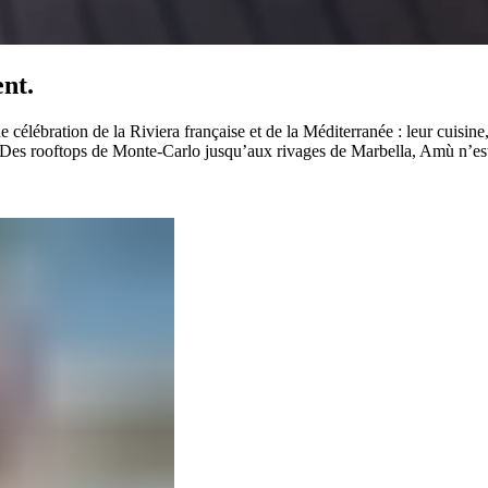
‍​‌‌‍‌​‌‍‍‌‌‍ ‍‌‍‌ ​‍‌‍‌ ​​‌‍‌‌‌ ​‍‌ ​ ‌ ​​‌‍‌‌‌‍​ ‌ ‌​‌‍‍‌‌ ‌‍‌‍‌‌​ ‌‌ ​​‌ ‌‌‌‍​‍‌‍ ​‌‍‍‌‌ ​ ‌‍‍​‌‍‌‌‌‍‌​​‍​‍‌ ‌
lébration de la Riviera française et de la Méditerranée : leur cuisine, 
. Des rooftops de Monte-Carlo jusqu’aux rivages de Marbella, Amù n’est 