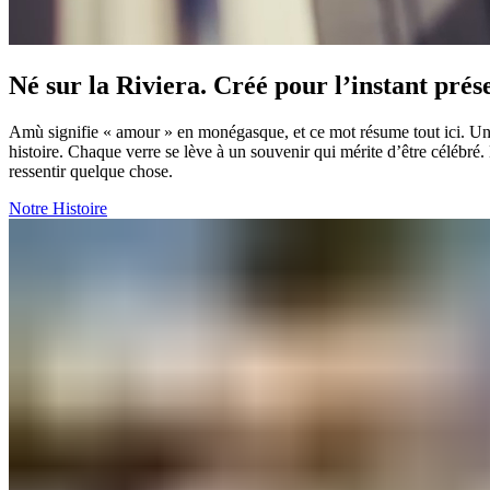
Né sur la Riviera. Créé pour l’instant présent.​​​​‌ ‍ ​‍​‍‌‍ ‌ ​‍‌‍‍‌‌‍‌ ‌‍‍‌‌‍ ‍​‍​‍​ ‍‍​‍​‍‌ ​ ‌‍​‌‌‍ ‍‌‍‍‌‌ ‌​‌ ‍‌​‍ ‍‌‍‍‌‌‍ ​‍​‍​‍ ​​‍​‍‌‍‍​‌ ​‍‌‍‌‌‌‍‌‍​‍​‍​ ‍‍​‍​‍‌‍‍​‌ ‌​‌ ‌​‌ ​​‌ ​ ​ ‍‍​‍ ​‍ ‌‍ ​​‍ ‌‌‍​‌‌‍ ‍‌‍‌​​‍ ‌‌ ​‍​‍ ‌‌‍‍​‌‍ ‌ ‌​‌‍‌‌‌‍ ​‌ ​ ​‍ ‌‌ ​ ‌ ‌​‌ ‌‌‌‍‌​‌‍‍‌‌‍ ​‍ ‍‌ ‌‍‌‍‌‌‌ ​‍‌‍​ ‌‍‌‌‌‍ ​​‍ ‍‌‍​‌‌ ​​‌ ​​​‍ ‌‍‍‌‌‍ ‍‌ ‌​‌‍‌‌‌‍ ‍‌ ‌​​‍ ‌‍‌‌‌‍‌​‌‍‍‌‌ ‌​​‍ ‌‍ ‌‌‍ ‌‍‌​‌‍‌‌​ ‌‌ ​​‌ ​‍‌‍‌‌‌ ​ ‌‍‌‌‌‍ ‍‌ ‌​‌‍​‌‌ ‌​‌‍‍‌‌‍ ‌‍ ‍​ ‍ ‌‍‍‌‌‍‌​​ ‌​ ‍‌‌‍​‍​ ‌ ​ ​​​ ‍​‌‍‌‍​ ‍‌​ ​​​‍ ‌‌‍‌‌‌‍‌‌‌‍​‌​ ‌‍​‍ ‌​ ‌​​ ‌‌​ ‍‌‌‍​‌​‍ ‌​ ‍‌​ ​ ​ ‌​‌‍​ ​‍ ‌‌‍‌‌‌‍‌‍‌‍​‌‌‍​‌​ ​​​ ‌‌​ ‍‌​ ​ ​ ‌​​ ​​​ ​ ‌‍‌‍​ ‍ ‌ ‌​‌ ‍‌‌ ​​‌‍‌‌​ ‌‌‍‍​‌‍ ‌ ‌​‌‍‌‌‌‍ ​‌‌​ ‌‍‍‌‌ ‌​‌‍‌‌‌​‍​‌‍ ‌‍ ‌‌‍‌‌‌‌​​‌‍​‌‌‍‌ ‌‍‌‌​ ‍ ‌ ​​‌‍​‌‌ ‌​‌‍‍​​ ‌‌ ​​‌‍​‌‌‍‌ ‌‍‌‌‌​​‍‌ ‌‌‌‍‍‌‌‍ ​‌‍‌​‌‍‌‌‌ ​‍​‍‌‌​ ‌‌‌​​‍‌‌ ‌‍‍ ‌‍‌‌‌ ‍‌​‍‌‌​ ​ ‌​‌​​‍‌‌​ ​ ‌​‌​​‍‌‌​ ​‍​ ​‍‌‍​‍​ ​ ​ ‌‍‌‍​‌‌‍‌​​ ​‍​ ‌‌​ ​ ​ ​‌‌‍‌‍​ ‌​‌‍​ ​‍‌‌​ ​‍​ ​‍​‍‌‌​ ‌‌‌​‌​​‍ ‍‌‍‍​‌‍‌‌‌‍​‌‌‍‌​‌‍‍‌‌‍ ‍‌‍‌ ​ ‌‍​‍‌‍​‌‌ ​ ‌‍‌‌‌‌‌‌‌ ​‍‌‍ ​​ ‌‌‍‍​‌ ‌​‌ ‌​‌ ​​‌ ​ ​‍‌‌​ ​ ‌​​‌​‍‌‌​ ​‍‌​‌‍​‍‌‌​ ​‍‌​‌‍‌‍ ​​‍ ‌‌‍​‌‌‍ ‍‌‍‌​​‍ ‌‌ ​‍​‍ ‌‌‍‍​‌‍ ‌ ‌​‌‍‌‌‌‍ ​‌ ​ ​‍ ‌‌ ​ ‌ ‌​‌ ‌‌‌‍‌​‌‍‍‌‌‍ ​‍ ‍‌ ‌‍‌‍‌‌‌ ​‍‌‍​ ‌‍‌‌‌‍ ​​‍ ‍‌‍​‌‌ ​​‌ ​​​‍‌‍‌‍‍‌‌‍‌​​ ‌​ ‍‌‌‍​‍​ ‌ ​ ​​​ ‍​‌‍‌‍​ ‍‌​ ​​​‍ ‌‌‍‌‌‌‍‌‌‌‍​‌​ ‌‍​‍ ‌​ ‌​​ ‌‌​ ‍‌‌‍​‌​‍ ‌​ ‍‌​ ​ ​ ‌​‌‍​ ​‍ ‌‌‍‌‌‌‍‌‍‌‍​‌‌‍​‌​ ​​​ ‌‌​ ‍‌​ ​ ​ ‌​​ ​​​ ​ ‌‍‌‍​‍‌‍‌ ‌​‌ ‍‌‌ ​​‌‍‌‌​ ‌‌‍‍​‌‍ ‌ ‌​‌‍‌‌‌‍ ​‌‌​ ‌‍‍‌‌ ‌​‌‍‌‌‌​‍​‌‍ ‌‍ ‌‌‍‌‌‌‌​​‌‍​‌‌‍‌ ‌‍‌‌​‍‌‍‌ ​​‌‍​‌‌ ‌​‌‍‍​​ ‌‌ ​​‌‍​‌‌‍‌ ‌‍‌‌‌​​‍‌ ‌‌‌‍‍‌‌‍ ​‌‍‌​‌‍‌‌‌ ​‍​‍‌‌​ ‌‌‌​​‍‌‌ ‌‍‍ ‌‍‌‌‌ ‍‌​‍‌‌​ ​ ‌​‌​​‍‌‌​ ​ ‌​‌​​‍‌‌​ ​‍​ ​‍‌‍​‍​ ​ ​ ‌‍‌‍​‌‌‍‌​​ ​‍​ ‌‌​ ​ ​ ​‌‌‍‌‍​ ‌​‌‍​ ​‍‌‌​ ​‍​ ​‍​‍‌‌​ ‌‌‌​‌​​‍ ‍‌‍‍​‌‍‌‌‌
Amù signifie « amour » en monégasque, et ce mot résume tout ici. Une cé
histoire. Chaque verre se lève à un souvenir qui mérite d’être célébré
ressentir quelque chose.​​​​‌ ‍ ​‍​‍‌‍ ‌ ​‍‌‍‍‌‌‍‌ ‌‍‍‌‌‍ ‍​‍​‍​ ‍‍​‍​‍‌ ​ ‌‍​‌‌‍ ‍‌‍‍‌‌ ‌​‌ ‍‌​‍ ‍‌‍‍‌‌‍ ​‍​‍​‍ ​​‍​‍‌‍‍​‌ ​‍‌‍‌‌‌‍‌‍​‍​‍​ ‍‍​‍​‍‌‍‍​‌ ‌​‌ ‌​‌ ​​‌ ​ ​ ‍‍​‍ ​‍ ‌‍ ​​‍ ‌‌‍​‌‌‍ ‍‌‍‌​​‍ ‌‌ ​‍​‍ ‌‌‍‍​‌‍ ‌ ‌​‌‍‌‌‌‍ ​‌ ​ ​‍ ‌‌ ​ ‌ ‌​‌ ‌‌‌‍‌​‌‍‍‌‌‍ ​‍ ‍‌ ‌‍‌‍‌‌‌ ​‍‌‍​ ‌‍‌‌‌‍ ​​‍ ‍‌‍​‌‌ ​​‌ ​​​‍ ‌‍‍‌‌‍ ‍‌ ‌​‌‍‌‌‌‍ ‍‌ ‌​​‍ ‌‍‌‌‌‍‌​‌‍‍‌‌ ‌​​‍ ‌‍ ‌‌‍ ‌‍‌​‌‍‌‌​ ‌‌ ​​‌ ​‍‌‍‌‌‌ ​ ‌‍‌‌‌‍ ‍‌ ‌​‌‍​‌‌ ‌​‌‍‍‌‌‍ ‌‍ ‍​ ‍ ‌‍‍‌‌‍‌​​ ‌​ ‍‌‌‍​‍​ ‌ ​ ​​​ ‍​‌‍‌‍​ ‍‌​ ​​​‍ ‌‌‍‌‌‌‍‌‌‌‍​‌​ ‌‍​‍ ‌​ ‌​​ ‌‌​ ‍‌‌‍​‌​‍ ‌​ ‍‌​ ​ ​ ‌​‌‍​ ​‍ ‌‌‍‌‌‌‍‌‍‌‍​‌‌‍​‌​ ​​​ ‌‌​ ‍‌​ ​ ​ ‌​​ ​​​ ​ ‌‍‌‍​ ‍ ‌ ‌​‌ ‍‌‌ ​​‌‍‌‌​ ‌‌‍‍​‌‍ ‌ ‌​‌‍‌‌‌‍ ​‌‌​ ‌‍‍‌‌ ‌​‌‍‌‌‌​‍​‌‍ ‌‍ ‌‌‍‌‌‌‌​​‌‍​‌‌‍‌ ‌‍‌‌​ ‍ ‌ ​​‌‍​‌‌ ‌​‌‍‍​​ ‌‌ ​​‌‍​‌‌‍‌ ‌‍‌‌‌​​‍‌ ‌‌‌‍‍‌‌‍ ​‌‍‌​‌‍‌‌‌ ​‍​‍‌‌​ ‌‌‌​​‍‌‌ ‌‍‍ ‌‍‌‌‌ ‍‌​‍‌‌​ ​ ‌​‌​​‍‌‌​ ​ ‌​‌​​‍‌‌​ ​‍​ ​‍‌‍​‍​ ​ ​ ‌‍‌‍​‌‌‍‌​​ ​‍​ ‌‌​ ​ ​ ​‌‌‍‌‍​ ‌​‌‍​ ​‍‌‌​ ​‍​ ​‍​‍‌‌​ ‌‌‌​‌​​‍ ‍‌‍​‍‌‍ ‌‍‌​‌ ‍‌​ ‌‍​‍‌‍​‌‌ ​ ‌‍‌‌‌‌‌‌‌ ​‍‌‍ ​​ ‌‌‍‍​‌ ‌​‌ ‌​‌ ​​‌ ​ ​‍‌‌​ ​ ‌​​‌​‍‌‌​ ​‍‌​‌‍​‍‌‌​ ​‍‌​‌‍‌‍ ​​‍ ‌‌‍​‌‌‍ ‍‌‍‌​​‍ ‌‌ ​‍​‍ ‌‌‍‍​‌‍ ‌ ‌​‌‍‌‌‌‍ ​‌ ​ ​‍ ‌‌ ​ ‌ ‌​‌ ‌‌‌‍‌​‌‍‍‌‌‍ ​‍ ‍‌ ‌‍‌‍‌‌‌ ​‍‌‍​ ‌‍‌‌‌‍ ​​‍ ‍‌‍​‌‌ ​​‌ ​​​‍‌‍‌‍‍‌‌‍‌​​ ‌​ ‍‌‌‍​‍​ ‌ ​ ​​​ ‍​‌‍‌‍​ ‍‌​ ​​​‍ ‌‌‍‌‌‌‍‌‌‌‍​‌​ ‌‍​‍ ‌​ ‌​​ ‌‌​ ‍‌‌‍​‌​‍ ‌​ ‍‌​ ​ ​ ‌​‌‍​ ​‍ ‌‌‍‌‌‌‍‌‍‌‍​‌‌‍​‌​ ​​​ ‌‌​ ‍‌​ ​ ​ ‌​​ ​​​ ​ ‌‍‌‍​‍‌‍‌ ‌​‌ ‍‌‌ ​​‌‍‌‌​ ‌‌‍‍​‌‍ ‌ ‌​‌‍‌‌‌‍ ​‌‌​ ‌‍‍‌‌ ‌​‌‍‌‌‌​‍​‌‍ ‌‍ ‌‌‍‌‌‌‌​​‌‍​‌‌‍‌ ‌‍‌‌​‍‌‍‌ ​​‌‍​‌‌ ‌​‌‍‍​​ ‌‌ ​​‌‍​‌‌‍‌ ‌‍‌‌‌​​‍‌ ‌‌‌‍‍‌‌‍ ​‌‍‌​‌‍‌‌‌ ​‍​‍‌‌​ ‌‌‌​​‍‌‌ ‌‍‍ ‌‍‌‌‌ ‍‌​‍‌‌​ ​ ‌​‌​​‍‌‌​ ​ ‌​‌​​‍‌‌​ ​‍​ ​‍‌‍​‍​ ​ ​ ‌‍‌‍​‌‌‍‌​​ ​‍​ ‌‌​ ​ ​ ​‌‌‍‌‍​ ‌​‌‍​ ​‍‌‌​ ​‍​ ​‍​‍‌‌​ ‌‌‌​‌​​‍ ‍‌‍​‍‌‍ ‌‍‌​‌ ‍‌​‍‌‍‌ ​​‌‍‌‌‌ ​‍‌ ​ ‌ ​​‌‍‌‌‌‍​ ‌ ‌​‌‍‍‌‌ ‌‍‌‍‌‌​ ‌‌ ​​‌ ‌‌‌‍​‍‌‍ ​‌‍‍‌‌ ​ ‌‍‍​‌‍‌‌‌‍‌​​‍​‍‌ ‌
Notre Histoire​​​​‌ ‍ ​‍​‍‌‍ ‌ ​‍‌‍‍‌‌‍‌ ‌‍‍‌‌‍ ‍​‍​‍​ ‍‍​‍​‍‌ ​ ‌‍​‌‌‍ ‍‌‍‍‌‌ ‌​‌ ‍‌​‍ ‍‌‍‍‌‌‍ ​‍​‍​‍ ​​‍​‍‌‍‍​‌ ​‍‌‍‌‌‌‍‌‍​‍​‍​ ‍‍​‍​‍‌‍‍​‌ ‌​‌ ‌​‌ ​​‌ ​ ​ ‍‍​‍ ​‍ ‌‍ ​​‍ ‌‌‍​‌‌‍ ‍‌‍‌​​‍ ‌‌ ​‍​‍ ‌‌‍‍​‌‍ ‌ ‌​‌‍‌‌‌‍ ​‌ ​ ​‍ ‌‌ ​ ‌ ‌​‌ ‌‌‌‍‌​‌‍‍‌‌‍ ​‍ ‍‌ ‌‍‌‍‌‌‌ ​‍‌‍​ ‌‍‌‌‌‍ ​​‍ ‍‌‍​‌‌ ​​‌ ​​​‍ ‌‍‍‌‌‍ ‍‌ ‌​‌‍‌‌‌‍ ‍‌ ‌​​‍ ‌‍‌‌‌‍‌​‌‍‍‌‌ ‌​​‍ ‌‍ ‌‌‍ ‌‍‌​‌‍‌‌​ ‌‌ ​​‌ ​‍‌‍‌‌‌ ​ ‌‍‌‌‌‍ ‍‌ ‌​‌‍​‌‌ ‌​‌‍‍‌‌‍ ‌‍ ‍​ ‍ ‌‍‍‌‌‍‌​​ ‌​ ‍‌‌‍​‍​ ‌ ​ ​​​ ‍​‌‍‌‍​ ‍‌​ ​​​‍ ‌‌‍‌‌‌‍‌‌‌‍​‌​ ‌‍​‍ ‌​ ‌​​ ‌‌​ ‍‌‌‍​‌​‍ ‌​ ‍‌​ ​ ​ ‌​‌‍​ ​‍ ‌‌‍‌‌‌‍‌‍‌‍​‌‌‍​‌​ ​​​ ‌‌​ ‍‌​ ​ ​ ‌​​ ​​​ ​ ‌‍‌‍​ ‍ ‌ ‌​‌ ‍‌‌ ​​‌‍‌‌​ ‌‌‍‍​‌‍ ‌ ‌​‌‍‌‌‌‍ ​‌‌​ ‌‍‍‌‌ ‌​‌‍‌‌‌​‍​‌‍ ‌‍ ‌‌‍‌‌‌‌​​‌‍​‌‌‍‌ ‌‍‌‌​ ‍ ‌ ​​‌‍​‌‌ ‌​‌‍‍​​ ‌‌ ​​‌‍​‌‌‍‌ ‌‍‌‌‌​​‍‌ ‌‌‌‍‍‌‌‍ ​‌‍‌​‌‍‌‌‌ ​‍​‍‌‌​ ‌‌‌​​‍‌‌ ‌‍‍ ‌‍‌‌‌ ‍‌​‍‌‌​ ​ ‌​‌​​‍‌‌​ ​ ‌​‌​​‍‌‌​ ​‍​ ​‍‌‍​‍​ ​ ​ ‌‍‌‍​‌‌‍‌​​ ​‍​ ‌‌​ ​ ​ ​‌‌‍‌‍​ ‌​‌‍​ ​‍‌‌​ ​‍​ ​‍​‍‌‌​ ‌‌‌​‌​​‍ ‍‌ ​​‌ ​‍‌‍‍‌‌‍ ‌‌‍​‌‌ ​‍‌ ‍‌‌​​ ‌ ‌​‌‍​‌​‍ ‍‌‍ ​‌‍​‌‌‍​‍‌‍‌‌‌‍ ​​ ‌‍​‍‌‍​‌‌ ​ ‌‍‌‌‌‌‌‌‌ ​‍‌‍ ​​ ‌‌‍‍​‌ ‌​‌ ‌​‌ ​​‌ ​ ​‍‌‌​ ​ ‌​​‌​‍‌‌​ ​‍‌​‌‍​‍‌‌​ ​‍‌​‌‍‌‍ ​​‍ ‌‌‍​‌‌‍ ‍‌‍‌​​‍ ‌‌ ​‍​‍ ‌‌‍‍​‌‍ ‌ ‌​‌‍‌‌‌‍ ​‌ ​ ​‍ ‌‌ ​ ‌ ‌​‌ ‌‌‌‍‌​‌‍‍‌‌‍ ​‍ ‍‌ ‌‍‌‍‌‌‌ ​‍‌‍​ ‌‍‌‌‌‍ ​​‍ ‍‌‍​‌‌ ​​‌ ​​​‍‌‍‌‍‍‌‌‍‌​​ ‌​ ‍‌‌‍​‍​ ‌ ​ ​​​ ‍​‌‍‌‍​ ‍‌​ ​​​‍ ‌‌‍‌‌‌‍‌‌‌‍​‌​ ‌‍​‍ ‌​ ‌​​ ‌‌​ ‍‌‌‍​‌​‍ ‌​ ‍‌​ ​ ​ ‌​‌‍​ ​‍ ‌‌‍‌‌‌‍‌‍‌‍​‌‌‍​‌​ ​​​ ‌‌​ ‍‌​ ​ ​ ‌​​ ​​​ ​ ‌‍‌‍​‍‌‍‌ ‌​‌ ‍‌‌ ​​‌‍‌‌​ ‌‌‍‍​‌‍ ‌ ‌​‌‍‌‌‌‍ ​‌‌​ ‌‍‍‌‌ ‌​‌‍‌‌‌​‍​‌‍ ‌‍ ‌‌‍‌‌‌‌​​‌‍​‌‌‍‌ ‌‍‌‌​‍‌‍‌ ​​‌‍​‌‌ ‌​‌‍‍​​ ‌‌ ​​‌‍​‌‌‍‌ ‌‍‌‌‌​​‍‌ ‌‌‌‍‍‌‌‍ ​‌‍‌​‌‍‌‌‌ ​‍​‍‌‌​ ‌‌‌​​‍‌‌ ‌‍‍ ‌‍‌‌‌ ‍‌​‍‌‌​ ​ ‌​‌​​‍‌‌​ ​ ‌​‌​​‍‌‌​ ​‍​ ​‍‌‍​‍​ ​ ​ ‌‍‌‍​‌‌‍‌​​ ​‍​ ‌‌​ ​ ​ ​‌‌‍‌‍​ ‌​‌‍​ ​‍‌‌​ ​‍​ ​‍​‍‌‌​ ‌‌‌​‌​​‍ ‍‌ ​​‌ ​‍‌‍‍‌‌‍ ‌‌‍​‌‌ ​‍‌ ‍‌‌​​ ‌ ‌​‌‍​‌​‍ ‍‌‍ ​‌‍​‌‌‍​‍‌‍‌‌‌‍ ​​‍‌‍‌ ​​‌‍‌‌‌ ​‍‌ ​ ‌ ​​‌‍‌‌‌‍​ ‌ ‌​‌‍‍‌‌ ‌‍‌‍‌‌​ ‌‌ ​​‌ ‌‌‌‍​‍‌‍ ​‌‍‍‌‌ ​ ‌‍‍​‌‍‌‌‌‍‌​​‍​‍‌ ‌