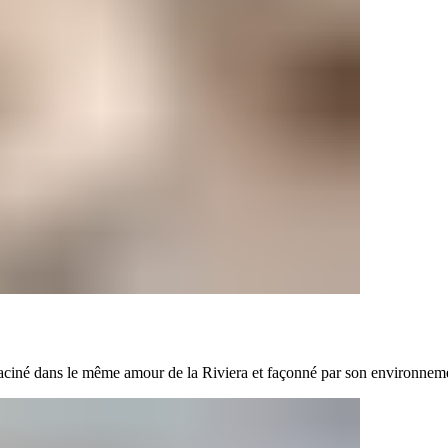
‍‍ ‌‍‌‌‌ ‍‌​‍‌‌​ ​ ‌​‌​​‍‌‌​ ​ ‌​‌​​‍‌‌​ ​‍​ ​‍​ ‌ ​ ​​‌‍‌‍‌‍​‌​ ​‌​ ​ ​ ‌‍‌‍​‌​ ‌‌​ ​‍‌‍‌‌​ ​​​‍‌‌​ ​‍​ ​‍​‍‌‌​ ‌‌‌​‌​​‍ ‍‌‍​‍‌‍ ‌‍‌​‌ ‍‌​ ‌‍​‍‌‍​‌‌ ​ ‌‍‌‌‌‌‌‌‌ ​‍‌‍ ​​ ‌‌‍‍​‌ ‌​‌ ‌​‌ ​​‌ ​ ​‍‌‌​ ​ ‌​​‌​‍‌‌​ ​‍‌​‌‍​‍‌‌​ ​‍‌​‌‍‌‍ ​​‍ ‌‌‍​‌‌‍ ‍‌‍‌​​‍ ‌‌ ​‍​‍ ‌‌‍‍​‌‍ ‌ ‌​‌‍‌‌‌‍ ​‌ ​ ​‍ ‌‌ ​ ‌ ‌​‌ ‌‌‌‍‌​‌‍‍‌‌‍ ​‍ ‍‌ ‌‍‌‍‌‌‌ ​‍‌‍​ ‌‍‌‌‌‍ ​​‍ ‍‌‍​‌‌ ​​‌ ​​​‍‌‍‌‍‍‌‌‍‌​​ ‌​ ‍‌‌‍​‍​ ‌ ​ ​​​ ‍​‌‍‌‍​ ‍‌​ ​​​‍ ‌‌‍‌‌‌‍‌‌‌‍​‌​ ‌‍​‍ ‌​ ‌​​ ‌‌​ ‍‌‌‍​‌​‍ ‌​ ‍‌​ ​ ​ ‌​‌‍​ ​‍ ‌‌‍‌‌‌‍‌‍‌‍​‌‌‍​‌​ ​​​ ‌‌​ ‍‌​ ​ ​ ‌​​ ​​​ ​ ‌‍‌‍​‍‌‍‌ ‌​‌ ‍‌‌ ​​‌‍‌‌​ ‌‌‍‍​‌‍ ‌ ‌​‌‍‌‌‌‍ ​‌‌​ ‌‍‍‌‌ ‌​‌‍‌‌‌​‍​‌‍ ‌‍ ‌‌‍‌‌‌‌​​‌‍​‌‌‍‌ ‌‍‌‌​‍‌‍‌ ​​‌‍​‌‌ ‌​‌‍‍​​ ‌‌ ​​‌‍​‌‌‍‌ ‌‍‌‌‌​​‍‌ ‌‌‌‍‍‌‌‍ ​‌‍‌​‌‍‌‌‌ ​‍​‍‌‌​ ‌‌‌​​‍‌‌ ‌‍‍ ‌‍‌‌‌ ‍‌​‍‌‌​ ​ ‌​‌​​‍‌‌​ ​ ‌​‌​​‍‌‌​ ​‍​ ​‍​ ‌ ​ ​​‌‍‌‍‌‍​‌​ ​‌​ ​ ​ ‌‍‌‍​‌​ ‌‌​ ​‍‌‍‌‌​ ​​​‍‌‌​ ​‍​ ​‍​‍‌‌​ ‌‌‌​‌​​‍ ‍‌‍​‍‌‍ ‌‍‌​‌ ‍‌​‍‌‍‌ ​​‌‍‌‌‌ ​‍‌ ​ ‌ ​​‌‍‌‌‌‍​ ‌ ‌​‌‍‍‌‌ ‌‍‌‍‌‌​ ‌‌