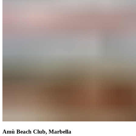
Amù Beach Club, Marbella​​​​‌ ‍ ​‍​‍‌‍ ‌ ​‍‌‍‍‌‌‍‌ ‌‍‍‌‌‍ ‍​‍​‍​ ‍‍​‍​‍‌ ​ ‌‍​‌‌‍ ‍‌‍‍‌‌ ‌​‌ ‍‌​‍ ‍‌‍‍‌‌‍ ​‍​‍​‍ ​​‍​‍‌‍‍​‌ ​‍‌‍‌‌‌‍‌‍​‍​‍​ ‍‍​‍​‍‌‍‍​‌ ‌​‌ ‌​‌ ​​‌ ​ ​ ‍‍​‍ ​‍ ‌‍ ​​‍ ‌‌‍​‌‌‍ ‍‌‍‌​​‍ ‌‌ ​‍​‍ ‌‌‍‍​‌‍ ‌ ‌​‌‍‌‌‌‍ ​‌ ​ ​‍ ‌‌ ​ ‌ ‌​‌ ‌‌‌‍‌​‌‍‍‌‌‍ ​‍ ‍‌ ‌‍‌‍‌‌‌ ​‍‌‍​ ‌‍‌‌‌‍ ​​‍ ‍‌‍​‌‌ ​​‌ ​​​‍ ‌‍‍‌‌‍ ‍‌ ‌​‌‍‌‌‌‍ ‍‌ ‌​​‍ ‌‍‌‌‌‍‌​‌‍‍‌‌ ‌​​‍ ‌‍ ‌‌‍ ‌‍‌​‌‍‌‌​ ‌‌ ​​‌ ​‍‌‍‌‌‌ ​ ‌‍‌‌‌‍ ‍‌ ‌​‌‍​‌‌ ‌​‌‍‍‌‌‍ ‌‍ ‍​ ‍ ‌‍‍‌‌‍‌​​ ‌​ ‍‌‌‍​‍​ ‌ ​ ​​​ ‍​‌‍‌‍​ ‍‌​ ​​​‍ ‌‌‍‌‌‌‍‌‌‌‍​‌​ ‌‍​‍ ‌​ ‌​​ ‌‌​ ‍‌‌‍​‌​‍ ‌​ ‍‌​ ​ ​ ‌​‌‍​ ​‍ ‌‌‍‌‌‌‍‌‍‌‍​‌‌‍​‌​ ​​​ ‌‌​ ‍‌​ ​ ​ ‌​​ ​​​ ​ ‌‍‌‍​ ‍ ‌ ‌​‌ ‍‌‌ ​​‌‍‌‌​ ‌‌‍‍​‌‍ ‌ ‌​‌‍‌‌‌‍ ​‌‌​ ‌‍‍‌‌ ‌​‌‍‌‌‌​‍​‌‍ ‌‍ ‌‌‍‌‌‌‌​​‌‍​‌‌‍‌ ‌‍‌‌​ ‍ ‌ ​​‌‍​‌‌ ‌​‌‍‍​​ ‌‌ ​​‌‍​‌‌‍‌ ‌‍‌‌‌​​‍‌ ‌‌‌‍‍‌‌‍ ​‌‍‌​‌‍‌‌‌ ​‍​‍‌‌​ ‌‌‌​​‍‌‌ ‌‍‍ ‌‍‌‌‌ ‍‌​‍‌‌​ ​ ‌​‌​​‍‌‌​ ​ ‌​‌​​‍‌‌​ ​‍​ ​‍​ ‌ ​ ​​‌‍‌‍‌‍​‌​ ​‌​ ​ ​ ‌‍‌‍​‌​ ‌‌​ ​‍‌‍‌‌​ ​​​‍‌‌​ ​‍​ ​‍​‍‌‌​ ‌‌‌​‌​​‍ ‍‌‍​ ‌‍ ‌‍ ‍‌ ‌​‌‍‌‌‌‍ ‍‌ ‌​​‍‌‌​ ‌‌‌​​‍‌‌ ‌‍‍ ‌‍‌‌‌ ‍‌​‍‌‌​ ​ ‌​‌​​‍‌‌​ ​ ‌​‌​​‍‌‌​ ​‍​ ​‍​ ​‍​ ​​‌‍‌​‌‍​‍​ ‌‍​ ‌​​ ‌​‌‍​‍​ ‍‌​ ‌ ​ ​‍​ ​‍​‍‌‌​ ​‍​ ​‍​‍‌‌​ ‌‌‌​‌​​‍ ‍‌ ‌​‌‍‍‌‌ ‌​‌‍ ​‌‍‌‌​ ‌‍​‍‌‍​‌‌ ​ ‌‍‌‌‌‌‌‌‌ ​‍‌‍ ​​ ‌‌‍‍​‌ ‌​‌ ‌​‌ ​​‌ ​ ​‍‌‌​ ​ ‌​​‌​‍‌‌​ ​‍‌​‌‍​‍‌‌​ ​‍‌​‌‍‌‍ ​​‍ ‌‌‍​‌‌‍ ‍‌‍‌​​‍ ‌‌ ​‍​‍ ‌‌‍‍​‌‍ ‌ ‌​‌‍‌‌‌‍ ​‌ ​ ​‍ ‌‌ ​ ‌ ‌​‌ ‌‌‌‍‌​‌‍‍‌‌‍ ​‍ ‍‌ ‌‍‌‍‌‌‌ ​‍‌‍​ ‌‍‌‌‌‍ ​​‍ ‍‌‍​‌‌ ​​‌ ​​​‍‌‍‌‍‍‌‌‍‌​​ ‌​ ‍‌‌‍​‍​ ‌ ​ ​​​ ‍​‌‍‌‍​ ‍‌​ ​​​‍ ‌‌‍‌‌‌‍‌‌‌‍​‌​ ‌‍​‍ ‌​ ‌​​ ‌‌​ ‍‌‌‍​‌​‍ ‌​ ‍‌​ ​ ​ ‌​‌‍​ ​‍ ‌‌‍‌‌‌‍‌‍‌‍​‌‌‍​‌​ ​​​ ‌‌​ ‍‌​ ​ ​ ‌​​ ​​​ ​ ‌‍‌‍​‍‌‍‌ ‌​‌ ‍‌‌ ​​‌‍‌‌​ ‌‌‍‍​‌‍ ‌ ‌​‌‍‌‌‌‍ ​‌‌​ ‌‍‍‌‌ ‌​‌‍‌‌‌​‍​‌‍ ‌‍ ‌‌‍‌‌‌‌​​‌‍​‌‌‍‌ ‌‍‌‌​‍‌‍‌ ​​‌‍​‌‌ ‌​‌‍‍​​ ‌‌ ​​‌‍​‌‌‍‌ ‌‍‌‌‌​​‍‌ ‌‌‌‍‍‌‌‍ ​‌‍‌​‌‍‌‌‌ ​‍​‍‌‌​ ‌‌‌​​‍‌‌ ‌‍‍ ‌‍‌‌‌ ‍‌​‍‌‌​ ​ ‌​‌​​‍‌‌​ ​ ‌​‌​​‍‌‌​ ​‍​ ​‍​ ‌ ​ ​​‌‍‌‍‌‍​‌​ ​‌​ ​ ​ ‌‍‌‍​‌​ ‌‌​ ​‍‌‍‌‌​ ​​​‍‌‌​ ​‍​ ​‍​‍‌‌​ ‌‌‌​‌​​‍ ‍‌‍​ ‌‍ ‌‍ ‍‌ ‌​‌‍‌‌‌‍ ‍‌ ‌​​‍‌‌​ ‌‌‌​​‍‌‌ ‌‍‍ ‌‍‌‌‌ ‍‌​‍‌‌​ ​ ‌​‌​​‍‌‌​ ​ ‌​‌​​‍‌‌​ ​‍​ ​‍​ ​‍​ ​​‌‍‌​‌‍​‍​ ‌‍​ ‌​​ ‌​‌‍​‍​ ‍‌​ ‌ ​ ​‍​ ​‍​‍‌‌​ ​‍​ ​‍​‍‌‌​ ‌‌‌​‌​​‍ ‍‌ ‌​‌‍‍‌‌ ‌​‌‍ ​‌‍‌‌​‍‌‍‌ ​​‌‍‌‌‌ ​‍‌ ​ ‌ ​​‌‍‌‌‌‍​ ‌ ‌​‌‍‍‌‌ ‌‍‌‍‌‌​ ‌‌ ​​‌ ‌‌‌‍​‍‌‍ ​‌‍‍‌‌ ​ ‌‍‍​‌‍‌‌‌‍‌​​‍​‍‌ ‌