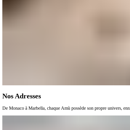
Nos Adresses​​​​‌ ‍ ​‍​‍‌‍ ‌ ​‍‌‍‍‌‌‍‌ ‌‍‍‌‌‍ ‍​‍​‍​ ‍‍​‍​‍‌ ​ ‌‍​‌‌‍ ‍‌‍‍‌‌ ‌​‌ ‍‌​‍ ‍‌‍‍‌‌‍ ​‍​‍​‍ ​​‍​‍‌‍‍​‌ ​‍‌‍‌‌‌‍‌‍​‍​‍​ ‍‍​‍​‍‌‍‍​‌ ‌​‌ ‌​‌ ​​‌ ​ ​ ‍‍​‍ ​‍ ‌‍ ​​‍ ‌‌‍​‌‌‍ ‍‌‍‌​​‍ ‌‌ ​‍​‍ ‌‌‍‍​‌‍ ‌ ‌​‌‍‌‌‌‍ ​‌ ​ ​‍ ‌‌ ​ ‌ ‌​‌ ‌‌‌‍‌​‌‍‍‌‌‍ ​‍ ‍‌ ‌‍‌‍‌‌‌ ​‍‌‍​ ‌‍‌‌‌‍ ​​‍ ‍‌‍​‌‌ ​​‌ ​​​‍ ‌‍‍‌‌‍ ‍‌ ‌​‌‍‌‌‌‍ ‍‌ ‌​​‍ ‌‍‌‌‌‍‌​‌‍‍‌‌ ‌​​‍ ‌‍ ‌‌‍ ‌‍‌​‌‍‌‌​ ‌‌ ​​‌ ​‍‌‍‌‌‌ ​ ‌‍‌‌‌‍ ‍‌ ‌​‌‍​‌‌ ‌​‌‍‍‌‌‍ ‌‍ ‍​ ‍ ‌‍‍‌‌‍‌​​ ‌​ ‍‌‌‍​‍​ ‌ ​ ​​​ ‍​‌‍‌‍​ ‍‌​ ​​​‍ ‌‌‍‌‌‌‍‌‌‌‍​‌​ ‌‍​‍ ‌​ ‌​​ ‌‌​ ‍‌‌‍​‌​‍ ‌​ ‍‌​ ​ ​ ‌​‌‍​ ​‍ ‌‌‍‌‌‌‍‌‍‌‍​‌‌‍​‌​ ​​​ ‌‌​ ‍‌​ ​ ​ ‌​​ ​​​ ​ ‌‍‌‍​ ‍ ‌ ‌​‌ ‍‌‌ ​​‌‍‌‌​ ‌‌‍‍​‌‍ ‌ ‌​‌‍‌‌‌‍ ​‌‌​ ‌‍‍‌‌ ‌​‌‍‌‌‌​‍​‌‍ ‌‍ ‌‌‍‌‌‌‌​​‌‍​‌‌‍‌ ‌‍‌‌​ ‍ ‌ ​​‌‍​‌‌ ‌​‌‍‍​​ ‌‌ ​​‌‍​‌‌‍‌ ‌‍‌‌‌​​‍‌ ‌‌‌‍‍‌‌‍ ​‌‍‌​‌‍‌‌‌ ​‍​‍‌‌​ ‌‌‌​​‍‌‌ ‌‍‍ ‌‍‌‌‌ ‍‌​‍‌‌​ ​ ‌​‌​​‍‌‌​ ​ ‌​‌​​‍‌‌​ ​‍​ ​‍​ ‌ ​ ​​‌‍‌‍‌‍​‌​ ​‌​ ​ ​ ‌‍‌‍​‌​ ‌‌​ ​‍‌‍‌‌​ ​​​‍‌‌​ ​‍​ ​‍​‍‌‌​ ‌‌‌​‌​​‍ ‍‌‍‍​‌‍‌‌‌‍​‌‌‍‌​‌‍‍‌‌‍ ‍‌‍‌ ​ ‌‍​‍‌‍​‌‌ ​ ‌‍‌‌‌‌‌‌‌ ​‍‌‍ ​​ ‌‌‍‍​‌ ‌​‌ ‌​‌ ​​‌ ​ ​‍‌‌​ ​ ‌​​‌​‍‌‌​ ​‍‌​‌‍​‍‌‌​ ​‍‌​‌‍‌‍ ​​‍ ‌‌‍​‌‌‍ ‍‌‍‌​​‍ ‌‌ ​‍​‍ ‌‌‍‍​‌‍ ‌ ‌​‌‍‌‌‌‍ ​‌ ​ ​‍ ‌‌ ​ ‌ ‌​‌ ‌‌‌‍‌​‌‍‍‌‌‍ ​‍ ‍‌ ‌‍‌‍‌‌‌ ​‍‌‍​ ‌‍‌‌‌‍ ​​‍ ‍‌‍​‌‌ ​​‌ ​​​‍‌‍‌‍‍‌‌‍‌​​ ‌​ ‍‌‌‍​‍​ ‌ ​ ​​​ ‍​‌‍‌‍​ ‍‌​ ​​​‍ ‌‌‍‌‌‌‍‌‌‌‍​‌​ ‌‍​‍ ‌​ ‌​​ ‌‌​ ‍‌‌‍​‌​‍ ‌​ ‍‌​ ​ ​ ‌​‌‍​ ​‍ ‌‌‍‌‌‌‍‌‍‌‍​‌‌‍​‌​ ​​​ ‌‌​ ‍‌​ ​ ​ ‌​​ ​​​ ​ ‌‍‌‍​‍‌‍‌ ‌​‌ ‍‌‌ ​​‌‍‌‌​ ‌‌‍‍​‌‍ ‌ ‌​‌‍‌‌‌‍ ​‌‌​ ‌‍‍‌‌ ‌​‌‍‌‌‌​‍​‌‍ ‌‍ ‌‌‍‌‌‌‌​​‌‍​‌‌‍‌ ‌‍‌‌​‍‌‍‌ ​​‌‍​‌‌ ‌​‌‍‍​​ ‌‌ ​​‌‍​‌‌‍‌ ‌‍‌‌‌​​‍‌ ‌‌‌‍‍‌‌‍ ​‌‍‌​‌‍‌‌‌ ​‍​‍‌‌​ ‌‌‌​​‍‌‌ ‌‍‍ ‌‍‌‌‌ ‍‌​‍‌‌​ ​ ‌​‌​​‍‌‌​ ​ ‌​‌​​‍‌‌​ ​‍​ ​‍​ ‌ ​ ​​‌‍‌‍‌‍​‌​ ​‌​ ​ ​ ‌‍‌‍​‌​ ‌‌​ ​‍‌‍‌‌​ ​​​‍‌‌​ ​‍​ ​‍​‍‌‌​ ‌‌‌​‌​​‍ ‍‌‍‍​‌‍‌‌‌‍​‌‌‍‌​‌‍‍‌‌‍ ‍‌‍‌ ​‍‌‍‌ ​​‌‍‌‌‌ ​‍‌ ​ ‌ ​​‌‍‌‌‌‍​ ‌ ‌​‌‍‍‌‌ ‌‍‌‍‌‌​ ‌‌ ​​‌ ‌‌‌‍​‍‌‍ ​‌‍‍‌‌ ​ ‌‍‍​‌‍‌‌‌‍‌​​‍​‍‌ ‌
De Monaco à Marbella, chaque Amù possède son propre univers, enraciné dans le même amour de la Riviera et façonné par son environnement.​​​​‌ ‍ ​‍​‍‌‍ ‌ ​‍‌‍‍‌‌‍‌ ‌‍‍‌‌‍ ‍​‍​‍​ ‍‍​‍​‍‌ ​ ‌‍​‌‌‍ ‍‌‍‍‌‌ ‌​‌ ‍‌​‍ ‍‌‍‍‌‌‍ ​‍​‍​‍ ​​‍​‍‌‍‍​‌ ​‍‌‍‌‌‌‍‌‍​‍​‍​ ‍‍​‍​‍‌‍‍​‌ ‌​‌ ‌​‌ ​​‌ ​ ​ ‍‍​‍ ​‍ ‌‍ ​​‍ ‌‌‍​‌‌‍ ‍‌‍‌​​‍ ‌‌ ​‍​‍ ‌‌‍‍​‌‍ ‌ ‌​‌‍‌‌‌‍ ​‌ ​ ​‍ ‌‌ ​ ‌ ‌​‌ ‌‌‌‍‌​‌‍‍‌‌‍ ​‍ ‍‌ ‌‍‌‍‌‌‌ ​‍‌‍​ ‌‍‌‌‌‍ ​​‍ ‍‌‍​‌‌ ​​‌ ​​​‍ ‌‍‍‌‌‍ ‍‌ ‌​‌‍‌‌‌‍ ‍‌ ‌​​‍ ‌‍‌‌‌‍‌​‌‍‍‌‌ ‌​​‍ ‌‍ ‌‌‍ ‌‍‌​‌‍‌‌​ ‌‌ ​​‌ ​‍‌‍‌‌‌ ​ ‌‍‌‌‌‍ ‍‌ ‌​‌‍​‌‌ ‌​‌‍‍‌‌‍ ‌‍ ‍​ ‍ ‌‍‍‌‌‍‌​​ ‌​ ‍‌‌‍​‍​ ‌ ​ ​​​ ‍​‌‍‌‍​ ‍‌​ ​​​‍ ‌‌‍‌‌‌‍‌‌‌‍​‌​ ‌‍​‍ ‌​ ‌​​ ‌‌​ ‍‌‌‍​‌​‍ ‌​ ‍‌​ ​ ​ ‌​‌‍​ ​‍ ‌‌‍‌‌‌‍‌‍‌‍​‌‌‍​‌​ ​​​ ‌‌​ ‍‌​ ​ ​ ‌​​ ​​​ ​ ‌‍‌‍​ ‍ ‌ ‌​‌ ‍‌‌ ​​‌‍‌‌​ ‌‌‍‍​‌‍ ‌ ‌​‌‍‌‌‌‍ ​‌‌​ ‌‍‍‌‌ ‌​‌‍‌‌‌​‍​‌‍ ‌‍ ‌‌‍‌‌‌‌​​‌‍​‌‌‍‌ ‌‍‌‌​ ‍ ‌ ​​‌‍​‌‌ ‌​‌‍‍​​ ‌‌ ​​‌‍​‌‌‍‌ ‌‍‌‌‌​​‍‌ ‌‌‌‍‍‌‌‍ ​‌‍‌​‌‍‌‌‌ ​‍​‍‌‌​ ‌‌‌​​‍‌‌ ‌