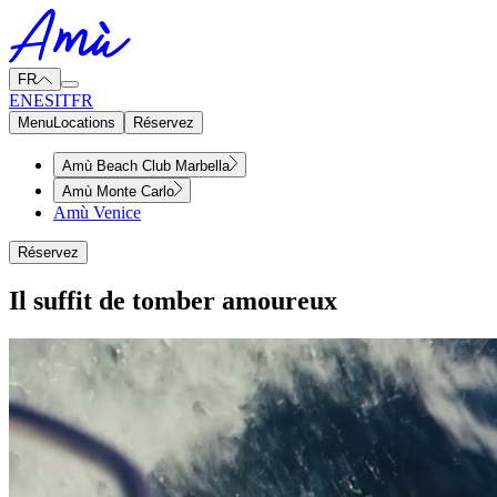
FR
EN
ES
IT
FR
Menu
Locations
Réservez
Amù Beach Club Marbella
Amù Monte Carlo
Amù Venice
Réservez
Il suffit de tomber amoureux​​​​‌ ‍ ​‍​‍‌‍ ‌ ​‍‌‍‍‌‌‍‌ ‌‍‍‌‌‍ ‍​‍​‍​ ‍‍​‍​‍‌ ​ ‌‍​‌‌‍ ‍‌‍‍‌‌ ‌​‌ ‍‌​‍ ‍‌‍‍‌‌‍ ​‍​‍​‍ ​​‍​‍‌‍‍​‌ ​‍‌‍‌‌‌‍‌‍​‍​‍​ ‍‍​‍​‍‌‍‍​‌ ‌​‌ ‌​‌ ​​‌ ​ ​ ‍‍​‍ ​‍ ‌‍ ​​‍ ‌‌‍​‌‌‍ ‍‌‍‌​​‍ ‌‌ ​‍​‍ ‌‌‍‍​‌‍ ‌ ‌​‌‍‌‌‌‍ ​‌ ​ ​‍ ‌‌ ​ ‌ ‌​‌ ‌‌‌‍‌​‌‍‍‌‌‍ ​‍ ‍‌ ‌‍‌‍‌‌‌ ​‍‌‍​ ‌‍‌‌‌‍ ​​‍ ‍‌‍​‌‌ ​​‌ ​​​‍ ‌‍‍‌‌‍ ‍‌ ‌​‌‍‌‌‌‍ ‍‌ ‌​​‍ ‌‍‌‌‌‍‌​‌‍‍‌‌ ‌​​‍ ‌‍ ‌‌‍ ‌‍‌​‌‍‌‌​ ‌‌ ​​‌ ​‍‌‍‌‌‌ ​ ‌‍‌‌‌‍ ‍‌ ‌​‌‍​‌‌ ‌​‌‍‍‌‌‍ ‌‍ ‍​ ‍ ‌‍‍‌‌‍‌​​ ‌​ ‍‌‌‍​‍​ ‌ ​ ​​​ ‍​‌‍‌‍​ ‍‌​ ​​​‍ ‌‌‍‌‌‌‍‌‌‌‍​‌​ ‌‍​‍ ‌​ ‌​​ ‌‌​ ‍‌‌‍​‌​‍ ‌​ ‍‌​ ​ ​ ‌​‌‍​ ​‍ ‌‌‍‌‌‌‍‌‍‌‍​‌‌‍​‌​ ​​​ ‌‌​ ‍‌​ ​ ​ ‌​​ ​​​ ​ ‌‍‌‍​ ‍ ‌ ‌​‌ ‍‌‌ ​​‌‍‌‌​ ‌‌‍‍​‌‍ ‌ ‌​‌‍‌‌‌‍ ​‌‌​ ‌‍‍‌‌ ‌​‌‍‌‌‌​‍​‌‍ ‌‍ ‌‌‍‌‌‌‌​​‌‍​‌‌‍‌ ‌‍‌‌​ ‍ ‌ ​​‌‍​‌‌ ‌​‌‍‍​​ ‌‌ ​​‌‍​‌‌‍‌ ‌‍‌‌‌​​‍‌ ‌‌‌‍‍‌‌‍ ​‌‍‌​‌‍‌‌‌ ​‍​‍‌‌​ ‌‌‌​​‍‌‌ ‌‍‍ ‌‍‌‌‌ ‍‌​‍‌‌​ ​ ‌​‌​​‍‌‌​ ​ ‌​‌​​‍‌‌​ ​‍​ ​‍​ ‍‌​ ​​​ ​‌‌‍​‌​ ‌​‌‍​‍​ ​‍‌‍​ ‌‍‌‍​ ‌‌​ ​‌​ ‌​​‍‌‌​ ​‍​ ​‍​‍‌‌​ ‌‌‌​‌​​‍ ‍‌‍‍​‌‍‌‌‌‍​‌‌‍‌​‌‍‍‌‌‍ ‍‌‍‌ ​ ‌‍​‍‌‍​‌‌ ​ ‌‍‌‌‌‌‌‌‌ ​‍‌‍ ​​ ‌‌‍‍​‌ ‌​‌ ‌​‌ ​​‌ ​ ​‍‌‌​ ​ ‌​​‌​‍‌‌​ ​‍‌​‌‍​‍‌‌​ ​‍‌​‌‍‌‍ ​​‍ ‌‌‍​‌‌‍ ‍‌‍‌​​‍ ‌‌ ​‍​‍ ‌‌‍‍​‌‍ ‌ ‌​‌‍‌‌‌‍ ​‌ ​ ​‍ ‌‌ ​ ‌ ‌​‌ ‌‌‌‍‌​‌‍‍‌‌‍ ​‍ ‍‌ ‌‍‌‍‌‌‌ ​‍‌‍​ ‌‍‌‌‌‍ ​​‍ ‍‌‍​‌‌ ​​‌ ​​​‍‌‍‌‍‍‌‌‍‌​​ ‌​ ‍‌‌‍​‍​ ‌ ​ ​​​ ‍​‌‍‌‍​ ‍‌​ ​​​‍ ‌‌‍‌‌‌‍‌‌‌‍​‌​ ‌‍​‍ ‌​ ‌​​ ‌‌​ ‍‌‌‍​‌​‍ ‌​ ‍‌​ ​ ​ ‌​‌‍​ ​‍ ‌‌‍‌‌‌‍‌‍‌‍​‌‌‍​‌​ ​​​ ‌‌​ ‍‌​ ​ ​ ‌​​ ​​​ ​ ‌‍‌‍​‍‌‍‌ ‌​‌ ‍‌‌ ​​‌‍‌‌​ ‌‌‍‍​‌‍ ‌ ‌​‌‍‌‌‌‍ ​‌‌​ ‌‍‍‌‌ ‌​‌‍‌‌‌​‍​‌‍ ‌‍ ‌‌‍‌‌‌‌​​‌‍​‌‌‍‌ ‌‍‌‌​‍‌‍‌ ​​‌‍​‌‌ ‌​‌‍‍​​ ‌‌ ​​‌‍​‌‌‍‌ ‌‍‌‌‌​​‍‌ ‌‌‌‍‍‌‌‍ ​‌‍‌​‌‍‌‌‌ ​‍​‍‌‌​ ‌‌‌​​‍‌‌ ‌‍‍ ‌‍‌‌‌ ‍‌​‍‌‌​ ​ ‌​‌​​‍‌‌​ ​ ‌​‌​​‍‌‌​ ​‍​ ​‍​ ‍‌​ ​​​ ​‌‌‍​‌​ ‌​‌‍​‍​ ​‍‌‍​ ‌‍‌‍​ ‌‌​ ​‌​ ‌​​‍‌‌​ ​‍​ ​‍​‍‌‌​ ‌‌‌​‌​​‍ ‍‌‍‍​‌‍‌‌‌‍​‌‌‍‌​‌‍‍‌‌‍ ‍‌‍‌ ​‍‌‍‌ ​​‌‍‌‌‌ ​‍‌ ​ ‌ ​​‌‍‌‌‌‍​ ‌ ‌​‌‍‍‌‌ ‌‍‌‍‌‌​ ‌‌ ​​‌ ‌‌‌‍​‍‌‍ ​‌‍‍‌‌ ​ ‌‍‍​‌‍‌‌‌‍‌​​‍​‍‌ ‌