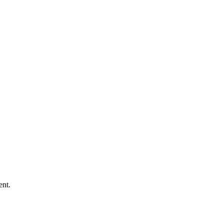
 ​​‌ ‌‌‌‍​‍‌‍ ​‌‍‍‌‌ ​ ‌‍‍​‌‍‌‌‌‍‌​​‍​‍‌ ‌