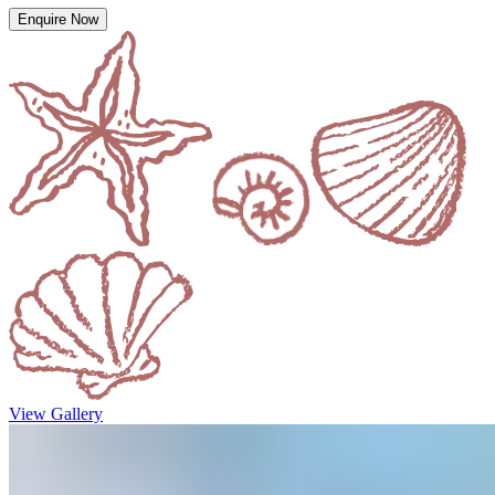
Enquire Now​​​​‌ ‍ ​‍​‍‌‍ ‌ ​‍‌‍‍‌‌‍‌ ‌‍‍‌‌‍ ‍​‍​‍​ ‍‍​‍​‍‌ ​ ‌‍​‌‌‍ ‍‌‍‍‌‌ ‌​‌ ‍‌​‍ ‍‌‍‍‌‌‍ ​‍​‍​‍ ​​‍​‍‌‍‍​‌ ​‍‌‍‌‌‌‍‌‍​‍​‍​ ‍‍​‍​‍‌‍‍​‌ ‌​‌ ‌​‌ ​​‌ ​ ​ ‍‍​‍ ​‍ ‌‍ ​​‍ ‌‌‍​‌‌‍ ‍‌‍‌​​‍ ‌‌ ​‍​‍ ‌‌‍‍​‌‍ ‌ ‌​‌‍‌‌‌‍ ​‌ ​ ​‍ ‌‌ ​ ‌ ‌​‌ ‌‌‌‍‌​‌‍‍‌‌‍ ​‍ ‍‌ ‌‍‌‍‌‌‌ ​‍‌‍​ ‌‍‌‌‌‍ ​​‍ ‍‌‍​‌‌ ​​‌ ​​​‍ ‌‍‍‌‌‍ ‍‌ ‌​‌‍‌‌‌‍ ‍‌ ‌​​‍ ‌‍‌‌‌‍‌​‌‍‍‌‌ ‌​​‍ ‌‍ ‌‌‍ ‌‍‌​‌‍‌‌​ ‌‌ ​​‌ ​‍‌‍‌‌‌ ​ ‌‍‌‌‌‍ ‍‌ ‌​‌‍​‌‌ ‌​‌‍‍‌‌‍ ‌‍ ‍​ ‍ ‌‍‍‌‌‍‌​​ ‌‌‍‌​​ ​​‌‍​ ​ ‍​​ ​​​ ​‌​ ‌ ​ ‌‌​‍ ‌​ ​‍​ ‍‌​ ‌‌​ ​ ​‍ ‌​ ‌​​ ​‍‌‍​‌​ ​‌​‍ ‌​ ‍‌​ ‌‌​ ‌‍​ ‌‌​‍ ‌​ ‌‍​ ‍​‌‍‌​​ ​‌​ ‍​‌‍​‍​ ‌‌‌‍‌‌‌‍‌‍​ ‌​​ ​ ‌‍​‍​ ‍ ‌ ‌​‌ ‍‌‌ ​​‌‍‌‌​ ‌‌‍‍​‌‍ ‌ ‌​‌‍‌‌‌‍ ​‌‌​ ‌‍‍‌‌ ‌​‌‍‌‌‌‌​​‌‍​‌‌‍‌ ‌‍‌‌​ ‍ ‌ ​​‌‍​‌‌ ‌​‌‍‍​​ ‌‌ ​​‌‍​‌‌‍‌ ‌‍‌‌‌​​‍‌ ‌‌‌‍‍‌‌‍ ​‌‍‌​‌‍‌‌‌ ​‍​‍‌‌​ ‌‌‌​​‍‌‌ ‌‍‍ ‌‍‌‌‌ ‍‌​‍‌‌​ ​ ‌​‌​​‍‌‌​ ​ ‌​‌​​‍‌‌​ ​‍​ ​‍​ ​ ‌‍​‍​ ‌‍‌‍​‌​ ​‍​ ​‌​ ​‌​ ‍‌​ ​‍​ ‍​​ ‌‌​ ‍​​‍‌‌​ ​‍​ ​‍​‍‌‌​ ‌‌‌​‌​​‍ ‍‌ ​​‌ ​‍‌‍‍‌‌‍ ‌‌‍​‌‌ ​‍‌ ‍‌‌​​ ‌ ‌​‌‍​‌​‍ ‍‌‍ ​‌‍​‌‌‍​‍‌‍‌‌‌‍ ​​ ‌‍​‍‌‍​‌‌ ​ ‌‍‌‌‌‌‌‌‌ ​‍‌‍ ​​ ‌‌‍‍​‌ ‌​‌ ‌​‌ ​​‌ ​ ​‍‌‌​ ​ ‌​​‌​‍‌‌​ ​‍‌​‌‍​‍‌‌​ ​‍‌​‌‍‌‍ ​​‍ ‌‌‍​‌‌‍ ‍‌‍‌​​‍ ‌‌ ​‍​‍ ‌‌‍‍​‌‍ ‌ ‌​‌‍‌‌‌‍ ​‌ ​ ​‍ ‌‌ ​ ‌ ‌​‌ ‌‌‌‍‌​‌‍‍‌‌‍ ​‍ ‍‌ ‌‍‌‍‌‌‌ ​‍‌‍​ ‌‍‌‌‌‍ ​​‍ ‍‌‍​‌‌ ​​‌ ​​​‍‌‍‌‍‍‌‌‍‌​​ ‌‌‍‌​​ ​​‌‍​ ​ ‍​​ ​​​ ​‌​ ‌ ​ ‌‌​‍ ‌​ ​‍​ ‍‌​ ‌‌​ ​ ​‍ ‌​ ‌​​ ​‍‌‍​‌​ ​‌​‍ ‌​ ‍‌​ ‌‌​ ‌‍​ ‌‌​‍ ‌​ ‌‍​ ‍​‌‍‌​​ ​‌​ ‍​‌‍​‍​ ‌‌‌‍‌‌‌‍‌‍​ ‌​​ ​ ‌‍​‍​‍‌‍‌ ‌​‌ ‍‌‌ ​​‌‍‌‌​ ‌‌‍‍​‌‍ ‌ ‌​‌‍‌‌‌‍ ​‌‌​ ‌‍‍‌‌ ‌​‌‍‌‌‌‌​​‌‍​‌‌‍‌ ‌‍‌‌​‍‌‍‌ ​​‌‍​‌‌ ‌​‌‍‍​​ ‌‌ ​​‌‍​‌‌‍‌ ‌‍‌‌‌​​‍‌ ‌‌‌‍‍‌‌‍ ​‌‍‌​‌‍‌‌‌ ​‍​‍‌‌​ ‌‌‌​​‍‌‌ ‌‍‍ ‌‍‌‌‌ ‍‌​‍‌‌​ ​ ‌​‌​​‍‌‌​ ​ ‌​‌​​‍‌‌​ ​‍​ ​‍​ ​ ‌‍​‍​ ‌‍‌‍​‌​ ​‍​ ​‌​ ​‌​ ‍‌​ ​‍​ ‍​​ ‌‌​ ‍​​‍‌‌​ ​‍​ ​‍​‍‌‌​ ‌‌‌​‌​​‍ ‍‌ ​​‌ ​‍‌‍‍‌‌‍ ‌‌‍​‌‌ ​‍‌ ‍‌‌​​ ‌ ‌​‌‍​‌​‍ ‍‌‍ ​‌‍​‌‌‍​‍‌‍‌‌‌‍ ​​‍‌‍‌ ​​‌‍‌‌‌ ​‍‌ ​ ‌ ​​‌‍‌‌‌‍​ ‌ ‌​‌‍‍‌‌ ‌‍‌‍‌‌​ ‌‌ ​​‌ ‌‌‌‍​‍‌‍ ​‌‍‍‌‌ ​ ‌‍‍​‌‍‌‌‌‍‌​​‍​‍‌ ‌
View Gallery​​​​‌ ‍ ​‍​‍‌‍ ‌ ​‍‌‍‍‌‌‍‌ ‌‍‍‌‌‍ ‍​‍​‍​ ‍‍​‍​‍‌ ​ ‌‍​‌‌‍ ‍‌‍‍‌‌ ‌​‌ ‍‌​‍ ‍‌‍‍‌‌‍ ​‍​‍​‍ ​​‍​‍‌‍‍​‌ ​‍‌‍‌‌‌‍‌‍​‍​‍​ ‍‍​‍​‍‌‍‍​‌ ‌​‌ ‌​‌ ​​‌ ​ ​ ‍‍​‍ ​‍ ‌‍ ​​‍ ‌‌‍​‌‌‍ ‍‌‍‌​​‍ ‌‌ ​‍​‍ ‌‌‍‍​‌‍ ‌ ‌​‌‍‌‌‌‍ ​‌ ​ ​‍ ‌‌ ​ ‌ ‌​‌ ‌‌‌‍‌​‌‍‍‌‌‍ ​‍ ‍‌ ‌‍‌‍‌‌‌ ​‍‌‍​ ‌‍‌‌‌‍ ​​‍ ‍‌‍​‌‌ ​​‌ ​​​‍ ‌‍‍‌‌‍ ‍‌ ‌​‌‍‌‌‌‍ ‍‌ ‌​​‍ ‌‍‌‌‌‍‌​‌‍‍‌‌ ‌​​‍ ‌‍ ‌‌‍ ‌‍‌​‌‍‌‌​ ‌‌ ​​‌ ​‍‌‍‌‌‌ ​ ‌‍‌‌‌‍ ‍‌ ‌​‌‍​‌‌ ‌​‌‍‍‌‌‍ ‌‍ ‍​ ‍ ‌‍‍‌‌‍‌​​ ‌‌‍‌​​ ​​‌‍​ ​ ‍​​ ​​​ ​‌​ ‌ ​ ‌‌​‍ ‌​ ​‍​ ‍‌​ ‌‌​ ​ ​‍ ‌​ ‌​​ ​‍‌‍​‌​ ​‌​‍ ‌​ ‍‌​ ‌‌​ ‌‍​ ‌‌​‍ ‌​ ‌‍​ ‍​‌‍‌​​ ​‌​ ‍​‌‍​‍​ ‌‌‌‍‌‌‌‍‌‍​ ‌​​ ​ ‌‍​‍​ ‍ ‌ ‌​‌ ‍‌‌ ​​‌‍‌‌​ ‌‌‍‍​‌‍ ‌ ‌​‌‍‌‌‌‍ ​‌‌​ ‌‍‍‌‌ ‌​‌‍‌‌‌‌​​‌‍​‌‌‍‌ ‌‍‌‌​ ‍ ‌ ​​‌‍​‌‌ ‌​‌‍‍​​ ‌‌ ​​‌‍​‌‌‍‌ ‌‍‌‌‌​​‍‌ ‌‌‌‍‍‌‌‍ ​‌‍‌​‌‍‌‌‌ ​‍​‍‌‌​ ‌‌‌​​‍‌‌ ‌‍‍ ‌‍‌‌‌ ‍‌​‍‌‌​ ​ ‌​‌​​‍‌‌​ ​ ‌​‌​​‍‌‌​ ​‍​ ​‍​ ‌​​ ‌‌​ ‌​‌‍‌‌​ ‌ ​ ​‌‌‍​‌​ ‍‌​ ‌‍​ ‌ ​ ‌‍‌‍​ ​‍‌‌​ ​‍​ ​‍​‍‌‌​ ‌‌‌​‌​​‍ ‍‌‍​ ‌ ‌​‌‍​‌​‍ ‍‌‍ ​‌‍​‌‌‍​‍‌‍‌‌‌‍ ​​ ‌‍​‍‌‍​‌‌ ​ ‌‍‌‌‌‌‌‌‌ ​‍‌‍ ​​ ‌‌‍‍​‌ ‌​‌ ‌​‌ ​​‌ ​ ​‍‌‌​ ​ ‌​​‌​‍‌‌​ ​‍‌​‌‍​‍‌‌​ ​‍‌​‌‍‌‍ ​​‍ ‌‌‍​‌‌‍ ‍‌‍‌​​‍ ‌‌ ​‍​‍ ‌‌‍‍​‌‍ ‌ ‌​‌‍‌‌‌‍ ​‌ ​ ​‍ ‌‌ ​ ‌ ‌​‌ ‌‌‌‍‌​‌‍‍‌‌‍ ​‍ ‍‌ ‌‍‌‍‌‌‌ ​‍‌‍​ ‌‍‌‌‌‍ ​​‍ ‍‌‍​‌‌ ​​‌ ​​​‍‌‍‌‍‍‌‌‍‌​​ ‌‌‍‌​​ ​​‌‍​ ​ ‍​​ ​​​ ​‌​ ‌ ​ ‌‌​‍ ‌​ ​‍​ ‍‌​ ‌‌​ ​ ​‍ ‌​ ‌​​ ​‍‌‍​‌​ ​‌​‍ ‌​ ‍‌​ ‌‌​ ‌‍​ ‌‌​‍ ‌​ ‌‍​ ‍​‌‍‌​​ ​‌​ ‍​‌‍​‍​ ‌‌‌‍‌‌‌‍‌‍​ ‌​​ ​ ‌‍​‍​‍‌‍‌ ‌​‌ ‍‌‌ ​​‌‍‌‌​ ‌‌‍‍​‌‍ ‌ ‌​‌‍‌‌‌‍ ​‌‌​ ‌‍‍‌‌ ‌​‌‍‌‌‌‌​​‌‍​‌‌‍‌ ‌‍‌‌​‍‌‍‌ ​​‌‍​‌‌ ‌​‌‍‍​​ ‌‌ ​​‌‍​‌‌‍‌ ‌‍‌‌‌​​‍‌ ‌‌‌‍‍‌‌‍ ​‌‍‌​‌‍‌‌‌ ​‍​‍‌‌​ ‌‌‌​​‍‌‌ ‌‍‍ ‌‍‌‌‌ ‍‌​‍‌‌​ ​ ‌​‌​​‍‌‌​ ​ ‌​‌​​‍‌‌​ ​‍​ ​‍​ ‌​​ ‌‌​ ‌​‌‍‌‌​ ‌ ​ ​‌‌‍​‌​ ‍‌​ ‌‍​ ‌ ​ ‌‍‌‍​ ​‍‌‌​ ​‍​ ​‍​‍‌‌​ ‌‌‌​‌​​‍ ‍‌‍​ ‌ ‌​‌‍​‌​‍ ‍‌‍ ​‌‍​‌‌‍​‍‌‍‌‌‌‍ ​​‍‌‍‌ ​​‌‍‌‌‌ ​‍‌ ​ ‌ ​​‌‍‌‌‌‍​ ‌ ‌​‌‍‍‌‌ ‌‍‌‍‌‌​ ‌‌ ​​‌ ‌‌‌‍​‍‌‍ ​‌‍‍‌‌ ​ ‌‍‍​‌‍‌‌‌‍‌​​‍​‍‌ ‌