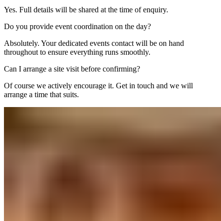
Yes. Full details will be shared at the time of enquiry.​​​​‌ ‍ ​‍​‍‌‍ ‌ ​‍‌‍‍‌‌‍‌ ‌‍‍‌‌‍ ‍​‍​‍​ ‍‍​‍​‍‌ ​ ‌‍​‌‌‍ ‍‌‍‍‌‌ ‌​‌ ‍‌​‍ ‍‌‍‍‌‌‍ ​‍​‍​‍ ​​‍​‍‌‍‍​‌ ​‍‌‍‌‌‌‍‌‍​‍​‍​ ‍‍​‍​‍‌‍‍​‌ ‌​‌ ‌​‌ ​​‌ ​ ​ ‍‍​‍ ​‍ ‌‍ ​​‍ ‌‌‍​‌‌‍ ‍‌‍‌​​‍ ‌‌ ​‍​‍ ‌‌‍‍​‌‍ ‌ ‌​‌‍‌‌‌‍ ​‌ ​ ​‍ ‌‌ ​ ‌ ‌​‌ ‌‌‌‍‌​‌‍‍‌‌‍ ​‍ ‍‌ ‌‍‌‍‌‌‌ ​‍‌‍​ ‌‍‌‌‌‍ ​​‍ ‍‌‍​‌‌ ​​‌ ​​​‍ ‌‍‍‌‌‍ ‍‌ ‌​‌‍‌‌‌‍ ‍‌ ‌​​‍ ‌‍‌‌‌‍‌​‌‍‍‌‌ ‌​​‍ ‌‍ ‌‌‍ ‌‍‌​‌‍‌‌​ ‌‌ ​​‌ ​‍‌‍‌‌‌ ​ ‌‍‌‌‌‍ ‍‌ ‌​‌‍​‌‌ ‌​‌‍‍‌‌‍ ‌‍ ‍​ ‍ ‌‍‍‌‌‍‌​​ ‌​ ‌‌​ ​ ​ ‍‌‌‍​ ​ ‌ ​ ​ ​ ‌ ​ ​‌​‍ ‌‌‍‌​‌‍​ ​ ​‍‌‍​ ​‍ ‌​ ‌​​ ‍​‌‍​‍​ ​‍​‍ ‌‌‍​‌​ ‍‌‌‍‌​​ ​‌​‍ ‌‌‍​ ​ ​‌‌‍​‍‌‍‌‌​ ‌ ​ ​ ​ ‍​​ ‌​​ ​‍​ ‌ ​ ‍​​ ​​​ ‍ ‌ ‌​‌ ‍‌‌ ​​‌‍‌‌​ ‌‌‍‍​‌‍ ‌ ‌​‌‍‌‌‌‍ ​‌​‌‍‌‍​‌‌ ​‌​ ‍ ‌ ​​‌‍​‌‌ ‌​‌‍‍​​ ‌‌‍​‌‌‍ ‍‌ ​ ‌ ‌ ‌‍‌‌‌ ​‍​‍‌‌​ ‌‌‌​​‍‌‌ ‌‍‍ ‌‍‌‌‌ ‍‌​‍‌‌​ ​ ‌​‌​​‍‌‌​ ​ ‌​‌​​‍‌‌​ ​‍​ ​‍‌‍​‍​ ​‍‌‍‌‍​ ‍‌​ ​​​ ‍​​ ‌​​ ​​​ ​‌​ ​ ‌‍​‍‌‍‌‌​‍‌‌​ ​‍​ ​‍​‍‌‌​ ‌‌‌​‌​​‍ ‍‌‍​ ‌‍‍​‌‍‍‌‌‍ ​‌‍‌​‌ ​‍‌‍‌‌‌‍ ‍​‍‌‌​ ‌‌‌​​‍‌‌ ‌‍‍ ‌‍‌‌‌ ‍‌​‍‌‌​ ​ ‌​‌​​‍‌‌​ ​ ‌​‌​​‍‌‌​ ​‍​ ​‍​ ​‌​ ‍‌‌‍​ ​ ‌​​ ‌‌​ ​‌​ ‍​​ ‌​‌‍‌‌​ ​ ​ ​‍‌‍​ ​‍‌‌​ ​‍​ ​‍​‍‌‌​ ‌‌‌​‌​​‍ ‍‌ ‌​‌‍‌‌‌ ‍​‌ ‌​​ ‌‍​‍‌‍​‌‌ ​ ‌‍‌‌‌‌‌‌‌ ​‍‌‍ ​​ ‌‌‍‍​‌ ‌​‌ ‌​‌ ​​‌ ​ ​‍‌‌​ ​ ‌​​‌​‍‌‌​ ​‍‌​‌‍​‍‌‌​ ​‍‌​‌‍‌‍ ​​‍ ‌‌‍​‌‌‍ ‍‌‍‌​​‍ ‌‌ ​‍​‍ ‌‌‍‍​‌‍ ‌ ‌​‌‍‌‌‌‍ ​‌ ​ ​‍ ‌‌ ​ ‌ ‌​‌ ‌‌‌‍‌​‌‍‍‌‌‍ ​‍ ‍‌ ‌‍‌‍‌‌‌ ​‍‌‍​ ‌‍‌‌‌‍ ​​‍ ‍‌‍​‌‌ ​​‌ ​​​‍‌‍‌‍‍‌‌‍‌​​ ‌​ ‌‌​ ​ ​ ‍‌‌‍​ ​ ‌ ​ ​ ​ ‌ ​ ​‌​‍ ‌‌‍‌​‌‍​ ​ ​‍‌‍​ ​‍ ‌​ ‌​​ ‍​‌‍​‍​ ​‍​‍ ‌‌‍​‌​ ‍‌‌‍‌​​ ​‌​‍ ‌‌‍​ ​ ​‌‌‍​‍‌‍‌‌​ ‌ ​ ​ ​ ‍​​ ‌​​ ​‍​ ‌ ​ ‍​​ ​​​‍‌‍‌ ‌​‌ ‍‌‌ ​​‌‍‌‌​ ‌‌‍‍​‌‍ ‌ ‌​‌‍‌‌‌‍ ​‌​‌‍‌‍​‌‌ ​‌​‍‌‍‌ ​​‌‍​‌‌ ‌​‌‍‍​​ ‌‌‍​‌‌‍ ‍‌ ​ ‌ ‌ ‌‍‌‌‌ ​‍​‍‌‌​ ‌‌‌​​‍‌‌ ‌‍‍ ‌‍‌‌‌ ‍‌​‍‌‌​ ​ ‌​‌​​‍‌‌​ ​ ‌​‌​​‍‌‌​ ​‍​ ​‍‌‍​‍​ ​‍‌‍‌‍​ ‍‌​ ​​​ ‍​​ ‌​​ ​​​ ​‌​ ​ ‌‍​‍‌‍‌‌​‍‌‌​ ​‍​ ​‍​‍‌‌​ ‌‌‌​‌​​‍ ‍‌‍​ ‌‍‍​‌‍‍‌‌‍ ​‌‍‌​‌ ​‍‌‍‌‌‌‍ ‍​‍‌‌​ ‌‌‌​​‍‌‌ ‌‍‍ ‌‍‌‌‌ ‍‌​‍‌‌​ ​ ‌​‌​​‍‌‌​ ​ ‌​‌​​‍‌‌​ ​‍​ ​‍​ ​‌​ ‍‌‌‍​ ​ ‌​​ ‌‌​ ​‌​ ‍​​ ‌​‌‍‌‌​ ​ ​ ​‍‌‍​ ​‍‌‌​ ​‍​ ​‍​‍‌‌​ ‌‌‌​‌​​‍ ‍‌ ‌​‌‍‌‌‌ ‍​‌ ‌​​‍‌‍‌ ​​‌‍‌‌‌ ​‍‌ ​ ‌ ​​‌‍‌‌‌‍​ ‌ ‌​‌‍‍‌‌ ‌‍‌‍‌‌​ ‌‌ ​​‌ ‌‌‌‍​‍‌‍ ​‌‍‍‌‌ ​ ‌‍‍​‌‍‌‌‌‍‌​​‍​‍‌ ‌
Do you provide event coordination on the day?​​​​‌ ‍ ​‍​‍‌‍ ‌ ​‍‌‍‍‌‌‍‌ ‌‍‍‌‌‍ ‍​‍​‍​ ‍‍​‍​‍‌ ​ ‌‍​‌‌‍ ‍‌‍‍‌‌ ‌​‌ ‍‌​‍ ‍‌‍‍‌‌‍ ​‍​‍​‍ ​​‍​‍‌‍‍​‌ ​‍‌‍‌‌‌‍‌‍​‍​‍​ ‍‍​‍​‍‌‍‍​‌ ‌​‌ ‌​‌ ​​‌ ​ ​ ‍‍​‍ ​‍ ‌‍ ​​‍ ‌‌‍​‌‌‍ ‍‌‍‌​​‍ ‌‌ ​‍​‍ ‌‌‍‍​‌‍ ‌ ‌​‌‍‌‌‌‍ ​‌ ​ ​‍ ‌‌ ​ ‌ ‌​‌ ‌‌‌‍‌​‌‍‍‌‌‍ ​‍ ‍‌ ‌‍‌‍‌‌‌ ​‍‌‍​ ‌‍‌‌‌‍ ​​‍ ‍‌‍​‌‌ ​​‌ ​​​‍ ‌‍‍‌‌‍ ‍‌ ‌​‌‍‌‌‌‍ ‍‌ ‌​​‍ ‌‍‌‌‌‍‌​‌‍‍‌‌ ‌​​‍ ‌‍ ‌‌‍ ‌‍‌​‌‍‌‌​ ‌‌ ​​‌ ​‍‌‍‌‌‌ ​ ‌‍‌‌‌‍ ‍‌ ‌​‌‍​‌‌ ‌​‌‍‍‌‌‍ ‌‍ ‍​ ‍ ‌‍‍‌‌‍‌​​ ‌​ ‌ ‌‍‌‍‌‍​ ​ ​‍​ ‌‍​ ​‌‌‍​ ‌‍‌‌​‍ ‌‌‍‌‍​ ‌​‌‍​‍‌‍​ ​‍ ‌​ ‌​​ ​ ‌‍‌​​ ​‌​‍ ‌‌‍​‌​ ​‌​ ​‍​ ‌ ​‍ ‌​ ‌‍‌‍​ ​ ​​​ ‌ ‌‍‌‌​ ​‍‌‍‌​​ ​​‌‍‌​‌‍​‌​ ‌​‌‍​‌​ ‍ ‌ ‌​‌ ‍‌‌ ​​‌‍‌‌​ ‌‌‍‍​‌‍ ‌ ‌​‌‍‌‌‌‍ ​‌​‌‍‌‍​‌‌ ​‌​ ‍ ‌ ​​‌‍​‌‌ ‌​‌‍‍​​ ‌‌ ​‌‌ ‌‌‌‍‌‌‌ ​ ‌ ‌​‌‍‍‌‌‍ ‌‍ ‍​ ‌‍​‍‌‍​‌‌ ​ ‌‍‌‌‌‌‌‌‌ ​‍‌‍ ​​ ‌‌‍‍​‌ ‌​‌ ‌​‌ ​​‌ ​ ​‍‌‌​ ​ ‌​​‌​‍‌‌​ ​‍‌​‌‍​‍‌‌​ ​‍‌​‌‍‌‍ ​​‍ ‌‌‍​‌‌‍ ‍‌‍‌​​‍ ‌‌ ​‍​‍ ‌‌‍‍​‌‍ ‌ ‌​‌‍‌‌‌‍ ​‌ ​ ​‍ ‌‌ ​ ‌ ‌​‌ ‌‌‌‍‌​‌‍‍‌‌‍ ​‍ ‍‌ ‌‍‌‍‌‌‌ ​‍‌‍​ ‌‍‌‌‌‍ ​​‍ ‍‌‍​‌‌ ​​‌ ​​​‍‌‍‌‍‍‌‌‍‌​​ ‌​ ‌ ‌‍‌‍‌‍​ ​ ​‍​ ‌‍​ ​‌‌‍​ ‌‍‌‌​‍ ‌‌‍‌‍​ ‌​‌‍​‍‌‍​ ​‍ ‌​ ‌​​ ​ ‌‍‌​​ ​‌​‍ ‌‌‍​‌​ ​‌​ ​‍​ ‌ ​‍ ‌​ ‌‍‌‍​ ​ ​​​ ‌ ‌‍‌‌​ ​‍‌‍‌​​ ​​‌‍‌​‌‍​‌​ ‌​‌‍​‌​‍‌‍‌ ‌​‌ ‍‌‌ ​​‌‍‌‌​ ‌‌‍‍​‌‍ ‌ ‌​‌‍‌‌‌‍ ​‌​‌‍‌‍​‌‌ ​‌​‍‌‍‌ ​​‌‍​‌‌ ‌​‌‍‍​​ ‌‌ ​‌‌ ‌‌‌‍‌‌‌ ​ ‌ ‌​‌‍‍‌‌‍ ‌‍ ‍​‍‌‍‌ ​​‌‍‌‌‌ ​‍‌ ​ ‌ ​​‌‍‌‌‌‍​ ‌ ‌​‌‍‍‌‌ ‌‍‌‍‌‌​ ‌‌ ​​‌ ‌‌‌‍​‍‌‍ ​‌‍‍‌‌ ​ ‌‍‍​‌‍‌‌‌‍‌​​‍​‍‌ ‌
Absolutely. Your dedicated events contact will be on hand
throughout to ensure everything runs smoothly.​​​​‌ ‍ ​‍​‍‌‍ ‌ ​‍‌‍‍‌‌‍‌ ‌‍‍‌‌‍ ‍​‍​‍​ ‍‍​‍​‍‌ ​ ‌‍​‌‌‍ ‍‌‍‍‌‌ ‌​‌ ‍‌​‍ ‍‌‍‍‌‌‍ ​‍​‍​‍ ​​‍​‍‌‍‍​‌ ​‍‌‍‌‌‌‍‌‍​‍​‍​ ‍‍​‍​‍‌‍‍​‌ ‌​‌ ‌​‌ ​​‌ ​ ​ ‍‍​‍ ​‍ ‌‍ ​​‍ ‌‌‍​‌‌‍ ‍‌‍‌​​‍ ‌‌ ​‍​‍ ‌‌‍‍​‌‍ ‌ ‌​‌‍‌‌‌‍ ​‌ ​ ​‍ ‌‌ ​ ‌ ‌​‌ ‌‌‌‍‌​‌‍‍‌‌‍ ​‍ ‍‌ ‌‍‌‍‌‌‌ ​‍‌‍​ ‌‍‌‌‌‍ ​​‍ ‍‌‍​‌‌ ​​‌ ​​​‍ ‌‍‍‌‌‍ ‍‌ ‌​‌‍‌‌‌‍ ‍‌ ‌​​‍ ‌‍‌‌‌‍‌​‌‍‍‌‌ ‌​​‍ ‌‍ ‌‌‍ ‌‍‌​‌‍‌‌​ ‌‌ ​​‌ ​‍‌‍‌‌‌ ​ ‌‍‌‌‌‍ ‍‌ ‌​‌‍​‌‌ ‌​‌‍‍‌‌‍ ‌‍ ‍​ ‍ ‌‍‍‌‌‍‌​​ ‌​ ‌ ‌‍‌‍‌‍​ ​ ​‍​ ‌‍​ ​‌‌‍​ ‌‍‌‌​‍ ‌‌‍‌‍​ ‌​‌‍​‍‌‍​ ​‍ ‌​ ‌​​ ​ ‌‍‌​​ ​‌​‍ ‌‌‍​‌​ ​‌​ ​‍​ ‌ ​‍ ‌​ ‌‍‌‍​ ​ ​​​ ‌ ‌‍‌‌​ ​‍‌‍‌​​ ​​‌‍‌​‌‍​‌​ ‌​‌‍​‌​ ‍ ‌ ‌​‌ ‍‌‌ ​​‌‍‌‌​ ‌‌‍‍​‌‍ ‌ ‌​‌‍‌‌‌‍ ​‌​‌‍‌‍​‌‌ ​‌​ ‍ ‌ ​​‌‍​‌‌ ‌​‌‍‍​​ ‌‌‍​‌‌‍ ‍‌ ​ ‌ ‌ ‌‍‌‌‌ ​‍​‍‌‌​ ‌‌‌​​‍‌‌ ‌‍‍ ‌‍‌‌‌ ‍‌​‍‌‌​ ​ ‌​‌​​‍‌‌​ ​ ‌​‌​​‍‌‌​ ​‍​ ​‍​ ​‍​ ​​​ ​​​ ​ ‌‍‌​‌‍​‍​ ‌‍‌‍​‍​ ‌​​ ‍‌‌‍‌‌​ ‍‌​‍‌‌​ ​‍​ ​‍​‍‌‌​ ‌‌‌​‌​​‍ ‍‌‍​ ‌‍‍​‌‍‍‌‌‍ ​‌‍‌​‌ ​‍‌‍‌‌‌‍ ‍​‍‌‌​ ‌‌‌​​‍‌‌ ‌‍‍ ‌‍‌‌‌ ‍‌​‍‌‌​ ​ ‌​‌​​‍‌‌​ ​ ‌​‌​​‍‌‌​ ​‍​ ​‍​ ​‌​ ‍​​ ‌​‌‍‌‌‌‍‌‍​ ‌‌​ ‌‌​ ‌‌‌‍​‌‌‍​‍​ ‌​​ ‍​​‍‌‌​ ​‍​ ​‍​‍‌‌​ ‌‌‌​‌​​‍ ‍‌ ‌​‌‍‌‌‌ ‍​‌ ‌​​ ‌‍​‍‌‍​‌‌ ​ ‌‍‌‌‌‌‌‌‌ ​‍‌‍ ​​ ‌‌‍‍​‌ ‌​‌ ‌​‌ ​​‌ ​ ​‍‌‌​ ​ ‌​​‌​‍‌‌​ ​‍‌​‌‍​‍‌‌​ ​‍‌​‌‍‌‍ ​​‍ ‌‌‍​‌‌‍ ‍‌‍‌​​‍ ‌‌ ​‍​‍ ‌‌‍‍​‌‍ ‌ ‌​‌‍‌‌‌‍ ​‌ ​ ​‍ ‌‌ ​ ‌ ‌​‌ ‌‌‌‍‌​‌‍‍‌‌‍ ​‍ ‍‌ ‌‍‌‍‌‌‌ ​‍‌‍​ ‌‍‌‌‌‍ ​​‍ ‍‌‍​‌‌ ​​‌ ​​​‍‌‍‌‍‍‌‌‍‌​​ ‌​ ‌ ‌‍‌‍‌‍​ ​ ​‍​ ‌‍​ ​‌‌‍​ ‌‍‌‌​‍ ‌‌‍‌‍​ ‌​‌‍​‍‌‍​ ​‍ ‌​ ‌​​ ​ ‌‍‌​​ ​‌​‍ ‌‌‍​‌​ ​‌​ ​‍​ ‌ ​‍ ‌​ ‌‍‌‍​ ​ ​​​ ‌ ‌‍‌‌​ ​‍‌‍‌​​ ​​‌‍‌​‌‍​‌​ ‌​‌‍​‌​‍‌‍‌ ‌​‌ ‍‌‌ ​​‌‍‌‌​ ‌‌‍‍​‌‍ ‌ ‌​‌‍‌‌‌‍ ​‌​‌‍‌‍​‌‌ ​‌​‍‌‍‌ ​​‌‍​‌‌ ‌​‌‍‍​​ ‌‌‍​‌‌‍ ‍‌ ​ ‌ ‌ ‌‍‌‌‌ ​‍​‍‌‌​ ‌‌‌​​‍‌‌ ‌‍‍ ‌‍‌‌‌ ‍‌​‍‌‌​ ​ ‌​‌​​‍‌‌​ ​ ‌​‌​​‍‌‌​ ​‍​ ​‍​ ​‍​ ​​​ ​​​ ​ ‌‍‌​‌‍​‍​ ‌‍‌‍​‍​ ‌​​ ‍‌‌‍‌‌​ ‍‌​‍‌‌​ ​‍​ ​‍​‍‌‌​ ‌‌‌​‌​​‍ ‍‌‍​ ‌‍‍​‌‍‍‌‌‍ ​‌‍‌​‌ ​‍‌‍‌‌‌‍ ‍​‍‌‌​ ‌‌‌​​‍‌‌ ‌‍‍ ‌‍‌‌‌ ‍‌​‍‌‌​ ​ ‌​‌​​‍‌‌​ ​ ‌​‌​​‍‌‌​ ​‍​ ​‍​ ​‌​ ‍​​ ‌​‌‍‌‌‌‍‌‍​ ‌‌​ ‌‌​ ‌‌‌‍​‌‌‍​‍​ ‌​​ ‍​​‍‌‌​ ​‍​ ​‍​‍‌‌​ ‌‌‌​‌​​‍ ‍‌ ‌​‌‍‌‌‌ ‍​‌ ‌​​‍‌‍‌ ​​‌‍‌‌‌ ​‍‌ ​ ‌ ​​‌‍‌‌‌‍​ ‌ ‌​‌‍‍‌‌ ‌‍‌‍‌‌​ ‌‌ ​​‌ ‌‌‌‍​‍‌‍ ​‌‍‍‌‌ ​ ‌‍‍​‌‍‌‌‌‍‌​​‍​‍‌ ‌
Can I arrange a site visit before confirming?​​​​‌ ‍ ​‍​‍‌‍ ‌ ​‍‌‍‍‌‌‍‌ ‌‍‍‌‌‍ ‍​‍​‍​ ‍‍​‍​‍‌ ​ ‌‍​‌‌‍ ‍‌‍‍‌‌ ‌​‌ ‍‌​‍ ‍‌‍‍‌‌‍ ​‍​‍​‍ ​​‍​‍‌‍‍​‌ ​‍‌‍‌‌‌‍‌‍​‍​‍​ ‍‍​‍​‍‌‍‍​‌ ‌​‌ ‌​‌ ​​‌ ​ ​ ‍‍​‍ ​‍ ‌‍ ​​‍ ‌‌‍​‌‌‍ ‍‌‍‌​​‍ ‌‌ ​‍​‍ ‌‌‍‍​‌‍ ‌ ‌​‌‍‌‌‌‍ ​‌ ​ ​‍ ‌‌ ​ ‌ ‌​‌ ‌‌‌‍‌​‌‍‍‌‌‍ ​‍ ‍‌ ‌‍‌‍‌‌‌ ​‍‌‍​ ‌‍‌‌‌‍ ​​‍ ‍‌‍​‌‌ ​​‌ ​​​‍ ‌‍‍‌‌‍ ‍‌ ‌​‌‍‌‌‌‍ ‍‌ ‌​​‍ ‌‍‌‌‌‍‌​‌‍‍‌‌ ‌​​‍ ‌‍ ‌‌‍ ‌‍‌​‌‍‌‌​ ‌‌ ​​‌ ​‍‌‍‌‌‌ ​ ‌‍‌‌‌‍ ‍‌ ‌​‌‍​‌‌ ‌​‌‍‍‌‌‍ ‌‍ ‍​ ‍ ‌‍‍‌‌‍‌​​ ‌​ ‍‌​ ​ ‌‍​ ​ ‌‍‌‍‌​​ ‌‍​ ‌ ​ ‌​​‍ ‌​ ‌​‌‍​‍‌‍‌​​ ​‍​‍ ‌​ ‌​‌‍‌‌​ ​‌​ ‌‍​‍ ‌​ ‍​​ ​ ​ ‌​‌‍​‍​‍ ‌‌‍​ ​ ‍‌​ ​‍​ ‌ ‌‍‌‍‌‍​‍‌‍‌​​ ​ ‌‍‌​​ ‌‌​ ‌‌​ ​ ​ ‍ ‌ ‌​‌ ‍‌‌ ​​‌‍‌‌​ ‌‌‍‍​‌‍ ‌ ‌​‌‍‌‌‌‍ ​‌​‌‍‌‍​‌‌ ​‌​ ‍ ‌ ​​‌‍​‌‌ ‌​‌‍‍​​ ‌‌ ​‌‌ ‌‌‌‍‌‌‌ ​ ‌ ‌​‌‍‍‌‌‍ ‌‍ ‍​ ‌‍​‍‌‍​‌‌ ​ ‌‍‌‌‌‌‌‌‌ ​‍‌‍ ​​ ‌‌‍‍​‌ ‌​‌ ‌​‌ ​​‌ ​ ​‍‌‌​ ​ ‌​​‌​‍‌‌​ ​‍‌​‌‍​‍‌‌​ ​‍‌​‌‍‌‍ ​​‍ ‌‌‍​‌‌‍ ‍‌‍‌​​‍ ‌‌ ​‍​‍ ‌‌‍‍​‌‍ ‌ ‌​‌‍‌‌‌‍ ​‌ ​ ​‍ ‌‌ ​ ‌ ‌​‌ ‌‌‌‍‌​‌‍‍‌‌‍ ​‍ ‍‌ ‌‍‌‍‌‌‌ ​‍‌‍​ ‌‍‌‌‌‍ ​​‍ ‍‌‍​‌‌ ​​‌ ​​​‍‌‍‌‍‍‌‌‍‌​​ ‌​ ‍‌​ ​ ‌‍​ ​ ‌‍‌‍‌​​ ‌‍​ ‌ ​ ‌​​‍ ‌​ ‌​‌‍​‍‌‍‌​​ ​‍​‍ ‌​ ‌​‌‍‌‌​ ​‌​ ‌‍​‍ ‌​ ‍​​ ​ ​ ‌​‌‍​‍​‍ ‌‌‍​ ​ ‍‌​ ​‍​ ‌ ‌‍‌‍‌‍​‍‌‍‌​​ ​ ‌‍‌​​ ‌‌​ ‌‌​ ​ ​‍‌‍‌ ‌​‌ ‍‌‌ ​​‌‍‌‌​ ‌‌‍‍​‌‍ ‌ ‌​‌‍‌‌‌‍ ​‌​‌‍‌‍​‌‌ ​‌​‍‌‍‌ ​​‌‍​‌‌ ‌​‌‍‍​​ ‌‌ ​‌‌ ‌‌‌‍‌‌‌ ​ ‌ ‌​‌‍‍‌‌‍ ‌‍ ‍​‍‌‍‌ ​​‌‍‌‌‌ ​‍‌ ​ ‌ ​​‌‍‌‌‌‍​ ‌ ‌​‌‍‍‌‌ ‌‍‌‍‌‌​ ‌‌ ​​‌ ‌‌‌‍​‍‌‍ ​‌‍‍‌‌ ​ ‌‍‍​‌‍‌‌‌‍‌​​‍​‍‌ ‌
Of course we actively encourage it. Get in touch and we will
arrange a time that suits.​​​​‌ ‍ ​‍​‍‌‍ ‌ ​‍‌‍‍‌‌‍‌ ‌‍‍‌‌‍ ‍​‍​‍​ ‍‍​‍​‍‌ ​ ‌‍​‌‌‍ ‍‌‍‍‌‌ ‌​‌ ‍‌​‍ ‍‌‍‍‌‌‍ ​‍​‍​‍ ​​‍​‍‌‍‍​‌ ​‍‌‍‌‌‌‍‌‍​‍​‍​ ‍‍​‍​‍‌‍‍​‌ ‌​‌ ‌​‌ ​​‌ ​ ​ ‍‍​‍ ​‍ ‌‍ ​​‍ ‌‌‍​‌‌‍ ‍‌‍‌​​‍ ‌‌ ​‍​‍ ‌‌‍‍​‌‍ ‌ ‌​‌‍‌‌‌‍ ​‌ ​ ​‍ ‌‌ ​ ‌ ‌​‌ ‌‌‌‍‌​‌‍‍‌‌‍ ​‍ ‍‌ ‌‍‌‍‌‌‌ ​‍‌‍​ ‌‍‌‌‌‍ ​​‍ ‍‌‍​‌‌ ​​‌ ​​​‍ ‌‍‍‌‌‍ ‍‌ ‌​‌‍‌‌‌‍ ‍‌ ‌​​‍ ‌‍‌‌‌‍‌​‌‍‍‌‌ ‌​​‍ ‌‍ ‌‌‍ ‌‍‌​‌‍‌‌​ ‌‌ ​​‌ ​‍‌‍‌‌‌ ​ ‌‍‌‌‌‍ ‍‌ ‌​‌‍​‌‌ ‌​‌‍‍‌‌‍ ‌‍ ‍​ ‍ ‌‍‍‌‌‍‌​​ ‌​ ‍‌​ ​ ‌‍​ ​ ‌‍‌‍‌​​ ‌‍​ ‌ ​ ‌​​‍ ‌​ ‌​‌‍​‍‌‍‌​​ ​‍​‍ ‌​ ‌​‌‍‌‌​ ​‌​ ‌‍​‍ ‌​ ‍​​ ​ ​ ‌​‌‍​‍​‍ ‌‌‍​ ​ ‍‌​ ​‍​ ‌ ‌‍‌‍‌‍​‍‌‍‌​​ ​ ‌‍‌​​ ‌‌​ ‌‌​ ​ ​ ‍ ‌ ‌​‌ ‍‌‌ ​​‌‍‌‌​ ‌‌‍‍​‌‍ ‌ ‌​‌‍‌‌‌‍ ​‌​‌‍‌‍​‌‌ ​‌​ ‍ ‌ ​​‌‍​‌‌ ‌​‌‍‍​​ ‌‌‍​‌‌‍ ‍‌ ​ ‌ ‌ ‌‍‌‌‌ ​‍​‍‌‌​ ‌‌‌​​‍‌‌ ‌‍‍ ‌‍‌‌‌ ‍‌​‍‌‌​ ​ ‌​‌​​‍‌‌​ ​ ‌​‌​​‍‌‌​ ​‍​ ​‍​ ​‍‌‍‌‍​ ‌ ‌‍‌‍​ ​‍‌‍​‍​ ​‍​ ‌‌‌‍‌​​ ‍​‌‍​‌‌‍‌‍​‍‌‌​ ​‍​ ​‍​‍‌‌​ ‌‌‌​‌​​‍ ‍‌‍​ ‌‍‍​‌‍‍‌‌‍ ​‌‍‌​‌ ​‍‌‍‌‌‌‍ ‍​‍‌‌​ ‌‌‌​​‍‌‌ ‌‍‍ ‌‍‌‌‌ ‍‌​‍‌‌​ ​ ‌​‌​​‍‌‌​ ​ ‌​‌​​‍‌‌​ ​‍​ ​‍​ ​‍​ ​ ‌‍​‍​ ‌‍‌‍‌‌​ ‍‌​ ‌​​ ‍‌‌‍​‍​ ‍​‌‍‌​‌‍‌​​‍‌‌​ ​‍​ ​‍​‍‌‌​ ‌‌‌​‌​​‍ ‍‌ ‌​‌‍‌‌‌ ‍​‌ ‌​​ ‌‍​‍‌‍​‌‌ ​ ‌‍‌‌‌‌‌‌‌ ​‍‌‍ ​​ ‌‌‍‍​‌ ‌​‌ ‌​‌ ​​‌ ​ ​‍‌‌​ ​ ‌​​‌​‍‌‌​ ​‍‌​‌‍​‍‌‌​ ​‍‌​‌‍‌‍ ​​‍ ‌‌‍​‌‌‍ ‍‌‍‌​​‍ ‌‌ ​‍​‍ ‌‌‍‍​‌‍ ‌ ‌​‌‍‌‌‌‍ ​‌ ​ ​‍ ‌‌ ​ ‌ ‌​‌ ‌‌‌‍‌​‌‍‍‌‌‍ ​‍ ‍‌ ‌‍‌‍‌‌‌ ​‍‌‍​ ‌‍‌‌‌‍ ​​‍ ‍‌‍​‌‌ ​​‌ ​​​‍‌‍‌‍‍‌‌‍‌​​ ‌​ ‍‌​ ​ ‌‍​ ​ ‌‍‌‍‌​​ ‌‍​ ‌ ​ ‌​​‍ ‌​ ‌​‌‍​‍‌‍‌​​ ​‍​‍ ‌​ ‌​‌‍‌‌​ ​‌​ ‌‍​‍ ‌​ ‍​​ ​ ​ ‌​‌‍​‍​‍ ‌‌‍​ ​ ‍‌​ ​‍​ ‌ ‌‍‌‍‌‍​‍‌‍‌​​ ​ ‌‍‌​​ ‌‌​ ‌‌​ ​ ​‍‌‍‌ ‌​‌ ‍‌‌ ​​‌‍‌‌​ ‌‌‍‍​‌‍ ‌ ‌​‌‍‌‌‌‍ ​‌​‌‍‌‍​‌‌ ​‌​‍‌‍‌ ​​‌‍​‌‌ ‌​‌‍‍​​ ‌‌‍​‌‌‍ ‍‌ ​ ‌ ‌ ‌‍‌‌‌ ​‍​‍‌‌​ ‌‌‌​​‍‌‌ ‌‍‍ ‌‍‌‌‌ ‍‌​‍‌‌​ ​ ‌​‌​​‍‌‌​ ​ ‌​‌​​‍‌‌​ ​‍​ ​‍​ ​‍‌‍‌‍​ ‌ ‌‍‌‍​ ​‍‌‍​‍​ ​‍​ ‌‌‌‍‌​​ ‍​‌‍​‌‌‍‌‍​‍‌‌​ ​‍​ ​‍​‍‌‌​ ‌‌‌​‌​​‍ ‍‌‍​ ‌‍‍​‌‍‍‌‌‍ ​‌‍‌​‌ ​‍‌‍‌‌‌‍ ‍​‍‌‌​ ‌‌‌​​‍‌‌ ‌‍‍ ‌‍‌‌‌ ‍‌​‍‌‌​ ​ ‌​‌​​‍‌‌​ ​ ‌​‌​​‍‌‌​ ​‍​ ​‍​ ​‍​ ​ ‌‍​‍​ ‌‍‌‍‌‌​ ‍‌​ ‌​​ ‍‌‌‍​‍​ ‍​‌‍‌​‌‍‌​​‍‌‌​ ​‍​ ​‍​‍‌‌​ ‌‌‌​‌​​‍ ‍‌ ‌​‌‍‌‌‌ ‍​‌ ‌​​‍‌‍‌ ​​‌‍‌‌‌ ​‍‌ ​ ‌ ​​‌‍‌‌‌‍​ ‌ ‌​‌‍‍‌‌ ‌‍‌‍‌‌​ ‌‌ ​​‌ ‌‌‌‍​‍‌‍ ​‌‍‍‌‌ ​ ‌‍‍​‌‍‌‌‌‍‌​​‍​‍‌ ‌