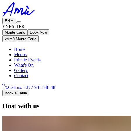
EN
EN
ES
IT
FR
Monte Carlo
Book Now
Amù Monte Carlo
Home
Menus
Private Events
What's On
Gallery
Contact
Call us:
+377 931 548 48
Book a Table
Host with us​​​​‌ ‍ ​‍​‍‌‍ ‌ ​‍‌‍‍‌‌‍‌ ‌‍‍‌‌‍ ‍​‍​‍​ ‍‍​‍​‍‌ ​ ‌‍​‌‌‍ ‍‌‍‍‌‌ ‌​‌ ‍‌​‍ ‍‌‍‍‌‌‍ ​‍​‍​‍ ​​‍​‍‌‍‍​‌ ​‍‌‍‌‌‌‍‌‍​‍​‍​ ‍‍​‍​‍‌‍‍​‌ ‌​‌ ‌​‌ ​​‌ ​ ​ ‍‍​‍ ​‍ ‌‍ ​​‍ ‌‌‍​‌‌‍ ‍‌‍‌​​‍ ‌‌ ​‍​‍ ‌‌‍‍​‌‍ ‌ ‌​‌‍‌‌‌‍ ​‌ ​ ​‍ ‌‌ ​ ‌ ‌​‌ ‌‌‌‍‌​‌‍‍‌‌‍ ​‍ ‍‌ ‌‍‌‍‌‌‌ ​‍‌‍​ ‌‍‌‌‌‍ ​​‍ ‍‌‍​‌‌ ​​‌ ​​​‍ ‌‍‍‌‌‍ ‍‌ ‌​‌‍‌‌‌‍ ‍‌ ‌​​‍ ‌‍‌‌‌‍‌​‌‍‍‌‌ ‌​​‍ ‌‍ ‌‌‍ ‌‍‌​‌‍‌‌​ ‌‌ ​​‌ ​‍‌‍‌‌‌ ​ ‌‍‌‌‌‍ ‍‌ ‌​‌‍​‌‌ ‌​‌‍‍‌‌‍ ‌‍ ‍​ ‍ ‌‍‍‌‌‍‌​​ ‌‌‍‌​​ ​​‌‍​ ​ ‍​​ ​​​ ​‌​ ‌ ​ ‌‌​‍ ‌​ ​‍​ ‍‌​ ‌‌​ ​ ​‍ ‌​ ‌​​ ​‍‌‍​‌​ ​‌​‍ ‌​ ‍‌​ ‌‌​ ‌‍​ ‌‌​‍ ‌​ ‌‍​ ‍​‌‍‌​​ ​‌​ ‍​‌‍​‍​ ‌‌‌‍‌‌‌‍‌‍​ ‌​​ ​ ‌‍​‍​ ‍ ‌ ‌​‌ ‍‌‌ ​​‌‍‌‌​ ‌‌‍‍​‌‍ ‌ ‌​‌‍‌‌‌‍ ​‌‌​ ‌‍‍‌‌ ‌​‌‍‌‌‌‌​​‌‍​‌‌‍‌ ‌‍‌‌​ ‍ ‌ ​​‌‍​‌‌ ‌​‌‍‍​​ ‌‌ ​​‌‍​‌‌‍‌ ‌‍‌‌‌​​‍‌ ‌‌‌‍‍‌‌‍ ​‌‍‌​‌‍‌‌‌ ​‍​‍‌‌​ ‌‌‌​​‍‌‌ ‌‍‍ ‌‍‌‌‌ ‍‌​‍‌‌​ ​ ‌​‌​​‍‌‌​ ​ ‌​‌​​‍‌‌​ ​‍​ ​‍​ ‌ ‌‍‌‌​ ‍​‌‍‌​​ ​ ‌‍‌‍​ ​ ‌‍​‍‌‍​‌​ ‌‌​ ​​​ ‌ ​‍‌‌​ ​‍​ ​‍​‍‌‌​ ‌‌‌​‌​​‍ ‍‌‍‍​‌‍‌‌‌‍​‌‌‍‌​‌‍‍‌‌‍ ‍‌‍‌ ​ ‌‍​‍‌‍​‌‌ ​ ‌‍‌‌‌‌‌‌‌ ​‍‌‍ ​​ ‌‌‍‍​‌ ‌​‌ ‌​‌ ​​‌ ​ ​‍‌‌​ ​ ‌​​‌​‍‌‌​ ​‍‌​‌‍​‍‌‌​ ​‍‌​‌‍‌‍ ​​‍ ‌‌‍​‌‌‍ ‍‌‍‌​​‍ ‌‌ ​‍​‍ ‌‌‍‍​‌‍ ‌ ‌​‌‍‌‌‌‍ ​‌ ​ ​‍ ‌‌ ​ ‌ ‌​‌ ‌‌‌‍‌​‌‍‍‌‌‍ ​‍ ‍‌ ‌‍‌‍‌‌‌ ​‍‌‍​ ‌‍‌‌‌‍ ​​‍ ‍‌‍​‌‌ ​​‌ ​​​‍‌‍‌‍‍‌‌‍‌​​ ‌‌‍‌​​ ​​‌‍​ ​ ‍​​ ​​​ ​‌​ ‌ ​ ‌‌​‍ ‌​ ​‍​ ‍‌​ ‌‌​ ​ ​‍ ‌​ ‌​​ ​‍‌‍​‌​ ​‌​‍ ‌​ ‍‌​ ‌‌​ ‌‍​ ‌‌​‍ ‌​ ‌‍​ ‍​‌‍‌​​ ​‌​ ‍​‌‍​‍​ ‌‌‌‍‌‌‌‍‌‍​ ‌​​ ​ ‌‍​‍​‍‌‍‌ ‌​‌ ‍‌‌ ​​‌‍‌‌​ ‌‌‍‍​‌‍ ‌ ‌​‌‍‌‌‌‍ ​‌‌​ ‌‍‍‌‌ ‌​‌‍‌‌‌‌​​‌‍​‌‌‍‌ ‌‍‌‌​‍‌‍‌ ​​‌‍​‌‌ ‌​‌‍‍​​ ‌‌ ​​‌‍​‌‌‍‌ ‌‍‌‌‌​​‍‌ ‌‌‌‍‍‌‌‍ ​‌‍‌​‌‍‌‌‌ ​‍​‍‌‌​ ‌‌‌​​‍‌‌ ‌‍‍ ‌‍‌‌‌ ‍‌​‍‌‌​ ​ ‌​‌​​‍‌‌​ ​ ‌​‌​​‍‌‌​ ​‍​ ​‍​ ‌ ‌‍‌‌​ ‍​‌‍‌​​ ​ ‌‍‌‍​ ​ ‌‍​‍‌‍​‌​ ‌‌​ ​​​ ‌ ​‍‌‌​ ​‍​ ​‍​‍‌‌​ ‌‌‌​‌​​‍ ‍‌‍‍​‌‍‌‌‌‍​‌‌‍‌​‌‍‍‌‌‍ ‍‌‍‌ ​‍‌‍‌ ​​‌‍‌‌‌ ​‍‌ ​ ‌ ​​‌‍‌‌‌‍​ ‌ ‌​‌‍‍‌‌ ‌‍‌‍‌‌​ ‌‌ ​​‌ ‌‌‌‍​‍‌‍ ​‌‍‍‌‌ ​ ‌‍‍​‌‍‌‌‌‍‌​​‍​‍‌ ‌