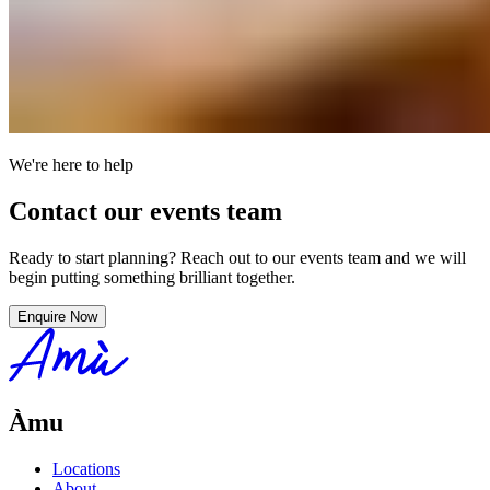
We're here to help​​​​‌ ‍ ​‍​‍‌‍ ‌ ​‍‌‍‍‌‌‍‌ ‌‍‍‌‌‍ ‍​‍​‍​ ‍‍​‍​‍‌ ​ ‌‍​‌‌‍ ‍‌‍‍‌‌ ‌​‌ ‍‌​‍ ‍‌‍‍‌‌‍ ​‍​‍​‍ ​​‍​‍‌‍‍​‌ ​‍‌‍‌‌‌‍‌‍​‍​‍​ ‍‍​‍​‍‌‍‍​‌ ‌​‌ ‌​‌ ​​‌ ​ ​ ‍‍​‍ ​‍ ‌‍ ​​‍ ‌‌‍​‌‌‍ ‍‌‍‌​​‍ ‌‌ ​‍​‍ ‌‌‍‍​‌‍ ‌ ‌​‌‍‌‌‌‍ ​‌ ​ ​‍ ‌‌ ​ ‌ ‌​‌ ‌‌‌‍‌​‌‍‍‌‌‍ ​‍ ‍‌ ‌‍‌‍‌‌‌ ​‍‌‍​ ‌‍‌‌‌‍ ​​‍ ‍‌‍​‌‌ ​​‌ ​​​‍ ‌‍‍‌‌‍ ‍‌ ‌​‌‍‌‌‌‍ ‍‌ ‌​​‍ ‌‍‌‌‌‍‌​‌‍‍‌‌ ‌​​‍ ‌‍ ‌‌‍ ‌‍‌​‌‍‌‌​ ‌‌ ​​‌ ​‍‌‍‌‌‌ ​ ‌‍‌‌‌‍ ‍‌ ‌​‌‍​‌‌ ‌​‌‍‍‌‌‍ ‌‍ ‍​ ‍ ‌‍‍‌‌‍‌​​ ‌‌‍‌​​ ​​‌‍​ ​ ‍​​ ​​​ ​‌​ ‌ ​ ‌‌​‍ ‌​ ​‍​ ‍‌​ ‌‌​ ​ ​‍ ‌​ ‌​​ ​‍‌‍​‌​ ​‌​‍ ‌​ ‍‌​ ‌‌​ ‌‍​ ‌‌​‍ ‌​ ‌‍​ ‍​‌‍‌​​ ​‌​ ‍​‌‍​‍​ ‌‌‌‍‌‌‌‍‌‍​ ‌​​ ​ ‌‍​‍​ ‍ ‌ ‌​‌ ‍‌‌ ​​‌‍‌‌​ ‌‌‍‍​‌‍ ‌ ‌​‌‍‌‌‌‍ ​‌‌​ ‌‍‍‌‌ ‌​‌‍‌‌‌‌​​‌‍​‌‌‍‌ ‌‍‌‌​ ‍ ‌ ​​‌‍​‌‌ ‌​‌‍‍​​ ‌‌ ​​‌‍​‌‌‍‌ ‌‍‌‌‌​​‍‌ ‌‌‌‍‍‌‌‍ ​‌‍‌​‌‍‌‌‌ ​‍​‍‌‌​ ‌‌‌​​‍‌‌ ‌‍‍ ‌‍‌‌‌ ‍‌​‍‌‌​ ​ ‌​‌​​‍‌‌​ ​ ‌​‌​​‍‌‌​ ​‍​ ​‍​ ​‍‌‍‌‍‌‍​‍​ ‍​‌‍‌‌‌‍‌‍‌‍‌‌​ ‌‍‌‍​‌​ ‌‍‌‍​ ​ ‌‌​‍‌‌​ ​‍​ ​‍​‍‌‌​ ‌‌‌​‌​​‍ ‍‌ ​ ‌ ‌‌‌‍​‍‌‍‍​‌‍‌‌‌‍​‌‌‍‌​‌‍‍‌‌‍ ‍‌‍‌ ​ ‌‍​‍‌‍​‌‌ ​ ‌‍‌‌‌‌‌‌‌ ​‍‌‍ ​​ ‌‌‍‍​‌ ‌​‌ ‌​‌ ​​‌ ​ ​‍‌‌​ ​ ‌​​‌​‍‌‌​ ​‍‌​‌‍​‍‌‌​ ​‍‌​‌‍‌‍ ​​‍ ‌‌‍​‌‌‍ ‍‌‍‌​​‍ ‌‌ ​‍​‍ ‌‌‍‍​‌‍ ‌ ‌​‌‍‌‌‌‍ ​‌ ​ ​‍ ‌‌ ​ ‌ ‌​‌ ‌‌‌‍‌​‌‍‍‌‌‍ ​‍ ‍‌ ‌‍‌‍‌‌‌ ​‍‌‍​ ‌‍‌‌‌‍ ​​‍ ‍‌‍​‌‌ ​​‌ ​​​‍‌‍‌‍‍‌‌‍‌​​ ‌‌‍‌​​ ​​‌‍​ ​ ‍​​ ​​​ ​‌​ ‌ ​ ‌‌​‍ ‌​ ​‍​ ‍‌​ ‌‌​ ​ ​‍ ‌​ ‌​​ ​‍‌‍​‌​ ​‌​‍ ‌​ ‍‌​ ‌‌​ ‌‍​ ‌‌​‍ ‌​ ‌‍​ ‍​‌‍‌​​ ​‌​ ‍​‌‍​‍​ ‌‌‌‍‌‌‌‍‌‍​ ‌​​ ​ ‌‍​‍​‍‌‍‌ ‌​‌ ‍‌‌ ​​‌‍‌‌​ ‌‌‍‍​‌‍ ‌ ‌​‌‍‌‌‌‍ ​‌‌​ ‌‍‍‌‌ ‌​‌‍‌‌‌‌​​‌‍​‌‌‍‌ ‌‍‌‌​‍‌‍‌ ​​‌‍​‌‌ ‌​‌‍‍​​ ‌‌ ​​‌‍​‌‌‍‌ ‌‍‌‌‌​​‍‌ ‌‌‌‍‍‌‌‍ ​‌‍‌​‌‍‌‌‌ ​‍​‍‌‌​ ‌‌‌​​‍‌‌ ‌‍‍ ‌‍‌‌‌ ‍‌​‍‌‌​ ​ ‌​‌​​‍‌‌​ ​ ‌​‌​​‍‌‌​ ​‍​ ​‍​ ​‍‌‍‌‍‌‍​‍​ ‍​‌‍‌‌‌‍‌‍‌‍‌‌​ ‌‍‌‍​‌​ ‌‍‌‍​ ​ ‌‌​‍‌‌​ ​‍​ ​‍​‍‌‌​ ‌‌‌​‌​​‍ ‍‌ ​ ‌ ‌‌‌‍​‍‌‍‍​‌‍‌‌‌‍​‌‌‍‌​‌‍‍‌‌‍ ‍‌‍‌ ​‍‌‍‌ ​​‌‍‌‌‌ ​‍‌ ​ ‌ ​​‌‍‌‌‌‍​ ‌ ‌​‌‍‍‌‌ ‌‍‌‍‌‌​ ‌‌ ​​‌ ‌‌‌‍​‍‌‍ ​‌‍‍‌‌ ​ ‌‍‍​‌‍‌‌‌‍‌​​‍​‍‌ ‌
Contact our events team​​​​‌ ‍ ​‍​‍‌‍ ‌ ​‍‌‍‍‌‌‍‌ ‌‍‍‌‌‍ ‍​‍​‍​ ‍‍​‍​‍‌ ​ ‌‍​‌‌‍ ‍‌‍‍‌‌ ‌​‌ ‍‌​‍ ‍‌‍‍‌‌‍ ​‍​‍​‍ ​​‍​‍‌‍‍​‌ ​‍‌‍‌‌‌‍‌‍​‍​‍​ ‍‍​‍​‍‌‍‍​‌ ‌​‌ ‌​‌ ​​‌ ​ ​ ‍‍​‍ ​‍ ‌‍ ​​‍ ‌‌‍​‌‌‍ ‍‌‍‌​​‍ ‌‌ ​‍​‍ ‌‌‍‍​‌‍ ‌ ‌​‌‍‌‌‌‍ ​‌ ​ ​‍ ‌‌ ​ ‌ ‌​‌ ‌‌‌‍‌​‌‍‍‌‌‍ ​‍ ‍‌ ‌‍‌‍‌‌‌ ​‍‌‍​ ‌‍‌‌‌‍ ​​‍ ‍‌‍​‌‌ ​​‌ ​​​‍ ‌‍‍‌‌‍ ‍‌ ‌​‌‍‌‌‌‍ ‍‌ ‌​​‍ ‌‍‌‌‌‍‌​‌‍‍‌‌ ‌​​‍ ‌‍ ‌‌‍ ‌‍‌​‌‍‌‌​ ‌‌ ​​‌ ​‍‌‍‌‌‌ ​ ‌‍‌‌‌‍ ‍‌ ‌​‌‍​‌‌ ‌​‌‍‍‌‌‍ ‌‍ ‍​ ‍ ‌‍‍‌‌‍‌​​ ‌‌‍‌​​ ​​‌‍​ ​ ‍​​ ​​​ ​‌​ ‌ ​ ‌‌​‍ ‌​ ​‍​ ‍‌​ ‌‌​ ​ ​‍ ‌​ ‌​​ ​‍‌‍​‌​ ​‌​‍ ‌​ ‍‌​ ‌‌​ ‌‍​ ‌‌​‍ ‌​ ‌‍​ ‍​‌‍‌​​ ​‌​ ‍​‌‍​‍​ ‌‌‌‍‌‌‌‍‌‍​ ‌​​ ​ ‌‍​‍​ ‍ ‌ ‌​‌ ‍‌‌ ​​‌‍‌‌​ ‌‌‍‍​‌‍ ‌ ‌​‌‍‌‌‌‍ ​‌‌​ ‌‍‍‌‌ ‌​‌‍‌‌‌‌​​‌‍​‌‌‍‌ ‌‍‌‌​ ‍ ‌ ​​‌‍​‌‌ ‌​‌‍‍​​ ‌‌ ​​‌‍​‌‌‍‌ ‌‍‌‌‌​​‍‌ ‌‌‌‍‍‌‌‍ ​‌‍‌​‌‍‌‌‌ ​‍​‍‌‌​ ‌‌‌​​‍‌‌ ‌‍‍ ‌‍‌‌‌ ‍‌​‍‌‌​ ​ ‌​‌​​‍‌‌​ ​ ‌​‌​​‍‌‌​ ​‍​ ​‍​ ​‍‌‍‌‍‌‍​‍​ ‍​‌‍‌‌‌‍‌‍‌‍‌‌​ ‌‍‌‍​‌​ ‌‍‌‍​ ​ ‌‌​‍‌‌​ ​‍​ ​‍​‍‌‌​ ‌‌‌​‌​​‍ ‍‌‍‍​‌‍‌‌‌‍​‌‌‍‌​‌‍‍‌‌‍ ‍‌‍‌ ​ ‌‍​‍‌‍​‌‌ ​ ‌‍‌‌‌‌‌‌‌ ​‍‌‍ ​​ ‌‌‍‍​‌ ‌​‌ ‌​‌ ​​‌ ​ ​‍‌‌​ ​ ‌​​‌​‍‌‌​ ​‍‌​‌‍​‍‌‌​ ​‍‌​‌‍‌‍ ​​‍ ‌‌‍​‌‌‍ ‍‌‍‌​​‍ ‌‌ ​‍​‍ ‌‌‍‍​‌‍ ‌ ‌​‌‍‌‌‌‍ ​‌ ​ ​‍ ‌‌ ​ ‌ ‌​‌ ‌‌‌‍‌​‌‍‍‌‌‍ ​‍ ‍‌ ‌‍‌‍‌‌‌ ​‍‌‍​ ‌‍‌‌‌‍ ​​‍ ‍‌‍​‌‌ ​​‌ ​​​‍‌‍‌‍‍‌‌‍‌​​ ‌‌‍‌​​ ​​‌‍​ ​ ‍​​ ​​​ ​‌​ ‌ ​ ‌‌​‍ ‌​ ​‍​ ‍‌​ ‌‌​ ​ ​‍ ‌​ ‌​​ ​‍‌‍​‌​ ​‌​‍ ‌​ ‍‌​ ‌‌​ ‌‍​ ‌‌​‍ ‌​ ‌‍​ ‍​‌‍‌​​ ​‌​ ‍​‌‍​‍​ ‌‌‌‍‌‌‌‍‌‍​ ‌​​ ​ ‌‍​‍​‍‌‍‌ ‌​‌ ‍‌‌ ​​‌‍‌‌​ ‌‌‍‍​‌‍ ‌ ‌​‌‍‌‌‌‍ ​‌‌​ ‌‍‍‌‌ ‌​‌‍‌‌‌‌​​‌‍​‌‌‍‌ ‌‍‌‌​‍‌‍‌ ​​‌‍​‌‌ ‌​‌‍‍​​ ‌‌ ​​‌‍​‌‌‍‌ ‌‍‌‌‌​​‍‌ ‌‌‌‍‍‌‌‍ ​‌‍‌​‌‍‌‌‌ ​‍​‍‌‌​ ‌‌‌​​‍‌‌ ‌‍‍ ‌‍‌‌‌ ‍‌​‍‌‌​ ​ ‌​‌​​‍‌‌​ ​ ‌​‌​​‍‌‌​ ​‍​ ​‍​ ​‍‌‍‌‍‌‍​‍​ ‍​‌‍‌‌‌‍‌‍‌‍‌‌​ ‌‍‌‍​‌​ ‌‍‌‍​ ​ ‌‌​‍‌‌​ ​‍​ ​‍​‍‌‌​ ‌‌‌​‌​​‍ ‍‌‍‍​‌‍‌‌‌‍​‌‌‍‌​‌‍‍‌‌‍ ‍‌‍‌ ​‍‌‍‌ ​​‌‍‌‌‌ ​‍‌ ​ ‌ ​​‌‍‌‌‌‍​ ‌ ‌​‌‍‍‌‌ ‌‍‌‍‌‌​ ‌‌ ​​‌ ‌‌‌‍​‍‌‍ ​‌‍‍‌‌ ​ ‌‍‍​‌‍‌‌‌‍‌​​‍​‍‌ ‌
Ready to start planning? Reach out to our events team and we will
begin putting something brilliant together.​​​​‌ ‍ ​‍​‍‌‍ ‌ ​‍‌‍‍‌‌‍‌ ‌‍‍‌‌‍ ‍​‍​‍​ ‍‍​‍​‍‌ ​ ‌‍​‌‌‍ ‍‌‍‍‌‌ ‌​‌ ‍‌​‍ ‍‌‍‍‌‌‍ ​‍​‍​‍ ​​‍​‍‌‍‍​‌ ​‍‌‍‌‌‌‍‌‍​‍​‍​ ‍‍​‍​‍‌‍‍​‌ ‌​‌ ‌​‌ ​​‌ ​ ​ ‍‍​‍ ​‍ ‌‍ ​​‍ ‌‌‍​‌‌‍ ‍‌‍‌​​‍ ‌‌ ​‍​‍ ‌‌‍‍​‌‍ ‌ ‌​‌‍‌‌‌‍ ​‌ ​ ​‍ ‌‌ ​ ‌ ‌​‌ ‌‌‌‍‌​‌‍‍‌‌‍ ​‍ ‍‌ ‌‍‌‍‌‌‌ ​‍‌‍​ ‌‍‌‌‌‍ ​​‍ ‍‌‍​‌‌ ​​‌ ​​​‍ ‌‍‍‌‌‍ ‍‌ ‌​‌‍‌‌‌‍ ‍‌ ‌​​‍ ‌‍‌‌‌‍‌​‌‍‍‌‌ ‌​​‍ ‌‍ ‌‌‍ ‌‍‌​‌‍‌‌​ ‌‌ ​​‌ ​‍‌‍‌‌‌ ​ ‌‍‌‌‌‍ ‍‌ ‌​‌‍​‌‌ ‌​‌‍‍‌‌‍ ‌‍ ‍​ ‍ ‌‍‍‌‌‍‌​​ ‌‌‍‌​​ ​​‌‍​ ​ ‍​​ ​​​ ​‌​ ‌ ​ ‌‌​‍ ‌​ ​‍​ ‍‌​ ‌‌​ ​ ​‍ ‌​ ‌​​ ​‍‌‍​‌​ ​‌​‍ ‌​ ‍‌​ ‌‌​ ‌‍​ ‌‌​‍ ‌​ ‌‍​ ‍​‌‍‌​​ ​‌​ ‍​‌‍​‍​ ‌‌‌‍‌‌‌‍‌‍​ ‌​​ ​ ‌‍​‍​ ‍ ‌ ‌​‌ ‍‌‌ ​​‌‍‌‌​ ‌‌‍‍​‌‍ ‌ ‌​‌‍‌‌‌‍ ​‌‌​ ‌‍‍‌‌ ‌​‌‍‌‌‌‌​​‌‍​‌‌‍‌ ‌‍‌‌​ ‍ ‌ ​​‌‍​‌‌ ‌​‌‍‍​​ ‌‌ ​​‌‍​‌‌‍‌ ‌‍‌‌‌​​‍‌ ‌‌‌‍‍‌‌‍ ​‌‍‌​‌‍‌‌‌ ​‍​‍‌‌​ ‌‌‌​​‍‌‌ ‌‍‍ ‌‍‌‌‌ ‍‌​‍‌‌​ ​ ‌​‌​​‍‌‌​ ​ ‌​‌​​‍‌‌​ ​‍​ ​‍​ ​‍‌‍‌‍‌‍​‍​ ‍​‌‍‌‌‌‍‌‍‌‍‌‌​ ‌‍‌‍​‌​ ‌‍‌‍​ ​ ‌‌​‍‌‌​ ​‍​ ​‍​‍‌‌​ ‌‌‌​‌​​‍ ‍‌‍​‍‌‍ ‌‍‌​‌ ‍‌​‍‌‌​ ‌‌‌​​‍‌‌ ‌‍‍ ‌‍‌‌‌ ‍‌​‍‌‌​ ​ ‌​‌​​‍‌‌​ ​ ‌​‌​​‍‌‌​ ​‍​ ​‍​ ‍‌‌‍‌​​ ‍‌‌‍​‍​ ​ ​ ​​​ ‍‌​ ‌ ‌‍​‌‌‍​ ‌‍​‍​ ‌‌​‍‌‌​ ​‍​ ​‍​‍‌‌​ ‌‌‌​‌​​‍ ‍‌‍​ ‌‍‍​‌‍‍‌‌‍ ​‌‍‌​‌ ​‍‌‍‌‌‌‍ ‍​‍‌‌​ ‌‌‌​​‍‌‌ ‌‍‍ ‌‍‌‌‌ ‍‌​‍‌‌​ ​ ‌​‌​​‍‌‌​ ​ ‌​‌​​‍‌‌​ ​‍​ ​‍​ ​​​ ‍‌‌‍‌​‌‍​‍​ ‍​​ ​​​ ‌​‌‍​‍‌‍​ ‌‍​‍​ ‍‌‌‍​‌​‍‌‌​ ​‍​ ​‍​‍‌‌​ ‌‌‌​‌​​‍ ‍‌ ‌​‌‍‌‌‌ ‍​‌ ‌​​ ‌‍​‍‌‍​‌‌ ​ ‌‍‌‌‌‌‌‌‌ ​‍‌‍ ​​ ‌‌‍‍​‌ ‌​‌ ‌​‌ ​​‌ ​ ​‍‌‌​ ​ ‌​​‌​‍‌‌​ ​‍‌​‌‍​‍‌‌​ ​‍‌​‌‍‌‍ ​​‍ ‌‌‍​‌‌‍ ‍‌‍‌​​‍ ‌‌ ​‍​‍ ‌‌‍‍​‌‍ ‌ ‌​‌‍‌‌‌‍ ​‌ ​ ​‍ ‌‌ ​ ‌ ‌​‌ ‌‌‌‍‌​‌‍‍‌‌‍ ​‍ ‍‌ ‌‍‌‍‌‌‌ ​‍‌‍​ ‌‍‌‌‌‍ ​​‍ ‍‌‍​‌‌ ​​‌ ​​​‍‌‍‌‍‍‌‌‍‌​​ ‌‌‍‌​​ ​​‌‍​ ​ ‍​​ ​​​ ​‌​ ‌ ​ ‌‌​‍ ‌​ ​‍​ ‍‌​ ‌‌​ ​ ​‍ ‌​ ‌​​ ​‍‌‍​‌​ ​‌​‍ ‌​ ‍‌​ ‌‌​ ‌‍​ ‌‌​‍ ‌​ ‌‍​ ‍​‌‍‌​​ ​‌​ ‍​‌‍​‍​ ‌‌‌‍‌‌‌‍‌‍​ ‌​​ ​ ‌‍​‍​‍‌‍‌ ‌​‌ ‍‌‌ ​​‌‍‌‌​ ‌‌‍‍​‌‍ ‌ ‌​‌‍‌‌‌‍ ​‌‌​ ‌‍‍‌‌ ‌​‌‍‌‌‌‌​​‌‍​‌‌‍‌ ‌‍‌‌​‍‌‍‌ ​​‌‍​‌‌ ‌​‌‍‍​​ ‌‌ ​​‌‍​‌‌‍‌ ‌‍‌‌‌​​‍‌ ‌‌‌‍‍‌‌‍ ​‌‍‌​‌‍‌‌‌ ​‍​‍‌‌​ ‌‌‌​​‍‌‌ ‌‍‍ ‌‍‌‌‌ ‍‌​‍‌‌​ ​ ‌​‌​​‍‌‌​ ​ ‌​‌​​‍‌‌​ ​‍​ ​‍​ ​‍‌‍‌‍‌‍​‍​ ‍​‌‍‌‌‌‍‌‍‌‍‌‌​ ‌‍‌‍​‌​ ‌‍‌‍​ ​ ‌‌​‍‌‌​ ​‍​ ​‍​‍‌‌​ ‌‌‌​‌​​‍ ‍‌‍​‍‌‍ ‌‍‌​‌ ‍‌​‍‌‌​ ‌‌‌​​‍‌‌ ‌‍‍ ‌‍‌‌‌ ‍‌​‍‌‌​ ​ ‌​‌​​‍‌‌​ ​ ‌​‌​​‍‌‌​ ​‍​ ​‍​ ‍‌‌‍‌​​ ‍‌‌‍​‍​ ​ ​ ​​​ ‍‌​ ‌ ‌‍​‌‌‍​ ‌‍​‍​ ‌‌​‍‌‌​ ​‍​ ​‍​‍‌‌​ ‌‌‌​‌​​‍ ‍‌‍​ ‌‍‍​‌‍‍‌‌‍ ​‌‍‌​‌ ​‍‌‍‌‌‌‍ ‍​‍‌‌​ ‌‌‌​​‍‌‌ ‌‍‍ ‌‍‌‌‌ ‍‌​‍‌‌​ ​ ‌​‌​​‍‌‌​ ​ ‌​‌​​‍‌‌​ ​‍​ ​‍​ ​​​ ‍‌‌‍‌​‌‍​‍​ ‍​​ ​​​ ‌​‌‍​‍‌‍​ ‌‍​‍​ ‍‌‌‍​‌​‍‌‌​ ​‍​ ​‍​‍‌‌​ ‌‌‌​‌​​‍ ‍‌ ‌​‌‍‌‌‌ ‍​‌ ‌​​‍‌‍‌ ​​‌‍‌‌‌ ​‍‌ ​ ‌ ​​‌‍‌‌‌‍​ ‌ ‌​‌‍‍‌‌ ‌‍‌‍‌‌​ ‌‌ ​​‌ ‌‌‌‍​‍‌‍ ​‌‍‍‌‌ ​ ‌‍‍​‌‍‌‌‌‍‌​​‍​‍‌ ‌
Enquire Now​​​​‌ ‍ ​‍​‍‌‍ ‌ ​‍‌‍‍‌‌‍‌ ‌‍‍‌‌‍ ‍​‍​‍​ ‍‍​‍​‍‌ ​ ‌‍​‌‌‍ ‍‌‍‍‌‌ ‌​‌ ‍‌​‍ ‍‌‍‍‌‌‍ ​‍​‍​‍ ​​‍​‍‌‍‍​‌ ​‍‌‍‌‌‌‍‌‍​‍​‍​ ‍‍​‍​‍‌‍‍​‌ ‌​‌ ‌​‌ ​​‌ ​ ​ ‍‍​‍ ​‍ ‌‍ ​​‍ ‌‌‍​‌‌‍ ‍‌‍‌​​‍ ‌‌ ​‍​‍ ‌‌‍‍​‌‍ ‌ ‌​‌‍‌‌‌‍ ​‌ ​ ​‍ ‌‌ ​ ‌ ‌​‌ ‌‌‌‍‌​‌‍‍‌‌‍ ​‍ ‍‌ ‌‍‌‍‌‌‌ ​‍‌‍​ ‌‍‌‌‌‍ ​​‍ ‍‌‍​‌‌ ​​‌ ​​​‍ ‌‍‍‌‌‍ ‍‌ ‌​‌‍‌‌‌‍ ‍‌ ‌​​‍ ‌‍‌‌‌‍‌​‌‍‍‌‌ ‌​​‍ ‌‍ ‌‌‍ ‌‍‌​‌‍‌‌​ ‌‌ ​​‌ ​‍‌‍‌‌‌ ​ ‌‍‌‌‌‍ ‍‌ ‌​‌‍​‌‌ ‌​‌‍‍‌‌‍ ‌‍ ‍​ ‍ ‌‍‍‌‌‍‌​​ ‌‌‍‌​​ ​​‌‍​ ​ ‍​​ ​​​ ​‌​ ‌ ​ ‌‌​‍ ‌​ ​‍​ ‍‌​ ‌‌​ ​ ​‍ ‌​ ‌​​ ​‍‌‍​‌​ ​‌​‍ ‌​ ‍‌​ ‌‌​ ‌‍​ ‌‌​‍ ‌​ ‌‍​ ‍​‌‍‌​​ ​‌​ ‍​‌‍​‍​ ‌‌‌‍‌‌‌‍‌‍​ ‌​​ ​ ‌‍​‍​ ‍ ‌ ‌​‌ ‍‌‌ ​​‌‍‌‌​ ‌‌‍‍​‌‍ ‌ ‌​‌‍‌‌‌‍ ​‌‌​ ‌‍‍‌‌ ‌​‌‍‌‌‌‌​​‌‍​‌‌‍‌ ‌‍‌‌​ ‍ ‌ ​​‌‍​‌‌ ‌​‌‍‍​​ ‌‌ ​​‌‍​‌‌‍‌ ‌‍‌‌‌​​‍‌ ‌‌‌‍‍‌‌‍ ​‌‍‌​‌‍‌‌‌ ​‍​‍‌‌​ ‌‌‌​​‍‌‌ ‌‍‍ ‌‍‌‌‌ ‍‌​‍‌‌​ ​ ‌​‌​​‍‌‌​ ​ ‌​‌​​‍‌‌​ ​‍​ ​‍​ ​‍‌‍‌‍‌‍​‍​ ‍​‌‍‌‌‌‍‌‍‌‍‌‌​ ‌‍‌‍​‌​ ‌‍‌‍​ ​ ‌‌​‍‌‌​ ​‍​ ​‍​‍‌‌​ ‌‌‌​‌​​‍ ‍‌ ​​‌ ​‍‌‍‍‌‌‍ ‌‌‍​‌‌ ​‍‌ ‍‌‌​​ ‌ ‌​‌‍​‌​‍ ‍‌‍ ​‌‍​‌‌‍​‍‌‍‌‌‌‍ ​​ ‌‍​‍‌‍​‌‌ ​ ‌‍‌‌‌‌‌‌‌ ​‍‌‍ ​​ ‌‌‍‍​‌ ‌​‌ ‌​‌ ​​‌ ​ ​‍‌‌​ ​ ‌​​‌​‍‌‌​ ​‍‌​‌‍​‍‌‌​ ​‍‌​‌‍‌‍ ​​‍ ‌‌‍​‌‌‍ ‍‌‍‌​​‍ ‌‌ ​‍​‍ ‌‌‍‍​‌‍ ‌ ‌​‌‍‌‌‌‍ ​‌ ​ ​‍ ‌‌ ​ ‌ ‌​‌ ‌‌‌‍‌​‌‍‍‌‌‍ ​‍ ‍‌ ‌‍‌‍‌‌‌ ​‍‌‍​ ‌‍‌‌‌‍ ​​‍ ‍‌‍​‌‌ ​​‌ ​​​‍‌‍‌‍‍‌‌‍‌​​ ‌‌‍‌​​ ​​‌‍​ ​ ‍​​ ​​​ ​‌​ ‌ ​ ‌‌​‍ ‌​ ​‍​ ‍‌​ ‌‌​ ​ ​‍ ‌​ ‌​​ ​‍‌‍​‌​ ​‌​‍ ‌​ ‍‌​ ‌‌​ ‌‍​ ‌‌​‍ ‌​ ‌‍​ ‍​‌‍‌​​ ​‌​ ‍​‌‍​‍​ ‌‌‌‍‌‌‌‍‌‍​ ‌​​ ​ ‌‍​‍​‍‌‍‌ ‌​‌ ‍‌‌ ​​‌‍‌‌​ ‌‌‍‍​‌‍ ‌ ‌​‌‍‌‌‌‍ ​‌‌​ ‌‍‍‌‌ ‌​‌‍‌‌‌‌​​‌‍​‌‌‍‌ ‌‍‌‌​‍‌‍‌ ​​‌‍​‌‌ ‌​‌‍‍​​ ‌‌ ​​‌‍​‌‌‍‌ ‌‍‌‌‌​​‍‌ ‌‌‌‍‍‌‌‍ ​‌‍‌​‌‍‌‌‌ ​‍​‍‌‌​ ‌‌‌​​‍‌‌ ‌‍‍ ‌‍‌‌‌ ‍‌​‍‌‌​ ​ ‌​‌​​‍‌‌​ ​ ‌​‌​​‍‌‌​ ​‍​ ​‍​ ​‍‌‍‌‍‌‍​‍​ ‍​‌‍‌‌‌‍‌‍‌‍‌‌​ ‌‍‌‍​‌​ ‌‍‌‍​ ​ ‌‌​‍‌‌​ ​‍​ ​‍​‍‌‌​ ‌‌‌​‌​​‍ ‍‌ ​​‌ ​‍‌‍‍‌‌‍ ‌‌‍​‌‌ ​‍‌ ‍‌‌​​ ‌ ‌​‌‍​‌​‍ ‍‌‍ ​‌‍​‌‌‍​‍‌‍‌‌‌‍ ​​‍‌‍‌ ​​‌‍‌‌‌ ​‍‌ ​ ‌ ​​‌‍‌‌‌‍​ ‌ ‌​‌‍‍‌‌ ‌‍‌‍‌‌​ ‌‌ ​​‌ ‌‌‌‍​‍‌‍ ​‌‍‍‌‌ ​ ‌‍‍​‌‍‌‌‌‍‌​​‍​‍‌ ‌
Àmu
Locations
About