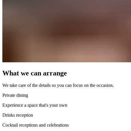
What we can arrange​​​​‌ ‍ ​‍​‍‌‍ ‌ ​‍‌‍‍‌‌‍‌ ‌‍‍‌‌‍ ‍​‍​‍​ ‍‍​‍​‍‌ ​ ‌‍​‌‌‍ ‍‌‍‍‌‌ ‌​‌ ‍‌​‍ ‍‌‍‍‌‌‍ ​‍​‍​‍ ​​‍​‍‌‍‍​‌ ​‍‌‍‌‌‌‍‌‍​‍​‍​ ‍‍​‍​‍‌‍‍​‌ ‌​‌ ‌​‌ ​​‌ ​ ​ ‍‍​‍ ​‍ ‌‍ ​​‍ ‌‌‍​‌‌‍ ‍‌‍‌​​‍ ‌‌ ​‍​‍ ‌‌‍‍​‌‍ ‌ ‌​‌‍‌‌‌‍ ​‌ ​ ​‍ ‌‌ ​ ‌ ‌​‌ ‌‌‌‍‌​‌‍‍‌‌‍ ​‍ ‍‌ ‌‍‌‍‌‌‌ ​‍‌‍​ ‌‍‌‌‌‍ ​​‍ ‍‌‍​‌‌ ​​‌ ​​​‍ ‌‍‍‌‌‍ ‍‌ ‌​‌‍‌‌‌‍ ‍‌ ‌​​‍ ‌‍‌‌‌‍‌​‌‍‍‌‌ ‌​​‍ ‌‍ ‌‌‍ ‌‍‌​‌‍‌‌​ ‌‌ ​​‌ ​‍‌‍‌‌‌ ​ ‌‍‌‌‌‍ ‍‌ ‌​‌‍​‌‌ ‌​‌‍‍‌‌‍ ‌‍ ‍​ ‍ ‌‍‍‌‌‍‌​​ ‌‌‍‌​​ ​​‌‍​ ​ ‍​​ ​​​ ​‌​ ‌ ​ ‌‌​‍ ‌​ ​‍​ ‍‌​ ‌‌​ ​ ​‍ ‌​ ‌​​ ​‍‌‍​‌​ ​‌​‍ ‌​ ‍‌​ ‌‌​ ‌‍​ ‌‌​‍ ‌​ ‌‍​ ‍​‌‍‌​​ ​‌​ ‍​‌‍​‍​ ‌‌‌‍‌‌‌‍‌‍​ ‌​​ ​ ‌‍​‍​ ‍ ‌ ‌​‌ ‍‌‌ ​​‌‍‌‌​ ‌‌‍‍​‌‍ ‌ ‌​‌‍‌‌‌‍ ​‌‌​ ‌‍‍‌‌ ‌​‌‍‌‌‌‌​​‌‍​‌‌‍‌ ‌‍‌‌​ ‍ ‌ ​​‌‍​‌‌ ‌​‌‍‍​​ ‌‌ ​​‌‍​‌‌‍‌ ‌‍‌‌‌​​‍‌ ‌‌‌‍‍‌‌‍ ​‌‍‌​‌‍‌‌‌ ​‍​‍‌‌​ ‌‌‌​​‍‌‌ ‌‍‍ ‌‍‌‌‌ ‍‌​‍‌‌​ ​ ‌​‌​​‍‌‌​ ​ ‌​‌​​‍‌‌​ ​‍​ ​‍‌‍​‍​ ​‌​ ‌​​ ‍​‌‍​‍​ ‍‌‌‍​ ​ ​‌​ ​​‌‍​‌​ ‍​‌‍​‌​‍‌‌​ ​‍​ ​‍​‍‌‌​ ‌‌‌​‌​​‍ ‍‌‍‍​‌‍‌‌‌‍​‌‌‍‌​‌‍‍‌‌‍ ‍‌‍‌ ​ ‌‍​‍‌‍​‌‌ ​ ‌‍‌‌‌‌‌‌‌ ​‍‌‍ ​​ ‌‌‍‍​‌ ‌​‌ ‌​‌ ​​‌ ​ ​‍‌‌​ ​ ‌​​‌​‍‌‌​ ​‍‌​‌‍​‍‌‌​ ​‍‌​‌‍‌‍ ​​‍ ‌‌‍​‌‌‍ ‍‌‍‌​​‍ ‌‌ ​‍​‍ ‌‌‍‍​‌‍ ‌ ‌​‌‍‌‌‌‍ ​‌ ​ ​‍ ‌‌ ​ ‌ ‌​‌ ‌‌‌‍‌​‌‍‍‌‌‍ ​‍ ‍‌ ‌‍‌‍‌‌‌ ​‍‌‍​ ‌‍‌‌‌‍ ​​‍ ‍‌‍​‌‌ ​​‌ ​​​‍‌‍‌‍‍‌‌‍‌​​ ‌‌‍‌​​ ​​‌‍​ ​ ‍​​ ​​​ ​‌​ ‌ ​ ‌‌​‍ ‌​ ​‍​ ‍‌​ ‌‌​ ​ ​‍ ‌​ ‌​​ ​‍‌‍​‌​ ​‌​‍ ‌​ ‍‌​ ‌‌​ ‌‍​ ‌‌​‍ ‌​ ‌‍​ ‍​‌‍‌​​ ​‌​ ‍​‌‍​‍​ ‌‌‌‍‌‌‌‍‌‍​ ‌​​ ​ ‌‍​‍​‍‌‍‌ ‌​‌ ‍‌‌ ​​‌‍‌‌​ ‌‌‍‍​‌‍ ‌ ‌​‌‍‌‌‌‍ ​‌‌​ ‌‍‍‌‌ ‌​‌‍‌‌‌‌​​‌‍​‌‌‍‌ ‌‍‌‌​‍‌‍‌ ​​‌‍​‌‌ ‌​‌‍‍​​ ‌‌ ​​‌‍​‌‌‍‌ ‌‍‌‌‌​​‍‌ ‌‌‌‍‍‌‌‍ ​‌‍‌​‌‍‌‌‌ ​‍​‍‌‌​ ‌‌‌​​‍‌‌ ‌‍‍ ‌‍‌‌‌ ‍‌​‍‌‌​ ​ ‌​‌​​‍‌‌​ ​ ‌​‌​​‍‌‌​ ​‍​ ​‍‌‍​‍​ ​‌​ ‌​​ ‍​‌‍​‍​ ‍‌‌‍​ ​ ​‌​ ​​‌‍​‌​ ‍​‌‍​‌​‍‌‌​ ​‍​ ​‍​‍‌‌​ ‌‌‌​‌​​‍ ‍‌‍‍​‌‍‌‌‌‍​‌‌‍‌​‌‍‍‌‌‍ ‍‌‍‌ ​‍‌‍‌ ​​‌‍‌‌‌ ​‍‌ ​ ‌ ​​‌‍‌‌‌‍​ ‌ ‌​‌‍‍‌‌ ‌‍‌‍‌‌​ ‌‌ ​​‌ ‌‌‌‍​‍‌‍ ​‌‍‍‌‌ ​ ‌‍‍​‌‍‌‌‌‍‌​​‍​‍‌ ‌
We take care of the details so you can focus on the occasion.​​​​‌ ‍ ​‍​‍‌‍ ‌ ​‍‌‍‍‌‌‍‌ ‌‍‍‌‌‍ ‍​‍​‍​ ‍‍​‍​‍‌ ​ ‌‍​‌‌‍ ‍‌‍‍‌‌ ‌​‌ ‍‌​‍ ‍‌‍‍‌‌‍ ​‍​‍​‍ ​​‍​‍‌‍‍​‌ ​‍‌‍‌‌‌‍‌‍​‍​‍​ ‍‍​‍​‍‌‍‍​‌ ‌​‌ ‌​‌ ​​‌ ​ ​ ‍‍​‍ ​‍ ‌‍ ​​‍ ‌‌‍​‌‌‍ ‍‌‍‌​​‍ ‌‌ ​‍​‍ ‌‌‍‍​‌‍ ‌ ‌​‌‍‌‌‌‍ ​‌ ​ ​‍ ‌‌ ​ ‌ ‌​‌ ‌‌‌‍‌​‌‍‍‌‌‍ ​‍ ‍‌ ‌‍‌‍‌‌‌ ​‍‌‍​ ‌‍‌‌‌‍ ​​‍ ‍‌‍​‌‌ ​​‌ ​​​‍ ‌‍‍‌‌‍ ‍‌ ‌​‌‍‌‌‌‍ ‍‌ ‌​​‍ ‌‍‌‌‌‍‌​‌‍‍‌‌ ‌​​‍ ‌‍ ‌‌‍ ‌‍‌​‌‍‌‌​ ‌‌ ​​‌ ​‍‌‍‌‌‌ ​ ‌‍‌‌‌‍ ‍‌ ‌​‌‍​‌‌ ‌​‌‍‍‌‌‍ ‌‍ ‍​ ‍ ‌‍‍‌‌‍‌​​ ‌‌‍‌​​ ​​‌‍​ ​ ‍​​ ​​​ ​‌​ ‌ ​ ‌‌​‍ ‌​ ​‍​ ‍‌​ ‌‌​ ​ ​‍ ‌​ ‌​​ ​‍‌‍​‌​ ​‌​‍ ‌​ ‍‌​ ‌‌​ ‌‍​ ‌‌​‍ ‌​ ‌‍​ ‍​‌‍‌​​ ​‌​ ‍​‌‍​‍​ ‌‌‌‍‌‌‌‍‌‍​ ‌​​ ​ ‌‍​‍​ ‍ ‌ ‌​‌ ‍‌‌ ​​‌‍‌‌​ ‌‌‍‍​‌‍ ‌ ‌​‌‍‌‌‌‍ ​‌‌​ ‌‍‍‌‌ ‌​‌‍‌‌‌‌​​‌‍​‌‌‍‌ ‌‍‌‌​ ‍ ‌ ​​‌‍​‌‌ ‌​‌‍‍​​ ‌‌ ​​‌‍​‌‌‍‌ ‌‍‌‌‌​​‍‌ ‌‌‌‍‍‌‌‍ ​‌‍‌​‌‍‌‌‌ ​‍​‍‌‌​ ‌‌‌​​‍‌‌ ‌‍‍ ‌‍‌‌‌ ‍‌​‍‌‌​ ​ ‌​‌​​‍‌‌​ ​ ‌​‌​​‍‌‌​ ​‍​ ​‍‌‍​‍​ ​‌​ ‌​​ ‍​‌‍​‍​ ‍‌‌‍​ ​ ​‌​ ​​‌‍​‌​ ‍​‌‍​‌​‍‌‌​ ​‍​ ​‍​‍‌‌​ ‌‌‌​‌​​‍ ‍‌‍​‍‌‍ ‌‍‌​‌ ‍‌​ ‌‍​‍‌‍​‌‌ ​ ‌‍‌‌‌‌‌‌‌ ​‍‌‍ ​​ ‌‌‍‍​‌ ‌​‌ ‌​‌ ​​‌ ​ ​‍‌‌​ ​ ‌​​‌​‍‌‌​ ​‍‌​‌‍​‍‌‌​ ​‍‌​‌‍‌‍ ​​‍ ‌‌‍​‌‌‍ ‍‌‍‌​​‍ ‌‌ ​‍​‍ ‌‌‍‍​‌‍ ‌ ‌​‌‍‌‌‌‍ ​‌ ​ ​‍ ‌‌ ​ ‌ ‌​‌ ‌‌‌‍‌​‌‍‍‌‌‍ ​‍ ‍‌ ‌‍‌‍‌‌‌ ​‍‌‍​ ‌‍‌‌‌‍ ​​‍ ‍‌‍​‌‌ ​​‌ ​​​‍‌‍‌‍‍‌‌‍‌​​ ‌‌‍‌​​ ​​‌‍​ ​ ‍​​ ​​​ ​‌​ ‌ ​ ‌‌​‍ ‌​ ​‍​ ‍‌​ ‌‌​ ​ ​‍ ‌​ ‌​​ ​‍‌‍​‌​ ​‌​‍ ‌​ ‍‌​ ‌‌​ ‌‍​ ‌‌​‍ ‌​ ‌‍​ ‍​‌‍‌​​ ​‌​ ‍​‌‍​‍​ ‌‌‌‍‌‌‌‍‌‍​ ‌​​ ​ ‌‍​‍​‍‌‍‌ ‌​‌ ‍‌‌ ​​‌‍‌‌​ ‌‌‍‍​‌‍ ‌ ‌​‌‍‌‌‌‍ ​‌‌​ ‌‍‍‌‌ ‌​‌‍‌‌‌‌​​‌‍​‌‌‍‌ ‌‍‌‌​‍‌‍‌ ​​‌‍​‌‌ ‌​‌‍‍​​ ‌‌ ​​‌‍​‌‌‍‌ ‌‍‌‌‌​​‍‌ ‌‌‌‍‍‌‌‍ ​‌‍‌​‌‍‌‌‌ ​‍​‍‌‌​ ‌‌‌​​‍‌‌ ‌‍‍ ‌‍‌‌‌ ‍‌​‍‌‌​ ​ ‌​‌​​‍‌‌​ ​ ‌​‌​​‍‌‌​ ​‍​ ​‍‌‍​‍​ ​‌​ ‌​​ ‍​‌‍​‍​ ‍‌‌‍​ ​ ​‌​ ​​‌‍​‌​ ‍​‌‍​‌​‍‌‌​ ​‍​ ​‍​‍‌‌​ ‌‌‌​‌​​‍ ‍‌‍​‍‌‍ ‌‍‌​‌ ‍‌​‍‌‍‌ ​​‌‍‌‌‌ ​‍‌ ​ ‌ ​​‌‍‌‌‌‍​ ‌ ‌​‌‍‍‌‌ ‌‍‌‍‌‌​ ‌‌ ​​‌ ‌‌‌‍​‍‌‍ ​‌‍‍‌‌ ​ ‌‍‍​‌‍‌‌‌‍‌​​‍​‍‌ ‌
Private dining​​​​‌ ‍ ​‍​‍‌‍ ‌ ​‍‌‍‍‌‌‍‌ ‌‍‍‌‌‍ ‍​‍​‍​ ‍‍​‍​‍‌ ​ ‌‍​‌‌‍ ‍‌‍‍‌‌ ‌​‌ ‍‌​‍ ‍‌‍‍‌‌‍ ​‍​‍​‍ ​​‍​‍‌‍‍​‌ ​‍‌‍‌‌‌‍‌‍​‍​‍​ ‍‍​‍​‍‌‍‍​‌ ‌​‌ ‌​‌ ​​‌ ​ ​ ‍‍​‍ ​‍ ‌‍ ​​‍ ‌‌‍​‌‌‍ ‍‌‍‌​​‍ ‌‌ ​‍​‍ ‌‌‍‍​‌‍ ‌ ‌​‌‍‌‌‌‍ ​‌ ​ ​‍ ‌‌ ​ ‌ ‌​‌ ‌‌‌‍‌​‌‍‍‌‌‍ ​‍ ‍‌ ‌‍‌‍‌‌‌ ​‍‌‍​ ‌‍‌‌‌‍ ​​‍ ‍‌‍​‌‌ ​​‌ ​​​‍ ‌‍‍‌‌‍ ‍‌ ‌​‌‍‌‌‌‍ ‍‌ ‌​​‍ ‌‍‌‌‌‍‌​‌‍‍‌‌ ‌​​‍ ‌‍ ‌‌‍ ‌‍‌​‌‍‌‌​ ‌‌ ​​‌ ​‍‌‍‌‌‌ ​ ‌‍‌‌‌‍ ‍‌ ‌​‌‍​‌‌ ‌​‌‍‍‌‌‍ ‌‍ ‍​ ‍ ‌‍‍‌‌‍‌​​ ‌‌‍‌​​ ​​‌‍​ ​ ‍​​ ​​​ ​‌​ ‌ ​ ‌‌​‍ ‌​ ​‍​ ‍‌​ ‌‌​ ​ ​‍ ‌​ ‌​​ ​‍‌‍​‌​ ​‌​‍ ‌​ ‍‌​ ‌‌​ ‌‍​ ‌‌​‍ ‌​ ‌‍​ ‍​‌‍‌​​ ​‌​ ‍​‌‍​‍​ ‌‌‌‍‌‌‌‍‌‍​ ‌​​ ​ ‌‍​‍​ ‍ ‌ ‌​‌ ‍‌‌ ​​‌‍‌‌​ ‌‌‍‍​‌‍ ‌ ‌​‌‍‌‌‌‍ ​‌‌​ ‌‍‍‌‌ ‌​‌‍‌‌‌‌​​‌‍​‌‌‍‌ ‌‍‌‌​ ‍ ‌ ​​‌‍​‌‌ ‌​‌‍‍​​ ‌‌ ​​‌‍​‌‌‍‌ ‌‍‌‌‌​​‍‌ ‌‌‌‍‍‌‌‍ ​‌‍‌​‌‍‌‌‌ ​‍​‍‌‌​ ‌‌‌​​‍‌‌ ‌‍‍ ‌‍‌‌‌ ‍‌​‍‌‌​ ​ ‌​‌​​‍‌‌​ ​ ‌​‌​​‍‌‌​ ​‍​ ​‍‌‍​‍​ ​‌​ ‌​​ ‍​‌‍​‍​ ‍‌‌‍​ ​ ​‌​ ​​‌‍​‌​ ‍​‌‍​‌​‍‌‌​ ​‍​ ​‍​‍‌‌​ ‌‌‌​‌​​‍ ‍‌ ​​‌‍ ‌‍‍‌‌‍ ‍‌ ‌​‌ ​ ​‍‌‌​ ‌‌‌​​‍‌‌ ‌‍‍ ‌‍‌‌‌ ‍‌​‍‌‌​ ​ ‌​‌​​‍‌‌​ ​ ‌​‌​​‍‌‌​ ​‍​ ​‍‌‍​‌‌‍​‍‌‍​‌‌‍‌‍​ ‌ ​ ‌​​ ​​‌‍‌​​ ‍​​ ​‌‌‍‌​​ ‌​​‍‌‌​ ​‍​ ​‍​‍‌‌​ ‌‌‌​‌​​‍ ‍‌ ‌​‌‍‍‌‌ ‌​‌‍ ​‌‍‌‌​ ‌‍​‍‌‍​‌‌ ​ ‌‍‌‌‌‌‌‌‌ ​‍‌‍ ​​ ‌‌‍‍​‌ ‌​‌ ‌​‌ ​​‌ ​ ​‍‌‌​ ​ ‌​​‌​‍‌‌​ ​‍‌​‌‍​‍‌‌​ ​‍‌​‌‍‌‍ ​​‍ ‌‌‍​‌‌‍ ‍‌‍‌​​‍ ‌‌ ​‍​‍ ‌‌‍‍​‌‍ ‌ ‌​‌‍‌‌‌‍ ​‌ ​ ​‍ ‌‌ ​ ‌ ‌​‌ ‌‌‌‍‌​‌‍‍‌‌‍ ​‍ ‍‌ ‌‍‌‍‌‌‌ ​‍‌‍​ ‌‍‌‌‌‍ ​​‍ ‍‌‍​‌‌ ​​‌ ​​​‍‌‍‌‍‍‌‌‍‌​​ ‌‌‍‌​​ ​​‌‍​ ​ ‍​​ ​​​ ​‌​ ‌ ​ ‌‌​‍ ‌​ ​‍​ ‍‌​ ‌‌​ ​ ​‍ ‌​ ‌​​ ​‍‌‍​‌​ ​‌​‍ ‌​ ‍‌​ ‌‌​ ‌‍​ ‌‌​‍ ‌​ ‌‍​ ‍​‌‍‌​​ ​‌​ ‍​‌‍​‍​ ‌‌‌‍‌‌‌‍‌‍​ ‌​​ ​ ‌‍​‍​‍‌‍‌ ‌​‌ ‍‌‌ ​​‌‍‌‌​ ‌‌‍‍​‌‍ ‌ ‌​‌‍‌‌‌‍ ​‌‌​ ‌‍‍‌‌ ‌​‌‍‌‌‌‌​​‌‍​‌‌‍‌ ‌‍‌‌​‍‌‍‌ ​​‌‍​‌‌ ‌​‌‍‍​​ ‌‌ ​​‌‍​‌‌‍‌ ‌‍‌‌‌​​‍‌ ‌‌‌‍‍‌‌‍ ​‌‍‌​‌‍‌‌‌ ​‍​‍‌‌​ ‌‌‌​​‍‌‌ ‌‍‍ ‌‍‌‌‌ ‍‌​‍‌‌​ ​ ‌​‌​​‍‌‌​ ​ ‌​‌​​‍‌‌​ ​‍​ ​‍‌‍​‍​ ​‌​ ‌​​ ‍​‌‍​‍​ ‍‌‌‍​ ​ ​‌​ ​​‌‍​‌​ ‍​‌‍​‌​‍‌‌​ ​‍​ ​‍​‍‌‌​ ‌‌‌​‌​​‍ ‍‌ ​​‌‍ ‌‍‍‌‌‍ ‍‌ ‌​‌ ​ ​‍‌‌​ ‌‌‌​​‍‌‌ ‌‍‍ ‌‍‌‌‌ ‍‌​‍‌‌​ ​ ‌​‌​​‍‌‌​ ​ ‌​‌​​‍‌‌​ ​‍​ ​‍‌‍​‌‌‍​‍‌‍​‌‌‍‌‍​ ‌ ​ ‌​​ ​​‌‍‌​​ ‍​​ ​‌‌‍‌​​ ‌​​‍‌‌​ ​‍​ ​‍​‍‌‌​ ‌‌‌​‌​​‍ ‍‌ ‌​‌‍‍‌‌ ‌​‌‍ ​‌‍‌‌​‍‌‍‌ ​​‌‍‌‌‌ ​‍‌ ​ ‌ ​​‌‍‌‌‌‍​ ‌ ‌​‌‍‍‌‌ ‌‍‌‍‌‌​ ‌‌ ​​‌ ‌‌‌‍​‍‌‍ ​‌‍‍‌‌ ​ ‌‍‍​‌‍‌‌‌‍‌​​‍​‍‌ ‌
Experience a space that's your own​​​​‌ ‍ ​‍​‍‌‍ ‌ ​‍‌‍‍‌‌‍‌ ‌‍‍‌‌‍ ‍​‍​‍​ ‍‍​‍​‍‌ ​ ‌‍​‌‌‍ ‍‌‍‍‌‌ ‌​‌ ‍‌​‍ ‍‌‍‍‌‌‍ ​‍​‍​‍ ​​‍​‍‌‍‍​‌ ​‍‌‍‌‌‌‍‌‍​‍​‍​ ‍‍​‍​‍‌‍‍​‌ ‌​‌ ‌​‌ ​​‌ ​ ​ ‍‍​‍ ​‍ ‌‍ ​​‍ ‌‌‍​‌‌‍ ‍‌‍‌​​‍ ‌‌ ​‍​‍ ‌‌‍‍​‌‍ ‌ ‌​‌‍‌‌‌‍ ​‌ ​ ​‍ ‌‌ ​ ‌ ‌​‌ ‌‌‌‍‌​‌‍‍‌‌‍ ​‍ ‍‌ ‌‍‌‍‌‌‌ ​‍‌‍​ ‌‍‌‌‌‍ ​​‍ ‍‌‍​‌‌ ​​‌ ​​​‍ ‌‍‍‌‌‍ ‍‌ ‌​‌‍‌‌‌‍ ‍‌ ‌​​‍ ‌‍‌‌‌‍‌​‌‍‍‌‌ ‌​​‍ ‌‍ ‌‌‍ ‌‍‌​‌‍‌‌​ ‌‌ ​​‌ ​‍‌‍‌‌‌ ​ ‌‍‌‌‌‍ ‍‌ ‌​‌‍​‌‌ ‌​‌‍‍‌‌‍ ‌‍ ‍​ ‍ ‌‍‍‌‌‍‌​​ ‌‌‍‌‌‌‍‌​​ ‌‌​ ‍​​ ‌‌​ ‌‌‌‍‌‍‌‍‌‌​‍ ‌​ ​ ​ ​ ​ ‌​​ ‌‌​‍ ‌​ ‌​‌‍‌​​ ‌ ​ ​‌​‍ ‌‌‍​‍‌‍​‍​ ​‌‌‍​ ​‍ ‌‌‍​‌​ ‌ ​ ​‌‌‍‌‌​ ‍‌‌‍‌‍‌‍​ ​ ‌​‌‍​‌​ ‌​​ ‌‍​ ‌​​ ‍ ‌ ‌​‌ ‍‌‌ ​​‌‍‌‌​ ‌‌‍‍​‌‍ ‌ ‌​‌‍‌‌‌‍ ​‌‌​ ‌‍‍‌‌ ‌​‌‍‌‌‌‌​​‌‍​‌‌‍‌ ‌‍‌‌​ ‍ ‌ ​​‌‍​‌‌ ‌​‌‍‍​​ ‌‌ ​​‌‍​‌‌‍‌ ‌‍‌‌‌​​‍‌ ‌‌‌‍‍‌‌‍ ​‌‍‌​‌‍‌‌‌ ​‍​‍‌‌​ ‌‌‌​​‍‌‌ ‌‍‍ ‌‍‌‌‌ ‍‌​‍‌‌​ ​ ‌​‌​​‍‌‌​ ​ ‌​‌​​‍‌‌​ ​‍​ ​‍​ ​‍​ ​ ​ ‌‍‌‍‌‍​ ‌‍​ ​‍​ ​​​ ​‌‌‍​ ​ ‌ ​ ​‍​ ‌​​‍‌‌​ ​‍​ ​‍​‍‌‌​ ‌‌‌​‌​​‍ ‍‌ ​​‌‍ ‌‍‍‌‌‍ ‍‌ ‌​‌ ​ ​‍‌‌​ ‌‌‌​​‍‌‌ ‌‍‍ ‌‍‌‌‌ ‍‌​‍‌‌​ ​ ‌​‌​​‍‌‌​ ​ ‌​‌​​‍‌‌​ ​‍​ ​‍‌‍‌‍​ ‍‌​ ‌‌‌‍​‍‌‍​‍​ ​ ​ ‌​​ ‍‌​ ‌​​ ​ ​ ‌‌​ ‍​​‍‌‌​ ​‍​ ​‍​‍‌‌​ ‌‌‌​‌​​‍ ‍‌‍​‍‌‍ ‌‍‌​‌ ‍‌​ ‌‍​‍‌‍​‌‌ ​ ‌‍‌‌‌‌‌‌‌ ​‍‌‍ ​​ ‌‌‍‍​‌ ‌​‌ ‌​‌ ​​‌ ​ ​‍‌‌​ ​ ‌​​‌​‍‌‌​ ​‍‌​‌‍​‍‌‌​ ​‍‌​‌‍‌‍ ​​‍ ‌‌‍​‌‌‍ ‍‌‍‌​​‍ ‌‌ ​‍​‍ ‌‌‍‍​‌‍ ‌ ‌​‌‍‌‌‌‍ ​‌ ​ ​‍ ‌‌ ​ ‌ ‌​‌ ‌‌‌‍‌​‌‍‍‌‌‍ ​‍ ‍‌ ‌‍‌‍‌‌‌ ​‍‌‍​ ‌‍‌‌‌‍ ​​‍ ‍‌‍​‌‌ ​​‌ ​​​‍‌‍‌‍‍‌‌‍‌​​ ‌‌‍‌‌‌‍‌​​ ‌‌​ ‍​​ ‌‌​ ‌‌‌‍‌‍‌‍‌‌​‍ ‌​ ​ ​ ​ ​ ‌​​ ‌‌​‍ ‌​ ‌​‌‍‌​​ ‌ ​ ​‌​‍ ‌‌‍​‍‌‍​‍​ ​‌‌‍​ ​‍ ‌‌‍​‌​ ‌ ​ ​‌‌‍‌‌​ ‍‌‌‍‌‍‌‍​ ​ ‌​‌‍​‌​ ‌​​ ‌‍​ ‌​​‍‌‍‌ ‌​‌ ‍‌‌ ​​‌‍‌‌​ ‌‌‍‍​‌‍ ‌ ‌​‌‍‌‌‌‍ ​‌‌​ ‌‍‍‌‌ ‌​‌‍‌‌‌‌​​‌‍​‌‌‍‌ ‌‍‌‌​‍‌‍‌ ​​‌‍​‌‌ ‌​‌‍‍​​ ‌‌ ​​‌‍​‌‌‍‌ ‌‍‌‌‌​​‍‌ ‌‌‌‍‍‌‌‍ ​‌‍‌​‌‍‌‌‌ ​‍​‍‌‌​ ‌‌‌​​‍‌‌ ‌‍‍ ‌‍‌‌‌ ‍‌​‍‌‌​ ​ ‌​‌​​‍‌‌​ ​ ‌​‌​​‍‌‌​ ​‍​ ​‍​ ​‍​ ​ ​ ‌‍‌‍‌‍​ ‌‍​ ​‍​ ​​​ ​‌‌‍​ ​ ‌ ​ ​‍​ ‌​​‍‌‌​ ​‍​ ​‍​‍‌‌​ ‌‌‌​‌​​‍ ‍‌ ​​‌‍ ‌‍‍‌‌‍ ‍‌ ‌​‌ ​ ​‍‌‌​ ‌‌‌​​‍‌‌ ‌‍‍ ‌‍‌‌‌ ‍‌​‍‌‌​ ​ ‌​‌​​‍‌‌​ ​ ‌​‌​​‍‌‌​ ​‍​ ​‍‌‍‌‍​ ‍‌​ ‌‌‌‍​‍‌‍​‍​ ​ ​ ‌​​ ‍‌​ ‌​​ ​ ​ ‌‌​ ‍​​‍‌‌​ ​‍​ ​‍​‍‌‌​ ‌‌‌​‌​​‍ ‍‌‍​‍‌‍ ‌‍‌​‌ ‍‌​‍‌‍‌ ​​‌‍‌‌‌ ​‍‌ ​ ‌ ​​‌‍‌‌‌‍​ ‌ ‌​‌‍‍‌‌ ‌‍‌‍‌‌​ ‌‌ ​​‌ ‌‌‌‍​‍‌‍ ​‌‍‍‌‌ ​ ‌‍‍​‌‍‌‌‌‍‌​​‍​‍‌ ‌​​​​‌ ‍ ​‍​‍‌‍ ‌ ​‍‌‍‍‌‌‍‌ ‌‍‍‌‌‍ ‍​‍​‍​ ‍‍​‍​‍‌ ​ ‌‍​‌‌‍ ‍‌‍‍‌‌ ‌​‌ ‍‌​‍ ‍‌‍‍‌‌‍ ​‍​‍​‍ ​​‍​‍‌‍‍​‌ ​‍‌‍‌‌‌‍‌‍​‍​‍​ ‍‍​‍​‍‌‍‍​‌ ‌​‌ ‌​‌ ​​‌ ​ ​ ‍‍​‍ ​‍ ‌‍ ​​‍ ‌‌‍​‌‌‍ ‍‌‍‌​​‍ ‌‌ ​‍​‍ ‌‌‍‍​‌‍ ‌ ‌​‌‍‌‌‌‍ ​‌ ​ ​‍ ‌‌ ​ ‌ ‌​‌ ‌‌‌‍‌​‌‍‍‌‌‍ ​‍ ‍‌ ‌‍‌‍‌‌‌ ​‍‌‍​ ‌‍‌‌‌‍ ​​‍ ‍‌‍​‌‌ ​​‌ ​​​‍ ‌‍‍‌‌‍ ‍‌ ‌​‌‍‌‌‌‍ ‍‌ ‌​​‍ ‌‍‌‌‌‍‌​‌‍‍‌‌ ‌​​‍ ‌‍ ‌‌‍ ‌‍‌​‌‍‌‌​ ‌‌ ​​‌ ​‍‌‍‌‌‌ ​ ‌‍‌‌‌‍ ‍‌ ‌​‌‍​‌‌ ‌​‌‍‍‌‌‍ ‌‍ ‍​ ‍ ‌‍‍‌‌‍‌​​ ‌‌‍‌​​ ​​‌‍​ ​ ‍​​ ​​​ ​‌​ ‌ ​ ‌‌​‍ ‌​ ​‍​ ‍‌​ ‌‌​ ​ ​‍ ‌​ ‌​​ ​‍‌‍​‌​ ​‌​‍ ‌​ ‍‌​ ‌‌​ ‌‍​ ‌‌​‍ ‌​ ‌‍​ ‍​‌‍‌​​ ​‌​ ‍​‌‍​‍​ ‌‌‌‍‌‌‌‍‌‍​ ‌​​ ​ ‌‍​‍​ ‍ ‌ ‌​‌ ‍‌‌ ​​‌‍‌‌​ ‌‌‍‍​‌‍ ‌ ‌​‌‍‌‌‌‍ ​‌‌​ ‌‍‍‌‌ ‌​‌‍‌‌‌‌​​‌‍​‌‌‍‌ ‌‍‌‌​ ‍ ‌ ​​‌‍​‌‌ ‌​‌‍‍​​ ‌‌ ​​‌‍​‌‌‍‌ ‌‍‌‌‌​​‍‌ ‌‌‌‍‍‌‌‍ ​‌‍‌​‌‍‌‌‌ ​‍​‍‌‌​ ‌‌‌​​‍‌‌ ‌‍‍ ‌‍‌‌‌ ‍‌​‍‌‌​ ​ ‌​‌​​‍‌‌​ ​ ‌​‌​​‍‌‌​ ​‍​ ​‍‌‍​‍​ ​‌​ ‌​​ ‍​‌‍​‍​ ‍‌‌‍​ ​ ​‌​ ​​‌‍​‌​ ‍​‌‍​‌​‍‌‌​ ​‍​ ​‍​‍‌‌​ ‌‌‌​‌​​‍ ‍‌ ​​‌‍ ‌‍‍‌‌‍ ‍‌ ‌​‌ ​ ​‍‌‌​ ‌‌‌​​‍‌‌ ‌‍‍ ‌‍‌‌‌ ‍‌​‍‌‌​ ​ ‌​‌​​‍‌‌​ ​ ‌​‌​​‍‌‌​ ​‍​ ​‍‌‍​‌‌‍​‍‌‍​‌‌‍‌‍​ ‌ ​ ‌​​ ​​‌‍‌​​ ‍​​ ​‌‌‍‌​​ ‌​​‍‌‌​ ​‍​ ​‍​‍‌‌​ ‌‌‌​‌​​‍ ‍‌‍​‍‌‍ ‌‍‌​‌ ‍‌​ ‌‍​‍‌‍​‌‌ ​ ‌‍‌‌‌‌‌‌‌ ​‍‌‍ ​​ ‌‌‍‍​‌ ‌​‌ ‌​‌ ​​‌ ​ ​‍‌‌​ ​ ‌​​‌​‍‌‌​ ​‍‌​‌‍​‍‌‌​ ​‍‌​‌‍‌‍ ​​‍ ‌‌‍​‌‌‍ ‍‌‍‌​​‍ ‌‌ ​‍​‍ ‌‌‍‍​‌‍ ‌ ‌​‌‍‌‌‌‍ ​‌ ​ ​‍ ‌‌ ​ ‌ ‌​‌ ‌‌‌‍‌​‌‍‍‌‌‍ ​‍ ‍‌ ‌‍‌‍‌‌‌ ​‍‌‍​ ‌‍‌‌‌‍ ​​‍ ‍‌‍​‌‌ ​​‌ ​​​‍‌‍‌‍‍‌‌‍‌​​ ‌‌‍‌​​ ​​‌‍​ ​ ‍​​ ​​​ ​‌​ ‌ ​ ‌‌​‍ ‌​ ​‍​ ‍‌​ ‌‌​ ​ ​‍ ‌​ ‌​​ ​‍‌‍​‌​ ​‌​‍ ‌​ ‍‌​ ‌‌​ ‌‍​ ‌‌​‍ ‌​ ‌‍​ ‍​‌‍‌​​ ​‌​ ‍​‌‍​‍​ ‌‌‌‍‌‌‌‍‌‍​ ‌​​ ​ ‌‍​‍​‍‌‍‌ ‌​‌ ‍‌‌ ​​‌‍‌‌​ ‌‌‍‍​‌‍ ‌ ‌​‌‍‌‌‌‍ ​‌‌​ ‌‍‍‌‌ ‌​‌‍‌‌‌‌​​‌‍​‌‌‍‌ ‌‍‌‌​‍‌‍‌ ​​‌‍​‌‌ ‌​‌‍‍​​ ‌‌ ​​‌‍​‌‌‍‌ ‌‍‌‌‌​​‍‌ ‌‌‌‍‍‌‌‍ ​‌‍‌​‌‍‌‌‌ ​‍​‍‌‌​ ‌‌‌​​‍‌‌ ‌‍‍ ‌‍‌‌‌ ‍‌​‍‌‌​ ​ ‌​‌​​‍‌‌​ ​ ‌​‌​​‍‌‌​ ​‍​ ​‍‌‍​‍​ ​‌​ ‌​​ ‍​‌‍​‍​ ‍‌‌‍​ ​ ​‌​ ​​‌‍​‌​ ‍​‌‍​‌​‍‌‌​ ​‍​ ​‍​‍‌‌​ ‌‌‌​‌​​‍ ‍‌ ​​‌‍ ‌‍‍‌‌‍ ‍‌ ‌​‌ ​ ​‍‌‌​ ‌‌‌​​‍‌‌ ‌‍‍ ‌‍‌‌‌ ‍‌​‍‌‌​ ​ ‌​‌​​‍‌‌​ ​ ‌​‌​​‍‌‌​ ​‍​ ​‍‌‍​‌‌‍​‍‌‍​‌‌‍‌‍​ ‌ ​ ‌​​ ​​‌‍‌​​ ‍​​ ​‌‌‍‌​​ ‌​​‍‌‌​ ​‍​ ​‍​‍‌‌​ ‌‌‌​‌​​‍ ‍‌‍​‍‌‍ ‌‍‌​‌ ‍‌​‍‌‍‌ ​​‌‍‌‌‌ ​‍‌ ​ ‌ ​​‌‍‌‌‌‍​ ‌ ‌​‌‍‍‌‌ ‌‍‌‍‌‌​ ‌‌ ​​‌ ‌‌‌‍​‍‌‍ ​‌‍‍‌‌ ​ ‌‍‍​‌‍‌‌‌‍‌​​‍​‍‌ ‌
Drinks reception​​​​‌ ‍ ​‍​‍‌‍ ‌ ​‍‌‍‍‌‌‍‌ ‌‍‍‌‌‍ ‍​‍​‍​ ‍‍​‍​‍‌ ​ ‌‍​‌‌‍ ‍‌‍‍‌‌ ‌​‌ ‍‌​‍ ‍‌‍‍‌‌‍ ​‍​‍​‍ ​​‍​‍‌‍‍​‌ ​‍‌‍‌‌‌‍‌‍​‍​‍​ ‍‍​‍​‍‌‍‍​‌ ‌​‌ ‌​‌ ​​‌ ​ ​ ‍‍​‍ ​‍ ‌‍ ​​‍ ‌‌‍​‌‌‍ ‍‌‍‌​​‍ ‌‌ ​‍​‍ ‌‌‍‍​‌‍ ‌ ‌​‌‍‌‌‌‍ ​‌ ​ ​‍ ‌‌ ​ ‌ ‌​‌ ‌‌‌‍‌​‌‍‍‌‌‍ ​‍ ‍‌ ‌‍‌‍‌‌‌ ​‍‌‍​ ‌‍‌‌‌‍ ​​‍ ‍‌‍​‌‌ ​​‌ ​​​‍ ‌‍‍‌‌‍ ‍‌ ‌​‌‍‌‌‌‍ ‍‌ ‌​​‍ ‌‍‌‌‌‍‌​‌‍‍‌‌ ‌​​‍ ‌‍ ‌‌‍ ‌‍‌​‌‍‌‌​ ‌‌ ​​‌ ​‍‌‍‌‌‌ ​ ‌‍‌‌‌‍ ‍‌ ‌​‌‍​‌‌ ‌​‌‍‍‌‌‍ ‌‍ ‍​ ‍ ‌‍‍‌‌‍‌​​ ‌‌‍‌​​ ​​‌‍​ ​ ‍​​ ​​​ ​‌​ ‌ ​ ‌‌​‍ ‌​ ​‍​ ‍‌​ ‌‌​ ​ ​‍ ‌​ ‌​​ ​‍‌‍​‌​ ​‌​‍ ‌​ ‍‌​ ‌‌​ ‌‍​ ‌‌​‍ ‌​ ‌‍​ ‍​‌‍‌​​ ​‌​ ‍​‌‍​‍​ ‌‌‌‍‌‌‌‍‌‍​ ‌​​ ​ ‌‍​‍​ ‍ ‌ ‌​‌ ‍‌‌ ​​‌‍‌‌​ ‌‌‍‍​‌‍ ‌ ‌​‌‍‌‌‌‍ ​‌‌​ ‌‍‍‌‌ ‌​‌‍‌‌‌‌​​‌‍​‌‌‍‌ ‌‍‌‌​ ‍ ‌ ​​‌‍​‌‌ ‌​‌‍‍​​ ‌‌ ​​‌‍​‌‌‍‌ ‌‍‌‌‌​​‍‌ ‌‌‌‍‍‌‌‍ ​‌‍‌​‌‍‌‌‌ ​‍​‍‌‌​ ‌‌‌​​‍‌‌ ‌‍‍ ‌‍‌‌‌ ‍‌​‍‌‌​ ​ ‌​‌​​‍‌‌​ ​ ‌​‌​​‍‌‌​ ​‍​ ​‍‌‍​‍​ ​‌​ ‌​​ ‍​‌‍​‍​ ‍‌‌‍​ ​ ​‌​ ​​‌‍​‌​ ‍​‌‍​‌​‍‌‌​ ​‍​ ​‍​‍‌‌​ ‌‌‌​‌​​‍ ‍‌ ​​‌‍ ‌‍‍‌‌‍ ‍‌ ‌​‌ ​ ​‍‌‌​ ‌‌‌​​‍‌‌ ‌‍‍ ‌‍‌‌‌ ‍‌​‍‌‌​ ​ ‌​‌​​‍‌‌​ ​ ‌​‌​​‍‌‌​ ​‍​ ​‍‌‍‌‌​ ​ ​ ‍‌‌‍‌‍‌‍‌‌‌‍​ ‌‍‌​​ ‍‌​ ‌ ​ ​​‌‍‌‍​ ​​​‍‌‌​ ​‍​ ​‍​‍‌‌​ ‌‌‌​‌​​‍ ‍‌ ‌​‌‍‍‌‌ ‌​‌‍ ​‌‍‌‌​ ‌‍​‍‌‍​‌‌ ​ ‌‍‌‌‌‌‌‌‌ ​‍‌‍ ​​ ‌‌‍‍​‌ ‌​‌ ‌​‌ ​​‌ ​ ​‍‌‌​ ​ ‌​​‌​‍‌‌​ ​‍‌​‌‍​‍‌‌​ ​‍‌​‌‍‌‍ ​​‍ ‌‌‍​‌‌‍ ‍‌‍‌​​‍ ‌‌ ​‍​‍ ‌‌‍‍​‌‍ ‌ ‌​‌‍‌‌‌‍ ​‌ ​ ​‍ ‌‌ ​ ‌ ‌​‌ ‌‌‌‍‌​‌‍‍‌‌‍ ​‍ ‍‌ ‌‍‌‍‌‌‌ ​‍‌‍​ ‌‍‌‌‌‍ ​​‍ ‍‌‍​‌‌ ​​‌ ​​​‍‌‍‌‍‍‌‌‍‌​​ ‌‌‍‌​​ ​​‌‍​ ​ ‍​​ ​​​ ​‌​ ‌ ​ ‌‌​‍ ‌​ ​‍​ ‍‌​ ‌‌​ ​ ​‍ ‌​ ‌​​ ​‍‌‍​‌​ ​‌​‍ ‌​ ‍‌​ ‌‌​ ‌‍​ ‌‌​‍ ‌​ ‌‍​ ‍​‌‍‌​​ ​‌​ ‍​‌‍​‍​ ‌‌‌‍‌‌‌‍‌‍​ ‌​​ ​ ‌‍​‍​‍‌‍‌ ‌​‌ ‍‌‌ ​​‌‍‌‌​ ‌‌‍‍​‌‍ ‌ ‌​‌‍‌‌‌‍ ​‌‌​ ‌‍‍‌‌ ‌​‌‍‌‌‌‌​​‌‍​‌‌‍‌ ‌‍‌‌​‍‌‍‌ ​​‌‍​‌‌ ‌​‌‍‍​​ ‌‌ ​​‌‍​‌‌‍‌ ‌‍‌‌‌​​‍‌ ‌‌‌‍‍‌‌‍ ​‌‍‌​‌‍‌‌‌ ​‍​‍‌‌​ ‌‌‌​​‍‌‌ ‌‍‍ ‌‍‌‌‌ ‍‌​‍‌‌​ ​ ‌​‌​​‍‌‌​ ​ ‌​‌​​‍‌‌​ ​‍​ ​‍‌‍​‍​ ​‌​ ‌​​ ‍​‌‍​‍​ ‍‌‌‍​ ​ ​‌​ ​​‌‍​‌​ ‍​‌‍​‌​‍‌‌​ ​‍​ ​‍​‍‌‌​ ‌‌‌​‌​​‍ ‍‌ ​​‌‍ ‌‍‍‌‌‍ ‍‌ ‌​‌ ​ ​‍‌‌​ ‌‌‌​​‍‌‌ ‌‍‍ ‌‍‌‌‌ ‍‌​‍‌‌​ ​ ‌​‌​​‍‌‌​ ​ ‌​‌​​‍‌‌​ ​‍​ ​‍‌‍‌‌​ ​ ​ ‍‌‌‍‌‍‌‍‌‌‌‍​ ‌‍‌​​ ‍‌​ ‌ ​ ​​‌‍‌‍​ ​​​‍‌‌​ ​‍​ ​‍​‍‌‌​ ‌‌‌​‌​​‍ ‍‌ ‌​‌‍‍‌‌ ‌​‌‍ ​‌‍‌‌​‍‌‍‌ ​​‌‍‌‌‌ ​‍‌ ​ ‌ ​​‌‍‌‌‌‍​ ‌ ‌​‌‍‍‌‌ ‌‍‌‍‌‌​ ‌‌ ​​‌ ‌‌‌‍​‍‌‍ ​‌‍‍‌‌ ​ ‌‍‍​‌‍‌‌‌‍‌​​‍​‍‌ ‌
Cocktail receptions and celebrations​​​​‌ ‍ ​‍​‍‌‍ ‌ ​‍‌‍‍‌‌‍‌ ‌‍‍‌‌‍ ‍​‍​‍​ ‍‍​‍​‍‌ ​ ‌‍​‌‌‍ ‍‌‍‍‌‌ ‌​‌ ‍‌​‍ ‍‌‍‍‌‌‍ ​‍​‍​‍ ​​‍​‍‌‍‍​‌ ​‍‌‍‌‌‌‍‌‍​‍​‍​ ‍‍​‍​‍‌‍‍​‌ ‌​‌ ‌​‌ ​​‌ ​ ​ ‍‍​‍ ​‍ ‌‍ ​​‍ ‌‌‍​‌‌‍ ‍‌‍‌​​‍ ‌‌ ​‍​‍ ‌‌‍‍​‌‍ ‌ ‌​‌‍‌‌‌‍ ​‌ ​ ​‍ ‌‌ ​ ‌ ‌​‌ ‌‌‌‍‌​‌‍‍‌‌‍ ​‍ ‍‌ ‌‍‌‍‌‌‌ ​‍‌‍​ ‌‍‌‌‌‍ ​​‍ ‍‌‍​‌‌ ​​‌ ​​​‍ ‌‍‍‌‌‍ ‍‌ ‌​‌‍‌‌‌‍ ‍‌ ‌​​‍ ‌‍‌‌‌‍‌​‌‍‍‌‌ ‌​​‍ ‌‍ ‌‌‍ ‌‍‌​‌‍‌‌​ ‌‌ ​​‌ ​‍‌‍‌‌‌ ​ ‌‍‌‌‌‍ ‍‌ ‌​‌‍​‌‌ ‌​‌‍‍‌‌‍ ‌‍ ‍​ ‍ ‌‍‍‌‌‍‌​​ ‌‌‍‌​​ ​​‌‍​ ​ ‍​​ ​​​ ​‌​ ‌ ​ ‌‌​‍ ‌​ ​‍​ ‍‌​ ‌‌​ ​ ​‍ ‌​ ‌​​ ​‍‌‍​‌​ ​‌​‍ ‌​ ‍‌​ ‌‌​ ‌‍​ ‌‌​‍ ‌​ ‌‍​ ‍​‌‍‌​​ ​‌​ ‍​‌‍​‍​ ‌‌‌‍‌‌‌‍‌‍​ ‌​​ ​ ‌‍​‍​ ‍ ‌ ‌​‌ ‍‌‌ ​​‌‍‌‌​ ‌‌‍‍​‌‍ ‌ ‌​‌‍‌‌‌‍ ​‌‌​ ‌‍‍‌‌ ‌​‌‍‌‌‌‌​​‌‍​‌‌‍‌ ‌‍‌‌​ ‍ ‌ ​​‌‍​‌‌ ‌​‌‍‍​​ ‌‌ ​​‌‍​‌‌‍‌ ‌‍‌‌‌​​‍‌ ‌‌‌‍‍‌‌‍ ​‌‍‌​‌‍‌‌‌ ​‍​‍‌‌​ ‌‌‌​​‍‌‌ ‌‍‍ ‌‍‌‌‌ ‍‌​‍‌‌​ ​ ‌​‌​​‍‌‌​ ​ ‌​‌​​‍‌‌​ ​‍​ ​‍‌‍​‍​ ​‌​ ‌​​ ‍​‌‍​‍​ ‍‌‌‍​ ​ ​‌​ ​​‌‍​‌​ ‍​‌‍​‌​‍‌‌​ ​‍​ ​‍​‍‌‌​ ‌‌‌​‌​​‍ ‍‌ ​​‌‍ ‌‍‍‌‌‍ ‍‌ ‌​‌ ​ ​‍‌‌​ ‌‌‌​​‍‌‌ ‌‍‍ ‌‍‌‌‌ ‍‌​‍‌‌​ ​ ‌​‌​​‍‌‌​ ​ ‌​‌​​‍‌‌​ ​‍​ ​‍‌‍‌‌​ ​ ​ ‍‌‌‍‌‍‌‍‌‌‌‍​ ‌‍‌​​ ‍‌​ ‌ ​ ​​‌‍‌‍​ ​​​‍‌‌​ ​‍​ ​‍​‍‌‌​ ‌‌‌​‌​​‍ ‍‌‍​‍‌‍ ‌‍‌​‌ ‍‌​ ‌‍​‍‌‍​‌‌ ​ ‌‍‌‌‌‌‌‌‌ ​‍‌‍ ​​ ‌‌‍‍​‌ ‌​‌ ‌​‌ ​​‌ ​ ​‍‌‌​ ​ ‌​​‌​‍‌‌​ ​‍‌​‌‍​‍‌‌​ ​‍‌​‌‍‌‍ ​​‍ ‌‌‍​‌‌‍ ‍‌‍‌​​‍ ‌‌ ​‍​‍ ‌‌‍‍​‌‍ ‌ ‌​‌‍‌‌‌‍ ​‌ ​ ​‍ ‌‌ ​ ‌ ‌​‌ ‌‌‌‍‌​‌‍‍‌‌‍ ​‍ ‍‌ ‌‍‌‍‌‌‌ ​‍‌‍​ ‌‍‌‌‌‍ ​​‍ ‍‌‍​‌‌ ​​‌ ​​​‍‌‍‌‍‍‌‌‍‌​​ ‌‌‍‌​​ ​​‌‍​ ​ ‍​​ ​​​ ​‌​ ‌ ​ ‌‌​‍ ‌​ ​‍​ ‍‌​ ‌‌​ ​ ​‍ ‌​ ‌​​ ​‍‌‍​‌​ ​‌​‍ ‌​ ‍‌​ ‌‌​ ‌‍​ ‌‌​‍ ‌​ ‌‍​ ‍​‌‍‌​​ ​‌​ ‍​‌‍​‍​ ‌‌‌‍‌‌‌‍‌‍​ ‌​​ ​ ‌‍​‍​‍‌‍‌ ‌​‌ ‍‌‌ ​​‌‍‌‌​ ‌‌‍‍​‌‍ ‌ ‌​‌‍‌‌‌‍ ​‌‌​ ‌‍‍‌‌ ‌​‌‍‌‌‌‌​​‌‍​‌‌‍‌ ‌‍‌‌​‍‌‍‌ ​​‌‍​‌‌ ‌​‌‍‍​​ ‌‌ ​​‌‍​‌‌‍‌ ‌‍‌‌‌​​‍‌ ‌‌‌‍‍‌‌‍ ​‌‍‌​‌‍‌‌‌ ​‍​‍‌‌​ ‌‌‌​​‍‌‌ ‌‍‍ ‌‍‌‌‌ ‍‌​‍‌‌​ ​ ‌​‌​​‍‌‌​ ​ ‌​‌​​‍‌‌​ ​‍​ ​‍‌‍​‍​ ​‌​ ‌​​ ‍​‌‍​‍​ ‍‌‌‍​ ​ ​‌​ ​​‌‍​‌​ ‍​‌‍​‌​‍‌‌​ ​‍​ ​‍​‍‌‌​ ‌‌‌​‌​​‍ ‍‌ ​​‌‍ ‌‍‍‌‌‍ ‍‌ ‌​‌ ​ ​‍‌‌​ ‌‌‌​​‍‌‌ ‌‍‍ ‌‍‌‌‌ ‍‌​‍‌‌​ ​ ‌​‌​​‍‌‌​ ​ ‌​‌​​‍‌‌​ ​‍​ ​‍‌‍‌‌​ ​ ​ ‍‌‌‍‌‍‌‍‌‌‌‍​ ‌‍‌​​ ‍‌​ ‌ ​ ​​‌‍‌‍​ ​​​‍‌‌​ ​‍​ ​‍​‍‌‌​ ‌‌‌​‌​​‍ ‍‌‍​‍‌‍ ‌‍‌​‌ ‍‌​‍‌‍‌ ​​‌‍‌‌‌ ​‍‌ ​ ‌ ​​‌‍‌‌‌‍​ ‌ ‌​‌‍‍‌‌ ‌‍‌‍‌‌​ ‌‌ ​​‌ ‌‌‌‍​‍‌‍ ​‌‍‍‌‌ ​ ‌‍‍​‌‍‌‌‌‍‌​​‍​‍‌ ‌