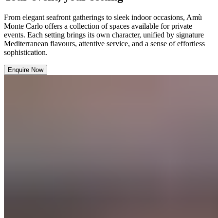
From elegant seafront gatherings to sleek indoor occasions, Amù
Monte Carlo offers a collection of spaces available for private
events. Each setting brings its own character, unified by signature
Mediterranean flavours, attentive service, and a sense of effortless
sophistication.​​​​‌ ‍ ​‍​‍‌‍ ‌ ​‍‌‍‍‌‌‍‌ ‌‍‍‌‌‍ ‍​‍​‍​ ‍‍​‍​‍‌ ​ ‌‍​‌‌‍ ‍‌‍‍‌‌ ‌​‌ ‍‌​‍ ‍‌‍‍‌‌‍ ​‍​‍​‍ ​​‍​‍‌‍‍​‌ ​‍‌‍‌‌‌‍‌‍​‍​‍​ ‍‍​‍​‍‌‍‍​‌ ‌​‌ ‌​‌ ​​‌ ​ ​ ‍‍​‍ ​‍ ‌‍ ​​‍ ‌‌‍​‌‌‍ ‍‌‍‌​​‍ ‌‌ ​‍​‍ ‌‌‍‍​‌‍ ‌ ‌​‌‍‌‌‌‍ ​‌ ​ ​‍ ‌‌ ​ ‌ ‌​‌ ‌‌‌‍‌​‌‍‍‌‌‍ ​‍ ‍‌ ‌‍‌‍‌‌‌ ​‍‌‍​ ‌‍‌‌‌‍ ​​‍ ‍‌‍​‌‌ ​​‌ ​​​‍ ‌‍‍‌‌‍ ‍‌ ‌​‌‍‌‌‌‍ ‍‌ ‌​​‍ ‌‍‌‌‌‍‌​‌‍‍‌‌ ‌​​‍ ‌‍ ‌‌‍ ‌‍‌​‌‍‌‌​ ‌‌ ​​‌ ​‍‌‍‌‌‌ ​ ‌‍‌‌‌‍ ‍‌ ‌​‌‍​‌‌ ‌​‌‍‍‌‌‍ ‌‍ ‍​ ‍ ‌‍‍‌‌‍‌​​ ‌‌‍‌​​ ​​‌‍​ ​ ‍​​ ​​​ ​‌​ ‌ ​ ‌‌​‍ ‌​ ​‍​ ‍‌​ ‌‌​ ​ ​‍ ‌​ ‌​​ ​‍‌‍​‌​ ​‌​‍ ‌​ ‍‌​ ‌‌​ ‌‍​ ‌‌​‍ ‌​ ‌‍​ ‍​‌‍‌​​ ​‌​ ‍​‌‍​‍​ ‌‌‌‍‌‌‌‍‌‍​ ‌​​ ​ ‌‍​‍​ ‍ ‌ ‌​‌ ‍‌‌ ​​‌‍‌‌​ ‌‌‍‍​‌‍ ‌ ‌​‌‍‌‌‌‍ ​‌‌​ ‌‍‍‌‌ ‌​‌‍‌‌‌‌​​‌‍​‌‌‍‌ ‌‍‌‌​ ‍ ‌ ​​‌‍​‌‌ ‌​‌‍‍​​ ‌‌ ​​‌‍​‌‌‍‌ ‌‍‌‌‌​​‍‌ ‌‌‌‍‍‌‌‍ ​‌‍‌​‌‍‌‌‌ ​‍​‍‌‌​ ‌‌‌​​‍‌‌ ‌‍‍ ‌‍‌‌‌ ‍‌​‍‌‌​ ​ ‌​‌​​‍‌‌​ ​ ‌​‌​​‍‌‌​ ​‍​ ​‍​ ​​​ ‌‍​ ‌‍‌‍​‌‌‍‌​‌‍​ ​ ​ ​ ‌ ​ ‍‌‌‍‌‍‌‍‌‌​ ​‌​‍‌‌​ ​‍​ ​‍​‍‌‌​ ‌‌‌​‌​​‍ ‍‌‍​‍‌‍ ‌‍‌​‌ ‍‌​ ‌‍​‍‌‍​‌‌ ​ ‌‍‌‌‌‌‌‌‌ ​‍‌‍ ​​ ‌‌‍‍​‌ ‌​‌ ‌​‌ ​​‌ ​ ​‍‌‌​ ​ ‌​​‌​‍‌‌​ ​‍‌​‌‍​‍‌‌​ ​‍‌​‌‍‌‍ ​​‍ ‌‌‍​‌‌‍ ‍‌‍‌​​‍ ‌‌ ​‍​‍ ‌‌‍‍​‌‍ ‌ ‌​‌‍‌‌‌‍ ​‌ ​ ​‍ ‌‌ ​ ‌ ‌​‌ ‌‌‌‍‌​‌‍‍‌‌‍ ​‍ ‍‌ ‌‍‌‍‌‌‌ ​‍‌‍​ ‌‍‌‌‌‍ ​​‍ ‍‌‍​‌‌ ​​‌ ​​​‍‌‍‌‍‍‌‌‍‌​​ ‌‌‍‌​​ ​​‌‍​ ​ ‍​​ ​​​ ​‌​ ‌ ​ ‌‌​‍ ‌​ ​‍​ ‍‌​ ‌‌​ ​ ​‍ ‌​ ‌​​ ​‍‌‍​‌​ ​‌​‍ ‌​ ‍‌​ ‌‌​ ‌‍​ ‌‌​‍ ‌​ ‌‍​ ‍​‌‍‌​​ ​‌​ ‍​‌‍​‍​ ‌‌‌‍‌‌‌‍‌‍​ ‌​​ ​ ‌‍​‍​‍‌‍‌ ‌​‌ ‍‌‌ ​​‌‍‌‌​ ‌‌‍‍​‌‍ ‌ ‌​‌‍‌‌‌‍ ​‌‌​ ‌‍‍‌‌ ‌​‌‍‌‌‌‌​​‌‍​‌‌‍‌ ‌‍‌‌​‍‌‍‌ ​​‌‍​‌‌ ‌​‌‍‍​​ ‌‌ ​​‌‍​‌‌‍‌ ‌‍‌‌‌​​‍‌ ‌‌‌‍‍‌‌‍ ​‌‍‌​‌‍‌‌‌ ​‍​‍‌‌​ ‌‌‌​​‍‌‌ ‌‍‍ ‌‍‌‌‌ ‍‌​‍‌‌​ ​ ‌​‌​​‍‌‌​ ​ ‌​‌​​‍‌‌​ ​‍​ ​‍​ ​​​ ‌‍​ ‌‍‌‍​‌‌‍‌​‌‍​ ​ ​ ​ ‌ ​ ‍‌‌‍‌‍‌‍‌‌​ ​‌​‍‌‌​ ​‍​ ​‍​‍‌‌​ ‌‌‌​‌​​‍ ‍‌‍​‍‌‍ ‌‍‌​‌ ‍‌​‍‌‍‌ ​​‌‍‌‌‌ ​‍‌ ​ ‌ ​​‌‍‌‌‌‍​ ‌ ‌​‌‍‍‌‌ ‌‍‌‍‌‌​ ‌‌ ​​‌ ‌‌‌‍​‍‌‍ ​‌‍‍‌‌ ​ ‌‍‍​‌‍‌‌‌‍‌​​‍​‍‌ ‌
Enquire Now​​​​‌ ‍ ​‍​‍‌‍ ‌ ​‍‌‍‍‌‌‍‌ ‌‍‍‌‌‍ ‍​‍​‍​ ‍‍​‍​‍‌ ​ ‌‍​‌‌‍ ‍‌‍‍‌‌ ‌​‌ ‍‌​‍ ‍‌‍‍‌‌‍ ​‍​‍​‍ ​​‍​‍‌‍‍​‌ ​‍‌‍‌‌‌‍‌‍​‍​‍​ ‍‍​‍​‍‌‍‍​‌ ‌​‌ ‌​‌ ​​‌ ​ ​ ‍‍​‍ ​‍ ‌‍ ​​‍ ‌‌‍​‌‌‍ ‍‌‍‌​​‍ ‌‌ ​‍​‍ ‌‌‍‍​‌‍ ‌ ‌​‌‍‌‌‌‍ ​‌ ​ ​‍ ‌‌ ​ ‌ ‌​‌ ‌‌‌‍‌​‌‍‍‌‌‍ ​‍ ‍‌ ‌‍‌‍‌‌‌ ​‍‌‍​ ‌‍‌‌‌‍ ​​‍ ‍‌‍​‌‌ ​​‌ ​​​‍ ‌‍‍‌‌‍ ‍‌ ‌​‌‍‌‌‌‍ ‍‌ ‌​​‍ ‌‍‌‌‌‍‌​‌‍‍‌‌ ‌​​‍ ‌‍ ‌‌‍ ‌‍‌​‌‍‌‌​ ‌‌ ​​‌ ​‍‌‍‌‌‌ ​ ‌‍‌‌‌‍ ‍‌ ‌​‌‍​‌‌ ‌​‌‍‍‌‌‍ ‌‍ ‍​ ‍ ‌‍‍‌‌‍‌​​ ‌‌‍‌​​ ​​‌‍​ ​ ‍​​ ​​​ ​‌​ ‌ ​ ‌‌​‍ ‌​ ​‍​ ‍‌​ ‌‌​ ​ ​‍ ‌​ ‌​​ ​‍‌‍​‌​ ​‌​‍ ‌​ ‍‌​ ‌‌​ ‌‍​ ‌‌​‍ ‌​ ‌‍​ ‍​‌‍‌​​ ​‌​ ‍​‌‍​‍​ ‌‌‌‍‌‌‌‍‌‍​ ‌​​ ​ ‌‍​‍​ ‍ ‌ ‌​‌ ‍‌‌ ​​‌‍‌‌​ ‌‌‍‍​‌‍ ‌ ‌​‌‍‌‌‌‍ ​‌‌​ ‌‍‍‌‌ ‌​‌‍‌‌‌‌​​‌‍​‌‌‍‌ ‌‍‌‌​ ‍ ‌ ​​‌‍​‌‌ ‌​‌‍‍​​ ‌‌ ​​‌‍​‌‌‍‌ ‌‍‌‌‌​​‍‌ ‌‌‌‍‍‌‌‍ ​‌‍‌​‌‍‌‌‌ ​‍​‍‌‌​ ‌‌‌​​‍‌‌ ‌‍‍ ‌‍‌‌‌ ‍‌​‍‌‌​ ​ ‌​‌​​‍‌‌​ ​ ‌​‌​​‍‌‌​ ​‍​ ​‍​ ​​​ ‌‍​ ‌‍‌‍​‌‌‍‌​‌‍​ ​ ​ ​ ‌ ​ ‍‌‌‍‌‍‌‍‌‌​ ​‌​‍‌‌​ ​‍​ ​‍​‍‌‌​ ‌‌‌​‌​​‍ ‍‌ ​​‌ ​‍‌‍‍‌‌‍ ‌‌‍​‌‌ ​‍‌ ‍‌‌​​ ‌ ‌​‌‍​‌​‍ ‍‌‍ ​‌‍​‌‌‍​‍‌‍‌‌‌‍ ​​ ‌‍​‍‌‍​‌‌ ​ ‌‍‌‌‌‌‌‌‌ ​‍‌‍ ​​ ‌‌‍‍​‌ ‌​‌ ‌​‌ ​​‌ ​ ​‍‌‌​ ​ ‌​​‌​‍‌‌​ ​‍‌​‌‍​‍‌‌​ ​‍‌​‌‍‌‍ ​​‍ ‌‌‍​‌‌‍ ‍‌‍‌​​‍ ‌‌ ​‍​‍ ‌‌‍‍​‌‍ ‌ ‌​‌‍‌‌‌‍ ​‌ ​ ​‍ ‌‌ ​ ‌ ‌​‌ ‌‌‌‍‌​‌‍‍‌‌‍ ​‍ ‍‌ ‌‍‌‍‌‌‌ ​‍‌‍​ ‌‍‌‌‌‍ ​​‍ ‍‌‍​‌‌ ​​‌ ​​​‍‌‍‌‍‍‌‌‍‌​​ ‌‌‍‌​​ ​​‌‍​ ​ ‍​​ ​​​ ​‌​ ‌ ​ ‌‌​‍ ‌​ ​‍​ ‍‌​ ‌‌​ ​ ​‍ ‌​ ‌​​ ​‍‌‍​‌​ ​‌​‍ ‌​ ‍‌​ ‌‌​ ‌‍​ ‌‌​‍ ‌​ ‌‍​ ‍​‌‍‌​​ ​‌​ ‍​‌‍​‍​ ‌‌‌‍‌‌‌‍‌‍​ ‌​​ ​ ‌‍​‍​‍‌‍‌ ‌​‌ ‍‌‌ ​​‌‍‌‌​ ‌‌‍‍​‌‍ ‌ ‌​‌‍‌‌‌‍ ​‌‌​ ‌‍‍‌‌ ‌​‌‍‌‌‌‌​​‌‍​‌‌‍‌ ‌‍‌‌​‍‌‍‌ ​​‌‍​‌‌ ‌​‌‍‍​​ ‌‌ ​​‌‍​‌‌‍‌ ‌‍‌‌‌​​‍‌ ‌‌‌‍‍‌‌‍ ​‌‍‌​‌‍‌‌‌ ​‍​‍‌‌​ ‌‌‌​​‍‌‌ ‌‍‍ ‌‍‌‌‌ ‍‌​‍‌‌​ ​ ‌​‌​​‍‌‌​ ​ ‌​‌​​‍‌‌​ ​‍​ ​‍​ ​​​ ‌‍​ ‌‍‌‍​‌‌‍‌​‌‍​ ​ ​ ​ ‌ ​ ‍‌‌‍‌‍‌‍‌‌​ ​‌​‍‌‌​ ​‍​ ​‍​‍‌‌​ ‌‌‌​‌​​‍ ‍‌ ​​‌ ​‍‌‍‍‌‌‍ ‌‌‍​‌‌ ​‍‌ ‍‌‌​​ ‌ ‌​‌‍​‌​‍ ‍‌‍ ​‌‍​‌‌‍​‍‌‍‌‌‌‍ ​​‍‌‍‌ ​​‌‍‌‌‌ ​‍‌ ​ ‌ ​​‌‍‌‌‌‍​ ‌ ‌​‌‍‍‌‌ ‌‍‌‍‌‌​ ‌‌ ​​‌ ‌‌‌‍​‍‌‍ ​‌‍‍‌‌ ​ ‌‍‍​‌‍‌‌‌‍‌​​‍​‍‌ ‌