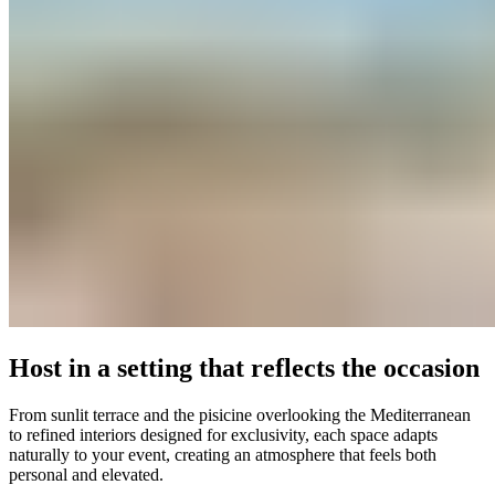
Host in a setting that reflects the occasion​​​​‌ ‍ ​‍​‍‌‍ ‌ ​‍‌‍‍‌‌‍‌ ‌‍‍‌‌‍ ‍​‍​‍​ ‍‍​‍​‍‌ ​ ‌‍​‌‌‍ ‍‌‍‍‌‌ ‌​‌ ‍‌​‍ ‍‌‍‍‌‌‍ ​‍​‍​‍ ​​‍​‍‌‍‍​‌ ​‍‌‍‌‌‌‍‌‍​‍​‍​ ‍‍​‍​‍‌‍‍​‌ ‌​‌ ‌​‌ ​​‌ ​ ​ ‍‍​‍ ​‍ ‌‍ ​​‍ ‌‌‍​‌‌‍ ‍‌‍‌​​‍ ‌‌ ​‍​‍ ‌‌‍‍​‌‍ ‌ ‌​‌‍‌‌‌‍ ​‌ ​ ​‍ ‌‌ ​ ‌ ‌​‌ ‌‌‌‍‌​‌‍‍‌‌‍ ​‍ ‍‌ ‌‍‌‍‌‌‌ ​‍‌‍​ ‌‍‌‌‌‍ ​​‍ ‍‌‍​‌‌ ​​‌ ​​​‍ ‌‍‍‌‌‍ ‍‌ ‌​‌‍‌‌‌‍ ‍‌ ‌​​‍ ‌‍‌‌‌‍‌​‌‍‍‌‌ ‌​​‍ ‌‍ ‌‌‍ ‌‍‌​‌‍‌‌​ ‌‌ ​​‌ ​‍‌‍‌‌‌ ​ ‌‍‌‌‌‍ ‍‌ ‌​‌‍​‌‌ ‌​‌‍‍‌‌‍ ‌‍ ‍​ ‍ ‌‍‍‌‌‍‌​​ ‌‌‍‌​​ ​​‌‍​ ​ ‍​​ ​​​ ​‌​ ‌ ​ ‌‌​‍ ‌​ ​‍​ ‍‌​ ‌‌​ ​ ​‍ ‌​ ‌​​ ​‍‌‍​‌​ ​‌​‍ ‌​ ‍‌​ ‌‌​ ‌‍​ ‌‌​‍ ‌​ ‌‍​ ‍​‌‍‌​​ ​‌​ ‍​‌‍​‍​ ‌‌‌‍‌‌‌‍‌‍​ ‌​​ ​ ‌‍​‍​ ‍ ‌ ‌​‌ ‍‌‌ ​​‌‍‌‌​ ‌‌‍‍​‌‍ ‌ ‌​‌‍‌‌‌‍ ​‌‌​ ‌‍‍‌‌ ‌​‌‍‌‌‌‌​​‌‍​‌‌‍‌ ‌‍‌‌​ ‍ ‌ ​​‌‍​‌‌ ‌​‌‍‍​​ ‌‌ ​​‌‍​‌‌‍‌ ‌‍‌‌‌​​‍‌ ‌‌‌‍‍‌‌‍ ​‌‍‌​‌‍‌‌‌ ​‍​‍‌‌​ ‌‌‌​​‍‌‌ ‌‍‍ ‌‍‌‌‌ ‍‌​‍‌‌​ ​ ‌​‌​​‍‌‌​ ​ ‌​‌​​‍‌‌​ ​‍​ ​‍​ ​ ‌‍​‍​ ‌‍‌‍​‌​ ​‍​ ​‌​ ​‌​ ‍‌​ ​‍​ ‍​​ ‌‌​ ‍​​‍‌‌​ ​‍​ ​‍​‍‌‌​ ‌‌‌​‌​​‍ ‍‌‍‍​‌‍‌‌‌‍​‌‌‍‌​‌‍‍‌‌‍ ‍‌‍‌ ​ ‌‍​‍‌‍​‌‌ ​ ‌‍‌‌‌‌‌‌‌ ​‍‌‍ ​​ ‌‌‍‍​‌ ‌​‌ ‌​‌ ​​‌ ​ ​‍‌‌​ ​ ‌​​‌​‍‌‌​ ​‍‌​‌‍​‍‌‌​ ​‍‌​‌‍‌‍ ​​‍ ‌‌‍​‌‌‍ ‍‌‍‌​​‍ ‌‌ ​‍​‍ ‌‌‍‍​‌‍ ‌ ‌​‌‍‌‌‌‍ ​‌ ​ ​‍ ‌‌ ​ ‌ ‌​‌ ‌‌‌‍‌​‌‍‍‌‌‍ ​‍ ‍‌ ‌‍‌‍‌‌‌ ​‍‌‍​ ‌‍‌‌‌‍ ​​‍ ‍‌‍​‌‌ ​​‌ ​​​‍‌‍‌‍‍‌‌‍‌​​ ‌‌‍‌​​ ​​‌‍​ ​ ‍​​ ​​​ ​‌​ ‌ ​ ‌‌​‍ ‌​ ​‍​ ‍‌​ ‌‌​ ​ ​‍ ‌​ ‌​​ ​‍‌‍​‌​ ​‌​‍ ‌​ ‍‌​ ‌‌​ ‌‍​ ‌‌​‍ ‌​ ‌‍​ ‍​‌‍‌​​ ​‌​ ‍​‌‍​‍​ ‌‌‌‍‌‌‌‍‌‍​ ‌​​ ​ ‌‍​‍​‍‌‍‌ ‌​‌ ‍‌‌ ​​‌‍‌‌​ ‌‌‍‍​‌‍ ‌ ‌​‌‍‌‌‌‍ ​‌‌​ ‌‍‍‌‌ ‌​‌‍‌‌‌‌​​‌‍​‌‌‍‌ ‌‍‌‌​‍‌‍‌ ​​‌‍​‌‌ ‌​‌‍‍​​ ‌‌ ​​‌‍​‌‌‍‌ ‌‍‌‌‌​​‍‌ ‌‌‌‍‍‌‌‍ ​‌‍‌​‌‍‌‌‌ ​‍​‍‌‌​ ‌‌‌​​‍‌‌ ‌‍‍ ‌‍‌‌‌ ‍‌​‍‌‌​ ​ ‌​‌​​‍‌‌​ ​ ‌​‌​​‍‌‌​ ​‍​ ​‍​ ​ ‌‍​‍​ ‌‍‌‍​‌​ ​‍​ ​‌​ ​‌​ ‍‌​ ​‍​ ‍​​ ‌‌​ ‍​​‍‌‌​ ​‍​ ​‍​‍‌‌​ ‌‌‌​‌​​‍ ‍‌‍‍​‌‍‌‌‌‍​‌‌‍‌​‌‍‍‌‌‍ ‍‌‍‌ ​‍‌‍‌ ​​‌‍‌‌‌ ​‍‌ ​ ‌ ​​‌‍‌‌‌‍​ ‌ ‌​‌‍‍‌‌ ‌‍‌‍‌‌​ ‌‌ ​​‌ ‌‌‌‍​‍‌‍ ​‌‍‍‌‌ ​ ‌‍‍​‌‍‌‌‌‍‌​​‍​‍‌ ‌
From sunlit terrace and the pisicine overlooking the Mediterranean
to refined interiors designed for exclusivity, each space adapts
naturally to your event, creating an atmosphere that feels both
personal and elevated.​​​​‌ ‍ ​‍​‍‌‍ ‌ ​‍‌‍‍‌‌‍‌ ‌‍‍‌‌‍ ‍​‍​‍​ ‍‍​‍​‍‌ ​ ‌‍​‌‌‍ ‍‌‍‍‌‌ ‌​‌ ‍‌​‍ ‍‌‍‍‌‌‍ ​‍​‍​‍ ​​‍​‍‌‍‍​‌ ​‍‌‍‌‌‌‍‌‍​‍​‍​ ‍‍​‍​‍‌‍‍​‌ ‌​‌ ‌​‌ ​​‌ ​ ​ ‍‍​‍ ​‍ ‌‍ ​​‍ ‌‌‍​‌‌‍ ‍‌‍‌​​‍ ‌‌ ​‍​‍ ‌‌‍‍​‌‍ ‌ ‌​‌‍‌‌‌‍ ​‌ ​ ​‍ ‌‌ ​ ‌ ‌​‌ ‌‌‌‍‌​‌‍‍‌‌‍ ​‍ ‍‌ ‌‍‌‍‌‌‌ ​‍‌‍​ ‌‍‌‌‌‍ ​​‍ ‍‌‍​‌‌ ​​‌ ​​​‍ ‌‍‍‌‌‍ ‍‌ ‌​‌‍‌‌‌‍ ‍‌ ‌​​‍ ‌‍‌‌‌‍‌​‌‍‍‌‌ ‌​​‍ ‌‍ ‌‌‍ ‌‍‌​‌‍‌‌​ ‌‌ ​​‌ ​‍‌‍‌‌‌ ​ ‌‍‌‌‌‍ ‍‌ ‌​‌‍​‌‌ ‌​‌‍‍‌‌‍ ‌‍ ‍​ ‍ ‌‍‍‌‌‍‌​​ ‌‌‍‌​​ ​​‌‍​ ​ ‍​​ ​​​ ​‌​ ‌ ​ ‌‌​‍ ‌​ ​‍​ ‍‌​ ‌‌​ ​ ​‍ ‌​ ‌​​ ​‍‌‍​‌​ ​‌​‍ ‌​ ‍‌​ ‌‌​ ‌‍​ ‌‌​‍ ‌​ ‌‍​ ‍​‌‍‌​​ ​‌​ ‍​‌‍​‍​ ‌‌‌‍‌‌‌‍‌‍​ ‌​​ ​ ‌‍​‍​ ‍ ‌ ‌​‌ ‍‌‌ ​​‌‍‌‌​ ‌‌‍‍​‌‍ ‌ ‌​‌‍‌‌‌‍ ​‌‌​ ‌‍‍‌‌ ‌​‌‍‌‌‌‌​​‌‍​‌‌‍‌ ‌‍‌‌​ ‍ ‌ ​​‌‍​‌‌ ‌​‌‍‍​​ ‌‌ ​​‌‍​‌‌‍‌ ‌‍‌‌‌​​‍‌ ‌‌‌‍‍‌‌‍ ​‌‍‌​‌‍‌‌‌ ​‍​‍‌‌​ ‌‌‌​​‍‌‌ ‌‍‍ ‌‍‌‌‌ ‍‌​‍‌‌​ ​ ‌​‌​​‍‌‌​ ​ ‌​‌​​‍‌‌​ ​‍​ ​‍​ ​ ‌‍​‍​ ‌‍‌‍​‌​ ​‍​ ​‌​ ​‌​ ‍‌​ ​‍​ ‍​​ ‌‌​ ‍​​‍‌‌​ ​‍​ ​‍​‍‌‌​ ‌‌‌​‌​​‍ ‍‌‍​‍‌‍ ‌‍‌​‌ ‍‌​ ‌‍​‍‌‍​‌‌ ​ ‌‍‌‌‌‌‌‌‌ ​‍‌‍ ​​ ‌‌‍‍​‌ ‌​‌ ‌​‌ ​​‌ ​ ​‍‌‌​ ​ ‌​​‌​‍‌‌​ ​‍‌​‌‍​‍‌‌​ ​‍‌​‌‍‌‍ ​​‍ ‌‌‍​‌‌‍ ‍‌‍‌​​‍ ‌‌ ​‍​‍ ‌‌‍‍​‌‍ ‌ ‌​‌‍‌‌‌‍ ​‌ ​ ​‍ ‌‌ ​ ‌ ‌​‌ ‌‌‌‍‌​‌‍‍‌‌‍ ​‍ ‍‌ ‌‍‌‍‌‌‌ ​‍‌‍​ ‌‍‌‌‌‍ ​​‍ ‍‌‍​‌‌ ​​‌ ​​​‍‌‍‌‍‍‌‌‍‌​​ ‌‌‍‌​​ ​​‌‍​ ​ ‍​​ ​​​ ​‌​ ‌ ​ ‌‌​‍ ‌​ ​‍​ ‍‌​ ‌‌​ ​ ​‍ ‌​ ‌​​ ​‍‌‍​‌​ ​‌​‍ ‌​ ‍‌​ ‌‌​ ‌‍​ ‌‌​‍ ‌​ ‌‍​ ‍​‌‍‌​​ ​‌​ ‍​‌‍​‍​ ‌‌‌‍‌‌‌‍‌‍​ ‌​​ ​ ‌‍​‍​‍‌‍‌ ‌​‌ ‍‌‌ ​​‌‍‌‌​ ‌‌‍‍​‌‍ ‌ ‌​‌‍‌‌‌‍ ​‌‌​ ‌‍‍‌‌ ‌​‌‍‌‌‌‌​​‌‍​‌‌‍‌ ‌‍‌‌​‍‌‍‌ ​​‌‍​‌‌ ‌​‌‍‍​​ ‌‌ ​​‌‍​‌‌‍‌ ‌‍‌‌‌​​‍‌ ‌‌‌‍‍‌‌‍ ​‌‍‌​‌‍‌‌‌ ​‍​‍‌‌​ ‌‌‌​​‍‌‌ ‌‍‍ ‌‍‌‌‌ ‍‌​‍‌‌​ ​ ‌​‌​​‍‌‌​ ​ ‌​‌​​‍‌‌​ ​‍​ ​‍​ ​ ‌‍​‍​ ‌‍‌‍​‌​ ​‍​ ​‌​ ​‌​ ‍‌​ ​‍​ ‍​​ ‌‌​ ‍​​‍‌‌​ ​‍​ ​‍​‍‌‌​ ‌‌‌​‌​​‍ ‍‌‍​‍‌‍ ‌‍‌​‌ ‍‌​‍‌‍‌ ​​‌‍‌‌‌ ​‍‌ ​ ‌ ​​‌‍‌‌‌‍​ ‌ ‌​‌‍‍‌‌ ‌‍‌‍‌‌​ ‌‌ ​​‌ ‌‌‌‍​‍‌‍ ​‌‍‍‌‌ ​ ‌‍‍​‌‍‌‌‌‍‌​​‍​‍‌ ‌