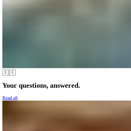
Your questions, answered.​​​​‌ ‍ ​‍​‍‌‍ ‌ ​‍‌‍‍‌‌‍‌ ‌‍‍‌‌‍ ‍​‍​‍​ ‍‍​‍​‍‌ ​ ‌‍​‌‌‍ ‍‌‍‍‌‌ ‌​‌ ‍‌​‍ ‍‌‍‍‌‌‍ ​‍​‍​‍ ​​‍​‍‌‍‍​‌ ​‍‌‍‌‌‌‍‌‍​‍​‍​ ‍‍​‍​‍‌‍‍​‌ ‌​‌ ‌​‌ ​​‌ ​ ​ ‍‍​‍ ​‍ ‌‍ ​​‍ ‌‌‍​‌‌‍ ‍‌‍‌​​‍ ‌‌ ​‍​‍ ‌‌‍‍​‌‍ ‌ ‌​‌‍‌‌‌‍ ​‌ ​ ​‍ ‌‌ ​ ‌ ‌​‌ ‌‌‌‍‌​‌‍‍‌‌‍ ​‍ ‍‌ ‌‍‌‍‌‌‌ ​‍‌‍​ ‌‍‌‌‌‍ ​​‍ ‍‌‍​‌‌ ​​‌ ​​​‍ ‌‍‍‌‌‍ ‍‌ ‌​‌‍‌‌‌‍ ‍‌ ‌​​‍ ‌‍‌‌‌‍‌​‌‍‍‌‌ ‌​​‍ ‌‍ ‌‌‍ ‌‍‌​‌‍‌‌​ ‌‌ ​​‌ ​‍‌‍‌‌‌ ​ ‌‍‌‌‌‍ ‍‌ ‌​‌‍​‌‌ ‌​‌‍‍‌‌‍ ‌‍ ‍​ ‍ ‌‍‍‌‌‍‌​​ ‌‌‍‌​​ ​​‌‍​ ​ ‍​​ ​​​ ​‌​ ‌ ​ ‌‌​‍ ‌​ ​‍​ ‍‌​ ‌‌​ ​ ​‍ ‌​ ‌​​ ​‍‌‍​‌​ ​‌​‍ ‌​ ‍‌​ ‌‌​ ‌‍​ ‌‌​‍ ‌​ ‌‍​ ‍​‌‍‌​​ ​‌​ ‍​‌‍​‍​ ‌‌‌‍‌‌‌‍‌‍​ ‌​​ ​ ‌‍​‍​ ‍ ‌ ‌​‌ ‍‌‌ ​​‌‍‌‌​ ‌‌‍‍​‌‍ ‌ ‌​‌‍‌‌‌‍ ​‌‌​ ‌‍‍‌‌ ‌​‌‍‌‌‌‌​​‌‍​‌‌‍‌ ‌‍‌‌​ ‍ ‌ ​​‌‍​‌‌ ‌​‌‍‍​​ ‌‌ ​​‌‍​‌‌‍‌ ‌‍‌‌‌​​‍‌ ‌‌‌‍‍‌‌‍ ​‌‍‌​‌‍‌‌‌ ​‍​‍‌‌​ ‌‌‌​​‍‌‌ ‌‍‍ ‌‍‌‌‌ ‍‌​‍‌‌​ ​ ‌​‌​​‍‌‌​ ​ ‌​‌​​‍‌‌​ ​‍​ ​‍‌‍​ ​ ​‍​ ​​​ ‌‍​ ‌‌​ ‌​​ ‌ ​ ‍‌​ ‍‌​ ‍‌​ ​​​ ‍​​‍‌‌​ ​‍​ ​‍​‍‌‌​ ‌‌‌​‌​​‍ ‍‌‍‍​‌‍‌‌‌‍​‌‌‍‌​‌‍‍‌‌‍ ‍‌‍‌ ​ ‌‍​‍‌‍​‌‌ ​ ‌‍‌‌‌‌‌‌‌ ​‍‌‍ ​​ ‌‌‍‍​‌ ‌​‌ ‌​‌ ​​‌ ​ ​‍‌‌​ ​ ‌​​‌​‍‌‌​ ​‍‌​‌‍​‍‌‌​ ​‍‌​‌‍‌‍ ​​‍ ‌‌‍​‌‌‍ ‍‌‍‌​​‍ ‌‌ ​‍​‍ ‌‌‍‍​‌‍ ‌ ‌​‌‍‌‌‌‍ ​‌ ​ ​‍ ‌‌ ​ ‌ ‌​‌ ‌‌‌‍‌​‌‍‍‌‌‍ ​‍ ‍‌ ‌‍‌‍‌‌‌ ​‍‌‍​ ‌‍‌‌‌‍ ​​‍ ‍‌‍​‌‌ ​​‌ ​​​‍‌‍‌‍‍‌‌‍‌​​ ‌‌‍‌​​ ​​‌‍​ ​ ‍​​ ​​​ ​‌​ ‌ ​ ‌‌​‍ ‌​ ​‍​ ‍‌​ ‌‌​ ​ ​‍ ‌​ ‌​​ ​‍‌‍​‌​ ​‌​‍ ‌​ ‍‌​ ‌‌​ ‌‍​ ‌‌​‍ ‌​ ‌‍​ ‍​‌‍‌​​ ​‌​ ‍​‌‍​‍​ ‌‌‌‍‌‌‌‍‌‍​ ‌​​ ​ ‌‍​‍​‍‌‍‌ ‌​‌ ‍‌‌ ​​‌‍‌‌​ ‌‌‍‍​‌‍ ‌ ‌​‌‍‌‌‌‍ ​‌‌​ ‌‍‍‌‌ ‌​‌‍‌‌‌‌​​‌‍​‌‌‍‌ ‌‍‌‌​‍‌‍‌ ​​‌‍​‌‌ ‌​‌‍‍​​ ‌‌ ​​‌‍​‌‌‍‌ ‌‍‌‌‌​​‍‌ ‌‌‌‍‍‌‌‍ ​‌‍‌​‌‍‌‌‌ ​‍​‍‌‌​ ‌‌‌​​‍‌‌ ‌‍‍ ‌‍‌‌‌ ‍‌​‍‌‌​ ​ ‌​‌​​‍‌‌​ ​ ‌​‌​​‍‌‌​ ​‍​ ​‍‌‍​ ​ ​‍​ ​​​ ‌‍​ ‌‌​ ‌​​ ‌ ​ ‍‌​ ‍‌​ ‍‌​ ​​​ ‍​​‍‌‌​ ​‍​ ​‍​‍‌‌​ ‌‌‌​‌​​‍ ‍‌‍‍​‌‍‌‌‌‍​‌‌‍‌​‌‍‍‌‌‍ ‍‌‍‌ ​‍‌‍‌ ​​‌‍‌‌‌ ​‍‌ ​ ‌ ​​‌‍‌‌‌‍​ ‌ ‌​‌‍‍‌‌ ‌‍‌‍‌‌​ ‌‌ ​​‌ ‌‌‌‍​‍‌‍ ​‌‍‍‌‌ ​ ‌‍‍​‌‍‌‌‌‍‌​​‍​‍‌ ‌
Read all​​​​‌ ‍ ​‍​‍‌‍ ‌ ​‍‌‍‍‌‌‍‌ ‌‍‍‌‌‍ ‍​‍​‍​ ‍‍​‍​‍‌ ​ ‌‍​‌‌‍ ‍‌‍‍‌‌ ‌​‌ ‍‌​‍ ‍‌‍‍‌‌‍ ​‍​‍​‍ ​​‍​‍‌‍‍​‌ ​‍‌‍‌‌‌‍‌‍​‍​‍​ ‍‍​‍​‍‌‍‍​‌ ‌​‌ ‌​‌ ​​‌ ​ ​ ‍‍​‍ ​‍ ‌‍ ​​‍ ‌‌‍​‌‌‍ ‍‌‍‌​​‍ ‌‌ ​‍​‍ ‌‌‍‍​‌‍ ‌ ‌​‌‍‌‌‌‍ ​‌ ​ ​‍ ‌‌ ​ ‌ ‌​‌ ‌‌‌‍‌​‌‍‍‌‌‍ ​‍ ‍‌ ‌‍‌‍‌‌‌ ​‍‌‍​ ‌‍‌‌‌‍ ​​‍ ‍‌‍​‌‌ ​​‌ ​​​‍ ‌‍‍‌‌‍ ‍‌ ‌​‌‍‌‌‌‍ ‍‌ ‌​​‍ ‌‍‌‌‌‍‌​‌‍‍‌‌ ‌​​‍ ‌‍ ‌‌‍ ‌‍‌​‌‍‌‌​ ‌‌ ​​‌ ​‍‌‍‌‌‌ ​ ‌‍‌‌‌‍ ‍‌ ‌​‌‍​‌‌ ‌​‌‍‍‌‌‍ ‌‍ ‍​ ‍ ‌‍‍‌‌‍‌​​ ‌‌‍‌​​ ​​‌‍​ ​ ‍​​ ​​​ ​‌​ ‌ ​ ‌‌​‍ ‌​ ​‍​ ‍‌​ ‌‌​ ​ ​‍ ‌​ ‌​​ ​‍‌‍​‌​ ​‌​‍ ‌​ ‍‌​ ‌‌​ ‌‍​ ‌‌​‍ ‌​ ‌‍​ ‍​‌‍‌​​ ​‌​ ‍​‌‍​‍​ ‌‌‌‍‌‌‌‍‌‍​ ‌​​ ​ ‌‍​‍​ ‍ ‌ ‌​‌ ‍‌‌ ​​‌‍‌‌​ ‌‌‍‍​‌‍ ‌ ‌​‌‍‌‌‌‍ ​‌‌​ ‌‍‍‌‌ ‌​‌‍‌‌‌‌​​‌‍​‌‌‍‌ ‌‍‌‌​ ‍ ‌ ​​‌‍​‌‌ ‌​‌‍‍​​ ‌‌ ​​‌‍​‌‌‍‌ ‌‍‌‌‌​​‍‌ ‌‌‌‍‍‌‌‍ ​‌‍‌​‌‍‌‌‌ ​‍​‍‌‌​ ‌‌‌​​‍‌‌ ‌‍‍ ‌‍‌‌‌ ‍‌​‍‌‌​ ​ ‌​‌​​‍‌‌​ ​ ‌​‌​​‍‌‌​ ​‍​ ​‍‌‍​ ​ ​‍​ ​​​ ‌‍​ ‌‌​ ‌​​ ‌ ​ ‍‌​ ‍‌​ ‍‌​ ​​​ ‍​​‍‌‌​ ​‍​ ​‍​‍‌‌​ ‌‌‌​‌​​‍ ‍‌ ​ ‌‍‌‌‌‍​ ‌‍ ‌‍ ‍‌‍‌​‌‍​‌‌ ​‍‌ ‍‌‌​​ ‌ ‌​‌‍​‌​‍ ‍‌‍ ​‌‍​‌‌‍​‍‌‍‌‌‌‍ ​​ ‌‍​‍‌‍​‌‌ ​ ‌‍‌‌‌‌‌‌‌ ​‍‌‍ ​​ ‌‌‍‍​‌ ‌​‌ ‌​‌ ​​‌ ​ ​‍‌‌​ ​ ‌​​‌​‍‌‌​ ​‍‌​‌‍​‍‌‌​ ​‍‌​‌‍‌‍ ​​‍ ‌‌‍​‌‌‍ ‍‌‍‌​​‍ ‌‌ ​‍​‍ ‌‌‍‍​‌‍ ‌ ‌​‌‍‌‌‌‍ ​‌ ​ ​‍ ‌‌ ​ ‌ ‌​‌ ‌‌‌‍‌​‌‍‍‌‌‍ ​‍ ‍‌ ‌‍‌‍‌‌‌ ​‍‌‍​ ‌‍‌‌‌‍ ​​‍ ‍‌‍​‌‌ ​​‌ ​​​‍‌‍‌‍‍‌‌‍‌​​ ‌‌‍‌​​ ​​‌‍​ ​ ‍​​ ​​​ ​‌​ ‌ ​ ‌‌​‍ ‌​ ​‍​ ‍‌​ ‌‌​ ​ ​‍ ‌​ ‌​​ ​‍‌‍​‌​ ​‌​‍ ‌​ ‍‌​ ‌‌​ ‌‍​ ‌‌​‍ ‌​ ‌‍​ ‍​‌‍‌​​ ​‌​ ‍​‌‍​‍​ ‌‌‌‍‌‌‌‍‌‍​ ‌​​ ​ ‌‍​‍​‍‌‍‌ ‌​‌ ‍‌‌ ​​‌‍‌‌​ ‌‌‍‍​‌‍ ‌ ‌​‌‍‌‌‌‍ ​‌‌​ ‌‍‍‌‌ ‌​‌‍‌‌‌‌​​‌‍​‌‌‍‌ ‌‍‌‌​‍‌‍‌ ​​‌‍​‌‌ ‌​‌‍‍​​ ‌‌ ​​‌‍​‌‌‍‌ ‌‍‌‌‌​​‍‌ ‌‌‌‍‍‌‌‍ ​‌‍‌​‌‍‌‌‌ ​‍​‍‌‌​ ‌‌‌​​‍‌‌ ‌‍‍ ‌‍‌‌‌ ‍‌​‍‌‌​ ​ ‌​‌​​‍‌‌​ ​ ‌​‌​​‍‌‌​ ​‍​ ​‍‌‍​ ​ ​‍​ ​​​ ‌‍​ ‌‌​ ‌​​ ‌ ​ ‍‌​ ‍‌​ ‍‌​ ​​​ ‍​​‍‌‌​ ​‍​ ​‍​‍‌‌​ ‌‌‌​‌​​‍ ‍‌ ​ ‌‍‌‌‌‍​ ‌‍ ‌‍ ‍‌‍‌​‌‍​‌‌ ​‍‌ ‍‌‌​​ ‌ ‌​‌‍​‌​‍ ‍‌‍ ​‌‍​‌‌‍​‍‌‍‌‌‌‍ ​​‍‌‍‌ ​​‌‍‌‌‌ ​‍‌ ​ ‌ ​​‌‍‌‌‌‍​ ‌ ‌​‌‍‍‌‌ ‌‍‌‍‌‌​ ‌‌ ​​‌ ‌‌‌‍​‍‌‍ ​‌‍‍‌‌ ​ ‌‍‍​‌‍‌‌‌‍‌​​‍​‍‌ ‌