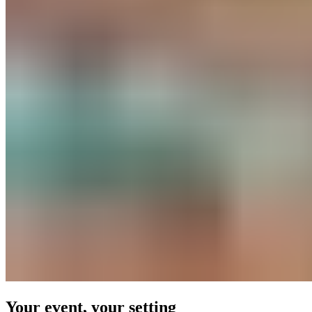
Your event, your setting​​​​‌ ‍ ​‍​‍‌‍ ‌ ​‍‌‍‍‌‌‍‌ ‌‍‍‌‌‍ ‍​‍​‍​ ‍‍​‍​‍‌ ​ ‌‍​‌‌‍ ‍‌‍‍‌‌ ‌​‌ ‍‌​‍ ‍‌‍‍‌‌‍ ​‍​‍​‍ ​​‍​‍‌‍‍​‌ ​‍‌‍‌‌‌‍‌‍​‍​‍​ ‍‍​‍​‍‌‍‍​‌ ‌​‌ ‌​‌ ​​‌ ​ ​ ‍‍​‍ ​‍ ‌‍ ​​‍ ‌‌‍​‌‌‍ ‍‌‍‌​​‍ ‌‌ ​‍​‍ ‌‌‍‍​‌‍ ‌ ‌​‌‍‌‌‌‍ ​‌ ​ ​‍ ‌‌ ​ ‌ ‌​‌ ‌‌‌‍‌​‌‍‍‌‌‍ ​‍ ‍‌ ‌‍‌‍‌‌‌ ​‍‌‍​ ‌‍‌‌‌‍ ​​‍ ‍‌‍​‌‌ ​​‌ ​​​‍ ‌‍‍‌‌‍ ‍‌ ‌​‌‍‌‌‌‍ ‍‌ ‌​​‍ ‌‍‌‌‌‍‌​‌‍‍‌‌ ‌​​‍ ‌‍ ‌‌‍ ‌‍‌​‌‍‌‌​ ‌‌ ​​‌ ​‍‌‍‌‌‌ ​ ‌‍‌‌‌‍ ‍‌ ‌​‌‍​‌‌ ‌​‌‍‍‌‌‍ ‌‍ ‍​ ‍ ‌‍‍‌‌‍‌​​ ‌‌‍‌​​ ​​‌‍​ ​ ‍​​ ​​​ ​‌​ ‌ ​ ‌‌​‍ ‌​ ​‍​ ‍‌​ ‌‌​ ​ ​‍ ‌​ ‌​​ ​‍‌‍​‌​ ​‌​‍ ‌​ ‍‌​ ‌‌​ ‌‍​ ‌‌​‍ ‌​ ‌‍​ ‍​‌‍‌​​ ​‌​ ‍​‌‍​‍​ ‌‌‌‍‌‌‌‍‌‍​ ‌​​ ​ ‌‍​‍​ ‍ ‌ ‌​‌ ‍‌‌ ​​‌‍‌‌​ ‌‌‍‍​‌‍ ‌ ‌​‌‍‌‌‌‍ ​‌‌​ ‌‍‍‌‌ ‌​‌‍‌‌‌‌​​‌‍​‌‌‍‌ ‌‍‌‌​ ‍ ‌ ​​‌‍​‌‌ ‌​‌‍‍​​ ‌‌ ​​‌‍​‌‌‍‌ ‌‍‌‌‌​​‍‌ ‌‌‌‍‍‌‌‍ ​‌‍‌​‌‍‌‌‌ ​‍​‍‌‌​ ‌‌‌​​‍‌‌ ‌‍‍ ‌‍‌‌‌ ‍‌​‍‌‌​ ​ ‌​‌​​‍‌‌​ ​ ‌​‌​​‍‌‌​ ​‍​ ​‍​ ​​​ ‌‍​ ‌‍‌‍​‌‌‍‌​‌‍​ ​ ​ ​ ‌ ​ ‍‌‌‍‌‍‌‍‌‌​ ​‌​‍‌‌​ ​‍​ ​‍​‍‌‌​ ‌‌‌​‌​​‍ ‍‌‍‍​‌‍‌‌‌‍​‌‌‍‌​‌‍‍‌‌‍ ‍‌‍‌ ​ ‌‍​‍‌‍​‌‌ ​ ‌‍‌‌‌‌‌‌‌ ​‍‌‍ ​​ ‌‌‍‍​‌ ‌​‌ ‌​‌ ​​‌ ​ ​‍‌‌​ ​ ‌​​‌​‍‌‌​ ​‍‌​‌‍​‍‌‌​ ​‍‌​‌‍‌‍ ​​‍ ‌‌‍​‌‌‍ ‍‌‍‌​​‍ ‌‌ ​‍​‍ ‌‌‍‍​‌‍ ‌ ‌​‌‍‌‌‌‍ ​‌ ​ ​‍ ‌‌ ​ ‌ ‌​‌ ‌‌‌‍‌​‌‍‍‌‌‍ ​‍ ‍‌ ‌‍‌‍‌‌‌ ​‍‌‍​ ‌‍‌‌‌‍ ​​‍ ‍‌‍​‌‌ ​​‌ ​​​‍‌‍‌‍‍‌‌‍‌​​ ‌‌‍‌​​ ​​‌‍​ ​ ‍​​ ​​​ ​‌​ ‌ ​ ‌‌​‍ ‌​ ​‍​ ‍‌​ ‌‌​ ​ ​‍ ‌​ ‌​​ ​‍‌‍​‌​ ​‌​‍ ‌​ ‍‌​ ‌‌​ ‌‍​ ‌‌​‍ ‌​ ‌‍​ ‍​‌‍‌​​ ​‌​ ‍​‌‍​‍​ ‌‌‌‍‌‌‌‍‌‍​ ‌​​ ​ ‌‍​‍​‍‌‍‌ ‌​‌ ‍‌‌ ​​‌‍‌‌​ ‌‌‍‍​‌‍ ‌ ‌​‌‍‌‌‌‍ ​‌‌​ ‌‍‍‌‌ ‌​‌‍‌‌‌‌​​‌‍​‌‌‍‌ ‌‍‌‌​‍‌‍‌ ​​‌‍​‌‌ ‌​‌‍‍​​ ‌‌ ​​‌‍​‌‌‍‌ ‌‍‌‌‌​​‍‌ ‌‌‌‍‍‌‌‍ ​‌‍‌​‌‍‌‌‌ ​‍​‍‌‌​ ‌‌‌​​‍‌‌ ‌‍‍ ‌‍‌‌‌ ‍‌​‍‌‌​ ​ ‌​‌​​‍‌‌​ ​ ‌​‌​​‍‌‌​ ​‍​ ​‍​ ​​​ ‌‍​ ‌‍‌‍​‌‌‍‌​‌‍​ ​ ​ ​ ‌ ​ ‍‌‌‍‌‍‌‍‌‌​ ​‌​‍‌‌​ ​‍​ ​‍​‍‌‌​ ‌‌‌​‌​​‍ ‍‌‍‍​‌‍‌‌‌‍​‌‌‍‌​‌‍‍‌‌‍ ‍‌‍‌ ​‍‌‍‌ ​​‌‍‌‌‌ ​‍‌ ​ ‌ ​​‌‍‌‌‌‍​ ‌ ‌​‌‍‍‌‌ ‌‍‌‍‌‌​ ‌‌ ​​‌ ‌‌‌‍​‍‌‍ ​‌‍‍‌‌ ​ ‌‍‍​‌‍‌‌‌‍‌​​‍​‍‌ ‌