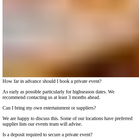
How far in advance should I book a private event?​​​​‌ ‍ ​‍​‍‌‍ ‌ ​‍‌‍‍‌‌‍‌ ‌‍‍‌‌‍ ‍​‍​‍​ ‍‍​‍​‍‌ ​ ‌‍​‌‌‍ ‍‌‍‍‌‌ ‌​‌ ‍‌​‍ ‍‌‍‍‌‌‍ ​‍​‍​‍ ​​‍​‍‌‍‍​‌ ​‍‌‍‌‌‌‍‌‍​‍​‍​ ‍‍​‍​‍‌‍‍​‌ ‌​‌ ‌​‌ ​​‌ ​ ​ ‍‍​‍ ​‍ ‌‍ ​​‍ ‌‌‍​‌‌‍ ‍‌‍‌​​‍ ‌‌ ​‍​‍ ‌‌‍‍​‌‍ ‌ ‌​‌‍‌‌‌‍ ​‌ ​ ​‍ ‌‌ ​ ‌ ‌​‌ ‌‌‌‍‌​‌‍‍‌‌‍ ​‍ ‍‌ ‌‍‌‍‌‌‌ ​‍‌‍​ ‌‍‌‌‌‍ ​​‍ ‍‌‍​‌‌ ​​‌ ​​​‍ ‌‍‍‌‌‍ ‍‌ ‌​‌‍‌‌‌‍ ‍‌ ‌​​‍ ‌‍‌‌‌‍‌​‌‍‍‌‌ ‌​​‍ ‌‍ ‌‌‍ ‌‍‌​‌‍‌‌​ ‌‌ ​​‌ ​‍‌‍‌‌‌ ​ ‌‍‌‌‌‍ ‍‌ ‌​‌‍​‌‌ ‌​‌‍‍‌‌‍ ‌‍ ‍​ ‍ ‌‍‍‌‌‍‌​​ ‌​ ‍‌​ ‌‍​ ​​​ ‌‍‌‍​ ​ ​ ​ ‍‌‌‍‌​​‍ ‌​ ‌​‌‍‌​​ ‍‌​ ‍​​‍ ‌​ ‌​​ ‍​​ ​‍‌‍‌‍​‍ ‌‌‍​‌​ ​‍​ ‌ ‌‍​‍​‍ ‌​ ‍​​ ‌‍‌‍​‍​ ‌‍​ ‌ ​ ‌ ​ ​‌‌‍‌​​ ​‍​ ‌‌‌‍‌‍‌‍‌‌​ ‍ ‌ ‌​‌ ‍‌‌ ​​‌‍‌‌​ ‌‌‍‍​‌‍ ‌ ‌​‌‍‌‌‌‍ ​‌​‌‍‌‍​‌‌ ​‌​ ‍ ‌ ​​‌‍​‌‌ ‌​‌‍‍​​ ‌‌ ​‌‌ ‌‌‌‍‌‌‌ ​ ‌ ‌​‌‍‍‌‌‍ ‌‍ ‍​ ‌‍​‍‌‍​‌‌ ​ ‌‍‌‌‌‌‌‌‌ ​‍‌‍ ​​ ‌‌‍‍​‌ ‌​‌ ‌​‌ ​​‌ ​ ​‍‌‌​ ​ ‌​​‌​‍‌‌​ ​‍‌​‌‍​‍‌‌​ ​‍‌​‌‍‌‍ ​​‍ ‌‌‍​‌‌‍ ‍‌‍‌​​‍ ‌‌ ​‍​‍ ‌‌‍‍​‌‍ ‌ ‌​‌‍‌‌‌‍ ​‌ ​ ​‍ ‌‌ ​ ‌ ‌​‌ ‌‌‌‍‌​‌‍‍‌‌‍ ​‍ ‍‌ ‌‍‌‍‌‌‌ ​‍‌‍​ ‌‍‌‌‌‍ ​​‍ ‍‌‍​‌‌ ​​‌ ​​​‍‌‍‌‍‍‌‌‍‌​​ ‌​ ‍‌​ ‌‍​ ​​​ ‌‍‌‍​ ​ ​ ​ ‍‌‌‍‌​​‍ ‌​ ‌​‌‍‌​​ ‍‌​ ‍​​‍ ‌​ ‌​​ ‍​​ ​‍‌‍‌‍​‍ ‌‌‍​‌​ ​‍​ ‌ ‌‍​‍​‍ ‌​ ‍​​ ‌‍‌‍​‍​ ‌‍​ ‌ ​ ‌ ​ ​‌‌‍‌​​ ​‍​ ‌‌‌‍‌‍‌‍‌‌​‍‌‍‌ ‌​‌ ‍‌‌ ​​‌‍‌‌​ ‌‌‍‍​‌‍ ‌ ‌​‌‍‌‌‌‍ ​‌​‌‍‌‍​‌‌ ​‌​‍‌‍‌ ​​‌‍​‌‌ ‌​‌‍‍​​ ‌‌ ​‌‌ ‌‌‌‍‌‌‌ ​ ‌ ‌​‌‍‍‌‌‍ ‌‍ ‍​‍‌‍‌ ​​‌‍‌‌‌ ​‍‌ ​ ‌ ​​‌‍‌‌‌‍​ ‌ ‌​‌‍‍‌‌ ‌‍‌‍‌‌​ ‌‌ ​​‌ ‌‌‌‍​‍‌‍ ​‌‍‍‌‌ ​ ‌‍‍​‌‍‌‌‌‍‌​​‍​‍‌ ‌
As early as possible particularly for highseason dates. We
recommend contacting us at least 3 months ahead.​​​​‌ ‍ ​‍​‍‌‍ ‌ ​‍‌‍‍‌‌‍‌ ‌‍‍‌‌‍ ‍​‍​‍​ ‍‍​‍​‍‌ ​ ‌‍​‌‌‍ ‍‌‍‍‌‌ ‌​‌ ‍‌​‍ ‍‌‍‍‌‌‍ ​‍​‍​‍ ​​‍​‍‌‍‍​‌ ​‍‌‍‌‌‌‍‌‍​‍​‍​ ‍‍​‍​‍‌‍‍​‌ ‌​‌ ‌​‌ ​​‌ ​ ​ ‍‍​‍ ​‍ ‌‍ ​​‍ ‌‌‍​‌‌‍ ‍‌‍‌​​‍ ‌‌ ​‍​‍ ‌‌‍‍​‌‍ ‌ ‌​‌‍‌‌‌‍ ​‌ ​ ​‍ ‌‌ ​ ‌ ‌​‌ ‌‌‌‍‌​‌‍‍‌‌‍ ​‍ ‍‌ ‌‍‌‍‌‌‌ ​‍‌‍​ ‌‍‌‌‌‍ ​​‍ ‍‌‍​‌‌ ​​‌ ​​​‍ ‌‍‍‌‌‍ ‍‌ ‌​‌‍‌‌‌‍ ‍‌ ‌​​‍ ‌‍‌‌‌‍‌​‌‍‍‌‌ ‌​​‍ ‌‍ ‌‌‍ ‌‍‌​‌‍‌‌​ ‌‌ ​​‌ ​‍‌‍‌‌‌ ​ ‌‍‌‌‌‍ ‍‌ ‌​‌‍​‌‌ ‌​‌‍‍‌‌‍ ‌‍ ‍​ ‍ ‌‍‍‌‌‍‌​​ ‌​ ‍‌​ ‌‍​ ​​​ ‌‍‌‍​ ​ ​ ​ ‍‌‌‍‌​​‍ ‌​ ‌​‌‍‌​​ ‍‌​ ‍​​‍ ‌​ ‌​​ ‍​​ ​‍‌‍‌‍​‍ ‌‌‍​‌​ ​‍​ ‌ ‌‍​‍​‍ ‌​ ‍​​ ‌‍‌‍​‍​ ‌‍​ ‌ ​ ‌ ​ ​‌‌‍‌​​ ​‍​ ‌‌‌‍‌‍‌‍‌‌​ ‍ ‌ ‌​‌ ‍‌‌ ​​‌‍‌‌​ ‌‌‍‍​‌‍ ‌ ‌​‌‍‌‌‌‍ ​‌​‌‍‌‍​‌‌ ​‌​ ‍ ‌ ​​‌‍​‌‌ ‌​‌‍‍​​ ‌‌‍​‌‌‍ ‍‌ ​ ‌ ‌ ‌‍‌‌‌ ​‍​‍‌‌​ ‌‌‌​​‍‌‌ ‌‍‍ ‌‍‌‌‌ ‍‌​‍‌‌​ ​ ‌​‌​​‍‌‌​ ​ ‌​‌​​‍‌‌​ ​‍​ ​‍​ ‍​​ ‌​​ ‍​‌‍​‌‌‍‌​​ ​ ​ ​‌‌‍​ ‌‍‌‍‌‍‌‍‌‍‌‌​ ​ ​‍‌‌​ ​‍​ ​‍​‍‌‌​ ‌‌‌​‌​​‍ ‍‌‍​ ‌‍‍​‌‍‍‌‌‍ ​‌‍‌​‌ ​‍‌‍‌‌‌‍ ‍​‍‌‌​ ‌‌‌​​‍‌‌ ‌‍‍ ‌‍‌‌‌ ‍‌​‍‌‌​ ​ ‌​‌​​‍‌‌​ ​ ‌​‌​​‍‌‌​ ​‍​ ​‍‌‍‌‍‌‍​‍​ ‍‌‌‍​‌​ ​​​ ​ ​ ‍‌‌‍​‍​ ​​​ ‌‌​ ‌ ​ ‍​​‍‌‌​ ​‍​ ​‍​‍‌‌​ ‌‌‌​‌​​‍ ‍‌ ‌​‌‍‌‌‌ ‍​‌ ‌​​ ‌‍​‍‌‍​‌‌ ​ ‌‍‌‌‌‌‌‌‌ ​‍‌‍ ​​ ‌‌‍‍​‌ ‌​‌ ‌​‌ ​​‌ ​ ​‍‌‌​ ​ ‌​​‌​‍‌‌​ ​‍‌​‌‍​‍‌‌​ ​‍‌​‌‍‌‍ ​​‍ ‌‌‍​‌‌‍ ‍‌‍‌​​‍ ‌‌ ​‍​‍ ‌‌‍‍​‌‍ ‌ ‌​‌‍‌‌‌‍ ​‌ ​ ​‍ ‌‌ ​ ‌ ‌​‌ ‌‌‌‍‌​‌‍‍‌‌‍ ​‍ ‍‌ ‌‍‌‍‌‌‌ ​‍‌‍​ ‌‍‌‌‌‍ ​​‍ ‍‌‍​‌‌ ​​‌ ​​​‍‌‍‌‍‍‌‌‍‌​​ ‌​ ‍‌​ ‌‍​ ​​​ ‌‍‌‍​ ​ ​ ​ ‍‌‌‍‌​​‍ ‌​ ‌​‌‍‌​​ ‍‌​ ‍​​‍ ‌​ ‌​​ ‍​​ ​‍‌‍‌‍​‍ ‌‌‍​‌​ ​‍​ ‌ ‌‍​‍​‍ ‌​ ‍​​ ‌‍‌‍​‍​ ‌‍​ ‌ ​ ‌ ​ ​‌‌‍‌​​ ​‍​ ‌‌‌‍‌‍‌‍‌‌​‍‌‍‌ ‌​‌ ‍‌‌ ​​‌‍‌‌​ ‌‌‍‍​‌‍ ‌ ‌​‌‍‌‌‌‍ ​‌​‌‍‌‍​‌‌ ​‌​‍‌‍‌ ​​‌‍​‌‌ ‌​‌‍‍​​ ‌‌‍​‌‌‍ ‍‌ ​ ‌ ‌ ‌‍‌‌‌ ​‍​‍‌‌​ ‌‌‌​​‍‌‌ ‌‍‍ ‌‍‌‌‌ ‍‌​‍‌‌​ ​ ‌​‌​​‍‌‌​ ​ ‌​‌​​‍‌‌​ ​‍​ ​‍​ ‍​​ ‌​​ ‍​‌‍​‌‌‍‌​​ ​ ​ ​‌‌‍​ ‌‍‌‍‌‍‌‍‌‍‌‌​ ​ ​‍‌‌​ ​‍​ ​‍​‍‌‌​ ‌‌‌​‌​​‍ ‍‌‍​ ‌‍‍​‌‍‍‌‌‍ ​‌‍‌​‌ ​‍‌‍‌‌‌‍ ‍​‍‌‌​ ‌‌‌​​‍‌‌ ‌‍‍ ‌‍‌‌‌ ‍‌​‍‌‌​ ​ ‌​‌​​‍‌‌​ ​ ‌​‌​​‍‌‌​ ​‍​ ​‍‌‍‌‍‌‍​‍​ ‍‌‌‍​‌​ ​​​ ​ ​ ‍‌‌‍​‍​ ​​​ ‌‌​ ‌ ​ ‍​​‍‌‌​ ​‍​ ​‍​‍‌‌​ ‌‌‌​‌​​‍ ‍‌ ‌​‌‍‌‌‌ ‍​‌ ‌​​‍‌‍‌ ​​‌‍‌‌‌ ​‍‌ ​ ‌ ​​‌‍‌‌‌‍​ ‌ ‌​‌‍‍‌‌ ‌‍‌‍‌‌​ ‌‌ ​​‌ ‌‌‌‍​‍‌‍ ​‌‍‍‌‌ ​ ‌‍‍​‌‍‌‌‌‍‌​​‍​‍‌ ‌
Can I bring my own entertainment or suppliers?​​​​‌ ‍ ​‍​‍‌‍ ‌ ​‍‌‍‍‌‌‍‌ ‌‍‍‌‌‍ ‍​‍​‍​ ‍‍​‍​‍‌ ​ ‌‍​‌‌‍ ‍‌‍‍‌‌ ‌​‌ ‍‌​‍ ‍‌‍‍‌‌‍ ​‍​‍​‍ ​​‍​‍‌‍‍​‌ ​‍‌‍‌‌‌‍‌‍​‍​‍​ ‍‍​‍​‍‌‍‍​‌ ‌​‌ ‌​‌ ​​‌ ​ ​ ‍‍​‍ ​‍ ‌‍ ​​‍ ‌‌‍​‌‌‍ ‍‌‍‌​​‍ ‌‌ ​‍​‍ ‌‌‍‍​‌‍ ‌ ‌​‌‍‌‌‌‍ ​‌ ​ ​‍ ‌‌ ​ ‌ ‌​‌ ‌‌‌‍‌​‌‍‍‌‌‍ ​‍ ‍‌ ‌‍‌‍‌‌‌ ​‍‌‍​ ‌‍‌‌‌‍ ​​‍ ‍‌‍​‌‌ ​​‌ ​​​‍ ‌‍‍‌‌‍ ‍‌ ‌​‌‍‌‌‌‍ ‍‌ ‌​​‍ ‌‍‌‌‌‍‌​‌‍‍‌‌ ‌​​‍ ‌‍ ‌‌‍ ‌‍‌​‌‍‌‌​ ‌‌ ​​‌ ​‍‌‍‌‌‌ ​ ‌‍‌‌‌‍ ‍‌ ‌​‌‍​‌‌ ‌​‌‍‍‌‌‍ ‌‍ ‍​ ‍ ‌‍‍‌‌‍‌​​ ‌​ ‌‌​ ​ ‌‍​‌​ ‍​‌‍‌‌​ ‍​​ ‍‌​ ‍​​‍ ‌‌‍​‌​ ‍‌​ ‌‌‌‍‌‌​‍ ‌​ ‌​​ ‌ ‌‍‌‌​ ​​​‍ ‌‌‍​‍‌‍‌​‌‍​‍​ ​‍​‍ ‌​ ‌‍‌‍‌‌​ ​ ​ ‌‍‌‍‌​‌‍​ ‌‍‌‍​ ‍​​ ​‌​ ​‍​ ‍‌​ ​​​ ‍ ‌ ‌​‌ ‍‌‌ ​​‌‍‌‌​ ‌‌‍‍​‌‍ ‌ ‌​‌‍‌‌‌‍ ​‌​‌‍‌‍​‌‌ ​‌​ ‍ ‌ ​​‌‍​‌‌ ‌​‌‍‍​​ ‌‌ ​‌‌ ‌‌‌‍‌‌‌ ​ ‌ ‌​‌‍‍‌‌‍ ‌‍ ‍​ ‌‍​‍‌‍​‌‌ ​ ‌‍‌‌‌‌‌‌‌ ​‍‌‍ ​​ ‌‌‍‍​‌ ‌​‌ ‌​‌ ​​‌ ​ ​‍‌‌​ ​ ‌​​‌​‍‌‌​ ​‍‌​‌‍​‍‌‌​ ​‍‌​‌‍‌‍ ​​‍ ‌‌‍​‌‌‍ ‍‌‍‌​​‍ ‌‌ ​‍​‍ ‌‌‍‍​‌‍ ‌ ‌​‌‍‌‌‌‍ ​‌ ​ ​‍ ‌‌ ​ ‌ ‌​‌ ‌‌‌‍‌​‌‍‍‌‌‍ ​‍ ‍‌ ‌‍‌‍‌‌‌ ​‍‌‍​ ‌‍‌‌‌‍ ​​‍ ‍‌‍​‌‌ ​​‌ ​​​‍‌‍‌‍‍‌‌‍‌​​ ‌​ ‌‌​ ​ ‌‍​‌​ ‍​‌‍‌‌​ ‍​​ ‍‌​ ‍​​‍ ‌‌‍​‌​ ‍‌​ ‌‌‌‍‌‌​‍ ‌​ ‌​​ ‌ ‌‍‌‌​ ​​​‍ ‌‌‍​‍‌‍‌​‌‍​‍​ ​‍​‍ ‌​ ‌‍‌‍‌‌​ ​ ​ ‌‍‌‍‌​‌‍​ ‌‍‌‍​ ‍​​ ​‌​ ​‍​ ‍‌​ ​​​‍‌‍‌ ‌​‌ ‍‌‌ ​​‌‍‌‌​ ‌‌‍‍​‌‍ ‌ ‌​‌‍‌‌‌‍ ​‌​‌‍‌‍​‌‌ ​‌​‍‌‍‌ ​​‌‍​‌‌ ‌​‌‍‍​​ ‌‌ ​‌‌ ‌‌‌‍‌‌‌ ​ ‌ ‌​‌‍‍‌‌‍ ‌‍ ‍​‍‌‍‌ ​​‌‍‌‌‌ ​‍‌ ​ ‌ ​​‌‍‌‌‌‍​ ‌ ‌​‌‍‍‌‌ ‌‍‌‍‌‌​ ‌‌ ​​‌ ‌‌‌‍​‍‌‍ ​‌‍‍‌‌ ​ ‌‍‍​‌‍‌‌‌‍‌​​‍​‍‌ ‌
We are happy to discuss this. Some of our locations have preferred
supplier lists our events team will advise.​​​​‌ ‍ ​‍​‍‌‍ ‌ ​‍‌‍‍‌‌‍‌ ‌‍‍‌‌‍ ‍​‍​‍​ ‍‍​‍​‍‌ ​ ‌‍​‌‌‍ ‍‌‍‍‌‌ ‌​‌ ‍‌​‍ ‍‌‍‍‌‌‍ ​‍​‍​‍ ​​‍​‍‌‍‍​‌ ​‍‌‍‌‌‌‍‌‍​‍​‍​ ‍‍​‍​‍‌‍‍​‌ ‌​‌ ‌​‌ ​​‌ ​ ​ ‍‍​‍ ​‍ ‌‍ ​​‍ ‌‌‍​‌‌‍ ‍‌‍‌​​‍ ‌‌ ​‍​‍ ‌‌‍‍​‌‍ ‌ ‌​‌‍‌‌‌‍ ​‌ ​ ​‍ ‌‌ ​ ‌ ‌​‌ ‌‌‌‍‌​‌‍‍‌‌‍ ​‍ ‍‌ ‌‍‌‍‌‌‌ ​‍‌‍​ ‌‍‌‌‌‍ ​​‍ ‍‌‍​‌‌ ​​‌ ​​​‍ ‌‍‍‌‌‍ ‍‌ ‌​‌‍‌‌‌‍ ‍‌ ‌​​‍ ‌‍‌‌‌‍‌​‌‍‍‌‌ ‌​​‍ ‌‍ ‌‌‍ ‌‍‌​‌‍‌‌​ ‌‌ ​​‌ ​‍‌‍‌‌‌ ​ ‌‍‌‌‌‍ ‍‌ ‌​‌‍​‌‌ ‌​‌‍‍‌‌‍ ‌‍ ‍​ ‍ ‌‍‍‌‌‍‌​​ ‌​ ‌‌​ ​ ‌‍​‌​ ‍​‌‍‌‌​ ‍​​ ‍‌​ ‍​​‍ ‌‌‍​‌​ ‍‌​ ‌‌‌‍‌‌​‍ ‌​ ‌​​ ‌ ‌‍‌‌​ ​​​‍ ‌‌‍​‍‌‍‌​‌‍​‍​ ​‍​‍ ‌​ ‌‍‌‍‌‌​ ​ ​ ‌‍‌‍‌​‌‍​ ‌‍‌‍​ ‍​​ ​‌​ ​‍​ ‍‌​ ​​​ ‍ ‌ ‌​‌ ‍‌‌ ​​‌‍‌‌​ ‌‌‍‍​‌‍ ‌ ‌​‌‍‌‌‌‍ ​‌​‌‍‌‍​‌‌ ​‌​ ‍ ‌ ​​‌‍​‌‌ ‌​‌‍‍​​ ‌‌‍​‌‌‍ ‍‌ ​ ‌ ‌ ‌‍‌‌‌ ​‍​‍‌‌​ ‌‌‌​​‍‌‌ ‌‍‍ ‌‍‌‌‌ ‍‌​‍‌‌​ ​ ‌​‌​​‍‌‌​ ​ ‌​‌​​‍‌‌​ ​‍​ ​‍​ ​‌‌‍​‌​ ‌ ​ ​ ​ ‌ ‌‍​‌‌‍​‌‌‍​‌​ ​‌​ ‌ ​ ‌‍‌‍‌​​‍‌‌​ ​‍​ ​‍​‍‌‌​ ‌‌‌​‌​​‍ ‍‌‍​ ‌‍‍​‌‍‍‌‌‍ ​‌‍‌​‌ ​‍‌‍‌‌‌‍ ‍​‍‌‌​ ‌‌‌​​‍‌‌ ‌‍‍ ‌‍‌‌‌ ‍‌​‍‌‌​ ​ ‌​‌​​‍‌‌​ ​ ‌​‌​​‍‌‌​ ​‍​ ​‍​ ​​‌‍​‌‌‍‌​​ ​​‌‍​‍​ ‌​‌‍​ ​ ‌ ​ ‍​​ ​‌​ ‌ ​ ‌‌​‍‌‌​ ​‍​ ​‍​‍‌‌​ ‌‌‌​‌​​‍ ‍‌ ‌​‌‍‌‌‌ ‍​‌ ‌​​ ‌‍​‍‌‍​‌‌ ​ ‌‍‌‌‌‌‌‌‌ ​‍‌‍ ​​ ‌‌‍‍​‌ ‌​‌ ‌​‌ ​​‌ ​ ​‍‌‌​ ​ ‌​​‌​‍‌‌​ ​‍‌​‌‍​‍‌‌​ ​‍‌​‌‍‌‍ ​​‍ ‌‌‍​‌‌‍ ‍‌‍‌​​‍ ‌‌ ​‍​‍ ‌‌‍‍​‌‍ ‌ ‌​‌‍‌‌‌‍ ​‌ ​ ​‍ ‌‌ ​ ‌ ‌​‌ ‌‌‌‍‌​‌‍‍‌‌‍ ​‍ ‍‌ ‌‍‌‍‌‌‌ ​‍‌‍​ ‌‍‌‌‌‍ ​​‍ ‍‌‍​‌‌ ​​‌ ​​​‍‌‍‌‍‍‌‌‍‌​​ ‌​ ‌‌​ ​ ‌‍​‌​ ‍​‌‍‌‌​ ‍​​ ‍‌​ ‍​​‍ ‌‌‍​‌​ ‍‌​ ‌‌‌‍‌‌​‍ ‌​ ‌​​ ‌ ‌‍‌‌​ ​​​‍ ‌‌‍​‍‌‍‌​‌‍​‍​ ​‍​‍ ‌​ ‌‍‌‍‌‌​ ​ ​ ‌‍‌‍‌​‌‍​ ‌‍‌‍​ ‍​​ ​‌​ ​‍​ ‍‌​ ​​​‍‌‍‌ ‌​‌ ‍‌‌ ​​‌‍‌‌​ ‌‌‍‍​‌‍ ‌ ‌​‌‍‌‌‌‍ ​‌​‌‍‌‍​‌‌ ​‌​‍‌‍‌ ​​‌‍​‌‌ ‌​‌‍‍​​ ‌‌‍​‌‌‍ ‍‌ ​ ‌ ‌ ‌‍‌‌‌ ​‍​‍‌‌​ ‌‌‌​​‍‌‌ ‌‍‍ ‌‍‌‌‌ ‍‌​‍‌‌​ ​ ‌​‌​​‍‌‌​ ​ ‌​‌​​‍‌‌​ ​‍​ ​‍​ ​‌‌‍​‌​ ‌ ​ ​ ​ ‌ ‌‍​‌‌‍​‌‌‍​‌​ ​‌​ ‌ ​ ‌‍‌‍‌​​‍‌‌​ ​‍​ ​‍​‍‌‌​ ‌‌‌​‌​​‍ ‍‌‍​ ‌‍‍​‌‍‍‌‌‍ ​‌‍‌​‌ ​‍‌‍‌‌‌‍ ‍​‍‌‌​ ‌‌‌​​‍‌‌ ‌‍‍ ‌‍‌‌‌ ‍‌​‍‌‌​ ​ ‌​‌​​‍‌‌​ ​ ‌​‌​​‍‌‌​ ​‍​ ​‍​ ​​‌‍​‌‌‍‌​​ ​​‌‍​‍​ ‌​‌‍​ ​ ‌ ​ ‍​​ ​‌​ ‌ ​ ‌‌​‍‌‌​ ​‍​ ​‍​‍‌‌​ ‌‌‌​‌​​‍ ‍‌ ‌​‌‍‌‌‌ ‍​‌ ‌​​‍‌‍‌ ​​‌‍‌‌‌ ​‍‌ ​ ‌ ​​‌‍‌‌‌‍​ ‌ ‌​‌‍‍‌‌ ‌‍‌‍‌‌​ ‌‌ ​​‌ ‌‌‌‍​‍‌‍ ​‌‍‍‌‌ ​ ‌‍‍​‌‍‌‌‌‍‌​​‍​‍‌ ‌
Is a deposit required to secure a private event?​​​​‌ ‍ ​‍​‍‌‍ ‌ ​‍‌‍‍‌‌‍‌ ‌‍‍‌‌‍ ‍​‍​‍​ ‍‍​‍​‍‌ ​ ‌‍​‌‌‍ ‍‌‍‍‌‌ ‌​‌ ‍‌​‍ ‍‌‍‍‌‌‍ ​‍​‍​‍ ​​‍​‍‌‍‍​‌ ​‍‌‍‌‌‌‍‌‍​‍​‍​ ‍‍​‍​‍‌‍‍​‌ ‌​‌ ‌​‌ ​​‌ ​ ​ ‍‍​‍ ​‍ ‌‍ ​​‍ ‌‌‍​‌‌‍ ‍‌‍‌​​‍ ‌‌ ​‍​‍ ‌‌‍‍​‌‍ ‌ ‌​‌‍‌‌‌‍ ​‌ ​ ​‍ ‌‌ ​ ‌ ‌​‌ ‌‌‌‍‌​‌‍‍‌‌‍ ​‍ ‍‌ ‌‍‌‍‌‌‌ ​‍‌‍​ ‌‍‌‌‌‍ ​​‍ ‍‌‍​‌‌ ​​‌ ​​​‍ ‌‍‍‌‌‍ ‍‌ ‌​‌‍‌‌‌‍ ‍‌ ‌​​‍ ‌‍‌‌‌‍‌​‌‍‍‌‌ ‌​​‍ ‌‍ ‌‌‍ ‌‍‌​‌‍‌‌​ ‌‌ ​​‌ ​‍‌‍‌‌‌ ​ ‌‍‌‌‌‍ ‍‌ ‌​‌‍​‌‌ ‌​‌‍‍‌‌‍ ‌‍ ‍​ ‍ ‌‍‍‌‌‍‌​​ ‌​ ‌‌​ ​ ​ ‍‌‌‍​ ​ ‌ ​ ​ ​ ‌ ​ ​‌​‍ ‌‌‍‌​‌‍​ ​ ​‍‌‍​ ​‍ ‌​ ‌​​ ‍​‌‍​‍​ ​‍​‍ ‌‌‍​‌​ ‍‌‌‍‌​​ ​‌​‍ ‌‌‍​ ​ ​‌‌‍​‍‌‍‌‌​ ‌ ​ ​ ​ ‍​​ ‌​​ ​‍​ ‌ ​ ‍​​ ​​​ ‍ ‌ ‌​‌ ‍‌‌ ​​‌‍‌‌​ ‌‌‍‍​‌‍ ‌ ‌​‌‍‌‌‌‍ ​‌​‌‍‌‍​‌‌ ​‌​ ‍ ‌ ​​‌‍​‌‌ ‌​‌‍‍​​ ‌‌ ​‌‌ ‌‌‌‍‌‌‌ ​ ‌ ‌​‌‍‍‌‌‍ ‌‍ ‍​ ‌‍​‍‌‍​‌‌ ​ ‌‍‌‌‌‌‌‌‌ ​‍‌‍ ​​ ‌‌‍‍​‌ ‌​‌ ‌​‌ ​​‌ ​ ​‍‌‌​ ​ ‌​​‌​‍‌‌​ ​‍‌​‌‍​‍‌‌​ ​‍‌​‌‍‌‍ ​​‍ ‌‌‍​‌‌‍ ‍‌‍‌​​‍ ‌‌ ​‍​‍ ‌‌‍‍​‌‍ ‌ ‌​‌‍‌‌‌‍ ​‌ ​ ​‍ ‌‌ ​ ‌ ‌​‌ ‌‌‌‍‌​‌‍‍‌‌‍ ​‍ ‍‌ ‌‍‌‍‌‌‌ ​‍‌‍​ ‌‍‌‌‌‍ ​​‍ ‍‌‍​‌‌ ​​‌ ​​​‍‌‍‌‍‍‌‌‍‌​​ ‌​ ‌‌​ ​ ​ ‍‌‌‍​ ​ ‌ ​ ​ ​ ‌ ​ ​‌​‍ ‌‌‍‌​‌‍​ ​ ​‍‌‍​ ​‍ ‌​ ‌​​ ‍​‌‍​‍​ ​‍​‍ ‌‌‍​‌​ ‍‌‌‍‌​​ ​‌​‍ ‌‌‍​ ​ ​‌‌‍​‍‌‍‌‌​ ‌ ​ ​ ​ ‍​​ ‌​​ ​‍​ ‌ ​ ‍​​ ​​​‍‌‍‌ ‌​‌ ‍‌‌ ​​‌‍‌‌​ ‌‌‍‍​‌‍ ‌ ‌​‌‍‌‌‌‍ ​‌​‌‍‌‍​‌‌ ​‌​‍‌‍‌ ​​‌‍​‌‌ ‌​‌‍‍​​ ‌‌ ​‌‌ ‌‌‌‍‌‌‌ ​ ‌ ‌​‌‍‍‌‌‍ ‌‍ ‍​‍‌‍‌ ​​‌‍‌‌‌ ​‍‌ ​ ‌ ​​‌‍‌‌‌‍​ ‌ ‌​‌‍‍‌‌ ‌‍‌‍‌‌​ ‌‌ ​​‌ ‌‌‌‍​‍‌‍ ​‌‍‍‌‌ ​ ‌‍‍​‌‍‌‌‌‍‌​​‍​‍‌ ‌