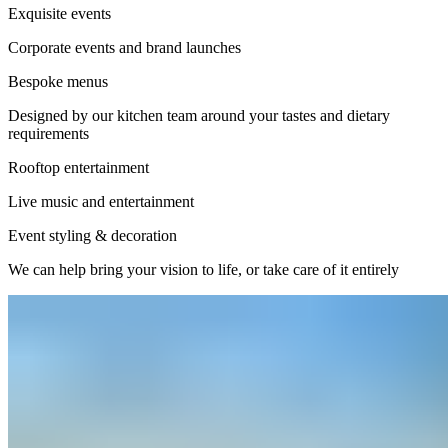
Exquisite events​​​​‌ ‍ ​‍​‍‌‍ ‌ ​‍‌‍‍‌‌‍‌ ‌‍‍‌‌‍ ‍​‍​‍​ ‍‍​‍​‍‌ ​ ‌‍​‌‌‍ ‍‌‍‍‌‌ ‌​‌ ‍‌​‍ ‍‌‍‍‌‌‍ ​‍​‍​‍ ​​‍​‍‌‍‍​‌ ​‍‌‍‌‌‌‍‌‍​‍​‍​ ‍‍​‍​‍‌‍‍​‌ ‌​‌ ‌​‌ ​​‌ ​ ​ ‍‍​‍ ​‍ ‌‍ ​​‍ ‌‌‍​‌‌‍ ‍‌‍‌​​‍ ‌‌ ​‍​‍ ‌‌‍‍​‌‍ ‌ ‌​‌‍‌‌‌‍ ​‌ ​ ​‍ ‌‌ ​ ‌ ‌​‌ ‌‌‌‍‌​‌‍‍‌‌‍ ​‍ ‍‌ ‌‍‌‍‌‌‌ ​‍‌‍​ ‌‍‌‌‌‍ ​​‍ ‍‌‍​‌‌ ​​‌ ​​​‍ ‌‍‍‌‌‍ ‍‌ ‌​‌‍‌‌‌‍ ‍‌ ‌​​‍ ‌‍‌‌‌‍‌​‌‍‍‌‌ ‌​​‍ ‌‍ ‌‌‍ ‌‍‌​‌‍‌‌​ ‌‌ ​​‌ ​‍‌‍‌‌‌ ​ ‌‍‌‌‌‍ ‍‌ ‌​‌‍​‌‌ ‌​‌‍‍‌‌‍ ‌‍ ‍​ ‍ ‌‍‍‌‌‍‌​​ ‌‌‍‌​​ ​​‌‍​ ​ ‍​​ ​​​ ​‌​ ‌ ​ ‌‌​‍ ‌​ ​‍​ ‍‌​ ‌‌​ ​ ​‍ ‌​ ‌​​ ​‍‌‍​‌​ ​‌​‍ ‌​ ‍‌​ ‌‌​ ‌‍​ ‌‌​‍ ‌​ ‌‍​ ‍​‌‍‌​​ ​‌​ ‍​‌‍​‍​ ‌‌‌‍‌‌‌‍‌‍​ ‌​​ ​ ‌‍​‍​ ‍ ‌ ‌​‌ ‍‌‌ ​​‌‍‌‌​ ‌‌‍‍​‌‍ ‌ ‌​‌‍‌‌‌‍ ​‌‌​ ‌‍‍‌‌ ‌​‌‍‌‌‌‌​​‌‍​‌‌‍‌ ‌‍‌‌​ ‍ ‌ ​​‌‍​‌‌ ‌​‌‍‍​​ ‌‌ ​​‌‍​‌‌‍‌ ‌‍‌‌‌​​‍‌ ‌‌‌‍‍‌‌‍ ​‌‍‌​‌‍‌‌‌ ​‍​‍‌‌​ ‌‌‌​​‍‌‌ ‌‍‍ ‌‍‌‌‌ ‍‌​‍‌‌​ ​ ‌​‌​​‍‌‌​ ​ ‌​‌​​‍‌‌​ ​‍​ ​‍‌‍​‍​ ​‌​ ‌​​ ‍​‌‍​‍​ ‍‌‌‍​ ​ ​‌​ ​​‌‍​‌​ ‍​‌‍​‌​‍‌‌​ ​‍​ ​‍​‍‌‌​ ‌‌‌​‌​​‍ ‍‌ ​​‌‍ ‌‍‍‌‌‍ ‍‌ ‌​‌ ​ ​‍‌‌​ ‌‌‌​​‍‌‌ ‌‍‍ ‌‍‌‌‌ ‍‌​‍‌‌​ ​ ‌​‌​​‍‌‌​ ​ ‌​‌​​‍‌‌​ ​‍​ ​‍​ ‌‍​ ‍‌‌‍‌‍‌‍​ ‌‍‌‍​ ​‍​ ​​​ ‌‌​ ​​‌‍​‌‌‍‌​​ ‌ ​‍‌‌​ ​‍​ ​‍​‍‌‌​ ‌‌‌​‌​​‍ ‍‌ ‌​‌‍‍‌‌ ‌​‌‍ ​‌‍‌‌​ ‌‍​‍‌‍​‌‌ ​ ‌‍‌‌‌‌‌‌‌ ​‍‌‍ ​​ ‌‌‍‍​‌ ‌​‌ ‌​‌ ​​‌ ​ ​‍‌‌​ ​ ‌​​‌​‍‌‌​ ​‍‌​‌‍​‍‌‌​ ​‍‌​‌‍‌‍ ​​‍ ‌‌‍​‌‌‍ ‍‌‍‌​​‍ ‌‌ ​‍​‍ ‌‌‍‍​‌‍ ‌ ‌​‌‍‌‌‌‍ ​‌ ​ ​‍ ‌‌ ​ ‌ ‌​‌ ‌‌‌‍‌​‌‍‍‌‌‍ ​‍ ‍‌ ‌‍‌‍‌‌‌ ​‍‌‍​ ‌‍‌‌‌‍ ​​‍ ‍‌‍​‌‌ ​​‌ ​​​‍‌‍‌‍‍‌‌‍‌​​ ‌‌‍‌​​ ​​‌‍​ ​ ‍​​ ​​​ ​‌​ ‌ ​ ‌‌​‍ ‌​ ​‍​ ‍‌​ ‌‌​ ​ ​‍ ‌​ ‌​​ ​‍‌‍​‌​ ​‌​‍ ‌​ ‍‌​ ‌‌​ ‌‍​ ‌‌​‍ ‌​ ‌‍​ ‍​‌‍‌​​ ​‌​ ‍​‌‍​‍​ ‌‌‌‍‌‌‌‍‌‍​ ‌​​ ​ ‌‍​‍​‍‌‍‌ ‌​‌ ‍‌‌ ​​‌‍‌‌​ ‌‌‍‍​‌‍ ‌ ‌​‌‍‌‌‌‍ ​‌‌​ ‌‍‍‌‌ ‌​‌‍‌‌‌‌​​‌‍​‌‌‍‌ ‌‍‌‌​‍‌‍‌ ​​‌‍​‌‌ ‌​‌‍‍​​ ‌‌ ​​‌‍​‌‌‍‌ ‌‍‌‌‌​​‍‌ ‌‌‌‍‍‌‌‍ ​‌‍‌​‌‍‌‌‌ ​‍​‍‌‌​ ‌‌‌​​‍‌‌ ‌‍‍ ‌‍‌‌‌ ‍‌​‍‌‌​ ​ ‌​‌​​‍‌‌​ ​ ‌​‌​​‍‌‌​ ​‍​ ​‍‌‍​‍​ ​‌​ ‌​​ ‍​‌‍​‍​ ‍‌‌‍​ ​ ​‌​ ​​‌‍​‌​ ‍​‌‍​‌​‍‌‌​ ​‍​ ​‍​‍‌‌​ ‌‌‌​‌​​‍ ‍‌ ​​‌‍ ‌‍‍‌‌‍ ‍‌ ‌​‌ ​ ​‍‌‌​ ‌‌‌​​‍‌‌ ‌‍‍ ‌‍‌‌‌ ‍‌​‍‌‌​ ​ ‌​‌​​‍‌‌​ ​ ‌​‌​​‍‌‌​ ​‍​ ​‍​ ‌‍​ ‍‌‌‍‌‍‌‍​ ‌‍‌‍​ ​‍​ ​​​ ‌‌​ ​​‌‍​‌‌‍‌​​ ‌ ​‍‌‌​ ​‍​ ​‍​‍‌‌​ ‌‌‌​‌​​‍ ‍‌ ‌​‌‍‍‌‌ ‌​‌‍ ​‌‍‌‌​‍‌‍‌ ​​‌‍‌‌‌ ​‍‌ ​ ‌ ​​‌‍‌‌‌‍​ ‌ ‌​‌‍‍‌‌ ‌‍‌‍‌‌​ ‌‌ ​​‌ ‌‌‌‍​‍‌‍ ​‌‍‍‌‌ ​ ‌‍‍​‌‍‌‌‌‍‌​​‍​‍‌ ‌
Corporate events and brand launches​​​​‌ ‍ ​‍​‍‌‍ ‌ ​‍‌‍‍‌‌‍‌ ‌‍‍‌‌‍ ‍​‍​‍​ ‍‍​‍​‍‌ ​ ‌‍​‌‌‍ ‍‌‍‍‌‌ ‌​‌ ‍‌​‍ ‍‌‍‍‌‌‍ ​‍​‍​‍ ​​‍​‍‌‍‍​‌ ​‍‌‍‌‌‌‍‌‍​‍​‍​ ‍‍​‍​‍‌‍‍​‌ ‌​‌ ‌​‌ ​​‌ ​ ​ ‍‍​‍ ​‍ ‌‍ ​​‍ ‌‌‍​‌‌‍ ‍‌‍‌​​‍ ‌‌ ​‍​‍ ‌‌‍‍​‌‍ ‌ ‌​‌‍‌‌‌‍ ​‌ ​ ​‍ ‌‌ ​ ‌ ‌​‌ ‌‌‌‍‌​‌‍‍‌‌‍ ​‍ ‍‌ ‌‍‌‍‌‌‌ ​‍‌‍​ ‌‍‌‌‌‍ ​​‍ ‍‌‍​‌‌ ​​‌ ​​​‍ ‌‍‍‌‌‍ ‍‌ ‌​‌‍‌‌‌‍ ‍‌ ‌​​‍ ‌‍‌‌‌‍‌​‌‍‍‌‌ ‌​​‍ ‌‍ ‌‌‍ ‌‍‌​‌‍‌‌​ ‌‌ ​​‌ ​‍‌‍‌‌‌ ​ ‌‍‌‌‌‍ ‍‌ ‌​‌‍​‌‌ ‌​‌‍‍‌‌‍ ‌‍ ‍​ ‍ ‌‍‍‌‌‍‌​​ ‌‌‍‌​​ ​​‌‍​ ​ ‍​​ ​​​ ​‌​ ‌ ​ ‌‌​‍ ‌​ ​‍​ ‍‌​ ‌‌​ ​ ​‍ ‌​ ‌​​ ​‍‌‍​‌​ ​‌​‍ ‌​ ‍‌​ ‌‌​ ‌‍​ ‌‌​‍ ‌​ ‌‍​ ‍​‌‍‌​​ ​‌​ ‍​‌‍​‍​ ‌‌‌‍‌‌‌‍‌‍​ ‌​​ ​ ‌‍​‍​ ‍ ‌ ‌​‌ ‍‌‌ ​​‌‍‌‌​ ‌‌‍‍​‌‍ ‌ ‌​‌‍‌‌‌‍ ​‌‌​ ‌‍‍‌‌ ‌​‌‍‌‌‌‌​​‌‍​‌‌‍‌ ‌‍‌‌​ ‍ ‌ ​​‌‍​‌‌ ‌​‌‍‍​​ ‌‌ ​​‌‍​‌‌‍‌ ‌‍‌‌‌​​‍‌ ‌‌‌‍‍‌‌‍ ​‌‍‌​‌‍‌‌‌ ​‍​‍‌‌​ ‌‌‌​​‍‌‌ ‌‍‍ ‌‍‌‌‌ ‍‌​‍‌‌​ ​ ‌​‌​​‍‌‌​ ​ ‌​‌​​‍‌‌​ ​‍​ ​‍‌‍​‍​ ​‌​ ‌​​ ‍​‌‍​‍​ ‍‌‌‍​ ​ ​‌​ ​​‌‍​‌​ ‍​‌‍​‌​‍‌‌​ ​‍​ ​‍​‍‌‌​ ‌‌‌​‌​​‍ ‍‌ ​​‌‍ ‌‍‍‌‌‍ ‍‌ ‌​‌ ​ ​‍‌‌​ ‌‌‌​​‍‌‌ ‌‍‍ ‌‍‌‌‌ ‍‌​‍‌‌​ ​ ‌​‌​​‍‌‌​ ​ ‌​‌​​‍‌‌​ ​‍​ ​‍​ ‌‍​ ‍‌‌‍‌‍‌‍​ ‌‍‌‍​ ​‍​ ​​​ ‌‌​ ​​‌‍​‌‌‍‌​​ ‌ ​‍‌‌​ ​‍​ ​‍​‍‌‌​ ‌‌‌​‌​​‍ ‍‌‍​‍‌‍ ‌‍‌​‌ ‍‌​ ‌‍​‍‌‍​‌‌ ​ ‌‍‌‌‌‌‌‌‌ ​‍‌‍ ​​ ‌‌‍‍​‌ ‌​‌ ‌​‌ ​​‌ ​ ​‍‌‌​ ​ ‌​​‌​‍‌‌​ ​‍‌​‌‍​‍‌‌​ ​‍‌​‌‍‌‍ ​​‍ ‌‌‍​‌‌‍ ‍‌‍‌​​‍ ‌‌ ​‍​‍ ‌‌‍‍​‌‍ ‌ ‌​‌‍‌‌‌‍ ​‌ ​ ​‍ ‌‌ ​ ‌ ‌​‌ ‌‌‌‍‌​‌‍‍‌‌‍ ​‍ ‍‌ ‌‍‌‍‌‌‌ ​‍‌‍​ ‌‍‌‌‌‍ ​​‍ ‍‌‍​‌‌ ​​‌ ​​​‍‌‍‌‍‍‌‌‍‌​​ ‌‌‍‌​​ ​​‌‍​ ​ ‍​​ ​​​ ​‌​ ‌ ​ ‌‌​‍ ‌​ ​‍​ ‍‌​ ‌‌​ ​ ​‍ ‌​ ‌​​ ​‍‌‍​‌​ ​‌​‍ ‌​ ‍‌​ ‌‌​ ‌‍​ ‌‌​‍ ‌​ ‌‍​ ‍​‌‍‌​​ ​‌​ ‍​‌‍​‍​ ‌‌‌‍‌‌‌‍‌‍​ ‌​​ ​ ‌‍​‍​‍‌‍‌ ‌​‌ ‍‌‌ ​​‌‍‌‌​ ‌‌‍‍​‌‍ ‌ ‌​‌‍‌‌‌‍ ​‌‌​ ‌‍‍‌‌ ‌​‌‍‌‌‌‌​​‌‍​‌‌‍‌ ‌‍‌‌​‍‌‍‌ ​​‌‍​‌‌ ‌​‌‍‍​​ ‌‌ ​​‌‍​‌‌‍‌ ‌‍‌‌‌​​‍‌ ‌‌‌‍‍‌‌‍ ​‌‍‌​‌‍‌‌‌ ​‍​‍‌‌​ ‌‌‌​​‍‌‌ ‌‍‍ ‌‍‌‌‌ ‍‌​‍‌‌​ ​ ‌​‌​​‍‌‌​ ​ ‌​‌​​‍‌‌​ ​‍​ ​‍‌‍​‍​ ​‌​ ‌​​ ‍​‌‍​‍​ ‍‌‌‍​ ​ ​‌​ ​​‌‍​‌​ ‍​‌‍​‌​‍‌‌​ ​‍​ ​‍​‍‌‌​ ‌‌‌​‌​​‍ ‍‌ ​​‌‍ ‌‍‍‌‌‍ ‍‌ ‌​‌ ​ ​‍‌‌​ ‌‌‌​​‍‌‌ ‌‍‍ ‌‍‌‌‌ ‍‌​‍‌‌​ ​ ‌​‌​​‍‌‌​ ​ ‌​‌​​‍‌‌​ ​‍​ ​‍​ ‌‍​ ‍‌‌‍‌‍‌‍​ ‌‍‌‍​ ​‍​ ​​​ ‌‌​ ​​‌‍​‌‌‍‌​​ ‌ ​‍‌‌​ ​‍​ ​‍​‍‌‌​ ‌‌‌​‌​​‍ ‍‌‍​‍‌‍ ‌‍‌​‌ ‍‌​‍‌‍‌ ​​‌‍‌‌‌ ​‍‌ ​ ‌ ​​‌‍‌‌‌‍​ ‌ ‌​‌‍‍‌‌ ‌‍‌‍‌‌​ ‌‌ ​​‌ ‌‌‌‍​‍‌‍ ​‌‍‍‌‌ ​ ‌‍‍​‌‍‌‌‌‍‌​​‍​‍‌ ‌
Bespoke menus​​​​‌ ‍ ​‍​‍‌‍ ‌ ​‍‌‍‍‌‌‍‌ ‌‍‍‌‌‍ ‍​‍​‍​ ‍‍​‍​‍‌ ​ ‌‍​‌‌‍ ‍‌‍‍‌‌ ‌​‌ ‍‌​‍ ‍‌‍‍‌‌‍ ​‍​‍​‍ ​​‍​‍‌‍‍​‌ ​‍‌‍‌‌‌‍‌‍​‍​‍​ ‍‍​‍​‍‌‍‍​‌ ‌​‌ ‌​‌ ​​‌ ​ ​ ‍‍​‍ ​‍ ‌‍ ​​‍ ‌‌‍​‌‌‍ ‍‌‍‌​​‍ ‌‌ ​‍​‍ ‌‌‍‍​‌‍ ‌ ‌​‌‍‌‌‌‍ ​‌ ​ ​‍ ‌‌ ​ ‌ ‌​‌ ‌‌‌‍‌​‌‍‍‌‌‍ ​‍ ‍‌ ‌‍‌‍‌‌‌ ​‍‌‍​ ‌‍‌‌‌‍ ​​‍ ‍‌‍​‌‌ ​​‌ ​​​‍ ‌‍‍‌‌‍ ‍‌ ‌​‌‍‌‌‌‍ ‍‌ ‌​​‍ ‌‍‌‌‌‍‌​‌‍‍‌‌ ‌​​‍ ‌‍ ‌‌‍ ‌‍‌​‌‍‌‌​ ‌‌ ​​‌ ​‍‌‍‌‌‌ ​ ‌‍‌‌‌‍ ‍‌ ‌​‌‍​‌‌ ‌​‌‍‍‌‌‍ ‌‍ ‍​ ‍ ‌‍‍‌‌‍‌​​ ‌‌‍‌​​ ​​‌‍​ ​ ‍​​ ​​​ ​‌​ ‌ ​ ‌‌​‍ ‌​ ​‍​ ‍‌​ ‌‌​ ​ ​‍ ‌​ ‌​​ ​‍‌‍​‌​ ​‌​‍ ‌​ ‍‌​ ‌‌​ ‌‍​ ‌‌​‍ ‌​ ‌‍​ ‍​‌‍‌​​ ​‌​ ‍​‌‍​‍​ ‌‌‌‍‌‌‌‍‌‍​ ‌​​ ​ ‌‍​‍​ ‍ ‌ ‌​‌ ‍‌‌ ​​‌‍‌‌​ ‌‌‍‍​‌‍ ‌ ‌​‌‍‌‌‌‍ ​‌‌​ ‌‍‍‌‌ ‌​‌‍‌‌‌‌​​‌‍​‌‌‍‌ ‌‍‌‌​ ‍ ‌ ​​‌‍​‌‌ ‌​‌‍‍​​ ‌‌ ​​‌‍​‌‌‍‌ ‌‍‌‌‌​​‍‌ ‌‌‌‍‍‌‌‍ ​‌‍‌​‌‍‌‌‌ ​‍​‍‌‌​ ‌‌‌​​‍‌‌ ‌‍‍ ‌‍‌‌‌ ‍‌​‍‌‌​ ​ ‌​‌​​‍‌‌​ ​ ‌​‌​​‍‌‌​ ​‍​ ​‍‌‍​‍​ ​‌​ ‌​​ ‍​‌‍​‍​ ‍‌‌‍​ ​ ​‌​ ​​‌‍​‌​ ‍​‌‍​‌​‍‌‌​ ​‍​ ​‍​‍‌‌​ ‌‌‌​‌​​‍ ‍‌ ​​‌‍ ‌‍‍‌‌‍ ‍‌ ‌​‌ ​ ​‍‌‌​ ‌‌‌​​‍‌‌ ‌‍‍ ‌‍‌‌‌ ‍‌​‍‌‌​ ​ ‌​‌​​‍‌‌​ ​ ‌​‌​​‍‌‌​ ​‍​ ​‍​ ​‍​ ‌‌‌‍​ ​ ‍‌‌‍‌‌​ ‌ ​ ​‍‌‍​‌‌‍​‍​ ‌‌‌‍​‍​ ‍​​‍‌‌​ ​‍​ ​‍​‍‌‌​ ‌‌‌​‌​​‍ ‍‌ ‌​‌‍‍‌‌ ‌​‌‍ ​‌‍‌‌​ ‌‍​‍‌‍​‌‌ ​ ‌‍‌‌‌‌‌‌‌ ​‍‌‍ ​​ ‌‌‍‍​‌ ‌​‌ ‌​‌ ​​‌ ​ ​‍‌‌​ ​ ‌​​‌​‍‌‌​ ​‍‌​‌‍​‍‌‌​ ​‍‌​‌‍‌‍ ​​‍ ‌‌‍​‌‌‍ ‍‌‍‌​​‍ ‌‌ ​‍​‍ ‌‌‍‍​‌‍ ‌ ‌​‌‍‌‌‌‍ ​‌ ​ ​‍ ‌‌ ​ ‌ ‌​‌ ‌‌‌‍‌​‌‍‍‌‌‍ ​‍ ‍‌ ‌‍‌‍‌‌‌ ​‍‌‍​ ‌‍‌‌‌‍ ​​‍ ‍‌‍​‌‌ ​​‌ ​​​‍‌‍‌‍‍‌‌‍‌​​ ‌‌‍‌​​ ​​‌‍​ ​ ‍​​ ​​​ ​‌​ ‌ ​ ‌‌​‍ ‌​ ​‍​ ‍‌​ ‌‌​ ​ ​‍ ‌​ ‌​​ ​‍‌‍​‌​ ​‌​‍ ‌​ ‍‌​ ‌‌​ ‌‍​ ‌‌​‍ ‌​ ‌‍​ ‍​‌‍‌​​ ​‌​ ‍​‌‍​‍​ ‌‌‌‍‌‌‌‍‌‍​ ‌​​ ​ ‌‍​‍​‍‌‍‌ ‌​‌ ‍‌‌ ​​‌‍‌‌​ ‌‌‍‍​‌‍ ‌ ‌​‌‍‌‌‌‍ ​‌‌​ ‌‍‍‌‌ ‌​‌‍‌‌‌‌​​‌‍​‌‌‍‌ ‌‍‌‌​‍‌‍‌ ​​‌‍​‌‌ ‌​‌‍‍​​ ‌‌ ​​‌‍​‌‌‍‌ ‌‍‌‌‌​​‍‌ ‌‌‌‍‍‌‌‍ ​‌‍‌​‌‍‌‌‌ ​‍​‍‌‌​ ‌‌‌​​‍‌‌ ‌‍‍ ‌‍‌‌‌ ‍‌​‍‌‌​ ​ ‌​‌​​‍‌‌​ ​ ‌​‌​​‍‌‌​ ​‍​ ​‍‌‍​‍​ ​‌​ ‌​​ ‍​‌‍​‍​ ‍‌‌‍​ ​ ​‌​ ​​‌‍​‌​ ‍​‌‍​‌​‍‌‌​ ​‍​ ​‍​‍‌‌​ ‌‌‌​‌​​‍ ‍‌ ​​‌‍ ‌‍‍‌‌‍ ‍‌ ‌​‌ ​ ​‍‌‌​ ‌‌‌​​‍‌‌ ‌‍‍ ‌‍‌‌‌ ‍‌​‍‌‌​ ​ ‌​‌​​‍‌‌​ ​ ‌​‌​​‍‌‌​ ​‍​ ​‍​ ​‍​ ‌‌‌‍​ ​ ‍‌‌‍‌‌​ ‌ ​ ​‍‌‍​‌‌‍​‍​ ‌‌‌‍​‍​ ‍​​‍‌‌​ ​‍​ ​‍​‍‌‌​ ‌‌‌​‌​​‍ ‍‌ ‌​‌‍‍‌‌ ‌​‌‍ ​‌‍‌‌​‍‌‍‌ ​​‌‍‌‌‌ ​‍‌ ​ ‌ ​​‌‍‌‌‌‍​ ‌ ‌​‌‍‍‌‌ ‌‍‌‍‌‌​ ‌‌ ​​‌ ‌‌‌‍​‍‌‍ ​‌‍‍‌‌ ​ ‌‍‍​‌‍‌‌‌‍‌​​‍​‍‌ ‌
Designed by our kitchen team around your tastes and dietary
requirements​​​​‌ ‍ ​‍​‍‌‍ ‌ ​‍‌‍‍‌‌‍‌ ‌‍‍‌‌‍ ‍​‍​‍​ ‍‍​‍​‍‌ ​ ‌‍​‌‌‍ ‍‌‍‍‌‌ ‌​‌ ‍‌​‍ ‍‌‍‍‌‌‍ ​‍​‍​‍ ​​‍​‍‌‍‍​‌ ​‍‌‍‌‌‌‍‌‍​‍​‍​ ‍‍​‍​‍‌‍‍​‌ ‌​‌ ‌​‌ ​​‌ ​ ​ ‍‍​‍ ​‍ ‌‍ ​​‍ ‌‌‍​‌‌‍ ‍‌‍‌​​‍ ‌‌ ​‍​‍ ‌‌‍‍​‌‍ ‌ ‌​‌‍‌‌‌‍ ​‌ ​ ​‍ ‌‌ ​ ‌ ‌​‌ ‌‌‌‍‌​‌‍‍‌‌‍ ​‍ ‍‌ ‌‍‌‍‌‌‌ ​‍‌‍​ ‌‍‌‌‌‍ ​​‍ ‍‌‍​‌‌ ​​‌ ​​​‍ ‌‍‍‌‌‍ ‍‌ ‌​‌‍‌‌‌‍ ‍‌ ‌​​‍ ‌‍‌‌‌‍‌​‌‍‍‌‌ ‌​​‍ ‌‍ ‌‌‍ ‌‍‌​‌‍‌‌​ ‌‌ ​​‌ ​‍‌‍‌‌‌ ​ ‌‍‌‌‌‍ ‍‌ ‌​‌‍​‌‌ ‌​‌‍‍‌‌‍ ‌‍ ‍​ ‍ ‌‍‍‌‌‍‌​​ ‌‌‍‌‌‌‍‌​​ ‌‌​ ‍​​ ‌‌​ ‌‌‌‍‌‍‌‍‌‌​‍ ‌​ ​ ​ ​ ​ ‌​​ ‌‌​‍ ‌​ ‌​‌‍‌​​ ‌ ​ ​‌​‍ ‌‌‍​‍‌‍​‍​ ​‌‌‍​ ​‍ ‌‌‍​‌​ ‌ ​ ​‌‌‍‌‌​ ‍‌‌‍‌‍‌‍​ ​ ‌​‌‍​‌​ ‌​​ ‌‍​ ‌​​ ‍ ‌ ‌​‌ ‍‌‌ ​​‌‍‌‌​ ‌‌‍‍​‌‍ ‌ ‌​‌‍‌‌‌‍ ​‌‌​ ‌‍‍‌‌ ‌​‌‍‌‌‌‌​​‌‍​‌‌‍‌ ‌‍‌‌​ ‍ ‌ ​​‌‍​‌‌ ‌​‌‍‍​​ ‌‌ ​​‌‍​‌‌‍‌ ‌‍‌‌‌​​‍‌ ‌‌‌‍‍‌‌‍ ​‌‍‌​‌‍‌‌‌ ​‍​‍‌‌​ ‌‌‌​​‍‌‌ ‌‍‍ ‌‍‌‌‌ ‍‌​‍‌‌​ ​ ‌​‌​​‍‌‌​ ​ ‌​‌​​‍‌‌​ ​‍​ ​‍​ ​‍​ ​ ​ ‌‍‌‍‌‍​ ‌‍​ ​‍​ ​​​ ​‌‌‍​ ​ ‌ ​ ​‍​ ‌​​‍‌‌​ ​‍​ ​‍​‍‌‌​ ‌‌‌​‌​​‍ ‍‌ ​​‌‍ ‌‍‍‌‌‍ ‍‌ ‌​‌ ​ ​‍‌‌​ ‌‌‌​​‍‌‌ ‌‍‍ ‌‍‌‌‌ ‍‌​‍‌‌​ ​ ‌​‌​​‍‌‌​ ​ ‌​‌​​‍‌‌​ ​‍​ ​‍‌‍‌‌​ ‌​‌‍‌​‌‍​‍​ ‌​​ ‌ ‌‍‌​‌‍‌​​ ​‌​ ‍​​ ‍​​ ‌‍​‍‌‌​ ​‍​ ​‍​‍‌‌​ ‌‌‌​‌​​‍ ‍‌‍​‍‌‍ ‌‍‌​‌ ‍‌​ ‌‍​‍‌‍​‌‌ ​ ‌‍‌‌‌‌‌‌‌ ​‍‌‍ ​​ ‌‌‍‍​‌ ‌​‌ ‌​‌ ​​‌ ​ ​‍‌‌​ ​ ‌​​‌​‍‌‌​ ​‍‌​‌‍​‍‌‌​ ​‍‌​‌‍‌‍ ​​‍ ‌‌‍​‌‌‍ ‍‌‍‌​​‍ ‌‌ ​‍​‍ ‌‌‍‍​‌‍ ‌ ‌​‌‍‌‌‌‍ ​‌ ​ ​‍ ‌‌ ​ ‌ ‌​‌ ‌‌‌‍‌​‌‍‍‌‌‍ ​‍ ‍‌ ‌‍‌‍‌‌‌ ​‍‌‍​ ‌‍‌‌‌‍ ​​‍ ‍‌‍​‌‌ ​​‌ ​​​‍‌‍‌‍‍‌‌‍‌​​ ‌‌‍‌‌‌‍‌​​ ‌‌​ ‍​​ ‌‌​ ‌‌‌‍‌‍‌‍‌‌​‍ ‌​ ​ ​ ​ ​ ‌​​ ‌‌​‍ ‌​ ‌​‌‍‌​​ ‌ ​ ​‌​‍ ‌‌‍​‍‌‍​‍​ ​‌‌‍​ ​‍ ‌‌‍​‌​ ‌ ​ ​‌‌‍‌‌​ ‍‌‌‍‌‍‌‍​ ​ ‌​‌‍​‌​ ‌​​ ‌‍​ ‌​​‍‌‍‌ ‌​‌ ‍‌‌ ​​‌‍‌‌​ ‌‌‍‍​‌‍ ‌ ‌​‌‍‌‌‌‍ ​‌‌​ ‌‍‍‌‌ ‌​‌‍‌‌‌‌​​‌‍​‌‌‍‌ ‌‍‌‌​‍‌‍‌ ​​‌‍​‌‌ ‌​‌‍‍​​ ‌‌ ​​‌‍​‌‌‍‌ ‌‍‌‌‌​​‍‌ ‌‌‌‍‍‌‌‍ ​‌‍‌​‌‍‌‌‌ ​‍​‍‌‌​ ‌‌‌​​‍‌‌ ‌‍‍ ‌‍‌‌‌ ‍‌​‍‌‌​ ​ ‌​‌​​‍‌‌​ ​ ‌​‌​​‍‌‌​ ​‍​ ​‍​ ​‍​ ​ ​ ‌‍‌‍‌‍​ ‌‍​ ​‍​ ​​​ ​‌‌‍​ ​ ‌ ​ ​‍​ ‌​​‍‌‌​ ​‍​ ​‍​‍‌‌​ ‌‌‌​‌​​‍ ‍‌ ​​‌‍ ‌‍‍‌‌‍ ‍‌ ‌​‌ ​ ​‍‌‌​ ‌‌‌​​‍‌‌ ‌‍‍ ‌‍‌‌‌ ‍‌​‍‌‌​ ​ ‌​‌​​‍‌‌​ ​ ‌​‌​​‍‌‌​ ​‍​ ​‍‌‍‌‌​ ‌​‌‍‌​‌‍​‍​ ‌​​ ‌ ‌‍‌​‌‍‌​​ ​‌​ ‍​​ ‍​​ ‌‍​‍‌‌​ ​‍​ ​‍​‍‌‌​ ‌‌‌​‌​​‍ ‍‌‍​‍‌‍ ‌‍‌​‌ ‍‌​‍‌‍‌ ​​‌‍‌‌‌ ​‍‌ ​ ‌ ​​‌‍‌‌‌‍​ ‌ ‌​‌‍‍‌‌ ‌‍‌‍‌‌​ ‌‌ ​​‌ ‌‌‌‍​‍‌‍ ​‌‍‍‌‌ ​ ‌‍‍​‌‍‌‌‌‍‌​​‍​‍‌ ‌​​​​‌ ‍ ​‍​‍‌‍ ‌ ​‍‌‍‍‌‌‍‌ ‌‍‍‌‌‍ ‍​‍​‍​ ‍‍​‍​‍‌ ​ ‌‍​‌‌‍ ‍‌‍‍‌‌ ‌​‌ ‍‌​‍ ‍‌‍‍‌‌‍ ​‍​‍​‍ ​​‍​‍‌‍‍​‌ ​‍‌‍‌‌‌‍‌‍​‍​‍​ ‍‍​‍​‍‌‍‍​‌ ‌​‌ ‌​‌ ​​‌ ​ ​ ‍‍​‍ ​‍ ‌‍ ​​‍ ‌‌‍​‌‌‍ ‍‌‍‌​​‍ ‌‌ ​‍​‍ ‌‌‍‍​‌‍ ‌ ‌​‌‍‌‌‌‍ ​‌ ​ ​‍ ‌‌ ​ ‌ ‌​‌ ‌‌‌‍‌​‌‍‍‌‌‍ ​‍ ‍‌ ‌‍‌‍‌‌‌ ​‍‌‍​ ‌‍‌‌‌‍ ​​‍ ‍‌‍​‌‌ ​​‌ ​​​‍ ‌‍‍‌‌‍ ‍‌ ‌​‌‍‌‌‌‍ ‍‌ ‌​​‍ ‌‍‌‌‌‍‌​‌‍‍‌‌ ‌​​‍ ‌‍ ‌‌‍ ‌‍‌​‌‍‌‌​ ‌‌ ​​‌ ​‍‌‍‌‌‌ ​ ‌‍‌‌‌‍ ‍‌ ‌​‌‍​‌‌ ‌​‌‍‍‌‌‍ ‌‍ ‍​ ‍ ‌‍‍‌‌‍‌​​ ‌‌‍‌​​ ​​‌‍​ ​ ‍​​ ​​​ ​‌​ ‌ ​ ‌‌​‍ ‌​ ​‍​ ‍‌​ ‌‌​ ​ ​‍ ‌​ ‌​​ ​‍‌‍​‌​ ​‌​‍ ‌​ ‍‌​ ‌‌​ ‌‍​ ‌‌​‍ ‌​ ‌‍​ ‍​‌‍‌​​ ​‌​ ‍​‌‍​‍​ ‌‌‌‍‌‌‌‍‌‍​ ‌​​ ​ ‌‍​‍​ ‍ ‌ ‌​‌ ‍‌‌ ​​‌‍‌‌​ ‌‌‍‍​‌‍ ‌ ‌​‌‍‌‌‌‍ ​‌‌​ ‌‍‍‌‌ ‌​‌‍‌‌‌‌​​‌‍​‌‌‍‌ ‌‍‌‌​ ‍ ‌ ​​‌‍​‌‌ ‌​‌‍‍​​ ‌‌ ​​‌‍​‌‌‍‌ ‌‍‌‌‌​​‍‌ ‌‌‌‍‍‌‌‍ ​‌‍‌​‌‍‌‌‌ ​‍​‍‌‌​ ‌‌‌​​‍‌‌ ‌‍‍ ‌‍‌‌‌ ‍‌​‍‌‌​ ​ ‌​‌​​‍‌‌​ ​ ‌​‌​​‍‌‌​ ​‍​ ​‍‌‍​‍​ ​‌​ ‌​​ ‍​‌‍​‍​ ‍‌‌‍​ ​ ​‌​ ​​‌‍​‌​ ‍​‌‍​‌​‍‌‌​ ​‍​ ​‍​‍‌‌​ ‌‌‌​‌​​‍ ‍‌ ​​‌‍ ‌‍‍‌‌‍ ‍‌ ‌​‌ ​ ​‍‌‌​ ‌‌‌​​‍‌‌ ‌‍‍ ‌‍‌‌‌ ‍‌​‍‌‌​ ​ ‌​‌​​‍‌‌​ ​ ‌​‌​​‍‌‌​ ​‍​ ​‍​ ​‍​ ‌‌‌‍​ ​ ‍‌‌‍‌‌​ ‌ ​ ​‍‌‍​‌‌‍​‍​ ‌‌‌‍​‍​ ‍​​‍‌‌​ ​‍​ ​‍​‍‌‌​ ‌‌‌​‌​​‍ ‍‌‍​‍‌‍ ‌‍‌​‌ ‍‌​ ‌‍​‍‌‍​‌‌ ​ ‌‍‌‌‌‌‌‌‌ ​‍‌‍ ​​ ‌‌‍‍​‌ ‌​‌ ‌​‌ ​​‌ ​ ​‍‌‌​ ​ ‌​​‌​‍‌‌​ ​‍‌​‌‍​‍‌‌​ ​‍‌​‌‍‌‍ ​​‍ ‌‌‍​‌‌‍ ‍‌‍‌​​‍ ‌‌ ​‍​‍ ‌‌‍‍​‌‍ ‌ ‌​‌‍‌‌‌‍ ​‌ ​ ​‍ ‌‌ ​ ‌ ‌​‌ ‌‌‌‍‌​‌‍‍‌‌‍ ​‍ ‍‌ ‌‍‌‍‌‌‌ ​‍‌‍​ ‌‍‌‌‌‍ ​​‍ ‍‌‍​‌‌ ​​‌ ​​​‍‌‍‌‍‍‌‌‍‌​​ ‌‌‍‌​​ ​​‌‍​ ​ ‍​​ ​​​ ​‌​ ‌ ​ ‌‌​‍ ‌​ ​‍​ ‍‌​ ‌‌​ ​ ​‍ ‌​ ‌​​ ​‍‌‍​‌​ ​‌​‍ ‌​ ‍‌​ ‌‌​ ‌‍​ ‌‌​‍ ‌​ ‌‍​ ‍​‌‍‌​​ ​‌​ ‍​‌‍​‍​ ‌‌‌‍‌‌‌‍‌‍​ ‌​​ ​ ‌‍​‍​‍‌‍‌ ‌​‌ ‍‌‌ ​​‌‍‌‌​ ‌‌‍‍​‌‍ ‌ ‌​‌‍‌‌‌‍ ​‌‌​ ‌‍‍‌‌ ‌​‌‍‌‌‌‌​​‌‍​‌‌‍‌ ‌‍‌‌​‍‌‍‌ ​​‌‍​‌‌ ‌​‌‍‍​​ ‌‌ ​​‌‍​‌‌‍‌ ‌‍‌‌‌​​‍‌ ‌‌‌‍‍‌‌‍ ​‌‍‌​‌‍‌‌‌ ​‍​‍‌‌​ ‌‌‌​​‍‌‌ ‌‍‍ ‌‍‌‌‌ ‍‌​‍‌‌​ ​ ‌​‌​​‍‌‌​ ​ ‌​‌​​‍‌‌​ ​‍​ ​‍‌‍​‍​ ​‌​ ‌​​ ‍​‌‍​‍​ ‍‌‌‍​ ​ ​‌​ ​​‌‍​‌​ ‍​‌‍​‌​‍‌‌​ ​‍​ ​‍​‍‌‌​ ‌‌‌​‌​​‍ ‍‌ ​​‌‍ ‌‍‍‌‌‍ ‍‌ ‌​‌ ​ ​‍‌‌​ ‌‌‌​​‍‌‌ ‌‍‍ ‌‍‌‌‌ ‍‌​‍‌‌​ ​ ‌​‌​​‍‌‌​ ​ ‌​‌​​‍‌‌​ ​‍​ ​‍​ ​‍​ ‌‌‌‍​ ​ ‍‌‌‍‌‌​ ‌ ​ ​‍‌‍​‌‌‍​‍​ ‌‌‌‍​‍​ ‍​​‍‌‌​ ​‍​ ​‍​‍‌‌​ ‌‌‌​‌​​‍ ‍‌‍​‍‌‍ ‌‍‌​‌ ‍‌​‍‌‍‌ ​​‌‍‌‌‌ ​‍‌ ​ ‌ ​​‌‍‌‌‌‍​ ‌ ‌​‌‍‍‌‌ ‌‍‌‍‌‌​ ‌‌ ​​‌ ‌‌‌‍​‍‌‍ ​‌‍‍‌‌ ​ ‌‍‍​‌‍‌‌‌‍‌​​‍​‍‌ ‌
Rooftop entertainment​​​​‌ ‍ ​‍​‍‌‍ ‌ ​‍‌‍‍‌‌‍‌ ‌‍‍‌‌‍ ‍​‍​‍​ ‍‍​‍​‍‌ ​ ‌‍​‌‌‍ ‍‌‍‍‌‌ ‌​‌ ‍‌​‍ ‍‌‍‍‌‌‍ ​‍​‍​‍ ​​‍​‍‌‍‍​‌ ​‍‌‍‌‌‌‍‌‍​‍​‍​ ‍‍​‍​‍‌‍‍​‌ ‌​‌ ‌​‌ ​​‌ ​ ​ ‍‍​‍ ​‍ ‌‍ ​​‍ ‌‌‍​‌‌‍ ‍‌‍‌​​‍ ‌‌ ​‍​‍ ‌‌‍‍​‌‍ ‌ ‌​‌‍‌‌‌‍ ​‌ ​ ​‍ ‌‌ ​ ‌ ‌​‌ ‌‌‌‍‌​‌‍‍‌‌‍ ​‍ ‍‌ ‌‍‌‍‌‌‌ ​‍‌‍​ ‌‍‌‌‌‍ ​​‍ ‍‌‍​‌‌ ​​‌ ​​​‍ ‌‍‍‌‌‍ ‍‌ ‌​‌‍‌‌‌‍ ‍‌ ‌​​‍ ‌‍‌‌‌‍‌​‌‍‍‌‌ ‌​​‍ ‌‍ ‌‌‍ ‌‍‌​‌‍‌‌​ ‌‌ ​​‌ ​‍‌‍‌‌‌ ​ ‌‍‌‌‌‍ ‍‌ ‌​‌‍​‌‌ ‌​‌‍‍‌‌‍ ‌‍ ‍​ ‍ ‌‍‍‌‌‍‌​​ ‌‌‍‌​​ ​​‌‍​ ​ ‍​​ ​​​ ​‌​ ‌ ​ ‌‌​‍ ‌​ ​‍​ ‍‌​ ‌‌​ ​ ​‍ ‌​ ‌​​ ​‍‌‍​‌​ ​‌​‍ ‌​ ‍‌​ ‌‌​ ‌‍​ ‌‌​‍ ‌​ ‌‍​ ‍​‌‍‌​​ ​‌​ ‍​‌‍​‍​ ‌‌‌‍‌‌‌‍‌‍​ ‌​​ ​ ‌‍​‍​ ‍ ‌ ‌​‌ ‍‌‌ ​​‌‍‌‌​ ‌‌‍‍​‌‍ ‌ ‌​‌‍‌‌‌‍ ​‌‌​ ‌‍‍‌‌ ‌​‌‍‌‌‌‌​​‌‍​‌‌‍‌ ‌‍‌‌​ ‍ ‌ ​​‌‍​‌‌ ‌​‌‍‍​​ ‌‌ ​​‌‍​‌‌‍‌ ‌‍‌‌‌​​‍‌ ‌‌‌‍‍‌‌‍ ​‌‍‌​‌‍‌‌‌ ​‍​‍‌‌​ ‌‌‌​​‍‌‌ ‌‍‍ ‌‍‌‌‌ ‍‌​‍‌‌​ ​ ‌​‌​​‍‌‌​ ​ ‌​‌​​‍‌‌​ ​‍​ ​‍‌‍​‍​ ​‌​ ‌​​ ‍​‌‍​‍​ ‍‌‌‍​ ​ ​‌​ ​​‌‍​‌​ ‍​‌‍​‌​‍‌‌​ ​‍​ ​‍​‍‌‌​ ‌‌‌​‌​​‍ ‍‌ ​​‌‍ ‌‍‍‌‌‍ ‍‌ ‌​‌ ​ ​‍‌‌​ ‌‌‌​​‍‌‌ ‌‍‍ ‌‍‌‌‌ ‍‌​‍‌‌​ ​ ‌​‌​​‍‌‌​ ​ ‌​‌​​‍‌‌​ ​‍​ ​‍​ ‌​​ ​‍​ ‌ ‌‍‌‍​ ​​​ ‌‌​ ​​​ ​​​ ‌ ‌‍​ ‌‍​‌​ ​​​‍‌‌​ ​‍​ ​‍​‍‌‌​ ‌‌‌​‌​​‍ ‍‌ ‌​‌‍‍‌‌ ‌​‌‍ ​‌‍‌‌​ ‌‍​‍‌‍​‌‌ ​ ‌‍‌‌‌‌‌‌‌ ​‍‌‍ ​​ ‌‌‍‍​‌ ‌​‌ ‌​‌ ​​‌ ​ ​‍‌‌​ ​ ‌​​‌​‍‌‌​ ​‍‌​‌‍​‍‌‌​ ​‍‌​‌‍‌‍ ​​‍ ‌‌‍​‌‌‍ ‍‌‍‌​​‍ ‌‌ ​‍​‍ ‌‌‍‍​‌‍ ‌ ‌​‌‍‌‌‌‍ ​‌ ​ ​‍ ‌‌ ​ ‌ ‌​‌ ‌‌‌‍‌​‌‍‍‌‌‍ ​‍ ‍‌ ‌‍‌‍‌‌‌ ​‍‌‍​ ‌‍‌‌‌‍ ​​‍ ‍‌‍​‌‌ ​​‌ ​​​‍‌‍‌‍‍‌‌‍‌​​ ‌‌‍‌​​ ​​‌‍​ ​ ‍​​ ​​​ ​‌​ ‌ ​ ‌‌​‍ ‌​ ​‍​ ‍‌​ ‌‌​ ​ ​‍ ‌​ ‌​​ ​‍‌‍​‌​ ​‌​‍ ‌​ ‍‌​ ‌‌​ ‌‍​ ‌‌​‍ ‌​ ‌‍​ ‍​‌‍‌​​ ​‌​ ‍​‌‍​‍​ ‌‌‌‍‌‌‌‍‌‍​ ‌​​ ​ ‌‍​‍​‍‌‍‌ ‌​‌ ‍‌‌ ​​‌‍‌‌​ ‌‌‍‍​‌‍ ‌ ‌​‌‍‌‌‌‍ ​‌‌​ ‌‍‍‌‌ ‌​‌‍‌‌‌‌​​‌‍​‌‌‍‌ ‌‍‌‌​‍‌‍‌ ​​‌‍​‌‌ ‌​‌‍‍​​ ‌‌ ​​‌‍​‌‌‍‌ ‌‍‌‌‌​​‍‌ ‌‌‌‍‍‌‌‍ ​‌‍‌​‌‍‌‌‌ ​‍​‍‌‌​ ‌‌‌​​‍‌‌ ‌‍‍ ‌‍‌‌‌ ‍‌​‍‌‌​ ​ ‌​‌​​‍‌‌​ ​ ‌​‌​​‍‌‌​ ​‍​ ​‍‌‍​‍​ ​‌​ ‌​​ ‍​‌‍​‍​ ‍‌‌‍​ ​ ​‌​ ​​‌‍​‌​ ‍​‌‍​‌​‍‌‌​ ​‍​ ​‍​‍‌‌​ ‌‌‌​‌​​‍ ‍‌ ​​‌‍ ‌‍‍‌‌‍ ‍‌ ‌​‌ ​ ​‍‌‌​ ‌‌‌​​‍‌‌ ‌‍‍ ‌‍‌‌‌ ‍‌​‍‌‌​ ​ ‌​‌​​‍‌‌​ ​ ‌​‌​​‍‌‌​ ​‍​ ​‍​ ‌​​ ​‍​ ‌ ‌‍‌‍​ ​​​ ‌‌​ ​​​ ​​​ ‌ ‌‍​ ‌‍​‌​ ​​​‍‌‌​ ​‍​ ​‍​‍‌‌​ ‌‌‌​‌​​‍ ‍‌ ‌​‌‍‍‌‌ ‌​‌‍ ​‌‍‌‌​‍‌‍‌ ​​‌‍‌‌‌ ​‍‌ ​ ‌ ​​‌‍‌‌‌‍​ ‌ ‌​‌‍‍‌‌ ‌‍‌‍‌‌​ ‌‌ ​​‌ ‌‌‌‍​‍‌‍ ​‌‍‍‌‌ ​ ‌‍‍​‌‍‌‌‌‍‌​​‍​‍‌ ‌
Live music and entertainment​​​​‌ ‍ ​‍​‍‌‍ ‌ ​‍‌‍‍‌‌‍‌ ‌‍‍‌‌‍ ‍​‍​‍​ ‍‍​‍​‍‌ ​ ‌‍​‌‌‍ ‍‌‍‍‌‌ ‌​‌ ‍‌​‍ ‍‌‍‍‌‌‍ ​‍​‍​‍ ​​‍​‍‌‍‍​‌ ​‍‌‍‌‌‌‍‌‍​‍​‍​ ‍‍​‍​‍‌‍‍​‌ ‌​‌ ‌​‌ ​​‌ ​ ​ ‍‍​‍ ​‍ ‌‍ ​​‍ ‌‌‍​‌‌‍ ‍‌‍‌​​‍ ‌‌ ​‍​‍ ‌‌‍‍​‌‍ ‌ ‌​‌‍‌‌‌‍ ​‌ ​ ​‍ ‌‌ ​ ‌ ‌​‌ ‌‌‌‍‌​‌‍‍‌‌‍ ​‍ ‍‌ ‌‍‌‍‌‌‌ ​‍‌‍​ ‌‍‌‌‌‍ ​​‍ ‍‌‍​‌‌ ​​‌ ​​​‍ ‌‍‍‌‌‍ ‍‌ ‌​‌‍‌‌‌‍ ‍‌ ‌​​‍ ‌‍‌‌‌‍‌​‌‍‍‌‌ ‌​​‍ ‌‍ ‌‌‍ ‌‍‌​‌‍‌‌​ ‌‌ ​​‌ ​‍‌‍‌‌‌ ​ ‌‍‌‌‌‍ ‍‌ ‌​‌‍​‌‌ ‌​‌‍‍‌‌‍ ‌‍ ‍​ ‍ ‌‍‍‌‌‍‌​​ ‌‌‍‌​​ ​​‌‍​ ​ ‍​​ ​​​ ​‌​ ‌ ​ ‌‌​‍ ‌​ ​‍​ ‍‌​ ‌‌​ ​ ​‍ ‌​ ‌​​ ​‍‌‍​‌​ ​‌​‍ ‌​ ‍‌​ ‌‌​ ‌‍​ ‌‌​‍ ‌​ ‌‍​ ‍​‌‍‌​​ ​‌​ ‍​‌‍​‍​ ‌‌‌‍‌‌‌‍‌‍​ ‌​​ ​ ‌‍​‍​ ‍ ‌ ‌​‌ ‍‌‌ ​​‌‍‌‌​ ‌‌‍‍​‌‍ ‌ ‌​‌‍‌‌‌‍ ​‌‌​ ‌‍‍‌‌ ‌​‌‍‌‌‌‌​​‌‍​‌‌‍‌ ‌‍‌‌​ ‍ ‌ ​​‌‍​‌‌ ‌​‌‍‍​​ ‌‌ ​​‌‍​‌‌‍‌ ‌‍‌‌‌​​‍‌ ‌‌‌‍‍‌‌‍ ​‌‍‌​‌‍‌‌‌ ​‍​‍‌‌​ ‌‌‌​​‍‌‌ ‌‍‍ ‌‍‌‌‌ ‍‌​‍‌‌​ ​ ‌​‌​​‍‌‌​ ​ ‌​‌​​‍‌‌​ ​‍​ ​‍‌‍​‍​ ​‌​ ‌​​ ‍​‌‍​‍​ ‍‌‌‍​ ​ ​‌​ ​​‌‍​‌​ ‍​‌‍​‌​‍‌‌​ ​‍​ ​‍​‍‌‌​ ‌‌‌​‌​​‍ ‍‌ ​​‌‍ ‌‍‍‌‌‍ ‍‌ ‌​‌ ​ ​‍‌‌​ ‌‌‌​​‍‌‌ ‌‍‍ ‌‍‌‌‌ ‍‌​‍‌‌​ ​ ‌​‌​​‍‌‌​ ​ ‌​‌​​‍‌‌​ ​‍​ ​‍​ ‌​​ ​‍​ ‌ ‌‍‌‍​ ​​​ ‌‌​ ​​​ ​​​ ‌ ‌‍​ ‌‍​‌​ ​​​‍‌‌​ ​‍​ ​‍​‍‌‌​ ‌‌‌​‌​​‍ ‍‌‍​‍‌‍ ‌‍‌​‌ ‍‌​ ‌‍​‍‌‍​‌‌ ​ ‌‍‌‌‌‌‌‌‌ ​‍‌‍ ​​ ‌‌‍‍​‌ ‌​‌ ‌​‌ ​​‌ ​ ​‍‌‌​ ​ ‌​​‌​‍‌‌​ ​‍‌​‌‍​‍‌‌​ ​‍‌​‌‍‌‍ ​​‍ ‌‌‍​‌‌‍ ‍‌‍‌​​‍ ‌‌ ​‍​‍ ‌‌‍‍​‌‍ ‌ ‌​‌‍‌‌‌‍ ​‌ ​ ​‍ ‌‌ ​ ‌ ‌​‌ ‌‌‌‍‌​‌‍‍‌‌‍ ​‍ ‍‌ ‌‍‌‍‌‌‌ ​‍‌‍​ ‌‍‌‌‌‍ ​​‍ ‍‌‍​‌‌ ​​‌ ​​​‍‌‍‌‍‍‌‌‍‌​​ ‌‌‍‌​​ ​​‌‍​ ​ ‍​​ ​​​ ​‌​ ‌ ​ ‌‌​‍ ‌​ ​‍​ ‍‌​ ‌‌​ ​ ​‍ ‌​ ‌​​ ​‍‌‍​‌​ ​‌​‍ ‌​ ‍‌​ ‌‌​ ‌‍​ ‌‌​‍ ‌​ ‌‍​ ‍​‌‍‌​​ ​‌​ ‍​‌‍​‍​ ‌‌‌‍‌‌‌‍‌‍​ ‌​​ ​ ‌‍​‍​‍‌‍‌ ‌​‌ ‍‌‌ ​​‌‍‌‌​ ‌‌‍‍​‌‍ ‌ ‌​‌‍‌‌‌‍ ​‌‌​ ‌‍‍‌‌ ‌​‌‍‌‌‌‌​​‌‍​‌‌‍‌ ‌‍‌‌​‍‌‍‌ ​​‌‍​‌‌ ‌​‌‍‍​​ ‌‌ ​​‌‍​‌‌‍‌ ‌‍‌‌‌​​‍‌ ‌‌‌‍‍‌‌‍ ​‌‍‌​‌‍‌‌‌ ​‍​‍‌‌​ ‌‌‌​​‍‌‌ ‌‍‍ ‌‍‌‌‌ ‍‌​‍‌‌​ ​ ‌​‌​​‍‌‌​ ​ ‌​‌​​‍‌‌​ ​‍​ ​‍‌‍​‍​ ​‌​ ‌​​ ‍​‌‍​‍​ ‍‌‌‍​ ​ ​‌​ ​​‌‍​‌​ ‍​‌‍​‌​‍‌‌​ ​‍​ ​‍​‍‌‌​ ‌‌‌​‌​​‍ ‍‌ ​​‌‍ ‌‍‍‌‌‍ ‍‌ ‌​‌ ​ ​‍‌‌​ ‌‌‌​​‍‌‌ ‌‍‍ ‌‍‌‌‌ ‍‌​‍‌‌​ ​ ‌​‌​​‍‌‌​ ​ ‌​‌​​‍‌‌​ ​‍​ ​‍​ ‌​​ ​‍​ ‌ ‌‍‌‍​ ​​​ ‌‌​ ​​​ ​​​ ‌ ‌‍​ ‌‍​‌​ ​​​‍‌‌​ ​‍​ ​‍​‍‌‌​ ‌‌‌​‌​​‍ ‍‌‍​‍‌‍ ‌‍‌​‌ ‍‌​‍‌‍‌ ​​‌‍‌‌‌ ​‍‌ ​ ‌ ​​‌‍‌‌‌‍​ ‌ ‌​‌‍‍‌‌ ‌‍‌‍‌‌​ ‌‌ ​​‌ ‌‌‌‍​‍‌‍ ​‌‍‍‌‌ ​ ‌‍‍​‌‍‌‌‌‍‌​​‍​‍‌ ‌
Event styling & decoration​​​​‌ ‍ ​‍​‍‌‍ ‌ ​‍‌‍‍‌‌‍‌ ‌‍‍‌‌‍ ‍​‍​‍​ ‍‍​‍​‍‌ ​ ‌‍​‌‌‍ ‍‌‍‍‌‌ ‌​‌ ‍‌​‍ ‍‌‍‍‌‌‍ ​‍​‍​‍ ​​‍​‍‌‍‍​‌ ​‍‌‍‌‌‌‍‌‍​‍​‍​ ‍‍​‍​‍‌‍‍​‌ ‌​‌ ‌​‌ ​​‌ ​ ​ ‍‍​‍ ​‍ ‌‍ ​​‍ ‌‌‍​‌‌‍ ‍‌‍‌​​‍ ‌‌ ​‍​‍ ‌‌‍‍​‌‍ ‌ ‌​‌‍‌‌‌‍ ​‌ ​ ​‍ ‌‌ ​ ‌ ‌​‌ ‌‌‌‍‌​‌‍‍‌‌‍ ​‍ ‍‌ ‌‍‌‍‌‌‌ ​‍‌‍​ ‌‍‌‌‌‍ ​​‍ ‍‌‍​‌‌ ​​‌ ​​​‍ ‌‍‍‌‌‍ ‍‌ ‌​‌‍‌‌‌‍ ‍‌ ‌​​‍ ‌‍‌‌‌‍‌​‌‍‍‌‌ ‌​​‍ ‌‍ ‌‌‍ ‌‍‌​‌‍‌‌​ ‌‌ ​​‌ ​‍‌‍‌‌‌ ​ ‌‍‌‌‌‍ ‍‌ ‌​‌‍​‌‌ ‌​‌‍‍‌‌‍ ‌‍ ‍​ ‍ ‌‍‍‌‌‍‌​​ ‌‌‍‌​​ ​​‌‍​ ​ ‍​​ ​​​ ​‌​ ‌ ​ ‌‌​‍ ‌​ ​‍​ ‍‌​ ‌‌​ ​ ​‍ ‌​ ‌​​ ​‍‌‍​‌​ ​‌​‍ ‌​ ‍‌​ ‌‌​ ‌‍​ ‌‌​‍ ‌​ ‌‍​ ‍​‌‍‌​​ ​‌​ ‍​‌‍​‍​ ‌‌‌‍‌‌‌‍‌‍​ ‌​​ ​ ‌‍​‍​ ‍ ‌ ‌​‌ ‍‌‌ ​​‌‍‌‌​ ‌‌‍‍​‌‍ ‌ ‌​‌‍‌‌‌‍ ​‌‌​ ‌‍‍‌‌ ‌​‌‍‌‌‌‌​​‌‍​‌‌‍‌ ‌‍‌‌​ ‍ ‌ ​​‌‍​‌‌ ‌​‌‍‍​​ ‌‌ ​​‌‍​‌‌‍‌ ‌‍‌‌‌​​‍‌ ‌‌‌‍‍‌‌‍ ​‌‍‌​‌‍‌‌‌ ​‍​‍‌‌​ ‌‌‌​​‍‌‌ ‌‍‍ ‌‍‌‌‌ ‍‌​‍‌‌​ ​ ‌​‌​​‍‌‌​ ​ ‌​‌​​‍‌‌​ ​‍​ ​‍‌‍​‍​ ​‌​ ‌​​ ‍​‌‍​‍​ ‍‌‌‍​ ​ ​‌​ ​​‌‍​‌​ ‍​‌‍​‌​‍‌‌​ ​‍​ ​‍​‍‌‌​ ‌‌‌​‌​​‍ ‍‌ ​​‌‍ ‌‍‍‌‌‍ ‍‌ ‌​‌ ​ ​‍‌‌​ ‌‌‌​​‍‌‌ ‌‍‍ ‌‍‌‌‌ ‍‌​‍‌‌​ ​ ‌​‌​​‍‌‌​ ​ ‌​‌​​‍‌‌​ ​‍​ ​‍​ ​‍‌‍​‌​ ‍​​ ‌‌‌‍​ ​ ​​‌‍‌​‌‍​‌‌‍‌​‌‍‌​​ ‍‌​ ‌ ​‍‌‌​ ​‍​ ​‍​‍‌‌​ ‌‌‌​‌​​‍ ‍‌ ‌​‌‍‍‌‌ ‌​‌‍ ​‌‍‌‌​ ‌‍​‍‌‍​‌‌ ​ ‌‍‌‌‌‌‌‌‌ ​‍‌‍ ​​ ‌‌‍‍​‌ ‌​‌ ‌​‌ ​​‌ ​ ​‍‌‌​ ​ ‌​​‌​‍‌‌​ ​‍‌​‌‍​‍‌‌​ ​‍‌​‌‍‌‍ ​​‍ ‌‌‍​‌‌‍ ‍‌‍‌​​‍ ‌‌ ​‍​‍ ‌‌‍‍​‌‍ ‌ ‌​‌‍‌‌‌‍ ​‌ ​ ​‍ ‌‌ ​ ‌ ‌​‌ ‌‌‌‍‌​‌‍‍‌‌‍ ​‍ ‍‌ ‌‍‌‍‌‌‌ ​‍‌‍​ ‌‍‌‌‌‍ ​​‍ ‍‌‍​‌‌ ​​‌ ​​​‍‌‍‌‍‍‌‌‍‌​​ ‌‌‍‌​​ ​​‌‍​ ​ ‍​​ ​​​ ​‌​ ‌ ​ ‌‌​‍ ‌​ ​‍​ ‍‌​ ‌‌​ ​ ​‍ ‌​ ‌​​ ​‍‌‍​‌​ ​‌​‍ ‌​ ‍‌​ ‌‌​ ‌‍​ ‌‌​‍ ‌​ ‌‍​ ‍​‌‍‌​​ ​‌​ ‍​‌‍​‍​ ‌‌‌‍‌‌‌‍‌‍​ ‌​​ ​ ‌‍​‍​‍‌‍‌ ‌​‌ ‍‌‌ ​​‌‍‌‌​ ‌‌‍‍​‌‍ ‌ ‌​‌‍‌‌‌‍ ​‌‌​ ‌‍‍‌‌ ‌​‌‍‌‌‌‌​​‌‍​‌‌‍‌ ‌‍‌‌​‍‌‍‌ ​​‌‍​‌‌ ‌​‌‍‍​​ ‌‌ ​​‌‍​‌‌‍‌ ‌‍‌‌‌​​‍‌ ‌‌‌‍‍‌‌‍ ​‌‍‌​‌‍‌‌‌ ​‍​‍‌‌​ ‌‌‌​​‍‌‌ ‌‍‍ ‌‍‌‌‌ ‍‌​‍‌‌​ ​ ‌​‌​​‍‌‌​ ​ ‌​‌​​‍‌‌​ ​‍​ ​‍‌‍​‍​ ​‌​ ‌​​ ‍​‌‍​‍​ ‍‌‌‍​ ​ ​‌​ ​​‌‍​‌​ ‍​‌‍​‌​‍‌‌​ ​‍​ ​‍​‍‌‌​ ‌‌‌​‌​​‍ ‍‌ ​​‌‍ ‌‍‍‌‌‍ ‍‌ ‌​‌ ​ ​‍‌‌​ ‌‌‌​​‍‌‌ ‌‍‍ ‌‍‌‌‌ ‍‌​‍‌‌​ ​ ‌​‌​​‍‌‌​ ​ ‌​‌​​‍‌‌​ ​‍​ ​‍​ ​‍‌‍​‌​ ‍​​ ‌‌‌‍​ ​ ​​‌‍‌​‌‍​‌‌‍‌​‌‍‌​​ ‍‌​ ‌ ​‍‌‌​ ​‍​ ​‍​‍‌‌​ ‌‌‌​‌​​‍ ‍‌ ‌​‌‍‍‌‌ ‌​‌‍ ​‌‍‌‌​‍‌‍‌ ​​‌‍‌‌‌ ​‍‌ ​ ‌ ​​‌‍‌‌‌‍​ ‌ ‌​‌‍‍‌‌ ‌‍‌‍‌‌​ ‌‌ ​​‌ ‌‌‌‍​‍‌‍ ​‌‍‍‌‌ ​ ‌‍‍​‌‍‌‌‌‍‌​​‍​‍‌ ‌
We can help bring your vision to life, or take care of it entirely​​​​‌ ‍ ​‍​‍‌‍ ‌ ​‍‌‍‍‌‌‍‌ ‌‍‍‌‌‍ ‍​‍​‍​ ‍‍​‍​‍‌ ​ ‌‍​‌‌‍ ‍‌‍‍‌‌ ‌​‌ ‍‌​‍ ‍‌‍‍‌‌‍ ​‍​‍​‍ ​​‍​‍‌‍‍​‌ ​‍‌‍‌‌‌‍‌‍​‍​‍​ ‍‍​‍​‍‌‍‍​‌ ‌​‌ ‌​‌ ​​‌ ​ ​ ‍‍​‍ ​‍ ‌‍ ​​‍ ‌‌‍​‌‌‍ ‍‌‍‌​​‍ ‌‌ ​‍​‍ ‌‌‍‍​‌‍ ‌ ‌​‌‍‌‌‌‍ ​‌ ​ ​‍ ‌‌ ​ ‌ ‌​‌ ‌‌‌‍‌​‌‍‍‌‌‍ ​‍ ‍‌ ‌‍‌‍‌‌‌ ​‍‌‍​ ‌‍‌‌‌‍ ​​‍ ‍‌‍​‌‌ ​​‌ ​​​‍ ‌‍‍‌‌‍ ‍‌ ‌​‌‍‌‌‌‍ ‍‌ ‌​​‍ ‌‍‌‌‌‍‌​‌‍‍‌‌ ‌​​‍ ‌‍ ‌‌‍ ‌‍‌​‌‍‌‌​ ‌‌ ​​‌ ​‍‌‍‌‌‌ ​ ‌‍‌‌‌‍ ‍‌ ‌​‌‍​‌‌ ‌​‌‍‍‌‌‍ ‌‍ ‍​ ‍ ‌‍‍‌‌‍‌​​ ‌‌‍‌‌‌‍‌​​ ‌‌​ ‍​​ ‌‌​ ‌‌‌‍‌‍‌‍‌‌​‍ ‌​ ​ ​ ​ ​ ‌​​ ‌‌​‍ ‌​ ‌​‌‍‌​​ ‌ ​ ​‌​‍ ‌‌‍​‍‌‍​‍​ ​‌‌‍​ ​‍ ‌‌‍​‌​ ‌ ​ ​‌‌‍‌‌​ ‍‌‌‍‌‍‌‍​ ​ ‌​‌‍​‌​ ‌​​ ‌‍​ ‌​​ ‍ ‌ ‌​‌ ‍‌‌ ​​‌‍‌‌​ ‌‌‍‍​‌‍ ‌ ‌​‌‍‌‌‌‍ ​‌‌​ ‌‍‍‌‌ ‌​‌‍‌‌‌‌​​‌‍​‌‌‍‌ ‌‍‌‌​ ‍ ‌ ​​‌‍​‌‌ ‌​‌‍‍​​ ‌‌ ​​‌‍​‌‌‍‌ ‌‍‌‌‌​​‍‌ ‌‌‌‍‍‌‌‍ ​‌‍‌​‌‍‌‌‌ ​‍​‍‌‌​ ‌‌‌​​‍‌‌ ‌‍‍ ‌‍‌‌‌ ‍‌​‍‌‌​ ​ ‌​‌​​‍‌‌​ ​ ‌​‌​​‍‌‌​ ​‍​ ​‍​ ​‍​ ​ ​ ‌‍‌‍‌‍​ ‌‍​ ​‍​ ​​​ ​‌‌‍​ ​ ‌ ​ ​‍​ ‌​​‍‌‌​ ​‍​ ​‍​‍‌‌​ ‌‌‌​‌​​‍ ‍‌ ​​‌‍ ‌‍‍‌‌‍ ‍‌ ‌​‌ ​ ​‍‌‌​ ‌‌‌​​‍‌‌ ‌‍‍ ‌‍‌‌‌ ‍‌​‍‌‌​ ​ ‌​‌​​‍‌‌​ ​ ‌​‌​​‍‌‌​ ​‍​ ​‍​ ​​‌‍‌​‌‍​‌​ ‌‌​ ‌ ​ ​ ​ ‌​‌‍‌​​ ‍‌‌‍‌​​ ‌ ​ ‌​​‍‌‌​ ​‍​ ​‍​‍‌‌​ ‌‌‌​‌​​‍ ‍‌‍​‍‌‍ ‌‍‌​‌ ‍‌​ ‌‍​‍‌‍​‌‌ ​ ‌‍‌‌‌‌‌‌‌ ​‍‌‍ ​​ ‌‌‍‍​‌ ‌​‌ ‌​‌ ​​‌ ​ ​‍‌‌​ ​ ‌​​‌​‍‌‌​ ​‍‌​‌‍​‍‌‌​ ​‍‌​‌‍‌‍ ​​‍ ‌‌‍​‌‌‍ ‍‌‍‌​​‍ ‌‌ ​‍​‍ ‌‌‍‍​‌‍ ‌ ‌​‌‍‌‌‌‍ ​‌ ​ ​‍ ‌‌ ​ ‌ ‌​‌ ‌‌‌‍‌​‌‍‍‌‌‍ ​‍ ‍‌ ‌‍‌‍‌‌‌ ​‍‌‍​ ‌‍‌‌‌‍ ​​‍ ‍‌‍​‌‌ ​​‌ ​​​‍‌‍‌‍‍‌‌‍‌​​ ‌‌‍‌‌‌‍‌​​ ‌‌​ ‍​​ ‌‌​ ‌‌‌‍‌‍‌‍‌‌​‍ ‌​ ​ ​ ​ ​ ‌​​ ‌‌​‍ ‌​ ‌​‌‍‌​​ ‌ ​ ​‌​‍ ‌‌‍​‍‌‍​‍​ ​‌‌‍​ ​‍ ‌‌‍​‌​ ‌ ​ ​‌‌‍‌‌​ ‍‌‌‍‌‍‌‍​ ​ ‌​‌‍​‌​ ‌​​ ‌‍​ ‌​​‍‌‍‌ ‌​‌ ‍‌‌ ​​‌‍‌‌​ ‌‌‍‍​‌‍ ‌ ‌​‌‍‌‌‌‍ ​‌‌​ ‌‍‍‌‌ ‌​‌‍‌‌‌‌​​‌‍​‌‌‍‌ ‌‍‌‌​‍‌‍‌ ​​‌‍​‌‌ ‌​‌‍‍​​ ‌‌ ​​‌‍​‌‌‍‌ ‌‍‌‌‌​​‍‌ ‌‌‌‍‍‌‌‍ ​‌‍‌​‌‍‌‌‌ ​‍​‍‌‌​ ‌‌‌​​‍‌‌ ‌‍‍ ‌‍‌‌‌ ‍‌​‍‌‌​ ​ ‌​‌​​‍‌‌​ ​ ‌​‌​​‍‌‌​ ​‍​ ​‍​ ​‍​ ​ ​ ‌‍‌‍‌‍​ ‌‍​ ​‍​ ​​​ ​‌‌‍​ ​ ‌ ​ ​‍​ ‌​​‍‌‌​ ​‍​ ​‍​‍‌‌​ ‌‌‌​‌​​‍ ‍‌ ​​‌‍ ‌‍‍‌‌‍ ‍‌ ‌​‌ ​ ​‍‌‌​ ‌‌‌​​‍‌‌ ‌‍‍ ‌‍‌‌‌ ‍‌​‍‌‌​ ​ ‌​‌​​‍‌‌​ ​ ‌​‌​​‍‌‌​ ​‍​ ​‍​ ​​‌‍‌​‌‍​‌​ ‌‌​ ‌ ​ ​ ​ ‌​‌‍‌​​ ‍‌‌‍‌​​ ‌ ​ ‌​​‍‌‌​ ​‍​ ​‍​‍‌‌​ ‌‌‌​‌​​‍ ‍‌‍​‍‌‍ ‌‍‌​‌ ‍‌​‍‌‍‌ ​​‌‍‌‌‌ ​‍‌ ​ ‌ ​​‌‍‌‌‌‍​ ‌ ‌​‌‍‍‌‌ ‌‍‌‍‌‌​ ‌‌ ​​‌ ‌‌‌‍​‍‌‍ ​‌‍‍‌‌ ​ ‌‍‍​‌‍‌‌‌‍‌​​‍​‍‌ ‌​​​​‌ ‍ ​‍​‍‌‍ ‌ ​‍‌‍‍‌‌‍‌ ‌‍‍‌‌‍ ‍​‍​‍​ ‍‍​‍​‍‌ ​ ‌‍​‌‌‍ ‍‌‍‍‌‌ ‌​‌ ‍‌​‍ ‍‌‍‍‌‌‍ ​‍​‍​‍ ​​‍​‍‌‍‍​‌ ​‍‌‍‌‌‌‍‌‍​‍​‍​ ‍‍​‍​‍‌‍‍​‌ ‌​‌ ‌​‌ ​​‌ ​ ​ ‍‍​‍ ​‍ ‌‍ ​​‍ ‌‌‍​‌‌‍ ‍‌‍‌​​‍ ‌‌ ​‍​‍ ‌‌‍‍​‌‍ ‌ ‌​‌‍‌‌‌‍ ​‌ ​ ​‍ ‌‌ ​ ‌ ‌​‌ ‌‌‌‍‌​‌‍‍‌‌‍ ​‍ ‍‌ ‌‍‌‍‌‌‌ ​‍‌‍​ ‌‍‌‌‌‍ ​​‍ ‍‌‍​‌‌ ​​‌ ​​​‍ ‌‍‍‌‌‍ ‍‌ ‌​‌‍‌‌‌‍ ‍‌ ‌​​‍ ‌‍‌‌‌‍‌​‌‍‍‌‌ ‌​​‍ ‌‍ ‌‌‍ ‌‍‌​‌‍‌‌​ ‌‌ ​​‌ ​‍‌‍‌‌‌ ​ ‌‍‌‌‌‍ ‍‌ ‌​‌‍​‌‌ ‌​‌‍‍‌‌‍ ‌‍ ‍​ ‍ ‌‍‍‌‌‍‌​​ ‌‌‍‌​​ ​​‌‍​ ​ ‍​​ ​​​ ​‌​ ‌ ​ ‌‌​‍ ‌​ ​‍​ ‍‌​ ‌‌​ ​ ​‍ ‌​ ‌​​ ​‍‌‍​‌​ ​‌​‍ ‌​ ‍‌​ ‌‌​ ‌‍​ ‌‌​‍ ‌​ ‌‍​ ‍​‌‍‌​​ ​‌​ ‍​‌‍​‍​ ‌‌‌‍‌‌‌‍‌‍​ ‌​​ ​ ‌‍​‍​ ‍ ‌ ‌​‌ ‍‌‌ ​​‌‍‌‌​ ‌‌‍‍​‌‍ ‌ ‌​‌‍‌‌‌‍ ​‌‌​ ‌‍‍‌‌ ‌​‌‍‌‌‌‌​​‌‍​‌‌‍‌ ‌‍‌‌​ ‍ ‌ ​​‌‍​‌‌ ‌​‌‍‍​​ ‌‌ ​​‌‍​‌‌‍‌ ‌‍‌‌‌​​‍‌ ‌‌‌‍‍‌‌‍ ​‌‍‌​‌‍‌‌‌ ​‍​‍‌‌​ ‌‌‌​​‍‌‌ ‌‍‍ ‌‍‌‌‌ ‍‌​‍‌‌​ ​ ‌​‌​​‍‌‌​ ​ ‌​‌​​‍‌‌​ ​‍​ ​‍‌‍​‍​ ​‌​ ‌​​ ‍​‌‍​‍​ ‍‌‌‍​ ​ ​‌​ ​​‌‍​‌​ ‍​‌‍​‌​‍‌‌​ ​‍​ ​‍​‍‌‌​ ‌‌‌​‌​​‍ ‍‌ ​​‌‍ ‌‍‍‌‌‍ ‍‌ ‌​‌ ​ ​‍‌‌​ ‌‌‌​​‍‌‌ ‌‍‍ ‌‍‌‌‌ ‍‌​‍‌‌​ ​ ‌​‌​​‍‌‌​ ​ ‌​‌​​‍‌‌​ ​‍​ ​‍​ ​‍‌‍​‌​ ‍​​ ‌‌‌‍​ ​ ​​‌‍‌​‌‍​‌‌‍‌​‌‍‌​​ ‍‌​ ‌ ​‍‌‌​ ​‍​ ​‍​‍‌‌​ ‌‌‌​‌​​‍ ‍‌‍​‍‌‍ ‌‍‌​‌ ‍‌​ ‌‍​‍‌‍​‌‌ ​ ‌‍‌‌‌‌‌‌‌ ​‍‌‍ ​​ ‌‌‍‍​‌ ‌​‌ ‌​‌ ​​‌ ​ ​‍‌‌​ ​ ‌​​‌​‍‌‌​ ​‍‌​‌‍​‍‌‌​ ​‍‌​‌‍‌‍ ​​‍ ‌‌‍​‌‌‍ ‍‌‍‌​​‍ ‌‌ ​‍​‍ ‌‌‍‍​‌‍ ‌ ‌​‌‍‌‌‌‍ ​‌ ​ ​‍ ‌‌ ​ ‌ ‌​‌ ‌‌‌‍‌​‌‍‍‌‌‍ ​‍ ‍‌ ‌‍‌‍‌‌‌ ​‍‌‍​ ‌‍‌‌‌‍ ​​‍ ‍‌‍​‌‌ ​​‌ ​​​‍‌‍‌‍‍‌‌‍‌​​ ‌‌‍‌​​ ​​‌‍​ ​ ‍​​ ​​​ ​‌​ ‌ ​ ‌‌​‍ ‌​ ​‍​ ‍‌​ ‌‌​ ​ ​‍ ‌​ ‌​​ ​‍‌‍​‌​ ​‌​‍ ‌​ ‍‌​ ‌‌​ ‌‍​ ‌‌​‍ ‌​ ‌‍​ ‍​‌‍‌​​ ​‌​ ‍​‌‍​‍​ ‌‌‌‍‌‌‌‍‌‍​ ‌​​ ​ ‌‍​‍​‍‌‍‌ ‌​‌ ‍‌‌ ​​‌‍‌‌​ ‌‌‍‍​‌‍ ‌ ‌​‌‍‌‌‌‍ ​‌‌​ ‌‍‍‌‌ ‌​‌‍‌‌‌‌​​‌‍​‌‌‍‌ ‌‍‌‌​‍‌‍‌ ​​‌‍​‌‌ ‌​‌‍‍​​ ‌‌ ​​‌‍​‌‌‍‌ ‌‍‌‌‌​​‍‌ ‌‌‌‍‍‌‌‍ ​‌‍‌​‌‍‌‌‌ ​‍​‍‌‌​ ‌‌‌​​‍‌‌ ‌‍‍ ‌‍‌‌‌ ‍‌​‍‌‌​ ​ ‌​‌​​‍‌‌​ ​ ‌​‌​​‍‌‌​ ​‍​ ​‍‌‍​‍​ ​‌​ ‌​​ ‍​‌‍​‍​ ‍‌‌‍​ ​ ​‌​ ​​‌‍​‌​ ‍​‌‍​‌​‍‌‌​ ​‍​ ​‍​‍‌‌​ ‌‌‌​‌​​‍ ‍‌ ​​‌‍ ‌‍‍‌‌‍ ‍‌ ‌​‌ ​ ​‍‌‌​ ‌‌‌​​‍‌‌ ‌‍‍ ‌‍‌‌‌ ‍‌​‍‌‌​ ​ ‌​‌​​‍‌‌​ ​ ‌​‌​​‍‌‌​ ​‍​ ​‍​ ​‍‌‍​‌​ ‍​​ ‌‌‌‍​ ​ ​​‌‍‌​‌‍​‌‌‍‌​‌‍‌​​ ‍‌​ ‌ ​‍‌‌​ ​‍​ ​‍​‍‌‌​ ‌‌‌​‌​​‍ ‍‌‍​‍‌‍ ‌‍‌​‌ ‍‌​‍‌‍‌ ​​‌‍‌‌‌ ​‍‌ ​ ‌ ​​‌‍‌‌‌‍​ ‌ ‌​‌‍‍‌‌ ‌‍‌‍‌‌​ ‌‌ ​​‌ ‌‌‌‍​‍‌‍ ​‌‍‍‌‌ ​ ‌‍‍​‌‍‌‌‌‍‌​​‍​‍‌ ‌