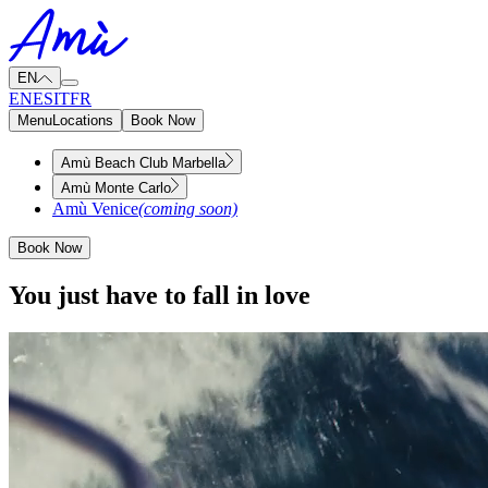
EN
EN
ES
IT
FR
Menu
Locations
Book Now
Amù Beach Club Marbella
Amù Monte Carlo
Amù Venice
(coming soon)
Book Now
You just have to fall in love​​​​‌ ‍ ​‍​‍‌‍ ‌ ​‍‌‍‍‌‌‍‌ ‌‍‍‌‌‍ ‍​‍​‍​ ‍‍​‍​‍‌ ​ ‌‍​‌‌‍ ‍‌‍‍‌‌ ‌​‌ ‍‌​‍ ‍‌‍‍‌‌‍ ​‍​‍​‍ ​​‍​‍‌‍‍​‌ ​‍‌‍‌‌‌‍‌‍​‍​‍​ ‍‍​‍​‍‌‍‍​‌ ‌​‌ ‌​‌ ​​‌ ​ ​ ‍‍​‍ ​‍ ‌‍ ​​‍ ‌‌‍​‌‌‍ ‍‌‍‌​​‍ ‌‌ ​‍​‍ ‌‌‍‍​‌‍ ‌ ‌​‌‍‌‌‌‍ ​‌ ​ ​‍ ‌‌ ​ ‌ ‌​‌ ‌‌‌‍‌​‌‍‍‌‌‍ ​‍ ‍‌ ‌‍‌‍‌‌‌ ​‍‌‍​ ‌‍‌‌‌‍ ​​‍ ‍‌‍​‌‌ ​​‌ ​​​‍ ‌‍‍‌‌‍ ‍‌ ‌​‌‍‌‌‌‍ ‍‌ ‌​​‍ ‌‍‌‌‌‍‌​‌‍‍‌‌ ‌​​‍ ‌‍ ‌‌‍ ‌‍‌​‌‍‌‌​ ‌‌ ​​‌ ​‍‌‍‌‌‌ ​ ‌‍‌‌‌‍ ‍‌ ‌​‌‍​‌‌ ‌​‌‍‍‌‌‍ ‌‍ ‍​ ‍ ‌‍‍‌‌‍‌​​ ‌‌‍‍​‌‍ ‌ ‌​‌‍‌‌‌‍ ​‌‌​ ‌‍‍‌‌ ‌​‌‍‌‌‌​‍​‌‍ ‌‍ ‌‌‍‌‌‌‌​​‌‍​‌‌‍‌ ‌‍‌‌​‍ ‌‌‍​ ​ ‍​‌‍‌‍‌‍‌​​ ‌ ​ ​​​ ​‌​ ​ ​‍ ‌​ ​‌​ ‌ ​ ​​​ ‌ ​‍ ‌​ ‌​‌‍‌​‌‍‌‌​ ‌‌​‍ ‌‌‍​‌​ ​​‌‍‌‍‌‍​‌​‍ ‌​ ​‌‌‍‌‍​ ‌‌​ ‌‌‌‍​ ​ ​​​ ‌ ​ ​‍‌‍​ ​ ​​​ ‌​‌‍‌‌​ ‍ ‌ ‌​‌ ‍‌‌ ​​‌‍‌‌​ ‌‌‍‍​‌‍ ‌ ‌​‌‍‌‌‌‍ ​‌‌​ ‌‍‍‌‌ ‌​‌‍‌‌‌​‍​‌‍ ‌‍ ‌‌‍‌‌‌‌​​‌‍​‌‌‍‌ ‌‍‌‌​ ‍ ‌ ​​‌‍​‌‌ ‌​‌‍‍​​ ‌‌ ​​‌‍​‌‌‍‌ ‌‍‌‌‌​​‍‌ ‌‌‌‍‍‌‌‍ ​‌‍‌​‌‍‌‌‌ ​‍​‍‌‌​ ‌‌‌​​‍‌‌ ‌‍‍ ‌‍‌‌‌ ‍‌​‍‌‌​ ​ ‌​‌​​‍‌‌​ ​ ‌​‌​​‍‌‌​ ​‍​ ​‍​ ‍‌​ ​​​ ​‌‌‍​‌​ ‌​‌‍​‍​ ​‍‌‍​ ‌‍‌‍​ ‌‌​ ​‌​ ‌​​‍‌‌​ ​‍​ ​‍​‍‌‌​ ‌‌‌​‌​​‍ ‍‌‍‍​‌‍‌‌‌‍​‌‌‍‌​‌‍‍‌‌‍ ‍‌‍‌ ​ ‌‍​‍‌‍​‌‌ ​ ‌‍‌‌‌‌‌‌‌ ​‍‌‍ ​​ ‌‌‍‍​‌ ‌​‌ ‌​‌ ​​‌ ​ ​‍‌‌​ ​ ‌​​‌​‍‌‌​ ​‍‌​‌‍​‍‌‌​ ​‍‌​‌‍‌‍ ​​‍ ‌‌‍​‌‌‍ ‍‌‍‌​​‍ ‌‌ ​‍​‍ ‌‌‍‍​‌‍ ‌ ‌​‌‍‌‌‌‍ ​‌ ​ ​‍ ‌‌ ​ ‌ ‌​‌ ‌‌‌‍‌​‌‍‍‌‌‍ ​‍ ‍‌ ‌‍‌‍‌‌‌ ​‍‌‍​ ‌‍‌‌‌‍ ​​‍ ‍‌‍​‌‌ ​​‌ ​​​‍‌‍‌‍‍‌‌‍‌​​ ‌‌‍‍​‌‍ ‌ ‌​‌‍‌‌‌‍ ​‌‌​ ‌‍‍‌‌ ‌​‌‍‌‌‌​‍​‌‍ ‌‍ ‌‌‍‌‌‌‌​​‌‍​‌‌‍‌ ‌‍‌‌​‍ ‌‌‍​ ​ ‍​‌‍‌‍‌‍‌​​ ‌ ​ ​​​ ​‌​ ​ ​‍ ‌​ ​‌​ ‌ ​ ​​​ ‌ ​‍ ‌​ ‌​‌‍‌​‌‍‌‌​ ‌‌​‍ ‌‌‍​‌​ ​​‌‍‌‍‌‍​‌​‍ ‌​ ​‌‌‍‌‍​ ‌‌​ ‌‌‌‍​ ​ ​​​ ‌ ​ ​‍‌‍​ ​ ​​​ ‌​‌‍‌‌​‍‌‍‌ ‌​‌ ‍‌‌ ​​‌‍‌‌​ ‌‌‍‍​‌‍ ‌ ‌​‌‍‌‌‌‍ ​‌‌​ ‌‍‍‌‌ ‌​‌‍‌‌‌​‍​‌‍ ‌‍ ‌‌‍‌‌‌‌​​‌‍​‌‌‍‌ ‌‍‌‌​‍‌‍‌ ​​‌‍​‌‌ ‌​‌‍‍​​ ‌‌ ​​‌‍​‌‌‍‌ ‌‍‌‌‌​​‍‌ ‌‌‌‍‍‌‌‍ ​‌‍‌​‌‍‌‌‌ ​‍​‍‌‌​ ‌‌‌​​‍‌‌ ‌‍‍ ‌‍‌‌‌ ‍‌​‍‌‌​ ​ ‌​‌​​‍‌‌​ ​ ‌​‌​​‍‌‌​ ​‍​ ​‍​ ‍‌​ ​​​ ​‌‌‍​‌​ ‌​‌‍​‍​ ​‍‌‍​ ‌‍‌‍​ ‌‌​ ​‌​ ‌​​‍‌‌​ ​‍​ ​‍​‍‌‌​ ‌‌‌​‌​​‍ ‍‌‍‍​‌‍‌‌‌‍​‌‌‍‌​‌‍‍‌‌‍ ‍‌‍‌ ​‍‌‍‌ ​​‌‍‌‌‌ ​‍‌ ​ ‌ ​​‌‍‌‌‌‍​ ‌ ‌​‌‍‍‌‌ ‌‍‌‍‌‌​ ‌‌ ​​‌ ‌‌‌‍​‍‌‍ ​‌‍‍‌‌ ​ ‌‍‍​‌‍‌‌‌‍‌​​‍​‍‌ ‌