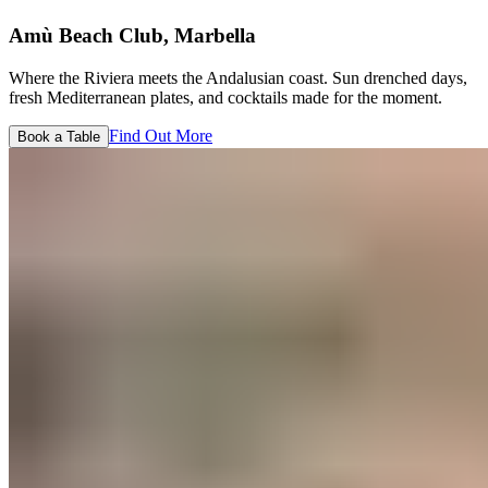
Amù Beach Club, Marbella​​​​‌ ‍ ​‍​‍‌‍ ‌ ​‍‌‍‍‌‌‍‌ ‌‍‍‌‌‍ ‍​‍​‍​ ‍‍​‍​‍‌ ​ ‌‍​‌‌‍ ‍‌‍‍‌‌ ‌​‌ ‍‌​‍ ‍‌‍‍‌‌‍ ​‍​‍​‍ ​​‍​‍‌‍‍​‌ ​‍‌‍‌‌‌‍‌‍​‍​‍​ ‍‍​‍​‍‌‍‍​‌ ‌​‌ ‌​‌ ​​‌ ​ ​ ‍‍​‍ ​‍ ‌‍ ​​‍ ‌‌‍​‌‌‍ ‍‌‍‌​​‍ ‌‌ ​‍​‍ ‌‌‍‍​‌‍ ‌ ‌​‌‍‌‌‌‍ ​‌ ​ ​‍ ‌‌ ​ ‌ ‌​‌ ‌‌‌‍‌​‌‍‍‌‌‍ ​‍ ‍‌ ‌‍‌‍‌‌‌ ​‍‌‍​ ‌‍‌‌‌‍ ​​‍ ‍‌‍​‌‌ ​​‌ ​​​‍ ‌‍‍‌‌‍ ‍‌ ‌​‌‍‌‌‌‍ ‍‌ ‌​​‍ ‌‍‌‌‌‍‌​‌‍‍‌‌ ‌​​‍ ‌‍ ‌‌‍ ‌‍‌​‌‍‌‌​ ‌‌ ​​‌ ​‍‌‍‌‌‌ ​ ‌‍‌‌‌‍ ‍‌ ‌​‌‍​‌‌ ‌​‌‍‍‌‌‍ ‌‍ ‍​ ‍ ‌‍‍‌‌‍‌​​ ‌‌‍‍​‌‍ ‌ ‌​‌‍‌‌‌‍ ​‌‌​ ‌‍‍‌‌ ‌​‌‍‌‌‌​‍​‌‍ ‌‍ ‌‌‍‌‌‌‌​​‌‍​‌‌‍‌ ‌‍‌‌​‍ ‌‌‍​ ​ ‍​‌‍‌‍‌‍‌​​ ‌ ​ ​​​ ​‌​ ​ ​‍ ‌​ ​‌​ ‌ ​ ​​​ ‌ ​‍ ‌​ ‌​‌‍‌​‌‍‌‌​ ‌‌​‍ ‌‌‍​‌​ ​​‌‍‌‍‌‍​‌​‍ ‌​ ​‌‌‍‌‍​ ‌‌​ ‌‌‌‍​ ​ ​​​ ‌ ​ ​‍‌‍​ ​ ​​​ ‌​‌‍‌‌​ ‍ ‌ ‌​‌ ‍‌‌ ​​‌‍‌‌​ ‌‌‍‍​‌‍ ‌ ‌​‌‍‌‌‌‍ ​‌‌​ ‌‍‍‌‌ ‌​‌‍‌‌‌​‍​‌‍ ‌‍ ‌‌‍‌‌‌‌​​‌‍​‌‌‍‌ ‌‍‌‌​ ‍ ‌ ​​‌‍​‌‌ ‌​‌‍‍​​ ‌‌ ​​‌‍​‌‌‍‌ ‌‍‌‌‌​​‍‌ ‌‌‌‍‍‌‌‍ ​‌‍‌​‌‍‌‌‌ ​‍​‍‌‌​ ‌‌‌​​‍‌‌ ‌‍‍ ‌‍‌‌‌ ‍‌​‍‌‌​ ​ ‌​‌​​‍‌‌​ ​ ‌​‌​​‍‌‌​ ​‍​ ​‍​ ‌ ​ ​​‌‍‌‍‌‍​‌​ ​‌​ ​ ​ ‌‍‌‍​‌​ ‌‌​ ​‍‌‍‌‌​ ​​​‍‌‌​ ​‍​ ​‍​‍‌‌​ ‌‌‌​‌​​‍ ‍‌‍​ ‌‍ ‌‍ ‍‌ ‌​‌‍‌‌‌‍ ‍‌ ‌​​‍‌‌​ ‌‌‌​​‍‌‌ ‌‍‍ ‌‍‌‌‌ ‍‌​‍‌‌​ ​ ‌​‌​​‍‌‌​ ​ ‌​‌​​‍‌‌​ ​‍​ ​‍​ ​‍​ ​​‌‍‌​‌‍​‍​ ‌‍​ ‌​​ ‌​‌‍​‍​ ‍‌​ ‌ ​ ​‍​ ​‍​‍‌‌​ ​‍​ ​‍​‍‌‌​ ‌‌‌​‌​​‍ ‍‌ ‌​‌‍‍‌‌ ‌​‌‍ ​‌‍‌‌​ ‌‍​‍‌‍​‌‌ ​ ‌‍‌‌‌‌‌‌‌ ​‍‌‍ ​​ ‌‌‍‍​‌ ‌​‌ ‌​‌ ​​‌ ​ ​‍‌‌​ ​ ‌​​‌​‍‌‌​ ​‍‌​‌‍​‍‌‌​ ​‍‌​‌‍‌‍ ​​‍ ‌‌‍​‌‌‍ ‍‌‍‌​​‍ ‌‌ ​‍​‍ ‌‌‍‍​‌‍ ‌ ‌​‌‍‌‌‌‍ ​‌ ​ ​‍ ‌‌ ​ ‌ ‌​‌ ‌‌‌‍‌​‌‍‍‌‌‍ ​‍ ‍‌ ‌‍‌‍‌‌‌ ​‍‌‍​ ‌‍‌‌‌‍ ​​‍ ‍‌‍​‌‌ ​​‌ ​​​‍‌‍‌‍‍‌‌‍‌​​ ‌‌‍‍​‌‍ ‌ ‌​‌‍‌‌‌‍ ​‌‌​ ‌‍‍‌‌ ‌​‌‍‌‌‌​‍​‌‍ ‌‍ ‌‌‍‌‌‌‌​​‌‍​‌‌‍‌ ‌‍‌‌​‍ ‌‌‍​ ​ ‍​‌‍‌‍‌‍‌​​ ‌ ​ ​​​ ​‌​ ​ ​‍ ‌​ ​‌​ ‌ ​ ​​​ ‌ ​‍ ‌​ ‌​‌‍‌​‌‍‌‌​ ‌‌​‍ ‌‌‍​‌​ ​​‌‍‌‍‌‍​‌​‍ ‌​ ​‌‌‍‌‍​ ‌‌​ ‌‌‌‍​ ​ ​​​ ‌ ​ ​‍‌‍​ ​ ​​​ ‌​‌‍‌‌​‍‌‍‌ ‌​‌ ‍‌‌ ​​‌‍‌‌​ ‌‌‍‍​‌‍ ‌ ‌​‌‍‌‌‌‍ ​‌‌​ ‌‍‍‌‌ ‌​‌‍‌‌‌​‍​‌‍ ‌‍ ‌‌‍‌‌‌‌​​‌‍​‌‌‍‌ ‌‍‌‌​‍‌‍‌ ​​‌‍​‌‌ ‌​‌‍‍​​ ‌‌ ​​‌‍​‌‌‍‌ ‌‍‌‌‌​​‍‌ ‌‌‌‍‍‌‌‍ ​‌‍‌​‌‍‌‌‌ ​‍​‍‌‌​ ‌‌‌​​‍‌‌ ‌‍‍ ‌‍‌‌‌ ‍‌​‍‌‌​ ​ ‌​‌​​‍‌‌​ ​ ‌​‌​​‍‌‌​ ​‍​ ​‍​ ‌ ​ ​​‌‍‌‍‌‍​‌​ ​‌​ ​ ​ ‌‍‌‍​‌​ ‌‌​ ​‍‌‍‌‌​ ​​​‍‌‌​ ​‍​ ​‍​‍‌‌​ ‌‌‌​‌​​‍ ‍‌‍​ ‌‍ ‌‍ ‍‌ ‌​‌‍‌‌‌‍ ‍‌ ‌​​‍‌‌​ ‌‌‌​​‍‌‌ ‌‍‍ ‌‍‌‌‌ ‍‌​‍‌‌​ ​ ‌​‌​​‍‌‌​ ​ ‌​‌​​‍‌‌​ ​‍​ ​‍​ ​‍​ ​​‌‍‌​‌‍​‍​ ‌‍​ ‌​​ ‌​‌‍​‍​ ‍‌​ ‌ ​ ​‍​ ​‍​‍‌‌​ ​‍​ ​‍​‍‌‌​ ‌‌‌​‌​​‍ ‍‌ ‌​‌‍‍‌‌ ‌​‌‍ ​‌‍‌‌​‍‌‍‌ ​​‌‍‌‌‌ ​‍‌ ​ ‌ ​​‌‍‌‌‌‍​ ‌ ‌​‌‍‍‌‌ ‌‍‌‍‌‌​ ‌‌ ​​‌ ‌‌‌‍​‍‌‍ ​‌‍‍‌‌ ​ ‌‍‍​‌‍‌‌‌‍‌​​‍​‍‌ ‌
Where the Riviera meets the Andalusian coast. Sun drenched days,
fresh Mediterranean plates, and cocktails made for the moment. ​​​​‌ ‍ ​‍​‍‌‍ ‌ ​‍‌‍‍‌‌‍‌ ‌‍‍‌‌‍ ‍​‍​‍​ ‍‍​‍​‍‌ ​ ‌‍​‌‌‍ ‍‌‍‍‌‌ ‌​‌ ‍‌​‍ ‍‌‍‍‌‌‍ ​‍​‍​‍ ​​‍​‍‌‍‍​‌ ​‍‌‍‌‌‌‍‌‍​‍​‍​ ‍‍​‍​‍‌‍‍​‌ ‌​‌ ‌​‌ ​​‌ ​ ​ ‍‍​‍ ​‍ ‌‍ ​​‍ ‌‌‍​‌‌‍ ‍‌‍‌​​‍ ‌‌ ​‍​‍ ‌‌‍‍​‌‍ ‌ ‌​‌‍‌‌‌‍ ​‌ ​ ​‍ ‌‌ ​ ‌ ‌​‌ ‌‌‌‍‌​‌‍‍‌‌‍ ​‍ ‍‌ ‌‍‌‍‌‌‌ ​‍‌‍​ ‌‍‌‌‌‍ ​​‍ ‍‌‍​‌‌ ​​‌ ​​​‍ ‌‍‍‌‌‍ ‍‌ ‌​‌‍‌‌‌‍ ‍‌ ‌​​‍ ‌‍‌‌‌‍‌​‌‍‍‌‌ ‌​​‍ ‌‍ ‌‌‍ ‌‍‌​‌‍‌‌​ ‌‌ ​​‌ ​‍‌‍‌‌‌ ​ ‌‍‌‌‌‍ ‍‌ ‌​‌‍​‌‌ ‌​‌‍‍‌‌‍ ‌‍ ‍​ ‍ ‌‍‍‌‌‍‌​​ ‌‌‍‍​‌‍ ‌ ‌​‌‍‌‌‌‍ ​‌‌​ ‌‍‍‌‌ ‌​‌‍‌‌‌​‍​‌‍ ‌‍ ‌‌‍‌‌‌‌​​‌‍​‌‌‍‌ ‌‍‌‌​‍ ‌‌‍​ ​ ‍​‌‍‌‍‌‍‌​​ ‌ ​ ​​​ ​‌​ ​ ​‍ ‌​ ​‌​ ‌ ​ ​​​ ‌ ​‍ ‌​ ‌​‌‍‌​‌‍‌‌​ ‌‌​‍ ‌‌‍​‌​ ​​‌‍‌‍‌‍​‌​‍ ‌​ ​‌‌‍‌‍​ ‌‌​ ‌‌‌‍​ ​ ​​​ ‌ ​ ​‍‌‍​ ​ ​​​ ‌​‌‍‌‌​ ‍ ‌ ‌​‌ ‍‌‌ ​​‌‍‌‌​ ‌‌‍‍​‌‍ ‌ ‌​‌‍‌‌‌‍ ​‌‌​ ‌‍‍‌‌ ‌​‌‍‌‌‌​‍​‌‍ ‌‍ ‌‌‍‌‌‌‌​​‌‍​‌‌‍‌ ‌‍‌‌​ ‍ ‌ ​​‌‍​‌‌ ‌​‌‍‍​​ ‌‌ ​​‌‍​‌‌‍‌ ‌‍‌‌‌​​‍‌ ‌‌‌‍‍‌‌‍ ​‌‍‌​‌‍‌‌‌ ​‍​‍‌‌​ ‌‌‌​​‍‌‌ ‌‍‍ ‌‍‌‌‌ ‍‌​‍‌‌​ ​ ‌​‌​​‍‌‌​ ​ ‌​‌​​‍‌‌​ ​‍​ ​‍​ ‌ ​ ​​‌‍‌‍‌‍​‌​ ​‌​ ​ ​ ‌‍‌‍​‌​ ‌‌​ ​‍‌‍‌‌​ ​​​‍‌‌​ ​‍​ ​‍​‍‌‌​ ‌‌‌​‌​​‍ ‍‌‍​ ‌‍ ‌‍ ‍‌ ‌​‌‍‌‌‌‍ ‍‌ ‌​​‍‌‌​ ‌‌‌​​‍‌‌ ‌‍‍ ‌‍‌‌‌ ‍‌​‍‌‌​ ​ ‌​‌​​‍‌‌​ ​ ‌​‌​​‍‌‌​ ​‍​ ​‍​ ​‍​ ​​‌‍‌​‌‍​‍​ ‌‍​ ‌​​ ‌​‌‍​‍​ ‍‌​ ‌ ​ ​‍​ ​‍​‍‌‌​ ​‍​ ​‍​‍‌‌​ ‌‌‌​‌​​‍ ‍‌‍‌‌‌ ‍​‌‍​ ‌‍‌‌‌ ​‍‌ ​​‌ ‌​​ ‌‍​‍‌‍​‌‌ ​ ‌‍‌‌‌‌‌‌‌ ​‍‌‍ ​​ ‌‌‍‍​‌ ‌​‌ ‌​‌ ​​‌ ​ ​‍‌‌​ ​ ‌​​‌​‍‌‌​ ​‍‌​‌‍​‍‌‌​ ​‍‌​‌‍‌‍ ​​‍ ‌‌‍​‌‌‍ ‍‌‍‌​​‍ ‌‌ ​‍​‍ ‌‌‍‍​‌‍ ‌ ‌​‌‍‌‌‌‍ ​‌ ​ ​‍ ‌‌ ​ ‌ ‌​‌ ‌‌‌‍‌​‌‍‍‌‌‍ ​‍ ‍‌ ‌‍‌‍‌‌‌ ​‍‌‍​ ‌‍‌‌‌‍ ​​‍ ‍‌‍​‌‌ ​​‌ ​​​‍‌‍‌‍‍‌‌‍‌​​ ‌‌‍‍​‌‍ ‌ ‌​‌‍‌‌‌‍ ​‌‌​ ‌‍‍‌‌ ‌​‌‍‌‌‌​‍​‌‍ ‌‍ ‌‌‍‌‌‌‌​​‌‍​‌‌‍‌ ‌‍‌‌​‍ ‌‌‍​ ​ ‍​‌‍‌‍‌‍‌​​ ‌ ​ ​​​ ​‌​ ​ ​‍ ‌​ ​‌​ ‌ ​ ​​​ ‌ ​‍ ‌​ ‌​‌‍‌​‌‍‌‌​ ‌‌​‍ ‌‌‍​‌​ ​​‌‍‌‍‌‍​‌​‍ ‌​ ​‌‌‍‌‍​ ‌‌​ ‌‌‌‍​ ​ ​​​ ‌ ​ ​‍‌‍​ ​ ​​​ ‌​‌‍‌‌​‍‌‍‌ ‌​‌ ‍‌‌ ​​‌‍‌‌​ ‌‌‍‍​‌‍ ‌ ‌​‌‍‌‌‌‍ ​‌‌​ ‌‍‍‌‌ ‌​‌‍‌‌‌​‍​‌‍ ‌‍ ‌‌‍‌‌‌‌​​‌‍​‌‌‍‌ ‌‍‌‌​‍‌‍‌ ​​‌‍​‌‌ ‌​‌‍‍​​ ‌‌ ​​‌‍​‌‌‍‌ ‌‍‌‌‌​​‍‌ ‌‌‌‍‍‌‌‍ ​‌‍‌​‌‍‌‌‌ ​‍​‍‌‌​ ‌‌‌​​‍‌‌ ‌‍‍ ‌‍‌‌‌ ‍‌​‍‌‌​ ​ ‌​‌​​‍‌‌​ ​ ‌​‌​​‍‌‌​ ​‍​ ​‍​ ‌ ​ ​​‌‍‌‍‌‍​‌​ ​‌​ ​ ​ ‌‍‌‍​‌​ ‌‌​ ​‍‌‍‌‌​ ​​​‍‌‌​ ​‍​ ​‍​‍‌‌​ ‌‌‌​‌​​‍ ‍‌‍​ ‌‍ ‌‍ ‍‌ ‌​‌‍‌‌‌‍ ‍‌ ‌​​‍‌‌​ ‌‌‌​​‍‌‌ ‌‍‍ ‌‍‌‌‌ ‍‌​‍‌‌​ ​ ‌​‌​​‍‌‌​ ​ ‌​‌​​‍‌‌​ ​‍​ ​‍​ ​‍​ ​​‌‍‌​‌‍​‍​ ‌‍​ ‌​​ ‌​‌‍​‍​ ‍‌​ ‌ ​ ​‍​ ​‍​‍‌‌​ ​‍​ ​‍​‍‌‌​ ‌‌‌​‌​​‍ ‍‌‍‌‌‌ ‍​‌‍​ ‌‍‌‌‌ ​‍‌ ​​‌ ‌​​‍‌‍‌ ​​‌‍‌‌‌ ​‍‌ ​ ‌ ​​‌‍‌‌‌‍​ ‌ ‌​‌‍‍‌‌ ‌‍‌‍‌‌​ ‌‌ ​​‌ ‌‌‌‍​‍‌‍ ​‌‍‍‌‌ ​ ‌‍‍​‌‍‌‌‌‍‌​​‍​‍‌ ‌
Find Out More​​​​‌ ‍ ​‍​‍‌‍ ‌ ​‍‌‍‍‌‌‍‌ ‌‍‍‌‌‍ ‍​‍​‍​ ‍‍​‍​‍‌ ​ ‌‍​‌‌‍ ‍‌‍‍‌‌ ‌​‌ ‍‌​‍ ‍‌‍‍‌‌‍ ​‍​‍​‍ ​​‍​‍‌‍‍​‌ ​‍‌‍‌‌‌‍‌‍​‍​‍​ ‍‍​‍​‍‌‍‍​‌ ‌​‌ ‌​‌ ​​‌ ​ ​ ‍‍​‍ ​‍ ‌‍ ​​‍ ‌‌‍​‌‌‍ ‍‌‍‌​​‍ ‌‌ ​‍​‍ ‌‌‍‍​‌‍ ‌ ‌​‌‍‌‌‌‍ ​‌ ​ ​‍ ‌‌ ​ ‌ ‌​‌ ‌‌‌‍‌​‌‍‍‌‌‍ ​‍ ‍‌ ‌‍‌‍‌‌‌ ​‍‌‍​ ‌‍‌‌‌‍ ​​‍ ‍‌‍​‌‌ ​​‌ ​​​‍ ‌‍‍‌‌‍ ‍‌ ‌​‌‍‌‌‌‍ ‍‌ ‌​​‍ ‌‍‌‌‌‍‌​‌‍‍‌‌ ‌​​‍ ‌‍ ‌‌‍ ‌‍‌​‌‍‌‌​ ‌‌ ​​‌ ​‍‌‍‌‌‌ ​ ‌‍‌‌‌‍ ‍‌ ‌​‌‍​‌‌ ‌​‌‍‍‌‌‍ ‌‍ ‍​ ‍ ‌‍‍‌‌‍‌​​ ‌‌‍‍​‌‍ ‌ ‌​‌‍‌‌‌‍ ​‌‌​ ‌‍‍‌‌ ‌​‌‍‌‌‌​‍​‌‍ ‌‍ ‌‌‍‌‌‌‌​​‌‍​‌‌‍‌ ‌‍‌‌​‍ ‌‌‍​ ​ ‍​‌‍‌‍‌‍‌​​ ‌ ​ ​​​ ​‌​ ​ ​‍ ‌​ ​‌​ ‌ ​ ​​​ ‌ ​‍ ‌​ ‌​‌‍‌​‌‍‌‌​ ‌‌​‍ ‌‌‍​‌​ ​​‌‍‌‍‌‍​‌​‍ ‌​ ​‌‌‍‌‍​ ‌‌​ ‌‌‌‍​ ​ ​​​ ‌ ​ ​‍‌‍​ ​ ​​​ ‌​‌‍‌‌​ ‍ ‌ ‌​‌ ‍‌‌ ​​‌‍‌‌​ ‌‌‍‍​‌‍ ‌ ‌​‌‍‌‌‌‍ ​‌‌​ ‌‍‍‌‌ ‌​‌‍‌‌‌​‍​‌‍ ‌‍ ‌‌‍‌‌‌‌​​‌‍​‌‌‍‌ ‌‍‌‌​ ‍ ‌ ​​‌‍​‌‌ ‌​‌‍‍​​ ‌‌ ​​‌‍​‌‌‍‌ ‌‍‌‌‌​​‍‌ ‌‌‌‍‍‌‌‍ ​‌‍‌​‌‍‌‌‌ ​‍​‍‌‌​ ‌‌‌​​‍‌‌ ‌‍‍ ‌‍‌‌‌ ‍‌​‍‌‌​ ​ ‌​‌​​‍‌‌​ ​ ‌​‌​​‍‌‌​ ​‍​ ​‍​ ‌ ​ ​​‌‍‌‍‌‍​‌​ ​‌​ ​ ​ ‌‍‌‍​‌​ ‌‌​ ​‍‌‍‌‌​ ​​​‍‌‌​ ​‍​ ​‍​‍‌‌​ ‌‌‌​‌​​‍ ‍‌‍​ ‌‍ ‌‍ ‍‌ ‌​‌‍‌‌‌‍ ‍‌ ‌​​‍‌‌​ ‌‌‌​​‍‌‌ ‌‍‍ ‌‍‌‌‌ ‍‌​‍‌‌​ ​ ‌​‌​​‍‌‌​ ​ ‌​‌​​‍‌‌​ ​‍​ ​‍​ ​‍​ ​​‌‍‌​‌‍​‍​ ‌‍​ ‌​​ ‌​‌‍​‍​ ‍‌​ ‌ ​ ​‍​ ​‍​‍‌‌​ ​‍​ ​‍​‍‌‌​ ‌‌‌​‌​​‍ ‍‌ ​ ‌‍‌‌‌‍​ ‌‍ ‌‍ ‍‌‍‌​‌‍​‌‌ ​‍‌ ‍‌‌​​ ‌ ‌​‌‍​‌​‍ ‍‌‍ ​‌‍​‌‌‍​‍‌‍‌‌‌‍ ​​ ‌‍​‍‌‍​‌‌ ​ ‌‍‌‌‌‌‌‌‌ ​‍‌‍ ​​ ‌‌‍‍​‌ ‌​‌ ‌​‌ ​​‌ ​ ​‍‌‌​ ​ ‌​​‌​‍‌‌​ ​‍‌​‌‍​‍‌‌​ ​‍‌​‌‍‌‍ ​​‍ ‌‌‍​‌‌‍ ‍‌‍‌​​‍ ‌‌ ​‍​‍ ‌‌‍‍​‌‍ ‌ ‌​‌‍‌‌‌‍ ​‌ ​ ​‍ ‌‌ ​ ‌ ‌​‌ ‌‌‌‍‌​‌‍‍‌‌‍ ​‍ ‍‌ ‌‍‌‍‌‌‌ ​‍‌‍​ ‌‍‌‌‌‍ ​​‍ ‍‌‍​‌‌ ​​‌ ​​​‍‌‍‌‍‍‌‌‍‌​​ ‌‌‍‍​‌‍ ‌ ‌​‌‍‌‌‌‍ ​‌‌​ ‌‍‍‌‌ ‌​‌‍‌‌‌​‍​‌‍ ‌‍ ‌‌‍‌‌‌‌​​‌‍​‌‌‍‌ ‌‍‌‌​‍ ‌‌‍​ ​ ‍​‌‍‌‍‌‍‌​​ ‌ ​ ​​​ ​‌​ ​ ​‍ ‌​ ​‌​ ‌ ​ ​​​ ‌ ​‍ ‌​ ‌​‌‍‌​‌‍‌‌​ ‌‌​‍ ‌‌‍​‌​ ​​‌‍‌‍‌‍​‌​‍ ‌​ ​‌‌‍‌‍​ ‌‌​ ‌‌‌‍​ ​ ​​​ ‌ ​ ​‍‌‍​ ​ ​​​ ‌​‌‍‌‌​‍‌‍‌ ‌​‌ ‍‌‌ ​​‌‍‌‌​ ‌‌‍‍​‌‍ ‌ ‌​‌‍‌‌‌‍ ​‌‌​ ‌‍‍‌‌ ‌​‌‍‌‌‌​‍​‌‍ ‌‍ ‌‌‍‌‌‌‌​​‌‍​‌‌‍‌ ‌‍‌‌​‍‌‍‌ ​​‌‍​‌‌ ‌​‌‍‍​​ ‌‌ ​​‌‍​‌‌‍‌ ‌‍‌‌‌​​‍‌ ‌‌‌‍‍‌‌‍ ​‌‍‌​‌‍‌‌‌ ​‍​‍‌‌​ ‌‌‌​​‍‌‌ ‌‍‍ ‌‍‌‌‌ ‍‌​‍‌‌​ ​ ‌​‌​​‍‌‌​ ​ ‌​‌​​‍‌‌​ ​‍​ ​‍​ ‌ ​ ​​‌‍‌‍‌‍​‌​ ​‌​ ​ ​ ‌‍‌‍​‌​ ‌‌​ ​‍‌‍‌‌​ ​​​‍‌‌​ ​‍​ ​‍​‍‌‌​ ‌‌‌​‌​​‍ ‍‌‍​ ‌‍ ‌‍ ‍‌ ‌​‌‍‌‌‌‍ ‍‌ ‌​​‍‌‌​ ‌‌‌​​‍‌‌ ‌‍‍ ‌‍‌‌‌ ‍‌​‍‌‌​ ​ ‌​‌​​‍‌‌​ ​ ‌​‌​​‍‌‌​ ​‍​ ​‍​ ​‍​ ​​‌‍‌​‌‍​‍​ ‌‍​ ‌​​ ‌​‌‍​‍​ ‍‌​ ‌ ​ ​‍​ ​‍​‍‌‌​ ​‍​ ​‍​‍‌‌​ ‌‌‌​‌​​‍ ‍‌ ​ ‌‍‌‌‌‍​ ‌‍ ‌‍ ‍‌‍‌​‌‍​‌‌ ​‍‌ ‍‌‌​​ ‌ ‌​‌‍​‌​‍ ‍‌‍ ​‌‍​‌‌‍​‍‌‍‌‌‌‍ ​​‍‌‍‌ ​​‌‍‌‌‌ ​‍‌ ​ ‌ ​​‌‍‌‌‌‍​ ‌ ‌​‌‍‍‌‌ ‌‍‌‍‌‌​ ‌‌ ​​‌ ‌‌‌‍​‍‌‍ ​‌‍‍‌‌ ​ ‌‍‍​‌‍‌‌‌‍‌​​‍​‍‌ ‌
Book a Table​​​​‌ ‍ ​‍​‍‌‍ ‌ ​‍‌‍‍‌‌‍‌ ‌‍‍‌‌‍ ‍​‍​‍​ ‍‍​‍​‍‌ ​ ‌‍​‌‌‍ ‍‌‍‍‌‌ ‌​‌ ‍‌​‍ ‍‌‍‍‌‌‍ ​‍​‍​‍ ​​‍​‍‌‍‍​‌ ​‍‌‍‌‌‌‍‌‍​‍​‍​ ‍‍​‍​‍‌‍‍​‌ ‌​‌ ‌​‌ ​​‌ ​ ​ ‍‍​‍ ​‍ ‌‍ ​​‍ ‌‌‍​‌‌‍ ‍‌‍‌​​‍ ‌‌ ​‍​‍ ‌‌‍‍​‌‍ ‌ ‌​‌‍‌‌‌‍ ​‌ ​ ​‍ ‌‌ ​ ‌ ‌​‌ ‌‌‌‍‌​‌‍‍‌‌‍ ​‍ ‍‌ ‌‍‌‍‌‌‌ ​‍‌‍​ ‌‍‌‌‌‍ ​​‍ ‍‌‍​‌‌ ​​‌ ​​​‍ ‌‍‍‌‌‍ ‍‌ ‌​‌‍‌‌‌‍ ‍‌ ‌​​‍ ‌‍‌‌‌‍‌​‌‍‍‌‌ ‌​​‍ ‌‍ ‌‌‍ ‌‍‌​‌‍‌‌​ ‌‌ ​​‌ ​‍‌‍‌‌‌ ​ ‌‍‌‌‌‍ ‍‌ ‌​‌‍​‌‌ ‌​‌‍‍‌‌‍ ‌‍ ‍​ ‍ ‌‍‍‌‌‍‌​​ ‌‌‍‍​‌‍ ‌ ‌​‌‍‌‌‌‍ ​‌‌​ ‌‍‍‌‌ ‌​‌‍‌‌‌​‍​‌‍ ‌‍ ‌‌‍‌‌‌‌​​‌‍​‌‌‍‌ ‌‍‌‌​‍ ‌‌‍​ ​ ‍​‌‍‌‍‌‍‌​​ ‌ ​ ​​​ ​‌​ ​ ​‍ ‌​ ​‌​ ‌ ​ ​​​ ‌ ​‍ ‌​ ‌​‌‍‌​‌‍‌‌​ ‌‌​‍ ‌‌‍​‌​ ​​‌‍‌‍‌‍​‌​‍ ‌​ ​‌‌‍‌‍​ ‌‌​ ‌‌‌‍​ ​ ​​​ ‌ ​ ​‍‌‍​ ​ ​​​ ‌​‌‍‌‌​ ‍ ‌ ‌​‌ ‍‌‌ ​​‌‍‌‌​ ‌‌‍‍​‌‍ ‌ ‌​‌‍‌‌‌‍ ​‌‌​ ‌‍‍‌‌ ‌​‌‍‌‌‌​‍​‌‍ ‌‍ ‌‌‍‌‌‌‌​​‌‍​‌‌‍‌ ‌‍‌‌​ ‍ ‌ ​​‌‍​‌‌ ‌​‌‍‍​​ ‌‌ ​​‌‍​‌‌‍‌ ‌‍‌‌‌​​‍‌ ‌‌‌‍‍‌‌‍ ​‌‍‌​‌‍‌‌‌ ​‍​‍‌‌​ ‌‌‌​​‍‌‌ ‌‍‍ ‌‍‌‌‌ ‍‌​‍‌‌​ ​ ‌​‌​​‍‌‌​ ​ ‌​‌​​‍‌‌​ ​‍​ ​‍​ ‌ ​ ​​‌‍‌‍‌‍​‌​ ​‌​ ​ ​ ‌‍‌‍​‌​ ‌‌​ ​‍‌‍‌‌​ ​​​‍‌‌​ ​‍​ ​‍​‍‌‌​ ‌‌‌​‌​​‍ ‍‌‍​ ‌‍ ‌‍ ‍‌ ‌​‌‍‌‌‌‍ ‍‌ ‌​​‍‌‌​ ‌‌‌​​‍‌‌ ‌‍‍ ‌‍‌‌‌ ‍‌​‍‌‌​ ​ ‌​‌​​‍‌‌​ ​ ‌​‌​​‍‌‌​ ​‍​ ​‍​ ​‍​ ​​‌‍‌​‌‍​‍​ ‌‍​ ‌​​ ‌​‌‍​‍​ ‍‌​ ‌ ​ ​‍​ ​‍​‍‌‌​ ​‍​ ​‍​‍‌‌​ ‌‌‌​‌​​‍ ‍‌ ​​‌ ​‍‌‍‍‌‌‍ ‌‌‍​‌‌ ​‍‌ ‍‌‌​​ ‌ ‌​‌‍​‌​‍ ‍‌‍ ​‌‍​‌‌‍​‍‌‍‌‌‌‍ ​​ ‌‍​‍‌‍​‌‌ ​ ‌‍‌‌‌‌‌‌‌ ​‍‌‍ ​​ ‌‌‍‍​‌ ‌​‌ ‌​‌ ​​‌ ​ ​‍‌‌​ ​ ‌​​‌​‍‌‌​ ​‍‌​‌‍​‍‌‌​ ​‍‌​‌‍‌‍ ​​‍ ‌‌‍​‌‌‍ ‍‌‍‌​​‍ ‌‌ ​‍​‍ ‌‌‍‍​‌‍ ‌ ‌​‌‍‌‌‌‍ ​‌ ​ ​‍ ‌‌ ​ ‌ ‌​‌ ‌‌‌‍‌​‌‍‍‌‌‍ ​‍ ‍‌ ‌‍‌‍‌‌‌ ​‍‌‍​ ‌‍‌‌‌‍ ​​‍ ‍‌‍​‌‌ ​​‌ ​​​‍‌‍‌‍‍‌‌‍‌​​ ‌‌‍‍​‌‍ ‌ ‌​‌‍‌‌‌‍ ​‌‌​ ‌‍‍‌‌ ‌​‌‍‌‌‌​‍​‌‍ ‌‍ ‌‌‍‌‌‌‌​​‌‍​‌‌‍‌ ‌‍‌‌​‍ ‌‌‍​ ​ ‍​‌‍‌‍‌‍‌​​ ‌ ​ ​​​ ​‌​ ​ ​‍ ‌​ ​‌​ ‌ ​ ​​​ ‌ ​‍ ‌​ ‌​‌‍‌​‌‍‌‌​ ‌‌​‍ ‌‌‍​‌​ ​​‌‍‌‍‌‍​‌​‍ ‌​ ​‌‌‍‌‍​ ‌‌​ ‌‌‌‍​ ​ ​​​ ‌ ​ ​‍‌‍​ ​ ​​​ ‌​‌‍‌‌​‍‌‍‌ ‌​‌ ‍‌‌ ​​‌‍‌‌​ ‌‌‍‍​‌‍ ‌ ‌​‌‍‌‌‌‍ ​‌‌​ ‌‍‍‌‌ ‌​‌‍‌‌‌​‍​‌‍ ‌‍ ‌‌‍‌‌‌‌​​‌‍​‌‌‍‌ ‌‍‌‌​‍‌‍‌ ​​‌‍​‌‌ ‌​‌‍‍​​ ‌‌ ​​‌‍​‌‌‍‌ ‌‍‌‌‌​​‍‌ ‌‌‌‍‍‌‌‍ ​‌‍‌​‌‍‌‌‌ ​‍​‍‌‌​ ‌‌‌​​‍‌‌ ‌‍‍ ‌‍‌‌‌ ‍‌​‍‌‌​ ​ ‌​‌​​‍‌‌​ ​ ‌​‌​​‍‌‌​ ​‍​ ​‍​ ‌ ​ ​​‌‍‌‍‌‍​‌​ ​‌​ ​ ​ ‌‍‌‍​‌​ ‌‌​ ​‍‌‍‌‌​ ​​​‍‌‌​ ​‍​ ​‍​‍‌‌​ ‌‌‌​‌​​‍ ‍‌‍​ ‌‍ ‌‍ ‍‌ ‌​‌‍‌‌‌‍ ‍‌ ‌​​‍‌‌​ ‌‌‌​​‍‌‌ ‌‍‍ ‌‍‌‌‌ ‍‌​‍‌‌​ ​ ‌​‌​​‍‌‌​ ​ ‌​‌​​‍‌‌​ ​‍​ ​‍​ ​‍​ ​​‌‍‌​‌‍​‍​ ‌‍​ ‌​​ ‌​‌‍​‍​ ‍‌​ ‌ ​ ​‍​ ​‍​‍‌‌​ ​‍​ ​‍​‍‌‌​ ‌‌‌​‌​​‍ ‍‌ ​​‌ ​‍‌‍‍‌‌‍ ‌‌‍​‌‌ ​‍‌ ‍‌‌​​ ‌ ‌​‌‍​‌​‍ ‍‌‍ ​‌‍​‌‌‍​‍‌‍‌‌‌‍ ​​‍‌‍‌ ​​‌‍‌‌‌ ​‍‌ ​ ‌ ​​‌‍‌‌‌‍​ ‌ ‌​‌‍‍‌‌ ‌‍‌‍‌‌​ ‌‌ ​​‌ ‌‌‌‍​‍‌‍ ​‌‍‍‌‌ ​ ‌‍‍​‌‍‌‌‌‍‌​​‍​‍‌ ‌