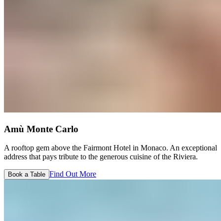
Amù Monte Carlo​​​​‌ ‍ ​‍​‍‌‍ ‌ ​‍‌‍‍‌‌‍‌ ‌‍‍‌‌‍ ‍​‍​‍​ ‍‍​‍​‍‌ ​ ‌‍​‌‌‍ ‍‌‍‍‌‌ ‌​‌ ‍‌​‍ ‍‌‍‍‌‌‍ ​‍​‍​‍ ​​‍​‍‌‍‍​‌ ​‍‌‍‌‌‌‍‌‍​‍​‍​ ‍‍​‍​‍‌‍‍​‌ ‌​‌ ‌​‌ ​​‌ ​ ​ ‍‍​‍ ​‍ ‌‍ ​​‍ ‌‌‍​‌‌‍ ‍‌‍‌​​‍ ‌‌ ​‍​‍ ‌‌‍‍​‌‍ ‌ ‌​‌‍‌‌‌‍ ​‌ ​ ​‍ ‌‌ ​ ‌ ‌​‌ ‌‌‌‍‌​‌‍‍‌‌‍ ​‍ ‍‌ ‌‍‌‍‌‌‌ ​‍‌‍​ ‌‍‌‌‌‍ ​​‍ ‍‌‍​‌‌ ​​‌ ​​​‍ ‌‍‍‌‌‍ ‍‌ ‌​‌‍‌‌‌‍ ‍‌ ‌​​‍ ‌‍‌‌‌‍‌​‌‍‍‌‌ ‌​​‍ ‌‍ ‌‌‍ ‌‍‌​‌‍‌‌​ ‌‌ ​​‌ ​‍‌‍‌‌‌ ​ ‌‍‌‌‌‍ ‍‌ ‌​‌‍​‌‌ ‌​‌‍‍‌‌‍ ‌‍ ‍​ ‍ ‌‍‍‌‌‍‌​​ ‌‌‍‍​‌‍ ‌ ‌​‌‍‌‌‌‍ ​‌‌​ ‌‍‍‌‌ ‌​‌‍‌‌‌​‍​‌‍ ‌‍ ‌‌‍‌‌‌‌​​‌‍​‌‌‍‌ ‌‍‌‌​‍ ‌‌‍​ ​ ‍​‌‍‌‍‌‍‌​​ ‌ ​ ​​​ ​‌​ ​ ​‍ ‌​ ​‌​ ‌ ​ ​​​ ‌ ​‍ ‌​ ‌​‌‍‌​‌‍‌‌​ ‌‌​‍ ‌‌‍​‌​ ​​‌‍‌‍‌‍​‌​‍ ‌​ ​‌‌‍‌‍​ ‌‌​ ‌‌‌‍​ ​ ​​​ ‌ ​ ​‍‌‍​ ​ ​​​ ‌​‌‍‌‌​ ‍ ‌ ‌​‌ ‍‌‌ ​​‌‍‌‌​ ‌‌‍‍​‌‍ ‌ ‌​‌‍‌‌‌‍ ​‌‌​ ‌‍‍‌‌ ‌​‌‍‌‌‌​‍​‌‍ ‌‍ ‌‌‍‌‌‌‌​​‌‍​‌‌‍‌ ‌‍‌‌​ ‍ ‌ ​​‌‍​‌‌ ‌​‌‍‍​​ ‌‌ ​​‌‍​‌‌‍‌ ‌‍‌‌‌​​‍‌ ‌‌‌‍‍‌‌‍ ​‌‍‌​‌‍‌‌‌ ​‍​‍‌‌​ ‌‌‌​​‍‌‌ ‌‍‍ ‌‍‌‌‌ ‍‌​‍‌‌​ ​ ‌​‌​​‍‌‌​ ​ ‌​‌​​‍‌‌​ ​‍​ ​‍​ ‌ ​ ​​‌‍‌‍‌‍​‌​ ​‌​ ​ ​ ‌‍‌‍​‌​ ‌‌​ ​‍‌‍‌‌​ ​​​‍‌‌​ ​‍​ ​‍​‍‌‌​ ‌‌‌​‌​​‍ ‍‌‍​ ‌‍ ‌‍ ‍‌ ‌​‌‍‌‌‌‍ ‍‌ ‌​​‍‌‌​ ‌‌‌​​‍‌‌ ‌‍‍ ‌‍‌‌‌ ‍‌​‍‌‌​ ​ ‌​‌​​‍‌‌​ ​ ‌​‌​​‍‌‌​ ​‍​ ​‍‌‍​ ‌‍​ ​ ‌‍‌‍‌‌​ ​ ‌‍‌​​ ‍​​ ​‌‌‍‌‍‌‍‌‍​ ‍‌​ ​‍​‍‌‌​ ​‍​ ​‍​‍‌‌​ ‌‌‌​‌​​‍ ‍‌ ‌​‌‍‍‌‌ ‌​‌‍ ​‌‍‌‌​ ‌‍​‍‌‍​‌‌ ​ ‌‍‌‌‌‌‌‌‌ ​‍‌‍ ​​ ‌‌‍‍​‌ ‌​‌ ‌​‌ ​​‌ ​ ​‍‌‌​ ​ ‌​​‌​‍‌‌​ ​‍‌​‌‍​‍‌‌​ ​‍‌​‌‍‌‍ ​​‍ ‌‌‍​‌‌‍ ‍‌‍‌​​‍ ‌‌ ​‍​‍ ‌‌‍‍​‌‍ ‌ ‌​‌‍‌‌‌‍ ​‌ ​ ​‍ ‌‌ ​ ‌ ‌​‌ ‌‌‌‍‌​‌‍‍‌‌‍ ​‍ ‍‌ ‌‍‌‍‌‌‌ ​‍‌‍​ ‌‍‌‌‌‍ ​​‍ ‍‌‍​‌‌ ​​‌ ​​​‍‌‍‌‍‍‌‌‍‌​​ ‌‌‍‍​‌‍ ‌ ‌​‌‍‌‌‌‍ ​‌‌​ ‌‍‍‌‌ ‌​‌‍‌‌‌​‍​‌‍ ‌‍ ‌‌‍‌‌‌‌​​‌‍​‌‌‍‌ ‌‍‌‌​‍ ‌‌‍​ ​ ‍​‌‍‌‍‌‍‌​​ ‌ ​ ​​​ ​‌​ ​ ​‍ ‌​ ​‌​ ‌ ​ ​​​ ‌ ​‍ ‌​ ‌​‌‍‌​‌‍‌‌​ ‌‌​‍ ‌‌‍​‌​ ​​‌‍‌‍‌‍​‌​‍ ‌​ ​‌‌‍‌‍​ ‌‌​ ‌‌‌‍​ ​ ​​​ ‌ ​ ​‍‌‍​ ​ ​​​ ‌​‌‍‌‌​‍‌‍‌ ‌​‌ ‍‌‌ ​​‌‍‌‌​ ‌‌‍‍​‌‍ ‌ ‌​‌‍‌‌‌‍ ​‌‌​ ‌‍‍‌‌ ‌​‌‍‌‌‌​‍​‌‍ ‌‍ ‌‌‍‌‌‌‌​​‌‍​‌‌‍‌ ‌‍‌‌​‍‌‍‌ ​​‌‍​‌‌ ‌​‌‍‍​​ ‌‌ ​​‌‍​‌‌‍‌ ‌‍‌‌‌​​‍‌ ‌‌‌‍‍‌‌‍ ​‌‍‌​‌‍‌‌‌ ​‍​‍‌‌​ ‌‌‌​​‍‌‌ ‌‍‍ ‌‍‌‌‌ ‍‌​‍‌‌​ ​ ‌​‌​​‍‌‌​ ​ ‌​‌​​‍‌‌​ ​‍​ ​‍​ ‌ ​ ​​‌‍‌‍‌‍​‌​ ​‌​ ​ ​ ‌‍‌‍​‌​ ‌‌​ ​‍‌‍‌‌​ ​​​‍‌‌​ ​‍​ ​‍​‍‌‌​ ‌‌‌​‌​​‍ ‍‌‍​ ‌‍ ‌‍ ‍‌ ‌​‌‍‌‌‌‍ ‍‌ ‌​​‍‌‌​ ‌‌‌​​‍‌‌ ‌‍‍ ‌‍‌‌‌ ‍‌​‍‌‌​ ​ ‌​‌​​‍‌‌​ ​ ‌​‌​​‍‌‌​ ​‍​ ​‍‌‍​ ‌‍​ ​ ‌‍‌‍‌‌​ ​ ‌‍‌​​ ‍​​ ​‌‌‍‌‍‌‍‌‍​ ‍‌​ ​‍​‍‌‌​ ​‍​ ​‍​‍‌‌​ ‌‌‌​‌​​‍ ‍‌ ‌​‌‍‍‌‌ ‌​‌‍ ​‌‍‌‌​‍‌‍‌ ​​‌‍‌‌‌ ​‍‌ ​ ‌ ​​‌‍‌‌‌‍​ ‌ ‌​‌‍‍‌‌ ‌‍‌‍‌‌​ ‌‌ ​​‌ ‌‌‌‍​‍‌‍ ​‌‍‍‌‌ ​ ‌‍‍​‌‍‌‌‌‍‌​​‍​‍‌ ‌
A rooftop gem above the Fairmont Hotel in Monaco. An exceptional
address that pays tribute to the generous cuisine of the Riviera.​​​​‌ ‍ ​‍​‍‌‍ ‌ ​‍‌‍‍‌‌‍‌ ‌‍‍‌‌‍ ‍​‍​‍​ ‍‍​‍​‍‌ ​ ‌‍​‌‌‍ ‍‌‍‍‌‌ ‌​‌ ‍‌​‍ ‍‌‍‍‌‌‍ ​‍​‍​‍ ​​‍​‍‌‍‍​‌ ​‍‌‍‌‌‌‍‌‍​‍​‍​ ‍‍​‍​‍‌‍‍​‌ ‌​‌ ‌​‌ ​​‌ ​ ​ ‍‍​‍ ​‍ ‌‍ ​​‍ ‌‌‍​‌‌‍ ‍‌‍‌​​‍ ‌‌ ​‍​‍ ‌‌‍‍​‌‍ ‌ ‌​‌‍‌‌‌‍ ​‌ ​ ​‍ ‌‌ ​ ‌ ‌​‌ ‌‌‌‍‌​‌‍‍‌‌‍ ​‍ ‍‌ ‌‍‌‍‌‌‌ ​‍‌‍​ ‌‍‌‌‌‍ ​​‍ ‍‌‍​‌‌ ​​‌ ​​​‍ ‌‍‍‌‌‍ ‍‌ ‌​‌‍‌‌‌‍ ‍‌ ‌​​‍ ‌‍‌‌‌‍‌​‌‍‍‌‌ ‌​​‍ ‌‍ ‌‌‍ ‌‍‌​‌‍‌‌​ ‌‌ ​​‌ ​‍‌‍‌‌‌ ​ ‌‍‌‌‌‍ ‍‌ ‌​‌‍​‌‌ ‌​‌‍‍‌‌‍ ‌‍ ‍​ ‍ ‌‍‍‌‌‍‌​​ ‌‌‍‍​‌‍ ‌ ‌​‌‍‌‌‌‍ ​‌‌​ ‌‍‍‌‌ ‌​‌‍‌‌‌​‍​‌‍ ‌‍ ‌‌‍‌‌‌‌​​‌‍​‌‌‍‌ ‌‍‌‌​‍ ‌‌‍​ ​ ‍​‌‍‌‍‌‍‌​​ ‌ ​ ​​​ ​‌​ ​ ​‍ ‌​ ​‌​ ‌ ​ ​​​ ‌ ​‍ ‌​ ‌​‌‍‌​‌‍‌‌​ ‌‌​‍ ‌‌‍​‌​ ​​‌‍‌‍‌‍​‌​‍ ‌​ ​‌‌‍‌‍​ ‌‌​ ‌‌‌‍​ ​ ​​​ ‌ ​ ​‍‌‍​ ​ ​​​ ‌​‌‍‌‌​ ‍ ‌ ‌​‌ ‍‌‌ ​​‌‍‌‌​ ‌‌‍‍​‌‍ ‌ ‌​‌‍‌‌‌‍ ​‌‌​ ‌‍‍‌‌ ‌​‌‍‌‌‌​‍​‌‍ ‌‍ ‌‌‍‌‌‌‌​​‌‍​‌‌‍‌ ‌‍‌‌​ ‍ ‌ ​​‌‍​‌‌ ‌​‌‍‍​​ ‌‌ ​​‌‍​‌‌‍‌ ‌‍‌‌‌​​‍‌ ‌‌‌‍‍‌‌‍ ​‌‍‌​‌‍‌‌‌ ​‍​‍‌‌​ ‌‌‌​​‍‌‌ ‌‍‍ ‌‍‌‌‌ ‍‌​‍‌‌​ ​ ‌​‌​​‍‌‌​ ​ ‌​‌​​‍‌‌​ ​‍​ ​‍​ ‌ ​ ​​‌‍‌‍‌‍​‌​ ​‌​ ​ ​ ‌‍‌‍​‌​ ‌‌​ ​‍‌‍‌‌​ ​​​‍‌‌​ ​‍​ ​‍​‍‌‌​ ‌‌‌​‌​​‍ ‍‌‍​ ‌‍ ‌‍ ‍‌ ‌​‌‍‌‌‌‍ ‍‌ ‌​​‍‌‌​ ‌‌‌​​‍‌‌ ‌‍‍ ‌‍‌‌‌ ‍‌​‍‌‌​ ​ ‌​‌​​‍‌‌​ ​ ‌​‌​​‍‌‌​ ​‍​ ​‍‌‍​ ‌‍​ ​ ‌‍‌‍‌‌​ ​ ‌‍‌​​ ‍​​ ​‌‌‍‌‍‌‍‌‍​ ‍‌​ ​‍​‍‌‌​ ​‍​ ​‍​‍‌‌​ ‌‌‌​‌​​‍ ‍‌‍‌‌‌ ‍​‌‍​ ‌‍‌‌‌ ​‍‌ ​​‌ ‌​​ ‌‍​‍‌‍​‌‌ ​ ‌‍‌‌‌‌‌‌‌ ​‍‌‍ ​​ ‌‌‍‍​‌ ‌​‌ ‌​‌ ​​‌ ​ ​‍‌‌​ ​ ‌​​‌​‍‌‌​ ​‍‌​‌‍​‍‌‌​ ​‍‌​‌‍‌‍ ​​‍ ‌‌‍​‌‌‍ ‍‌‍‌​​‍ ‌‌ ​‍​‍ ‌‌‍‍​‌‍ ‌ ‌​‌‍‌‌‌‍ ​‌ ​ ​‍ ‌‌ ​ ‌ ‌​‌ ‌‌‌‍‌​‌‍‍‌‌‍ ​‍ ‍‌ ‌‍‌‍‌‌‌ ​‍‌‍​ ‌‍‌‌‌‍ ​​‍ ‍‌‍​‌‌ ​​‌ ​​​‍‌‍‌‍‍‌‌‍‌​​ ‌‌‍‍​‌‍ ‌ ‌​‌‍‌‌‌‍ ​‌‌​ ‌‍‍‌‌ ‌​‌‍‌‌‌​‍​‌‍ ‌‍ ‌‌‍‌‌‌‌​​‌‍​‌‌‍‌ ‌‍‌‌​‍ ‌‌‍​ ​ ‍​‌‍‌‍‌‍‌​​ ‌ ​ ​​​ ​‌​ ​ ​‍ ‌​ ​‌​ ‌ ​ ​​​ ‌ ​‍ ‌​ ‌​‌‍‌​‌‍‌‌​ ‌‌​‍ ‌‌‍​‌​ ​​‌‍‌‍‌‍​‌​‍ ‌​ ​‌‌‍‌‍​ ‌‌​ ‌‌‌‍​ ​ ​​​ ‌ ​ ​‍‌‍​ ​ ​​​ ‌​‌‍‌‌​‍‌‍‌ ‌​‌ ‍‌‌ ​​‌‍‌‌​ ‌‌‍‍​‌‍ ‌ ‌​‌‍‌‌‌‍ ​‌‌​ ‌‍‍‌‌ ‌​‌‍‌‌‌​‍​‌‍ ‌‍ ‌‌‍‌‌‌‌​​‌‍​‌‌‍‌ ‌‍‌‌​‍‌‍‌ ​​‌‍​‌‌ ‌​‌‍‍​​ ‌‌ ​​‌‍​‌‌‍‌ ‌‍‌‌‌​​‍‌ ‌‌‌‍‍‌‌‍ ​‌‍‌​‌‍‌‌‌ ​‍​‍‌‌​ ‌‌‌​​‍‌‌ ‌‍‍ ‌‍‌‌‌ ‍‌​‍‌‌​ ​ ‌​‌​​‍‌‌​ ​ ‌​‌​​‍‌‌​ ​‍​ ​‍​ ‌ ​ ​​‌‍‌‍‌‍​‌​ ​‌​ ​ ​ ‌‍‌‍​‌​ ‌‌​ ​‍‌‍‌‌​ ​​​‍‌‌​ ​‍​ ​‍​‍‌‌​ ‌‌‌​‌​​‍ ‍‌‍​ ‌‍ ‌‍ ‍‌ ‌​‌‍‌‌‌‍ ‍‌ ‌​​‍‌‌​ ‌‌‌​​‍‌‌ ‌‍‍ ‌‍‌‌‌ ‍‌​‍‌‌​ ​ ‌​‌​​‍‌‌​ ​ ‌​‌​​‍‌‌​ ​‍​ ​‍‌‍​ ‌‍​ ​ ‌‍‌‍‌‌​ ​ ‌‍‌​​ ‍​​ ​‌‌‍‌‍‌‍‌‍​ ‍‌​ ​‍​‍‌‌​ ​‍​ ​‍​‍‌‌​ ‌‌‌​‌​​‍ ‍‌‍‌‌‌ ‍​‌‍​ ‌‍‌‌‌ ​‍‌ ​​‌ ‌​​‍‌‍‌ ​​‌‍‌‌‌ ​‍‌ ​ ‌ ​​‌‍‌‌‌‍​ ‌ ‌​‌‍‍‌‌ ‌‍‌‍‌‌​ ‌‌ ​​‌ ‌‌‌‍​‍‌‍ ​‌‍‍‌‌ ​ ‌‍‍​‌‍‌‌‌‍‌​​‍​‍‌ ‌
Find Out More​​​​‌ ‍ ​‍​‍‌‍ ‌ ​‍‌‍‍‌‌‍‌ ‌‍‍‌‌‍ ‍​‍​‍​ ‍‍​‍​‍‌ ​ ‌‍​‌‌‍ ‍‌‍‍‌‌ ‌​‌ ‍‌​‍ ‍‌‍‍‌‌‍ ​‍​‍​‍ ​​‍​‍‌‍‍​‌ ​‍‌‍‌‌‌‍‌‍​‍​‍​ ‍‍​‍​‍‌‍‍​‌ ‌​‌ ‌​‌ ​​‌ ​ ​ ‍‍​‍ ​‍ ‌‍ ​​‍ ‌‌‍​‌‌‍ ‍‌‍‌​​‍ ‌‌ ​‍​‍ ‌‌‍‍​‌‍ ‌ ‌​‌‍‌‌‌‍ ​‌ ​ ​‍ ‌‌ ​ ‌ ‌​‌ ‌‌‌‍‌​‌‍‍‌‌‍ ​‍ ‍‌ ‌‍‌‍‌‌‌ ​‍‌‍​ ‌‍‌‌‌‍ ​​‍ ‍‌‍​‌‌ ​​‌ ​​​‍ ‌‍‍‌‌‍ ‍‌ ‌​‌‍‌‌‌‍ ‍‌ ‌​​‍ ‌‍‌‌‌‍‌​‌‍‍‌‌ ‌​​‍ ‌‍ ‌‌‍ ‌‍‌​‌‍‌‌​ ‌‌ ​​‌ ​‍‌‍‌‌‌ ​ ‌‍‌‌‌‍ ‍‌ ‌​‌‍​‌‌ ‌​‌‍‍‌‌‍ ‌‍ ‍​ ‍ ‌‍‍‌‌‍‌​​ ‌‌‍‍​‌‍ ‌ ‌​‌‍‌‌‌‍ ​‌‌​ ‌‍‍‌‌ ‌​‌‍‌‌‌​‍​‌‍ ‌‍ ‌‌‍‌‌‌‌​​‌‍​‌‌‍‌ ‌‍‌‌​‍ ‌‌‍​ ​ ‍​‌‍‌‍‌‍‌​​ ‌ ​ ​​​ ​‌​ ​ ​‍ ‌​ ​‌​ ‌ ​ ​​​ ‌ ​‍ ‌​ ‌​‌‍‌​‌‍‌‌​ ‌‌​‍ ‌‌‍​‌​ ​​‌‍‌‍‌‍​‌​‍ ‌​ ​‌‌‍‌‍​ ‌‌​ ‌‌‌‍​ ​ ​​​ ‌ ​ ​‍‌‍​ ​ ​​​ ‌​‌‍‌‌​ ‍ ‌ ‌​‌ ‍‌‌ ​​‌‍‌‌​ ‌‌‍‍​‌‍ ‌ ‌​‌‍‌‌‌‍ ​‌‌​ ‌‍‍‌‌ ‌​‌‍‌‌‌​‍​‌‍ ‌‍ ‌‌‍‌‌‌‌​​‌‍​‌‌‍‌ ‌‍‌‌​ ‍ ‌ ​​‌‍​‌‌ ‌​‌‍‍​​ ‌‌ ​​‌‍​‌‌‍‌ ‌‍‌‌‌​​‍‌ ‌‌‌‍‍‌‌‍ ​‌‍‌​‌‍‌‌‌ ​‍​‍‌‌​ ‌‌‌​​‍‌‌ ‌‍‍ ‌‍‌‌‌ ‍‌​‍‌‌​ ​ ‌​‌​​‍‌‌​ ​ ‌​‌​​‍‌‌​ ​‍​ ​‍​ ‌ ​ ​​‌‍‌‍‌‍​‌​ ​‌​ ​ ​ ‌‍‌‍​‌​ ‌‌​ ​‍‌‍‌‌​ ​​​‍‌‌​ ​‍​ ​‍​‍‌‌​ ‌‌‌​‌​​‍ ‍‌‍​ ‌‍ ‌‍ ‍‌ ‌​‌‍‌‌‌‍ ‍‌ ‌​​‍‌‌​ ‌‌‌​​‍‌‌ ‌‍‍ ‌‍‌‌‌ ‍‌​‍‌‌​ ​ ‌​‌​​‍‌‌​ ​ ‌​‌​​‍‌‌​ ​‍​ ​‍‌‍​ ‌‍​ ​ ‌‍‌‍‌‌​ ​ ‌‍‌​​ ‍​​ ​‌‌‍‌‍‌‍‌‍​ ‍‌​ ​‍​‍‌‌​ ​‍​ ​‍​‍‌‌​ ‌‌‌​‌​​‍ ‍‌ ​ ‌‍‌‌‌‍​ ‌‍ ‌‍ ‍‌‍‌​‌‍​‌‌ ​‍‌ ‍‌‌​​ ‌ ‌​‌‍​‌​‍ ‍‌‍ ​‌‍​‌‌‍​‍‌‍‌‌‌‍ ​​ ‌‍​‍‌‍​‌‌ ​ ‌‍‌‌‌‌‌‌‌ ​‍‌‍ ​​ ‌‌‍‍​‌ ‌​‌ ‌​‌ ​​‌ ​ ​‍‌‌​ ​ ‌​​‌​‍‌‌​ ​‍‌​‌‍​‍‌‌​ ​‍‌​‌‍‌‍ ​​‍ ‌‌‍​‌‌‍ ‍‌‍‌​​‍ ‌‌ ​‍​‍ ‌‌‍‍​‌‍ ‌ ‌​‌‍‌‌‌‍ ​‌ ​ ​‍ ‌‌ ​ ‌ ‌​‌ ‌‌‌‍‌​‌‍‍‌‌‍ ​‍ ‍‌ ‌‍‌‍‌‌‌ ​‍‌‍​ ‌‍‌‌‌‍ ​​‍ ‍‌‍​‌‌ ​​‌ ​​​‍‌‍‌‍‍‌‌‍‌​​ ‌‌‍‍​‌‍ ‌ ‌​‌‍‌‌‌‍ ​‌‌​ ‌‍‍‌‌ ‌​‌‍‌‌‌​‍​‌‍ ‌‍ ‌‌‍‌‌‌‌​​‌‍​‌‌‍‌ ‌‍‌‌​‍ ‌‌‍​ ​ ‍​‌‍‌‍‌‍‌​​ ‌ ​ ​​​ ​‌​ ​ ​‍ ‌​ ​‌​ ‌ ​ ​​​ ‌ ​‍ ‌​ ‌​‌‍‌​‌‍‌‌​ ‌‌​‍ ‌‌‍​‌​ ​​‌‍‌‍‌‍​‌​‍ ‌​ ​‌‌‍‌‍​ ‌‌​ ‌‌‌‍​ ​ ​​​ ‌ ​ ​‍‌‍​ ​ ​​​ ‌​‌‍‌‌​‍‌‍‌ ‌​‌ ‍‌‌ ​​‌‍‌‌​ ‌‌‍‍​‌‍ ‌ ‌​‌‍‌‌‌‍ ​‌‌​ ‌‍‍‌‌ ‌​‌‍‌‌‌​‍​‌‍ ‌‍ ‌‌‍‌‌‌‌​​‌‍​‌‌‍‌ ‌‍‌‌​‍‌‍‌ ​​‌‍​‌‌ ‌​‌‍‍​​ ‌‌ ​​‌‍​‌‌‍‌ ‌‍‌‌‌​​‍‌ ‌‌‌‍‍‌‌‍ ​‌‍‌​‌‍‌‌‌ ​‍​‍‌‌​ ‌‌‌​​‍‌‌ ‌‍‍ ‌‍‌‌‌ ‍‌​‍‌‌​ ​ ‌​‌​​‍‌‌​ ​ ‌​‌​​‍‌‌​ ​‍​ ​‍​ ‌ ​ ​​‌‍‌‍‌‍​‌​ ​‌​ ​ ​ ‌‍‌‍​‌​ ‌‌​ ​‍‌‍‌‌​ ​​​‍‌‌​ ​‍​ ​‍​‍‌‌​ ‌‌‌​‌​​‍ ‍‌‍​ ‌‍ ‌‍ ‍‌ ‌​‌‍‌‌‌‍ ‍‌ ‌​​‍‌‌​ ‌‌‌​​‍‌‌ ‌‍‍ ‌‍‌‌‌ ‍‌​‍‌‌​ ​ ‌​‌​​‍‌‌​ ​ ‌​‌​​‍‌‌​ ​‍​ ​‍‌‍​ ‌‍​ ​ ‌‍‌‍‌‌​ ​ ‌‍‌​​ ‍​​ ​‌‌‍‌‍‌‍‌‍​ ‍‌​ ​‍​‍‌‌​ ​‍​ ​‍​‍‌‌​ ‌‌‌​‌​​‍ ‍‌ ​ ‌‍‌‌‌‍​ ‌‍ ‌‍ ‍‌‍‌​‌‍​‌‌ ​‍‌ ‍‌‌​​ ‌ ‌​‌‍​‌​‍ ‍‌‍ ​‌‍​‌‌‍​‍‌‍‌‌‌‍ ​​‍‌‍‌ ​​‌‍‌‌‌ ​‍‌ ​ ‌ ​​‌‍‌‌‌‍​ ‌ ‌​‌‍‍‌‌ ‌‍‌‍‌‌​ ‌‌ ​​‌ ‌‌‌‍​‍‌‍ ​‌‍‍‌‌ ​ ‌‍‍​‌‍‌‌‌‍‌​​‍​‍‌ ‌
Book a Table​​​​‌ ‍ ​‍​‍‌‍ ‌ ​‍‌‍‍‌‌‍‌ ‌‍‍‌‌‍ ‍​‍​‍​ ‍‍​‍​‍‌ ​ ‌‍​‌‌‍ ‍‌‍‍‌‌ ‌​‌ ‍‌​‍ ‍‌‍‍‌‌‍ ​‍​‍​‍ ​​‍​‍‌‍‍​‌ ​‍‌‍‌‌‌‍‌‍​‍​‍​ ‍‍​‍​‍‌‍‍​‌ ‌​‌ ‌​‌ ​​‌ ​ ​ ‍‍​‍ ​‍ ‌‍ ​​‍ ‌‌‍​‌‌‍ ‍‌‍‌​​‍ ‌‌ ​‍​‍ ‌‌‍‍​‌‍ ‌ ‌​‌‍‌‌‌‍ ​‌ ​ ​‍ ‌‌ ​ ‌ ‌​‌ ‌‌‌‍‌​‌‍‍‌‌‍ ​‍ ‍‌ ‌‍‌‍‌‌‌ ​‍‌‍​ ‌‍‌‌‌‍ ​​‍ ‍‌‍​‌‌ ​​‌ ​​​‍ ‌‍‍‌‌‍ ‍‌ ‌​‌‍‌‌‌‍ ‍‌ ‌​​‍ ‌‍‌‌‌‍‌​‌‍‍‌‌ ‌​​‍ ‌‍ ‌‌‍ ‌‍‌​‌‍‌‌​ ‌‌ ​​‌ ​‍‌‍‌‌‌ ​ ‌‍‌‌‌‍ ‍‌ ‌​‌‍​‌‌ ‌​‌‍‍‌‌‍ ‌‍ ‍​ ‍ ‌‍‍‌‌‍‌​​ ‌‌‍‍​‌‍ ‌ ‌​‌‍‌‌‌‍ ​‌‌​ ‌‍‍‌‌ ‌​‌‍‌‌‌​‍​‌‍ ‌‍ ‌‌‍‌‌‌‌​​‌‍​‌‌‍‌ ‌‍‌‌​‍ ‌‌‍​ ​ ‍​‌‍‌‍‌‍‌​​ ‌ ​ ​​​ ​‌​ ​ ​‍ ‌​ ​‌​ ‌ ​ ​​​ ‌ ​‍ ‌​ ‌​‌‍‌​‌‍‌‌​ ‌‌​‍ ‌‌‍​‌​ ​​‌‍‌‍‌‍​‌​‍ ‌​ ​‌‌‍‌‍​ ‌‌​ ‌‌‌‍​ ​ ​​​ ‌ ​ ​‍‌‍​ ​ ​​​ ‌​‌‍‌‌​ ‍ ‌ ‌​‌ ‍‌‌ ​​‌‍‌‌​ ‌‌‍‍​‌‍ ‌ ‌​‌‍‌‌‌‍ ​‌‌​ ‌‍‍‌‌ ‌​‌‍‌‌‌​‍​‌‍ ‌‍ ‌‌‍‌‌‌‌​​‌‍​‌‌‍‌ ‌‍‌‌​ ‍ ‌ ​​‌‍​‌‌ ‌​‌‍‍​​ ‌‌ ​​‌‍​‌‌‍‌ ‌‍‌‌‌​​‍‌ ‌‌‌‍‍‌‌‍ ​‌‍‌​‌‍‌‌‌ ​‍​‍‌‌​ ‌‌‌​​‍‌‌ ‌‍‍ ‌‍‌‌‌ ‍‌​‍‌‌​ ​ ‌​‌​​‍‌‌​ ​ ‌​‌​​‍‌‌​ ​‍​ ​‍​ ‌ ​ ​​‌‍‌‍‌‍​‌​ ​‌​ ​ ​ ‌‍‌‍​‌​ ‌‌​ ​‍‌‍‌‌​ ​​​‍‌‌​ ​‍​ ​‍​‍‌‌​ ‌‌‌​‌​​‍ ‍‌‍​ ‌‍ ‌‍ ‍‌ ‌​‌‍‌‌‌‍ ‍‌ ‌​​‍‌‌​ ‌‌‌​​‍‌‌ ‌‍‍ ‌‍‌‌‌ ‍‌​‍‌‌​ ​ ‌​‌​​‍‌‌​ ​ ‌​‌​​‍‌‌​ ​‍​ ​‍‌‍​ ‌‍​ ​ ‌‍‌‍‌‌​ ​ ‌‍‌​​ ‍​​ ​‌‌‍‌‍‌‍‌‍​ ‍‌​ ​‍​‍‌‌​ ​‍​ ​‍​‍‌‌​ ‌‌‌​‌​​‍ ‍‌ ​​‌ ​‍‌‍‍‌‌‍ ‌‌‍​‌‌ ​‍‌ ‍‌‌​​ ‌ ‌​‌‍​‌​‍ ‍‌‍ ​‌‍​‌‌‍​‍‌‍‌‌‌‍ ​​ ‌‍​‍‌‍​‌‌ ​ ‌‍‌‌‌‌‌‌‌ ​‍‌‍ ​​ ‌‌‍‍​‌ ‌​‌ ‌​‌ ​​‌ ​ ​‍‌‌​ ​ ‌​​‌​‍‌‌​ ​‍‌​‌‍​‍‌‌​ ​‍‌​‌‍‌‍ ​​‍ ‌‌‍​‌‌‍ ‍‌‍‌​​‍ ‌‌ ​‍​‍ ‌‌‍‍​‌‍ ‌ ‌​‌‍‌‌‌‍ ​‌ ​ ​‍ ‌‌ ​ ‌ ‌​‌ ‌‌‌‍‌​‌‍‍‌‌‍ ​‍ ‍‌ ‌‍‌‍‌‌‌ ​‍‌‍​ ‌‍‌‌‌‍ ​​‍ ‍‌‍​‌‌ ​​‌ ​​​‍‌‍‌‍‍‌‌‍‌​​ ‌‌‍‍​‌‍ ‌ ‌​‌‍‌‌‌‍ ​‌‌​ ‌‍‍‌‌ ‌​‌‍‌‌‌​‍​‌‍ ‌‍ ‌‌‍‌‌‌‌​​‌‍​‌‌‍‌ ‌‍‌‌​‍ ‌‌‍​ ​ ‍​‌‍‌‍‌‍‌​​ ‌ ​ ​​​ ​‌​ ​ ​‍ ‌​ ​‌​ ‌ ​ ​​​ ‌ ​‍ ‌​ ‌​‌‍‌​‌‍‌‌​ ‌‌​‍ ‌‌‍​‌​ ​​‌‍‌‍‌‍​‌​‍ ‌​ ​‌‌‍‌‍​ ‌‌​ ‌‌‌‍​ ​ ​​​ ‌ ​ ​‍‌‍​ ​ ​​​ ‌​‌‍‌‌​‍‌‍‌ ‌​‌ ‍‌‌ ​​‌‍‌‌​ ‌‌‍‍​‌‍ ‌ ‌​‌‍‌‌‌‍ ​‌‌​ ‌‍‍‌‌ ‌​‌‍‌‌‌​‍​‌‍ ‌‍ ‌‌‍‌‌‌‌​​‌‍​‌‌‍‌ ‌‍‌‌​‍‌‍‌ ​​‌‍​‌‌ ‌​‌‍‍​​ ‌‌ ​​‌‍​‌‌‍‌ ‌‍‌‌‌​​‍‌ ‌‌‌‍‍‌‌‍ ​‌‍‌​‌‍‌‌‌ ​‍​‍‌‌​ ‌‌‌​​‍‌‌ ‌‍‍ ‌‍‌‌‌ ‍‌​‍‌‌​ ​ ‌​‌​​‍‌‌​ ​ ‌​‌​​‍‌‌​ ​‍​ ​‍​ ‌ ​ ​​‌‍‌‍‌‍​‌​ ​‌​ ​ ​ ‌‍‌‍​‌​ ‌‌​ ​‍‌‍‌‌​ ​​​‍‌‌​ ​‍​ ​‍​‍‌‌​ ‌‌‌​‌​​‍ ‍‌‍​ ‌‍ ‌‍ ‍‌ ‌​‌‍‌‌‌‍ ‍‌ ‌​​‍‌‌​ ‌‌‌​​‍‌‌ ‌‍‍ ‌‍‌‌‌ ‍‌​‍‌‌​ ​ ‌​‌​​‍‌‌​ ​ ‌​‌​​‍‌‌​ ​‍​ ​‍‌‍​ ‌‍​ ​ ‌‍‌‍‌‌​ ​ ‌‍‌​​ ‍​​ ​‌‌‍‌‍‌‍‌‍​ ‍‌​ ​‍​‍‌‌​ ​‍​ ​‍​‍‌‌​ ‌‌‌​‌​​‍ ‍‌ ​​‌ ​‍‌‍‍‌‌‍ ‌‌‍​‌‌ ​‍‌ ‍‌‌​​ ‌ ‌​‌‍​‌​‍ ‍‌‍ ​‌‍​‌‌‍​‍‌‍‌‌‌‍ ​​‍‌‍‌ ​​‌‍‌‌‌ ​‍‌ ​ ‌ ​​‌‍‌‌‌‍​ ‌ ‌​‌‍‍‌‌ ‌‍‌‍‌‌​ ‌‌ ​​‌ ‌‌‌‍​‍‌‍ ​‌‍‍‌‌ ​ ‌‍‍​‌‍‌‌‌‍‌​​‍​‍‌ ‌