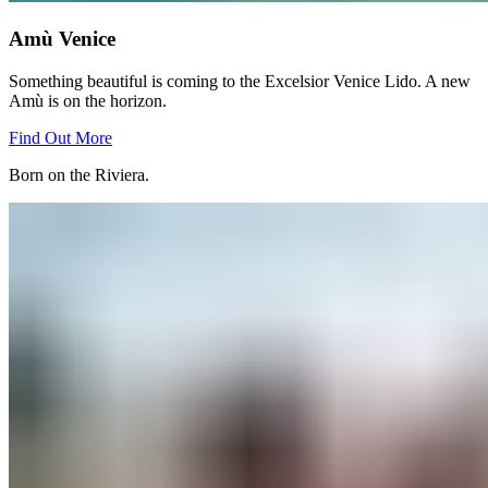
Amù Venice​​​​‌ ‍ ​‍​‍‌‍ ‌ ​‍‌‍‍‌‌‍‌ ‌‍‍‌‌‍ ‍​‍​‍​ ‍‍​‍​‍‌ ​ ‌‍​‌‌‍ ‍‌‍‍‌‌ ‌​‌ ‍‌​‍ ‍‌‍‍‌‌‍ ​‍​‍​‍ ​​‍​‍‌‍‍​‌ ​‍‌‍‌‌‌‍‌‍​‍​‍​ ‍‍​‍​‍‌‍‍​‌ ‌​‌ ‌​‌ ​​‌ ​ ​ ‍‍​‍ ​‍ ‌‍ ​​‍ ‌‌‍​‌‌‍ ‍‌‍‌​​‍ ‌‌ ​‍​‍ ‌‌‍‍​‌‍ ‌ ‌​‌‍‌‌‌‍ ​‌ ​ ​‍ ‌‌ ​ ‌ ‌​‌ ‌‌‌‍‌​‌‍‍‌‌‍ ​‍ ‍‌ ‌‍‌‍‌‌‌ ​‍‌‍​ ‌‍‌‌‌‍ ​​‍ ‍‌‍​‌‌ ​​‌ ​​​‍ ‌‍‍‌‌‍ ‍‌ ‌​‌‍‌‌‌‍ ‍‌ ‌​​‍ ‌‍‌‌‌‍‌​‌‍‍‌‌ ‌​​‍ ‌‍ ‌‌‍ ‌‍‌​‌‍‌‌​ ‌‌ ​​‌ ​‍‌‍‌‌‌ ​ ‌‍‌‌‌‍ ‍‌ ‌​‌‍​‌‌ ‌​‌‍‍‌‌‍ ‌‍ ‍​ ‍ ‌‍‍‌‌‍‌​​ ‌‌‍‍​‌‍ ‌ ‌​‌‍‌‌‌‍ ​‌‌​ ‌‍‍‌‌ ‌​‌‍‌‌‌​‍​‌‍ ‌‍ ‌‌‍‌‌‌‌​​‌‍​‌‌‍‌ ‌‍‌‌​‍ ‌‌‍​ ​ ‍​‌‍‌‍‌‍‌​​ ‌ ​ ​​​ ​‌​ ​ ​‍ ‌​ ​‌​ ‌ ​ ​​​ ‌ ​‍ ‌​ ‌​‌‍‌​‌‍‌‌​ ‌‌​‍ ‌‌‍​‌​ ​​‌‍‌‍‌‍​‌​‍ ‌​ ​‌‌‍‌‍​ ‌‌​ ‌‌‌‍​ ​ ​​​ ‌ ​ ​‍‌‍​ ​ ​​​ ‌​‌‍‌‌​ ‍ ‌ ‌​‌ ‍‌‌ ​​‌‍‌‌​ ‌‌‍‍​‌‍ ‌ ‌​‌‍‌‌‌‍ ​‌‌​ ‌‍‍‌‌ ‌​‌‍‌‌‌​‍​‌‍ ‌‍ ‌‌‍‌‌‌‌​​‌‍​‌‌‍‌ ‌‍‌‌​ ‍ ‌ ​​‌‍​‌‌ ‌​‌‍‍​​ ‌‌ ​​‌‍​‌‌‍‌ ‌‍‌‌‌​​‍‌ ‌‌‌‍‍‌‌‍ ​‌‍‌​‌‍‌‌‌ ​‍​‍‌‌​ ‌‌‌​​‍‌‌ ‌‍‍ ‌‍‌‌‌ ‍‌​‍‌‌​ ​ ‌​‌​​‍‌‌​ ​ ‌​‌​​‍‌‌​ ​‍​ ​‍​ ‌ ​ ​​‌‍‌‍‌‍​‌​ ​‌​ ​ ​ ‌‍‌‍​‌​ ‌‌​ ​‍‌‍‌‌​ ​​​‍‌‌​ ​‍​ ​‍​‍‌‌​ ‌‌‌​‌​​‍ ‍‌‍​ ‌‍ ‌‍ ‍‌ ‌​‌‍‌‌‌‍ ‍‌ ‌​​‍‌‌​ ‌‌‌​​‍‌‌ ‌‍‍ ‌‍‌‌‌ ‍‌​‍‌‌​ ​ ‌​‌​​‍‌‌​ ​ ‌​‌​​‍‌‌​ ​‍​ ​‍‌‍​‌‌‍​ ​ ‍‌​ ​‍‌‍‌‌‌‍​‍​ ​‌‌‍‌​‌‍​ ‌‍​ ‌‍​‌​ ‌‍​‍‌‌​ ​‍​ ​‍​‍‌‌​ ‌‌‌​‌​​‍ ‍‌ ‌​‌‍‍‌‌ ‌​‌‍ ​‌‍‌‌​ ‌‍​‍‌‍​‌‌ ​ ‌‍‌‌‌‌‌‌‌ ​‍‌‍ ​​ ‌‌‍‍​‌ ‌​‌ ‌​‌ ​​‌ ​ ​‍‌‌​ ​ ‌​​‌​‍‌‌​ ​‍‌​‌‍​‍‌‌​ ​‍‌​‌‍‌‍ ​​‍ ‌‌‍​‌‌‍ ‍‌‍‌​​‍ ‌‌ ​‍​‍ ‌‌‍‍​‌‍ ‌ ‌​‌‍‌‌‌‍ ​‌ ​ ​‍ ‌‌ ​ ‌ ‌​‌ ‌‌‌‍‌​‌‍‍‌‌‍ ​‍ ‍‌ ‌‍‌‍‌‌‌ ​‍‌‍​ ‌‍‌‌‌‍ ​​‍ ‍‌‍​‌‌ ​​‌ ​​​‍‌‍‌‍‍‌‌‍‌​​ ‌‌‍‍​‌‍ ‌ ‌​‌‍‌‌‌‍ ​‌‌​ ‌‍‍‌‌ ‌​‌‍‌‌‌​‍​‌‍ ‌‍ ‌‌‍‌‌‌‌​​‌‍​‌‌‍‌ ‌‍‌‌​‍ ‌‌‍​ ​ ‍​‌‍‌‍‌‍‌​​ ‌ ​ ​​​ ​‌​ ​ ​‍ ‌​ ​‌​ ‌ ​ ​​​ ‌ ​‍ ‌​ ‌​‌‍‌​‌‍‌‌​ ‌‌​‍ ‌‌‍​‌​ ​​‌‍‌‍‌‍​‌​‍ ‌​ ​‌‌‍‌‍​ ‌‌​ ‌‌‌‍​ ​ ​​​ ‌ ​ ​‍‌‍​ ​ ​​​ ‌​‌‍‌‌​‍‌‍‌ ‌​‌ ‍‌‌ ​​‌‍‌‌​ ‌‌‍‍​‌‍ ‌ ‌​‌‍‌‌‌‍ ​‌‌​ ‌‍‍‌‌ ‌​‌‍‌‌‌​‍​‌‍ ‌‍ ‌‌‍‌‌‌‌​​‌‍​‌‌‍‌ ‌‍‌‌​‍‌‍‌ ​​‌‍​‌‌ ‌​‌‍‍​​ ‌‌ ​​‌‍​‌‌‍‌ ‌‍‌‌‌​​‍‌ ‌‌‌‍‍‌‌‍ ​‌‍‌​‌‍‌‌‌ ​‍​‍‌‌​ ‌‌‌​​‍‌‌ ‌‍‍ ‌‍‌‌‌ ‍‌​‍‌‌​ ​ ‌​‌​​‍‌‌​ ​ ‌​‌​​‍‌‌​ ​‍​ ​‍​ ‌ ​ ​​‌‍‌‍‌‍​‌​ ​‌​ ​ ​ ‌‍‌‍​‌​ ‌‌​ ​‍‌‍‌‌​ ​​​‍‌‌​ ​‍​ ​‍​‍‌‌​ ‌‌‌​‌​​‍ ‍‌‍​ ‌‍ ‌‍ ‍‌ ‌​‌‍‌‌‌‍ ‍‌ ‌​​‍‌‌​ ‌‌‌​​‍‌‌ ‌‍‍ ‌‍‌‌‌ ‍‌​‍‌‌​ ​ ‌​‌​​‍‌‌​ ​ ‌​‌​​‍‌‌​ ​‍​ ​‍‌‍​‌‌‍​ ​ ‍‌​ ​‍‌‍‌‌‌‍​‍​ ​‌‌‍‌​‌‍​ ‌‍​ ‌‍​‌​ ‌‍​‍‌‌​ ​‍​ ​‍​‍‌‌​ ‌‌‌​‌​​‍ ‍‌ ‌​‌‍‍‌‌ ‌​‌‍ ​‌‍‌‌​‍‌‍‌ ​​‌‍‌‌‌ ​‍‌ ​ ‌ ​​‌‍‌‌‌‍​ ‌ ‌​‌‍‍‌‌ ‌‍‌‍‌‌​ ‌‌ ​​‌ ‌‌‌‍​‍‌‍ ​‌‍‍‌‌ ​ ‌‍‍​‌‍‌‌‌‍‌​​‍​‍‌ ‌
Something beautiful is coming to the Excelsior Venice Lido. A new
Amù is on the horizon.​​​​‌ ‍ ​‍​‍‌‍ ‌ ​‍‌‍‍‌‌‍‌ ‌‍‍‌‌‍ ‍​‍​‍​ ‍‍​‍​‍‌ ​ ‌‍​‌‌‍ ‍‌‍‍‌‌ ‌​‌ ‍‌​‍ ‍‌‍‍‌‌‍ ​‍​‍​‍ ​​‍​‍‌‍‍​‌ ​‍‌‍‌‌‌‍‌‍​‍​‍​ ‍‍​‍​‍‌‍‍​‌ ‌​‌ ‌​‌ ​​‌ ​ ​ ‍‍​‍ ​‍ ‌‍ ​​‍ ‌‌‍​‌‌‍ ‍‌‍‌​​‍ ‌‌ ​‍​‍ ‌‌‍‍​‌‍ ‌ ‌​‌‍‌‌‌‍ ​‌ ​ ​‍ ‌‌ ​ ‌ ‌​‌ ‌‌‌‍‌​‌‍‍‌‌‍ ​‍ ‍‌ ‌‍‌‍‌‌‌ ​‍‌‍​ ‌‍‌‌‌‍ ​​‍ ‍‌‍​‌‌ ​​‌ ​​​‍ ‌‍‍‌‌‍ ‍‌ ‌​‌‍‌‌‌‍ ‍‌ ‌​​‍ ‌‍‌‌‌‍‌​‌‍‍‌‌ ‌​​‍ ‌‍ ‌‌‍ ‌‍‌​‌‍‌‌​ ‌‌ ​​‌ ​‍‌‍‌‌‌ ​ ‌‍‌‌‌‍ ‍‌ ‌​‌‍​‌‌ ‌​‌‍‍‌‌‍ ‌‍ ‍​ ‍ ‌‍‍‌‌‍‌​​ ‌‌‍‍​‌‍ ‌ ‌​‌‍‌‌‌‍ ​‌‌​ ‌‍‍‌‌ ‌​‌‍‌‌‌​‍​‌‍ ‌‍ ‌‌‍‌‌‌‌​​‌‍​‌‌‍‌ ‌‍‌‌​‍ ‌‌‍​ ​ ‍​‌‍‌‍‌‍‌​​ ‌ ​ ​​​ ​‌​ ​ ​‍ ‌​ ​‌​ ‌ ​ ​​​ ‌ ​‍ ‌​ ‌​‌‍‌​‌‍‌‌​ ‌‌​‍ ‌‌‍​‌​ ​​‌‍‌‍‌‍​‌​‍ ‌​ ​‌‌‍‌‍​ ‌‌​ ‌‌‌‍​ ​ ​​​ ‌ ​ ​‍‌‍​ ​ ​​​ ‌​‌‍‌‌​ ‍ ‌ ‌​‌ ‍‌‌ ​​‌‍‌‌​ ‌‌‍‍​‌‍ ‌ ‌​‌‍‌‌‌‍ ​‌‌​ ‌‍‍‌‌ ‌​‌‍‌‌‌​‍​‌‍ ‌‍ ‌‌‍‌‌‌‌​​‌‍​‌‌‍‌ ‌‍‌‌​ ‍ ‌ ​​‌‍​‌‌ ‌​‌‍‍​​ ‌‌ ​​‌‍​‌‌‍‌ ‌‍‌‌‌​​‍‌ ‌‌‌‍‍‌‌‍ ​‌‍‌​‌‍‌‌‌ ​‍​‍‌‌​ ‌‌‌​​‍‌‌ ‌‍‍ ‌‍‌‌‌ ‍‌​‍‌‌​ ​ ‌​‌​​‍‌‌​ ​ ‌​‌​​‍‌‌​ ​‍​ ​‍​ ‌ ​ ​​‌‍‌‍‌‍​‌​ ​‌​ ​ ​ ‌‍‌‍​‌​ ‌‌​ ​‍‌‍‌‌​ ​​​‍‌‌​ ​‍​ ​‍​‍‌‌​ ‌‌‌​‌​​‍ ‍‌‍​ ‌‍ ‌‍ ‍‌ ‌​‌‍‌‌‌‍ ‍‌ ‌​​‍‌‌​ ‌‌‌​​‍‌‌ ‌‍‍ ‌‍‌‌‌ ‍‌​‍‌‌​ ​ ‌​‌​​‍‌‌​ ​ ‌​‌​​‍‌‌​ ​‍​ ​‍‌‍​‌‌‍​ ​ ‍‌​ ​‍‌‍‌‌‌‍​‍​ ​‌‌‍‌​‌‍​ ‌‍​ ‌‍​‌​ ‌‍​‍‌‌​ ​‍​ ​‍​‍‌‌​ ‌‌‌​‌​​‍ ‍‌‍‌‌‌ ‍​‌‍​ ‌‍‌‌‌ ​‍‌ ​​‌ ‌​​ ‌‍​‍‌‍​‌‌ ​ ‌‍‌‌‌‌‌‌‌ ​‍‌‍ ​​ ‌‌‍‍​‌ ‌​‌ ‌​‌ ​​‌ ​ ​‍‌‌​ ​ ‌​​‌​‍‌‌​ ​‍‌​‌‍​‍‌‌​ ​‍‌​‌‍‌‍ ​​‍ ‌‌‍​‌‌‍ ‍‌‍‌​​‍ ‌‌ ​‍​‍ ‌‌‍‍​‌‍ ‌ ‌​‌‍‌‌‌‍ ​‌ ​ ​‍ ‌‌ ​ ‌ ‌​‌ ‌‌‌‍‌​‌‍‍‌‌‍ ​‍ ‍‌ ‌‍‌‍‌‌‌ ​‍‌‍​ ‌‍‌‌‌‍ ​​‍ ‍‌‍​‌‌ ​​‌ ​​​‍‌‍‌‍‍‌‌‍‌​​ ‌‌‍‍​‌‍ ‌ ‌​‌‍‌‌‌‍ ​‌‌​ ‌‍‍‌‌ ‌​‌‍‌‌‌​‍​‌‍ ‌‍ ‌‌‍‌‌‌‌​​‌‍​‌‌‍‌ ‌‍‌‌​‍ ‌‌‍​ ​ ‍​‌‍‌‍‌‍‌​​ ‌ ​ ​​​ ​‌​ ​ ​‍ ‌​ ​‌​ ‌ ​ ​​​ ‌ ​‍ ‌​ ‌​‌‍‌​‌‍‌‌​ ‌‌​‍ ‌‌‍​‌​ ​​‌‍‌‍‌‍​‌​‍ ‌​ ​‌‌‍‌‍​ ‌‌​ ‌‌‌‍​ ​ ​​​ ‌ ​ ​‍‌‍​ ​ ​​​ ‌​‌‍‌‌​‍‌‍‌ ‌​‌ ‍‌‌ ​​‌‍‌‌​ ‌‌‍‍​‌‍ ‌ ‌​‌‍‌‌‌‍ ​‌‌​ ‌‍‍‌‌ ‌​‌‍‌‌‌​‍​‌‍ ‌‍ ‌‌‍‌‌‌‌​​‌‍​‌‌‍‌ ‌‍‌‌​‍‌‍‌ ​​‌‍​‌‌ ‌​‌‍‍​​ ‌‌ ​​‌‍​‌‌‍‌ ‌‍‌‌‌​​‍‌ ‌‌‌‍‍‌‌‍ ​‌‍‌​‌‍‌‌‌ ​‍​‍‌‌​ ‌‌‌​​‍‌‌ ‌‍‍ ‌‍‌‌‌ ‍‌​‍‌‌​ ​ ‌​‌​​‍‌‌​ ​ ‌​‌​​‍‌‌​ ​‍​ ​‍​ ‌ ​ ​​‌‍‌‍‌‍​‌​ ​‌​ ​ ​ ‌‍‌‍​‌​ ‌‌​ ​‍‌‍‌‌​ ​​​‍‌‌​ ​‍​ ​‍​‍‌‌​ ‌‌‌​‌​​‍ ‍‌‍​ ‌‍ ‌‍ ‍‌ ‌​‌‍‌‌‌‍ ‍‌ ‌​​‍‌‌​ ‌‌‌​​‍‌‌ ‌‍‍ ‌‍‌‌‌ ‍‌​‍‌‌​ ​ ‌​‌​​‍‌‌​ ​ ‌​‌​​‍‌‌​ ​‍​ ​‍‌‍​‌‌‍​ ​ ‍‌​ ​‍‌‍‌‌‌‍​‍​ ​‌‌‍‌​‌‍​ ‌‍​ ‌‍​‌​ ‌‍​‍‌‌​ ​‍​ ​‍​‍‌‌​ ‌‌‌​‌​​‍ ‍‌‍‌‌‌ ‍​‌‍​ ‌‍‌‌‌ ​‍‌ ​​‌ ‌​​‍‌‍‌ ​​‌‍‌‌‌ ​‍‌ ​ ‌ ​​‌‍‌‌‌‍​ ‌ ‌​‌‍‍‌‌ ‌‍‌‍‌‌​ ‌‌ ​​‌ ‌‌‌‍​‍‌‍ ​‌‍‍‌‌ ​ ‌‍‍​‌‍‌‌‌‍‌​​‍​‍‌ ‌
Find Out More​​​​‌ ‍ ​‍​‍‌‍ ‌ ​‍‌‍‍‌‌‍‌ ‌‍‍‌‌‍ ‍​‍​‍​ ‍‍​‍​‍‌ ​ ‌‍​‌‌‍ ‍‌‍‍‌‌ ‌​‌ ‍‌​‍ ‍‌‍‍‌‌‍ ​‍​‍​‍ ​​‍​‍‌‍‍​‌ ​‍‌‍‌‌‌‍‌‍​‍​‍​ ‍‍​‍​‍‌‍‍​‌ ‌​‌ ‌​‌ ​​‌ ​ ​ ‍‍​‍ ​‍ ‌‍ ​​‍ ‌‌‍​‌‌‍ ‍‌‍‌​​‍ ‌‌ ​‍​‍ ‌‌‍‍​‌‍ ‌ ‌​‌‍‌‌‌‍ ​‌ ​ ​‍ ‌‌ ​ ‌ ‌​‌ ‌‌‌‍‌​‌‍‍‌‌‍ ​‍ ‍‌ ‌‍‌‍‌‌‌ ​‍‌‍​ ‌‍‌‌‌‍ ​​‍ ‍‌‍​‌‌ ​​‌ ​​​‍ ‌‍‍‌‌‍ ‍‌ ‌​‌‍‌‌‌‍ ‍‌ ‌​​‍ ‌‍‌‌‌‍‌​‌‍‍‌‌ ‌​​‍ ‌‍ ‌‌‍ ‌‍‌​‌‍‌‌​ ‌‌ ​​‌ ​‍‌‍‌‌‌ ​ ‌‍‌‌‌‍ ‍‌ ‌​‌‍​‌‌ ‌​‌‍‍‌‌‍ ‌‍ ‍​ ‍ ‌‍‍‌‌‍‌​​ ‌‌‍‍​‌‍ ‌ ‌​‌‍‌‌‌‍ ​‌‌​ ‌‍‍‌‌ ‌​‌‍‌‌‌​‍​‌‍ ‌‍ ‌‌‍‌‌‌‌​​‌‍​‌‌‍‌ ‌‍‌‌​‍ ‌‌‍​ ​ ‍​‌‍‌‍‌‍‌​​ ‌ ​ ​​​ ​‌​ ​ ​‍ ‌​ ​‌​ ‌ ​ ​​​ ‌ ​‍ ‌​ ‌​‌‍‌​‌‍‌‌​ ‌‌​‍ ‌‌‍​‌​ ​​‌‍‌‍‌‍​‌​‍ ‌​ ​‌‌‍‌‍​ ‌‌​ ‌‌‌‍​ ​ ​​​ ‌ ​ ​‍‌‍​ ​ ​​​ ‌​‌‍‌‌​ ‍ ‌ ‌​‌ ‍‌‌ ​​‌‍‌‌​ ‌‌‍‍​‌‍ ‌ ‌​‌‍‌‌‌‍ ​‌‌​ ‌‍‍‌‌ ‌​‌‍‌‌‌​‍​‌‍ ‌‍ ‌‌‍‌‌‌‌​​‌‍​‌‌‍‌ ‌‍‌‌​ ‍ ‌ ​​‌‍​‌‌ ‌​‌‍‍​​ ‌‌ ​​‌‍​‌‌‍‌ ‌‍‌‌‌​​‍‌ ‌‌‌‍‍‌‌‍ ​‌‍‌​‌‍‌‌‌ ​‍​‍‌‌​ ‌‌‌​​‍‌‌ ‌‍‍ ‌‍‌‌‌ ‍‌​‍‌‌​ ​ ‌​‌​​‍‌‌​ ​ ‌​‌​​‍‌‌​ ​‍​ ​‍​ ‌ ​ ​​‌‍‌‍‌‍​‌​ ​‌​ ​ ​ ‌‍‌‍​‌​ ‌‌​ ​‍‌‍‌‌​ ​​​‍‌‌​ ​‍​ ​‍​‍‌‌​ ‌‌‌​‌​​‍ ‍‌‍​ ‌‍ ‌‍ ‍‌ ‌​‌‍‌‌‌‍ ‍‌ ‌​​‍‌‌​ ‌‌‌​​‍‌‌ ‌‍‍ ‌‍‌‌‌ ‍‌​‍‌‌​ ​ ‌​‌​​‍‌‌​ ​ ‌​‌​​‍‌‌​ ​‍​ ​‍‌‍​‌‌‍​ ​ ‍‌​ ​‍‌‍‌‌‌‍​‍​ ​‌‌‍‌​‌‍​ ‌‍​ ‌‍​‌​ ‌‍​‍‌‌​ ​‍​ ​‍​‍‌‌​ ‌‌‌​‌​​‍ ‍‌ ​​‌ ​‍‌‍‍‌‌‍ ‌‌‍​‌‌ ​‍‌ ‍‌‌​​ ‌ ‌​‌‍​‌​‍ ‍‌‍ ​‌‍​‌‌‍​‍‌‍‌‌‌‍ ​​ ‌‍​‍‌‍​‌‌ ​ ‌‍‌‌‌‌‌‌‌ ​‍‌‍ ​​ ‌‌‍‍​‌ ‌​‌ ‌​‌ ​​‌ ​ ​‍‌‌​ ​ ‌​​‌​‍‌‌​ ​‍‌​‌‍​‍‌‌​ ​‍‌​‌‍‌‍ ​​‍ ‌‌‍​‌‌‍ ‍‌‍‌​​‍ ‌‌ ​‍​‍ ‌‌‍‍​‌‍ ‌ ‌​‌‍‌‌‌‍ ​‌ ​ ​‍ ‌‌ ​ ‌ ‌​‌ ‌‌‌‍‌​‌‍‍‌‌‍ ​‍ ‍‌ ‌‍‌‍‌‌‌ ​‍‌‍​ ‌‍‌‌‌‍ ​​‍ ‍‌‍​‌‌ ​​‌ ​​​‍‌‍‌‍‍‌‌‍‌​​ ‌‌‍‍​‌‍ ‌ ‌​‌‍‌‌‌‍ ​‌‌​ ‌‍‍‌‌ ‌​‌‍‌‌‌​‍​‌‍ ‌‍ ‌‌‍‌‌‌‌​​‌‍​‌‌‍‌ ‌‍‌‌​‍ ‌‌‍​ ​ ‍​‌‍‌‍‌‍‌​​ ‌ ​ ​​​ ​‌​ ​ ​‍ ‌​ ​‌​ ‌ ​ ​​​ ‌ ​‍ ‌​ ‌​‌‍‌​‌‍‌‌​ ‌‌​‍ ‌‌‍​‌​ ​​‌‍‌‍‌‍​‌​‍ ‌​ ​‌‌‍‌‍​ ‌‌​ ‌‌‌‍​ ​ ​​​ ‌ ​ ​‍‌‍​ ​ ​​​ ‌​‌‍‌‌​‍‌‍‌ ‌​‌ ‍‌‌ ​​‌‍‌‌​ ‌‌‍‍​‌‍ ‌ ‌​‌‍‌‌‌‍ ​‌‌​ ‌‍‍‌‌ ‌​‌‍‌‌‌​‍​‌‍ ‌‍ ‌‌‍‌‌‌‌​​‌‍​‌‌‍‌ ‌‍‌‌​‍‌‍‌ ​​‌‍​‌‌ ‌​‌‍‍​​ ‌‌ ​​‌‍​‌‌‍‌ ‌‍‌‌‌​​‍‌ ‌‌‌‍‍‌‌‍ ​‌‍‌​‌‍‌‌‌ ​‍​‍‌‌​ ‌‌‌​​‍‌‌ ‌‍‍ ‌‍‌‌‌ ‍‌​‍‌‌​ ​ ‌​‌​​‍‌‌​ ​ ‌​‌​​‍‌‌​ ​‍​ ​‍​ ‌ ​ ​​‌‍‌‍‌‍​‌​ ​‌​ ​ ​ ‌‍‌‍​‌​ ‌‌​ ​‍‌‍‌‌​ ​​​‍‌‌​ ​‍​ ​‍​‍‌‌​ ‌‌‌​‌​​‍ ‍‌‍​ ‌‍ ‌‍ ‍‌ ‌​‌‍‌‌‌‍ ‍‌ ‌​​‍‌‌​ ‌‌‌​​‍‌‌ ‌‍‍ ‌‍‌‌‌ ‍‌​‍‌‌​ ​ ‌​‌​​‍‌‌​ ​ ‌​‌​​‍‌‌​ ​‍​ ​‍‌‍​‌‌‍​ ​ ‍‌​ ​‍‌‍‌‌‌‍​‍​ ​‌‌‍‌​‌‍​ ‌‍​ ‌‍​‌​ ‌‍​‍‌‌​ ​‍​ ​‍​‍‌‌​ ‌‌‌​‌​​‍ ‍‌ ​​‌ ​‍‌‍‍‌‌‍ ‌‌‍​‌‌ ​‍‌ ‍‌‌​​ ‌ ‌​‌‍​‌​‍ ‍‌‍ ​‌‍​‌‌‍​‍‌‍‌‌‌‍ ​​‍‌‍‌ ​​‌‍‌‌‌ ​‍‌ ​ ‌ ​​‌‍‌‌‌‍​ ‌ ‌​‌‍‍‌‌ ‌‍‌‍‌‌​ ‌‌ ​​‌ ‌‌‌‍​‍‌‍ ​‌‍‍‌‌ ​ ‌‍‍​‌‍‌‌‌‍‌​​‍​‍‌ ‌
Born on the Riviera.​​​​‌ ‍ ​‍​‍‌‍ ‌ ​‍‌‍‍‌‌‍‌ ‌‍‍‌‌‍ ‍​‍​‍​ ‍‍​‍​‍‌ ​ ‌‍​‌‌‍ ‍‌‍‍‌‌ ‌​‌ ‍‌​‍ ‍‌‍‍‌‌‍ ​‍​‍​‍ ​​‍​‍‌‍‍​‌ ​‍‌‍‌‌‌‍‌‍​‍​‍​ ‍‍​‍​‍‌‍‍​‌ ‌​‌ ‌​‌ ​​‌ ​ ​ ‍‍​‍ ​‍ ‌‍ ​​‍ ‌‌‍​‌‌‍ ‍‌‍‌​​‍ ‌‌ ​‍​‍ ‌‌‍‍​‌‍ ‌ ‌​‌‍‌‌‌‍ ​‌ ​ ​‍ ‌‌ ​ ‌ ‌​‌ ‌‌‌‍‌​‌‍‍‌‌‍ ​‍ ‍‌ ‌‍‌‍‌‌‌ ​‍‌‍​ ‌‍‌‌‌‍ ​​‍ ‍‌‍​‌‌ ​​‌ ​​​‍ ‌‍‍‌‌‍ ‍‌ ‌​‌‍‌‌‌‍ ‍‌ ‌​​‍ ‌‍‌‌‌‍‌​‌‍‍‌‌ ‌​​‍ ‌‍ ‌‌‍ ‌‍‌​‌‍‌‌​ ‌‌ ​​‌ ​‍‌‍‌‌‌ ​ ‌‍‌‌‌‍ ‍‌ ‌​‌‍​‌‌ ‌​‌‍‍‌‌‍ ‌‍ ‍​ ‍ ‌‍‍‌‌‍‌​​ ‌‌‍‍​‌‍ ‌ ‌​‌‍‌‌‌‍ ​‌‌​ ‌‍‍‌‌ ‌​‌‍‌‌‌​‍​‌‍ ‌‍ ‌‌‍‌‌‌‌​​‌‍​‌‌‍‌ ‌‍‌‌​‍ ‌‌‍​ ​ ‍​‌‍‌‍‌‍‌​​ ‌ ​ ​​​ ​‌​ ​ ​‍ ‌​ ​‌​ ‌ ​ ​​​ ‌ ​‍ ‌​ ‌​‌‍‌​‌‍‌‌​ ‌‌​‍ ‌‌‍​‌​ ​​‌‍‌‍‌‍​‌​‍ ‌​ ​‌‌‍‌‍​ ‌‌​ ‌‌‌‍​ ​ ​​​ ‌ ​ ​‍‌‍​ ​ ​​​ ‌​‌‍‌‌​ ‍ ‌ ‌​‌ ‍‌‌ ​​‌‍‌‌​ ‌‌‍‍​‌‍ ‌ ‌​‌‍‌‌‌‍ ​‌‌​ ‌‍‍‌‌ ‌​‌‍‌‌‌​‍​‌‍ ‌‍ ‌‌‍‌‌‌‌​​‌‍​‌‌‍‌ ‌‍‌‌​ ‍ ‌ ​​‌‍​‌‌ ‌​‌‍‍​​ ‌‌ ​​‌‍​‌‌‍‌ ‌‍‌‌‌​​‍‌ ‌‌‌‍‍‌‌‍ ​‌‍‌​‌‍‌‌‌ ​‍​‍‌‌​ ‌‌‌​​‍‌‌ ‌‍‍ ‌‍‌‌‌ ‍‌​‍‌‌​ ​ ‌​‌​​‍‌‌​ ​ ‌​‌​​‍‌‌​ ​‍​ ​‍​ ‌‍​ ​‌‌‍‌‌​ ​‌‌‍‌‌​ ​‌‌‍‌‌​ ‌‍​ ‌ ​ ​​​ ‍​​ ‌​​‍‌‌​ ​‍​ ​‍​‍‌‌​ ‌‌‌​‌​​‍ ‍‌‍‍​‌‍‍‌‌‍‌ ‌‍‍​‌‍ ​‌‍‍‌‌‍‌ ‌‍‍​‌ ‌​‌‌‌​‌‍‌‌‌ ‍​‌ ‌​​‍ ‍‌ ‌​‌‍‌‌‌ ‍​‌ ‌​​ ‌‍​‍‌‍​‌‌ ​ ‌‍‌‌‌‌‌‌‌ ​‍‌‍ ​​ ‌‌‍‍​‌ ‌​‌ ‌​‌ ​​‌ ​ ​‍‌‌​ ​ ‌​​‌​‍‌‌​ ​‍‌​‌‍​‍‌‌​ ​‍‌​‌‍‌‍ ​​‍ ‌‌‍​‌‌‍ ‍‌‍‌​​‍ ‌‌ ​‍​‍ ‌‌‍‍​‌‍ ‌ ‌​‌‍‌‌‌‍ ​‌ ​ ​‍ ‌‌ ​ ‌ ‌​‌ ‌‌‌‍‌​‌‍‍‌‌‍ ​‍ ‍‌ ‌‍‌‍‌‌‌ ​‍‌‍​ ‌‍‌‌‌‍ ​​‍ ‍‌‍​‌‌ ​​‌ ​​​‍‌‍‌‍‍‌‌‍‌​​ ‌‌‍‍​‌‍ ‌ ‌​‌‍‌‌‌‍ ​‌‌​ ‌‍‍‌‌ ‌​‌‍‌‌‌​‍​‌‍ ‌‍ ‌‌‍‌‌‌‌​​‌‍​‌‌‍‌ ‌‍‌‌​‍ ‌‌‍​ ​ ‍​‌‍‌‍‌‍‌​​ ‌ ​ ​​​ ​‌​ ​ ​‍ ‌​ ​‌​ ‌ ​ ​​​ ‌ ​‍ ‌​ ‌​‌‍‌​‌‍‌‌​ ‌‌​‍ ‌‌‍​‌​ ​​‌‍‌‍‌‍​‌​‍ ‌​ ​‌‌‍‌‍​ ‌‌​ ‌‌‌‍​ ​ ​​​ ‌ ​ ​‍‌‍​ ​ ​​​ ‌​‌‍‌‌​‍‌‍‌ ‌​‌ ‍‌‌ ​​‌‍‌‌​ ‌‌‍‍​‌‍ ‌ ‌​‌‍‌‌‌‍ ​‌‌​ ‌‍‍‌‌ ‌​‌‍‌‌‌​‍​‌‍ ‌‍ ‌‌‍‌‌‌‌​​‌‍​‌‌‍‌ ‌‍‌‌​‍‌‍‌ ​​‌‍​‌‌ ‌​‌‍‍​​ ‌‌ ​​‌‍​‌‌‍‌ ‌‍‌‌‌​​‍‌ ‌‌‌‍‍‌‌‍ ​‌‍‌​‌‍‌‌‌ ​‍​‍‌‌​ ‌‌‌​​‍‌‌ ‌‍‍ ‌‍‌‌‌ ‍‌​‍‌‌​ ​ ‌​‌​​‍‌‌​ ​ ‌​‌​​‍‌‌​ ​‍​ ​‍​ ‌‍​ ​‌‌‍‌‌​ ​‌‌‍‌‌​ ​‌‌‍‌‌​ ‌‍​ ‌ ​ ​​​ ‍​​ ‌​​‍‌‌​ ​‍​ ​‍​‍‌‌​ ‌‌‌​‌​​‍ ‍‌‍‍​‌‍‍‌‌‍‌ ‌‍‍​‌‍ ​‌‍‍‌‌‍‌ ‌‍‍​‌ ‌​‌‌‌​‌‍‌‌‌ ‍​‌ ‌​​‍ ‍‌ ‌​‌‍‌‌‌ ‍​‌ ‌​​‍‌‍‌ ​​‌‍‌‌‌ ​‍‌ ​ ‌ ​​‌‍‌‌‌‍​ ‌ ‌​‌‍‍‌‌ ‌‍‌‍‌‌​ ‌‌ ​​‌ ‌‌‌‍​‍‌‍ ​‌‍‍‌‌ ​ ‌‍‍​‌‍‌‌‌‍‌​​‍​‍‌ ‌