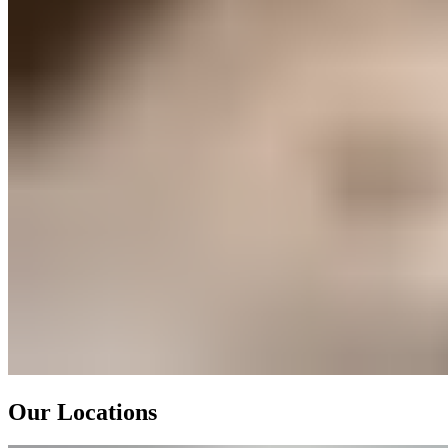
Our Locations​​​​‌ ‍ ​‍​‍‌‍ ‌ ​‍‌‍‍‌‌‍‌ ‌‍‍‌‌‍ ‍​‍​‍​ ‍‍​‍​‍‌ ​ ‌‍​‌‌‍ ‍‌‍‍‌‌ ‌​‌ ‍‌​‍ ‍‌‍‍‌‌‍ ​‍​‍​‍ ​​‍​‍‌‍‍​‌ ​‍‌‍‌‌‌‍‌‍​‍​‍​ ‍‍​‍​‍‌‍‍​‌ ‌​‌ ‌​‌ ​​‌ ​ ​ ‍‍​‍ ​‍ ‌‍ ​​‍ ‌‌‍​‌‌‍ ‍‌‍‌​​‍ ‌‌ ​‍​‍ ‌‌‍‍​‌‍ ‌ ‌​‌‍‌‌‌‍ ​‌ ​ ​‍ ‌‌ ​ ‌ ‌​‌ ‌‌‌‍‌​‌‍‍‌‌‍ ​‍ ‍‌ ‌‍‌‍‌‌‌ ​‍‌‍​ ‌‍‌‌‌‍ ​​‍ ‍‌‍​‌‌ ​​‌ ​​​‍ ‌‍‍‌‌‍ ‍‌ ‌​‌‍‌‌‌‍ ‍‌ ‌​​‍ ‌‍‌‌‌‍‌​‌‍‍‌‌ ‌​​‍ ‌‍ ‌‌‍ ‌‍‌​‌‍‌‌​ ‌‌ ​​‌ ​‍‌‍‌‌‌ ​ ‌‍‌‌‌‍ ‍‌ ‌​‌‍​‌‌ ‌​‌‍‍‌‌‍ ‌‍ ‍​ ‍ ‌‍‍‌‌‍‌​​ ‌‌‍‍​‌‍ ‌ ‌​‌‍‌‌‌‍ ​‌‌​ ‌‍‍‌‌ ‌​‌‍‌‌‌​‍​‌‍ ‌‍ ‌‌‍‌‌‌‌​​‌‍​‌‌‍‌ ‌‍‌‌​‍ ‌‌‍​ ​ ‍​‌‍‌‍‌‍‌​​ ‌ ​ ​​​ ​‌​ ​ ​‍ ‌​ ​‌​ ‌ ​ ​​​ ‌ ​‍ ‌​ ‌​‌‍‌​‌‍‌‌​ ‌‌​‍ ‌‌‍​‌​ ​​‌‍‌‍‌‍​‌​‍ ‌​ ​‌‌‍‌‍​ ‌‌​ ‌‌‌‍​ ​ ​​​ ‌ ​ ​‍‌‍​ ​ ​​​ ‌​‌‍‌‌​ ‍ ‌ ‌​‌ ‍‌‌ ​​‌‍‌‌​ ‌‌‍‍​‌‍ ‌ ‌​‌‍‌‌‌‍ ​‌‌​ ‌‍‍‌‌ ‌​‌‍‌‌‌​‍​‌‍ ‌‍ ‌‌‍‌‌‌‌​​‌‍​‌‌‍‌ ‌‍‌‌​ ‍ ‌ ​​‌‍​‌‌ ‌​‌‍‍​​ ‌‌ ​​‌‍​‌‌‍‌ ‌‍‌‌‌​​‍‌ ‌‌‌‍‍‌‌‍ ​‌‍‌​‌‍‌‌‌ ​‍​‍‌‌​ ‌‌‌​​‍‌‌ ‌‍‍ ‌‍‌‌‌ ‍‌​‍‌‌​ ​ ‌​‌​​‍‌‌​ ​ ‌​‌​​‍‌‌​ ​‍​ ​‍​ ‌ ​ ​​‌‍‌‍‌‍​‌​ ​‌​ ​ ​ ‌‍‌‍​‌​ ‌‌​ ​‍‌‍‌‌​ ​​​‍‌‌​ ​‍​ ​‍​‍‌‌​ ‌‌‌​‌​​‍ ‍‌‍‍​‌‍‌‌‌‍​‌‌‍‌​‌‍‍‌‌‍ ‍‌‍‌ ​ ‌‍​‍‌‍​‌‌ ​ ‌‍‌‌‌‌‌‌‌ ​‍‌‍ ​​ ‌‌‍‍​‌ ‌​‌ ‌​‌ ​​‌ ​ ​‍‌‌​ ​ ‌​​‌​‍‌‌​ ​‍‌​‌‍​‍‌‌​ ​‍‌​‌‍‌‍ ​​‍ ‌‌‍​‌‌‍ ‍‌‍‌​​‍ ‌‌ ​‍​‍ ‌‌‍‍​‌‍ ‌ ‌​‌‍‌‌‌‍ ​‌ ​ ​‍ ‌‌ ​ ‌ ‌​‌ ‌‌‌‍‌​‌‍‍‌‌‍ ​‍ ‍‌ ‌‍‌‍‌‌‌ ​‍‌‍​ ‌‍‌‌‌‍ ​​‍ ‍‌‍​‌‌ ​​‌ ​​​‍‌‍‌‍‍‌‌‍‌​​ ‌‌‍‍​‌‍ ‌ ‌​‌‍‌‌‌‍ ​‌‌​ ‌‍‍‌‌ ‌​‌‍‌‌‌​‍​‌‍ ‌‍ ‌‌‍‌‌‌‌​​‌‍​‌‌‍‌ ‌‍‌‌​‍ ‌‌‍​ ​ ‍​‌‍‌‍‌‍‌​​ ‌ ​ ​​​ ​‌​ ​ ​‍ ‌​ ​‌​ ‌ ​ ​​​ ‌ ​‍ ‌​ ‌​‌‍‌​‌‍‌‌​ ‌‌​‍ ‌‌‍​‌​ ​​‌‍‌‍‌‍​‌​‍ ‌​ ​‌‌‍‌‍​ ‌‌​ ‌‌‌‍​ ​ ​​​ ‌ ​ ​‍‌‍​ ​ ​​​ ‌​‌‍‌‌​‍‌‍‌ ‌​‌ ‍‌‌ ​​‌‍‌‌​ ‌‌‍‍​‌‍ ‌ ‌​‌‍‌‌‌‍ ​‌‌​ ‌‍‍‌‌ ‌​‌‍‌‌‌​‍​‌‍ ‌‍ ‌‌‍‌‌‌‌​​‌‍​‌‌‍‌ ‌‍‌‌​‍‌‍‌ ​​‌‍​‌‌ ‌​‌‍‍​​ ‌‌ ​​‌‍​‌‌‍‌ ‌‍‌‌‌​​‍‌ ‌‌‌‍‍‌‌‍ ​‌‍‌​‌‍‌‌‌ ​‍​‍‌‌​ ‌‌‌​​‍‌‌ ‌‍‍ ‌‍‌‌‌ ‍‌​‍‌‌​ ​ ‌​‌​​‍‌‌​ ​ ‌​‌​​‍‌‌​ ​‍​ ​‍​ ‌ ​ ​​‌‍‌‍‌‍​‌​ ​‌​ ​ ​ ‌‍‌‍​‌​ ‌‌​ ​‍‌‍‌‌​ ​​​‍‌‌​ ​‍​ ​‍​‍‌‌​ ‌‌‌​‌​​‍ ‍‌‍‍​‌‍‌‌‌‍​‌‌‍‌​‌‍‍‌‌‍ ‍‌‍‌ ​‍‌‍‌ ​​‌‍‌‌‌ ​‍‌ ​ ‌ ​​‌‍‌‌‌‍​ ‌ ‌​‌‍‍‌‌ ‌‍‌‍‌‌​ ‌‌ ​​‌ ‌‌‌‍​‍‌‍ ​‌‍‍‌‌ ​ ‌‍‍​‌‍‌‌‌‍‌​​‍​‍‌ ‌