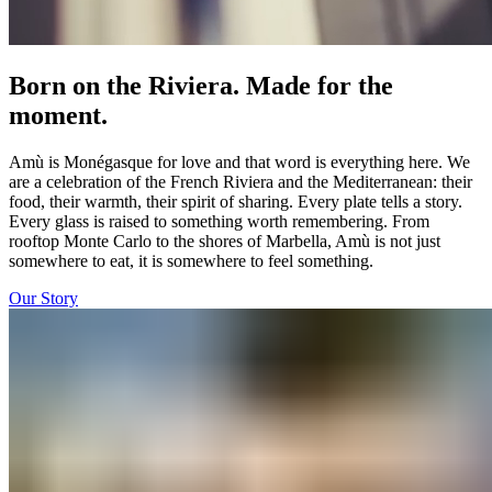
Born on the Riviera. Made for the
moment.​​​​‌ ‍ ​‍​‍‌‍ ‌ ​‍‌‍‍‌‌‍‌ ‌‍‍‌‌‍ ‍​‍​‍​ ‍‍​‍​‍‌ ​ ‌‍​‌‌‍ ‍‌‍‍‌‌ ‌​‌ ‍‌​‍ ‍‌‍‍‌‌‍ ​‍​‍​‍ ​​‍​‍‌‍‍​‌ ​‍‌‍‌‌‌‍‌‍​‍​‍​ ‍‍​‍​‍‌‍‍​‌ ‌​‌ ‌​‌ ​​‌ ​ ​ ‍‍​‍ ​‍ ‌‍ ​​‍ ‌‌‍​‌‌‍ ‍‌‍‌​​‍ ‌‌ ​‍​‍ ‌‌‍‍​‌‍ ‌ ‌​‌‍‌‌‌‍ ​‌ ​ ​‍ ‌‌ ​ ‌ ‌​‌ ‌‌‌‍‌​‌‍‍‌‌‍ ​‍ ‍‌ ‌‍‌‍‌‌‌ ​‍‌‍​ ‌‍‌‌‌‍ ​​‍ ‍‌‍​‌‌ ​​‌ ​​​‍ ‌‍‍‌‌‍ ‍‌ ‌​‌‍‌‌‌‍ ‍‌ ‌​​‍ ‌‍‌‌‌‍‌​‌‍‍‌‌ ‌​​‍ ‌‍ ‌‌‍ ‌‍‌​‌‍‌‌​ ‌‌ ​​‌ ​‍‌‍‌‌‌ ​ ‌‍‌‌‌‍ ‍‌ ‌​‌‍​‌‌ ‌​‌‍‍‌‌‍ ‌‍ ‍​ ‍ ‌‍‍‌‌‍‌​​ ‌‌‍‍​‌‍ ‌ ‌​‌‍‌‌‌‍ ​‌‌​ ‌‍‍‌‌ ‌​‌‍‌‌‌​‍​‌‍ ‌‍ ‌‌‍‌‌‌‌​​‌‍​‌‌‍‌ ‌‍‌‌​‍ ‌‌‍​ ​ ‍​‌‍‌‍‌‍‌​​ ‌ ​ ​​​ ​‌​ ​ ​‍ ‌​ ​‌​ ‌ ​ ​​​ ‌ ​‍ ‌​ ‌​‌‍‌​‌‍‌‌​ ‌‌​‍ ‌‌‍​‌​ ​​‌‍‌‍‌‍​‌​‍ ‌​ ​‌‌‍‌‍​ ‌‌​ ‌‌‌‍​ ​ ​​​ ‌ ​ ​‍‌‍​ ​ ​​​ ‌​‌‍‌‌​ ‍ ‌ ‌​‌ ‍‌‌ ​​‌‍‌‌​ ‌‌‍‍​‌‍ ‌ ‌​‌‍‌‌‌‍ ​‌‌​ ‌‍‍‌‌ ‌​‌‍‌‌‌​‍​‌‍ ‌‍ ‌‌‍‌‌‌‌​​‌‍​‌‌‍‌ ‌‍‌‌​ ‍ ‌ ​​‌‍​‌‌ ‌​‌‍‍​​ ‌‌ ​​‌‍​‌‌‍‌ ‌‍‌‌‌​​‍‌ ‌‌‌‍‍‌‌‍ ​‌‍‌​‌‍‌‌‌ ​‍​‍‌‌​ ‌‌‌​​‍‌‌ ‌‍‍ ‌‍‌‌‌ ‍‌​‍‌‌​ ​ ‌​‌​​‍‌‌​ ​ ‌​‌​​‍‌‌​ ​‍​ ​‍‌‍​‍​ ​ ​ ‌‍‌‍​‌‌‍‌​​ ​‍​ ‌‌​ ​ ​ ​‌‌‍‌‍​ ‌​‌‍​ ​‍‌‌​ ​‍​ ​‍​‍‌‌​ ‌‌‌​‌​​‍ ‍‌‍‍​‌‍‌‌‌‍​‌‌‍‌​‌‍‍‌‌‍ ‍‌‍‌ ​ ‌‍​‍‌‍​‌‌ ​ ‌‍‌‌‌‌‌‌‌ ​‍‌‍ ​​ ‌‌‍‍​‌ ‌​‌ ‌​‌ ​​‌ ​ ​‍‌‌​ ​ ‌​​‌​‍‌‌​ ​‍‌​‌‍​‍‌‌​ ​‍‌​‌‍‌‍ ​​‍ ‌‌‍​‌‌‍ ‍‌‍‌​​‍ ‌‌ ​‍​‍ ‌‌‍‍​‌‍ ‌ ‌​‌‍‌‌‌‍ ​‌ ​ ​‍ ‌‌ ​ ‌ ‌​‌ ‌‌‌‍‌​‌‍‍‌‌‍ ​‍ ‍‌ ‌‍‌‍‌‌‌ ​‍‌‍​ ‌‍‌‌‌‍ ​​‍ ‍‌‍​‌‌ ​​‌ ​​​‍‌‍‌‍‍‌‌‍‌​​ ‌‌‍‍​‌‍ ‌ ‌​‌‍‌‌‌‍ ​‌‌​ ‌‍‍‌‌ ‌​‌‍‌‌‌​‍​‌‍ ‌‍ ‌‌‍‌‌‌‌​​‌‍​‌‌‍‌ ‌‍‌‌​‍ ‌‌‍​ ​ ‍​‌‍‌‍‌‍‌​​ ‌ ​ ​​​ ​‌​ ​ ​‍ ‌​ ​‌​ ‌ ​ ​​​ ‌ ​‍ ‌​ ‌​‌‍‌​‌‍‌‌​ ‌‌​‍ ‌‌‍​‌​ ​​‌‍‌‍‌‍​‌​‍ ‌​ ​‌‌‍‌‍​ ‌‌​ ‌‌‌‍​ ​ ​​​ ‌ ​ ​‍‌‍​ ​ ​​​ ‌​‌‍‌‌​‍‌‍‌ ‌​‌ ‍‌‌ ​​‌‍‌‌​ ‌‌‍‍​‌‍ ‌ ‌​‌‍‌‌‌‍ ​‌‌​ ‌‍‍‌‌ ‌​‌‍‌‌‌​‍​‌‍ ‌‍ ‌‌‍‌‌‌‌​​‌‍​‌‌‍‌ ‌‍‌‌​‍‌‍‌ ​​‌‍​‌‌ ‌​‌‍‍​​ ‌‌ ​​‌‍​‌‌‍‌ ‌‍‌‌‌​​‍‌ ‌‌‌‍‍‌‌‍ ​‌‍‌​‌‍‌‌‌ ​‍​‍‌‌​ ‌‌‌​​‍‌‌ ‌‍‍ ‌‍‌‌‌ ‍‌​‍‌‌​ ​ ‌​‌​​‍‌‌​ ​ ‌​‌​​‍‌‌​ ​‍​ ​‍‌‍​‍​ ​ ​ ‌‍‌‍​‌‌‍‌​​ ​‍​ ‌‌​ ​ ​ ​‌‌‍‌‍​ ‌​‌‍​ ​‍‌‌​ ​‍​ ​‍​‍‌‌​ ‌‌‌​‌​​‍ ‍‌‍‍​‌‍‌‌‌‍​‌‌‍‌​‌‍‍‌‌‍ ‍‌‍‌ ​‍‌‍‌ ​​‌‍‌‌‌ ​‍‌ ​ ‌ ​​‌‍‌‌‌‍​ ‌ ‌​‌‍‍‌‌ ‌‍‌‍‌‌​ ‌‌ ​​‌ ‌‌‌‍​‍‌‍ ​‌‍‍‌‌ ​ ‌‍‍​‌‍‌‌‌‍‌​​‍​‍‌ ‌
Amù is Monégasque for love and that word is everything here. We
are a celebration of the French Riviera and the Mediterranean: their
food, their warmth, their spirit of sharing. Every plate tells a story.
Every glass is raised to something worth remembering. From
rooftop Monte Carlo to the shores of Marbella, Amù is not just
somewhere to eat, it is somewhere to feel something.​​​​‌ ‍ ​‍​‍‌‍ ‌ ​‍‌‍‍‌‌‍‌ ‌‍‍‌‌‍ ‍​‍​‍​ ‍‍​‍​‍‌ ​ ‌‍​‌‌‍ ‍‌‍‍‌‌ ‌​‌ ‍‌​‍ ‍‌‍‍‌‌‍ ​‍​‍​‍ ​​‍​‍‌‍‍​‌ ​‍‌‍‌‌‌‍‌‍​‍​‍​ ‍‍​‍​‍‌‍‍​‌ ‌​‌ ‌​‌ ​​‌ ​ ​ ‍‍​‍ ​‍ ‌‍ ​​‍ ‌‌‍​‌‌‍ ‍‌‍‌​​‍ ‌‌ ​‍​‍ ‌‌‍‍​‌‍ ‌ ‌​‌‍‌‌‌‍ ​‌ ​ ​‍ ‌‌ ​ ‌ ‌​‌ ‌‌‌‍‌​‌‍‍‌‌‍ ​‍ ‍‌ ‌‍‌‍‌‌‌ ​‍‌‍​ ‌‍‌‌‌‍ ​​‍ ‍‌‍​‌‌ ​​‌ ​​​‍ ‌‍‍‌‌‍ ‍‌ ‌​‌‍‌‌‌‍ ‍‌ ‌​​‍ ‌‍‌‌‌‍‌​‌‍‍‌‌ ‌​​‍ ‌‍ ‌‌‍ ‌‍‌​‌‍‌‌​ ‌‌ ​​‌ ​‍‌‍‌‌‌ ​ ‌‍‌‌‌‍ ‍‌ ‌​‌‍​‌‌ ‌​‌‍‍‌‌‍ ‌‍ ‍​ ‍ ‌‍‍‌‌‍‌​​ ‌‌‍‍​‌‍ ‌ ‌​‌‍‌‌‌‍ ​‌‌​ ‌‍‍‌‌ ‌​‌‍‌‌‌​‍​‌‍ ‌‍ ‌‌‍‌‌‌‌​​‌‍​‌‌‍‌ ‌‍‌‌​‍ ‌‌‍​ ​ ‍​‌‍‌‍‌‍‌​​ ‌ ​ ​​​ ​‌​ ​ ​‍ ‌​ ​‌​ ‌ ​ ​​​ ‌ ​‍ ‌​ ‌​‌‍‌​‌‍‌‌​ ‌‌​‍ ‌‌‍​‌​ ​​‌‍‌‍‌‍​‌​‍ ‌​ ​‌‌‍‌‍​ ‌‌​ ‌‌‌‍​ ​ ​​​ ‌ ​ ​‍‌‍​ ​ ​​​ ‌​‌‍‌‌​ ‍ ‌ ‌​‌ ‍‌‌ ​​‌‍‌‌​ ‌‌‍‍​‌‍ ‌ ‌​‌‍‌‌‌‍ ​‌‌​ ‌‍‍‌‌ ‌​‌‍‌‌‌​‍​‌‍ ‌‍ ‌‌‍‌‌‌‌​​‌‍​‌‌‍‌ ‌‍‌‌​ ‍ ‌ ​​‌‍​‌‌ ‌​‌‍‍​​ ‌‌ ​​‌‍​‌‌‍‌ ‌‍‌‌‌​​‍‌ ‌‌‌‍‍‌‌‍ ​‌‍‌​‌‍‌‌‌ ​‍​‍‌‌​ ‌‌‌​​‍‌‌ ‌‍‍ ‌‍‌‌‌ ‍‌​‍‌‌​ ​ ‌​‌​​‍‌‌​ ​ ‌​‌​​‍‌‌​ ​‍​ ​‍‌‍​‍​ ​ ​ ‌‍‌‍​‌‌‍‌​​ ​‍​ ‌‌​ ​ ​ ​‌‌‍‌‍​ ‌​‌‍​ ​‍‌‌​ ​‍​ ​‍​‍‌‌​ ‌‌‌​‌​​‍ ‍‌‍​‍‌‍ ‌‍‌​‌ ‍‌​ ‌‍​‍‌‍​‌‌ ​ ‌‍‌‌‌‌‌‌‌ ​‍‌‍ ​​ ‌‌‍‍​‌ ‌​‌ ‌​‌ ​​‌ ​ ​‍‌‌​ ​ ‌​​‌​‍‌‌​ ​‍‌​‌‍​‍‌‌​ ​‍‌​‌‍‌‍ ​​‍ ‌‌‍​‌‌‍ ‍‌‍‌​​‍ ‌‌ ​‍​‍ ‌‌‍‍​‌‍ ‌ ‌​‌‍‌‌‌‍ ​‌ ​ ​‍ ‌‌ ​ ‌ ‌​‌ ‌‌‌‍‌​‌‍‍‌‌‍ ​‍ ‍‌ ‌‍‌‍‌‌‌ ​‍‌‍​ ‌‍‌‌‌‍ ​​‍ ‍‌‍​‌‌ ​​‌ ​​​‍‌‍‌‍‍‌‌‍‌​​ ‌‌‍‍​‌‍ ‌ ‌​‌‍‌‌‌‍ ​‌‌​ ‌‍‍‌‌ ‌​‌‍‌‌‌​‍​‌‍ ‌‍ ‌‌‍‌‌‌‌​​‌‍​‌‌‍‌ ‌‍‌‌​‍ ‌‌‍​ ​ ‍​‌‍‌‍‌‍‌​​ ‌ ​ ​​​ ​‌​ ​ ​‍ ‌​ ​‌​ ‌ ​ ​​​ ‌ ​‍ ‌​ ‌​‌‍‌​‌‍‌‌​ ‌‌​‍ ‌‌‍​‌​ ​​‌‍‌‍‌‍​‌​‍ ‌​ ​‌‌‍‌‍​ ‌‌​ ‌‌‌‍​ ​ ​​​ ‌ ​ ​‍‌‍​ ​ ​​​ ‌​‌‍‌‌​‍‌‍‌ ‌​‌ ‍‌‌ ​​‌‍‌‌​ ‌‌‍‍​‌‍ ‌ ‌​‌‍‌‌‌‍ ​‌‌​ ‌‍‍‌‌ ‌​‌‍‌‌‌​‍​‌‍ ‌‍ ‌‌‍‌‌‌‌​​‌‍​‌‌‍‌ ‌‍‌‌​‍‌‍‌ ​​‌‍​‌‌ ‌​‌‍‍​​ ‌‌ ​​‌‍​‌‌‍‌ ‌‍‌‌‌​​‍‌ ‌‌‌‍‍‌‌‍ ​‌‍‌​‌‍‌‌‌ ​‍​‍‌‌​ ‌‌‌​​‍‌‌ ‌‍‍ ‌‍‌‌‌ ‍‌​‍‌‌​ ​ ‌​‌​​‍‌‌​ ​ ‌​‌​​‍‌‌​ ​‍​ ​‍‌‍​‍​ ​ ​ ‌‍‌‍​‌‌‍‌​​ ​‍​ ‌‌​ ​ ​ ​‌‌‍‌‍​ ‌​‌‍​ ​‍‌‌​ ​‍​ ​‍​‍‌‌​ ‌‌‌​‌​​‍ ‍‌‍​‍‌‍ ‌‍‌​‌ ‍‌​‍‌‍‌ ​​‌‍‌‌‌ ​‍‌ ​ ‌ ​​‌‍‌‌‌‍​ ‌ ‌​‌‍‍‌‌ ‌‍‌‍‌‌​ ‌‌ ​​‌ ‌‌‌‍​‍‌‍ ​‌‍‍‌‌ ​ ‌‍‍​‌‍‌‌‌‍‌​​‍​‍‌ ‌
Our Story​​​​‌ ‍ ​‍​‍‌‍ ‌ ​‍‌‍‍‌‌‍‌ ‌‍‍‌‌‍ ‍​‍​‍​ ‍‍​‍​‍‌ ​ ‌‍​‌‌‍ ‍‌‍‍‌‌ ‌​‌ ‍‌​‍ ‍‌‍‍‌‌‍ ​‍​‍​‍ ​​‍​‍‌‍‍​‌ ​‍‌‍‌‌‌‍‌‍​‍​‍​ ‍‍​‍​‍‌‍‍​‌ ‌​‌ ‌​‌ ​​‌ ​ ​ ‍‍​‍ ​‍ ‌‍ ​​‍ ‌‌‍​‌‌‍ ‍‌‍‌​​‍ ‌‌ ​‍​‍ ‌‌‍‍​‌‍ ‌ ‌​‌‍‌‌‌‍ ​‌ ​ ​‍ ‌‌ ​ ‌ ‌​‌ ‌‌‌‍‌​‌‍‍‌‌‍ ​‍ ‍‌ ‌‍‌‍‌‌‌ ​‍‌‍​ ‌‍‌‌‌‍ ​​‍ ‍‌‍​‌‌ ​​‌ ​​​‍ ‌‍‍‌‌‍ ‍‌ ‌​‌‍‌‌‌‍ ‍‌ ‌​​‍ ‌‍‌‌‌‍‌​‌‍‍‌‌ ‌​​‍ ‌‍ ‌‌‍ ‌‍‌​‌‍‌‌​ ‌‌ ​​‌ ​‍‌‍‌‌‌ ​ ‌‍‌‌‌‍ ‍‌ ‌​‌‍​‌‌ ‌​‌‍‍‌‌‍ ‌‍ ‍​ ‍ ‌‍‍‌‌‍‌​​ ‌‌‍‍​‌‍ ‌ ‌​‌‍‌‌‌‍ ​‌‌​ ‌‍‍‌‌ ‌​‌‍‌‌‌​‍​‌‍ ‌‍ ‌‌‍‌‌‌‌​​‌‍​‌‌‍‌ ‌‍‌‌​‍ ‌‌‍​ ​ ‍​‌‍‌‍‌‍‌​​ ‌ ​ ​​​ ​‌​ ​ ​‍ ‌​ ​‌​ ‌ ​ ​​​ ‌ ​‍ ‌​ ‌​‌‍‌​‌‍‌‌​ ‌‌​‍ ‌‌‍​‌​ ​​‌‍‌‍‌‍​‌​‍ ‌​ ​‌‌‍‌‍​ ‌‌​ ‌‌‌‍​ ​ ​​​ ‌ ​ ​‍‌‍​ ​ ​​​ ‌​‌‍‌‌​ ‍ ‌ ‌​‌ ‍‌‌ ​​‌‍‌‌​ ‌‌‍‍​‌‍ ‌ ‌​‌‍‌‌‌‍ ​‌‌​ ‌‍‍‌‌ ‌​‌‍‌‌‌​‍​‌‍ ‌‍ ‌‌‍‌‌‌‌​​‌‍​‌‌‍‌ ‌‍‌‌​ ‍ ‌ ​​‌‍​‌‌ ‌​‌‍‍​​ ‌‌ ​​‌‍​‌‌‍‌ ‌‍‌‌‌​​‍‌ ‌‌‌‍‍‌‌‍ ​‌‍‌​‌‍‌‌‌ ​‍​‍‌‌​ ‌‌‌​​‍‌‌ ‌‍‍ ‌‍‌‌‌ ‍‌​‍‌‌​ ​ ‌​‌​​‍‌‌​ ​ ‌​‌​​‍‌‌​ ​‍​ ​‍‌‍​‍​ ​ ​ ‌‍‌‍​‌‌‍‌​​ ​‍​ ‌‌​ ​ ​ ​‌‌‍‌‍​ ‌​‌‍​ ​‍‌‌​ ​‍​ ​‍​‍‌‌​ ‌‌‌​‌​​‍ ‍‌ ​​‌ ​‍‌‍‍‌‌‍ ‌‌‍​‌‌ ​‍‌ ‍‌‌​​ ‌ ‌​‌‍​‌​‍ ‍‌‍ ​‌‍​‌‌‍​‍‌‍‌‌‌‍ ​​ ‌‍​‍‌‍​‌‌ ​ ‌‍‌‌‌‌‌‌‌ ​‍‌‍ ​​ ‌‌‍‍​‌ ‌​‌ ‌​‌ ​​‌ ​ ​‍‌‌​ ​ ‌​​‌​‍‌‌​ ​‍‌​‌‍​‍‌‌​ ​‍‌​‌‍‌‍ ​​‍ ‌‌‍​‌‌‍ ‍‌‍‌​​‍ ‌‌ ​‍​‍ ‌‌‍‍​‌‍ ‌ ‌​‌‍‌‌‌‍ ​‌ ​ ​‍ ‌‌ ​ ‌ ‌​‌ ‌‌‌‍‌​‌‍‍‌‌‍ ​‍ ‍‌ ‌‍‌‍‌‌‌ ​‍‌‍​ ‌‍‌‌‌‍ ​​‍ ‍‌‍​‌‌ ​​‌ ​​​‍‌‍‌‍‍‌‌‍‌​​ ‌‌‍‍​‌‍ ‌ ‌​‌‍‌‌‌‍ ​‌‌​ ‌‍‍‌‌ ‌​‌‍‌‌‌​‍​‌‍ ‌‍ ‌‌‍‌‌‌‌​​‌‍​‌‌‍‌ ‌‍‌‌​‍ ‌‌‍​ ​ ‍​‌‍‌‍‌‍‌​​ ‌ ​ ​​​ ​‌​ ​ ​‍ ‌​ ​‌​ ‌ ​ ​​​ ‌ ​‍ ‌​ ‌​‌‍‌​‌‍‌‌​ ‌‌​‍ ‌‌‍​‌​ ​​‌‍‌‍‌‍​‌​‍ ‌​ ​‌‌‍‌‍​ ‌‌​ ‌‌‌‍​ ​ ​​​ ‌ ​ ​‍‌‍​ ​ ​​​ ‌​‌‍‌‌​‍‌‍‌ ‌​‌ ‍‌‌ ​​‌‍‌‌​ ‌‌‍‍​‌‍ ‌ ‌​‌‍‌‌‌‍ ​‌‌​ ‌‍‍‌‌ ‌​‌‍‌‌‌​‍​‌‍ ‌‍ ‌‌‍‌‌‌‌​​‌‍​‌‌‍‌ ‌‍‌‌​‍‌‍‌ ​​‌‍​‌‌ ‌​‌‍‍​​ ‌‌ ​​‌‍​‌‌‍‌ ‌‍‌‌‌​​‍‌ ‌‌‌‍‍‌‌‍ ​‌‍‌​‌‍‌‌‌ ​‍​‍‌‌​ ‌‌‌​​‍‌‌ ‌‍‍ ‌‍‌‌‌ ‍‌​‍‌‌​ ​ ‌​‌​​‍‌‌​ ​ ‌​‌​​‍‌‌​ ​‍​ ​‍‌‍​‍​ ​ ​ ‌‍‌‍​‌‌‍‌​​ ​‍​ ‌‌​ ​ ​ ​‌‌‍‌‍​ ‌​‌‍​ ​‍‌‌​ ​‍​ ​‍​‍‌‌​ ‌‌‌​‌​​‍ ‍‌ ​​‌ ​‍‌‍‍‌‌‍ ‌‌‍​‌‌ ​‍‌ ‍‌‌​​ ‌ ‌​‌‍​‌​‍ ‍‌‍ ​‌‍​‌‌‍​‍‌‍‌‌‌‍ ​​‍‌‍‌ ​​‌‍‌‌‌ ​‍‌ ​ ‌ ​​‌‍‌‌‌‍​ ‌ ‌​‌‍‍‌‌ ‌‍‌‍‌‌​ ‌‌ ​​‌ ‌‌‌‍​‍‌‍ ​‌‍‍‌‌ ​ ‌‍‍​‌‍‌‌‌‍‌​​‍​‍‌ ‌