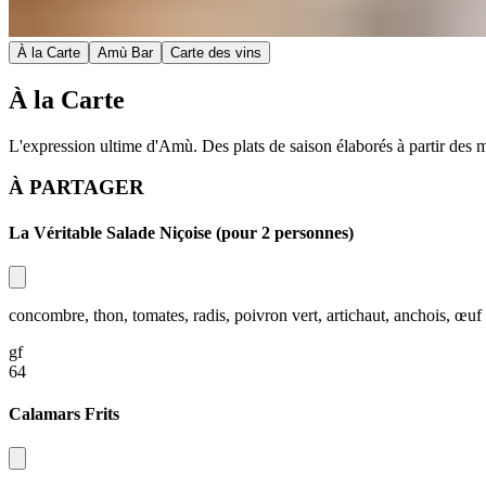
À la Carte​​​​‌ ‍ ​‍​‍‌‍ ‌ ​‍‌‍‍‌‌‍‌ ‌‍‍‌‌‍ ‍​‍​‍​ ‍‍​‍​‍‌ ​ ‌‍​‌‌‍ ‍‌‍‍‌‌ ‌​‌ ‍‌​‍ ‍‌‍‍‌‌‍ ​‍​‍​‍ ​​‍​‍‌‍‍​‌ ​‍‌‍‌‌‌‍‌‍​‍​‍​ ‍‍​‍​‍‌‍‍​‌ ‌​‌ ‌​‌ ​​‌ ​ ​ ‍‍​‍ ​‍ ‌‍ ​​‍ ‌‌‍​‌‌‍ ‍‌‍‌​​‍ ‌‌ ​‍​‍ ‌‌‍‍​‌‍ ‌ ‌​‌‍‌‌‌‍ ​‌ ​ ​‍ ‌‌ ​ ‌ ‌​‌ ‌‌‌‍‌​‌‍‍‌‌‍ ​‍ ‍‌ ‌‍‌‍‌‌‌ ​‍‌‍​ ‌‍‌‌‌‍ ​​‍ ‍‌‍​‌‌ ​​‌ ​​​‍ ‌‍‍‌‌‍ ‍‌ ‌​‌‍‌‌‌‍ ‍‌ ‌​​‍ ‌‍‌‌‌‍‌​‌‍‍‌‌ ‌​​‍ ‌‍ ‌‌‍ ‌‍‌​‌‍‌‌​ ‌‌ ​​‌ ​‍‌‍‌‌‌ ​ ‌‍‌‌‌‍ ‍‌ ‌​‌‍​‌‌ ‌​‌‍‍‌‌‍ ‌‍ ‍​ ‍ ‌‍‍‌‌‍‌​​ ‌‌‍​‌​ ​ ‌‍‌‍​ ​​‌‍​ ‌‍​‍​ ‌‌​ ​‌​‍ ‌‌‍‌‌​ ​ ​ ‍​​ ​‍​‍ ‌​ ‌​‌‍‌‍​ ​​​ ‍​​‍ ‌​ ‍‌​ ‌‍​ ​‍​ ​‌​‍ ‌‌‍​ ​ ​‌‌‍​ ​ ​‌‌‍‌‍​ ​‌‌‍‌‌​ ​​​ ‌ ‌‍‌​​ ​ ​ ​ ​ ‍ ‌ ‌​‌ ‍‌‌ ​​‌‍‌‌​ ‌‌‍‍​‌‍ ‌ ‌​‌‍‌‌‌‍ ​‌‌​ ‌‍‍‌‌ ‌​‌‍‌‌‌‌​​‌‍​‌‌‍‌ ‌‍‌‌​ ‍ ‌ ​​‌‍​‌‌ ‌​‌‍‍​​ ‌‌ ​​‌‍​‌‌‍‌ ‌‍‌‌‌​​‍‌ ‌‌‌‍‍‌‌‍ ​‌‍‌​‌‍‌‌‌ ​‍​‍‌‌​ ‌‌‌​​‍‌‌ ‌‍‍ ‌‍‌‌‌ ‍‌​‍‌‌​ ​ ‌​‌​​‍‌‌​ ​ ‌​‌​​‍‌‌​ ​‍​ ​‍‌‍‌‌​ ​​​ ​‌‌‍​ ‌‍‌​​ ‍​​ ​‌‌‍​‍​ ‌‍​ ​ ‌‍‌‍‌‍‌‍​‍‌‌​ ​‍​ ​‍​‍‌‌​ ‌‌‌​‌​​‍ ‍‌‍ ‌‌‍‌‌‌‍ ‍‌ ‌‌‌ ​ ​‍‌‌​ ‌‌‌​​‍‌‌ ‌‍‍ ‌‍‌‌‌ ‍‌​‍‌‌​ ​ ‌​‌​​‍‌‌​ ​ ‌​‌​​‍‌‌​ ​‍​ ​‍​ ‌‌​ ‌ ​ ‌‍‌‍‌‌​ ​​​ ‍‌​ ​ ‌‍‌​​ ‍‌​ ​‌‌‍‌​​ ‌ ​‍‌‌​ ​‍​ ​‍​‍‌‌​ ‌‌‌​‌​​‍ ‍‌‍ ‌‌‍‌‌‌‍ ‍‌ ‌‌‌​ ‍‌‍​‌‌‍ ‌‌‍‌‌​ ‌‍​‍‌‍​‌‌ ​ ‌‍‌‌‌‌‌‌‌ ​‍‌‍ ​​ ‌‌‍‍​‌ ‌​‌ ‌​‌ ​​‌ ​ ​‍‌‌​ ​ ‌​​‌​‍‌‌​ ​‍‌​‌‍​‍‌‌​ ​‍‌​‌‍‌‍ ​​‍ ‌‌‍​‌‌‍ ‍‌‍‌​​‍ ‌‌ ​‍​‍ ‌‌‍‍​‌‍ ‌ ‌​‌‍‌‌‌‍ ​‌ ​ ​‍ ‌‌ ​ ‌ ‌​‌ ‌‌‌‍‌​‌‍‍‌‌‍ ​‍ ‍‌ ‌‍‌‍‌‌‌ ​‍‌‍​ ‌‍‌‌‌‍ ​​‍ ‍‌‍​‌‌ ​​‌ ​​​‍‌‍‌‍‍‌‌‍‌​​ ‌‌‍​‌​ ​ ‌‍‌‍​ ​​‌‍​ ‌‍​‍​ ‌‌​ ​‌​‍ ‌‌‍‌‌​ ​ ​ ‍​​ ​‍​‍ ‌​ ‌​‌‍‌‍​ ​​​ ‍​​‍ ‌​ ‍‌​ ‌‍​ ​‍​ ​‌​‍ ‌‌‍​ ​ ​‌‌‍​ ​ ​‌‌‍‌‍​ ​‌‌‍‌‌​ ​​​ ‌ ‌‍‌​​ ​ ​ ​ ​‍‌‍‌ ‌​‌ ‍‌‌ ​​‌‍‌‌​ ‌‌‍‍​‌‍ ‌ ‌​‌‍‌‌‌‍ ​‌‌​ ‌‍‍‌‌ ‌​‌‍‌‌‌‌​​‌‍​‌‌‍‌ ‌‍‌‌​‍‌‍‌ ​​‌‍​‌‌ ‌​‌‍‍​​ ‌‌ ​​‌‍​‌‌‍‌ ‌‍‌‌‌​​‍‌ ‌‌‌‍‍‌‌‍ ​‌‍‌​‌‍‌‌‌ ​‍​‍‌‌​ ‌‌‌​​‍‌‌ ‌‍‍ ‌‍‌‌‌ ‍‌​‍‌‌​ ​ ‌​‌​​‍‌‌​ ​ ‌​‌​​‍‌‌​ ​‍​ ​‍‌‍‌‌​ ​​​ ​‌‌‍​ ‌‍‌​​ ‍​​ ​‌‌‍​‍​ ‌‍​ ​ ‌‍‌‍‌‍‌‍​‍‌‌​ ​‍​ ​‍​‍‌‌​ ‌‌‌​‌​​‍ ‍‌‍ ‌‌‍‌‌‌‍ ‍‌ ‌‌‌ ​ ​‍‌‌​ ‌‌‌​​‍‌‌ ‌‍‍ ‌‍‌‌‌ ‍‌​‍‌‌​ ​ ‌​‌​​‍‌‌​ ​ ‌​‌​​‍‌‌​ ​‍​ ​‍​ ‌‌​ ‌ ​ ‌‍‌‍‌‌​ ​​​ ‍‌​ ​ ‌‍‌​​ ‍‌​ ​‌‌‍‌​​ ‌ ​‍‌‌​ ​‍​ ​‍​‍‌‌​ ‌‌‌​‌​​‍ ‍‌‍ ‌‌‍‌‌‌‍ ‍‌ ‌‌‌​ ‍‌‍​‌‌‍ ‌‌‍‌‌​‍‌‍‌ ​​‌‍‌‌‌ ​‍‌ ​ ‌ ​​‌‍‌‌‌‍​ ‌ ‌​‌‍‍‌‌ ‌‍‌‍‌‌​ ‌‌ ​​‌ ‌‌‌‍​‍‌‍ ​‌‍‍‌‌ ​ ‌‍‍​‌‍‌‌‌‍‌​​‍​‍‌ ‌
Amù Bar​​​​‌ ‍ ​‍​‍‌‍ ‌ ​‍‌‍‍‌‌‍‌ ‌‍‍‌‌‍ ‍​‍​‍​ ‍‍​‍​‍‌ ​ ‌‍​‌‌‍ ‍‌‍‍‌‌ ‌​‌ ‍‌​‍ ‍‌‍‍‌‌‍ ​‍​‍​‍ ​​‍​‍‌‍‍​‌ ​‍‌‍‌‌‌‍‌‍​‍​‍​ ‍‍​‍​‍‌‍‍​‌ ‌​‌ ‌​‌ ​​‌ ​ ​ ‍‍​‍ ​‍ ‌‍ ​​‍ ‌‌‍​‌‌‍ ‍‌‍‌​​‍ ‌‌ ​‍​‍ ‌‌‍‍​‌‍ ‌ ‌​‌‍‌‌‌‍ ​‌ ​ ​‍ ‌‌ ​ ‌ ‌​‌ ‌‌‌‍‌​‌‍‍‌‌‍ ​‍ ‍‌ ‌‍‌‍‌‌‌ ​‍‌‍​ ‌‍‌‌‌‍ ​​‍ ‍‌‍​‌‌ ​​‌ ​​​‍ ‌‍‍‌‌‍ ‍‌ ‌​‌‍‌‌‌‍ ‍‌ ‌​​‍ ‌‍‌‌‌‍‌​‌‍‍‌‌ ‌​​‍ ‌‍ ‌‌‍ ‌‍‌​‌‍‌‌​ ‌‌ ​​‌ ​‍‌‍‌‌‌ ​ ‌‍‌‌‌‍ ‍‌ ‌​‌‍​‌‌ ‌​‌‍‍‌‌‍ ‌‍ ‍​ ‍ ‌‍‍‌‌‍‌​​ ‌‌‍​‌​ ​ ‌‍‌‍​ ​​‌‍​ ‌‍​‍​ ‌‌​ ​‌​‍ ‌‌‍‌‌​ ​ ​ ‍​​ ​‍​‍ ‌​ ‌​‌‍‌‍​ ​​​ ‍​​‍ ‌​ ‍‌​ ‌‍​ ​‍​ ​‌​‍ ‌‌‍​ ​ ​‌‌‍​ ​ ​‌‌‍‌‍​ ​‌‌‍‌‌​ ​​​ ‌ ‌‍‌​​ ​ ​ ​ ​ ‍ ‌ ‌​‌ ‍‌‌ ​​‌‍‌‌​ ‌‌‍‍​‌‍ ‌ ‌​‌‍‌‌‌‍ ​‌‌​ ‌‍‍‌‌ ‌​‌‍‌‌‌‌​​‌‍​‌‌‍‌ ‌‍‌‌​ ‍ ‌ ​​‌‍​‌‌ ‌​‌‍‍​​ ‌‌ ​​‌‍​‌‌‍‌ ‌‍‌‌‌​​‍‌ ‌‌‌‍‍‌‌‍ ​‌‍‌​‌‍‌‌‌ ​‍​‍‌‌​ ‌‌‌​​‍‌‌ ‌‍‍ ‌‍‌‌‌ ‍‌​‍‌‌​ ​ ‌​‌​​‍‌‌​ ​ ‌​‌​​‍‌‌​ ​‍​ ​‍‌‍‌‌​ ​​​ ​‌‌‍​ ‌‍‌​​ ‍​​ ​‌‌‍​‍​ ‌‍​ ​ ‌‍‌‍‌‍‌‍​‍‌‌​ ​‍​ ​‍​‍‌‌​ ‌‌‌​‌​​‍ ‍‌‍ ‌‌‍‌‌‌‍ ‍‌ ‌‌‌ ​ ​‍‌‌​ ‌‌‌​​‍‌‌ ‌‍‍ ‌‍‌‌‌ ‍‌​‍‌‌​ ​ ‌​‌​​‍‌‌​ ​ ‌​‌​​‍‌‌​ ​‍​ ​‍‌‍​‍​ ‌​​ ​ ​ ‌‌​ ​‌​ ‌‍‌‍‌​​ ​​​ ​​​ ​‌​ ​‌​ ‌‍​‍‌‌​ ​‍​ ​‍​‍‌‌​ ‌‌‌​‌​​‍ ‍‌‍ ‌‌‍‌‌‌‍ ‍‌ ‌‌‌​ ‍‌‍​‌‌‍ ‌‌‍‌‌​ ‌‍​‍‌‍​‌‌ ​ ‌‍‌‌‌‌‌‌‌ ​‍‌‍ ​​ ‌‌‍‍​‌ ‌​‌ ‌​‌ ​​‌ ​ ​‍‌‌​ ​ ‌​​‌​‍‌‌​ ​‍‌​‌‍​‍‌‌​ ​‍‌​‌‍‌‍ ​​‍ ‌‌‍​‌‌‍ ‍‌‍‌​​‍ ‌‌ ​‍​‍ ‌‌‍‍​‌‍ ‌ ‌​‌‍‌‌‌‍ ​‌ ​ ​‍ ‌‌ ​ ‌ ‌​‌ ‌‌‌‍‌​‌‍‍‌‌‍ ​‍ ‍‌ ‌‍‌‍‌‌‌ ​‍‌‍​ ‌‍‌‌‌‍ ​​‍ ‍‌‍​‌‌ ​​‌ ​​​‍‌‍‌‍‍‌‌‍‌​​ ‌‌‍​‌​ ​ ‌‍‌‍​ ​​‌‍​ ‌‍​‍​ ‌‌​ ​‌​‍ ‌‌‍‌‌​ ​ ​ ‍​​ ​‍​‍ ‌​ ‌​‌‍‌‍​ ​​​ ‍​​‍ ‌​ ‍‌​ ‌‍​ ​‍​ ​‌​‍ ‌‌‍​ ​ ​‌‌‍​ ​ ​‌‌‍‌‍​ ​‌‌‍‌‌​ ​​​ ‌ ‌‍‌​​ ​ ​ ​ ​‍‌‍‌ ‌​‌ ‍‌‌ ​​‌‍‌‌​ ‌‌‍‍​‌‍ ‌ ‌​‌‍‌‌‌‍ ​‌‌​ ‌‍‍‌‌ ‌​‌‍‌‌‌‌​​‌‍​‌‌‍‌ ‌‍‌‌​‍‌‍‌ ​​‌‍​‌‌ ‌​‌‍‍​​ ‌‌ ​​‌‍​‌‌‍‌ ‌‍‌‌‌​​‍‌ ‌‌‌‍‍‌‌‍ ​‌‍‌​‌‍‌‌‌ ​‍​‍‌‌​ ‌‌‌​​‍‌‌ ‌‍‍ ‌‍‌‌‌ ‍‌​‍‌‌​ ​ ‌​‌​​‍‌‌​ ​ ‌​‌​​‍‌‌​ ​‍​ ​‍‌‍‌‌​ ​​​ ​‌‌‍​ ‌‍‌​​ ‍​​ ​‌‌‍​‍​ ‌‍​ ​ ‌‍‌‍‌‍‌‍​‍‌‌​ ​‍​ ​‍​‍‌‌​ ‌‌‌​‌​​‍ ‍‌‍ ‌‌‍‌‌‌‍ ‍‌ ‌‌‌ ​ ​‍‌‌​ ‌‌‌​​‍‌‌ ‌‍‍ ‌‍‌‌‌ ‍‌​‍‌‌​ ​ ‌​‌​​‍‌‌​ ​ ‌​‌​​‍‌‌​ ​‍​ ​‍‌‍​‍​ ‌​​ ​ ​ ‌‌​ ​‌​ ‌‍‌‍‌​​ ​​​ ​​​ ​‌​ ​‌​ ‌‍​‍‌‌​ ​‍​ ​‍​‍‌‌​ ‌‌‌​‌​​‍ ‍‌‍ ‌‌‍‌‌‌‍ ‍‌ ‌‌‌​ ‍‌‍​‌‌‍ ‌‌‍‌‌​‍‌‍‌ ​​‌‍‌‌‌ ​‍‌ ​ ‌ ​​‌‍‌‌‌‍​ ‌ ‌​‌‍‍‌‌ ‌‍‌‍‌‌​ ‌‌ ​​‌ ‌‌‌‍​‍‌‍ ​‌‍‍‌‌ ​ ‌‍‍​‌‍‌‌‌‍‌​​‍​‍‌ ‌
Carte des vins​​​​‌ ‍ ​‍​‍‌‍ ‌ ​‍‌‍‍‌‌‍‌ ‌‍‍‌‌‍ ‍​‍​‍​ ‍‍​‍​‍‌ ​ ‌‍​‌‌‍ ‍‌‍‍‌‌ ‌​‌ ‍‌​‍ ‍‌‍‍‌‌‍ ​‍​‍​‍ ​​‍​‍‌‍‍​‌ ​‍‌‍‌‌‌‍‌‍​‍​‍​ ‍‍​‍​‍‌‍‍​‌ ‌​‌ ‌​‌ ​​‌ ​ ​ ‍‍​‍ ​‍ ‌‍ ​​‍ ‌‌‍​‌‌‍ ‍‌‍‌​​‍ ‌‌ ​‍​‍ ‌‌‍‍​‌‍ ‌ ‌​‌‍‌‌‌‍ ​‌ ​ ​‍ ‌‌ ​ ‌ ‌​‌ ‌‌‌‍‌​‌‍‍‌‌‍ ​‍ ‍‌ ‌‍‌‍‌‌‌ ​‍‌‍​ ‌‍‌‌‌‍ ​​‍ ‍‌‍​‌‌ ​​‌ ​​​‍ ‌‍‍‌‌‍ ‍‌ ‌​‌‍‌‌‌‍ ‍‌ ‌​​‍ ‌‍‌‌‌‍‌​‌‍‍‌‌ ‌​​‍ ‌‍ ‌‌‍ ‌‍‌​‌‍‌‌​ ‌‌ ​​‌ ​‍‌‍‌‌‌ ​ ‌‍‌‌‌‍ ‍‌ ‌​‌‍​‌‌ ‌​‌‍‍‌‌‍ ‌‍ ‍​ ‍ ‌‍‍‌‌‍‌​​ ‌‌‍​‌​ ​ ‌‍‌‍​ ​​‌‍​ ‌‍​‍​ ‌‌​ ​‌​‍ ‌‌‍‌‌​ ​ ​ ‍​​ ​‍​‍ ‌​ ‌​‌‍‌‍​ ​​​ ‍​​‍ ‌​ ‍‌​ ‌‍​ ​‍​ ​‌​‍ ‌‌‍​ ​ ​‌‌‍​ ​ ​‌‌‍‌‍​ ​‌‌‍‌‌​ ​​​ ‌ ‌‍‌​​ ​ ​ ​ ​ ‍ ‌ ‌​‌ ‍‌‌ ​​‌‍‌‌​ ‌‌‍‍​‌‍ ‌ ‌​‌‍‌‌‌‍ ​‌‌​ ‌‍‍‌‌ ‌​‌‍‌‌‌‌​​‌‍​‌‌‍‌ ‌‍‌‌​ ‍ ‌ ​​‌‍​‌‌ ‌​‌‍‍​​ ‌‌ ​​‌‍​‌‌‍‌ ‌‍‌‌‌​​‍‌ ‌‌‌‍‍‌‌‍ ​‌‍‌​‌‍‌‌‌ ​‍​‍‌‌​ ‌‌‌​​‍‌‌ ‌‍‍ ‌‍‌‌‌ ‍‌​‍‌‌​ ​ ‌​‌​​‍‌‌​ ​ ‌​‌​​‍‌‌​ ​‍​ ​‍‌‍‌‌​ ​​​ ​‌‌‍​ ‌‍‌​​ ‍​​ ​‌‌‍​‍​ ‌‍​ ​ ‌‍‌‍‌‍‌‍​‍‌‌​ ​‍​ ​‍​‍‌‌​ ‌‌‌​‌​​‍ ‍‌‍ ‌‌‍‌‌‌‍ ‍‌ ‌‌‌ ​ ​‍‌‌​ ‌‌‌​​‍‌‌ ‌‍‍ ‌‍‌‌‌ ‍‌​‍‌‌​ ​ ‌​‌​​‍‌‌​ ​ ‌​‌​​‍‌‌​ ​‍​ ​‍​ ‌‌‌‍‌‌​ ‌ ‌‍​ ​ ‌ ​ ‌‍​ ​​‌‍​‍​ ‌‍​ ‌ ‌‍​‌‌‍​‍​‍‌‌​ ​‍​ ​‍​‍‌‌​ ‌‌‌​‌​​‍ ‍‌‍ ‌‌‍‌‌‌‍ ‍‌ ‌‌‌​ ‍‌‍​‌‌‍ ‌‌‍‌‌​ ‌‍​‍‌‍​‌‌ ​ ‌‍‌‌‌‌‌‌‌ ​‍‌‍ ​​ ‌‌‍‍​‌ ‌​‌ ‌​‌ ​​‌ ​ ​‍‌‌​ ​ ‌​​‌​‍‌‌​ ​‍‌​‌‍​‍‌‌​ ​‍‌​‌‍‌‍ ​​‍ ‌‌‍​‌‌‍ ‍‌‍‌​​‍ ‌‌ ​‍​‍ ‌‌‍‍​‌‍ ‌ ‌​‌‍‌‌‌‍ ​‌ ​ ​‍ ‌‌ ​ ‌ ‌​‌ ‌‌‌‍‌​‌‍‍‌‌‍ ​‍ ‍‌ ‌‍‌‍‌‌‌ ​‍‌‍​ ‌‍‌‌‌‍ ​​‍ ‍‌‍​‌‌ ​​‌ ​​​‍‌‍‌‍‍‌‌‍‌​​ ‌‌‍​‌​ ​ ‌‍‌‍​ ​​‌‍​ ‌‍​‍​ ‌‌​ ​‌​‍ ‌‌‍‌‌​ ​ ​ ‍​​ ​‍​‍ ‌​ ‌​‌‍‌‍​ ​​​ ‍​​‍ ‌​ ‍‌​ ‌‍​ ​‍​ ​‌​‍ ‌‌‍​ ​ ​‌‌‍​ ​ ​‌‌‍‌‍​ ​‌‌‍‌‌​ ​​​ ‌ ‌‍‌​​ ​ ​ ​ ​‍‌‍‌ ‌​‌ ‍‌‌ ​​‌‍‌‌​ ‌‌‍‍​‌‍ ‌ ‌​‌‍‌‌‌‍ ​‌‌​ ‌‍‍‌‌ ‌​‌‍‌‌‌‌​​‌‍​‌‌‍‌ ‌‍‌‌​‍‌‍‌ ​​‌‍​‌‌ ‌​‌‍‍​​ ‌‌ ​​‌‍​‌‌‍‌ ‌‍‌‌‌​​‍‌ ‌‌‌‍‍‌‌‍ ​‌‍‌​‌‍‌‌‌ ​‍​‍‌‌​ ‌‌‌​​‍‌‌ ‌‍‍ ‌‍‌‌‌ ‍‌​‍‌‌​ ​ ‌​‌​​‍‌‌​ ​ ‌​‌​​‍‌‌​ ​‍​ ​‍‌‍‌‌​ ​​​ ​‌‌‍​ ‌‍‌​​ ‍​​ ​‌‌‍​‍​ ‌‍​ ​ ‌‍‌‍‌‍‌‍​‍‌‌​ ​‍​ ​‍​‍‌‌​ ‌‌‌​‌​​‍ ‍‌‍ ‌‌‍‌‌‌‍ ‍‌ ‌‌‌ ​ ​‍‌‌​ ‌‌‌​​‍‌‌ ‌‍‍ ‌‍‌‌‌ ‍‌​‍‌‌​ ​ ‌​‌​​‍‌‌​ ​ ‌​‌​​‍‌‌​ ​‍​ ​‍​ ‌‌‌‍‌‌​ ‌ ‌‍​ ​ ‌ ​ ‌‍​ ​​‌‍​‍​ ‌‍​ ‌ ‌‍​‌‌‍​‍​‍‌‌​ ​‍​ ​‍​‍‌‌​ ‌‌‌​‌​​‍ ‍‌‍ ‌‌‍‌‌‌‍ ‍‌ ‌‌‌​ ‍‌‍​‌‌‍ ‌‌‍‌‌​‍‌‍‌ ​​‌‍‌‌‌ ​‍‌ ​ ‌ ​​‌‍‌‌‌‍​ ‌ ‌​‌‍‍‌‌ ‌‍‌‍‌‌​ ‌‌ ​​‌ ‌‌‌‍​‍‌‍ ​‌‍‍‌‌ ​ ‌‍‍​‌‍‌‌‌‍‌​​‍​‍‌ ‌
À la Carte​​​​‌ ‍ ​‍​‍‌‍ ‌ ​‍‌‍‍‌‌‍‌ ‌‍‍‌‌‍ ‍​‍​‍​ ‍‍​‍​‍‌ ​ ‌‍​‌‌‍ ‍‌‍‍‌‌ ‌​‌ ‍‌​‍ ‍‌‍‍‌‌‍ ​‍​‍​‍ ​​‍​‍‌‍‍​‌ ​‍‌‍‌‌‌‍‌‍​‍​‍​ ‍‍​‍​‍‌‍‍​‌ ‌​‌ ‌​‌ ​​‌ ​ ​ ‍‍​‍ ​‍ ‌‍ ​​‍ ‌‌‍​‌‌‍ ‍‌‍‌​​‍ ‌‌ ​‍​‍ ‌‌‍‍​‌‍ ‌ ‌​‌‍‌‌‌‍ ​‌ ​ ​‍ ‌‌ ​ ‌ ‌​‌ ‌‌‌‍‌​‌‍‍‌‌‍ ​‍ ‍‌ ‌‍‌‍‌‌‌ ​‍‌‍​ ‌‍‌‌‌‍ ​​‍ ‍‌‍​‌‌ ​​‌ ​​​‍ ‌‍‍‌‌‍ ‍‌ ‌​‌‍‌‌‌‍ ‍‌ ‌​​‍ ‌‍‌‌‌‍‌​‌‍‍‌‌ ‌​​‍ ‌‍ ‌‌‍ ‌‍‌​‌‍‌‌​ ‌‌ ​​‌ ​‍‌‍‌‌‌ ​ ‌‍‌‌‌‍ ‍‌ ‌​‌‍​‌‌ ‌​‌‍‍‌‌‍ ‌‍ ‍​ ‍ ‌‍‍‌‌‍‌​​ ‌‌‍​‌​ ​ ‌‍‌‍​ ​​‌‍​ ‌‍​‍​ ‌‌​ ​‌​‍ ‌‌‍‌‌​ ​ ​ ‍​​ ​‍​‍ ‌​ ‌​‌‍‌‍​ ​​​ ‍​​‍ ‌​ ‍‌​ ‌‍​ ​‍​ ​‌​‍ ‌‌‍​ ​ ​‌‌‍​ ​ ​‌‌‍‌‍​ ​‌‌‍‌‌​ ​​​ ‌ ‌‍‌​​ ​ ​ ​ ​ ‍ ‌ ‌​‌ ‍‌‌ ​​‌‍‌‌​ ‌‌‍‍​‌‍ ‌ ‌​‌‍‌‌‌‍ ​‌‌​ ‌‍‍‌‌ ‌​‌‍‌‌‌‌​​‌‍​‌‌‍‌ ‌‍‌‌​ ‍ ‌ ​​‌‍​‌‌ ‌​‌‍‍​​ ‌‌ ​​‌‍​‌‌‍‌ ‌‍‌‌‌​​‍‌ ‌‌‌‍‍‌‌‍ ​‌‍‌​‌‍‌‌‌ ​‍​‍‌‌​ ‌‌‌​​‍‌‌ ‌‍‍ ‌‍‌‌‌ ‍‌​‍‌‌​ ​ ‌​‌​​‍‌‌​ ​ ‌​‌​​‍‌‌​ ​‍​ ​‍‌‍‌‌​ ​​​ ​‌‌‍​ ‌‍‌​​ ‍​​ ​‌‌‍​‍​ ‌‍​ ​ ‌‍‌‍‌‍‌‍​‍‌‌​ ​‍​ ​‍​‍‌‌​ ‌‌‌​‌​​‍ ‍‌‍ ‌‌‍‌‌‌‍ ‍‌ ‌‌‌ ​ ​‍‌‌​ ‌‌‌​​‍‌‌ ‌‍‍ ‌‍‌‌‌ ‍‌​‍‌‌​ ​ ‌​‌​​‍‌‌​ ​ ‌​‌​​‍‌‌​ ​‍​ ​‍​ ‌‌​ ‌ ​ ‌‍‌‍‌‌​ ​​​ ‍‌​ ​ ‌‍‌​​ ‍‌​ ​‌‌‍‌​​ ‌ ​‍‌‌​ ​‍​ ​‍​‍‌‌​ ‌‌‌​‌​​‍ ‍‌‍ ‌‌‍‌‌‌‍ ‍‌ ‌‌‌​ ‍‌‍​‌‌‍ ‌‌‍‌‌​ ‌‍​‍‌‍​‌‌ ​ ‌‍‌‌‌‌‌‌‌ ​‍‌‍ ​​ ‌‌‍‍​‌ ‌​‌ ‌​‌ ​​‌ ​ ​‍‌‌​ ​ ‌​​‌​‍‌‌​ ​‍‌​‌‍​‍‌‌​ ​‍‌​‌‍‌‍ ​​‍ ‌‌‍​‌‌‍ ‍‌‍‌​​‍ ‌‌ ​‍​‍ ‌‌‍‍​‌‍ ‌ ‌​‌‍‌‌‌‍ ​‌ ​ ​‍ ‌‌ ​ ‌ ‌​‌ ‌‌‌‍‌​‌‍‍‌‌‍ ​‍ ‍‌ ‌‍‌‍‌‌‌ ​‍‌‍​ ‌‍‌‌‌‍ ​​‍ ‍‌‍​‌‌ ​​‌ ​​​‍‌‍‌‍‍‌‌‍‌​​ ‌‌‍​‌​ ​ ‌‍‌‍​ ​​‌‍​ ‌‍​‍​ ‌‌​ ​‌​‍ ‌‌‍‌‌​ ​ ​ ‍​​ ​‍​‍ ‌​ ‌​‌‍‌‍​ ​​​ ‍​​‍ ‌​ ‍‌​ ‌‍​ ​‍​ ​‌​‍ ‌‌‍​ ​ ​‌‌‍​ ​ ​‌‌‍‌‍​ ​‌‌‍‌‌​ ​​​ ‌ ‌‍‌​​ ​ ​ ​ ​‍‌‍‌ ‌​‌ ‍‌‌ ​​‌‍‌‌​ ‌‌‍‍​‌‍ ‌ ‌​‌‍‌‌‌‍ ​‌‌​ ‌‍‍‌‌ ‌​‌‍‌‌‌‌​​‌‍​‌‌‍‌ ‌‍‌‌​‍‌‍‌ ​​‌‍​‌‌ ‌​‌‍‍​​ ‌‌ ​​‌‍​‌‌‍‌ ‌‍‌‌‌​​‍‌ ‌‌‌‍‍‌‌‍ ​‌‍‌​‌‍‌‌‌ ​‍​‍‌‌​ ‌‌‌​​‍‌‌ ‌‍‍ ‌‍‌‌‌ ‍‌​‍‌‌​ ​ ‌​‌​​‍‌‌​ ​ ‌​‌​​‍‌‌​ ​‍​ ​‍‌‍‌‌​ ​​​ ​‌‌‍​ ‌‍‌​​ ‍​​ ​‌‌‍​‍​ ‌‍​ ​ ‌‍‌‍‌‍‌‍​‍‌‌​ ​‍​ ​‍​‍‌‌​ ‌‌‌​‌​​‍ ‍‌‍ ‌‌‍‌‌‌‍ ‍‌ ‌‌‌ ​ ​‍‌‌​ ‌‌‌​​‍‌‌ ‌‍‍ ‌‍‌‌‌ ‍‌​‍‌‌​ ​ ‌​‌​​‍‌‌​ ​ ‌​‌​​‍‌‌​ ​‍​ ​‍​ ‌‌​ ‌ ​ ‌‍‌‍‌‌​ ​​​ ‍‌​ ​ ‌‍‌​​ ‍‌​ ​‌‌‍‌​​ ‌ ​‍‌‌​ ​‍​ ​‍​‍‌‌​ ‌‌‌​‌​​‍ ‍‌‍ ‌‌‍‌‌‌‍ ‍‌ ‌‌‌​ ‍‌‍​‌‌‍ ‌‌‍‌‌​‍‌‍‌ ​​‌‍‌‌‌ ​‍‌ ​ ‌ ​​‌‍‌‌‌‍​ ‌ ‌​‌‍‍‌‌ ‌‍‌‍‌‌​ ‌‌ ​​‌ ‌‌‌‍​‍‌‍ ​‌‍‍‌‌ ​ ‌‍‍​‌‍‌‌‌‍‌​​‍​‍‌ ‌
L'expression ultime d'Amù. Des plats de saison élaborés à partir des meilleurs produits côtiers, à partager, à savourer et à garder en mémoire.​​​​‌ ‍ ​‍​‍‌‍ ‌ ​‍‌‍‍‌‌‍‌ ‌‍‍‌‌‍ ‍​‍​‍​ ‍‍​‍​‍‌ ​ ‌‍​‌‌‍ ‍‌‍‍‌‌ ‌​‌ ‍‌​‍ ‍‌‍‍‌‌‍ ​‍​‍​‍ ​​‍​‍‌‍‍​‌ ​‍‌‍‌‌‌‍‌‍​‍​‍​ ‍‍​‍​‍‌‍‍​‌ ‌​‌ ‌​‌ ​​‌ ​ ​ ‍‍​‍ ​‍ ‌‍ ​​‍ ‌‌‍​‌‌‍ ‍‌‍‌​​‍ ‌‌ ​‍​‍ ‌‌‍‍​‌‍ ‌ ‌​‌‍‌‌‌‍ ​‌ ​ ​‍ ‌‌ ​ ‌ ‌​‌ ‌‌‌‍‌​‌‍‍‌‌‍ ​‍ ‍‌ ‌‍‌‍‌‌‌ ​‍‌‍​ ‌‍‌‌‌‍ ​​‍ ‍‌‍​‌‌ ​​‌ ​​​‍ ‌‍‍‌‌‍ ‍‌ ‌​‌‍‌‌‌‍ ‍‌ ‌​​‍ ‌‍‌‌‌‍‌​‌‍‍‌‌ ‌​​‍ ‌‍ ‌‌‍ ‌‍‌​‌‍‌‌​ ‌‌ ​​‌ ​‍‌‍‌‌‌ ​ ‌‍‌‌‌‍ ‍‌ ‌​‌‍​‌‌ ‌​‌‍‍‌‌‍ ‌‍ ‍​ ‍ ‌‍‍‌‌‍‌​​ ‌‌‍​‌​ ​ ‌‍‌‍​ ​​‌‍​ ‌‍​‍​ ‌‌​ ​‌​‍ ‌‌‍‌‌​ ​ ​ ‍​​ ​‍​‍ ‌​ ‌​‌‍‌‍​ ​​​ ‍​​‍ ‌​ ‍‌​ ‌‍​ ​‍​ ​‌​‍ ‌‌‍​ ​ ​‌‌‍​ ​ ​‌‌‍‌‍​ ​‌‌‍‌‌​ ​​​ ‌ ‌‍‌​​ ​ ​ ​ ​ ‍ ‌ ‌​‌ ‍‌‌ ​​‌‍‌‌​ ‌‌‍‍​‌‍ ‌ ‌​‌‍‌‌‌‍ ​‌‌​ ‌‍‍‌‌ ‌​‌‍‌‌‌‌​​‌‍​‌‌‍‌ ‌‍‌‌​ ‍ ‌ ​​‌‍​‌‌ ‌​‌‍‍​​ ‌‌ ​​‌‍​‌‌‍‌ ‌‍‌‌‌​​‍‌ ‌‌‌‍‍‌‌‍ ​‌‍‌​‌‍‌‌‌ ​‍​‍‌‌​ ‌‌‌​​‍‌‌ ‌‍‍ ‌‍‌‌‌ ‍‌​‍‌‌​ ​ ‌​‌​​‍‌‌​ ​ ‌​‌​​‍‌‌​ ​‍​ ​‍‌‍‌‌​ ​​​ ​‌‌‍​ ‌‍‌​​ ‍​​ ​‌‌‍​‍​ ‌‍​ ​ ‌‍‌‍‌‍‌‍​‍‌‌​ ​‍​ ​‍​‍‌‌​ ‌‌‌​‌​​‍ ‍‌‍ ‌‌‍‌‌‌‍ ‍‌ ‌‌‌ ​ ​‍‌‌​ ‌‌‌​​‍‌‌ ‌‍‍ ‌‍‌‌‌ ‍‌​‍‌‌​ ​ ‌​‌​​‍‌‌​ ​ ‌​‌​​‍‌‌​ ​‍​ ​‍​ ‌‌​ ‌ ​ ‌‍‌‍‌‌​ ​​​ 
À PARTAGER​​​​‌ ‍ ​‍​‍‌‍ ‌ ​‍‌‍‍‌‌‍‌ ‌‍‍‌‌‍ ‍​‍​‍​ ‍‍​‍​‍‌ ​ ‌‍​‌‌‍ ‍‌‍‍‌‌ ‌​‌ ‍‌​‍ ‍‌‍‍‌‌‍ ​‍​‍​‍ ​​‍​‍‌‍‍​‌ ​‍‌‍‌‌‌‍‌‍​‍​‍​ ‍‍​‍​‍‌‍‍​‌ ‌​‌ ‌​‌ ​​‌ ​ ​ ‍‍​‍ ​‍ ‌‍ ​​‍ ‌‌‍​‌‌‍ ‍‌‍‌​​‍ ‌‌ ​‍​‍ ‌‌‍‍​‌‍ ‌ ‌​‌‍‌‌‌‍ ​‌ ​ ​‍ ‌‌ ​ ‌ ‌​‌ ‌‌‌‍‌​‌‍‍‌‌‍ ​‍ ‍‌ ‌‍‌‍‌‌‌ ​‍‌‍​ ‌‍‌‌‌‍ ​​‍ ‍‌‍​‌‌ ​​‌ ​​​‍ ‌‍‍‌‌‍ ‍‌ ‌​‌‍‌‌‌‍ ‍‌ ‌​​‍ ‌‍‌‌‌‍‌​‌‍‍‌‌ ‌​​‍ ‌‍ ‌‌‍ ‌‍‌​‌‍‌‌​ ‌‌ ​​‌ ​‍‌‍‌‌‌ ​ ‌‍‌‌‌‍ ‍‌ ‌​‌‍​‌‌ ‌​‌‍‍‌‌‍ ‌‍ ‍​ ‍ ‌‍‍‌‌‍‌​​ ‌‌‍​‌​ ​ ‌‍‌‍​ ​​‌‍​ ‌‍​‍​ ‌‌​ ​‌​‍ ‌‌‍‌‌​ ​ ​ ‍​​ ​‍​‍ ‌​ ‌​‌‍‌‍​ ​​​ ‍​​‍ ‌​ ‍‌​ ‌‍​ ​‍​ ​‌​‍ ‌‌‍​ ​ ​‌‌‍​ ​ ​‌‌‍‌‍​ ​‌‌‍‌‌​ ​​​ ‌ ‌‍‌​​ ​ ​ ​ ​ ‍ ‌ ‌​‌ ‍‌‌ ​​‌‍‌‌​ ‌‌‍‍​‌‍ ‌ ‌​‌‍‌‌‌‍ ​‌‌​ ‌‍‍‌‌ ‌​‌‍‌‌‌‌​​‌‍​‌‌‍‌ ‌‍‌‌​ ‍ ‌ ​​‌‍​‌‌ ‌​‌‍‍​​ ‌‌ ​​‌‍​‌‌‍‌ ‌‍‌‌‌​​‍‌ ‌‌‌‍‍‌‌‍ ​‌‍‌​‌‍‌‌‌ ​‍​‍‌‌​ ‌‌‌​​‍‌‌ ‌‍‍ ‌‍‌‌‌ ‍‌​‍‌‌​ ​ ‌​‌​​‍‌‌​ ​ ‌​‌​​‍‌‌​ ​‍​ ​‍‌‍‌‌​ ​​​ ​‌‌‍​ ‌‍‌​​ ‍​​ ​‌‌‍​‍​ ‌‍​ ​ ‌‍‌‍‌‍‌‍​‍‌‌​ ​‍​ ​‍​‍‌‌​ ‌‌‌​‌​​‍ ‍‌‍ ‌‌‍‌‌‌‍ ‍‌ ‌‌‌ ​ ​‍‌‌​ ‌‌‌​​‍‌‌ ‌‍‍ ‌‍‌‌‌ ‍‌​‍‌‌​ ​ ‌​‌​​‍‌‌​ ​ ‌​‌​​‍‌‌​ ​‍​ ​‍​ ‌‌​ ‌ ​ ‌‍‌‍‌‌​ ​​​ ‍‌​ ​ ‌‍‌​​ ‍‌​ ​‌‌‍‌​​ ‌ ​‍‌‌​ ​‍​ ​‍​‍‌‌​ ‌‌‌​‌​​‍ ‍‌‍ ‌‌‍‌‌‌‍ ‍‌ ‌‌‌‌​ ‌‍‌‌‌‍​ ‌ ‌​‌‍‍‌‌‍ ‌‍ ‍‌ ​ ​‍‌‌​ ‌‌‌​​‍‌‌ ‌‍‍ ‌‍‌‌‌ ‍‌​‍‌‌​ ​ ‌​‌​​‍‌‌​ ​ ‌​‌​​‍‌‌​ ​‍​ ​‍‌‍‌‍‌‍‌‌​ ‌‌​ ‌‍​ ​​‌‍​‌​ ‌​‌‍‌‍​ ‍‌​ ‌ ‌‍‌​​ ​​​‍‌‌​ ​‍​ ​‍​‍‌‌​ ‌‌‌​‌​​‍ ‍‌ ​ ‌‍‌‌‌‍​ ‌ ‌​‌‍‍‌‌‍ ‌‍ ‍‌‌‌​‌‍‍‌‌ ‌​‌‍ ​‌‍‌‌​ ‌‍​‍‌‍​‌‌ ​ ‌‍‌‌‌‌‌‌‌ ​‍‌‍ ​​ ‌‌‍‍​‌ ‌​‌ ‌​‌ ​​‌ ​ ​‍‌‌​ ​ ‌​​‌​‍‌‌​ ​‍‌​‌‍​‍‌‌​ ​‍‌​‌‍‌‍ ​​‍ ‌‌‍​‌‌‍ ‍‌‍‌​​‍ ‌‌ ​‍​‍ ‌‌‍‍​‌‍ ‌ ‌​‌‍‌‌‌‍ ​‌ ​ ​‍ ‌‌ ​ ‌ ‌​‌ ‌‌‌‍‌​‌‍‍‌‌‍ ​‍ ‍‌ ‌‍‌‍‌‌‌ ​‍‌‍​ ‌‍‌‌‌‍ ​​‍ ‍‌‍​‌‌ ​​‌ ​​​‍‌‍‌‍‍‌‌‍‌​​ ‌‌‍​‌​ ​ ‌‍‌‍​ ​​‌‍​ ‌‍​‍​ ‌‌​ ​‌​‍ ‌‌‍‌‌​ ​ ​ ‍​​ ​‍​‍ ‌​ ‌​‌‍‌‍​ ​​​ ‍​​‍ ‌​ ‍‌​ ‌‍​ ​‍​ ​‌​‍ ‌‌‍​ ​ ​‌‌‍​ ​ ​‌‌‍‌‍​ ​‌‌‍‌‌​ ​​​ ‌ ‌‍‌​​ ​ ​ ​ ​‍‌‍‌ ‌​‌ ‍‌‌ ​​‌‍‌‌​ ‌‌‍‍​‌‍ ‌ ‌​‌‍‌‌‌‍ ​‌‌​ ‌‍‍‌‌ ‌​‌‍‌‌‌‌​​‌‍​‌‌‍‌ ‌‍‌‌​‍‌‍‌ ​​‌‍​‌‌ ‌​‌‍‍​​ ‌‌ ​​‌‍​‌‌‍‌ ‌‍‌‌‌​​‍‌ ‌‌‌‍‍‌‌‍ ​‌‍‌​‌‍‌‌‌ ​‍​‍‌‌​ ‌‌‌​​‍‌‌ ‌‍‍ ‌‍‌‌‌ ‍‌​‍‌‌​ ​ ‌​‌​​‍‌‌​ ​ ‌​‌​​‍‌‌​ ​‍​ ​‍‌‍‌‌​ ​​​ ​‌‌‍​ ‌‍‌​​ ‍​​ ​‌‌‍​‍​ ‌‍​ ​ ‌‍‌‍‌‍‌‍​‍‌‌​ ​‍​ ​‍​‍‌‌​ ‌‌‌​‌​​‍ ‍‌‍ ‌‌‍‌‌‌‍ ‍‌ ‌‌‌ ​ ​‍‌‌​ ‌‌‌​​‍‌‌ ‌‍‍ ‌‍‌‌‌ ‍‌​‍‌‌​ ​ ‌​‌​​‍‌‌​ ​ ‌​‌​​‍‌‌​ ​‍​ ​‍​ ‌‌​ ‌ ​ ‌‍‌‍‌‌​ ​​​ ‍‌​ ​ ‌‍‌​​ ‍‌​ ​‌‌‍‌​​ ‌ ​‍‌‌​ ​‍​ ​‍​‍‌‌​ ‌‌‌​‌​​‍ ‍‌‍ ‌‌‍‌‌‌‍ ‍‌ ‌‌‌‌​ ‌‍‌‌‌‍​ ‌ ‌​‌‍‍‌‌‍ ‌‍ ‍‌ ​ ​‍‌‌​ ‌‌‌​​‍‌‌ ‌‍‍ ‌‍‌‌‌ ‍‌​‍‌‌​ ​ ‌​‌​​‍‌‌​ ​ ‌​‌​​‍‌‌​ ​‍​ ​‍‌‍‌‍‌‍‌‌​ ‌‌​ ‌‍​ ​​‌‍​‌​ ‌​‌‍‌‍​ ‍‌​ ‌ ‌‍‌​​ ​​​‍‌‌​ ​‍​ ​‍​‍‌‌​ ‌‌‌​‌​​‍ ‍‌ ​ ‌‍‌‌‌‍​ ‌ ‌​‌‍‍‌‌‍ ‌‍ ‍‌‌‌​‌‍‍‌‌ ‌​‌‍ ​‌‍‌‌​‍‌‍‌ ​​‌‍‌‌‌ ​‍‌ ​ ‌ ​​‌‍‌‌‌‍​ ‌ ‌​‌‍‍‌‌ ‌‍‌‍‌‌​ ‌‌ ​​‌ ‌‌‌‍​‍‌‍ ​‌‍‍‌‌ ​ ‌‍‍​‌‍‌‌‌‍‌​​‍​‍‌ ‌
La Véritable Salade Niçoise (pour 2 personnes)​​​​‌ ‍ ​‍​‍‌‍ ‌ ​‍‌‍‍‌‌‍‌ ‌‍‍‌‌‍ ‍​‍​‍​ ‍‍​‍​‍‌ ​ ‌‍​‌‌‍ ‍‌‍‍‌‌ ‌​‌ ‍‌​‍ ‍‌‍‍‌‌‍ ​‍​‍​‍ ​​‍​‍‌‍‍​‌ ​‍‌‍‌‌‌‍‌‍​‍​‍​ ‍‍​‍​‍‌‍‍​‌ ‌​‌ ‌​‌ ​​‌ ​ ​ ‍‍​‍ ​‍ ‌‍ ​​‍ ‌‌‍​‌‌‍ ‍‌‍‌​​‍ ‌‌ ​‍​‍ ‌‌‍‍​‌‍ ‌ ‌​‌‍‌‌‌‍ ​‌ ​ ​‍ ‌‌ ​ ‌ ‌​‌ ‌‌‌‍‌​‌‍‍‌‌‍ ​‍ ‍‌ ‌‍‌‍‌‌‌ ​‍‌‍​ ‌‍‌‌‌‍ ​​‍ ‍‌‍​‌‌ ​​‌ ​​​‍ ‌‍‍‌‌‍ ‍‌ ‌​‌‍‌‌‌‍ ‍‌ ‌​​‍ ‌‍‌‌‌‍‌​‌‍‍‌‌ ‌​​‍ ‌‍ ‌‌‍ ‌‍‌​‌‍‌‌​ ‌‌ ​​‌ ​‍‌‍‌‌‌ ​ ‌‍‌‌‌‍ ‍‌ ‌​‌‍​‌‌ ‌​‌‍‍‌‌‍ ‌‍ ‍​ ‍ ‌‍‍‌‌‍‌​​ ‌‌‍​‌​ ‍​​ ​‌‌‍‌‍‌‍​‍‌‍​‍​ ‌​‌‍​‍​‍ ‌‌‍‌‍​ ‌‌‌‍‌​‌‍​‍​‍ ‌​ ‌​‌‍​‌​ ‍​​ ‍‌​‍ ‌​ ‍​‌‍​ ​ ‌ ​ ‍​​‍ ‌​ ​​‌‍​‍​ ​ ​ ​‌​ ‌‍‌‍​ ​ ​​‌‍​ ​ ​​‌‍‌‍‌‍​‍​ ‌‍​ ‍ ‌ ‌​‌ ‍‌‌ ​​‌‍‌‌​ ‌‌‍‍​‌‍ ‌ ‌​‌‍‌‌‌‍ ​‌​ ‌‌‍‌‌‌‍ ‍‌ ‌‌‌​‍‌‌ ‌​‌‍‌‌‌‍ ‌​ ‍ ‌ ​​‌‍​‌‌ ‌​‌‍‍​​ ‌‌ ‌​‌‍‍‌‌ ‌​‌‍ ​‌‍‌‌​ ‌‍​‍‌‍​‌‌ ​ ‌‍‌‌‌‌‌‌‌ ​‍‌‍ ​​ ‌‌‍‍​‌ ‌​‌ ‌​‌ ​​‌ ​ ​‍‌‌​ ​ ‌​​‌​‍‌‌​ ​‍‌​‌‍​‍‌‌​ ​‍‌​‌‍‌‍ ​​‍ ‌‌‍​‌‌‍ ‍‌‍‌​​‍ ‌‌ ​‍​‍ ‌‌‍‍​‌‍ ‌ ‌​‌‍‌‌‌‍ ​‌ ​ ​‍ ‌‌ ​ ‌ ‌​‌ ‌‌‌‍‌​‌‍‍‌‌‍ ​‍ ‍‌ ‌‍‌‍‌‌‌ ​‍‌‍​ ‌‍‌‌‌‍ ​​‍ ‍‌‍​‌‌ ​​‌ ​​​‍‌‍‌‍‍‌‌‍‌​​ ‌‌‍​‌​ ‍​​ ​‌‌‍‌‍‌‍​‍‌‍​‍​ ‌​‌‍​‍​‍ ‌‌‍‌‍​ ‌‌‌‍‌​‌‍​‍​‍ ‌​ ‌​‌‍​‌​ ‍​​ ‍‌​‍ ‌​ ‍​‌‍​ ​ ‌ ​ ‍​​‍ ‌​ ​​‌‍​‍​ ​ ​ ​‌​ ‌‍‌‍​ ​ ​​‌‍​ ​ ​​‌‍‌‍‌‍​‍​ ‌‍​‍‌‍‌ ‌​‌ ‍‌‌ ​​‌‍‌‌​ ‌‌‍‍​‌‍ ‌ ‌​‌‍‌‌‌‍ ​‌​ ‌‌‍‌‌‌‍ ‍‌ ‌‌‌​‍‌‌ ‌​‌‍‌‌‌‍ ‌​‍‌‍‌ ​​‌‍​‌‌ ‌​‌‍‍​​ ‌‌ ‌​‌‍‍‌‌ ‌​‌‍ ​‌‍‌‌​‍‌‍‌ ​​‌‍‌‌‌ ​‍‌ ​ ‌ ​​‌‍‌‌‌‍​ ‌ ‌​‌‍‍‌‌ ‌‍‌‍‌‌​ ‌‌ ​​‌ ‌‌‌‍​‍‌‍ ​‌‍‍‌‌ ​ ‌‍‍​‌‍‌‌‌‍‌​​‍​‍‌ ‌
concombre, thon, tomates, radis, poivron vert, artichaut, anchois, œuf dur, olives taggiasche, cébette et céleri​​​​‌ ‍ ​‍​‍‌‍ ‌ ​‍‌‍‍‌‌‍‌ ‌‍‍‌‌‍ ‍​‍​‍​ ‍‍​‍​‍‌ ​ ‌‍​‌‌‍ ‍‌‍‍‌‌ ‌​‌ ‍‌​‍ ‍‌‍‍‌‌‍ ​‍​‍​‍ ​​‍​‍‌‍‍​‌ ​‍‌‍‌‌‌‍‌‍​‍​‍​ ‍‍​‍​‍‌‍‍​‌ ‌​‌ ‌​‌ ​​‌ ​ ​ ‍‍​‍ ​‍ ‌‍ ​​‍ ‌‌‍​‌‌‍ ‍‌‍‌​​‍ ‌‌ ​‍​‍ ‌‌‍‍​‌‍ ‌ ‌​‌‍‌‌‌‍ ​‌ ​ ​‍ ‌‌ ​ ‌ ‌​‌ ‌‌‌‍‌​‌‍‍‌‌‍ ​‍ ‍‌ ‌‍‌‍‌‌‌ ​‍‌‍​ ‌‍‌‌‌‍ ​​‍ ‍‌‍​‌‌ ​​‌ ​​​‍ ‌‍‍‌‌‍ ‍‌ ‌​‌‍‌‌‌‍ ‍‌ ‌​​‍ ‌‍‌‌‌‍‌​‌‍‍‌‌ ‌​​‍ ‌‍ ‌‌‍ ‌‍‌​‌‍‌‌​ ‌‌ ​​‌ ​‍‌‍‌‌‌ ​ ‌‍‌‌‌‍ ‍‌ ‌​‌‍​‌‌ ‌​‌‍‍‌‌‍ ‌‍ ‍​ ‍ ‌‍‍‌‌‍‌​​ ‌‌‍​‌​ ‍​​ ​‌‌‍‌‍‌‍​‍‌‍​‍​ ‌​‌‍​‍​‍ ‌‌‍‌‍​ ‌‌‌‍‌​‌‍​‍​‍ ‌​ ‌​‌‍​‌​ ‍​​ ‍‌​‍ ‌​ ‍​‌‍​ ​ ‌ ​ ‍​​‍ ‌​ ​​‌‍​‍​ ​ ​ ​‌​ ‌‍‌‍​ ​ ​​‌‍​ ​ ​​‌‍‌‍‌‍​‍​ ‌‍​ ‍ ‌ ‌​‌ ‍‌‌ ​​‌‍‌‌​ ‌‌‍‍​‌‍ ‌ ‌​‌‍‌‌‌‍ ​‌​ ‌‌‍‌‌‌‍ ‍‌ ‌‌‌​‍‌‌ ‌​‌‍‌‌‌‍ ‌​ ‍ ‌ ​​‌‍​‌‌ ‌​‌‍‍​​ ‌‌‍‌​‌‍‌‌‌ ​ ‌‍​ ‌ ​‍‌‍‍‌‌ ​​‌ ‌​‌‍‍‌‌‍ ‌‍ ‍​ ‌‍​‍‌‍​‌‌ ​ ‌‍‌‌‌‌‌‌‌ ​‍‌‍ ​​ ‌‌‍‍​‌ ‌​‌ ‌​‌ ​​‌ ​ ​‍‌‌​ ​ ‌​​‌​‍‌‌​ ​‍‌​‌‍​‍‌‌​ ​‍‌​‌‍‌‍ ​​‍ ‌‌‍​‌‌‍ ‍‌‍‌​​
gf​​​​‌ ‍ ​‍​‍‌‍ ‌ ​‍‌‍‍‌‌‍‌ ‌‍‍‌‌‍ ‍​‍​‍​ ‍‍​‍​‍‌ ​ ‌‍​‌‌‍ ‍‌‍‍‌‌ ‌​‌ ‍‌​‍ ‍‌‍‍‌‌‍ ​‍​‍​‍ ​​‍​‍‌‍‍​‌ ​‍‌‍‌‌‌‍‌‍​‍​‍​ ‍‍​‍​‍‌‍‍​‌ ‌​‌ ‌​‌ ​​‌ ​ ​ ‍‍​‍ ​‍ ‌‍ ​​‍ ‌‌‍​‌‌‍ ‍‌‍‌​​‍ ‌‌ ​‍​‍ ‌‌‍‍​‌‍ ‌ ‌​‌‍‌‌‌‍ ​‌ ​ ​‍ ‌‌ ​ ‌ ‌​‌ ‌‌‌‍‌​‌‍‍‌‌‍ ​‍ ‍‌ ‌‍‌‍‌‌‌ ​‍‌‍​ ‌‍‌‌‌‍ ​​‍ ‍‌‍​‌‌ ​​‌ ​​​‍ ‌‍‍‌‌‍ ‍‌ ‌​‌‍‌‌‌‍ ‍‌ ‌​​‍ ‌‍‌‌‌‍‌​‌‍‍‌‌ ‌​​‍ ‌‍ ‌‌‍ ‌‍‌​‌‍‌‌​ ‌‌ ​​‌ ​‍‌‍‌‌‌ ​ ‌‍‌‌‌‍ ‍‌ ‌​‌‍​‌‌ ‌​‌‍‍‌‌‍ ‌‍ ‍​ ‍ ‌‍‍‌‌‍‌​​ ‌‌‍​‌​ ‍​​ ​‌‌‍‌‍‌‍​‍‌‍​‍​ ‌​‌‍​‍​‍ ‌‌‍‌‍​ ‌‌‌‍‌​‌‍​‍​‍ ‌​ ‌​‌‍​‌​ ‍​​ ‍‌​‍ ‌​ ‍​‌‍​ ​ ‌ ​ ‍​​‍ ‌​ ​​‌‍​‍​ ​ ​ ​‌​ ‌‍‌‍​ ​ ​​‌‍​ ​ ​​‌‍‌‍‌‍​‍​ ‌‍​ ‍ ‌ ‌​‌ ‍‌‌ ​​‌‍‌‌​ ‌‌‍‍​‌‍ ‌ ‌​‌‍‌‌‌‍ ​‌​ ‌‌‍‌‌‌‍ ‍‌ ‌‌‌​‍‌‌ ‌​‌‍‌‌‌‍ ‌​ ‍ ‌ ​​‌‍​‌‌ ‌​‌‍‍​​ ‌‌‍‌​‌‍‍‌‌‍‌‌‌ ‌​‌‍​‌‌ ​‍‌ ‍‌‌​‍‌‌‍ ‍‌‍‌‍‌‍ ​ ‌‍​‍‌‍​‌‌ ​ ‌‍‌‌‌‌‌‌‌ ​‍‌‍ ​​ ‌‌‍‍​‌ ‌​‌ ‌​‌ ​​‌ ​ ​‍‌‌​ ​ ‌​​‌​‍‌‌​ ​‍‌​‌‍​‍‌‌​ ​‍‌​‌‍‌‍ ​​‍ ‌‌‍​‌‌‍ ‍‌‍‌​​‍ ‌‌ ​‍​‍ ‌‌‍‍​‌‍ ‌ ‌​‌‍‌‌‌‍ ​‌ ​ ​‍ ‌‌ ​ ‌ ‌​‌ ‌‌‌‍‌​‌‍‍‌‌‍ ​‍ ‍‌ ‌‍‌‍‌‌‌ ​‍‌‍​ ‌‍‌‌‌‍ ​​‍ ‍‌‍​‌‌ ​​‌ ​​​‍‌‍‌‍‍‌‌‍‌​​ ‌‌‍​‌​ ‍​​ ​‌‌‍‌‍‌‍​‍‌‍​‍​ ‌​‌‍​‍​‍ ‌‌‍‌‍​ ‌‌‌‍‌​‌‍​‍​‍ ‌​ ‌​‌‍​‌​ ‍​​ ‍‌​‍ ‌​ ‍​‌‍​ ​ ‌ ​ ‍​​‍ ‌​ ​​‌‍​‍​ ​ ​ ​‌​ ‌‍‌‍​ ​ ​​‌‍​ ​ ​​‌‍‌‍‌‍​‍​ ‌‍​‍‌‍‌ ‌​‌ ‍‌‌ ​​‌‍‌‌​ ‌‌‍‍​‌‍ ‌ ‌​‌‍‌‌‌‍ ​‌​ ‌‌‍‌‌‌‍ ‍‌ ‌‌‌​‍‌‌ ‌​‌‍‌‌‌‍ ‌​‍‌‍‌ ​​‌‍​‌‌ ‌​‌‍‍​​ ‌‌‍‌​‌‍‍‌‌‍‌‌‌ ‌​‌‍​‌‌ ​‍‌ ‍‌‌​‍‌‌‍ ‍‌‍‌‍‌‍ ​‍‌‍‌ ​​‌‍‌‌‌ ​‍‌ ​ ‌ ​​‌‍‌‌‌‍​ ‌ ‌​‌‍‍‌‌ ‌‍‌‍‌‌​ ‌‌ ​​‌ ‌‌‌‍​‍‌‍ ​‌‍‍‌‌ ​ ‌‍‍​‌‍‌‌‌‍‌​​‍​‍‌ ‌
64​​​​‌ ‍ ​‍​‍‌‍ ‌ ​‍‌‍‍‌‌‍‌ ‌‍‍‌‌‍ ‍​‍​‍​ ‍‍​‍​‍‌ ​ ‌‍​‌‌‍ ‍‌‍‍‌‌ ‌​‌ ‍‌​‍ ‍‌‍‍‌‌‍ ​‍​‍​‍ ​​‍​‍‌‍‍​‌ ​‍‌‍‌‌‌‍‌‍​‍​‍​ ‍‍​‍​‍‌‍‍​‌ ‌​‌ ‌​‌ ​​‌ ​ ​ ‍‍​‍ ​‍ ‌‍ ​​‍ ‌‌‍​‌‌‍ ‍‌‍‌​​‍ ‌‌ ​‍​‍ ‌‌‍‍​‌‍ ‌ ‌​‌‍‌‌‌‍ ​‌ ​ ​‍ ‌‌ ​ ‌ ‌​‌ ‌‌‌‍‌​‌‍‍‌‌‍ ​‍ ‍‌ ‌‍‌‍‌‌‌ ​‍‌‍​ ‌‍‌‌‌‍ ​​‍ ‍‌‍​‌‌ ​​‌ ​​​‍ ‌‍‍‌‌‍ ‍‌ ‌​‌‍‌‌‌‍ ‍‌ ‌​​‍ ‌‍‌‌‌‍‌​‌‍‍‌‌ ‌​​‍ ‌‍ ‌‌‍ ‌‍‌​‌‍‌‌​ ‌‌ ​​‌ ​‍‌‍‌‌‌ ​ ‌‍‌‌‌‍ ‍‌ ‌​‌‍​‌‌ ‌​‌‍‍‌‌‍ ‌‍ ‍​ ‍ ‌‍‍‌‌‍‌​​ ‌‌‍​‌​ ‍​​ ​‌‌‍‌‍‌‍​‍‌‍​‍​ ‌​‌‍​‍​‍ ‌‌‍‌‍​ ‌‌‌‍‌​‌‍​‍​‍ ‌​ ‌​‌‍​‌​ ‍​​ ‍‌​‍ ‌​ ‍​‌‍​ ​ ‌ ​ ‍​​‍ ‌​ ​​‌‍​‍​ ​ ​ ​‌​ ‌‍‌‍​ ​ ​​‌‍​ ​ ​​‌‍‌‍‌‍​‍​ ‌‍​ ‍ ‌ ‌​‌ ‍‌‌ ​​‌‍‌‌​ ‌‌‍‍​‌‍ ‌ ‌​‌‍‌‌‌‍ ​‌​ ‌‌‍‌‌‌‍ ‍‌ ‌‌‌​‍‌‌ ‌​‌‍‌‌‌‍ ‌​ ‍ ‌ ​​‌‍​‌‌ ‌​‌‍‍​​ ‌‌ ​​‌ ​‍‌‍‍‌‌‍​ ‌‍‌‌​ ‌‍​‍‌‍​‌‌ ​ ‌‍‌‌‌‌‌‌‌ ​‍‌‍ ​​ ‌‌‍‍​‌ ‌​‌ ‌​‌ ​​‌ ​ ​‍‌‌​ ​ ‌​​‌​‍‌‌​ ​‍‌​‌‍​‍‌‌​ ​‍‌​‌‍‌‍ ​​‍ ‌‌‍​‌‌‍ ‍‌‍‌​​‍ ‌‌ ​‍​‍ ‌‌‍‍​‌‍ ‌ ‌​‌‍‌‌‌‍ ​‌ ​ ​‍ ‌‌ ​ ‌ ‌​‌ ‌‌‌‍‌​‌‍‍‌‌‍ ​‍ ‍‌ ‌‍‌‍‌‌‌ ​‍‌‍​ ‌‍‌‌‌‍ ​​‍ ‍‌‍​‌‌ ​​‌ ​​​‍‌‍‌‍‍‌‌‍‌​​ ‌‌‍​‌​ ‍​​ ​‌‌‍‌‍‌‍​‍‌‍​‍​ ‌​‌‍​‍​‍ ‌‌‍‌‍​ ‌‌‌‍‌​‌‍​‍​‍ ‌​ ‌​‌‍​‌​ ‍​​ ‍‌​‍ ‌​ ‍​‌‍​ ​ ‌ ​ ‍​​‍ ‌​ ​​‌‍​‍​ ​ ​ ​‌​ ‌‍‌‍​ ​ ​​‌‍​ ​ ​​‌‍‌‍‌‍​‍​ ‌‍​‍‌‍‌ ‌​‌ ‍‌‌ ​​‌‍‌‌​ ‌‌‍‍​‌‍ ‌ ‌​‌‍‌‌‌‍ ​‌​ ‌‌‍‌‌‌‍ ‍‌ ‌‌‌​‍‌‌ ‌​‌‍‌‌‌‍ ‌​‍‌‍‌ ​​‌‍​‌‌ ‌​‌‍‍​​ ‌‌ ​​‌ ​‍‌‍‍‌‌‍​ ‌‍‌‌​‍‌‍‌ ​​‌‍‌‌‌ ​‍‌ ​ ‌ ​​‌‍‌‌‌‍​ ‌ ‌​‌‍‍‌‌ ‌‍‌‍‌‌​ ‌‌ ​​‌ ‌‌‌‍​‍‌‍ ​‌‍‍‌‌ ​ ‌‍‍​‌‍‌‌‌‍‌​​‍​‍‌ ‌
Calamars Frits​​​​‌ ‍ ​‍​‍‌‍ ‌ ​‍‌‍‍‌‌‍‌ ‌‍‍‌‌‍ ‍​‍​‍​ ‍‍​‍​‍‌ ​ ‌‍​‌‌‍ ‍‌‍‍‌‌ ‌​‌ ‍‌​‍ ‍‌‍‍‌‌‍ ​‍​‍​‍ ​​‍​‍‌‍‍​‌ ​‍‌‍‌‌‌‍‌‍​‍​‍​ ‍‍​‍​‍‌‍‍​‌ ‌​‌ ‌​‌ ​​‌ ​ ​ ‍‍​‍ ​‍ ‌‍ ​​‍ ‌‌‍​‌‌‍ ‍‌‍‌​​‍ ‌‌ ​‍​‍ ‌‌‍‍​‌‍ ‌ ‌​‌‍‌‌‌‍ ​‌ ​ ​‍ ‌‌ ​ ‌ ‌​‌ ‌‌‌‍‌​‌‍‍‌‌‍ ​‍ ‍‌ ‌‍‌‍‌‌‌ ​‍‌‍​ ‌‍‌‌‌‍ ​​‍ ‍‌‍​‌‌ ​​‌ ​​​‍ ‌‍‍‌‌‍ ‍‌ ‌​‌‍‌‌‌‍ ‍‌ ‌​​‍ ‌‍‌‌‌‍‌​‌‍‍‌‌ ‌​​‍ ‌‍ ‌‌‍ ‌‍‌​‌‍‌‌​ ‌‌ ​​‌ ​‍‌‍‌‌‌ ​ ‌‍‌‌‌‍ ‍‌ ‌​‌‍​‌‌ ‌​‌‍‍‌‌‍ ‌‍ ‍​ ‍ ‌‍‍‌‌‍‌​​ ‌‌‍​‍​ ​‌‌‍​‍​ ‍​‌‍​‍‌‍​ ​ ‍‌​ ​‍​‍ ‌​ ‌‌​ ‍‌‌‍‌​​ ​ ​‍ ‌​ ‌​​ ‌‌​ ​‌​ ​‍​‍ ‌‌‍​‌‌‍‌‌‌‍​‌​ ‌‌​‍ ‌​ ‍‌‌‍​‌​ ‌ ​ ‍​​ ‌‌​ ​‍‌‍​ ​ ‍‌​ ​ ​ ‌‌‌‍‌​​ ‌‍​ ‍ ‌ ‌​‌ ‍‌‌ ​​‌‍‌‌​ ‌‌‍‍​‌‍ ‌ ‌​‌‍‌‌‌‍ ​‌​ ‌‌‍‌‌‌‍ ‍‌ ‌‌‌​‍‌‌ ‌​‌‍‌‌‌‍ ‌​ ‍ ‌ ​​‌‍​‌‌ ‌​‌‍‍​​ ‌‌ ‌​‌‍‍‌‌ ‌​‌‍ ​‌‍‌‌​ ‌‍​‍‌‍​‌‌ ​ ‌‍‌‌‌‌‌‌‌ ​‍‌‍ ​​ ‌‌‍‍​‌ ‌​‌ ‌​‌ ​​‌ ​ ​‍‌‌​ ​ ‌​​‌​‍‌‌​ ​‍‌​‌‍​‍‌‌​ ​‍‌​‌‍‌‍ ​​‍ ‌‌‍​‌‌‍ ‍‌‍‌​​‍ ‌‌ ​‍​‍ ‌‌‍‍​‌‍ ‌ ‌​‌‍‌‌‌‍ ​‌ ​ ​‍ ‌‌ ​ ‌ ‌​‌ ‌‌‌‍‌​‌‍‍‌‌‍ ​‍ ‍‌ ‌‍‌‍‌‌‌ ​‍‌‍​ ‌‍‌‌‌‍ ​​‍ ‍‌‍​‌‌ ​​‌ ​​​‍‌‍‌‍‍‌‌‍‌​​ ‌‌‍​‍​ ​‌‌‍​‍​ ‍​‌‍​‍‌‍​ ​ ‍‌​ ​‍​‍ ‌​ ‌‌​ ‍‌‌‍‌​​ ​ ​‍ ‌​ ‌​​ ‌‌​ ​‌​ ​‍​‍ ‌‌‍​‌‌‍‌‌‌‍​‌​ ‌‌​‍ ‌​ ‍‌‌‍​‌​ ‌ ​ ‍​​ ‌‌​ ​‍‌‍​ ​ ‍‌​ ​ ​ ‌‌‌‍‌​​ ‌‍​‍‌‍‌ ‌​‌ ‍‌‌ ​​‌‍‌‌​ ‌‌‍‍​‌‍ ‌ ‌​‌‍‌‌‌‍ ​‌​ ‌‌‍‌‌‌‍ ‍‌ ‌‌‌​‍‌‌ ‌​‌‍‌‌‌‍ ‌​‍‌‍‌ ​​‌‍​‌‌ ‌​‌‍‍​​ ‌‌ ‌​‌‍‍‌‌ ‌​‌‍ ​‌‍‌‌​‍‌‍‌ ​​‌‍‌‌‌ ​‍‌ ​ ‌ ​​‌‍‌‌‌‍​ ‌ ‌​‌‍‍‌‌ ‌‍‌‍‌‌​ ‌‌ ​​‌ ‌‌‌‍​‍‌‍ ​‌‍‍‌‌ ​ ‌‍‍​‌‍‌‌‌‍‌​​‍​‍‌ ‌