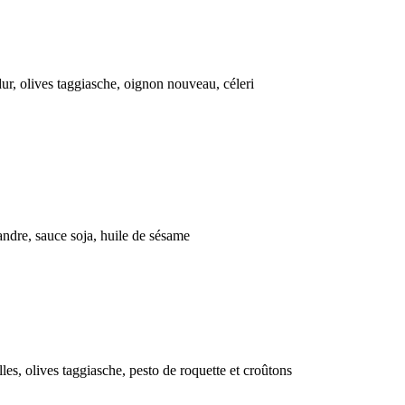
‌​ ​ ‌​​‌​‍‌‌​ ​‍‌​‌‍​‍‌‌​ ​‍‌​‌‍‌‍ ​​‍ ‌‌‍​‌‌‍ ‍‌‍‌​​‍ ‌‌ ​‍​‍ ‌‌‍‍​‌‍ ‌ ‌​‌‍‌‌‌‍ ​‌ ​ ​‍ ‌‌ ​ ‌ ‌​‌ ‌‌‌‍‌​‌‍‍‌‌‍ ​‍ ‍‌ ‌‍‌‍‌‌‌ ​‍‌‍​ ‌‍‌‌‌‍ ​​‍ ‍‌‍​‌‌ ​​‌ ​​​‍‌‍‌‍‍‌‌‍‌​​ ‌​ ‍‌‌‍​‍​ ​​​ ​ ​ ‌‍​ ​​‌‍​‌‌‍​ ​‍ ‌​ ‌‍‌‍‌‌​ ‌ ‌‍​‍​‍ ‌​ ‌​​ ​​‌‍​‍‌‍​‍​‍ ‌​ ‍​​ ‌ ​ ‍‌​ ​‍​‍ ‌‌‍‌​‌‍‌​‌‍‌‍​ ​​​ ‍​‌‍‌‍‌‍​‍​ ​​‌‍​‍‌‍‌‌‌‍‌‍‌‍‌‍​‍‌‍‌ ‌​‌ ‍‌‌ ​​‌‍‌‌​ ‌‌‍‍​‌‍ ‌ ‌​‌‍‌‌‌‍ ​‌​ ‌‌‍‌‌‌‍ ‍‌ ‌‌‌​‍‌‌ ‌​‌‍‌‌‌‍ ‌​‍‌‍‌ ​​‌‍​‌‌ ‌​‌‍‍​​ ‌‌‍‌​‌‍‌‌‌ ​ ‌‍​ ‌ ​‍‌‍‍‌‌ ​​‌ ‌​‌‍‍‌‌‍ ‌‍ ‍​‍‌‍‌ ​​‌‍‌‌‌ ​‍‌ ​ ‌ ​​‌‍‌‌‌‍​ ‌ ‌​‌‍‍‌‌ ‌‍‌‍‌‌​ ‌‌ ​​‌ ‌‌‌‍​‍‌‍ ​‌‍‍‌‌ ​ ‌‍‍​‌‍‌‌‌‍‌​​‍​‍‌ ‌
​‌ ‌‌‌‍‌​‌‍‍‌‌‍ ​‍ ‍‌ ‌‍‌‍‌‌‌ ​‍‌‍​ ‌‍‌‌‌‍ ​​‍ ‍‌‍​‌‌ ​​‌ ​​​‍‌‍‌‍‍‌‌‍‌​​ ‌​ ​‌​ ‌‌​ ​‌‌‍​‌‌‍‌‌​ ‌​​ ​‌​ ‍‌​‍ ‌‌‍​‍​ ‌‌​ ​​‌‍‌‌​‍ ‌​ ‌​​ ‍​​ ‌‍​ ‌‌​‍ ‌​ ‍‌‌‍​‌‌‍‌‍‌‍‌​​‍ ‌‌‍‌​‌‍​‍​ ‌ ‌‍‌‍​ ‌ ​ ‍‌‌‍​‌​ ‌‍‌‍​‌​ ‌ ​ ‍‌​ ‍‌​‍‌‍‌ ‌​‌ ‍‌‌ ​​‌‍‌‌​ ‌‌‍‍​‌‍ ‌ ‌​‌‍‌‌‌‍ ​‌​ ‌‌‍‌‌‌‍ ‍‌ ‌‌‌​‍‌‌ ‌​‌‍‌‌‌‍ ‌​‍‌‍‌ ​​‌‍​‌‌ ‌​‌‍‍​​ ‌‌‍‌​‌‍‌‌‌ ​ ‌‍​ ‌ ​‍‌‍‍‌‌ ​​‌ ‌​‌‍‍‌‌‍ ‌‍ ‍​‍‌‍‌ ​​‌‍‌‌‌ ​‍‌ ​ ‌ ​​‌‍‌‌‌‍​ ‌ ‌​‌‍‍‌‌ ‌‍‌‍‌‌​ ‌‌ ​​‌ ‌‌‌‍​‍‌‍ ​‌‍‍‌‌ ​ ‌‍‍​‌‍‌‌‌‍‌​​‍​‍‌ ‌
‍‌‍​‌‌ ​ ‌‍‌‌‌‌‌‌‌ ​‍‌‍ ​​ ‌‌‍‍​‌ ‌​‌ ‌​‌ ​​‌ ​ ​‍‌‌​ ​ ‌​​‌​‍‌‌​ ​‍‌​‌‍​‍‌‌​ ​‍‌​‌‍‌‍ ​​‍ ‌‌‍​‌‌‍ ‍‌‍‌​​‍ ‌‌ ​‍​‍ ‌‌‍‍​‌‍ ‌ ‌​‌‍‌‌‌‍ ​‌ ​ ​‍ ‌‌ ​ ‌ ‌​‌ ‌‌‌‍‌​‌‍‍‌‌‍ ​‍ ‍‌ ‌‍‌‍‌‌‌ ​‍‌‍​ ‌‍‌‌‌‍ ​​‍ ‍‌‍​‌‌ ​​‌ ​​​‍‌‍‌‍‍‌‌‍‌​​ ‌‌‍​‌‌‍​‍​ ‍​‌‍‌‍‌‍‌​​ ‌‌​ ​‌​ ​‌​‍ ‌​ ​​​ ​ ‌‍​ ‌‍​‌​‍ ‌​ ‌​​ ‌‍​ ​‌​ ‌​​‍ ‌​ ‍‌​ ‌ ​ ‌‌‌‍‌‍​‍ ‌‌‍‌‍‌‍​‍​ ‌‌​ ​‌‌‍‌‌​ ‍‌‌‍‌​‌‍​‌​ ‌‌​ ​​​ ‌‍‌‍‌‌​‍‌‍‌ ‌​‌ ‍‌‌ ​​‌‍‌‌​ ‌‌‍‍​‌‍ ‌ ‌​‌‍‌‌‌‍ ​‌​ ‌‌‍‌‌‌‍ ‍‌ ‌‌‌​‍‌‌ ‌​‌‍‌‌‌‍ ‌​‍‌‍‌ ​​‌‍​‌‌ ‌​‌‍‍​​ ‌‌‍‌​‌‍‌‌‌ ​ ‌‍​ ‌ ​‍‌‍‍‌‌ ​​‌ ‌​‌‍‍‌‌‍ ‌‍ ‍​‍‌‍‌ ​​‌‍‌‌‌ ​‍‌ ​ ‌ ​​‌‍‌‌‌‍​ ‌ ‌​‌‍‍‌‌ ‌‍‌‍‌‌​ ‌‌ ​​‌ ‌‌‌‍​‍‌‍ ​‌‍‍‌‌ ​ ‌‍‍​‌‍‌‌‌‍‌​​‍​‍‌ ‌