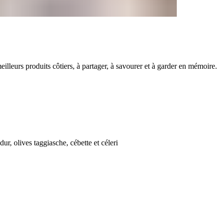
‍‌​ ​ ‌‍‌​​ ‍‌​ ​‌‌‍‌​​ ‌ ​‍‌‌​ ​‍​ ​‍​‍‌‌​ ‌‌‌​‌​​‍ ‍‌‍ ‌‌‍‌‌‌‍ ‍‌ ‌‌‌​‍‌‌‍ ‍‌ ‌​‌ ​‍‌‍ ‌‍‌​‌ ‌‌‌‍​ ‌ ‌​‌‍‍‌‌‍ ‌‍ ‍​ ‌‍​‍‌‍​‌‌ ​ ‌‍‌‌‌‌‌‌‌ ​‍‌‍ ​​ ‌‌‍‍​‌ ‌​‌ ‌​‌ ​​‌ ​ ​‍‌‌​ ​ ‌​​‌​‍‌‌​ ​‍‌​‌‍​‍‌‌​ ​‍‌​‌‍‌‍ ​​‍ ‌‌‍​‌‌‍ ‍‌‍‌​​‍ ‌‌ ​‍​‍ ‌‌‍‍​‌‍ ‌ ‌​‌‍‌‌‌‍ ​‌ ​ ​‍ ‌‌ ​ ‌ ‌​‌ ‌‌‌‍‌​‌‍‍‌‌‍ ​‍ ‍‌ ‌‍‌‍‌‌‌ ​‍‌‍​ ‌‍‌‌‌‍ ​​‍ ‍‌‍​‌‌ ​​‌ ​​​‍‌‍‌‍‍‌‌‍‌​​ ‌‌‍​‌​ ​ ‌‍‌‍​ ​​‌‍​ ‌‍​‍​ ‌‌​ ​‌​‍ ‌‌‍‌‌​ ​ ​ ‍​​ ​‍​‍ ‌​ ‌​‌‍‌‍​ ​​​ ‍​​‍ ‌​ ‍‌​ ‌‍​ ​‍​ ​‌​‍ ‌‌‍​ ​ ​‌‌‍​ ​ ​‌‌‍‌‍​ ​‌‌‍‌‌​ ​​​ ‌ ‌‍‌​​ ​ ​ ​ ​‍‌‍‌ ‌​‌ ‍‌‌ ​​‌‍‌‌​ ‌‌‍‍​‌‍ ‌ ‌​‌‍‌‌‌‍ ​‌‌​ ‌‍‍‌‌ ‌​‌‍‌‌‌‌​​‌‍​‌‌‍‌ ‌‍‌‌​‍‌‍‌ ​​‌‍​‌‌ ‌​‌‍‍​​ ‌‌ ​​‌‍​‌‌‍‌ ‌‍‌‌‌​​‍‌ ‌‌‌‍‍‌‌‍ ​‌‍‌​‌‍‌‌‌ ​‍​‍‌‌​ ‌‌‌​​‍‌‌ ‌‍‍ ‌‍‌‌‌ ‍‌​‍‌‌​ ​ ‌​‌​​‍‌‌​ ​ ‌​‌​​‍‌‌​ ​‍​ ​‍‌‍‌‌​ ​​​ ​‌‌‍​ ‌‍‌​​ ‍​​ ​‌‌‍​‍​ ‌‍​ ​ ‌‍‌‍‌‍‌‍​‍‌‌​ ​‍​ ​‍​‍‌‌​ ‌‌‌​‌​​‍ ‍‌‍ ‌‌‍‌‌‌‍ ‍‌ ‌‌‌ ​ ​‍‌‌​ ‌‌‌​​‍‌‌ ‌‍‍ ‌‍‌‌‌ ‍‌​‍‌‌​ ​ ‌​‌​​‍‌‌​ ​ ‌​‌​​‍‌‌​ ​‍​ ​‍​ ‌‌​ ‌ ​ ‌‍‌‍‌‌​ ​​​ ‍‌​ ​ ‌‍‌​​ ‍‌​ ​‌‌‍‌​​ ‌ ​‍‌‌​ ​‍​ ​‍​‍‌‌​ ‌‌‌​‌​​‍ ‍‌‍ ‌‌‍‌‌‌‍ ‍‌ ‌‌‌​‍‌‌‍ ‍‌ ‌​‌ ​‍‌‍ ‌‍‌​‌ ‌‌‌‍​ ‌ ‌​‌‍‍‌‌‍ ‌‍ ‍​‍‌‍‌ ​​‌‍‌‌‌ ​‍‌ ​ ‌ ​​‌‍‌‌‌‍​ ‌ ‌​‌‍‍‌‌ ‌‍‌‍‌‌​ ‌‌ ​​‌ ‌‌‌‍​‍‌‍ ​‌‍‍‌‌ ​ ‌‍‍​‌‍‌‌‌‍‌​​‍​‍‌ ‌
‍ ‌‌ ​‍​‍ ‌‌‍‍​‌‍ ‌ ‌​‌‍‌‌‌‍ ​‌ ​ ​‍ ‌‌ ​ ‌ ‌​‌ ‌‌‌‍‌​‌‍‍‌‌‍ ​‍ ‍‌ ‌‍‌‍‌‌‌ ​‍‌‍​ ‌‍‌‌‌‍ ​​‍ ‍‌‍​‌‌ ​​‌ ​​​‍‌‍‌‍‍‌‌‍‌​​ ‌‌‍​‌​ ‍​​ ​‌‌‍‌‍‌‍​‍‌‍​‍​ ‌​‌‍​‍​‍ ‌‌‍‌‍​ ‌‌‌‍‌​‌‍​‍​‍ ‌​ ‌​‌‍​‌​ ‍​​ ‍‌​‍ ‌​ ‍​‌‍​ ​ ‌ ​ ‍​​‍ ‌​ ​​‌‍​‍​ ​ ​ ​‌​ ‌‍‌‍​ ​ ​​‌‍​ ​ ​​‌‍‌‍‌‍​‍​ ‌‍​‍‌‍‌ ‌​‌ ‍‌‌ ​​‌‍‌‌​ ‌‌‍‍​‌‍ ‌ ‌​‌‍‌‌‌‍ ​‌​ ‌‌‍‌‌‌‍ ‍‌ ‌‌‌​‍‌‌ ‌​‌‍‌‌‌‍ ‌​‍‌‍‌ ​​‌‍​‌‌ ‌​‌‍‍​​ ‌‌‍‌​‌‍‌‌‌ ​ ‌‍​ ‌ ​‍‌‍‍‌‌ ​​‌ ‌​‌‍‍‌‌‍ ‌‍ ‍​‍‌‍‌ ​​‌‍‌‌‌ ​‍‌ ​ ‌ ​​‌‍‌‌‌‍​ ‌ ‌​‌‍‍‌‌ ‌‍‌‍‌‌​ ‌‌ ​​‌ ‌‌‌‍​‍‌‍ ​‌‍‍‌‌ ​ ‌‍‍​‌‍‌‌‌‍‌​​‍​‍‌ ‌