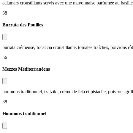
calamars croustillants servis avec une mayonnaise parfumée au basilic​​​​‌ ‍ ​‍​‍‌‍ ‌ ​‍‌‍‍‌‌‍‌ ‌‍‍‌‌‍ ‍​‍​‍​ ‍‍​‍​‍‌ ​ ‌‍​‌‌‍ ‍‌‍‍‌‌ ‌​‌ ‍‌​‍ ‍‌‍‍‌‌‍ ​‍​‍​‍ ​​‍​‍‌‍‍​‌ ​‍‌‍‌‌‌‍‌‍​‍​‍​ ‍‍​‍​‍‌‍‍​‌ ‌​‌ ‌​‌ ​​‌ ​ ​ ‍‍​‍ ​‍ ‌‍ ​​‍ ‌‌‍​‌‌‍ ‍‌‍‌​​‍ ‌‌ ​‍​‍ ‌‌‍‍​‌‍ ‌ ‌​‌‍‌‌‌‍ ​‌ ​ ​‍ ‌‌ ​ ‌ ‌​‌ ‌‌‌‍‌​‌‍‍‌‌‍ ​‍ ‍‌ ‌‍‌‍‌‌‌ ​‍‌‍​ ‌‍‌‌‌‍ ​​‍ ‍‌‍​‌‌ ​​‌ ​​​‍ ‌‍‍‌‌‍ ‍‌ ‌​‌‍‌‌‌‍ ‍‌ ‌​​‍ ‌‍‌‌‌‍‌​‌‍‍‌‌ ‌​​‍ ‌‍ ‌‌‍ ‌‍‌​‌‍‌‌​ ‌‌ ​​‌ ​‍‌‍‌‌‌ ​ ‌‍‌‌‌‍ ‍‌ ‌​‌‍​‌‌ ‌​‌‍‍‌‌‍ ‌‍ ‍​ ‍ ‌‍‍‌‌‍‌​​ ‌‌‍​‍​ ​‌‌‍​‍​ ‍​‌‍​‍‌‍​ ​ ‍‌​ ​‍​‍ ‌​ ‌‌​ ‍‌‌‍‌​​ ​ ​‍ ‌​ ‌​​ ‌‌​ ​‌​ ​‍​‍ ‌‌‍​‌‌‍‌‌‌‍​‌​ ‌‌​‍ ‌​ ‍‌‌‍​‌​ ‌ ​ ‍​​ ‌‌​ ​‍‌‍​ ​ ‍‌​ ​ ​ ‌‌‌‍‌​​ ‌‍​ ‍ ‌ ‌​‌ ‍‌‌ ​​‌‍‌‌​ ‌‌‍‍​‌‍ ‌ ‌​‌‍‌‌‌‍ ​‌​ ‌‌‍‌‌‌‍ ‍‌ ‌‌‌​‍‌‌ ‌​‌‍‌‌‌‍ ‌​ ‍ ‌ ​​‌‍​‌‌ ‌​‌‍‍​​ ‌‌‍‌​‌‍‌‌‌ ​ ‌‍​ ‌ ​‍‌‍‍‌‌ ​​‌ ‌​‌‍‍‌‌‍ ‌‍ ‍​ ‌‍​‍‌‍​‌‌ ​ ‌‍‌‌‌‌‌‌‌ ​‍‌‍ ​​ ‌‌‍‍​‌ ‌​‌ ‌​‌ ​​‌ ​ ​‍‌‌​ ​ ‌​​‌​‍‌‌​ ​‍‌​‌‍​‍‌‌​ ​‍‌​‌‍‌‍ ​​‍ ‌‌‍​‌‌‍ ‍‌‍‌​​‍ ‌‌ ​‍​‍ ‌‌‍‍​‌‍ ‌ ‌​‌‍‌‌‌‍ ​‌ ​ ​‍ ‌‌ ​ ‌ ‌​‌ ‌‌‌‍‌​‌‍‍‌‌‍ ​‍ ‍‌ ‌‍‌‍‌‌‌ ​‍‌‍​ ‌‍‌‌‌‍ ​​‍ ‍‌‍​‌‌ ​​‌ ​​​‍‌‍‌‍‍‌‌‍‌​​ ‌‌‍​‍​ ​‌‌‍​‍​ ‍​‌‍​‍‌‍​ ​ ‍‌​ ​‍​‍ ‌​ ‌‌​ ‍‌‌‍‌​​ ​ ​‍ ‌​ ‌​​ ‌‌​ ​‌​ ​‍​‍ ‌‌‍​‌‌‍‌‌‌‍​‌​ ‌‌​‍ ‌​ ‍‌‌‍​‌​ ‌ ​ ‍​​ ‌‌​ ​‍‌‍​ ​ ‍‌​ ​ ​ ‌‌‌‍‌​​ ‌‍​‍‌‍‌ ‌​‌ ‍‌‌ ​​‌‍‌‌​ ‌‌‍‍​‌‍ ‌ ‌​‌‍‌‌‌‍ ​‌​ ‌‌‍‌‌‌‍ ‍‌ ‌‌‌​‍‌‌ ‌​‌‍‌‌‌‍ ‌​‍‌‍‌ ​​‌‍​‌‌ ‌​‌‍‍​​ ‌‌‍‌​‌‍‌‌‌ ​ ‌‍​ ‌ ​‍‌‍‍‌‌ ​​‌ ‌​‌‍‍‌‌‍ ‌‍ ‍​‍‌‍‌ ​​‌‍‌‌‌ ​‍‌ ​ ‌ ​​‌‍‌‌‌‍​ ‌ ‌​‌‍‍‌‌ ‌‍‌‍‌‌​ ‌‌ ​​‌ ‌‌‌‍​‍‌‍ ​‌‍‍‌‌ ​ ‌‍‍​‌‍‌‌‌‍‌​​‍​‍‌ ‌
38​​​​‌ ‍ ​‍​‍‌‍ ‌ ​‍‌‍‍‌‌‍‌ ‌‍‍‌‌‍ ‍​‍​‍​ ‍‍​‍​‍‌ ​ ‌‍​‌‌‍ ‍‌‍‍‌‌ ‌​‌ ‍‌​‍ ‍‌‍‍‌‌‍ ​‍​‍​‍ ​​‍​‍‌‍‍​‌ ​‍‌‍‌‌‌‍‌‍​‍​‍​ ‍‍​‍​‍‌‍‍​‌ ‌​‌ ‌​‌ ​​‌ ​ ​ ‍‍​‍ ​‍ ‌‍ ​​‍ ‌‌‍​‌‌‍ ‍‌‍‌​​‍ ‌‌ ​‍​‍ ‌‌‍‍​‌‍ ‌ ‌​‌‍‌‌‌‍ ​‌ ​ ​‍ ‌‌ ​ ‌ ‌​‌ ‌‌‌‍‌​‌‍‍‌‌‍ ​‍ ‍‌ ‌‍‌‍‌‌‌ ​‍‌‍​ ‌‍‌‌‌‍ ​​‍ ‍‌‍​‌‌ ​​‌ ​​​‍ ‌‍‍‌‌‍ ‍‌ ‌​‌‍‌‌‌‍ ‍‌ ‌​​‍ ‌‍‌‌‌‍‌​‌‍‍‌‌ ‌​​‍ ‌‍ ‌‌‍ ‌‍‌​‌‍‌‌​ ‌‌ ​​‌ ​‍‌‍‌‌‌ ​ ‌‍‌‌‌‍ ‍‌ ‌​‌‍​‌‌ ‌​‌‍‍‌‌‍ ‌‍ ‍​ ‍ ‌‍‍‌‌‍‌​​ ‌‌‍​‍​ ​‌‌‍​‍​ ‍​‌‍​‍‌‍​ ​ ‍‌​ ​‍​‍ ‌​ ‌‌​ ‍‌‌‍‌​​ ​ ​‍ ‌​ ‌​​ ‌‌​ ​‌​ ​‍​‍ ‌‌‍​‌‌‍‌‌‌‍​‌​ ‌‌​‍ ‌​ ‍‌‌‍​‌​ ‌ ​ ‍​​ ‌‌​ ​‍‌‍​ ​ ‍‌​ ​ ​ ‌‌‌‍‌​​ ‌‍​ ‍ ‌ ‌​‌ ‍‌‌ ​​‌‍‌‌​ ‌‌‍‍​‌‍ ‌ ‌​‌‍‌‌‌‍ ​‌​ ‌‌‍‌‌‌‍ ‍‌ ‌‌‌​‍‌‌ ‌​‌‍‌‌‌‍ ‌​ ‍ ‌ ​​‌‍​‌‌ ‌​‌‍‍​​ ‌‌ ​​‌ ​‍‌‍‍‌‌‍​ ‌‍‌‌​ ‌‍​‍‌‍​‌‌ ​ ‌‍‌‌‌‌‌‌‌ ​‍‌‍ ​​ ‌‌‍‍​‌ ‌​‌ ‌​‌ ​​‌ ​ ​‍‌‌​ ​ ‌​​‌​‍‌‌​ ​‍‌​‌‍​‍‌‌​ ​‍‌​‌‍‌‍ ​​‍ ‌‌‍​‌‌‍ ‍‌‍‌​​‍ ‌‌ ​‍​‍ ‌‌‍‍​‌‍ ‌ ‌​‌‍‌‌‌‍ ​‌ ​ ​‍ ‌‌ ​ ‌ ‌​‌ ‌‌‌‍‌​‌‍‍‌‌‍ ​‍ ‍‌ ‌‍‌‍‌‌‌ ​‍‌‍​ ‌‍‌‌‌‍ ​​‍ ‍‌‍​‌‌ ​​‌ ​​​‍‌‍‌‍‍‌‌‍‌​​ ‌‌‍​‍​ ​‌‌‍​‍​ ‍​‌‍​‍‌‍​ ​ ‍‌​ ​‍​‍ ‌​ ‌‌​ ‍‌‌‍‌​​ ​ ​‍ ‌​ ‌​​ ‌‌​ ​‌​ ​‍​‍ ‌‌‍​‌‌‍‌‌‌‍​‌​ ‌‌​‍ ‌​ ‍‌‌‍​‌​ ‌ ​ ‍​​ ‌‌​ ​‍‌‍​ ​ ‍‌​ ​ ​ ‌‌‌‍‌​​ ‌‍​‍‌‍‌ ‌​‌ ‍‌‌ ​​‌‍‌‌​ ‌‌‍‍​‌‍ ‌ ‌​‌‍‌‌‌‍ ​‌​ ‌‌‍‌‌‌‍ ‍‌ ‌‌‌​‍‌‌ ‌​‌‍‌‌‌‍ ‌​‍‌‍‌ ​​‌‍​‌‌ ‌​‌‍‍​​ ‌‌ ​​‌ ​‍‌‍‍‌‌‍​ ‌‍‌‌​‍‌‍‌ ​​‌‍‌‌‌ ​‍‌ ​ ‌ ​​‌‍‌‌‌‍​ ‌ ‌​‌‍‍‌‌ ‌‍‌‍‌‌​ ‌‌ ​​‌ ‌‌‌‍​‍‌‍ ​‌‍‍‌‌ ​ ‌‍‍​‌‍‌‌‌‍‌​​‍​‍‌ ‌
Burrata des Pouilles​​​​‌ ‍ ​‍​‍‌‍ ‌ ​‍‌‍‍‌‌‍‌ ‌‍‍‌‌‍ ‍​‍​‍​ ‍‍​‍​‍‌ ​ ‌‍​‌‌‍ ‍‌‍‍‌‌ ‌​‌ ‍‌​‍ ‍‌‍‍‌‌‍ ​‍​‍​‍ ​​‍​‍‌‍‍​‌ ​‍‌‍‌‌‌‍‌‍​‍​‍​ ‍‍​‍​‍‌‍‍​‌ ‌​‌ ‌​‌ ​​‌ ​ ​ ‍‍​‍ ​‍ ‌‍ ​​‍ ‌‌‍​‌‌‍ ‍‌‍‌​​‍ ‌‌ ​‍​‍ ‌‌‍‍​‌‍ ‌ ‌​‌‍‌‌‌‍ ​‌ ​ ​‍ ‌‌ ​ ‌ ‌​‌ ‌‌‌‍‌​‌‍‍‌‌‍ ​‍ ‍‌ ‌‍‌‍‌‌‌ ​‍‌‍​ ‌‍‌‌‌‍ ​​‍ ‍‌‍​‌‌ ​​‌ ​​​‍ ‌‍‍‌‌‍ ‍‌ ‌​‌‍‌‌‌‍ ‍‌ ‌​​‍ ‌‍‌‌‌‍‌​‌‍‍‌‌ ‌​​‍ ‌‍ ‌‌‍ ‌‍‌​‌‍‌‌​ ‌‌ ​​‌ ​‍‌‍‌‌‌ ​ ‌‍‌‌‌‍ ‍‌ ‌​‌‍​‌‌ ‌​‌‍‍‌‌‍ ‌‍ ‍​ ‍ ‌‍‍‌‌‍‌​​ ‌​ ‌​‌‍​ ‌‍​‌​ ​‌​ ​​‌‍​‍​ ‍​‌‍​‍​‍ ‌‌‍‌​​ ​‌​ ‌‍‌‍‌‍​‍ ‌​ ‌​‌‍‌‍​ ‌‍‌‍​‍​‍ ‌‌‍​‌‌‍​‌‌‍​‍​ ​‌​‍ ‌‌‍‌‍​ ​​​ ‌‌​ ‍‌​ ‌‌‌‍​‍​ ‌ ​ ‍​‌‍​‍​ ‌‍‌‍​‍‌‍‌‌​ ‍ ‌ ‌​‌ ‍‌‌ ​​‌‍‌‌​ ‌‌‍‍​‌‍ ‌ ‌​‌‍‌‌‌‍ ​‌​ ‌‌‍‌‌‌‍ ‍‌ ‌‌‌​‍‌‌ ‌​‌‍‌‌‌‍ ‌​ ‍ ‌ ​​‌‍​‌‌ ‌​‌‍‍​​ ‌‌ ‌​‌‍‍‌‌ ‌​‌‍ ​‌‍‌‌​ ‌‍​‍‌‍​‌‌ ​ ‌‍‌‌‌‌‌‌‌ ​‍‌‍ ​​ ‌‌‍‍​‌ ‌​‌ ‌​‌ ​​‌ ​ ​‍‌‌​ ​ ‌​​‌​‍‌‌​ ​‍‌​‌‍​‍‌‌​ ​‍‌​‌‍‌‍ ​​‍ ‌‌‍​‌‌‍ ‍‌‍‌​​‍ ‌‌ ​‍​‍ ‌‌‍‍​‌‍ ‌ ‌​‌‍‌‌‌‍ ​‌ ​ ​‍ ‌‌ ​ ‌ ‌​‌ ‌‌‌‍‌​‌‍‍‌‌‍ ​‍ ‍‌ ‌‍‌‍‌‌‌ ​‍‌‍​ ‌‍‌‌‌‍ ​​‍ ‍‌‍​‌‌ ​​‌ ​​​‍‌‍‌‍‍‌‌‍‌​​ ‌​ ‌​‌‍​ ‌‍​‌​ ​‌​ ​​‌‍​‍​ ‍​‌‍​‍​‍ ‌‌‍‌​​ ​‌​ ‌‍‌‍‌‍​‍ ‌​ ‌​‌‍‌‍​ ‌‍‌‍​‍​‍ ‌‌‍​‌‌‍​‌‌‍​‍​ ​‌​‍ ‌‌‍‌‍​ ​​​ ‌‌​ ‍‌​ ‌‌‌‍​‍​ ‌ ​ ‍​‌‍​‍​ ‌‍‌‍​‍‌‍‌‌​‍‌‍‌ ‌​‌ ‍‌‌ ​​‌‍‌‌​ ‌‌‍‍​‌‍ ‌ ‌​‌‍‌‌‌‍ ​‌​ ‌‌‍‌‌‌‍ ‍‌ ‌‌‌​‍‌‌ ‌​‌‍‌‌‌‍ ‌​‍‌‍‌ ​​‌‍​‌‌ ‌​‌‍‍​​ ‌‌ ‌​‌‍‍‌‌ ‌​‌‍ ​‌‍‌‌​‍‌‍‌ ​​‌‍‌‌‌ ​‍‌ ​ ‌ ​​‌‍‌‌‌‍​ ‌ ‌​‌‍‍‌‌ ‌‍‌‍‌‌​ ‌‌ ​​‌ ‌‌‌‍​‍‌‍ ​‌‍‍‌‌ ​ ‌‍‍​‌‍‌‌‌‍‌​​‍​‍‌ ‌
burrata crémeuse, focaccia croustillante, tomates fraîches, poivrons rôtis, olives taggiasche et artichauts poivrades​​​​‌ ‍ ​‍​‍‌‍ ‌ ​‍‌‍‍‌‌‍‌ ‌‍‍‌‌‍ ‍​‍​‍​ ‍‍​‍​‍‌ ​ ‌‍​‌‌‍ ‍‌‍‍‌‌ ‌​‌ ‍‌​‍ ‍‌‍‍‌‌‍ ​‍​‍​‍ ​​‍​‍‌‍‍​‌ ​‍‌‍‌‌‌‍‌‍​‍​‍​ ‍‍​‍​‍‌‍‍​‌ ‌​‌ ‌​‌ ​​‌ ​ ​ ‍‍​‍ ​‍ ‌‍ ​​‍ ‌‌‍​‌‌‍ ‍‌‍‌​​‍ ‌‌ ​‍​‍ ‌‌‍‍​‌‍ ‌ ‌​‌‍‌‌‌‍ ​‌ ​ ​‍ ‌‌ ​ ‌ ‌​‌ ‌‌‌‍‌​‌‍‍‌‌‍ ​‍ ‍‌ ‌‍‌‍‌‌‌ ​‍‌‍​ ‌‍‌‌‌‍ ​​‍ ‍‌‍​‌‌ ​​‌ ​​​‍ ‌‍‍‌‌‍ ‍‌ ‌​‌‍‌‌‌‍ ‍‌ ‌​​‍ ‌‍‌‌‌‍‌​‌‍‍‌‌ ‌​​‍ ‌‍ ‌‌‍ ‌‍‌​‌‍‌‌​ ‌‌ ​​‌ ​‍‌‍‌‌‌ ​ ‌‍‌‌‌‍ ‍‌ ‌​‌‍​‌‌ ‌​‌‍‍‌‌‍ ‌‍ ‍​ ‍ ‌‍‍‌‌‍‌​​ ‌​ ‌​‌‍​ ‌‍​‌​ ​‌​ ​​‌‍​‍​ ‍​‌‍​‍​‍ ‌‌‍‌​​ ​‌​ ‌‍‌‍‌‍​‍ ‌​ ‌​‌‍‌‍​ ‌‍‌‍​‍​‍ ‌‌‍​‌‌‍​‌‌‍​‍​ ​‌​‍ ‌‌‍‌‍​ ​​​ ‌‌​ ‍‌​ ‌‌‌‍​‍​ ‌ ​ ‍​‌‍​‍​ ‌‍‌‍​‍‌‍‌‌​ ‍ ‌ ‌​‌ ‍‌‌ ​​‌‍‌‌​ ‌‌‍‍​‌‍ ‌ ‌​‌‍‌‌‌‍ ​‌​ ‌‌‍‌‌‌‍ ‍‌ ‌‌‌​‍‌‌ ‌​‌‍‌‌‌‍ ‌​ ‍ ‌ ​​‌‍​‌‌ ‌​‌‍‍​​ ‌‌‍‌​‌‍‌‌‌ ​ ‌‍​ ‌ ​‍‌‍‍‌‌ ​​‌ ‌​‌‍‍‌‌‍ ‌‍ ‍​ ‌‍​‍‌‍​‌‌ ​ ‌‍‌‌‌‌‌‌‌ ​‍‌‍ ​​ ‌‌‍‍​‌ ‌​‌ ‌​‌ ​​‌ ​ ​‍‌‌​ ​ ‌​​‌​‍‌‌​
56​​​​‌ ‍ ​‍​‍‌‍ ‌ ​‍‌‍‍‌‌‍‌ ‌‍‍‌‌‍ ‍​‍​‍​ ‍‍​‍​‍‌ ​ ‌‍​‌‌‍ ‍‌‍‍‌‌ ‌​‌ ‍‌​‍ ‍‌‍‍‌‌‍ ​‍​‍​‍ ​​‍​‍‌‍‍​‌ ​‍‌‍‌‌‌‍‌‍​‍​‍​ ‍‍​‍​‍‌‍‍​‌ ‌​‌ ‌​‌ ​​‌ ​ ​ ‍‍​‍ ​‍ ‌‍ ​​‍ ‌‌‍​‌‌‍ ‍‌‍‌​​‍ ‌‌ ​‍​‍ ‌‌‍‍​‌‍ ‌ ‌​‌‍‌‌‌‍ ​‌ ​ ​‍ ‌‌ ​ ‌ ‌​‌ ‌‌‌‍‌​‌‍‍‌‌‍ ​‍ ‍‌ ‌‍‌‍‌‌‌ ​‍‌‍​ ‌‍‌‌‌‍ ​​‍ ‍‌‍​‌‌ ​​‌ ​​​‍ ‌‍‍‌‌‍ ‍‌ ‌​‌‍‌‌‌‍ ‍‌ ‌​​‍ ‌‍‌‌‌‍‌​‌‍‍‌‌ ‌​​‍ ‌‍ ‌‌‍ ‌‍‌​‌‍‌‌​ ‌‌ ​​‌ ​‍‌‍‌‌‌ ​ ‌‍‌‌‌‍ ‍‌ ‌​‌‍​‌‌ ‌​‌‍‍‌‌‍ ‌‍ ‍​ ‍ ‌‍‍‌‌‍‌​​ ‌​ ‌​‌‍​ ‌‍​‌​ ​‌​ ​​‌‍​‍​ ‍​‌‍​‍​‍ ‌‌‍‌​​ ​‌​ ‌‍‌‍‌‍​‍ ‌​ ‌​‌‍‌‍​ ‌‍‌‍​‍​‍ ‌‌‍​‌‌‍​‌‌‍​‍​ ​‌​‍ ‌‌‍‌‍​ ​​​ ‌‌​ ‍‌​ ‌‌‌‍​‍​ ‌ ​ ‍​‌‍​‍​ ‌‍‌‍​‍‌‍‌‌​ ‍ ‌ ‌​‌ ‍‌‌ ​​‌‍‌‌​ ‌‌‍‍​‌‍ ‌ ‌​‌‍‌‌‌‍ ​‌​ ‌‌‍‌‌‌‍ ‍‌ ‌‌‌​‍‌‌ ‌​‌‍‌‌‌‍ ‌​ ‍ ‌ ​​‌‍​‌‌ ‌​‌‍‍​​ ‌‌ ​​‌ ​‍‌‍‍‌‌‍​ ‌‍‌‌​ ‌‍​‍‌‍​‌‌ ​ ‌‍‌‌‌‌‌‌‌ ​‍‌‍ ​​ ‌‌‍‍​‌ ‌​‌ ‌​‌ ​​‌ ​ ​‍‌‌​ ​ ‌​​‌​‍‌‌​ ​‍‌​‌‍​‍‌‌​ ​‍‌​‌‍‌‍ ​​‍ ‌‌‍​‌‌‍ ‍‌‍‌​​‍ ‌‌ ​‍​‍ ‌‌‍‍​‌‍ ‌ ‌​‌‍‌‌‌‍ ​‌ ​ ​‍ ‌‌ ​ ‌ ‌​‌ ‌‌‌‍‌​‌‍‍‌‌‍ ​‍ ‍‌ ‌‍‌‍‌‌‌ ​‍‌‍​ ‌‍‌‌‌‍ ​​‍ ‍‌‍​‌‌ ​​‌ ​​​‍‌‍‌‍‍‌‌‍‌​​ ‌​ ‌​‌‍​ ‌‍​‌​ ​‌​ ​​‌‍​‍​ ‍​‌‍​‍​‍ ‌‌‍‌​​ ​‌​ ‌‍‌‍‌‍​‍ ‌​ ‌​‌‍‌‍​ ‌‍‌‍​‍​‍ ‌‌‍​‌‌‍​‌‌‍​‍​ ​‌​‍ ‌‌‍‌‍​ ​​​ ‌‌​ ‍‌​ ‌‌‌‍​‍​ ‌ ​ ‍​‌‍​‍​ ‌‍‌‍​‍‌‍‌‌​‍‌‍‌ ‌​‌ ‍‌‌ ​​‌‍‌‌​ ‌‌‍‍​‌‍ ‌ ‌​‌‍‌‌‌‍ ​‌​ ‌‌‍‌‌‌‍ ‍‌ ‌‌‌​‍‌‌ ‌​‌‍‌‌‌‍ ‌​‍‌‍‌ ​​‌‍​‌‌ ‌​‌‍‍​​ ‌‌ ​​‌ ​‍‌‍‍‌‌‍​ ‌‍‌‌​‍‌‍‌ ​​‌‍‌‌‌ ​‍‌ ​ ‌ ​​‌‍‌‌‌‍​ ‌ ‌​‌‍‍‌‌ ‌‍‌‍‌‌​ ‌‌ ​​‌ ‌‌‌‍​‍‌‍ ​‌‍‍‌‌ ​ ‌‍‍​‌‍‌‌‌‍‌​​‍​‍‌ ‌
Mezzes Méditerranéens​​​​‌ ‍ ​‍​‍‌‍ ‌ ​‍‌‍‍‌‌‍‌ ‌‍‍‌‌‍ ‍​‍​‍​ ‍‍​‍​‍‌ ​ ‌‍​‌‌‍ ‍‌‍‍‌‌ ‌​‌ ‍‌​‍ ‍‌‍‍‌‌‍ ​‍​‍​‍ ​​‍​‍‌‍‍​‌ ​‍‌‍‌‌‌‍‌‍​‍​‍​ ‍‍​‍​‍‌‍‍​‌ ‌​‌ ‌​‌ ​​‌ ​ ​ ‍‍​‍ ​‍ ‌‍ ​​‍ ‌‌‍​‌‌‍ ‍‌‍‌​​‍ ‌‌ ​‍​‍ ‌‌‍‍​‌‍ ‌ ‌​‌‍‌‌‌‍ ​‌ ​ ​‍ ‌‌ ​ ‌ ‌​‌ ‌‌‌‍‌​‌‍‍‌‌‍ ​‍ ‍‌ ‌‍‌‍‌‌‌ ​‍‌‍​ ‌‍‌‌‌‍ ​​‍ ‍‌‍​‌‌ ​​‌ ​​​‍ ‌‍‍‌‌‍ ‍‌ ‌​‌‍‌‌‌‍ ‍‌ ‌​​‍ ‌‍‌‌‌‍‌​‌‍‍‌‌ ‌​​‍ ‌‍ ‌‌‍ ‌‍‌​‌‍‌‌​ ‌‌ ​​‌ ​‍‌‍‌‌‌ ​ ‌‍‌‌‌‍ ‍‌ ‌​‌‍​‌‌ ‌​‌‍‍‌‌‍ ‌‍ ‍​ ‍ ‌‍‍‌‌‍‌​​ ‌​ ‌ ​ ‌‌​ ‌‌​ ‌ ​ ‌‌‌‍​‌​ ​‌‌‍‌​​‍ ‌‌‍‌‍​ ​ ​ ‌‌​ ‌‍​‍ ‌​ ‌​​ ‌‌​ ‌‍‌‍‌‍​‍ ‌‌‍​‌​ ‌ ​ ‌ ​ ‌ ​‍ ‌​ ‌‌​ ‍​​ ‍‌​ ​‌​ ​ ​ ‌‍​ ‌​​ ‌‍‌‍​‌​ ​​​ ​ ‌‍‌‌​ ‍ ‌ ‌​‌ ‍‌‌ ​​‌‍‌‌​ ‌‌‍‍​‌‍ ‌ ‌​‌‍‌‌‌‍ ​‌​ ‌‌‍‌‌‌‍ ‍‌ ‌‌‌​‍‌‌ ‌​‌‍‌‌‌‍ ‌​ ‍ ‌ ​​‌‍​‌‌ ‌​‌‍‍​​ ‌‌ ‌​‌‍‍‌‌ ‌​‌‍ ​‌‍‌‌​ ‌‍​‍‌‍​‌‌ ​ ‌‍‌‌‌‌‌‌‌ ​‍‌‍ ​​ ‌‌‍‍​‌ ‌​‌ ‌​‌ ​​‌ ​ ​‍‌‌​ ​ ‌​​‌​‍‌‌​ ​‍‌​‌‍​‍‌‌​ ​‍‌​‌‍‌‍ ​​‍ ‌‌‍​‌‌‍ ‍‌‍‌​​‍ ‌‌ ​‍​‍ ‌‌‍‍​‌‍ ‌ ‌​‌‍‌‌‌‍ ​‌ ​ ​‍ ‌‌ ​ ‌ ‌​‌ ‌‌‌‍‌​‌‍‍‌‌‍ ​‍ ‍‌ ‌‍‌‍‌‌‌ ​‍‌‍​ ‌‍‌‌‌‍ ​​‍ ‍‌‍​‌‌ ​​‌ ​​​‍‌‍‌‍‍‌‌‍‌​​ ‌​ ‌ ​ ‌‌​ ‌‌​ ‌ ​ ‌‌‌‍​‌​ ​‌‌‍‌​​‍ ‌‌‍‌‍​ ​ ​ ‌‌​ ‌‍​‍ ‌​ ‌​​ ‌‌​ ‌‍‌‍‌‍​‍ ‌‌‍​‌​ ‌ ​ ‌ ​ ‌ ​‍ ‌​ ‌‌​ ‍​​ ‍‌​ ​‌​ ​ ​ ‌‍​ ‌​​ ‌‍‌‍​‌​ ​​​ ​ ‌‍‌‌​‍‌‍‌ ‌​‌ ‍‌‌ ​​‌‍‌‌​ ‌‌‍‍​‌‍ ‌ ‌​‌‍‌‌‌‍ ​‌​ ‌‌‍‌‌‌‍ ‍‌ ‌‌‌​‍‌‌ ‌​‌‍‌‌‌‍ ‌​‍‌‍‌ ​​‌‍​‌‌ ‌​‌‍‍​​ ‌‌ ‌​‌‍‍‌‌ ‌​‌‍ ​‌‍‌‌​‍‌‍‌ ​​‌‍‌‌‌ ​‍‌ ​ ‌ ​​‌‍‌‌‌‍​ ‌ ‌​‌‍‍‌‌ ‌‍‌‍‌‌​ ‌‌ ​​‌ ‌‌‌‍​‍‌‍ ​‌‍‍‌‌ ​ ‌‍‍​‌‍‌‌‌‍‌​​‍​‍‌ ‌
houmous traditionnel, tzatzíki, crème de feta et pistache, poivrons grillés marinés au thym, pain pita​​​​‌ ‍ ​‍​‍‌‍ ‌ ​‍‌‍‍‌‌‍‌ ‌‍‍‌‌‍ ‍​‍​‍​ ‍‍​‍​‍‌ ​ ‌‍​‌‌‍ ‍‌‍‍‌‌ ‌​‌ ‍‌​‍ ‍‌‍‍‌‌‍ ​‍​‍​‍ ​​‍​‍‌‍‍​‌ ​‍‌‍‌‌‌‍‌‍​‍​‍​ ‍‍​‍​‍‌‍‍​‌ ‌​‌ ‌​‌ ​​‌ ​ ​ ‍‍​‍ ​‍ ‌‍ ​​‍ ‌‌‍​‌‌‍ ‍‌‍‌​​‍ ‌‌ ​‍​‍ ‌‌‍‍​‌‍ ‌ ‌​‌‍‌‌‌‍ ​‌ ​ ​‍ ‌‌ ​ ‌ ‌​‌ ‌‌‌‍‌​‌‍‍‌‌‍ ​‍ ‍‌ ‌‍‌‍‌‌‌ ​‍‌‍​ ‌‍‌‌‌‍ ​​‍ ‍‌‍​‌‌ ​​‌ ​​​‍ ‌‍‍‌‌‍ ‍‌ ‌​‌‍‌‌‌‍ ‍‌ ‌​​‍ ‌‍‌‌‌‍‌​‌‍‍‌‌ ‌​​‍ ‌‍ ‌‌‍ ‌‍‌​‌‍‌‌​ ‌‌ ​​‌ ​‍‌‍‌‌‌ ​ ‌‍‌‌‌‍ ‍‌ ‌​‌‍​‌‌ ‌​‌‍‍‌‌‍ ‌‍ ‍​ ‍ ‌‍‍‌‌‍‌​​ ‌​ ‌ ​ ‌‌​ ‌‌​ ‌ ​ ‌‌‌‍​‌​ ​‌‌‍‌​​‍ ‌‌‍‌‍​ ​ ​ ‌‌​ ‌‍​‍ ‌​ ‌​​ ‌‌​ ‌‍‌‍‌‍​‍ ‌‌‍​‌​ ‌ ​ ‌ ​ ‌ ​‍ ‌​ ‌‌​ ‍​​ ‍‌​ ​‌​ ​ ​ ‌‍​ ‌​​ ‌‍‌‍​‌​ ​​​ ​ ‌‍‌‌​ ‍ ‌ ‌​‌ ‍‌‌ ​​‌‍‌‌​ ‌‌‍‍​‌‍ ‌ ‌​‌‍‌‌‌‍ ​‌​ ‌‌‍‌‌‌‍ ‍‌ ‌‌‌​‍‌‌ ‌​‌‍‌‌‌‍ ‌​ ‍ ‌ ​​‌‍​‌‌ ‌​‌‍‍​​ ‌‌‍‌​‌‍‌‌‌ ​ ‌‍​ ‌ ​‍‌‍‍‌‌ ​​‌ ‌​‌‍‍‌‌‍ ‌‍ ‍​ ‌‍​‍‌‍​‌‌ ​ ‌‍‌‌‌‌‌‌‌ ​‍‌‍ ​​ ‌‌‍‍​‌ ‌​‌ ‌​‌ ​​‌ ​ ​‍‌‌​ ​ ‌​​‌​‍‌‌​ ​‍‌​‌‍​‍‌‌​ ​‍‌​‌‍‌‍ ​​‍ ‌‌‍​‌‌‍ ‍‌‍‌​​‍ ‌‌ ​‍​‍ ‌‌‍‍​‌‍ ‌ ‌​‌‍‌‌‌‍ ​‌ ​ ​‍ ‌‌ ​ ‌ ‌​‌ ‌‌‌‍‌​‌‍‍‌‌‍ ​‍ ‍‌ ‌‍‌‍‌‌‌ ​‍‌‍​ ‌‍‌‌‌
38​​​​‌ ‍ ​‍​‍‌‍ ‌ ​‍‌‍‍‌‌‍‌ ‌‍‍‌‌‍ ‍​‍​‍​ ‍‍​‍​‍‌ ​ ‌‍​‌‌‍ ‍‌‍‍‌‌ ‌​‌ ‍‌​‍ ‍‌‍‍‌‌‍ ​‍​‍​‍ ​​‍​‍‌‍‍​‌ ​‍‌‍‌‌‌‍‌‍​‍​‍​ ‍‍​‍​‍‌‍‍​‌ ‌​‌ ‌​‌ ​​‌ ​ ​ ‍‍​‍ ​‍ ‌‍ ​​‍ ‌‌‍​‌‌‍ ‍‌‍‌​​‍ ‌‌ ​‍​‍ ‌‌‍‍​‌‍ ‌ ‌​‌‍‌‌‌‍ ​‌ ​ ​‍ ‌‌ ​ ‌ ‌​‌ ‌‌‌‍‌​‌‍‍‌‌‍ ​‍ ‍‌ ‌‍‌‍‌‌‌ ​‍‌‍​ ‌‍‌‌‌‍ ​​‍ ‍‌‍​‌‌ ​​‌ ​​​‍ ‌‍‍‌‌‍ ‍‌ ‌​‌‍‌‌‌‍ ‍‌ ‌​​‍ ‌‍‌‌‌‍‌​‌‍‍‌‌ ‌​​‍ ‌‍ ‌‌‍ ‌‍‌​‌‍‌‌​ ‌‌ ​​‌ ​‍‌‍‌‌‌ ​ ‌‍‌‌‌‍ ‍‌ ‌​‌‍​‌‌ ‌​‌‍‍‌‌‍ ‌‍ ‍​ ‍ ‌‍‍‌‌‍‌​​ ‌​ ‌ ​ ‌‌​ ‌‌​ ‌ ​ ‌‌‌‍​‌​ ​‌‌‍‌​​‍ ‌‌‍‌‍​ ​ ​ ‌‌​ ‌‍​‍ ‌​ ‌​​ ‌‌​ ‌‍‌‍‌‍​‍ ‌‌‍​‌​ ‌ ​ ‌ ​ ‌ ​‍ ‌​ ‌‌​ ‍​​ ‍‌​ ​‌​ ​ ​ ‌‍​ ‌​​ ‌‍‌‍​‌​ ​​​ ​ ‌‍‌‌​ ‍ ‌ ‌​‌ ‍‌‌ ​​‌‍‌‌​ ‌‌‍‍​‌‍ ‌ ‌​‌‍‌‌‌‍ ​‌​ ‌‌‍‌‌‌‍ ‍‌ ‌‌‌​‍‌‌ ‌​‌‍‌‌‌‍ ‌​ ‍ ‌ ​​‌‍​‌‌ ‌​‌‍‍​​ ‌‌ ​​‌ ​‍‌‍‍‌‌‍​ ‌‍‌‌​ ‌‍​‍‌‍​‌‌ ​ ‌‍‌‌‌‌‌‌‌ ​‍‌‍ ​​ ‌‌‍‍​‌ ‌​‌ ‌​‌ ​​‌ ​ ​‍‌‌​ ​ ‌​​‌​‍‌‌​ ​‍‌​‌‍​‍‌‌​ ​‍‌​‌‍‌‍ ​​‍ ‌‌‍​‌‌‍ ‍‌‍‌​​‍ ‌‌ ​‍​‍ ‌‌‍‍​‌‍ ‌ ‌​‌‍‌‌‌‍ ​‌ ​ ​‍ ‌‌ ​ ‌ ‌​‌ ‌‌‌‍‌​‌‍‍‌‌‍ ​‍ ‍‌ ‌‍‌‍‌‌‌ ​‍‌‍​ ‌‍‌‌‌‍ ​​‍ ‍‌‍​‌‌ ​​‌ ​​​‍‌‍‌‍‍‌‌‍‌​​ ‌​ ‌ ​ ‌‌​ ‌‌​ ‌ ​ ‌‌‌‍​‌​ ​‌‌‍‌​​‍ ‌‌‍‌‍​ ​ ​ ‌‌​ ‌‍​‍ ‌​ ‌​​ ‌‌​ ‌‍‌‍‌‍​‍ ‌‌‍​‌​ ‌ ​ ‌ ​ ‌ ​‍ ‌​ ‌‌​ ‍​​ ‍‌​ ​‌​ ​ ​ ‌‍​ ‌​​ ‌‍‌‍​‌​ ​​​ ​ ‌‍‌‌​‍‌‍‌ ‌​‌ ‍‌‌ ​​‌‍‌‌​ ‌‌‍‍​‌‍ ‌ ‌​‌‍‌‌‌‍ ​‌​ ‌‌‍‌‌‌‍ ‍‌ ‌‌‌​‍‌‌ ‌​‌‍‌‌‌‍ ‌​‍‌‍‌ ​​‌‍​‌‌ ‌​‌‍‍​​ ‌‌ ​​‌ ​‍‌‍‍‌‌‍​ ‌‍‌‌​‍‌‍‌ ​​‌‍‌‌‌ ​‍‌ ​ ‌ ​​‌‍‌‌‌‍​ ‌ ‌​‌‍‍‌‌ ‌‍‌‍‌‌​ ‌‌ ​​‌ ‌‌‌‍​‍‌‍ ​‌‍‍‌‌ ​ ‌‍‍​‌‍‌‌‌‍‌​​‍​‍‌ ‌
Houmous traditionnel​​​​‌ ‍ ​‍​‍‌‍ ‌ ​‍‌‍‍‌‌‍‌ ‌‍‍‌‌‍ ‍​‍​‍​ ‍‍​‍​‍‌ ​ ‌‍​‌‌‍ ‍‌‍‍‌‌ ‌​‌ ‍‌​‍ ‍‌‍‍‌‌‍ ​‍​‍​‍ ​​‍​‍‌‍‍​‌ ​‍‌‍‌‌‌‍‌‍​‍​‍​ ‍‍​‍​‍‌‍‍​‌ ‌​‌ ‌​‌ ​​‌ ​ ​ ‍‍​‍ ​‍ ‌‍ ​​‍ ‌‌‍​‌‌‍ ‍‌‍‌​​‍ ‌‌ ​‍​‍ ‌‌‍‍​‌‍ ‌ ‌​‌‍‌‌‌‍ ​‌ ​ ​‍ ‌‌ ​ ‌ ‌​‌ ‌‌‌‍‌​‌‍‍‌‌‍ ​‍ ‍‌ ‌‍‌‍‌‌‌ ​‍‌‍​ ‌‍‌‌‌‍ ​​‍ ‍‌‍​‌‌ ​​‌ ​​​‍ ‌‍‍‌‌‍ ‍‌ ‌​‌‍‌‌‌‍ ‍‌ ‌​​‍ ‌‍‌‌‌‍‌​‌‍‍‌‌ ‌​​‍ ‌‍ ‌‌‍ ‌‍‌​‌‍‌‌​ ‌‌ ​​‌ ​‍‌‍‌‌‌ ​ ‌‍‌‌‌‍ ‍‌ ‌​‌‍​‌‌ ‌​‌‍‍‌‌‍ ‌‍ ‍​ ‍ ‌‍‍‌‌‍‌​​ ‌​ ‌​​ ​‌​ ‌​‌‍​‌​ ‌ ‌‍​‌​ ​ ‌‍​ ​‍ ‌​ ‌‍​ ​‍​ ‌​​ ‌‍​‍ ‌​ ‌​​ ‍​​ ​‍​ ​ ​‍ ‌​ ‍​​ ‌‍​ ‌‌​ ​​​‍ ‌​ ‍​​ ‌‍‌‍‌‌​ ​​​ ‌‌​ ‍​​ ​ ‌‍​‌​ ​‌‌‍​‌​ ​‌​ ‌ ​ ‍ ‌ ‌​‌ ‍‌‌ ​​‌‍‌‌​ ‌‌‍‍​‌‍ ‌ ‌​‌‍‌‌‌‍ ​‌​ ‌‌‍‌‌‌‍ ‍‌ ‌‌‌​‍‌‌ ‌​‌‍‌‌‌‍ ‌​ ‍ ‌ ​​‌‍​‌‌ ‌​‌‍‍​​ ‌‌ ‌​‌‍‍‌‌ ‌​‌‍ ​‌‍‌‌​ ‌‍​‍‌‍​‌‌ ​ ‌‍‌‌‌‌‌‌‌ ​‍‌‍ ​​ ‌‌‍‍​‌ ‌​‌ ‌​‌ ​​‌ ​ ​‍‌‌​ ​ ‌​​‌​‍‌‌​ ​‍‌​‌‍​‍‌‌​ ​‍‌​‌‍‌‍ ​​‍ ‌‌‍​‌‌‍ ‍‌‍‌​​‍ ‌‌ ​‍​‍ ‌‌‍‍​‌‍ ‌ ‌​‌‍‌‌‌‍ ​‌ ​ ​‍ ‌‌ ​ ‌ ‌​‌ ‌‌‌‍‌​‌‍‍‌‌‍ ​‍ ‍‌ ‌‍‌‍‌‌‌ ​‍‌‍​ ‌‍‌‌‌‍ ​​‍ ‍‌‍​‌‌ ​​‌ ​​​‍‌‍‌‍‍‌‌‍‌​​ ‌​ ‌​​ ​‌​ ‌​‌‍​‌​ ‌ ‌‍​‌​ ​ ‌‍​ ​‍ ‌​ ‌‍​ ​‍​ ‌​​ ‌‍​‍ ‌​ ‌​​ ‍​​ ​‍​ ​ ​‍ ‌​ ‍​​ ‌‍​ ‌‌​ ​​​‍ ‌​ ‍​​ ‌‍‌‍‌‌​ ​​​ ‌‌​ ‍​​ ​ ‌‍​‌​ ​‌‌‍​‌​ ​‌​ ‌ ​‍‌‍‌ ‌​‌ ‍‌‌ ​​‌‍‌‌​ ‌‌‍‍​‌‍ ‌ ‌​‌‍‌‌‌‍ ​‌​ ‌‌‍‌‌‌‍ ‍‌ ‌‌‌​‍‌‌ ‌​‌‍‌‌‌‍ ‌​‍‌‍‌ ​​‌‍​‌‌ ‌​‌‍‍​​ ‌‌ ‌​‌‍‍‌‌ ‌​‌‍ ​‌‍‌‌​‍‌‍‌ ​​‌‍‌‌‌ ​‍‌ ​ ‌ ​​‌‍‌‌‌‍​ ‌ ‌​‌‍‍‌‌ ‌‍‌‍‌‌​ ‌‌ ​​‌ ‌‌‌‍​‍‌‍ ​‌‍‍‌‌ ​ ‌‍‍​‌‍‌‌‌‍‌​​‍​‍‌ ‌