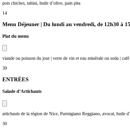
pois chiches, tahini, huile d’olive, pain pita​​​​‌ ‍ ​‍​‍‌‍ ‌ ​‍‌‍‍‌‌‍‌ ‌‍‍‌‌‍ ‍​‍​‍​ ‍‍​‍​‍‌ ​ ‌‍​‌‌‍ ‍‌‍‍‌‌ ‌​‌ ‍‌​‍ ‍‌‍‍‌‌‍ ​‍​‍​‍ ​​‍​‍‌‍‍​‌ ​‍‌‍‌‌‌‍‌‍​‍​‍​ ‍‍​‍​‍‌‍‍​‌ ‌​‌ ‌​‌ ​​‌ ​ ​ ‍‍​‍ ​‍ ‌‍ ​​‍ ‌‌‍​‌‌‍ ‍‌‍‌​​‍ ‌‌ ​‍​‍ ‌‌‍‍​‌‍ ‌ ‌​‌‍‌‌‌‍ ​‌ ​ ​‍ ‌‌ ​ ‌ ‌​‌ ‌‌‌‍‌​‌‍‍‌‌‍ ​‍ ‍‌ ‌‍‌‍‌‌‌ ​‍‌‍​ ‌‍‌‌‌‍ ​​‍ ‍‌‍​‌‌ ​​‌ ​​​‍ ‌‍‍‌‌‍ ‍‌ ‌​‌‍‌‌‌‍ ‍‌ ‌​​‍ ‌‍‌‌‌‍‌​‌‍‍‌‌ ‌​​‍ ‌‍ ‌‌‍ ‌‍‌​‌‍‌‌​ ‌‌ ​​‌ ​‍‌‍‌‌‌ ​ ‌‍‌‌‌‍ ‍‌ ‌​‌‍​‌‌ ‌​‌‍‍‌‌‍ ‌‍ ‍​ ‍ ‌‍‍‌‌‍‌​​ ‌​ ‌​​ ​‌​ ‌​‌‍​‌​ ‌ ‌‍​‌​ ​ ‌‍​ ​‍ ‌​ ‌‍​ ​‍​ ‌​​ ‌‍​‍ ‌​ ‌​​ ‍​​ ​‍​ ​ ​‍ ‌​ ‍​​ ‌‍​ ‌‌​ ​​​‍ ‌​ ‍​​ ‌‍‌‍‌‌​ ​​​ ‌‌​ ‍​​ ​ ‌‍​‌​ ​‌‌‍​‌​ ​‌​ ‌ ​ ‍ ‌ ‌​‌ ‍‌‌ ​​‌‍‌‌​ ‌‌‍‍​‌‍ ‌ ‌​‌‍‌‌‌‍ ​‌​ ‌‌‍‌‌‌‍ ‍‌ ‌‌‌​‍‌‌ ‌​‌‍‌‌‌‍ ‌​ ‍ ‌ ​​‌‍​‌‌ ‌​‌‍‍​​ ‌‌‍‌​‌‍‌‌‌ ​ ‌‍​ ‌ ​‍‌‍‍‌‌ ​​‌ ‌​‌‍‍‌‌‍ ‌‍ ‍​ ‌‍​‍‌‍​‌‌ ​ ‌‍‌‌‌‌‌‌‌ ​‍‌‍ ​​ ‌‌‍‍​‌ ‌​‌ ‌​‌ ​​‌ ​ ​‍‌‌​ ​ ‌​​‌​‍‌‌​ ​‍‌​‌‍​‍‌‌​ ​‍‌​‌‍‌‍ ​​‍ ‌‌‍​‌‌‍ ‍‌‍‌​​‍ ‌‌ ​‍​‍ ‌‌‍‍​‌‍ ‌ ‌​‌‍‌‌‌‍ ​‌ ​ ​‍ ‌‌ ​ ‌ ‌​‌ ‌‌‌‍‌​‌‍‍‌‌‍ ​‍ ‍‌ ‌‍‌‍‌‌‌ ​‍‌‍​ ‌‍‌‌‌‍ ​​‍ ‍‌‍​‌‌ ​​‌ ​​​‍‌‍‌‍‍‌‌‍‌​​ ‌​ ‌​​ ​‌​ ‌​‌‍​‌​ ‌ ‌‍​‌​ ​ ‌‍​ ​‍ ‌​ ‌‍​ ​‍​ ‌​​ ‌‍​‍ ‌​ ‌​​ ‍​​ ​‍​ ​ ​‍ ‌​ ‍​​ ‌‍​ ‌‌​ ​​​‍ ‌​ ‍​​ ‌‍‌‍‌‌​ ​​​ ‌‌​ ‍​​ ​ ‌‍​‌​ ​‌‌‍​‌​ ​‌​ ‌ ​‍‌‍‌ ‌​‌ ‍‌‌ ​​‌‍‌‌​ ‌‌‍‍​‌‍ ‌ ‌​‌‍‌‌‌‍ ​‌​ ‌‌‍‌‌‌‍ ‍‌ ‌‌‌​‍‌‌ ‌​‌‍‌‌‌‍ ‌​‍‌‍‌ ​​‌‍​‌‌ ‌​‌‍‍​​ ‌‌‍‌​‌‍‌‌‌ ​ ‌‍​ ‌ ​‍‌‍‍‌‌ ​​‌ ‌​‌‍‍‌‌‍ ‌‍ ‍​‍‌‍‌ ​​‌‍‌‌‌ ​‍‌ ​ ‌ ​​‌‍‌‌‌‍​ ‌ ‌​‌‍‍‌‌ ‌‍‌‍‌‌​ ‌‌ ​​‌ ‌‌‌‍​‍‌‍ ​‌‍‍‌‌ ​ ‌‍‍​‌‍‌‌‌‍‌​​‍​‍‌ ‌
14​​​​‌ ‍ ​‍​‍‌‍ ‌ ​‍‌‍‍‌‌‍‌ ‌‍‍‌‌‍ ‍​‍​‍​ ‍‍​‍​‍‌ ​ ‌‍​‌‌‍ ‍‌‍‍‌‌ ‌​‌ ‍‌​‍ ‍‌‍‍‌‌‍ ​‍​‍​‍ ​​‍​‍‌‍‍​‌ ​‍‌‍‌‌‌‍‌‍​‍​‍​ ‍‍​‍​‍‌‍‍​‌ ‌​‌ ‌​‌ ​​‌ ​ ​ ‍‍​‍ ​‍ ‌‍ ​​‍ ‌‌‍​‌‌‍ ‍‌‍‌​​‍ ‌‌ ​‍​‍ ‌‌‍‍​‌‍ ‌ ‌​‌‍‌‌‌‍ ​‌ ​ ​‍ ‌‌ ​ ‌ ‌​‌ ‌‌‌‍‌​‌‍‍‌‌‍ ​‍ ‍‌ ‌‍‌‍‌‌‌ ​‍‌‍​ ‌‍‌‌‌‍ ​​‍ ‍‌‍​‌‌ ​​‌ ​​​‍ ‌‍‍‌‌‍ ‍‌ ‌​‌‍‌‌‌‍ ‍‌ ‌​​‍ ‌‍‌‌‌‍‌​‌‍‍‌‌ ‌​​‍ ‌‍ ‌‌‍ ‌‍‌​‌‍‌‌​ ‌‌ ​​‌ ​‍‌‍‌‌‌ ​ ‌‍‌‌‌‍ ‍‌ ‌​‌‍​‌‌ ‌​‌‍‍‌‌‍ ‌‍ ‍​ ‍ ‌‍‍‌‌‍‌​​ ‌​ ‌​​ ​‌​ ‌​‌‍​‌​ ‌ ‌‍​‌​ ​ ‌‍​ ​‍ ‌​ ‌‍​ ​‍​ ‌​​ ‌‍​‍ ‌​ ‌​​ ‍​​ ​‍​ ​ ​‍ ‌​ ‍​​ ‌‍​ ‌‌​ ​​​‍ ‌​ ‍​​ ‌‍‌‍‌‌​ ​​​ ‌‌​ ‍​​ ​ ‌‍​‌​ ​‌‌‍​‌​ ​‌​ ‌ ​ ‍ ‌ ‌​‌ ‍‌‌ ​​‌‍‌‌​ ‌‌‍‍​‌‍ ‌ ‌​‌‍‌‌‌‍ ​‌​ ‌‌‍‌‌‌‍ ‍‌ ‌‌‌​‍‌‌ ‌​‌‍‌‌‌‍ ‌​ ‍ ‌ ​​‌‍​‌‌ ‌​‌‍‍​​ ‌‌ ​​‌ ​‍‌‍‍‌‌‍​ ‌‍‌‌​ ‌‍​‍‌‍​‌‌ ​ ‌‍‌‌‌‌‌‌‌ ​‍‌‍ ​​ ‌‌‍‍​‌ ‌​‌ ‌​‌ ​​‌ ​ ​‍‌‌​ ​ ‌​​‌​‍‌‌​ ​‍‌​‌‍​‍‌‌​ ​‍‌​‌‍‌‍ ​​‍ ‌‌‍​‌‌‍ ‍‌‍‌​​‍ ‌‌ ​‍​‍ ‌‌‍‍​‌‍ ‌ ‌​‌‍‌‌‌‍ ​‌ ​ ​‍ ‌‌ ​ ‌ ‌​‌ ‌‌‌‍‌​‌‍‍‌‌‍ ​‍ ‍‌ ‌‍‌‍‌‌‌ ​‍‌‍​ ‌‍‌‌‌‍ ​​‍ ‍‌‍​‌‌ ​​‌ ​​​‍‌‍‌‍‍‌‌‍‌​​ ‌​ ‌​​ ​‌​ ‌​‌‍​‌​ ‌ ‌‍​‌​ ​ ‌‍​ ​‍ ‌​ ‌‍​ ​‍​ ‌​​ ‌‍​‍ ‌​ ‌​​ ‍​​ ​‍​ ​ ​‍ ‌​ ‍​​ ‌‍​ ‌‌​ ​​​‍ ‌​ ‍​​ ‌‍‌‍‌‌​ ​​​ ‌‌​ ‍​​ ​ ‌‍​‌​ ​‌‌‍​‌​ ​‌​ ‌ ​‍‌‍‌ ‌​‌ ‍‌‌ ​​‌‍‌‌​ ‌‌‍‍​‌‍ ‌ ‌​‌‍‌‌‌‍ ​‌​ ‌‌‍‌‌‌‍ ‍‌ ‌‌‌​‍‌‌ ‌​‌‍‌‌‌‍ ‌​‍‌‍‌ ​​‌‍​‌‌ ‌​‌‍‍​​ ‌‌ ​​‌ ​‍‌‍‍‌‌‍​ ‌‍‌‌​‍‌‍‌ ​​‌‍‌‌‌ ​‍‌ ​ ‌ ​​‌‍‌‌‌‍​ ‌ ‌​‌‍‍‌‌ ‌‍‌‍‌‌​ ‌‌ ​​‌ ‌‌‌‍​‍‌‍ ​‌‍‍‌‌ ​ ‌‍‍​‌‍‌‌‌‍‌​​‍​‍‌ ‌
Menu Déjeuner | Du lundi au vendredi, de 12h30 à 15h00​​​​‌ ‍ ​‍​‍‌‍ ‌ ​‍‌‍‍‌‌‍‌ ‌‍‍‌‌‍ ‍​‍​‍​ ‍‍​‍​‍‌ ​ ‌‍​‌‌‍ ‍‌‍‍‌‌ ‌​‌ ‍‌​‍ ‍‌‍‍‌‌‍ ​‍​‍​‍ ​​‍​‍‌‍‍​‌ ​‍‌‍‌‌‌‍‌‍​‍​‍​ ‍‍​‍​‍‌‍‍​‌ ‌​‌ ‌​‌ ​​‌ ​ ​ ‍‍​‍ ​‍ ‌‍ ​​‍ ‌‌‍​‌‌‍ ‍‌‍‌​​‍ ‌‌ ​‍​‍ ‌‌‍‍​‌‍ ‌ ‌​‌‍‌‌‌‍ ​‌ ​ ​‍ ‌‌ ​ ‌ ‌​‌ ‌‌‌‍‌​‌‍‍‌‌‍ ​‍ ‍‌ ‌‍‌‍‌‌‌ ​‍‌‍​ ‌‍‌‌‌‍ ​​‍ ‍‌‍​‌‌ ​​‌ ​​​‍ ‌‍‍‌‌‍ ‍‌ ‌​‌‍‌‌‌‍ ‍‌ ‌​​‍ ‌‍‌‌‌‍‌​‌‍‍‌‌ ‌​​‍ ‌‍ ‌‌‍ ‌‍‌​‌‍‌‌​ ‌‌ ​​‌ ​‍‌‍‌‌‌ ​ ‌‍‌‌‌‍ ‍‌ ‌​‌‍​‌‌ ‌​‌‍‍‌‌‍ ‌‍ ‍​ ‍ ‌‍‍‌‌‍‌​​ ‌‌‍​‌​ ​ ‌‍‌‍​ ​​‌‍​ ‌‍​‍​ ‌‌​ ​‌​‍ ‌‌‍‌‌​ ​ ​ ‍​​ ​‍​‍ ‌​ ‌​‌‍‌‍​ ​​​ ‍​​‍ ‌​ ‍‌​ ‌‍​ ​‍​ ​‌​‍ ‌‌‍​ ​ ​‌‌‍​ ​ ​‌‌‍‌‍​ ​‌‌‍‌‌​ ​​​ ‌ ‌‍‌​​ ​ ​ ​ ​ ‍ ‌ ‌​‌ ‍‌‌ ​​‌‍‌‌​ ‌‌‍‍​‌‍ ‌ ‌​‌‍‌‌‌‍ ​‌‌​ ‌‍‍‌‌ ‌​‌‍‌‌‌‌​​‌‍​‌‌‍‌ ‌‍‌‌​ ‍ ‌ ​​‌‍​‌‌ ‌​‌‍‍​​ ‌‌ ​​‌‍​‌‌‍‌ ‌‍‌‌‌​​‍‌ ‌‌‌‍‍‌‌‍ ​‌‍‌​‌‍‌‌‌ ​‍​‍‌‌​ ‌‌‌​​‍‌‌ ‌‍‍ ‌‍‌‌‌ ‍‌​‍‌‌​ ​ ‌​‌​​‍‌‌​ ​ ‌​‌​​‍‌‌​ ​‍​ ​‍‌‍‌‌​ ​​​ ​‌‌‍​ ‌‍‌​​ ‍​​ ​‌‌‍​‍​ ‌‍​ ​ ‌‍‌‍‌‍‌‍​‍‌‌​ ​‍​ ​‍​‍‌‌​ ‌‌‌​‌​​‍ ‍‌‍ ‌‌‍‌‌‌‍ ‍‌ ‌‌‌ ​ ​‍‌‌​ ‌‌‌​​‍‌‌ ‌‍‍ ‌‍‌‌‌ ‍‌​‍‌‌​ ​ ‌​‌​​‍‌‌​ ​ ‌​‌​​‍‌‌​ ​‍​ ​‍​ ‌‌​ ‌ ​ ‌‍‌‍‌‌​ ​​​ ‍‌​ ​ ‌‍‌​​ ‍‌​ ​‌‌‍‌​​ ‌ ​‍‌‌​ ​‍​ ​‍​‍‌‌​ ‌‌‌​‌​​‍ ‍‌‍ ‌‌‍‌‌‌‍ ‍‌ ‌‌‌‌​ ‌‍‌‌‌‍​ ‌ ‌​‌‍‍‌‌‍ ‌‍ ‍‌ ​ ​‍‌‌​ ‌‌‌​​‍‌‌ ‌‍‍ ‌‍‌‌‌ ‍‌​‍‌‌​ ​ ‌​‌​​‍‌‌​ ​ ‌​‌​​‍‌‌​ ​‍​ ​‍​ ​​​ ​​‌‍‌‍​ ​‍​ ‌‍​ ‌‌​ ‍​‌‍‌‍​ ‌‌‌‍​ ​ ​ ​ ‍‌​‍‌‌​ ​‍​ ​‍​‍‌‌​ ‌‌‌​‌​​‍ ‍‌ ​ ‌‍‌‌‌‍​ ‌ ‌​‌‍‍‌‌‍ ‌‍ ‍‌‌‌​‌‍‍‌‌ ‌​‌‍ ​‌‍‌‌​ ‌‍​‍‌‍​‌‌ ​ ‌‍‌‌‌‌‌‌‌ ​‍‌‍ ​​ ‌‌‍‍​‌ ‌​‌ ‌​‌ ​​‌ ​ ​‍‌‌​ ​ ‌​​‌​‍‌‌​ ​‍‌​‌‍​‍‌‌​ ​‍‌​‌‍‌‍ ​​‍ ‌‌‍​‌‌‍ ‍‌‍‌​​‍ ‌‌ ​‍​‍ ‌‌‍‍​‌‍ ‌ ‌​‌‍‌‌‌‍ ​‌ ​ ​‍ ‌‌ ​ ‌ ‌​‌ ‌‌‌‍‌​‌‍‍‌‌‍ ​‍ ‍‌ ‌‍‌‍‌‌‌ ​‍‌‍​ ‌‍‌‌‌‍ ​​‍ ‍‌‍​‌‌ ​​‌ ​​​‍‌‍‌‍‍‌‌‍‌​​ ‌‌‍​‌​ ​ ‌‍‌‍​ ​​‌‍​ ‌‍​‍​ ‌‌​ ​‌​‍ ‌‌‍‌‌​ ​ ​ ‍​​ ​‍​‍ ‌​ ‌​‌‍‌‍​ ​​​ ‍​​‍ ‌​ ‍‌​ ‌‍​ ​‍​ ​‌​‍ ‌‌‍​ ​ ​‌‌‍​ ​ ​‌‌‍‌‍​ ​‌‌‍‌‌​ ​​​ ‌ ‌‍‌​​ ​ ​ ​ ​‍‌‍‌ ‌​‌ ‍‌‌ ​​‌‍‌‌​ ‌‌‍‍​‌‍ ‌ ‌​‌‍‌‌‌‍ ​‌‌​ ‌‍‍‌‌ ‌​‌‍‌‌‌‌​​‌‍​‌‌‍‌ ‌‍‌‌​‍‌‍‌ ​​‌‍​‌‌ ‌​‌‍‍​​ ‌‌ ​​‌‍​‌‌‍‌ ‌‍‌‌‌​​‍‌ ‌‌‌‍‍‌‌‍ ​‌‍‌​‌‍‌‌‌ ​‍​‍‌‌​ ‌‌‌​​‍‌‌ ‌‍‍ ‌‍‌‌‌ ‍‌​‍‌‌​ ​ ‌​‌​​‍‌‌​ ​ ‌​‌​​‍‌‌​ ​‍​ ​‍‌‍‌‌​ ​​​ ​‌‌‍​ ‌‍‌​​ ‍​​ ​‌‌‍​‍​ ‌‍​ ​ ‌‍‌‍‌‍‌‍​‍‌‌​ ​‍​ ​‍​‍‌‌​ ‌‌‌​‌​​‍ ‍‌‍ ‌‌‍‌‌‌‍ ‍‌ ‌‌‌ ​ ​‍‌‌​ ‌‌‌​​‍‌‌ ‌‍‍ ‌‍‌‌‌ ‍‌​‍‌‌​ ​ ‌​‌​​‍‌‌​ ​ ‌​‌​​‍‌‌​ ​‍​ ​‍​ ‌‌​ ‌ ​ ‌‍‌‍‌‌​ ​​​ ‍‌​ ​ ‌‍‌​​ ‍‌​ ​‌‌‍‌​​ ‌ ​‍‌‌​ ​‍​ ​‍​‍‌‌​ ‌‌‌​‌​​‍ ‍‌‍ ‌‌‍‌‌‌‍ ‍‌ ‌‌‌‌​ ‌‍‌‌‌‍​ ‌ ‌​‌‍‍‌‌‍ ‌‍ ‍‌ ​ ​‍‌‌​ ‌‌‌​​‍‌‌ ‌‍‍ ‌‍‌‌‌ ‍‌​‍‌‌​ ​ ‌​‌​​‍‌‌​ ​ ‌​‌​​‍‌‌​ ​‍​ ​‍​ ​​​ ​​‌‍‌‍​ ​‍​ ‌‍​ ‌‌​ ‍​‌‍‌‍​ ‌‌‌‍​ ​ ​ ​ ‍‌
Plat du menu​​​​‌ ‍ ​‍​‍‌‍ ‌ ​‍‌‍‍‌‌‍‌ ‌‍‍‌‌‍ ‍​‍​‍​ ‍‍​‍​‍‌ ​ ‌‍​‌‌‍ ‍‌‍‍‌‌ ‌​‌ ‍‌​‍ ‍‌‍‍‌‌‍ ​‍​‍​‍ ​​‍​‍‌‍‍​‌ ​‍‌‍‌‌‌‍‌‍​‍​‍​ ‍‍​‍​‍‌‍‍​‌ ‌​‌ ‌​‌ ​​‌ ​ ​ ‍‍​‍ ​‍ ‌‍ ​​‍ ‌‌‍​‌‌‍ ‍‌‍‌​​‍ ‌‌ ​‍​‍ ‌‌‍‍​‌‍ ‌ ‌​‌‍‌‌‌‍ ​‌ ​ ​‍ ‌‌ ​ ‌ ‌​‌ ‌‌‌‍‌​‌‍‍‌‌‍ ​‍ ‍‌ ‌‍‌‍‌‌‌ ​‍‌‍​ ‌‍‌‌‌‍ ​​‍ ‍‌‍​‌‌ ​​‌ ​​​‍ ‌‍‍‌‌‍ ‍‌ ‌​‌‍‌‌‌‍ ‍‌ ‌​​‍ ‌‍‌‌‌‍‌​‌‍‍‌‌ ‌​​‍ ‌‍ ‌‌‍ ‌‍‌​‌‍‌‌​ ‌‌ ​​‌ ​‍‌‍‌‌‌ ​ ‌‍‌‌‌‍ ‍‌ ‌​‌‍​‌‌ ‌​‌‍‍‌‌‍ ‌‍ ‍​ ‍ ‌‍‍‌‌‍‌​​ ‌‌‍‌‍​ ‌​‌‍​ ​ ‌‌​ ‌‌‌‍‌‍​ ​​‌‍‌‌​‍ ‌‌‍​‌​ ‍‌‌‍​ ‌‍‌‍​‍ ‌​ ‌​​ ‍‌‌‍​ ​ ‌​​‍ ‌​ ‍​​ ​‍‌‍‌‍​ ‌​​‍ ‌‌‍​ ‌‍‌‌​ ‌‍​ ‌‌‌‍​ ‌‍​‌​ ‍‌​ ‍​​ ​‌‌‍‌‌​ ​‍​ ‌‍​ ‍ ‌ ‌​‌ ‍‌‌ ​​‌‍‌‌​ ‌‌‍‍​‌‍ ‌ ‌​‌‍‌‌‌‍ ​‌​ ‌‌‍‌‌‌‍ ‍‌ ‌‌‌​‍‌‌ ‌​‌‍‌‌‌‍ ‌​ ‍ ‌ ​​‌‍​‌‌ ‌​‌‍‍​​ ‌‌ ‌​‌‍‍‌‌ ‌​‌‍ ​‌‍‌‌​ ‌‍​‍‌‍​‌‌ ​ ‌‍‌‌‌‌‌‌‌ ​‍‌‍ ​​ ‌‌‍‍​‌ ‌​‌ ‌​‌ ​​‌ ​ ​‍‌‌​ ​ ‌​​‌​‍‌‌​ ​‍‌​‌‍​‍‌‌​ ​‍‌​‌‍‌‍ ​​‍ ‌‌‍​‌‌‍ ‍‌‍‌​​‍ ‌‌ ​‍​‍ ‌‌‍‍​‌‍ ‌ ‌​‌‍‌‌‌‍ ​‌ ​ ​‍ ‌‌ ​ ‌ ‌​‌ ‌‌‌‍‌​‌‍‍‌‌‍ ​‍ ‍‌ ‌‍‌‍‌‌‌ ​‍‌‍​ ‌‍‌‌‌‍ ​​‍ ‍‌‍​‌‌ ​​‌ ​​​‍‌‍‌‍‍‌‌‍‌​​ ‌‌‍‌‍​ ‌​‌‍​ ​ ‌‌​ ‌‌‌‍‌‍​ ​​‌‍‌‌​‍ ‌‌‍​‌​ ‍‌‌‍​ ‌‍‌‍​‍ ‌​ ‌​​ ‍‌‌‍​ ​ ‌​​‍ ‌​ ‍​​ ​‍‌‍‌‍​ ‌​​‍ ‌‌‍​ ‌‍‌‌​ ‌‍​ ‌‌‌‍​ ‌‍​‌​ ‍‌​ ‍​​ ​‌‌‍‌‌​ ​‍​ ‌‍​‍‌‍‌ ‌​‌ ‍‌‌ ​​‌‍‌‌​ ‌‌‍‍​‌‍ ‌ ‌​‌‍‌‌‌‍ ​‌​ ‌‌‍‌‌‌‍ ‍‌ ‌‌‌​‍‌‌ ‌​‌‍‌‌‌‍ ‌​‍‌‍‌ ​​‌‍​‌‌ ‌​‌‍‍​​ ‌‌ ‌​‌‍‍‌‌ ‌​‌‍ ​‌‍‌‌​‍‌‍‌ ​​‌‍‌‌‌ ​‍‌ ​ ‌ ​​‌‍‌‌‌‍​ ‌ ‌​‌‍‍‌‌ ‌‍‌‍‌‌​ ‌‌ ​​‌ ‌‌‌‍​‍‌‍ ​‌‍‍‌‌ ​ ‌‍‍​‌‍‌‌‌‍‌​​‍​‍‌ ‌
viande ou poisson du jour | verre de vin et eau minérale ou soda | café gourmand​​​​‌ ‍ ​‍​‍‌‍ ‌ ​‍‌‍‍‌‌‍‌ ‌‍‍‌‌‍ ‍​‍​‍​ ‍‍​‍​‍‌ ​ ‌‍​‌‌‍ ‍‌‍‍‌‌ ‌​‌ ‍‌​‍ ‍‌‍‍‌‌‍ ​‍​‍​‍ ​​‍​‍‌‍‍​‌ ​‍‌‍‌‌‌‍‌‍​‍​‍​ ‍‍​‍​‍‌‍‍​‌ ‌​‌ ‌​‌ ​​‌ ​ ​ ‍‍​‍ ​‍ ‌‍ ​​‍ ‌‌‍​‌‌‍ ‍‌‍‌​​‍ ‌‌ ​‍​‍ ‌‌‍‍​‌‍ ‌ ‌​‌‍‌‌‌‍ ​‌ ​ ​‍ ‌‌ ​ ‌ ‌​‌ ‌‌‌‍‌​‌‍‍‌‌‍ ​‍ ‍‌ ‌‍‌‍‌‌‌ ​‍‌‍​ ‌‍‌‌‌‍ ​​‍ ‍‌‍​‌‌ ​​‌ ​​​‍ ‌‍‍‌‌‍ ‍‌ ‌​‌‍‌‌‌‍ ‍‌ ‌​​‍ ‌‍‌‌‌‍‌​‌‍‍‌‌ ‌​​‍ ‌‍ ‌‌‍ ‌‍‌​‌‍‌‌​ ‌‌ ​​‌ ​‍‌‍‌‌‌ ​ ‌‍‌‌‌‍ ‍‌ ‌​‌‍​‌‌ ‌​‌‍‍‌‌‍ ‌‍ ‍​ ‍ ‌‍‍‌‌‍‌​​ ‌‌‍‌‍​ ‌​‌‍​ ​ ‌‌​ ‌‌‌‍‌‍​ ​​‌‍‌‌​‍ ‌‌‍​‌​ ‍‌‌‍​ ‌‍‌‍​‍ ‌​ ‌​​ ‍‌‌‍​ ​ ‌​​‍ ‌​ ‍​​ ​‍‌‍‌‍​ ‌​​‍ ‌‌‍​ ‌‍‌‌​ ‌‍​ ‌‌‌‍​ ‌‍​‌​ ‍‌​ ‍​​ ​‌‌‍‌‌​ ​‍​ ‌‍​ ‍ ‌ ‌​‌ ‍‌‌ ​​‌‍‌‌​ ‌‌‍‍​‌‍ ‌ ‌​‌‍‌‌‌‍ ​‌​ ‌‌‍‌‌‌‍ ‍‌ ‌‌‌​‍‌‌ ‌​‌‍‌‌‌‍ ‌​ ‍ ‌ ​​‌‍​‌‌ ‌​‌‍‍​​ ‌‌‍‌​‌‍‌‌‌ ​ ‌‍​ ‌ ​‍‌‍‍‌‌ ​​‌ ‌​‌‍‍‌‌‍ ‌‍ ‍​ ‌‍​‍‌‍​‌‌ ​ ‌‍‌‌‌‌‌‌‌ ​‍‌‍ ​​ ‌‌‍‍​‌ ‌​‌ ‌​‌ ​​‌ ​ ​‍‌‌​ ​ ‌​​‌​‍‌‌​ ​‍‌​‌‍​‍‌‌​ ​‍‌​‌‍‌‍ ​​‍ ‌‌‍​‌‌‍ ‍‌‍‌​​‍ ‌‌ ​‍​‍ ‌‌‍‍​‌‍ ‌ ‌​‌‍‌‌‌‍ ​‌ ​ ​‍ ‌‌ ​ ‌ ‌​‌ ‌‌‌‍‌​‌‍‍‌‌‍ ​‍ ‍‌ ‌‍‌‍‌‌‌ ​‍‌‍​ ‌‍‌‌‌‍ ​​‍ ‍‌‍​‌‌ ​​‌ ​​​‍‌‍‌‍‍‌‌‍‌​​ ‌‌‍‌‍​ ‌​‌‍​ ​ ‌‌​ ‌‌‌‍‌‍​ ​​‌‍‌‌​‍ ‌‌‍​‌​ ‍‌‌‍​ ‌‍‌‍​‍ ‌​ ‌​​ ‍‌‌‍​ ​ ‌​​‍ ‌​ ‍​​ ​‍‌‍‌‍​ ‌​​‍ ‌‌‍​ ‌‍‌‌​ ‌‍​ ‌‌‌‍​ ‌‍​‌​ ‍‌​ ‍​​ ​‌‌‍‌‌​ ​‍​ ‌‍​‍‌‍‌ ‌​‌ ‍‌‌ ​​‌‍‌‌​ ‌‌‍‍​‌‍ ‌ ‌​‌‍‌‌‌‍ ​‌​ ‌‌‍‌‌‌‍ ‍
39​​​​‌ ‍ ​‍​‍‌‍ ‌ ​‍‌‍‍‌‌‍‌ ‌‍‍‌‌‍ ‍​‍​‍​ ‍‍​‍​‍‌ ​ ‌‍​‌‌‍ ‍‌‍‍‌‌ ‌​‌ ‍‌​‍ ‍‌‍‍‌‌‍ ​‍​‍​‍ ​​‍​‍‌‍‍​‌ ​‍‌‍‌‌‌‍‌‍​‍​‍​ ‍‍​‍​‍‌‍‍​‌ ‌​‌ ‌​‌ ​​‌ ​ ​ ‍‍​‍ ​‍ ‌‍ ​​‍ ‌‌‍​‌‌‍ ‍‌‍‌​​‍ ‌‌ ​‍​‍ ‌‌‍‍​‌‍ ‌ ‌​‌‍‌‌‌‍ ​‌ ​ ​‍ ‌‌ ​ ‌ ‌​‌ ‌‌‌‍‌​‌‍‍‌‌‍ ​‍ ‍‌ ‌‍‌‍‌‌‌ ​‍‌‍​ ‌‍‌‌‌‍ ​​‍ ‍‌‍​‌‌ ​​‌ ​​​‍ ‌‍‍‌‌‍ ‍‌ ‌​‌‍‌‌‌‍ ‍‌ ‌​​‍ ‌‍‌‌‌‍‌​‌‍‍‌‌ ‌​​‍ ‌‍ ‌‌‍ ‌‍‌​‌‍‌‌​ ‌‌ ​​‌ ​‍‌‍‌‌‌ ​ ‌‍‌‌‌‍ ‍‌ ‌​‌‍​‌‌ ‌​‌‍‍‌‌‍ ‌‍ ‍​ ‍ ‌‍‍‌‌‍‌​​ ‌‌‍‌‍​ ‌​‌‍​ ​ ‌‌​ ‌‌‌‍‌‍​ ​​‌‍‌‌​‍ ‌‌‍​‌​ ‍‌‌‍​ ‌‍‌‍​‍ ‌​ ‌​​ ‍‌‌‍​ ​ ‌​​‍ ‌​ ‍​​ ​‍‌‍‌‍​ ‌​​‍ ‌‌‍​ ‌‍‌‌​ ‌‍​ ‌‌‌‍​ ‌‍​‌​ ‍‌​ ‍​​ ​‌‌‍‌‌​ ​‍​ ‌‍​ ‍ ‌ ‌​‌ ‍‌‌ ​​‌‍‌‌​ ‌‌‍‍​‌‍ ‌ ‌​‌‍‌‌‌‍ ​‌​ ‌‌‍‌‌‌‍ ‍‌ ‌‌‌​‍‌‌ ‌​‌‍‌‌‌‍ ‌​ ‍ ‌ ​​‌‍​‌‌ ‌​‌‍‍​​ ‌‌ ​​‌ ​‍‌‍‍‌‌‍​ ‌‍‌‌​ ‌‍​‍‌‍​‌‌ ​ ‌‍‌‌‌‌‌‌‌ ​‍‌‍ ​​ ‌‌‍‍​‌ ‌​‌ ‌​‌ ​​‌ ​ ​‍‌‌​ ​ ‌​​‌​‍‌‌​ ​‍‌​‌‍​‍‌‌​ ​‍‌​‌‍‌‍ ​​‍ ‌‌‍​‌‌‍ ‍‌‍‌​​‍ ‌‌ ​‍​‍ ‌‌‍‍​‌‍ ‌ ‌​‌‍‌‌‌‍ ​‌ ​ ​‍ ‌‌ ​ ‌ ‌​‌ ‌‌‌‍‌​‌‍‍‌‌‍ ​‍ ‍‌ ‌‍‌‍‌‌‌ ​‍‌‍​ ‌‍‌‌‌‍ ​​‍ ‍‌‍​‌‌ ​​‌ ​​​‍‌‍‌‍‍‌‌‍‌​​ ‌‌‍‌‍​ ‌​‌‍​ ​ ‌‌​ ‌‌‌‍‌‍​ ​​‌‍‌‌​‍ ‌‌‍​‌​ ‍‌‌‍​ ‌‍‌‍​‍ ‌​ ‌​​ ‍‌‌‍​ ​ ‌​​‍ ‌​ ‍​​ ​‍‌‍‌‍​ ‌​​‍ ‌‌‍​ ‌‍‌‌​ ‌‍​ ‌‌‌‍​ ‌‍​‌​ ‍‌​ ‍​​ ​‌‌‍‌‌​ ​‍​ ‌‍​‍‌‍‌ ‌​‌ ‍‌‌ ​​‌‍‌‌​ ‌‌‍‍​‌‍ ‌ ‌​‌‍‌‌‌‍ ​‌​ ‌‌‍‌‌‌‍ ‍‌ ‌‌‌​‍‌‌ ‌​‌‍‌‌‌‍ ‌​‍‌‍‌ ​​‌‍​‌‌ ‌​‌‍‍​​ ‌‌ ​​‌ ​‍‌‍‍‌‌‍​ ‌‍‌‌​‍‌‍‌ ​​‌‍‌‌‌ ​‍‌ ​ ‌ ​​‌‍‌‌‌‍​ ‌ ‌​‌‍‍‌‌ ‌‍‌‍‌‌​ ‌‌ ​​‌ ‌‌‌‍​‍‌‍ ​‌‍‍‌‌ ​ ‌‍‍​‌‍‌‌‌‍‌​​‍​‍‌ ‌
ENTRÉES​​​​‌ ‍ ​‍​‍‌‍ ‌ ​‍‌‍‍‌‌‍‌ ‌‍‍‌‌‍ ‍​‍​‍​ ‍‍​‍​‍‌ ​ ‌‍​‌‌‍ ‍‌‍‍‌‌ ‌​‌ ‍‌​‍ ‍‌‍‍‌‌‍ ​‍​‍​‍ ​​‍​‍‌‍‍​‌ ​‍‌‍‌‌‌‍‌‍​‍​‍​ ‍‍​‍​‍‌‍‍​‌ ‌​‌ ‌​‌ ​​‌ ​ ​ ‍‍​‍ ​‍ ‌‍ ​​‍ ‌‌‍​‌‌‍ ‍‌‍‌​​‍ ‌‌ ​‍​‍ ‌‌‍‍​‌‍ ‌ ‌​‌‍‌‌‌‍ ​‌ ​ ​‍ ‌‌ ​ ‌ ‌​‌ ‌‌‌‍‌​‌‍‍‌‌‍ ​‍ ‍‌ ‌‍‌‍‌‌‌ ​‍‌‍​ ‌‍‌‌‌‍ ​​‍ ‍‌‍​‌‌ ​​‌ ​​​‍ ‌‍‍‌‌‍ ‍‌ ‌​‌‍‌‌‌‍ ‍‌ ‌​​‍ ‌‍‌‌‌‍‌​‌‍‍‌‌ ‌​​‍ ‌‍ ‌‌‍ ‌‍‌​‌‍‌‌​ ‌‌ ​​‌ ​‍‌‍‌‌‌ ​ ‌‍‌‌‌‍ ‍‌ ‌​‌‍​‌‌ ‌​‌‍‍‌‌‍ ‌‍ ‍​ ‍ ‌‍‍‌‌‍‌​​ ‌‌‍​‌​ ​ ‌‍‌‍​ ​​‌‍​ ‌‍​‍​ ‌‌​ ​‌​‍ ‌‌‍‌‌​ ​ ​ ‍​​ ​‍​‍ ‌​ ‌​‌‍‌‍​ ​​​ ‍​​‍ ‌​ ‍‌​ ‌‍​ ​‍​ ​‌​‍ ‌‌‍​ ​ ​‌‌‍​ ​ ​‌‌‍‌‍​ ​‌‌‍‌‌​ ​​​ ‌ ‌‍‌​​ ​ ​ ​ ​ ‍ ‌ ‌​‌ ‍‌‌ ​​‌‍‌‌​ ‌‌‍‍​‌‍ ‌ ‌​‌‍‌‌‌‍ ​‌‌​ ‌‍‍‌‌ ‌​‌‍‌‌‌‌​​‌‍​‌‌‍‌ ‌‍‌‌​ ‍ ‌ ​​‌‍​‌‌ ‌​‌‍‍​​ ‌‌ ​​‌‍​‌‌‍‌ ‌‍‌‌‌​​‍‌ ‌‌‌‍‍‌‌‍ ​‌‍‌​‌‍‌‌‌ ​‍​‍‌‌​ ‌‌‌​​‍‌‌ ‌‍‍ ‌‍‌‌‌ ‍‌​‍‌‌​ ​ ‌​‌​​‍‌‌​ ​ ‌​‌​​‍‌‌​ ​‍​ ​‍‌‍‌‌​ ​​​ ​‌‌‍​ ‌‍‌​​ ‍​​ ​‌‌‍​‍​ ‌‍​ ​ ‌‍‌‍‌‍‌‍​‍‌‌​ ​‍​ ​‍​‍‌‌​ ‌‌‌​‌​​‍ ‍‌‍ ‌‌‍‌‌‌‍ ‍‌ ‌‌‌ ​ ​‍‌‌​ ‌‌‌​​‍‌‌ ‌‍‍ ‌‍‌‌‌ ‍‌​‍‌‌​ ​ ‌​‌​​‍‌‌​ ​ ‌​‌​​‍‌‌​ ​‍​ ​‍​ ‌‌​ ‌ ​ ‌‍‌‍‌‌​ ​​​ ‍‌​ ​ ‌‍‌​​ ‍‌​ ​‌‌‍‌​​ ‌ ​‍‌‌​ ​‍​ ​‍​‍‌‌​ ‌‌‌​‌​​‍ ‍‌‍ ‌‌‍‌‌‌‍ ‍‌ ‌‌‌‌​ ‌‍‌‌‌‍​ ‌ ‌​‌‍‍‌‌‍ ‌‍ ‍‌ ​ ​‍‌‌​ ‌‌‌​​‍‌‌ ‌‍‍ ‌‍‌‌‌ ‍‌​‍‌‌​ ​ ‌​‌​​‍‌‌​ ​ ‌​‌​​‍‌‌​ ​‍​ ​‍​ ​‍‌‍‌‌​ ​​‌‍​ ‌‍​‍​ ‍​​ ‍​​ ​ ​ ​ ​ ‍​‌‍​‌​ ​ ​‍‌‌​ ​‍​ ​‍​‍‌‌​ ‌‌‌​‌​​‍ ‍‌ ​ ‌‍‌‌‌‍​ ‌ ‌​‌‍‍‌‌‍ ‌‍ ‍‌‌‌​‌‍‍‌‌ ‌​‌‍ ​‌‍‌‌​ ‌‍​‍‌‍​‌‌ ​ ‌‍‌‌‌‌‌‌‌ ​‍‌‍ ​​ ‌‌‍‍​‌ ‌​‌ ‌​‌ ​​‌ ​ ​‍‌‌​ ​ ‌​​‌​‍‌‌​ ​‍‌​‌‍​‍‌‌​ ​‍‌​‌‍‌‍ ​​‍ ‌‌‍​‌‌‍ ‍‌‍‌​​‍ ‌‌ ​‍​‍ ‌‌‍‍​‌‍ ‌ ‌​‌‍‌‌‌‍ ​‌ ​ ​‍ ‌‌ ​ ‌ ‌​‌ ‌‌‌‍‌​‌‍‍‌‌‍ ​‍ ‍‌ ‌‍‌‍‌‌‌ ​‍‌‍​ ‌‍‌‌‌‍ ​​‍ ‍‌‍​‌‌ ​​‌ ​​​‍‌‍‌‍‍‌‌‍‌​​ ‌‌‍​‌​ ​ ‌‍‌‍​ ​​‌‍​ ‌‍​‍​ ‌‌​ ​‌​‍ ‌‌‍‌‌​ ​ ​ ‍​​ ​‍​‍ ‌​ ‌​‌‍‌‍​ ​​​ ‍​​‍ ‌​ ‍‌​ ‌‍​ ​‍​ ​‌​‍ ‌‌‍​ ​ ​‌‌‍​ ​ ​‌‌‍‌‍​ ​‌‌‍‌‌​ ​​​ ‌ ‌‍‌​​ ​ ​ ​ ​‍‌‍‌ ‌​‌ ‍‌‌ ​​‌‍‌‌​ ‌‌‍‍​‌‍ ‌ ‌​‌‍‌‌‌‍ ​‌‌​ ‌‍‍‌‌ ‌​‌‍‌‌‌‌​​‌‍​‌‌‍‌ ‌‍‌‌​‍‌‍‌ ​​‌‍​‌‌ ‌​‌‍‍​​ ‌‌ ​​‌‍​‌‌‍‌ ‌‍‌‌‌​​‍‌ ‌‌‌‍‍‌‌‍ ​‌‍‌​‌‍‌‌‌ ​‍​‍‌‌​ ‌‌‌​​‍‌‌ ‌‍‍ ‌‍‌‌‌ ‍‌​‍‌‌​ ​ ‌​‌​​‍‌‌​ ​ ‌​‌​​‍‌‌​ ​‍​ ​‍‌‍‌‌​ ​​​ ​‌‌‍​ ‌‍‌​​ ‍​​ ​‌‌‍​‍​ ‌‍​ ​ ‌‍‌‍‌‍‌‍​‍‌‌​ ​‍​ ​‍​‍‌‌​ ‌‌‌​‌​​‍ ‍‌‍ ‌‌‍‌‌‌‍ ‍‌ ‌‌‌ ​ ​‍‌‌​ ‌‌‌​​‍‌‌ ‌‍‍ ‌‍‌‌‌ ‍‌​‍‌‌​ ​ ‌​‌​​‍‌‌​ ​ ‌​‌​​‍‌‌​ ​‍​ ​‍​ ‌‌​ ‌ ​ ‌‍‌‍‌‌​ ​​​ ‍‌​ ​ ‌‍‌​​ ‍‌​ ​‌‌‍‌​​ ‌ ​‍‌‌​ ​‍​ ​‍​‍‌‌​ ‌‌‌​‌​​‍ ‍‌‍ ‌‌‍‌‌‌‍ ‍‌ ‌‌‌‌​ ‌‍‌‌‌‍​ ‌ ‌​‌‍‍‌‌‍ ‌‍ ‍‌ ​ ​‍‌‌​ ‌‌‌​​‍‌‌ ‌‍‍ ‌‍‌‌‌ ‍‌​‍‌‌​ ​ ‌​‌​​‍‌‌​ ​ ‌​‌​​‍‌‌​ ​‍​ ​‍​ ​‍‌‍‌‌​ ​​‌‍​ ‌‍​‍​ ‍​​ ‍​​ ​ ​ ​ ​ ‍​‌‍​‌​ ​ ​‍‌‌​ ​‍​ ​‍​‍‌‌​ ‌‌‌​‌​​‍ ‍‌ ​ ‌‍‌‌‌‍​ ‌ ‌​‌‍‍‌‌‍ ‌‍ ‍‌‌‌​‌‍‍‌‌ ‌​‌‍ ​‌‍‌‌​‍‌‍‌ ​​‌‍‌‌‌ ​‍‌ ​ ‌ ​​‌‍‌‌‌‍​ ‌ ‌​‌‍‍‌‌ ‌‍‌‍‌‌​ ‌‌ ​​‌ ‌‌‌‍​‍‌‍ ​‌‍‍‌‌ ​ ‌‍‍​‌‍‌‌‌‍‌​​‍​‍‌ ‌
Salade d’Artichauts​​​​‌ ‍ ​‍​‍‌‍ ‌ ​‍‌‍‍‌‌‍‌ ‌‍‍‌‌‍ ‍​‍​‍​ ‍‍​‍​‍‌ ​ ‌‍​‌‌‍ ‍‌‍‍‌‌ ‌​‌ ‍‌​‍ ‍‌‍‍‌‌‍ ​‍​‍​‍ ​​‍​‍‌‍‍​‌ ​‍‌‍‌‌‌‍‌‍​‍​‍​ ‍‍​‍​‍‌‍‍​‌ ‌​‌ ‌​‌ ​​‌ ​ ​ ‍‍​‍ ​‍ ‌‍ ​​‍ ‌‌‍​‌‌‍ ‍‌‍‌​​‍ ‌‌ ​‍​‍ ‌‌‍‍​‌‍ ‌ ‌​‌‍‌‌‌‍ ​‌ ​ ​‍ ‌‌ ​ ‌ ‌​‌ ‌‌‌‍‌​‌‍‍‌‌‍ ​‍ ‍‌ ‌‍‌‍‌‌‌ ​‍‌‍​ ‌‍‌‌‌‍ ​​‍ ‍‌‍​‌‌ ​​‌ ​​​‍ ‌‍‍‌‌‍ ‍‌ ‌​‌‍‌‌‌‍ ‍‌ ‌​​‍ ‌‍‌‌‌‍‌​‌‍‍‌‌ ‌​​‍ ‌‍ ‌‌‍ ‌‍‌​‌‍‌‌​ ‌‌ ​​‌ ​‍‌‍‌‌‌ ​ ‌‍‌‌‌‍ ‍‌ ‌​‌‍​‌‌ ‌​‌‍‍‌‌‍ ‌‍ ‍​ ‍ ‌‍‍‌‌‍‌​​ ‌​ ‍‌​ ​‌​ ​​​ ‍​​ ​‍​ ​ ​ ​‍​ ​​​‍ ‌​ ‍​​ ​‌​ ‌ ​ ​‌​‍ ‌​ ‌​​ ‍​‌‍​‌‌‍​ ​‍ ‌‌‍​‍​ ​​​ ‌‍‌‍​‌​‍ ‌‌‍​ ​ ​‍​ ‍​​ ‌ ​ ‍​​ ​​​ ​‍​ ‌​​ ‌​​ ‌‍‌‍‌​​ ‌‍​ ‍ ‌ ‌​‌ ‍‌‌ ​​‌‍‌‌​ ‌‌‍‍​‌‍ ‌ ‌​‌‍‌‌‌‍ ​‌​ ‌‌‍‌‌‌‍ ‍‌ ‌‌‌​‍‌‌ ‌​‌‍‌‌‌‍ ‌​ ‍ ‌ ​​‌‍​‌‌ ‌​‌‍‍​​ ‌‌ ‌​‌‍‍‌‌ ‌​‌‍ ​‌‍‌‌​ ‌‍​‍‌‍​‌‌ ​ ‌‍‌‌‌‌‌‌‌ ​‍‌‍ ​​ ‌‌‍‍​‌ ‌​‌ ‌​‌ ​​‌ ​ ​‍‌‌​ ​ ‌​​‌​‍‌‌​ ​‍‌​‌‍​‍‌‌​ ​‍‌​‌‍‌‍ ​​‍ ‌‌‍​‌‌‍ ‍‌‍‌​​‍ ‌‌ ​‍​‍ ‌‌‍‍​‌‍ ‌ ‌​‌‍‌‌‌‍ ​‌ ​ ​‍ ‌‌ ​ ‌ ‌​‌ ‌‌‌‍‌​‌‍‍‌‌‍ ​‍ ‍‌ ‌‍‌‍‌‌‌ ​‍‌‍​ ‌‍‌‌‌‍ ​​‍ ‍‌‍​‌‌ ​​‌ ​​​‍‌‍‌‍‍‌‌‍‌​​ ‌​ ‍‌​ ​‌​ ​​​ ‍​​ ​‍​ ​ ​ ​‍​ ​​​‍ ‌​ ‍​​ ​‌​ ‌ ​ ​‌​‍ ‌​ ‌​​ ‍​‌‍​‌‌‍​ ​‍ ‌‌‍​‍​ ​​​ ‌‍‌‍​‌​‍ ‌‌‍​ ​ ​‍​ ‍​​ ‌ ​ ‍​​ ​​​ ​‍​ ‌​​ ‌​​ ‌‍‌‍‌​​ ‌‍​‍‌‍‌ ‌​‌ ‍‌‌ ​​‌‍‌‌​ ‌‌‍‍​‌‍ ‌ ‌​‌‍‌‌‌‍ ​‌​ ‌‌‍‌‌‌‍ ‍‌ ‌‌‌​‍‌‌ ‌​‌‍‌‌‌‍ ‌​‍‌‍‌ ​​‌‍​‌‌ ‌​‌‍‍​​ ‌‌ ‌​‌‍‍‌‌ ‌​‌‍ ​‌‍‌‌​‍‌‍‌ ​​‌‍‌‌‌ ​‍‌ ​ ‌ ​​‌‍‌‌‌‍​ ‌ ‌​‌‍‍‌‌ ‌‍‌‍‌‌​ ‌‌ ​​‌ ‌‌‌‍​‍‌‍ ​‌‍‍‌‌ ​ ‌‍‍​‌‍‌‌‌‍‌​​‍​‍‌ ‌
artichauts de la région de Nice, Parmigiano Reggiano, avocat, huile d’olive, citron, ciboulette​​​​‌ ‍ ​‍​‍‌‍ ‌ ​‍‌‍‍‌‌‍‌ ‌‍‍‌‌‍ ‍​‍​‍​ ‍‍​‍​‍‌ ​ ‌‍​‌‌‍ ‍‌‍‍‌‌ ‌​‌ ‍‌​‍ ‍‌‍‍‌‌‍ ​‍​‍​‍ ​​‍​‍‌‍‍​‌ ​‍‌‍‌‌‌‍‌‍​‍​‍​ ‍‍​‍​‍‌‍‍​‌ ‌​‌ ‌​‌ ​​‌ ​ ​ ‍‍​‍ ​‍ ‌‍ ​​‍ ‌‌‍​‌‌‍ ‍‌‍‌​​‍ ‌‌ ​‍​‍ ‌‌‍‍​‌‍ ‌ ‌​‌‍‌‌‌‍ ​‌ ​ ​‍ ‌‌ ​ ‌ ‌​‌ ‌‌‌‍‌​‌‍‍‌‌‍ ​‍ ‍‌ ‌‍‌‍‌‌‌ ​‍‌‍​ ‌‍‌‌‌‍ ​​‍ ‍‌‍​‌‌ ​​‌ ​​​‍ ‌‍‍‌‌‍ ‍‌ ‌​‌‍‌‌‌‍ ‍‌ ‌​​‍ ‌‍‌‌‌‍‌​‌‍‍‌‌ ‌​​‍ ‌‍ ‌‌‍ ‌‍‌​‌‍‌‌​ ‌‌ ​​‌ ​‍‌‍‌‌‌ ​ ‌‍‌‌‌‍ ‍‌ ‌​‌‍​‌‌ ‌​‌‍‍‌‌‍ ‌‍ ‍​ ‍ ‌‍‍‌‌‍‌​​ ‌​ ‍‌​ ​‌​ ​​​ ‍​​ ​‍​ ​ ​ ​‍​ ​​​‍ ‌​ ‍​​ ​‌​ ‌ ​ ​‌​‍ ‌​ ‌​​ ‍​‌‍​‌‌‍​ ​‍ ‌‌‍​‍​ ​​​ ‌‍‌‍​‌​‍ ‌‌‍​ ​ ​‍​ ‍​​ ‌ ​ ‍​​ ​​​ ​‍​ ‌​​ ‌​​ ‌‍‌‍‌​​ ‌‍​ ‍ ‌ ‌​‌ ‍‌‌ ​​‌‍‌‌​ ‌‌‍‍​‌‍ ‌ ‌​‌‍‌‌‌‍ ​‌​ ‌‌‍‌‌‌‍ ‍‌ ‌‌‌​‍‌‌ ‌​‌‍‌‌‌‍ ‌​ ‍ ‌ ​​‌‍​‌‌ ‌​‌‍‍​​ ‌‌‍‌​‌‍‌‌‌ ​ ‌‍​ ‌ ​‍‌‍‍‌‌ ​​‌ ‌​‌‍‍‌‌‍ ‌‍ ‍​ ‌‍​‍‌‍​‌‌ ​ ‌‍‌‌‌‌‌‌‌ ​‍‌‍ ​​ ‌‌‍‍​‌ ‌​‌ ‌​‌ ​​‌ ​ ​‍‌‌​ ​ ‌​​‌​‍‌‌​ ​‍‌​‌‍​‍‌‌​ ​‍‌​‌‍‌‍ ​​‍ ‌‌‍​‌‌‍ ‍‌‍‌​​‍ ‌‌ ​‍​‍ ‌‌‍‍​‌‍ ‌ ‌​‌‍‌‌‌‍ ​‌ ​ ​‍ ‌‌ ​ ‌ ‌​‌ ‌‌‌‍‌​‌‍‍‌‌‍ ​‍ ‍‌ ‌‍‌‍‌‌‌ ​‍‌‍​ ‌‍‌‌‌‍ ​​‍ ‍‌‍​‌‌ ​​‌ ​​​‍‌‍‌‍‍‌‌‍‌​​ ‌​ ‍‌​ ​‌​ ​​​ ‍​​ ​‍​ ​ ​ ​‍​ ​​
30​​​​‌ ‍ ​‍​‍‌‍ ‌ ​‍‌‍‍‌‌‍‌ ‌‍‍‌‌‍ ‍​‍​‍​ ‍‍​‍​‍‌ ​ ‌‍​‌‌‍ ‍‌‍‍‌‌ ‌​‌ ‍‌​‍ ‍‌‍‍‌‌‍ ​‍​‍​‍ ​​‍​‍‌‍‍​‌ ​‍‌‍‌‌‌‍‌‍​‍​‍​ ‍‍​‍​‍‌‍‍​‌ ‌​‌ ‌​‌ ​​‌ ​ ​ ‍‍​‍ ​‍ ‌‍ ​​‍ ‌‌‍​‌‌‍ ‍‌‍‌​​‍ ‌‌ ​‍​‍ ‌‌‍‍​‌‍ ‌ ‌​‌‍‌‌‌‍ ​‌ ​ ​‍ ‌‌ ​ ‌ ‌​‌ ‌‌‌‍‌​‌‍‍‌‌‍ ​‍ ‍‌ ‌‍‌‍‌‌‌ ​‍‌‍​ ‌‍‌‌‌‍ ​​‍ ‍‌‍​‌‌ ​​‌ ​​​‍ ‌‍‍‌‌‍ ‍‌ ‌​‌‍‌‌‌‍ ‍‌ ‌​​‍ ‌‍‌‌‌‍‌​‌‍‍‌‌ ‌​​‍ ‌‍ ‌‌‍ ‌‍‌​‌‍‌‌​ ‌‌ ​​‌ ​‍‌‍‌‌‌ ​ ‌‍‌‌‌‍ ‍‌ ‌​‌‍​‌‌ ‌​‌‍‍‌‌‍ ‌‍ ‍​ ‍ ‌‍‍‌‌‍‌​​ ‌​ ‍‌​ ​‌​ ​​​ ‍​​ ​‍​ ​ ​ ​‍​ ​​​‍ ‌​ ‍​​ ​‌​ ‌ ​ ​‌​‍ ‌​ ‌​​ ‍​‌‍​‌‌‍​ ​‍ ‌‌‍​‍​ ​​​ ‌‍‌‍​‌​‍ ‌‌‍​ ​ ​‍​ ‍​​ ‌ ​ ‍​​ ​​​ ​‍​ ‌​​ ‌​​ ‌‍‌‍‌​​ ‌‍​ ‍ ‌ ‌​‌ ‍‌‌ ​​‌‍‌‌​ ‌‌‍‍​‌‍ ‌ ‌​‌‍‌‌‌‍ ​‌​ ‌‌‍‌‌‌‍ ‍‌ ‌‌‌​‍‌‌ ‌​‌‍‌‌‌‍ ‌​ ‍ ‌ ​​‌‍​‌‌ ‌​‌‍‍​​ ‌‌ ​​‌ ​‍‌‍‍‌‌‍​ ‌‍‌‌​ ‌‍​‍‌‍​‌‌ ​ ‌‍‌‌‌‌‌‌‌ ​‍‌‍ ​​ ‌‌‍‍​‌ ‌​‌ ‌​‌ ​​‌ ​ ​‍‌‌​ ​ ‌​​‌​‍‌‌​ ​‍‌​‌‍​‍‌‌​ ​‍‌​‌‍‌‍ ​​‍ ‌‌‍​‌‌‍ ‍‌‍‌​​‍ ‌‌ ​‍​‍ ‌‌‍‍​‌‍ ‌ ‌​‌‍‌‌‌‍ ​‌ ​ ​‍ ‌‌ ​ ‌ ‌​‌ ‌‌‌‍‌​‌‍‍‌‌‍ ​‍ ‍‌ ‌‍‌‍‌‌‌ ​‍‌‍​ ‌‍‌‌‌‍ ​​‍ ‍‌‍​‌‌ ​​‌ ​​​‍‌‍‌‍‍‌‌‍‌​​ ‌​ ‍‌​ ​‌​ ​​​ ‍​​ ​‍​ ​ ​ ​‍​ ​​​‍ ‌​ ‍​​ ​‌​ ‌ ​ ​‌​‍ ‌​ ‌​​ ‍​‌‍​‌‌‍​ ​‍ ‌‌‍​‍​ ​​​ ‌‍‌‍​‌​‍ ‌‌‍​ ​ ​‍​ ‍​​ ‌ ​ ‍​​ ​​​ ​‍​ ‌​​ ‌​​ ‌‍‌‍‌​​ ‌‍​‍‌‍‌ ‌​‌ ‍‌‌ ​​‌‍‌‌​ ‌‌‍‍​‌‍ ‌ ‌​‌‍‌‌‌‍ ​‌​ ‌‌‍‌‌‌‍ ‍‌ ‌‌‌​‍‌‌ ‌​‌‍‌‌‌‍ ‌​‍‌‍‌ ​​‌‍​‌‌ ‌​‌‍‍​​ ‌‌ ​​‌ ​‍‌‍‍‌‌‍​ ‌‍‌‌​‍‌‍‌ ​​‌‍‌‌‌ ​‍‌ ​ ‌ ​​‌‍‌‌‌‍​ ‌ ‌​‌‍‍‌‌ ‌‍‌‍‌‌​ ‌‌ ​​‌ ‌‌‌‍​‍‌‍ ​‌‍‍‌‌ ​ ‌‍‍​‌‍‌‌‌‍‌​​‍​‍‌ ‌