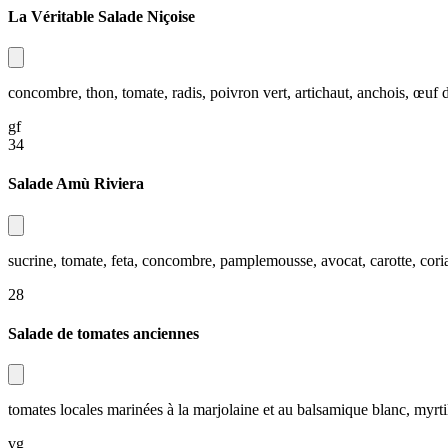
La Véritable Salade Niçoise​​​​‌ ‍ ​‍​‍‌‍ ‌ ​‍‌‍‍‌‌‍‌ ‌‍‍‌‌‍ ‍​‍​‍​ ‍‍​‍​‍‌ ​ ‌‍​‌‌‍ ‍‌‍‍‌‌ ‌​‌ ‍‌​‍ ‍‌‍‍‌‌‍ ​‍​‍​‍ ​​‍​‍‌‍‍​‌ ​‍‌‍‌‌‌‍‌‍​‍​‍​ ‍‍​‍​‍‌‍‍​‌ ‌​‌ ‌​‌ ​​‌ ​ ​ ‍‍​‍ ​‍ ‌‍ ​​‍ ‌‌‍​‌‌‍ ‍‌‍‌​​‍ ‌‌ ​‍​‍ ‌‌‍‍​‌‍ ‌ ‌​‌‍‌‌‌‍ ​‌ ​ ​‍ ‌‌ ​ ‌ ‌​‌ ‌‌‌‍‌​‌‍‍‌‌‍ ​‍ ‍‌ ‌‍‌‍‌‌‌ ​‍‌‍​ ‌‍‌‌‌‍ ​​‍ ‍‌‍​‌‌ ​​‌ ​​​‍ ‌‍‍‌‌‍ ‍‌ ‌​‌‍‌‌‌‍ ‍‌ ‌​​‍ ‌‍‌‌‌‍‌​‌‍‍‌‌ ‌​​‍ ‌‍ ‌‌‍ ‌‍‌​‌‍‌‌​ ‌‌ ​​‌ ​‍‌‍‌‌‌ ​ ‌‍‌‌‌‍ ‍‌ ‌​‌‍​‌‌ ‌​‌‍‍‌‌‍ ‌‍ ‍​ ‍ ‌‍‍‌‌‍‌​​ ‌​ ‍‌‌‍​‍​ ​​​ ​ ​ ‌‍​ ​​‌‍​‌‌‍​ ​‍ ‌​ ‌‍‌‍‌‌​ ‌ ‌‍​‍​‍ ‌​ ‌​​ ​​‌‍​‍‌‍​‍​‍ ‌​ ‍​​ ‌ ​ ‍‌​ ​‍​‍ ‌‌‍‌​‌‍‌​‌‍‌‍​ ​​​ ‍​‌‍‌‍‌‍​‍​ ​​‌‍​‍‌‍‌‌‌‍‌‍‌‍‌‍​ ‍ ‌ ‌​‌ ‍‌‌ ​​‌‍‌‌​ ‌‌‍‍​‌‍ ‌ ‌​‌‍‌‌‌‍ ​‌​ ‌‌‍‌‌‌‍ ‍‌ ‌‌‌​‍‌‌ ‌​‌‍‌‌‌‍ ‌​ ‍ ‌ ​​‌‍​‌‌ ‌​‌‍‍​​ ‌‌ ‌​‌‍‍‌‌ ‌​‌‍ ​‌‍‌‌​ ‌‍​‍‌‍​‌‌ ​ ‌‍‌‌‌‌‌‌‌ ​‍‌‍ ​​ ‌‌‍‍​‌ ‌​‌ ‌​‌ ​​‌ ​ ​‍‌‌​ ​ ‌​​‌​‍‌‌​ ​‍‌​‌‍​‍‌‌​ ​‍‌​‌‍‌‍ ​​‍ ‌‌‍​‌‌‍ ‍‌‍‌​​‍ ‌‌ ​‍​‍ ‌‌‍‍​‌‍ ‌ ‌​‌‍‌‌‌‍ ​‌ ​ ​‍ ‌‌ ​ ‌ ‌​‌ ‌‌‌‍‌​‌‍‍‌‌‍ ​‍ ‍‌ ‌‍‌‍‌‌‌ ​‍‌‍​ ‌‍‌‌‌‍ ​​‍ ‍‌‍​‌‌ ​​‌ ​​​‍‌‍‌‍‍‌‌‍‌​​ ‌​ ‍‌‌‍​‍​ ​​​ ​ ​ ‌‍​ ​​‌‍​‌‌‍​ ​‍ ‌​ ‌‍‌‍‌‌​ ‌ ‌‍​‍​‍ ‌​ ‌​​ ​​‌‍​‍‌‍​‍​‍ ‌​ ‍​​ ‌ ​ ‍‌​ ​‍​‍ ‌‌‍‌​‌‍‌​‌‍‌‍​ ​​​ ‍​‌‍‌‍‌‍​‍​ ​​‌‍​‍‌‍‌‌‌‍‌‍‌‍‌‍​‍‌‍‌ ‌​‌ ‍‌‌ ​​‌‍‌‌​ ‌‌‍‍​‌‍ ‌ ‌​‌‍‌‌‌‍ ​‌​ ‌‌‍‌‌‌‍ ‍‌ ‌‌‌​‍‌‌ ‌​‌‍‌‌‌‍ ‌​‍‌‍‌ ​​‌‍​‌‌ ‌​‌‍‍​​ ‌‌ ‌​‌‍‍‌‌ ‌​‌‍ ​‌‍‌‌​‍‌‍‌ ​​‌‍‌‌‌ ​‍‌ ​ ‌ ​​‌‍‌‌‌‍​ ‌ ‌​‌‍‍‌‌ ‌‍‌‍‌‌​ ‌‌ ​​‌ ‌‌‌‍​‍‌‍ ​‌‍‍‌‌ ​ ‌‍‍​‌‍‌‌‌‍‌​​‍​‍‌ ‌
concombre, thon, tomate, radis, poivron vert, artichaut, anchois, œuf dur, olives taggiasche, oignon nouveau, céleri​​​​‌ ‍ ​‍​‍‌‍ ‌ ​‍‌‍‍‌‌‍‌ ‌‍‍‌‌‍ ‍​‍​‍​ ‍‍​‍​‍‌ ​ ‌‍​‌‌‍ ‍‌‍‍‌‌ ‌​‌ ‍‌​‍ ‍‌‍‍‌‌‍ ​‍​‍​‍ ​​‍​‍‌‍‍​‌ ​‍‌‍‌‌‌‍‌‍​‍​‍​ ‍‍​‍​‍‌‍‍​‌ ‌​‌ ‌​‌ ​​‌ ​ ​ ‍‍​‍ ​‍ ‌‍ ​​‍ ‌‌‍​‌‌‍ ‍‌‍‌​​‍ ‌‌ ​‍​‍ ‌‌‍‍​‌‍ ‌ ‌​‌‍‌‌‌‍ ​‌ ​ ​‍ ‌‌ ​ ‌ ‌​‌ ‌‌‌‍‌​‌‍‍‌‌‍ ​‍ ‍‌ ‌‍‌‍‌‌‌ ​‍‌‍​ ‌‍‌‌‌‍ ​​‍ ‍‌‍​‌‌ ​​‌ ​​​‍ ‌‍‍‌‌‍ ‍‌ ‌​‌‍‌‌‌‍ ‍‌ ‌​​‍ ‌‍‌‌‌‍‌​‌‍‍‌‌ ‌​​‍ ‌‍ ‌‌‍ ‌‍‌​‌‍‌‌​ ‌‌ ​​‌ ​‍‌‍‌‌‌ ​ ‌‍‌‌‌‍ ‍‌ ‌​‌‍​‌‌ ‌​‌‍‍‌‌‍ ‌‍ ‍​ ‍ ‌‍‍‌‌‍‌​​ ‌​ ‍‌‌‍​‍​ ​​​ ​ ​ ‌‍​ ​​‌‍​‌‌‍​ ​‍ ‌​ ‌‍‌‍‌‌​ ‌ ‌‍​‍​‍ ‌​ ‌​​ ​​‌‍​‍‌‍​‍​‍ ‌​ ‍​​ ‌ ​ ‍‌​ ​‍​‍ ‌‌‍‌​‌‍‌​‌‍‌‍​ ​​​ ‍​‌‍‌‍‌‍​‍​ ​​‌‍​‍‌‍‌‌‌‍‌‍‌‍‌‍​ ‍ ‌ ‌​‌ ‍‌‌ ​​‌‍‌‌​ ‌‌‍‍​‌‍ ‌ ‌​‌‍‌‌‌‍ ​‌​ ‌‌‍‌‌‌‍ ‍‌ ‌‌‌​‍‌‌ ‌​‌‍‌‌‌‍ ‌​ ‍ ‌ ​​‌‍​‌‌ ‌​‌‍‍​​ ‌‌‍‌​‌‍‌‌‌ ​ ‌‍​ ‌ ​‍‌‍‍‌‌ ​​‌ ‌​‌‍‍‌‌‍ ‌‍ ‍​ ‌‍​‍‌‍​‌‌ ​ ‌‍‌‌‌‌‌‌‌ ​‍‌‍ ​​ ‌‌‍‍​‌ ‌​‌ ‌​‌ ​​‌ ​ ​‍‌
gf​​​​‌ ‍ ​‍​‍‌‍ ‌ ​‍‌‍‍‌‌‍‌ ‌‍‍‌‌‍ ‍​‍​‍​ ‍‍​‍​‍‌ ​ ‌‍​‌‌‍ ‍‌‍‍‌‌ ‌​‌ ‍‌​‍ ‍‌‍‍‌‌‍ ​‍​‍​‍ ​​‍​‍‌‍‍​‌ ​‍‌‍‌‌‌‍‌‍​‍​‍​ ‍‍​‍​‍‌‍‍​‌ ‌​‌ ‌​‌ ​​‌ ​ ​ ‍‍​‍ ​‍ ‌‍ ​​‍ ‌‌‍​‌‌‍ ‍‌‍‌​​‍ ‌‌ ​‍​‍ ‌‌‍‍​‌‍ ‌ ‌​‌‍‌‌‌‍ ​‌ ​ ​‍ ‌‌ ​ ‌ ‌​‌ ‌‌‌‍‌​‌‍‍‌‌‍ ​‍ ‍‌ ‌‍‌‍‌‌‌ ​‍‌‍​ ‌‍‌‌‌‍ ​​‍ ‍‌‍​‌‌ ​​‌ ​​​‍ ‌‍‍‌‌‍ ‍‌ ‌​‌‍‌‌‌‍ ‍‌ ‌​​‍ ‌‍‌‌‌‍‌​‌‍‍‌‌ ‌​​‍ ‌‍ ‌‌‍ ‌‍‌​‌‍‌‌​ ‌‌ ​​‌ ​‍‌‍‌‌‌ ​ ‌‍‌‌‌‍ ‍‌ ‌​‌‍​‌‌ ‌​‌‍‍‌‌‍ ‌‍ ‍​ ‍ ‌‍‍‌‌‍‌​​ ‌​ ‍‌‌‍​‍​ ​​​ ​ ​ ‌‍​ ​​‌‍​‌‌‍​ ​‍ ‌​ ‌‍‌‍‌‌​ ‌ ‌‍​‍​‍ ‌​ ‌​​ ​​‌‍​‍‌‍​‍​‍ ‌​ ‍​​ ‌ ​ ‍‌​ ​‍​‍ ‌‌‍‌​‌‍‌​‌‍‌‍​ ​​​ ‍​‌‍‌‍‌‍​‍​ ​​‌‍​‍‌‍‌‌‌‍‌‍‌‍‌‍​ ‍ ‌ ‌​‌ ‍‌‌ ​​‌‍‌‌​ ‌‌‍‍​‌‍ ‌ ‌​‌‍‌‌‌‍ ​‌​ ‌‌‍‌‌‌‍ ‍‌ ‌‌‌​‍‌‌ ‌​‌‍‌‌‌‍ ‌​ ‍ ‌ ​​‌‍​‌‌ ‌​‌‍‍​​ ‌‌‍‌​‌‍‍‌‌‍‌‌‌ ‌​‌‍​‌‌ ​‍‌ ‍‌‌​‍‌‌‍ ‍‌‍‌‍‌‍ ​ ‌‍​‍‌‍​‌‌ ​ ‌‍‌‌‌‌‌‌‌ ​‍‌‍ ​​ ‌‌‍‍​‌ ‌​‌ ‌​‌ ​​‌ ​ ​‍‌‌​ ​ ‌​​‌​‍‌‌​ ​‍‌​‌‍​‍‌‌​ ​‍‌​‌‍‌‍ ​​‍ ‌‌‍​‌‌‍ ‍‌‍‌​​‍ ‌‌ ​‍​‍ ‌‌‍‍​‌‍ ‌ ‌​‌‍‌‌‌‍ ​‌ ​ ​‍ ‌‌ ​ ‌ ‌​‌ ‌‌‌‍‌​‌‍‍‌‌‍ ​‍ ‍‌ ‌‍‌‍‌‌‌ ​‍‌‍​ ‌‍‌‌‌‍ ​​‍ ‍‌‍​‌‌ ​​‌ ​​​‍‌‍‌‍‍‌‌‍‌​​ ‌​ ‍‌‌‍​‍​ ​​​ ​ ​ ‌‍​ ​​‌‍​‌‌‍​ ​‍ ‌​ ‌‍‌‍‌‌​ ‌ ‌‍​‍​‍ ‌​ ‌​​ ​​‌‍​‍‌‍​‍​‍ ‌​ ‍​​ ‌ ​ ‍‌​ ​‍​‍ ‌‌‍‌​‌‍‌​‌‍‌‍​ ​​​ ‍​‌‍‌‍‌‍​‍​ ​​‌‍​‍‌‍‌‌‌‍‌‍‌‍‌‍​‍‌‍‌ ‌​‌ ‍‌‌ ​​‌‍‌‌​ ‌‌‍‍​‌‍ ‌ ‌​‌‍‌‌‌‍ ​‌​ ‌‌‍‌‌‌‍ ‍‌ ‌‌‌​‍‌‌ ‌​‌‍‌‌‌‍ ‌​‍‌‍‌ ​​‌‍​‌‌ ‌​‌‍‍​​ ‌‌‍‌​‌‍‍‌‌‍‌‌‌ ‌​‌‍​‌‌ ​‍‌ ‍‌‌​‍‌‌‍ ‍‌‍‌‍‌‍ ​‍‌‍‌ ​​‌‍‌‌‌ ​‍‌ ​ ‌ ​​‌‍‌‌‌‍​ ‌ ‌​‌‍‍‌‌ ‌‍‌‍‌‌​ ‌‌ ​​‌ ‌‌‌‍​‍‌‍ ​‌‍‍‌‌ ​ ‌‍‍​‌‍‌‌‌‍‌​​‍​‍‌ ‌
34​​​​‌ ‍ ​‍​‍‌‍ ‌ ​‍‌‍‍‌‌‍‌ ‌‍‍‌‌‍ ‍​‍​‍​ ‍‍​‍​‍‌ ​ ‌‍​‌‌‍ ‍‌‍‍‌‌ ‌​‌ ‍‌​‍ ‍‌‍‍‌‌‍ ​‍​‍​‍ ​​‍​‍‌‍‍​‌ ​‍‌‍‌‌‌‍‌‍​‍​‍​ ‍‍​‍​‍‌‍‍​‌ ‌​‌ ‌​‌ ​​‌ ​ ​ ‍‍​‍ ​‍ ‌‍ ​​‍ ‌‌‍​‌‌‍ ‍‌‍‌​​‍ ‌‌ ​‍​‍ ‌‌‍‍​‌‍ ‌ ‌​‌‍‌‌‌‍ ​‌ ​ ​‍ ‌‌ ​ ‌ ‌​‌ ‌‌‌‍‌​‌‍‍‌‌‍ ​‍ ‍‌ ‌‍‌‍‌‌‌ ​‍‌‍​ ‌‍‌‌‌‍ ​​‍ ‍‌‍​‌‌ ​​‌ ​​​‍ ‌‍‍‌‌‍ ‍‌ ‌​‌‍‌‌‌‍ ‍‌ ‌​​‍ ‌‍‌‌‌‍‌​‌‍‍‌‌ ‌​​‍ ‌‍ ‌‌‍ ‌‍‌​‌‍‌‌​ ‌‌ ​​‌ ​‍‌‍‌‌‌ ​ ‌‍‌‌‌‍ ‍‌ ‌​‌‍​‌‌ ‌​‌‍‍‌‌‍ ‌‍ ‍​ ‍ ‌‍‍‌‌‍‌​​ ‌​ ‍‌‌‍​‍​ ​​​ ​ ​ ‌‍​ ​​‌‍​‌‌‍​ ​‍ ‌​ ‌‍‌‍‌‌​ ‌ ‌‍​‍​‍ ‌​ ‌​​ ​​‌‍​‍‌‍​‍​‍ ‌​ ‍​​ ‌ ​ ‍‌​ ​‍​‍ ‌‌‍‌​‌‍‌​‌‍‌‍​ ​​​ ‍​‌‍‌‍‌‍​‍​ ​​‌‍​‍‌‍‌‌‌‍‌‍‌‍‌‍​ ‍ ‌ ‌​‌ ‍‌‌ ​​‌‍‌‌​ ‌‌‍‍​‌‍ ‌ ‌​‌‍‌‌‌‍ ​‌​ ‌‌‍‌‌‌‍ ‍‌ ‌‌‌​‍‌‌ ‌​‌‍‌‌‌‍ ‌​ ‍ ‌ ​​‌‍​‌‌ ‌​‌‍‍​​ ‌‌ ​​‌ ​‍‌‍‍‌‌‍​ ‌‍‌‌​ ‌‍​‍‌‍​‌‌ ​ ‌‍‌‌‌‌‌‌‌ ​‍‌‍ ​​ ‌‌‍‍​‌ ‌​‌ ‌​‌ ​​‌ ​ ​‍‌‌​ ​ ‌​​‌​‍‌‌​ ​‍‌​‌‍​‍‌‌​ ​‍‌​‌‍‌‍ ​​‍ ‌‌‍​‌‌‍ ‍‌‍‌​​‍ ‌‌ ​‍​‍ ‌‌‍‍​‌‍ ‌ ‌​‌‍‌‌‌‍ ​‌ ​ ​‍ ‌‌ ​ ‌ ‌​‌ ‌‌‌‍‌​‌‍‍‌‌‍ ​‍ ‍‌ ‌‍‌‍‌‌‌ ​‍‌‍​ ‌‍‌‌‌‍ ​​‍ ‍‌‍​‌‌ ​​‌ ​​​‍‌‍‌‍‍‌‌‍‌​​ ‌​ ‍‌‌‍​‍​ ​​​ ​ ​ ‌‍​ ​​‌‍​‌‌‍​ ​‍ ‌​ ‌‍‌‍‌‌​ ‌ ‌‍​‍​‍ ‌​ ‌​​ ​​‌‍​‍‌‍​‍​‍ ‌​ ‍​​ ‌ ​ ‍‌​ ​‍​‍ ‌‌‍‌​‌‍‌​‌‍‌‍​ ​​​ ‍​‌‍‌‍‌‍​‍​ ​​‌‍​‍‌‍‌‌‌‍‌‍‌‍‌‍​‍‌‍‌ ‌​‌ ‍‌‌ ​​‌‍‌‌​ ‌‌‍‍​‌‍ ‌ ‌​‌‍‌‌‌‍ ​‌​ ‌‌‍‌‌‌‍ ‍‌ ‌‌‌​‍‌‌ ‌​‌‍‌‌‌‍ ‌​‍‌‍‌ ​​‌‍​‌‌ ‌​‌‍‍​​ ‌‌ ​​‌ ​‍‌‍‍‌‌‍​ ‌‍‌‌​‍‌‍‌ ​​‌‍‌‌‌ ​‍‌ ​ ‌ ​​‌‍‌‌‌‍​ ‌ ‌​‌‍‍‌‌ ‌‍‌‍‌‌​ ‌‌ ​​‌ ‌‌‌‍​‍‌‍ ​‌‍‍‌‌ ​ ‌‍‍​‌‍‌‌‌‍‌​​‍​‍‌ ‌
Salade Amù Riviera​​​​‌ ‍ ​‍​‍‌‍ ‌ ​‍‌‍‍‌‌‍‌ ‌‍‍‌‌‍ ‍​‍​‍​ ‍‍​‍​‍‌ ​ ‌‍​‌‌‍ ‍‌‍‍‌‌ ‌​‌ ‍‌​‍ ‍‌‍‍‌‌‍ ​‍​‍​‍ ​​‍​‍‌‍‍​‌ ​‍‌‍‌‌‌‍‌‍​‍​‍​ ‍‍​‍​‍‌‍‍​‌ ‌​‌ ‌​‌ ​​‌ ​ ​ ‍‍​‍ ​‍ ‌‍ ​​‍ ‌‌‍​‌‌‍ ‍‌‍‌​​‍ ‌‌ ​‍​‍ ‌‌‍‍​‌‍ ‌ ‌​‌‍‌‌‌‍ ​‌ ​ ​‍ ‌‌ ​ ‌ ‌​‌ ‌‌‌‍‌​‌‍‍‌‌‍ ​‍ ‍‌ ‌‍‌‍‌‌‌ ​‍‌‍​ ‌‍‌‌‌‍ ​​‍ ‍‌‍​‌‌ ​​‌ ​​​‍ ‌‍‍‌‌‍ ‍‌ ‌​‌‍‌‌‌‍ ‍‌ ‌​​‍ ‌‍‌‌‌‍‌​‌‍‍‌‌ ‌​​‍ ‌‍ ‌‌‍ ‌‍‌​‌‍‌‌​ ‌‌ ​​‌ ​‍‌‍‌‌‌ ​ ‌‍‌‌‌‍ ‍‌ ‌​‌‍​‌‌ ‌​‌‍‍‌‌‍ ‌‍ ‍​ ‍ ‌‍‍‌‌‍‌​​ ‌​ ​‌​ ‌‌​ ​‌‌‍​‌‌‍‌‌​ ‌​​ ​‌​ ‍‌​‍ ‌‌‍​‍​ ‌‌​ ​​‌‍‌‌​‍ ‌​ ‌​​ ‍​​ ‌‍​ ‌‌​‍ ‌​ ‍‌‌‍​‌‌‍‌‍‌‍‌​​‍ ‌‌‍‌​‌‍​‍​ ‌ ‌‍‌‍​ ‌ ​ ‍‌‌‍​‌​ ‌‍‌‍​‌​ ‌ ​ ‍‌​ ‍‌​ ‍ ‌ ‌​‌ ‍‌‌ ​​‌‍‌‌​ ‌‌‍‍​‌‍ ‌ ‌​‌‍‌‌‌‍ ​‌​ ‌‌‍‌‌‌‍ ‍‌ ‌‌‌​‍‌‌ ‌​‌‍‌‌‌‍ ‌​ ‍ ‌ ​​‌‍​‌‌ ‌​‌‍‍​​ ‌‌ ‌​‌‍‍‌‌ ‌​‌‍ ​‌‍‌‌​ ‌‍​‍‌‍​‌‌ ​ ‌‍‌‌‌‌‌‌‌ ​‍‌‍ ​​ ‌‌‍‍​‌ ‌​‌ ‌​‌ ​​‌ ​ ​‍‌‌​ ​ ‌​​‌​‍‌‌​ ​‍‌​‌‍​‍‌‌​ ​‍‌​‌‍‌‍ ​​‍ ‌‌‍​‌‌‍ ‍‌‍‌​​‍ ‌‌ ​‍​‍ ‌‌‍‍​‌‍ ‌ ‌​‌‍‌‌‌‍ ​‌ ​ ​‍ ‌‌ ​ ‌ ‌​‌ ‌‌‌‍‌​‌‍‍‌‌‍ ​‍ ‍‌ ‌‍‌‍‌‌‌ ​‍‌‍​ ‌‍‌‌‌‍ ​​‍ ‍‌‍​‌‌ ​​‌ ​​​‍‌‍‌‍‍‌‌‍‌​​ ‌​ ​‌​ ‌‌​ ​‌‌‍​‌‌‍‌‌​ ‌​​ ​‌​ ‍‌​‍ ‌‌‍​‍​ ‌‌​ ​​‌‍‌‌​‍ ‌​ ‌​​ ‍​​ ‌‍​ ‌‌​‍ ‌​ ‍‌‌‍​‌‌‍‌‍‌‍‌​​‍ ‌‌‍‌​‌‍​‍​ ‌ ‌‍‌‍​ ‌ ​ ‍‌‌‍​‌​ ‌‍‌‍​‌​ ‌ ​ ‍‌​ ‍‌​‍‌‍‌ ‌​‌ ‍‌‌ ​​‌‍‌‌​ ‌‌‍‍​‌‍ ‌ ‌​‌‍‌‌‌‍ ​‌​ ‌‌‍‌‌‌‍ ‍‌ ‌‌‌​‍‌‌ ‌​‌‍‌‌‌‍ ‌​‍‌‍‌ ​​‌‍​‌‌ ‌​‌‍‍​​ ‌‌ ‌​‌‍‍‌‌ ‌​‌‍ ​‌‍‌‌​‍‌‍‌ ​​‌‍‌‌‌ ​‍‌ ​ ‌ ​​‌‍‌‌‌‍​ ‌ ‌​‌‍‍‌‌ ‌‍‌‍‌‌​ ‌‌ ​​‌ ‌‌‌‍​‍‌‍ ​‌‍‍‌‌ ​ ‌‍‍​‌‍‌‌‌‍‌​​‍​‍‌ ‌
sucrine, tomate, feta, concombre, pamplemousse, avocat, carotte, coriandre, sauce soja, huile de sésame​​​​‌ ‍ ​‍​‍‌‍ ‌ ​‍‌‍‍‌‌‍‌ ‌‍‍‌‌‍ ‍​‍​‍​ ‍‍​‍​‍‌ ​ ‌‍​‌‌‍ ‍‌‍‍‌‌ ‌​‌ ‍‌​‍ ‍‌‍‍‌‌‍ ​‍​‍​‍ ​​‍​‍‌‍‍​‌ ​‍‌‍‌‌‌‍‌‍​‍​‍​ ‍‍​‍​‍‌‍‍​‌ ‌​‌ ‌​‌ ​​‌ ​ ​ ‍‍​‍ ​‍ ‌‍ ​​‍ ‌‌‍​‌‌‍ ‍‌‍‌​​‍ ‌‌ ​‍​‍ ‌‌‍‍​‌‍ ‌ ‌​‌‍‌‌‌‍ ​‌ ​ ​‍ ‌‌ ​ ‌ ‌​‌ ‌‌‌‍‌​‌‍‍‌‌‍ ​‍ ‍‌ ‌‍‌‍‌‌‌ ​‍‌‍​ ‌‍‌‌‌‍ ​​‍ ‍‌‍​‌‌ ​​‌ ​​​‍ ‌‍‍‌‌‍ ‍‌ ‌​‌‍‌‌‌‍ ‍‌ ‌​​‍ ‌‍‌‌‌‍‌​‌‍‍‌‌ ‌​​‍ ‌‍ ‌‌‍ ‌‍‌​‌‍‌‌​ ‌‌ ​​‌ ​‍‌‍‌‌‌ ​ ‌‍‌‌‌‍ ‍‌ ‌​‌‍​‌‌ ‌​‌‍‍‌‌‍ ‌‍ ‍​ ‍ ‌‍‍‌‌‍‌​​ ‌​ ​‌​ ‌‌​ ​‌‌‍​‌‌‍‌‌​ ‌​​ ​‌​ ‍‌​‍ ‌‌‍​‍​ ‌‌​ ​​‌‍‌‌​‍ ‌​ ‌​​ ‍​​ ‌‍​ ‌‌​‍ ‌​ ‍‌‌‍​‌‌‍‌‍‌‍‌​​‍ ‌‌‍‌​‌‍​‍​ ‌ ‌‍‌‍​ ‌ ​ ‍‌‌‍​‌​ ‌‍‌‍​‌​ ‌ ​ ‍‌​ ‍‌​ ‍ ‌ ‌​‌ ‍‌‌ ​​‌‍‌‌​ ‌‌‍‍​‌‍ ‌ ‌​‌‍‌‌‌‍ ​‌​ ‌‌‍‌‌‌‍ ‍‌ ‌‌‌​‍‌‌ ‌​‌‍‌‌‌‍ ‌​ ‍ ‌ ​​‌‍​‌‌ ‌​‌‍‍​​ ‌‌‍‌​‌‍‌‌‌ ​ ‌‍​ ‌ ​‍‌‍‍‌‌ ​​‌ ‌​‌‍‍‌‌‍ ‌‍ ‍​ ‌‍​‍‌‍​‌‌ ​ ‌‍‌‌‌‌‌‌‌ ​‍‌‍ ​​ ‌‌‍‍​‌ ‌​‌ ‌​‌ ​​‌ ​ ​‍‌‌​ ​ ‌​​‌​‍‌‌​ ​‍‌​‌‍​‍‌‌​ ​‍‌​‌‍‌‍ ​​‍ ‌‌‍​‌‌‍ ‍‌‍‌​​‍ ‌‌ ​‍​‍ ‌‌‍‍​‌‍ ‌ ‌​‌‍‌‌‌‍ ​‌ ​ ​‍ ‌‌ ​ ‌ ‌
28​​​​‌ ‍ ​‍​‍‌‍ ‌ ​‍‌‍‍‌‌‍‌ ‌‍‍‌‌‍ ‍​‍​‍​ ‍‍​‍​‍‌ ​ ‌‍​‌‌‍ ‍‌‍‍‌‌ ‌​‌ ‍‌​‍ ‍‌‍‍‌‌‍ ​‍​‍​‍ ​​‍​‍‌‍‍​‌ ​‍‌‍‌‌‌‍‌‍​‍​‍​ ‍‍​‍​‍‌‍‍​‌ ‌​‌ ‌​‌ ​​‌ ​ ​ ‍‍​‍ ​‍ ‌‍ ​​‍ ‌‌‍​‌‌‍ ‍‌‍‌​​‍ ‌‌ ​‍​‍ ‌‌‍‍​‌‍ ‌ ‌​‌‍‌‌‌‍ ​‌ ​ ​‍ ‌‌ ​ ‌ ‌​‌ ‌‌‌‍‌​‌‍‍‌‌‍ ​‍ ‍‌ ‌‍‌‍‌‌‌ ​‍‌‍​ ‌‍‌‌‌‍ ​​‍ ‍‌‍​‌‌ ​​‌ ​​​‍ ‌‍‍‌‌‍ ‍‌ ‌​‌‍‌‌‌‍ ‍‌ ‌​​‍ ‌‍‌‌‌‍‌​‌‍‍‌‌ ‌​​‍ ‌‍ ‌‌‍ ‌‍‌​‌‍‌‌​ ‌‌ ​​‌ ​‍‌‍‌‌‌ ​ ‌‍‌‌‌‍ ‍‌ ‌​‌‍​‌‌ ‌​‌‍‍‌‌‍ ‌‍ ‍​ ‍ ‌‍‍‌‌‍‌​​ ‌​ ​‌​ ‌‌​ ​‌‌‍​‌‌‍‌‌​ ‌​​ ​‌​ ‍‌​‍ ‌‌‍​‍​ ‌‌​ ​​‌‍‌‌​‍ ‌​ ‌​​ ‍​​ ‌‍​ ‌‌​‍ ‌​ ‍‌‌‍​‌‌‍‌‍‌‍‌​​‍ ‌‌‍‌​‌‍​‍​ ‌ ‌‍‌‍​ ‌ ​ ‍‌‌‍​‌​ ‌‍‌‍​‌​ ‌ ​ ‍‌​ ‍‌​ ‍ ‌ ‌​‌ ‍‌‌ ​​‌‍‌‌​ ‌‌‍‍​‌‍ ‌ ‌​‌‍‌‌‌‍ ​‌​ ‌‌‍‌‌‌‍ ‍‌ ‌‌‌​‍‌‌ ‌​‌‍‌‌‌‍ ‌​ ‍ ‌ ​​‌‍​‌‌ ‌​‌‍‍​​ ‌‌ ​​‌ ​‍‌‍‍‌‌‍​ ‌‍‌‌​ ‌‍​‍‌‍​‌‌ ​ ‌‍‌‌‌‌‌‌‌ ​‍‌‍ ​​ ‌‌‍‍​‌ ‌​‌ ‌​‌ ​​‌ ​ ​‍‌‌​ ​ ‌​​‌​‍‌‌​ ​‍‌​‌‍​‍‌‌​ ​‍‌​‌‍‌‍ ​​‍ ‌‌‍​‌‌‍ ‍‌‍‌​​‍ ‌‌ ​‍​‍ ‌‌‍‍​‌‍ ‌ ‌​‌‍‌‌‌‍ ​‌ ​ ​‍ ‌‌ ​ ‌ ‌​‌ ‌‌‌‍‌​‌‍‍‌‌‍ ​‍ ‍‌ ‌‍‌‍‌‌‌ ​‍‌‍​ ‌‍‌‌‌‍ ​​‍ ‍‌‍​‌‌ ​​‌ ​​​‍‌‍‌‍‍‌‌‍‌​​ ‌​ ​‌​ ‌‌​ ​‌‌‍​‌‌‍‌‌​ ‌​​ ​‌​ ‍‌​‍ ‌‌‍​‍​ ‌‌​ ​​‌‍‌‌​‍ ‌​ ‌​​ ‍​​ ‌‍​ ‌‌​‍ ‌​ ‍‌‌‍​‌‌‍‌‍‌‍‌​​‍ ‌‌‍‌​‌‍​‍​ ‌ ‌‍‌‍​ ‌ ​ ‍‌‌‍​‌​ ‌‍‌‍​‌​ ‌ ​ ‍‌​ ‍‌​‍‌‍‌ ‌​‌ ‍‌‌ ​​‌‍‌‌​ ‌‌‍‍​‌‍ ‌ ‌​‌‍‌‌‌‍ ​‌​ ‌‌‍‌‌‌‍ ‍‌ ‌‌‌​‍‌‌ ‌​‌‍‌‌‌‍ ‌​‍‌‍‌ ​​‌‍​‌‌ ‌​‌‍‍​​ ‌‌ ​​‌ ​‍‌‍‍‌‌‍​ ‌‍‌‌​‍‌‍‌ ​​‌‍‌‌‌ ​‍‌ ​ ‌ ​​‌‍‌‌‌‍​ ‌ ‌​‌‍‍‌‌ ‌‍‌‍‌‌​ ‌‌ ​​‌ ‌‌‌‍​‍‌‍ ​‌‍‍‌‌ ​ ‌‍‍​‌‍‌‌‌‍‌​​‍​‍‌ ‌
Salade de tomates anciennes​​​​‌ ‍ ​‍​‍‌‍ ‌ ​‍‌‍‍‌‌‍‌ ‌‍‍‌‌‍ ‍​‍​‍​ ‍‍​‍​‍‌ ​ ‌‍​‌‌‍ ‍‌‍‍‌‌ ‌​‌ ‍‌​‍ ‍‌‍‍‌‌‍ ​‍​‍​‍ ​​‍​‍‌‍‍​‌ ​‍‌‍‌‌‌‍‌‍​‍​‍​ ‍‍​‍​‍‌‍‍​‌ ‌​‌ ‌​‌ ​​‌ ​ ​ ‍‍​‍ ​‍ ‌‍ ​​‍ ‌‌‍​‌‌‍ ‍‌‍‌​​‍ ‌‌ ​‍​‍ ‌‌‍‍​‌‍ ‌ ‌​‌‍‌‌‌‍ ​‌ ​ ​‍ ‌‌ ​ ‌ ‌​‌ ‌‌‌‍‌​‌‍‍‌‌‍ ​‍ ‍‌ ‌‍‌‍‌‌‌ ​‍‌‍​ ‌‍‌‌‌‍ ​​‍ ‍‌‍​‌‌ ​​‌ ​​​‍ ‌‍‍‌‌‍ ‍‌ ‌​‌‍‌‌‌‍ ‍‌ ‌​​‍ ‌‍‌‌‌‍‌​‌‍‍‌‌ ‌​​‍ ‌‍ ‌‌‍ ‌‍‌​‌‍‌‌​ ‌‌ ​​‌ ​‍‌‍‌‌‌ ​ ‌‍‌‌‌‍ ‍‌ ‌​‌‍​‌‌ ‌​‌‍‍‌‌‍ ‌‍ ‍​ ‍ ‌‍‍‌‌‍‌​​ ‌‌‍​‌‌‍​‍​ ‍​‌‍‌‍‌‍‌​​ ‌‌​ ​‌​ ​‌​‍ ‌​ ​​​ ​ ‌‍​ ‌‍​‌​‍ ‌​ ‌​​ ‌‍​ ​‌​ ‌​​‍ ‌​ ‍‌​ ‌ ​ ‌‌‌‍‌‍​‍ ‌‌‍‌‍‌‍​‍​ ‌‌​ ​‌‌‍‌‌​ ‍‌‌‍‌​‌‍​‌​ ‌‌​ ​​​ ‌‍‌‍‌‌​ ‍ ‌ ‌​‌ ‍‌‌ ​​‌‍‌‌​ ‌‌‍‍​‌‍ ‌ ‌​‌‍‌‌‌‍ ​‌​ ‌‌‍‌‌‌‍ ‍‌ ‌‌‌​‍‌‌ ‌​‌‍‌‌‌‍ ‌​ ‍ ‌ ​​‌‍​‌‌ ‌​‌‍‍​​ ‌‌ ‌​‌‍‍‌‌ ‌​‌‍ ​‌‍‌‌​ ‌‍​‍‌‍​‌‌ ​ ‌‍‌‌‌‌‌‌‌ ​‍‌‍ ​​ ‌‌‍‍​‌ ‌​‌ ‌​‌ ​​‌ ​ ​‍‌‌​ ​ ‌​​‌​‍‌‌​ ​‍‌​‌‍​‍‌‌​ ​‍‌​‌‍‌‍ ​​‍ ‌‌‍​‌‌‍ ‍‌‍‌​​‍ ‌‌ ​‍​‍ ‌‌‍‍​‌‍ ‌ ‌​‌‍‌‌‌‍ ​‌ ​ ​‍ ‌‌ ​ ‌ ‌​‌ ‌‌‌‍‌​‌‍‍‌‌‍ ​‍ ‍‌ ‌‍‌‍‌‌‌ ​‍‌‍​ ‌‍‌‌‌‍ ​​‍ ‍‌‍​‌‌ ​​‌ ​​​‍‌‍‌‍‍‌‌‍‌​​ ‌‌‍​‌‌‍​‍​ ‍​‌‍‌‍‌‍‌​​ ‌‌​ ​‌​ ​‌​‍ ‌​ ​​​ ​ ‌‍​ ‌‍​‌​‍ ‌​ ‌​​ ‌‍​ ​‌​ ‌​​‍ ‌​ ‍‌​ ‌ ​ ‌‌‌‍‌‍​‍ ‌‌‍‌‍‌‍​‍​ ‌‌​ ​‌‌‍‌‌​ ‍‌‌‍‌​‌‍​‌​ ‌‌​ ​​​ ‌‍‌‍‌‌​‍‌‍‌ ‌​‌ ‍‌‌ ​​‌‍‌‌​ ‌‌‍‍​‌‍ ‌ ‌​‌‍‌‌‌‍ ​‌​ ‌‌‍‌‌‌‍ ‍‌ ‌‌‌​‍‌‌ ‌​‌‍‌‌‌‍ ‌​‍‌‍‌ ​​‌‍​‌‌ ‌​‌‍‍​​ ‌‌ ‌​‌‍‍‌‌ ‌​‌‍ ​‌‍‌‌​‍‌‍‌ ​​‌‍‌‌‌ ​‍‌ ​ ‌ ​​‌‍‌‌‌‍​ ‌ ‌​‌‍‍‌‌ ‌‍‌‍‌‌​ ‌‌ ​​‌ ‌‌‌‍​‍‌‍ ​‌‍‍‌‌ ​ ‌‍‍​‌‍‌‌‌‍‌​​‍​‍‌ ‌
tomates locales marinées à la marjolaine et au balsamique blanc, myrtilles, olives taggiasche, pesto de roquette et croûtons​​​​‌ ‍ ​‍​‍‌‍ ‌ ​‍‌‍‍‌‌‍‌ ‌‍‍‌‌‍ ‍​‍​‍​ ‍‍​‍​‍‌ ​ ‌‍​‌‌‍ ‍‌‍‍‌‌ ‌​‌ ‍‌​‍ ‍‌‍‍‌‌‍ ​‍​‍​‍ ​​‍​‍‌‍‍​‌ ​‍‌‍‌‌‌‍‌‍​‍​‍​ ‍‍​‍​‍‌‍‍​‌ ‌​‌ ‌​‌ ​​‌ ​ ​ ‍‍​‍ ​‍ ‌‍ ​​‍ ‌‌‍​‌‌‍ ‍‌‍‌​​‍ ‌‌ ​‍​‍ ‌‌‍‍​‌‍ ‌ ‌​‌‍‌‌‌‍ ​‌ ​ ​‍ ‌‌ ​ ‌ ‌​‌ ‌‌‌‍‌​‌‍‍‌‌‍ ​‍ ‍‌ ‌‍‌‍‌‌‌ ​‍‌‍​ ‌‍‌‌‌‍ ​​‍ ‍‌‍​‌‌ ​​‌ ​​​‍ ‌‍‍‌‌‍ ‍‌ ‌​‌‍‌‌‌‍ ‍‌ ‌​​‍ ‌‍‌‌‌‍‌​‌‍‍‌‌ ‌​​‍ ‌‍ ‌‌‍ ‌‍‌​‌‍‌‌​ ‌‌ ​​‌ ​‍‌‍‌‌‌ ​ ‌‍‌‌‌‍ ‍‌ ‌​‌‍​‌‌ ‌​‌‍‍‌‌‍ ‌‍ ‍​ ‍ ‌‍‍‌‌‍‌​​ ‌‌‍​‌‌‍​‍​ ‍​‌‍‌‍‌‍‌​​ ‌‌​ ​‌​ ​‌​‍ ‌​ ​​​ ​ ‌‍​ ‌‍​‌​‍ ‌​ ‌​​ ‌‍​ ​‌​ ‌​​‍ ‌​ ‍‌​ ‌ ​ ‌‌‌‍‌‍​‍ ‌‌‍‌‍‌‍​‍​ ‌‌​ ​‌‌‍‌‌​ ‍‌‌‍‌​‌‍​‌​ ‌‌​ ​​​ ‌‍‌‍‌‌​ ‍ ‌ ‌​‌ ‍‌‌ ​​‌‍‌‌​ ‌‌‍‍​‌‍ ‌ ‌​‌‍‌‌‌‍ ​‌​ ‌‌‍‌‌‌‍ ‍‌ ‌‌‌​‍‌‌ ‌​‌‍‌‌‌‍ ‌​ ‍ ‌ ​​‌‍​‌‌ ‌​‌‍‍​​ ‌‌‍‌​‌‍‌‌‌ ​ ‌‍​ ‌ ​‍‌‍‍‌‌ ​​‌ ‌​‌‍‍‌‌‍ ‌‍ ‍​ ‌‍​
vg​​​​‌ ‍ ​‍​‍‌‍ ‌ ​‍‌‍‍‌‌‍‌ ‌‍‍‌‌‍ ‍​‍​‍​ ‍‍​‍​‍‌ ​ ‌‍​‌‌‍ ‍‌‍‍‌‌ ‌​‌ ‍‌​‍ ‍‌‍‍‌‌‍ ​‍​‍​‍ ​​‍​‍‌‍‍​‌ ​‍‌‍‌‌‌‍‌‍​‍​‍​ ‍‍​‍​‍‌‍‍​‌ ‌​‌ ‌​‌ ​​‌ ​ ​ ‍‍​‍ ​‍ ‌‍ ​​‍ ‌‌‍​‌‌‍ ‍‌‍‌​​‍ ‌‌ ​‍​‍ ‌‌‍‍​‌‍ ‌ ‌​‌‍‌‌‌‍ ​‌ ​ ​‍ ‌‌ ​ ‌ ‌​‌ ‌‌‌‍‌​‌‍‍‌‌‍ ​‍ ‍‌ ‌‍‌‍‌‌‌ ​‍‌‍​ ‌‍‌‌‌‍ ​​‍ ‍‌‍​‌‌ ​​‌ ​​​‍ ‌‍‍‌‌‍ ‍‌ ‌​‌‍‌‌‌‍ ‍‌ ‌​​‍ ‌‍‌‌‌‍‌​‌‍‍‌‌ ‌​​‍ ‌‍ ‌‌‍ ‌‍‌​‌‍‌‌​ ‌‌ ​​‌ ​‍‌‍‌‌‌ ​ ‌‍‌‌‌‍ ‍‌ ‌​‌‍​‌‌ ‌​‌‍‍‌‌‍ ‌‍ ‍​ ‍ ‌‍‍‌‌‍‌​​ ‌‌‍​‌‌‍​‍​ ‍​‌‍‌‍‌‍‌​​ ‌‌​ ​‌​ ​‌​‍ ‌​ ​​​ ​ ‌‍​ ‌‍​‌​‍ ‌​ ‌​​ ‌‍​ ​‌​ ‌​​‍ ‌​ ‍‌​ ‌ ​ ‌‌‌‍‌‍​‍ ‌‌‍‌‍‌‍​‍​ ‌‌​ ​‌‌‍‌‌​ ‍‌‌‍‌​‌‍​‌​ ‌‌​ ​​​ ‌‍‌‍‌‌​ ‍ ‌ ‌​‌ ‍‌‌ ​​‌‍‌‌​ ‌‌‍‍​‌‍ ‌ ‌​‌‍‌‌‌‍ ​‌​ ‌‌‍‌‌‌‍ ‍‌ ‌‌‌​‍‌‌ ‌​‌‍‌‌‌‍ ‌​ ‍ ‌ ​​‌‍​‌‌ ‌​‌‍‍​​ ‌‌‍‌​‌‍‍‌‌‍‌‌‌ ‌​‌‍​‌‌ ​‍‌ ‍‌‌​‍‌‌‍ ‍‌‍‌‍‌‍ ​ ‌‍​‍‌‍​‌‌ ​ ‌‍‌‌‌‌‌‌‌ ​‍‌‍ ​​ ‌‌‍‍​‌ ‌​‌ ‌​‌ ​​‌ ​ ​‍‌‌​ ​ ‌​​‌​‍‌‌​ ​‍‌​‌‍​‍‌‌​ ​‍‌​‌‍‌‍ ​​‍ ‌‌‍​‌‌‍ ‍‌‍‌​​‍ ‌‌ ​‍​‍ ‌‌‍‍​‌‍ ‌ ‌​‌‍‌‌‌‍ ​‌ ​ ​‍ ‌‌ ​ ‌ ‌​‌ ‌‌‌‍‌​‌‍‍‌‌‍ ​‍ ‍‌ ‌‍‌‍‌‌‌ ​‍‌‍​ ‌‍‌‌‌‍ ​​‍ ‍‌‍​‌‌ ​​‌ ​​​‍‌‍‌‍‍‌‌‍‌​​ ‌‌‍​‌‌‍​‍​ ‍​‌‍‌‍‌‍‌​​ ‌‌​ ​‌​ ​‌​‍ ‌​ ​​​ ​ ‌‍​ ‌‍​‌​‍ ‌​ ‌​​ ‌‍​ ​‌​ ‌​​‍ ‌​ ‍‌​ ‌ ​ ‌‌‌‍‌‍​‍ ‌‌‍‌‍‌‍​‍​ ‌‌​ ​‌‌‍‌‌​ ‍‌‌‍‌​‌‍​‌​ ‌‌​ ​​​ ‌‍‌‍‌‌​‍‌‍‌ ‌​‌ ‍‌‌ ​​‌‍‌‌​ ‌‌‍‍​‌‍ ‌ ‌​‌‍‌‌‌‍ ​‌​ ‌‌‍‌‌‌‍ ‍‌ ‌‌‌​‍‌‌ ‌​‌‍‌‌‌‍ ‌​‍‌‍‌ ​​‌‍​‌‌ ‌​‌‍‍​​ ‌‌‍‌​‌‍‍‌‌‍‌‌‌ ‌​‌‍​‌‌ ​‍‌ ‍‌‌​‍‌‌‍ ‍‌‍‌‍‌‍ ​‍‌‍‌ ​​‌‍‌‌‌ ​‍‌ ​ ‌ ​​‌‍‌‌‌‍​ ‌ ‌​‌‍‍‌‌ ‌‍‌‍‌‌​ ‌‌ ​​‌ ‌‌‌‍​‍‌‍ ​‌‍‍‌‌ ​ ‌‍‍​‌‍‌‌‌‍‌​​‍​‍‌ ‌