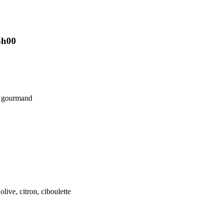
​‍‌‌​ ​‍​ ​‍​‍‌‌​ ‌‌‌​‌​​‍ ‍‌ ​ ‌‍‌‌‌‍​ ‌ ‌​‌‍‍‌‌‍ ‌‍ ‍‌‌‌​‌‍‍‌‌ ‌​‌‍ ​‌‍‌‌​‍‌‍‌ ​​‌‍‌‌‌ ​‍‌ ​ ‌ ​​‌‍‌‌‌‍​ ‌ ‌​‌‍‍‌‌ ‌‍‌‍‌‌​ ‌‌ ​​‌ ‌‌‌‍​‍‌‍ ​‌‍‍‌‌ ​ ‌‍‍​‌‍‌‌‌‍‌​​‍​‍‌ ‌
‌ ‌‌‌​‍‌‌ ‌​‌‍‌‌‌‍ ‌​‍‌‍‌ ​​‌‍​‌‌ ‌​‌‍‍​​ ‌‌‍‌​‌‍‌‌‌ ​ ‌‍​ ‌ ​‍‌‍‍‌‌ ​​‌ ‌​‌‍‍‌‌‍ ‌‍ ‍​‍‌‍‌ ​​‌‍‌‌‌ ​‍‌ ​ ‌ ​​‌‍‌‌‌‍​ ‌ ‌​‌‍‍‌‌ ‌‍‌‍‌‌​ ‌‌ ​​‌ ‌‌‌‍​‍‌‍ ​‌‍‍‌‌ ​ ‌‍‍​‌‍‌‌‌‍‌​​‍​‍‌ ‌
​‍ ‌​ ‍​​ ​‌​ ‌ ​ ​‌​‍ ‌​ ‌​​ ‍​‌‍​‌‌‍​ ​‍ ‌‌‍​‍​ ​​​ ‌‍‌‍​‌​‍ ‌‌‍​ ​ ​‍​ ‍​​ ‌ ​ ‍​​ ​​​ ​‍​ ‌​​ ‌​​ ‌‍‌‍‌​​ ‌‍​‍‌‍‌ ‌​‌ ‍‌‌ ​​‌‍‌‌​ ‌‌‍‍​‌‍ ‌ ‌​‌‍‌‌‌‍ ​‌​ ‌‌‍‌‌‌‍ ‍‌ ‌‌‌​‍‌‌ ‌​‌‍‌‌‌‍ ‌​‍‌‍‌ ​​‌‍​‌‌ ‌​‌‍‍​​ ‌‌‍‌​‌‍‌‌‌ ​ ‌‍​ ‌ ​‍‌‍‍‌‌ ​​‌ ‌​‌‍‍‌‌‍ ‌‍ ‍​‍‌‍‌ ​​‌‍‌‌‌ ​‍‌ ​ ‌ ​​‌‍‌‌‌‍​ ‌ ‌​‌‍‍‌‌ ‌‍‌‍‌‌​ ‌‌ ​​‌ ‌‌‌‍​‍‌‍ ​‌‍‍‌‌ ​ ‌‍‍​‌‍‌‌‌‍‌​​‍​‍‌ ‌