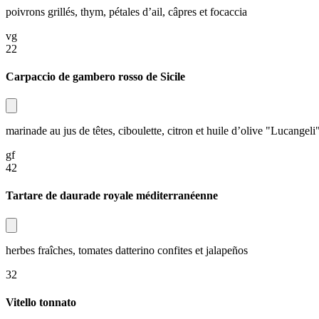
poivrons grillés, thym, pétales d’ail, câpres et focaccia​​​​‌ ‍ ​‍​‍‌‍ ‌ ​‍‌‍‍‌‌‍‌ ‌‍‍‌‌‍ ‍​‍​‍​ ‍‍​‍​‍‌ ​ ‌‍​‌‌‍ ‍‌‍‍‌‌ ‌​‌ ‍‌​‍ ‍‌‍‍‌‌‍ ​‍​‍​‍ ​​‍​‍‌‍‍​‌ ​‍‌‍‌‌‌‍‌‍​‍​‍​ ‍‍​‍​‍‌‍‍​‌ ‌​‌ ‌​‌ ​​‌ ​ ​ ‍‍​‍ ​‍ ‌‍ ​​‍ ‌‌‍​‌‌‍ ‍‌‍‌​​‍ ‌‌ ​‍​‍ ‌‌‍‍​‌‍ ‌ ‌​‌‍‌‌‌‍ ​‌ ​ ​‍ ‌‌ ​ ‌ ‌​‌ ‌‌‌‍‌​‌‍‍‌‌‍ ​‍ ‍‌ ‌‍‌‍‌‌‌ ​‍‌‍​ ‌‍‌‌‌‍ ​​‍ ‍‌‍​‌‌ ​​‌ ​​​‍ ‌‍‍‌‌‍ ‍‌ ‌​‌‍‌‌‌‍ ‍‌ ‌​​‍ ‌‍‌‌‌‍‌​‌‍‍‌‌ ‌​​‍ ‌‍ ‌‌‍ ‌‍‌​‌‍‌‌​ ‌‌ ​​‌ ​‍‌‍‌‌‌ ​ ‌‍‌‌‌‍ ‍‌ ‌​‌‍​‌‌ ‌​‌‍‍‌‌‍ ‌‍ ‍​ ‍ ‌‍‍‌‌‍‌​​ ‌‌‍​‌​ ‌​‌‍​ ​ ‌‌​ ‌ ​ ‌‍‌‍‌‍​ ‍‌​‍ ‌​ ‍​​ ‌‍​ ​‌​ ‌​​‍ ‌​ ‌​‌‍‌​‌‍‌‌​ ‌​​‍ ‌​ ‍‌​ ​ ​ ​ ​ ‌​​‍ ‌​ ​‍‌‍​‌​ ‍​​ ​‌​ ‌​​ ​​​ ‌‍​ ​‍​ ‌‍‌‍‌​‌‍‌​‌‍​‍​ ‍ ‌ ‌​‌ ‍‌‌ ​​‌‍‌‌​ ‌‌‍‍​‌‍ ‌ ‌​‌‍‌‌‌‍ ​‌​ ‌‌‍‌‌‌‍ ‍‌ ‌‌‌​‍‌‌ ‌​‌‍‌‌‌‍ ‌​ ‍ ‌ ​​‌‍​‌‌ ‌​‌‍‍​​ ‌‌‍‌​‌‍‌‌‌ ​ ‌‍​ ‌ ​‍‌‍‍‌‌ ​​‌ ‌​‌‍‍‌‌‍ ‌‍ ‍​ ‌‍​‍‌‍​‌‌ ​ ‌‍‌‌‌‌‌‌‌ ​‍‌‍ ​​ ‌‌‍‍​‌ ‌​‌ ‌​‌ ​​‌ ​ ​‍‌‌​ ​ ‌​​‌​‍‌‌​ ​‍‌​‌‍​‍‌‌​ ​‍‌​‌‍‌‍ ​​‍ ‌‌‍​‌‌‍ ‍‌‍‌​​‍ ‌‌ ​‍​‍ ‌‌‍‍​‌‍ ‌ ‌​‌‍‌‌‌‍ ​‌ ​ ​‍ ‌‌ ​ ‌ ‌​‌ ‌‌‌‍‌​‌‍‍‌‌‍ ​‍ ‍‌ ‌‍‌‍‌‌‌ ​‍‌‍​ ‌‍‌‌‌‍ ​​‍ ‍‌‍​‌‌ ​​‌ ​​​‍‌‍‌‍‍‌‌‍‌​​ ‌‌‍​‌​ ‌​‌‍​ ​ ‌‌​ ‌ ​ ‌‍‌‍‌‍​ ‍‌​‍ ‌​ ‍​​ ‌‍​ ​‌​ ‌​​‍ ‌​ ‌​‌‍‌​‌‍‌‌​ ‌​​‍ ‌​ ‍‌​ ​ ​ ​ ​ ‌​​‍ ‌​ ​‍‌‍​‌​ ‍​​ ​‌​ ‌​​ ​​​ ‌‍​ ​‍​ ‌‍‌‍‌​‌‍‌​‌‍​‍​‍‌‍‌ ‌​‌ ‍‌‌ ​​‌‍‌‌​ ‌‌‍‍​‌‍ ‌ ‌​‌‍‌‌‌‍ ​‌​ ‌‌‍‌‌‌‍ ‍‌ ‌‌‌​‍‌‌ ‌​‌‍‌‌‌‍ ‌​‍‌‍‌ ​​‌‍​‌‌ ‌​‌‍‍​​ ‌‌‍‌​‌‍‌‌‌ ​ ‌‍​ ‌ ​‍‌‍‍‌‌ ​​‌ ‌​‌‍‍‌‌‍ ‌‍ ‍​‍‌‍‌ ​​‌‍‌‌‌ ​‍‌ ​ ‌ ​​‌‍‌‌‌‍​ ‌ ‌​‌‍‍‌‌ ‌‍‌‍‌‌​ ‌‌ ​​‌ ‌‌‌‍​‍‌‍ ​‌‍‍‌‌ ​ ‌‍‍​‌‍‌‌‌‍‌​​‍​‍‌ ‌
vg​​​​‌ ‍ ​‍​‍‌‍ ‌ ​‍‌‍‍‌‌‍‌ ‌‍‍‌‌‍ ‍​‍​‍​ ‍‍​‍​‍‌ ​ ‌‍​‌‌‍ ‍‌‍‍‌‌ ‌​‌ ‍‌​‍ ‍‌‍‍‌‌‍ ​‍​‍​‍ ​​‍​‍‌‍‍​‌ ​‍‌‍‌‌‌‍‌‍​‍​‍​ ‍‍​‍​‍‌‍‍​‌ ‌​‌ ‌​‌ ​​‌ ​ ​ ‍‍​‍ ​‍ ‌‍ ​​‍ ‌‌‍​‌‌‍ ‍‌‍‌​​‍ ‌‌ ​‍​‍ ‌‌‍‍​‌‍ ‌ ‌​‌‍‌‌‌‍ ​‌ ​ ​‍ ‌‌ ​ ‌ ‌​‌ ‌‌‌‍‌​‌‍‍‌‌‍ ​‍ ‍‌ ‌‍‌‍‌‌‌ ​‍‌‍​ ‌‍‌‌‌‍ ​​‍ ‍‌‍​‌‌ ​​‌ ​​​‍ ‌‍‍‌‌‍ ‍‌ ‌​‌‍‌‌‌‍ ‍‌ ‌​​‍ ‌‍‌‌‌‍‌​‌‍‍‌‌ ‌​​‍ ‌‍ ‌‌‍ ‌‍‌​‌‍‌‌​ ‌‌ ​​‌ ​‍‌‍‌‌‌ ​ ‌‍‌‌‌‍ ‍‌ ‌​‌‍​‌‌ ‌​‌‍‍‌‌‍ ‌‍ ‍​ ‍ ‌‍‍‌‌‍‌​​ ‌‌‍​‌​ ‌​‌‍​ ​ ‌‌​ ‌ ​ ‌‍‌‍‌‍​ ‍‌​‍ ‌​ ‍​​ ‌‍​ ​‌​ ‌​​‍ ‌​ ‌​‌‍‌​‌‍‌‌​ ‌​​‍ ‌​ ‍‌​ ​ ​ ​ ​ ‌​​‍ ‌​ ​‍‌‍​‌​ ‍​​ ​‌​ ‌​​ ​​​ ‌‍​ ​‍​ ‌‍‌‍‌​‌‍‌​‌‍​‍​ ‍ ‌ ‌​‌ ‍‌‌ ​​‌‍‌‌​ ‌‌‍‍​‌‍ ‌ ‌​‌‍‌‌‌‍ ​‌​ ‌‌‍‌‌‌‍ ‍‌ ‌‌‌​‍‌‌ ‌​‌‍‌‌‌‍ ‌​ ‍ ‌ ​​‌‍​‌‌ ‌​‌‍‍​​ ‌‌‍‌​‌‍‍‌‌‍‌‌‌ ‌​‌‍​‌‌ ​‍‌ ‍‌‌​‍‌‌‍ ‍‌‍‌‍‌‍ ​ ‌‍​‍‌‍​‌‌ ​ ‌‍‌‌‌‌‌‌‌ ​‍‌‍ ​​ ‌‌‍‍​‌ ‌​‌ ‌​‌ ​​‌ ​ ​‍‌‌​ ​ ‌​​‌​‍‌‌​ ​‍‌​‌‍​‍‌‌​ ​‍‌​‌‍‌‍ ​​‍ ‌‌‍​‌‌‍ ‍‌‍‌​​‍ ‌‌ ​‍​‍ ‌‌‍‍​‌‍ ‌ ‌​‌‍‌‌‌‍ ​‌ ​ ​‍ ‌‌ ​ ‌ ‌​‌ ‌‌‌‍‌​‌‍‍‌‌‍ ​‍ ‍‌ ‌‍‌‍‌‌‌ ​‍‌‍​ ‌‍‌‌‌‍ ​​‍ ‍‌‍​‌‌ ​​‌ ​​​‍‌‍‌‍‍‌‌‍‌​​ ‌‌‍​‌​ ‌​‌‍​ ​ ‌‌​ ‌ ​ ‌‍‌‍‌‍​ ‍‌​‍ ‌​ ‍​​ ‌‍​ ​‌​ ‌​​‍ ‌​ ‌​‌‍‌​‌‍‌‌​ ‌​​‍ ‌​ ‍‌​ ​ ​ ​ ​ ‌​​‍ ‌​ ​‍‌‍​‌​ ‍​​ ​‌​ ‌​​ ​​​ ‌‍​ ​‍​ ‌‍‌‍‌​‌‍‌​‌‍​‍​‍‌‍‌ ‌​‌ ‍‌‌ ​​‌‍‌‌​ ‌‌‍‍​‌‍ ‌ ‌​‌‍‌‌‌‍ ​‌​ ‌‌‍‌‌‌‍ ‍‌ ‌‌‌​‍‌‌ ‌​‌‍‌‌‌‍ ‌​‍‌‍‌ ​​‌‍​‌‌ ‌​‌‍‍​​ ‌‌‍‌​‌‍‍‌‌‍‌‌‌ ‌​‌‍​‌‌ ​‍‌ ‍‌‌​‍‌‌‍ ‍‌‍‌‍‌‍ ​‍‌‍‌ ​​‌‍‌‌‌ ​‍‌ ​ ‌ ​​‌‍‌‌‌‍​ ‌ ‌​‌‍‍‌‌ ‌‍‌‍‌‌​ ‌‌ ​​‌ ‌‌‌‍​‍‌‍ ​‌‍‍‌‌ ​ ‌‍‍​‌‍‌‌‌‍‌​​‍​‍‌ ‌
22​​​​‌ ‍ ​‍​‍‌‍ ‌ ​‍‌‍‍‌‌‍‌ ‌‍‍‌‌‍ ‍​‍​‍​ ‍‍​‍​‍‌ ​ ‌‍​‌‌‍ ‍‌‍‍‌‌ ‌​‌ ‍‌​‍ ‍‌‍‍‌‌‍ ​‍​‍​‍ ​​‍​‍‌‍‍​‌ ​‍‌‍‌‌‌‍‌‍​‍​‍​ ‍‍​‍​‍‌‍‍​‌ ‌​‌ ‌​‌ ​​‌ ​ ​ ‍‍​‍ ​‍ ‌‍ ​​‍ ‌‌‍​‌‌‍ ‍‌‍‌​​‍ ‌‌ ​‍​‍ ‌‌‍‍​‌‍ ‌ ‌​‌‍‌‌‌‍ ​‌ ​ ​‍ ‌‌ ​ ‌ ‌​‌ ‌‌‌‍‌​‌‍‍‌‌‍ ​‍ ‍‌ ‌‍‌‍‌‌‌ ​‍‌‍​ ‌‍‌‌‌‍ ​​‍ ‍‌‍​‌‌ ​​‌ ​​​‍ ‌‍‍‌‌‍ ‍‌ ‌​‌‍‌‌‌‍ ‍‌ ‌​​‍ ‌‍‌‌‌‍‌​‌‍‍‌‌ ‌​​‍ ‌‍ ‌‌‍ ‌‍‌​‌‍‌‌​ ‌‌ ​​‌ ​‍‌‍‌‌‌ ​ ‌‍‌‌‌‍ ‍‌ ‌​‌‍​‌‌ ‌​‌‍‍‌‌‍ ‌‍ ‍​ ‍ ‌‍‍‌‌‍‌​​ ‌‌‍​‌​ ‌​‌‍​ ​ ‌‌​ ‌ ​ ‌‍‌‍‌‍​ ‍‌​‍ ‌​ ‍​​ ‌‍​ ​‌​ ‌​​‍ ‌​ ‌​‌‍‌​‌‍‌‌​ ‌​​‍ ‌​ ‍‌​ ​ ​ ​ ​ ‌​​‍ ‌​ ​‍‌‍​‌​ ‍​​ ​‌​ ‌​​ ​​​ ‌‍​ ​‍​ ‌‍‌‍‌​‌‍‌​‌‍​‍​ ‍ ‌ ‌​‌ ‍‌‌ ​​‌‍‌‌​ ‌‌‍‍​‌‍ ‌ ‌​‌‍‌‌‌‍ ​‌​ ‌‌‍‌‌‌‍ ‍‌ ‌‌‌​‍‌‌ ‌​‌‍‌‌‌‍ ‌​ ‍ ‌ ​​‌‍​‌‌ ‌​‌‍‍​​ ‌‌ ​​‌ ​‍‌‍‍‌‌‍​ ‌‍‌‌​ ‌‍​‍‌‍​‌‌ ​ ‌‍‌‌‌‌‌‌‌ ​‍‌‍ ​​ ‌‌‍‍​‌ ‌​‌ ‌​‌ ​​‌ ​ ​‍‌‌​ ​ ‌​​‌​‍‌‌​ ​‍‌​‌‍​‍‌‌​ ​‍‌​‌‍‌‍ ​​‍ ‌‌‍​‌‌‍ ‍‌‍‌​​‍ ‌‌ ​‍​‍ ‌‌‍‍​‌‍ ‌ ‌​‌‍‌‌‌‍ ​‌ ​ ​‍ ‌‌ ​ ‌ ‌​‌ ‌‌‌‍‌​‌‍‍‌‌‍ ​‍ ‍‌ ‌‍‌‍‌‌‌ ​‍‌‍​ ‌‍‌‌‌‍ ​​‍ ‍‌‍​‌‌ ​​‌ ​​​‍‌‍‌‍‍‌‌‍‌​​ ‌‌‍​‌​ ‌​‌‍​ ​ ‌‌​ ‌ ​ ‌‍‌‍‌‍​ ‍‌​‍ ‌​ ‍​​ ‌‍​ ​‌​ ‌​​‍ ‌​ ‌​‌‍‌​‌‍‌‌​ ‌​​‍ ‌​ ‍‌​ ​ ​ ​ ​ ‌​​‍ ‌​ ​‍‌‍​‌​ ‍​​ ​‌​ ‌​​ ​​​ ‌‍​ ​‍​ ‌‍‌‍‌​‌‍‌​‌‍​‍​‍‌‍‌ ‌​‌ ‍‌‌ ​​‌‍‌‌​ ‌‌‍‍​‌‍ ‌ ‌​‌‍‌‌‌‍ ​‌​ ‌‌‍‌‌‌‍ ‍‌ ‌‌‌​‍‌‌ ‌​‌‍‌‌‌‍ ‌​‍‌‍‌ ​​‌‍​‌‌ ‌​‌‍‍​​ ‌‌ ​​‌ ​‍‌‍‍‌‌‍​ ‌‍‌‌​‍‌‍‌ ​​‌‍‌‌‌ ​‍‌ ​ ‌ ​​‌‍‌‌‌‍​ ‌ ‌​‌‍‍‌‌ ‌‍‌‍‌‌​ ‌‌ ​​‌ ‌‌‌‍​‍‌‍ ​‌‍‍‌‌ ​ ‌‍‍​‌‍‌‌‌‍‌​​‍​‍‌ ‌
Carpaccio de gambero rosso de Sicile​​​​‌ ‍ ​‍​‍‌‍ ‌ ​‍‌‍‍‌‌‍‌ ‌‍‍‌‌‍ ‍​‍​‍​ ‍‍​‍​‍‌ ​ ‌‍​‌‌‍ ‍‌‍‍‌‌ ‌​‌ ‍‌​‍ ‍‌‍‍‌‌‍ ​‍​‍​‍ ​​‍​‍‌‍‍​‌ ​‍‌‍‌‌‌‍‌‍​‍​‍​ ‍‍​‍​‍‌‍‍​‌ ‌​‌ ‌​‌ ​​‌ ​ ​ ‍‍​‍ ​‍ ‌‍ ​​‍ ‌‌‍​‌‌‍ ‍‌‍‌​​‍ ‌‌ ​‍​‍ ‌‌‍‍​‌‍ ‌ ‌​‌‍‌‌‌‍ ​‌ ​ ​‍ ‌‌ ​ ‌ ‌​‌ ‌‌‌‍‌​‌‍‍‌‌‍ ​‍ ‍‌ ‌‍‌‍‌‌‌ ​‍‌‍​ ‌‍‌‌‌‍ ​​‍ ‍‌‍​‌‌ ​​‌ ​​​‍ ‌‍‍‌‌‍ ‍‌ ‌​‌‍‌‌‌‍ ‍‌ ‌​​‍ ‌‍‌‌‌‍‌​‌‍‍‌‌ ‌​​‍ ‌‍ ‌‌‍ ‌‍‌​‌‍‌‌​ ‌‌ ​​‌ ​‍‌‍‌‌‌ ​ ‌‍‌‌‌‍ ‍‌ ‌​‌‍​‌‌ ‌​‌‍‍‌‌‍ ‌‍ ‍​ ‍ ‌‍‍‌‌‍‌​​ ‌‌‍‌‍‌‍‌​​ ‍​​ ​‌​ ‍‌‌‍‌​​ ​ ​ ‍‌​‍ ‌​ ‌‍​ ​​​ ‌ ‌‍​‍​‍ ‌​ ‌​‌‍​‍​ ​​​ ‍‌​‍ ‌‌‍​‍​ ‍​​ ​‍​ ‌‍​‍ ‌​ ‍​​ ‍​‌‍‌‍‌‍​‍​ ‌ ‌‍​‌​ ​ ‌‍​‌​ ​‌‌‍​‌​ ​‌​ ​ ​ ‍ ‌ ‌​‌ ‍‌‌ ​​‌‍‌‌​ ‌‌‍‍​‌‍ ‌ ‌​‌‍‌‌‌‍ ​‌​ ‌‌‍‌‌‌‍ ‍‌ ‌‌‌​‍‌‌ ‌​‌‍‌‌‌‍ ‌​ ‍ ‌ ​​‌‍​‌‌ ‌​‌‍‍​​ ‌‌ ‌​‌‍‍‌‌ ‌​‌‍ ​‌‍‌‌​ ‌‍​‍‌‍​‌‌ ​ ‌‍‌‌‌‌‌‌‌ ​‍‌‍ ​​ ‌‌‍‍​‌ ‌​‌ ‌​‌ ​​‌ ​ ​‍‌‌​ ​ ‌​​‌​‍‌‌​ ​‍‌​‌‍​‍‌‌​ ​‍‌​‌‍‌‍ ​​‍ ‌‌‍​‌‌‍ ‍‌‍‌​​‍ ‌‌ ​‍​‍ ‌‌‍‍​‌‍ ‌ ‌​‌‍‌‌‌‍ ​‌ ​ ​‍ ‌‌ ​ ‌ ‌​‌ ‌‌‌‍‌​‌‍‍‌‌‍ ​‍ ‍‌ ‌‍‌‍‌‌‌ ​‍‌‍​ ‌‍‌‌‌‍ ​​‍ ‍‌‍​‌‌ ​​‌ ​​​‍‌‍‌‍‍‌‌‍‌​​ ‌‌‍‌‍‌‍‌​​ ‍​​ ​‌​ ‍‌‌‍‌​​ ​ ​ ‍‌​‍ ‌​ ‌‍​ ​​​ ‌ ‌‍​‍​‍ ‌​ ‌​‌‍​‍​ ​​​ ‍‌​‍ ‌‌‍​‍​ ‍​​ ​‍​ ‌‍​‍ ‌​ ‍​​ ‍​‌‍‌‍‌‍​‍​ ‌ ‌‍​‌​ ​ ‌‍​‌​ ​‌‌‍​‌​ ​‌​ ​ ​‍‌‍‌ ‌​‌ ‍‌‌ ​​‌‍‌‌​ ‌‌‍‍​‌‍ ‌ ‌​‌‍‌‌‌‍ ​‌​ ‌‌‍‌‌‌‍ ‍‌ ‌‌‌​‍‌‌ ‌​‌‍‌‌‌‍ ‌​‍‌‍‌ ​​‌‍​‌‌ ‌​‌‍‍​​ ‌‌ ‌​‌‍‍‌‌ ‌​‌‍ ​‌‍‌‌​‍‌‍‌ ​​‌‍‌‌‌ ​‍‌ ​ ‌ ​​‌‍‌‌‌‍​ ‌ ‌​‌‍‍‌‌ ‌‍‌‍‌‌​ ‌‌ ​​‌ ‌‌‌‍​‍‌‍ ​‌‍‍‌‌ ​ ‌‍‍​‌‍‌‌‌‍‌​​‍​‍‌ ‌
marinade au jus de têtes, ciboulette, citron et huile d’olive "Lucangeli"​​​​‌ ‍ ​‍​‍‌‍ ‌ ​‍‌‍‍‌‌‍‌ ‌‍‍‌‌‍ ‍​‍​‍​ ‍‍​‍​‍‌ ​ ‌‍​‌‌‍ ‍‌‍‍‌‌ ‌​‌ ‍‌​‍ ‍‌‍‍‌‌‍ ​‍​‍​‍ ​​‍​‍‌‍‍​‌ ​‍‌‍‌‌‌‍‌‍​‍​‍​ ‍‍​‍​‍‌‍‍​‌ ‌​‌ ‌​‌ ​​‌ ​ ​ ‍‍​‍ ​‍ ‌‍ ​​‍ ‌‌‍​‌‌‍ ‍‌‍‌​​‍ ‌‌ ​‍​‍ ‌‌‍‍​‌‍ ‌ ‌​‌‍‌‌‌‍ ​‌ ​ ​‍ ‌‌ ​ ‌ ‌​‌ ‌‌‌‍‌​‌‍‍‌‌‍ ​‍ ‍‌ ‌‍‌‍‌‌‌ ​‍‌‍​ ‌‍‌‌‌‍ ​​‍ ‍‌‍​‌‌ ​​‌ ​​​‍ ‌‍‍‌‌‍ ‍‌ ‌​‌‍‌‌‌‍ ‍‌ ‌​​‍ ‌‍‌‌‌‍‌​‌‍‍‌‌ ‌​​‍ ‌‍ ‌‌‍ ‌‍‌​‌‍‌‌​ ‌‌ ​​‌ ​‍‌‍‌‌‌ ​ ‌‍‌‌‌‍ ‍‌ ‌​‌‍​‌‌ ‌​‌‍‍‌‌‍ ‌‍ ‍​ ‍ ‌‍‍‌‌‍‌​​ ‌‌‍‌‍‌‍‌​​ ‍​​ ​‌​ ‍‌‌‍‌​​ ​ ​ ‍‌​‍ ‌​ ‌‍​ ​​​ ‌ ‌‍​‍​‍ ‌​ ‌​‌‍​‍​ ​​​ ‍‌​‍ ‌‌‍​‍​ ‍​​ ​‍​ ‌‍​‍ ‌​ ‍​​ ‍​‌‍‌‍‌‍​‍​ ‌ ‌‍​‌​ ​ ‌‍​‌​ ​‌‌‍​‌​ ​‌​ ​ ​ ‍ ‌ ‌​‌ ‍‌‌ ​​‌‍‌‌​ ‌‌‍‍​‌‍ ‌ ‌​‌‍‌‌‌‍ ​‌​ ‌‌‍‌‌‌‍ ‍‌ ‌‌‌​‍‌‌ ‌​‌‍‌‌‌‍ ‌​ ‍ ‌ ​​‌‍​‌‌ ‌​‌‍‍​​ ‌‌‍‌​‌‍‌‌‌ ​ ‌‍​ ‌ ​‍‌‍‍‌‌ ​​‌ ‌​‌‍‍‌‌‍ ‌‍ ‍​ ‌‍​‍‌‍​‌‌ ​ ‌‍‌‌‌‌‌‌‌ ​‍‌‍ ​​ ‌‌‍‍​‌ ‌​‌ ‌​‌ ​​‌ ​ ​‍‌‌​ ​ ‌​​‌​‍‌‌​ ​‍‌​‌‍​‍‌‌​ ​‍‌​‌‍‌‍ ​​‍ ‌‌‍​‌‌‍ ‍‌‍‌​​‍ ‌‌ ​‍​‍ ‌‌‍‍​‌‍ ‌ ‌​‌‍‌‌‌‍ ​‌ ​ ​‍ ‌‌ ​ ‌ ‌​‌ ‌‌‌‍‌​‌‍‍‌‌‍ ​‍ ‍‌ ‌‍‌‍‌‌‌ ​‍‌‍​ ‌‍‌‌‌‍ ​​‍ ‍‌‍​‌‌ ​​‌ ​​​‍‌‍‌‍‍‌‌‍‌​​ ‌‌‍‌‍‌‍‌​​ ‍​​ ​‌​ ‍‌‌‍‌​​ ​ ​ ‍‌​‍ ‌​ ‌‍​ ​​​ ‌ ‌‍​‍​‍ ‌​ ‌​‌‍​‍​ ​​​ ‍‌​‍ ‌‌‍​‍​ ‍​​ ​‍​ ‌‍​‍ ‌​ ‍​​ ‍​‌‍‌‍‌‍​‍​ ‌ ‌‍​‌​ ​ ‌‍​‌​ ​‌‌‍​‌​ ​‌​ ​ ​‍‌‍‌ ‌​‌ ‍‌‌ ​​‌‍‌‌​ ‌‌‍‍​‌‍ ‌ ‌​‌‍‌‌‌‍ ​‌​ ‌‌‍‌‌‌‍ ‍‌ ‌‌‌​‍‌‌ ‌​‌‍‌‌‌‍ ‌​‍‌‍‌ ​​‌‍​‌‌ ‌​‌‍‍​​ ‌‌‍‌​‌‍‌‌‌ ​ ‌‍​ ‌ ​‍‌‍‍‌‌ ​​‌ ‌​‌‍‍‌‌‍ ‌‍ ‍​‍‌‍‌ ​​‌‍‌‌‌ ​‍‌ ​ ‌ ​​‌‍‌‌‌‍​ ‌ ‌​‌‍‍‌‌ ‌‍‌‍‌‌​ ‌‌ ​​‌ ‌‌‌‍​‍‌‍ ​‌‍‍‌‌ ​ ‌‍‍​‌‍‌‌‌‍‌​
gf​​​​‌ ‍ ​‍​‍‌‍ ‌ ​‍‌‍‍‌‌‍‌ ‌‍‍‌‌‍ ‍​‍​‍​ ‍‍​‍​‍‌ ​ ‌‍​‌‌‍ ‍‌‍‍‌‌ ‌​‌ ‍‌​‍ ‍‌‍‍‌‌‍ ​‍​‍​‍ ​​‍​‍‌‍‍​‌ ​‍‌‍‌‌‌‍‌‍​‍​‍​ ‍‍​‍​‍‌‍‍​‌ ‌​‌ ‌​‌ ​​‌ ​ ​ ‍‍​‍ ​‍ ‌‍ ​​‍ ‌‌‍​‌‌‍ ‍‌‍‌​​‍ ‌‌ ​‍​‍ ‌‌‍‍​‌‍ ‌ ‌​‌‍‌‌‌‍ ​‌ ​ ​‍ ‌‌ ​ ‌ ‌​‌ ‌‌‌‍‌​‌‍‍‌‌‍ ​‍ ‍‌ ‌‍‌‍‌‌‌ ​‍‌‍​ ‌‍‌‌‌‍ ​​‍ ‍‌‍​‌‌ ​​‌ ​​​‍ ‌‍‍‌‌‍ ‍‌ ‌​‌‍‌‌‌‍ ‍‌ ‌​​‍ ‌‍‌‌‌‍‌​‌‍‍‌‌ ‌​​‍ ‌‍ ‌‌‍ ‌‍‌​‌‍‌‌​ ‌‌ ​​‌ ​‍‌‍‌‌‌ ​ ‌‍‌‌‌‍ ‍‌ ‌​‌‍​‌‌ ‌​‌‍‍‌‌‍ ‌‍ ‍​ ‍ ‌‍‍‌‌‍‌​​ ‌‌‍‌‍‌‍‌​​ ‍​​ ​‌​ ‍‌‌‍‌​​ ​ ​ ‍‌​‍ ‌​ ‌‍​ ​​​ ‌ ‌‍​‍​‍ ‌​ ‌​‌‍​‍​ ​​​ ‍‌​‍ ‌‌‍​‍​ ‍​​ ​‍​ ‌‍​‍ ‌​ ‍​​ ‍​‌‍‌‍‌‍​‍​ ‌ ‌‍​‌​ ​ ‌‍​‌​ ​‌‌‍​‌​ ​‌​ ​ ​ ‍ ‌ ‌​‌ ‍‌‌ ​​‌‍‌‌​ ‌‌‍‍​‌‍ ‌ ‌​‌‍‌‌‌‍ ​‌​ ‌‌‍‌‌‌‍ ‍‌ ‌‌‌​‍‌‌ ‌​‌‍‌‌‌‍ ‌​ ‍ ‌ ​​‌‍​‌‌ ‌​‌‍‍​​ ‌‌‍‌​‌‍‍‌‌‍‌‌‌ ‌​‌‍​‌‌ ​‍‌ ‍‌‌​‍‌‌‍ ‍‌‍‌‍‌‍ ​ ‌‍​‍‌‍​‌‌ ​ ‌‍‌‌‌‌‌‌‌ ​‍‌‍ ​​ ‌‌‍‍​‌ ‌​‌ ‌​‌ ​​‌ ​ ​‍‌‌​ ​ ‌​​‌​‍‌‌​ ​‍‌​‌‍​‍‌‌​ ​‍‌​‌‍‌‍ ​​‍ ‌‌‍​‌‌‍ ‍‌‍‌​​‍ ‌‌ ​‍​‍ ‌‌‍‍​‌‍ ‌ ‌​‌‍‌‌‌‍ ​‌ ​ ​‍ ‌‌ ​ ‌ ‌​‌ ‌‌‌‍‌​‌‍‍‌‌‍ ​‍ ‍‌ ‌‍‌‍‌‌‌ ​‍‌‍​ ‌‍‌‌‌‍ ​​‍ ‍‌‍​‌‌ ​​‌ ​​​‍‌‍‌‍‍‌‌‍‌​​ ‌‌‍‌‍‌‍‌​​ ‍​​ ​‌​ ‍‌‌‍‌​​ ​ ​ ‍‌​‍ ‌​ ‌‍​ ​​​ ‌ ‌‍​‍​‍ ‌​ ‌​‌‍​‍​ ​​​ ‍‌​‍ ‌‌‍​‍​ ‍​​ ​‍​ ‌‍​‍ ‌​ ‍​​ ‍​‌‍‌‍‌‍​‍​ ‌ ‌‍​‌​ ​ ‌‍​‌​ ​‌‌‍​‌​ ​‌​ ​ ​‍‌‍‌ ‌​‌ ‍‌‌ ​​‌‍‌‌​ ‌‌‍‍​‌‍ ‌ ‌​‌‍‌‌‌‍ ​‌​ ‌‌‍‌‌‌‍ ‍‌ ‌‌‌​‍‌‌ ‌​‌‍‌‌‌‍ ‌​‍‌‍‌ ​​‌‍​‌‌ ‌​‌‍‍​​ ‌‌‍‌​‌‍‍‌‌‍‌‌‌ ‌​‌‍​‌‌ ​‍‌ ‍‌‌​‍‌‌‍ ‍‌‍‌‍‌‍ ​‍‌‍‌ ​​‌‍‌‌‌ ​‍‌ ​ ‌ ​​‌‍‌‌‌‍​ ‌ ‌​‌‍‍‌‌ ‌‍‌‍‌‌​ ‌‌ ​​‌ ‌‌‌‍​‍‌‍ ​‌‍‍‌‌ ​ ‌‍‍​‌‍‌‌‌‍‌​​‍​‍‌ ‌
42​​​​‌ ‍ ​‍​‍‌‍ ‌ ​‍‌‍‍‌‌‍‌ ‌‍‍‌‌‍ ‍​‍​‍​ ‍‍​‍​‍‌ ​ ‌‍​‌‌‍ ‍‌‍‍‌‌ ‌​‌ ‍‌​‍ ‍‌‍‍‌‌‍ ​‍​‍​‍ ​​‍​‍‌‍‍​‌ ​‍‌‍‌‌‌‍‌‍​‍​‍​ ‍‍​‍​‍‌‍‍​‌ ‌​‌ ‌​‌ ​​‌ ​ ​ ‍‍​‍ ​‍ ‌‍ ​​‍ ‌‌‍​‌‌‍ ‍‌‍‌​​‍ ‌‌ ​‍​‍ ‌‌‍‍​‌‍ ‌ ‌​‌‍‌‌‌‍ ​‌ ​ ​‍ ‌‌ ​ ‌ ‌​‌ ‌‌‌‍‌​‌‍‍‌‌‍ ​‍ ‍‌ ‌‍‌‍‌‌‌ ​‍‌‍​ ‌‍‌‌‌‍ ​​‍ ‍‌‍​‌‌ ​​‌ ​​​‍ ‌‍‍‌‌‍ ‍‌ ‌​‌‍‌‌‌‍ ‍‌ ‌​​‍ ‌‍‌‌‌‍‌​‌‍‍‌‌ ‌​​‍ ‌‍ ‌‌‍ ‌‍‌​‌‍‌‌​ ‌‌ ​​‌ ​‍‌‍‌‌‌ ​ ‌‍‌‌‌‍ ‍‌ ‌​‌‍​‌‌ ‌​‌‍‍‌‌‍ ‌‍ ‍​ ‍ ‌‍‍‌‌‍‌​​ ‌‌‍‌‍‌‍‌​​ ‍​​ ​‌​ ‍‌‌‍‌​​ ​ ​ ‍‌​‍ ‌​ ‌‍​ ​​​ ‌ ‌‍​‍​‍ ‌​ ‌​‌‍​‍​ ​​​ ‍‌​‍ ‌‌‍​‍​ ‍​​ ​‍​ ‌‍​‍ ‌​ ‍​​ ‍​‌‍‌‍‌‍​‍​ ‌ ‌‍​‌​ ​ ‌‍​‌​ ​‌‌‍​‌​ ​‌​ ​ ​ ‍ ‌ ‌​‌ ‍‌‌ ​​‌‍‌‌​ ‌‌‍‍​‌‍ ‌ ‌​‌‍‌‌‌‍ ​‌​ ‌‌‍‌‌‌‍ ‍‌ ‌‌‌​‍‌‌ ‌​‌‍‌‌‌‍ ‌​ ‍ ‌ ​​‌‍​‌‌ ‌​‌‍‍​​ ‌‌ ​​‌ ​‍‌‍‍‌‌‍​ ‌‍‌‌​ ‌‍​‍‌‍​‌‌ ​ ‌‍‌‌‌‌‌‌‌ ​‍‌‍ ​​ ‌‌‍‍​‌ ‌​‌ ‌​‌ ​​‌ ​ ​‍‌‌​ ​ ‌​​‌​‍‌‌​ ​‍‌​‌‍​‍‌‌​ ​‍‌​‌‍‌‍ ​​‍ ‌‌‍​‌‌‍ ‍‌‍‌​​‍ ‌‌ ​‍​‍ ‌‌‍‍​‌‍ ‌ ‌​‌‍‌‌‌‍ ​‌ ​ ​‍ ‌‌ ​ ‌ ‌​‌ ‌‌‌‍‌​‌‍‍‌‌‍ ​‍ ‍‌ ‌‍‌‍‌‌‌ ​‍‌‍​ ‌‍‌‌‌‍ ​​‍ ‍‌‍​‌‌ ​​‌ ​​​‍‌‍‌‍‍‌‌‍‌​​ ‌‌‍‌‍‌‍‌​​ ‍​​ ​‌​ ‍‌‌‍‌​​ ​ ​ ‍‌​‍ ‌​ ‌‍​ ​​​ ‌ ‌‍​‍​‍ ‌​ ‌​‌‍​‍​ ​​​ ‍‌​‍ ‌‌‍​‍​ ‍​​ ​‍​ ‌‍​‍ ‌​ ‍​​ ‍​‌‍‌‍‌‍​‍​ ‌ ‌‍​‌​ ​ ‌‍​‌​ ​‌‌‍​‌​ ​‌​ ​ ​‍‌‍‌ ‌​‌ ‍‌‌ ​​‌‍‌‌​ ‌‌‍‍​‌‍ ‌ ‌​‌‍‌‌‌‍ ​‌​ ‌‌‍‌‌‌‍ ‍‌ ‌‌‌​‍‌‌ ‌​‌‍‌‌‌‍ ‌​‍‌‍‌ ​​‌‍​‌‌ ‌​‌‍‍​​ ‌‌ ​​‌ ​‍‌‍‍‌‌‍​ ‌‍‌‌​‍‌‍‌ ​​‌‍‌‌‌ ​‍‌ ​ ‌ ​​‌‍‌‌‌‍​ ‌ ‌​‌‍‍‌‌ ‌‍‌‍‌‌​ ‌‌ ​​‌ ‌‌‌‍​‍‌‍ ​‌‍‍‌‌ ​ ‌‍‍​‌‍‌‌‌‍‌​​‍​‍‌ ‌
Tartare de daurade royale méditerranéenne​​​​‌ ‍ ​‍​‍‌‍ ‌ ​‍‌‍‍‌‌‍‌ ‌‍‍‌‌‍ ‍​‍​‍​ ‍‍​‍​‍‌ ​ ‌‍​‌‌‍ ‍‌‍‍‌‌ ‌​‌ ‍‌​‍ ‍‌‍‍‌‌‍ ​‍​‍​‍ ​​‍​‍‌‍‍​‌ ​‍‌‍‌‌‌‍‌‍​‍​‍​ ‍‍​‍​‍‌‍‍​‌ ‌​‌ ‌​‌ ​​‌ ​ ​ ‍‍​‍ ​‍ ‌‍ ​​‍ ‌‌‍​‌‌‍ ‍‌‍‌​​‍ ‌‌ ​‍​‍ ‌‌‍‍​‌‍ ‌ ‌​‌‍‌‌‌‍ ​‌ ​ ​‍ ‌‌ ​ ‌ ‌​‌ ‌‌‌‍‌​‌‍‍‌‌‍ ​‍ ‍‌ ‌‍‌‍‌‌‌ ​‍‌‍​ ‌‍‌‌‌‍ ​​‍ ‍‌‍​‌‌ ​​‌ ​​​‍ ‌‍‍‌‌‍ ‍‌ ‌​‌‍‌‌‌‍ ‍‌ ‌​​‍ ‌‍‌‌‌‍‌​‌‍‍‌‌ ‌​​‍ ‌‍ ‌‌‍ ‌‍‌​‌‍‌‌​ ‌‌ ​​‌ ​‍‌‍‌‌‌ ​ ‌‍‌‌‌‍ ‍‌ ‌​‌‍​‌‌ ‌​‌‍‍‌‌‍ ‌‍ ‍​ ‍ ‌‍‍‌‌‍‌​​ ‌‌‍​‍‌‍‌​‌‍‌‌​ ‍‌​ ​ ‌‍‌‌‌‍‌‌​ ‍​​‍ ‌‌‍‌‍​ ​‌​ ‍​​ ​‍​‍ ‌​ ‌​​ ‌ ​ ‌ ‌‍‌​​‍ ‌‌‍​‍‌‍​ ‌‍‌‌‌‍​‍​‍ ‌​ ​‍‌‍‌‌​ ​‍​ ‌ ‌‍​‌​ ‍​​ ​ ‌‍​‌‌‍‌‍​ ‍‌​ ​​​ ​​​ ‍ ‌ ‌​‌ ‍‌‌ ​​‌‍‌‌​ ‌‌‍‍​‌‍ ‌ ‌​‌‍‌‌‌‍ ​‌​ ‌‌‍‌‌‌‍ ‍‌ ‌‌‌​‍‌‌ ‌​‌‍‌‌‌‍ ‌​ ‍ ‌ ​​‌‍​‌‌ ‌​‌‍‍​​ ‌‌ ‌​‌‍‍‌‌ ‌​‌‍ ​‌‍‌‌​ ‌‍​‍‌‍​‌‌ ​ ‌‍‌‌‌‌‌‌‌ ​‍‌‍ ​​ ‌‌‍‍​‌ ‌​‌ ‌​‌ ​​‌ ​ ​‍‌‌​ ​ ‌​​‌​‍‌‌​ ​‍‌​‌‍​‍‌‌​ ​‍‌​‌‍‌‍ ​​‍ ‌‌‍​‌‌‍ ‍‌‍‌​​‍ ‌‌ ​‍​‍ ‌‌‍‍​‌‍ ‌ ‌​‌‍‌‌‌‍ ​‌ ​ ​‍ ‌‌ ​ ‌ ‌​‌ ‌‌‌‍‌​‌‍‍‌‌‍ ​‍ ‍‌ ‌‍‌‍‌‌‌ ​‍‌‍​ ‌‍‌‌‌‍ ​​‍ ‍‌‍​‌‌ ​​‌ ​​​‍‌‍‌‍‍‌‌‍‌​​ ‌‌‍​‍‌‍‌​‌‍‌‌​ ‍‌​ ​ ‌‍‌‌‌‍‌‌​ ‍​​‍ ‌‌‍‌‍​ ​‌​ ‍​​ ​‍​‍ ‌​ ‌​​ ‌ ​ ‌ ‌‍‌​​‍ ‌‌‍​‍‌‍​ ‌‍‌‌‌‍​‍​‍ ‌​ ​‍‌‍‌‌​ ​‍​ ‌ ‌‍​‌​ ‍​​ ​ ‌‍​‌‌‍‌‍​ ‍‌​ ​​​ ​​​‍‌‍‌ ‌​‌ ‍‌‌ ​​‌‍‌‌​ ‌‌‍‍​‌‍ ‌ ‌​‌‍‌‌‌‍ ​‌​ ‌‌‍‌‌‌‍ ‍‌ ‌‌‌​‍‌‌ ‌​‌‍‌‌‌‍ ‌​‍‌‍‌ ​​‌‍​‌‌ ‌​‌‍‍​​ ‌‌ ‌​‌‍‍‌‌ ‌​‌‍ ​‌‍‌‌​‍‌‍‌ ​​‌‍‌‌‌ ​‍‌ ​ ‌ ​​‌‍‌‌‌‍​ ‌ ‌​‌‍‍‌‌ ‌‍‌‍‌‌​ ‌‌ ​​‌ ‌‌‌‍​‍‌‍ ​‌‍‍‌‌ ​ ‌‍‍​‌‍‌‌‌‍‌​​‍​‍‌ ‌
herbes fraîches, tomates datterino confites et jalapeños​​​​‌ ‍ ​‍​‍‌‍ ‌ ​‍‌‍‍‌‌‍‌ ‌‍‍‌‌‍ ‍​‍​‍​ ‍‍​‍​‍‌ ​ ‌‍​‌‌‍ ‍‌‍‍‌‌ ‌​‌ ‍‌​‍ ‍‌‍‍‌‌‍ ​‍​‍​‍ ​​‍​‍‌‍‍​‌ ​‍‌‍‌‌‌‍‌‍​‍​‍​ ‍‍​‍​‍‌‍‍​‌ ‌​‌ ‌​‌ ​​‌ ​ ​ ‍‍​‍ ​‍ ‌‍ ​​‍ ‌‌‍​‌‌‍ ‍‌‍‌​​‍ ‌‌ ​‍​‍ ‌‌‍‍​‌‍ ‌ ‌​‌‍‌‌‌‍ ​‌ ​ ​‍ ‌‌ ​ ‌ ‌​‌ ‌‌‌‍‌​‌‍‍‌‌‍ ​‍ ‍‌ ‌‍‌‍‌‌‌ ​‍‌‍​ ‌‍‌‌‌‍ ​​‍ ‍‌‍​‌‌ ​​‌ ​​​‍ ‌‍‍‌‌‍ ‍‌ ‌​‌‍‌‌‌‍ ‍‌ ‌​​‍ ‌‍‌‌‌‍‌​‌‍‍‌‌ ‌​​‍ ‌‍ ‌‌‍ ‌‍‌​‌‍‌‌​ ‌‌ ​​‌ ​‍‌‍‌‌‌ ​ ‌‍‌‌‌‍ ‍‌ ‌​‌‍​‌‌ ‌​‌‍‍‌‌‍ ‌‍ ‍​ ‍ ‌‍‍‌‌‍‌​​ ‌‌‍​‍‌‍‌​‌‍‌‌​ ‍‌​ ​ ‌‍‌‌‌‍‌‌​ ‍​​‍ ‌‌‍‌‍​ ​‌​ ‍​​ ​‍​‍ ‌​ ‌​​ ‌ ​ ‌ ‌‍‌​​‍ ‌‌‍​‍‌‍​ ‌‍‌‌‌‍​‍​‍ ‌​ ​‍‌‍‌‌​ ​‍​ ‌ ‌‍​‌​ ‍​​ ​ ‌‍​‌‌‍‌‍​ ‍‌​ ​​​ ​​​ ‍ ‌ ‌​‌ ‍‌‌ ​​‌‍‌‌​ ‌‌‍‍​‌‍ ‌ ‌​‌‍‌‌‌‍ ​‌​ ‌‌‍‌‌‌‍ ‍‌ ‌‌‌​‍‌‌ ‌​‌‍‌‌‌‍ ‌​ ‍ ‌ ​​‌‍​‌‌ ‌​‌‍‍​​ ‌‌‍‌​‌‍‌‌‌ ​ ‌‍​ ‌ ​‍‌‍‍‌‌ ​​‌ ‌​‌‍‍‌‌‍ ‌‍ ‍​ ‌‍​‍‌‍​‌‌ ​ ‌‍‌‌‌‌‌‌‌ ​‍‌‍ ​​ ‌‌‍‍​‌ ‌​‌ ‌​‌ ​​‌ ​ ​‍‌‌​ ​ ‌​​‌​‍‌‌​ ​‍‌​‌‍​‍‌‌​ ​‍‌​‌‍‌‍ ​​‍ ‌‌‍​‌‌‍ ‍‌‍‌​​‍ ‌‌ ​‍​‍ ‌‌‍‍​‌‍ ‌ ‌​‌‍‌‌‌‍ ​‌ ​ ​‍ ‌‌ ​ ‌ ‌​‌ ‌‌‌‍‌​‌‍‍‌‌‍ ​‍ ‍‌ ‌‍‌‍‌‌‌ ​‍‌‍​ ‌‍‌‌‌‍ ​​‍ ‍‌‍​‌‌ ​​‌ ​​​‍‌‍‌‍‍‌‌‍‌​​ ‌‌‍​‍‌‍‌​‌‍‌‌​ ‍‌​ ​ ‌‍‌‌‌‍‌‌​ ‍​​‍ ‌‌‍‌‍​ ​‌​ ‍​​ ​‍​‍ ‌​ ‌​​ ‌ ​ ‌ ‌‍‌​​‍ ‌‌‍​‍‌‍​ ‌‍‌‌‌‍​‍​‍ ‌​ ​‍‌‍‌‌​ ​‍​ ‌ ‌‍​‌​ ‍​​ ​ ‌‍​‌‌‍‌‍​ ‍‌​ ​​​ ​​​‍‌‍‌ ‌​‌ ‍‌‌ ​​‌‍‌‌​ ‌‌‍‍​‌‍ ‌ ‌​‌‍‌‌‌‍ ​‌​ ‌‌‍‌‌‌‍ ‍‌ ‌‌‌​‍‌‌ ‌​‌‍‌‌‌‍ ‌​‍‌‍‌ ​​‌‍​‌‌ ‌​‌‍‍​​ ‌‌‍‌​‌‍‌‌‌ ​ ‌‍​ ‌ ​‍‌‍‍‌‌ ​​‌ ‌​‌‍‍‌‌‍ ‌‍ ‍​‍‌‍‌ ​​‌‍‌‌‌ ​‍‌ ​ ‌ ​​‌‍‌‌‌‍​ ‌ ‌​‌‍‍‌‌ ‌‍‌‍‌‌​ ‌‌ ​​‌ ‌‌‌‍​‍‌‍ ​‌‍‍‌‌ ​ ‌‍‍​‌‍‌‌‌‍‌​​‍​‍‌ ‌
32​​​​‌ ‍ ​‍​‍‌‍ ‌ ​‍‌‍‍‌‌‍‌ ‌‍‍‌‌‍ ‍​‍​‍​ ‍‍​‍​‍‌ ​ ‌‍​‌‌‍ ‍‌‍‍‌‌ ‌​‌ ‍‌​‍ ‍‌‍‍‌‌‍ ​‍​‍​‍ ​​‍​‍‌‍‍​‌ ​‍‌‍‌‌‌‍‌‍​‍​‍​ ‍‍​‍​‍‌‍‍​‌ ‌​‌ ‌​‌ ​​‌ ​ ​ ‍‍​‍ ​‍ ‌‍ ​​‍ ‌‌‍​‌‌‍ ‍‌‍‌​​‍ ‌‌ ​‍​‍ ‌‌‍‍​‌‍ ‌ ‌​‌‍‌‌‌‍ ​‌ ​ ​‍ ‌‌ ​ ‌ ‌​‌ ‌‌‌‍‌​‌‍‍‌‌‍ ​‍ ‍‌ ‌‍‌‍‌‌‌ ​‍‌‍​ ‌‍‌‌‌‍ ​​‍ ‍‌‍​‌‌ ​​‌ ​​​‍ ‌‍‍‌‌‍ ‍‌ ‌​‌‍‌‌‌‍ ‍‌ ‌​​‍ ‌‍‌‌‌‍‌​‌‍‍‌‌ ‌​​‍ ‌‍ ‌‌‍ ‌‍‌​‌‍‌‌​ ‌‌ ​​‌ ​‍‌‍‌‌‌ ​ ‌‍‌‌‌‍ ‍‌ ‌​‌‍​‌‌ ‌​‌‍‍‌‌‍ ‌‍ ‍​ ‍ ‌‍‍‌‌‍‌​​ ‌‌‍​‍‌‍‌​‌‍‌‌​ ‍‌​ ​ ‌‍‌‌‌‍‌‌​ ‍​​‍ ‌‌‍‌‍​ ​‌​ ‍​​ ​‍​‍ ‌​ ‌​​ ‌ ​ ‌ ‌‍‌​​‍ ‌‌‍​‍‌‍​ ‌‍‌‌‌‍​‍​‍ ‌​ ​‍‌‍‌‌​ ​‍​ ‌ ‌‍​‌​ ‍​​ ​ ‌‍​‌‌‍‌‍​ ‍‌​ ​​​ ​​​ ‍ ‌ ‌​‌ ‍‌‌ ​​‌‍‌‌​ ‌‌‍‍​‌‍ ‌ ‌​‌‍‌‌‌‍ ​‌​ ‌‌‍‌‌‌‍ ‍‌ ‌‌‌​‍‌‌ ‌​‌‍‌‌‌‍ ‌​ ‍ ‌ ​​‌‍​‌‌ ‌​‌‍‍​​ ‌‌ ​​‌ ​‍‌‍‍‌‌‍​ ‌‍‌‌​ ‌‍​‍‌‍​‌‌ ​ ‌‍‌‌‌‌‌‌‌ ​‍‌‍ ​​ ‌‌‍‍​‌ ‌​‌ ‌​‌ ​​‌ ​ ​‍‌‌​ ​ ‌​​‌​‍‌‌​ ​‍‌​‌‍​‍‌‌​ ​‍‌​‌‍‌‍ ​​‍ ‌‌‍​‌‌‍ ‍‌‍‌​​‍ ‌‌ ​‍​‍ ‌‌‍‍​‌‍ ‌ ‌​‌‍‌‌‌‍ ​‌ ​ ​‍ ‌‌ ​ ‌ ‌​‌ ‌‌‌‍‌​‌‍‍‌‌‍ ​‍ ‍‌ ‌‍‌‍‌‌‌ ​‍‌‍​ ‌‍‌‌‌‍ ​​‍ ‍‌‍​‌‌ ​​‌ ​​​‍‌‍‌‍‍‌‌‍‌​​ ‌‌‍​‍‌‍‌​‌‍‌‌​ ‍‌​ ​ ‌‍‌‌‌‍‌‌​ ‍​​‍ ‌‌‍‌‍​ ​‌​ ‍​​ ​‍​‍ ‌​ ‌​​ ‌ ​ ‌ ‌‍‌​​‍ ‌‌‍​‍‌‍​ ‌‍‌‌‌‍​‍​‍ ‌​ ​‍‌‍‌‌​ ​‍​ ‌ ‌‍​‌​ ‍​​ ​ ‌‍​‌‌‍‌‍​ ‍‌​ ​​​ ​​​‍‌‍‌ ‌​‌ ‍‌‌ ​​‌‍‌‌​ ‌‌‍‍​‌‍ ‌ ‌​‌‍‌‌‌‍ ​‌​ ‌‌‍‌‌‌‍ ‍‌ ‌‌‌​‍‌‌ ‌​‌‍‌‌‌‍ ‌​‍‌‍‌ ​​‌‍​‌‌ ‌​‌‍‍​​ ‌‌ ​​‌ ​‍‌‍‍‌‌‍​ ‌‍‌‌​‍‌‍‌ ​​‌‍‌‌‌ ​‍‌ ​ ‌ ​​‌‍‌‌‌‍​ ‌ ‌​‌‍‍‌‌ ‌‍‌‍‌‌​ ‌‌ ​​‌ ‌‌‌‍​‍‌‍ ​‌‍‍‌‌ ​ ‌‍‍​‌‍‌‌‌‍‌​​‍​‍‌ ‌
Vitello tonnato​​​​‌ ‍ ​‍​‍‌‍ ‌ ​‍‌‍‍‌‌‍‌ ‌‍‍‌‌‍ ‍​‍​‍​ ‍‍​‍​‍‌ ​ ‌‍​‌‌‍ ‍‌‍‍‌‌ ‌​‌ ‍‌​‍ ‍‌‍‍‌‌‍ ​‍​‍​‍ ​​‍​‍‌‍‍​‌ ​‍‌‍‌‌‌‍‌‍​‍​‍​ ‍‍​‍​‍‌‍‍​‌ ‌​‌ ‌​‌ ​​‌ ​ ​ ‍‍​‍ ​‍ ‌‍ ​​‍ ‌‌‍​‌‌‍ ‍‌‍‌​​‍ ‌‌ ​‍​‍ ‌‌‍‍​‌‍ ‌ ‌​‌‍‌‌‌‍ ​‌ ​ ​‍ ‌‌ ​ ‌ ‌​‌ ‌‌‌‍‌​‌‍‍‌‌‍ ​‍ ‍‌ ‌‍‌‍‌‌‌ ​‍‌‍​ ‌‍‌‌‌‍ ​​‍ ‍‌‍​‌‌ ​​‌ ​​​‍ ‌‍‍‌‌‍ ‍‌ ‌​‌‍‌‌‌‍ ‍‌ ‌​​‍ ‌‍‌‌‌‍‌​‌‍‍‌‌ ‌​​‍ ‌‍ ‌‌‍ ‌‍‌​‌‍‌‌​ ‌‌ ​​‌ ​‍‌‍‌‌‌ ​ ‌‍‌‌‌‍ ‍‌ ‌​‌‍​‌‌ ‌​‌‍‍‌‌‍ ‌‍ ‍​ ‍ ‌‍‍‌‌‍‌​​ ‌‌‍​ ‌‍‌​‌‍‌​​ ‌‌‌‍‌​‌‍‌‍‌‍‌‍‌‍‌‍​‍ ‌‌‍‌‌​ ​‌​ ​​​ ​‌​‍ ‌​ ‌​‌‍​‌‌‍​‍​ ​​​‍ ‌​ ‍‌​ ​‍​ ‍‌​ ​​​‍ ‌​ ​ ‌‍​‍‌‍​‍‌‍‌‍​ ‌ ​ ​‌‌‍‌​‌‍‌‌‌‍​‌​ ‌‌​ ‌​​ ‍​​ ‍ ‌ ‌​‌ ‍‌‌ ​​‌‍‌‌​ ‌‌‍‍​‌‍ ‌ ‌​‌‍‌‌‌‍ ​‌​ ‌‌‍‌‌‌‍ ‍‌ ‌‌‌​‍‌‌ ‌​‌‍‌‌‌‍ ‌​ ‍ ‌ ​​‌‍​‌‌ ‌​‌‍‍​​ ‌‌ ‌​‌‍‍‌‌ ‌​‌‍ ​‌‍‌‌​ ‌‍​‍‌‍​‌‌ ​ ‌‍‌‌‌‌‌‌‌ ​‍‌‍ ​​ ‌‌‍‍​‌ ‌​‌ ‌​‌ ​​‌ ​ ​‍‌‌​ ​ ‌​​‌​‍‌‌​ ​‍‌​‌‍​‍‌‌​ ​‍‌​‌‍‌‍ ​​‍ ‌‌‍​‌‌‍ ‍‌‍‌​​‍ ‌‌ ​‍​‍ ‌‌‍‍​‌‍ ‌ ‌​‌‍‌‌‌‍ ​‌ ​ ​‍ ‌‌ ​ ‌ ‌​‌ ‌‌‌‍‌​‌‍‍‌‌‍ ​‍ ‍‌ ‌‍‌‍‌‌‌ ​‍‌‍​ ‌‍‌‌‌‍ ​​‍ ‍‌‍​‌‌ ​​‌ ​​​‍‌‍‌‍‍‌‌‍‌​​ ‌‌‍​ ‌‍‌​‌‍‌​​ ‌‌‌‍‌​‌‍‌‍‌‍‌‍‌‍‌‍​‍ ‌‌‍‌‌​ ​‌​ ​​​ ​‌​‍ ‌​ ‌​‌‍​‌‌‍​‍​ ​​​‍ ‌​ ‍‌​ ​‍​ ‍‌​ ​​​‍ ‌​ ​ ‌‍​‍‌‍​‍‌‍‌‍​ ‌ ​ ​‌‌‍‌​‌‍‌‌‌‍​‌​ ‌‌​ ‌​​ ‍​​‍‌‍‌ ‌​‌ ‍‌‌ ​​‌‍‌‌​ ‌‌‍‍​‌‍ ‌ ‌​‌‍‌‌‌‍ ​‌​ ‌‌‍‌‌‌‍ ‍‌ ‌‌‌​‍‌‌ ‌​‌‍‌‌‌‍ ‌​‍‌‍‌ ​​‌‍​‌‌ ‌​‌‍‍​​ ‌‌ ‌​‌‍‍‌‌ ‌​‌‍ ​‌‍‌‌​‍‌‍‌ ​​‌‍‌‌‌ ​‍‌ ​ ‌ ​​‌‍‌‌‌‍​ ‌ ‌​‌‍‍‌‌ ‌‍‌‍‌‌​ ‌‌ ​​‌ ‌‌‌‍​‍‌‍ ​‌‍‍‌‌ ​ ‌‍‍​‌‍‌‌‌‍‌​​‍​‍‌ ‌