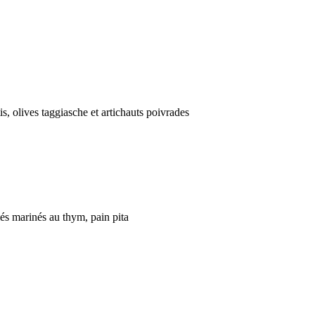
 ​‍‌​‌‍​‍‌‌​ ​‍‌​‌‍‌‍ ​​‍ ‌‌‍​‌‌‍ ‍‌‍‌​​‍ ‌‌ ​‍​‍ ‌‌‍‍​‌‍ ‌ ‌​‌‍‌‌‌‍ ​‌ ​ ​‍ ‌‌ ​ ‌ ‌​‌ ‌‌‌‍‌​‌‍‍‌‌‍ ​‍ ‍‌ ‌‍‌‍‌‌‌ ​‍‌‍​ ‌‍‌‌‌‍ ​​‍ ‍‌‍​‌‌ ​​‌ ​​​‍‌‍‌‍‍‌‌‍‌​​ ‌​ ‌​‌‍​ ‌‍​‌​ ​‌​ ​​‌‍​‍​ ‍​‌‍​‍​‍ ‌‌‍‌​​ ​‌​ ‌‍‌‍‌‍​‍ ‌​ ‌​‌‍‌‍​ ‌‍‌‍​‍​‍ ‌‌‍​‌‌‍​‌‌‍​‍​ ​‌​‍ ‌‌‍‌‍​ ​​​ ‌‌​ ‍‌​ ‌‌‌‍​‍​ ‌ ​ ‍​‌‍​‍​ ‌‍‌‍​‍‌‍‌‌​‍‌‍‌ ‌​‌ ‍‌‌ ​​‌‍‌‌​ ‌‌‍‍​‌‍ ‌ ‌​‌‍‌‌‌‍ ​‌​ ‌‌‍‌‌‌‍ ‍‌ ‌‌‌​‍‌‌ ‌​‌‍‌‌‌‍ ‌​‍‌‍‌ ​​‌‍​‌‌ ‌​‌‍‍​​ ‌‌‍‌​‌‍‌‌‌ ​ ‌‍​ ‌ ​‍‌‍‍‌‌ ​​‌ ‌​‌‍‍‌‌‍ ‌‍ ‍​‍‌‍‌ ​​‌‍‌‌‌ ​‍‌ ​ ‌ ​​‌‍‌‌‌‍​ ‌ ‌​‌‍‍‌‌ ‌‍‌‍‌‌​ ‌‌ ​​‌ ‌‌‌‍​‍‌‍ ​‌‍‍‌‌ ​ ‌‍‍​‌‍‌‌‌‍‌​​‍​‍‌ ‌
‍ ​​‍ ‍‌‍​‌‌ ​​‌ ​​​‍‌‍‌‍‍‌‌‍‌​​ ‌​ ‌ ​ ‌‌​ ‌‌​ ‌ ​ ‌‌‌‍​‌​ ​‌‌‍‌​​‍ ‌‌‍‌‍​ ​ ​ ‌‌​ ‌‍​‍ ‌​ ‌​​ ‌‌​ ‌‍‌‍‌‍​‍ ‌‌‍​‌​ ‌ ​ ‌ ​ ‌ ​‍ ‌​ ‌‌​ ‍​​ ‍‌​ ​‌​ ​ ​ ‌‍​ ‌​​ ‌‍‌‍​‌​ ​​​ ​ ‌‍‌‌​‍‌‍‌ ‌​‌ ‍‌‌ ​​‌‍‌‌​ ‌‌‍‍​‌‍ ‌ ‌​‌‍‌‌‌‍ ​‌​ ‌‌‍‌‌‌‍ ‍‌ ‌‌‌​‍‌‌ ‌​‌‍‌‌‌‍ ‌​‍‌‍‌ ​​‌‍​‌‌ ‌​‌‍‍​​ ‌‌‍‌​‌‍‌‌‌ ​ ‌‍​ ‌ ​‍‌‍‍‌‌ ​​‌ ‌​‌‍‍‌‌‍ ‌‍ ‍​‍‌‍‌ ​​‌‍‌‌‌ ​‍‌ ​ ‌ ​​‌‍‌‌‌‍​ ‌ ‌​‌‍‍‌‌ ‌‍‌‍‌‌​ ‌‌ ​​‌ ‌‌‌‍​‍‌‍ ​‌‍‍‌‌ ​ ‌‍‍​‌‍‌‌‌‍‌​​‍​‍‌ ‌