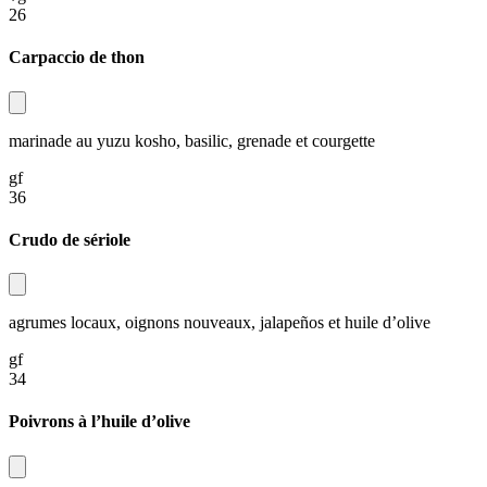
26​​​​‌ ‍ ​‍​‍‌‍ ‌ ​‍‌‍‍‌‌‍‌ ‌‍‍‌‌‍ ‍​‍​‍​ ‍‍​‍​‍‌ ​ ‌‍​‌‌‍ ‍‌‍‍‌‌ ‌​‌ ‍‌​‍ ‍‌‍‍‌‌‍ ​‍​‍​‍ ​​‍​‍‌‍‍​‌ ​‍‌‍‌‌‌‍‌‍​‍​‍​ ‍‍​‍​‍‌‍‍​‌ ‌​‌ ‌​‌ ​​‌ ​ ​ ‍‍​‍ ​‍ ‌‍ ​​‍ ‌‌‍​‌‌‍ ‍‌‍‌​​‍ ‌‌ ​‍​‍ ‌‌‍‍​‌‍ ‌ ‌​‌‍‌‌‌‍ ​‌ ​ ​‍ ‌‌ ​ ‌ ‌​‌ ‌‌‌‍‌​‌‍‍‌‌‍ ​‍ ‍‌ ‌‍‌‍‌‌‌ ​‍‌‍​ ‌‍‌‌‌‍ ​​‍ ‍‌‍​‌‌ ​​‌ ​​​‍ ‌‍‍‌‌‍ ‍‌ ‌​‌‍‌‌‌‍ ‍‌ ‌​​‍ ‌‍‌‌‌‍‌​‌‍‍‌‌ ‌​​‍ ‌‍ ‌‌‍ ‌‍‌​‌‍‌‌​ ‌‌ ​​‌ ​‍‌‍‌‌‌ ​ ‌‍‌‌‌‍ ‍‌ ‌​‌‍​‌‌ ‌​‌‍‍‌‌‍ ‌‍ ‍​ ‍ ‌‍‍‌‌‍‌​​ ‌‌‍​‌‌‍​‍​ ‍​‌‍‌‍‌‍‌​​ ‌‌​ ​‌​ ​‌​‍ ‌​ ​​​ ​ ‌‍​ ‌‍​‌​‍ ‌​ ‌​​ ‌‍​ ​‌​ ‌​​‍ ‌​ ‍‌​ ‌ ​ ‌‌‌‍‌‍​‍ ‌‌‍‌‍‌‍​‍​ ‌‌​ ​‌‌‍‌‌​ ‍‌‌‍‌​‌‍​‌​ ‌‌​ ​​​ ‌‍‌‍‌‌​ ‍ ‌ ‌​‌ ‍‌‌ ​​‌‍‌‌​ ‌‌‍‍​‌‍ ‌ ‌​‌‍‌‌‌‍ ​‌​ ‌‌‍‌‌‌‍ ‍‌ ‌‌‌​‍‌‌ ‌​‌‍‌‌‌‍ ‌​ ‍ ‌ ​​‌‍​‌‌ ‌​‌‍‍​​ ‌‌ ​​‌ ​‍‌‍‍‌‌‍​ ‌‍‌‌​ ‌‍​‍‌‍​‌‌ ​ ‌‍‌‌‌‌‌‌‌ ​‍‌‍ ​​ ‌‌‍‍​‌ ‌​‌ ‌​‌ ​​‌ ​ ​‍‌‌​ ​ ‌​​‌​‍‌‌​ ​‍‌​‌‍​‍‌‌​ ​‍‌​‌‍‌‍ ​​‍ ‌‌‍​‌‌‍ ‍‌‍‌​​‍ ‌‌ ​‍​‍ ‌‌‍‍​‌‍ ‌ ‌​‌‍‌‌‌‍ ​‌ ​ ​‍ ‌‌ ​ ‌ ‌​‌ ‌‌‌‍‌​‌‍‍‌‌‍ ​‍ ‍‌ ‌‍‌‍‌‌‌ ​‍‌‍​ ‌‍‌‌‌‍ ​​‍ ‍‌‍​‌‌ ​​‌ ​​​‍‌‍‌‍‍‌‌‍‌​​ ‌‌‍​‌‌‍​‍​ ‍​‌‍‌‍‌‍‌​​ ‌‌​ ​‌​ ​‌​‍ ‌​ ​​​ ​ ‌‍​ ‌‍​‌​‍ ‌​ ‌​​ ‌‍​ ​‌​ ‌​​‍ ‌​ ‍‌​ ‌ ​ ‌‌‌‍‌‍​‍ ‌‌‍‌‍‌‍​‍​ ‌‌​ ​‌‌‍‌‌​ ‍‌‌‍‌​‌‍​‌​ ‌‌​ ​​​ ‌‍‌‍‌‌​‍‌‍‌ ‌​‌ ‍‌‌ ​​‌‍‌‌​ ‌‌‍‍​‌‍ ‌ ‌​‌‍‌‌‌‍ ​‌​ ‌‌‍‌‌‌‍ ‍‌ ‌‌‌​‍‌‌ ‌​‌‍‌‌‌‍ ‌​‍‌‍‌ ​​‌‍​‌‌ ‌​‌‍‍​​ ‌‌ ​​‌ ​‍‌‍‍‌‌‍​ ‌‍‌‌​‍‌‍‌ ​​‌‍‌‌‌ ​‍‌ ​ ‌ ​​‌‍‌‌‌‍​ ‌ ‌​‌‍‍‌‌ ‌‍‌‍‌‌​ ‌‌ ​​‌ ‌‌‌‍​‍‌‍ ​‌‍‍‌‌ ​ ‌‍‍​‌‍‌‌‌‍‌​​‍​‍‌ ‌
Carpaccio de thon​​​​‌ ‍ ​‍​‍‌‍ ‌ ​‍‌‍‍‌‌‍‌ ‌‍‍‌‌‍ ‍​‍​‍​ ‍‍​‍​‍‌ ​ ‌‍​‌‌‍ ‍‌‍‍‌‌ ‌​‌ ‍‌​‍ ‍‌‍‍‌‌‍ ​‍​‍​‍ ​​‍​‍‌‍‍​‌ ​‍‌‍‌‌‌‍‌‍​‍​‍​ ‍‍​‍​‍‌‍‍​‌ ‌​‌ ‌​‌ ​​‌ ​ ​ ‍‍​‍ ​‍ ‌‍ ​​‍ ‌‌‍​‌‌‍ ‍‌‍‌​​‍ ‌‌ ​‍​‍ ‌‌‍‍​‌‍ ‌ ‌​‌‍‌‌‌‍ ​‌ ​ ​‍ ‌‌ ​ ‌ ‌​‌ ‌‌‌‍‌​‌‍‍‌‌‍ ​‍ ‍‌ ‌‍‌‍‌‌‌ ​‍‌‍​ ‌‍‌‌‌‍ ​​‍ ‍‌‍​‌‌ ​​‌ ​​​‍ ‌‍‍‌‌‍ ‍‌ ‌​‌‍‌‌‌‍ ‍‌ ‌​​‍ ‌‍‌‌‌‍‌​‌‍‍‌‌ ‌​​‍ ‌‍ ‌‌‍ ‌‍‌​‌‍‌‌​ ‌‌ ​​‌ ​‍‌‍‌‌‌ ​ ‌‍‌‌‌‍ ‍‌ ‌​‌‍​‌‌ ‌​‌‍‍‌‌‍ ‌‍ ‍​ ‍ ‌‍‍‌‌‍‌​​ ‌​ ​ ‌‍​‌‌‍​ ​ ​‌‌‍​‌‌‍‌‌​ ​‍​ ​‍​‍ ‌​ ​​​ ‌ ​ ‍​​ ‌ ​‍ ‌​ ‌​​ ‌ ​ ‌‍​ ​‌​‍ ‌‌‍​‌​ ‌ ​ ‌‌‌‍‌​​‍ ‌​ ‌‍​ ​​‌‍‌‌‌‍​ ​ ‌​‌‍‌​​ ‌​​ ​ ​ ‍‌​ ‍‌​ ​​‌‍‌‍​ ‍ ‌ ‌​‌ ‍‌‌ ​​‌‍‌‌​ ‌‌‍‍​‌‍ ‌ ‌​‌‍‌‌‌‍ ​‌​ ‌‌‍‌‌‌‍ ‍‌ ‌‌‌​‍‌‌ ‌​‌‍‌‌‌‍ ‌​ ‍ ‌ ​​‌‍​‌‌ ‌​‌‍‍​​ ‌‌ ‌​‌‍‍‌‌ ‌​‌‍ ​‌‍‌‌​ ‌‍​‍‌‍​‌‌ ​ ‌‍‌‌‌‌‌‌‌ ​‍‌‍ ​​ ‌‌‍‍​‌ ‌​‌ ‌​‌ ​​‌ ​ ​‍‌‌​ ​ ‌​​‌​‍‌‌​ ​‍‌​‌‍​‍‌‌​ ​‍‌​‌‍‌‍ ​​‍ ‌‌‍​‌‌‍ ‍‌‍‌​​‍ ‌‌ ​‍​‍ ‌‌‍‍​‌‍ ‌ ‌​‌‍‌‌‌‍ ​‌ ​ ​‍ ‌‌ ​ ‌ ‌​‌ ‌‌‌‍‌​‌‍‍‌‌‍ ​‍ ‍‌ ‌‍‌‍‌‌‌ ​‍‌‍​ ‌‍‌‌‌‍ ​​‍ ‍‌‍​‌‌ ​​‌ ​​​‍‌‍‌‍‍‌‌‍‌​​ ‌​ ​ ‌‍​‌‌‍​ ​ ​‌‌‍​‌‌‍‌‌​ ​‍​ ​‍​‍ ‌​ ​​​ ‌ ​ ‍​​ ‌ ​‍ ‌​ ‌​​ ‌ ​ ‌‍​ ​‌​‍ ‌‌‍​‌​ ‌ ​ ‌‌‌‍‌​​‍ ‌​ ‌‍​ ​​‌‍‌‌‌‍​ ​ ‌​‌‍‌​​ ‌​​ ​ ​ ‍‌​ ‍‌​ ​​‌‍‌‍​‍‌‍‌ ‌​‌ ‍‌‌ ​​‌‍‌‌​ ‌‌‍‍​‌‍ ‌ ‌​‌‍‌‌‌‍ ​‌​ ‌‌‍‌‌‌‍ ‍‌ ‌‌‌​‍‌‌ ‌​‌‍‌‌‌‍ ‌​‍‌‍‌ ​​‌‍​‌‌ ‌​‌‍‍​​ ‌‌ ‌​‌‍‍‌‌ ‌​‌‍ ​‌‍‌‌​‍‌‍‌ ​​‌‍‌‌‌ ​‍‌ ​ ‌ ​​‌‍‌‌‌‍​ ‌ ‌​‌‍‍‌‌ ‌‍‌‍‌‌​ ‌‌ ​​‌ ‌‌‌‍​‍‌‍ ​‌‍‍‌‌ ​ ‌‍‍​‌‍‌‌‌‍‌​​‍​‍‌ ‌
marinade au yuzu kosho, basilic, grenade et courgette​​​​‌ ‍ ​‍​‍‌‍ ‌ ​‍‌‍‍‌‌‍‌ ‌‍‍‌‌‍ ‍​‍​‍​ ‍‍​‍​‍‌ ​ ‌‍​‌‌‍ ‍‌‍‍‌‌ ‌​‌ ‍‌​‍ ‍‌‍‍‌‌‍ ​‍​‍​‍ ​​‍​‍‌‍‍​‌ ​‍‌‍‌‌‌‍‌‍​‍​‍​ ‍‍​‍​‍‌‍‍​‌ ‌​‌ ‌​‌ ​​‌ ​ ​ ‍‍​‍ ​‍ ‌‍ ​​‍ ‌‌‍​‌‌‍ ‍‌‍‌​​‍ ‌‌ ​‍​‍ ‌‌‍‍​‌‍ ‌ ‌​‌‍‌‌‌‍ ​‌ ​ ​‍ ‌‌ ​ ‌ ‌​‌ ‌‌‌‍‌​‌‍‍‌‌‍ ​‍ ‍‌ ‌‍‌‍‌‌‌ ​‍‌‍​ ‌‍‌‌‌‍ ​​‍ ‍‌‍​‌‌ ​​‌ ​​​‍ ‌‍‍‌‌‍ ‍‌ ‌​‌‍‌‌‌‍ ‍‌ ‌​​‍ ‌‍‌‌‌‍‌​‌‍‍‌‌ ‌​​‍ ‌‍ ‌‌‍ ‌‍‌​‌‍‌‌​ ‌‌ ​​‌ ​‍‌‍‌‌‌ ​ ‌‍‌‌‌‍ ‍‌ ‌​‌‍​‌‌ ‌​‌‍‍‌‌‍ ‌‍ ‍​ ‍ ‌‍‍‌‌‍‌​​ ‌​ ​ ‌‍​‌‌‍​ ​ ​‌‌‍​‌‌‍‌‌​ ​‍​ ​‍​‍ ‌​ ​​​ ‌ ​ ‍​​ ‌ ​‍ ‌​ ‌​​ ‌ ​ ‌‍​ ​‌​‍ ‌‌‍​‌​ ‌ ​ ‌‌‌‍‌​​‍ ‌​ ‌‍​ ​​‌‍‌‌‌‍​ ​ ‌​‌‍‌​​ ‌​​ ​ ​ ‍‌​ ‍‌​ ​​‌‍‌‍​ ‍ ‌ ‌​‌ ‍‌‌ ​​‌‍‌‌​ ‌‌‍‍​‌‍ ‌ ‌​‌‍‌‌‌‍ ​‌​ ‌‌‍‌‌‌‍ ‍‌ ‌‌‌​‍‌‌ ‌​‌‍‌‌‌‍ ‌​ ‍ ‌ ​​‌‍​‌‌ ‌​‌‍‍​​ ‌‌‍‌​‌‍‌‌‌ ​ ‌‍​ ‌ ​‍‌‍‍‌‌ ​​‌ ‌​‌‍‍‌‌‍ ‌‍ ‍​ ‌‍​‍‌‍​‌‌ ​ ‌‍‌‌‌‌‌‌‌ ​‍‌‍ ​​ ‌‌‍‍​‌ ‌​‌ ‌​‌ ​​‌ ​ ​‍‌‌​ ​ ‌​​‌​‍‌‌​ ​‍‌​‌‍​‍‌‌​ ​‍‌​‌‍‌‍ ​​‍ ‌‌‍​‌‌‍ ‍‌‍‌​​‍ ‌‌ ​‍​‍ ‌‌‍‍​‌‍ ‌ ‌​‌‍‌‌‌‍ ​‌ ​ ​‍ ‌‌ ​ ‌ ‌​‌ ‌‌‌‍‌​‌‍‍‌‌‍ ​‍ ‍‌ ‌‍‌‍‌‌‌ ​‍‌‍​ ‌‍‌‌‌‍ ​​‍ ‍‌‍​‌‌ ​​‌ ​​​‍‌‍‌‍‍‌‌‍‌​​ ‌​ ​ ‌‍​‌‌‍​ ​ ​‌‌‍​‌‌‍‌‌​ ​‍​ ​‍​‍ ‌​ ​​​ ‌ ​ ‍​​ ‌ ​‍ ‌​ ‌​​ ‌ ​ ‌‍​ ​‌​‍ ‌‌‍​‌​ ‌ ​ ‌‌‌‍‌​​‍ ‌​ ‌‍​ ​​‌‍‌‌‌‍​ ​ ‌​‌‍‌​​ ‌​​ ​ ​ ‍‌​ ‍‌​ ​​‌‍‌‍​‍‌‍‌ ‌​‌ ‍‌‌ ​​‌‍‌‌​ ‌‌‍‍​‌‍ ‌ ‌​‌‍‌‌‌‍ ​‌​ ‌‌‍‌‌‌‍ ‍‌ ‌‌‌​‍‌‌ ‌​‌‍‌‌‌‍ ‌​‍‌‍‌ ​​‌‍​‌‌ ‌​‌‍‍​​ ‌‌‍‌​‌‍‌‌‌ ​ ‌‍​ ‌ ​‍‌‍‍‌‌ ​​‌ ‌​‌‍‍‌‌‍ ‌‍ ‍​‍‌‍‌ ​​‌‍‌‌‌ ​‍‌ ​ ‌ ​​‌‍‌‌‌‍​ ‌ ‌​‌‍‍‌‌ ‌‍‌‍‌‌​ ‌‌ ​​‌ ‌‌‌‍​‍‌‍ ​‌‍‍‌‌ ​ ‌‍‍​‌‍‌‌‌‍‌​​‍​‍‌ ‌
gf​​​​‌ ‍ ​‍​‍‌‍ ‌ ​‍‌‍‍‌‌‍‌ ‌‍‍‌‌‍ ‍​‍​‍​ ‍‍​‍​‍‌ ​ ‌‍​‌‌‍ ‍‌‍‍‌‌ ‌​‌ ‍‌​‍ ‍‌‍‍‌‌‍ ​‍​‍​‍ ​​‍​‍‌‍‍​‌ ​‍‌‍‌‌‌‍‌‍​‍​‍​ ‍‍​‍​‍‌‍‍​‌ ‌​‌ ‌​‌ ​​‌ ​ ​ ‍‍​‍ ​‍ ‌‍ ​​‍ ‌‌‍​‌‌‍ ‍‌‍‌​​‍ ‌‌ ​‍​‍ ‌‌‍‍​‌‍ ‌ ‌​‌‍‌‌‌‍ ​‌ ​ ​‍ ‌‌ ​ ‌ ‌​‌ ‌‌‌‍‌​‌‍‍‌‌‍ ​‍ ‍‌ ‌‍‌‍‌‌‌ ​‍‌‍​ ‌‍‌‌‌‍ ​​‍ ‍‌‍​‌‌ ​​‌ ​​​‍ ‌‍‍‌‌‍ ‍‌ ‌​‌‍‌‌‌‍ ‍‌ ‌​​‍ ‌‍‌‌‌‍‌​‌‍‍‌‌ ‌​​‍ ‌‍ ‌‌‍ ‌‍‌​‌‍‌‌​ ‌‌ ​​‌ ​‍‌‍‌‌‌ ​ ‌‍‌‌‌‍ ‍‌ ‌​‌‍​‌‌ ‌​‌‍‍‌‌‍ ‌‍ ‍​ ‍ ‌‍‍‌‌‍‌​​ ‌​ ​ ‌‍​‌‌‍​ ​ ​‌‌‍​‌‌‍‌‌​ ​‍​ ​‍​‍ ‌​ ​​​ ‌ ​ ‍​​ ‌ ​‍ ‌​ ‌​​ ‌ ​ ‌‍​ ​‌​‍ ‌‌‍​‌​ ‌ ​ ‌‌‌‍‌​​‍ ‌​ ‌‍​ ​​‌‍‌‌‌‍​ ​ ‌​‌‍‌​​ ‌​​ ​ ​ ‍‌​ ‍‌​ ​​‌‍‌‍​ ‍ ‌ ‌​‌ ‍‌‌ ​​‌‍‌‌​ ‌‌‍‍​‌‍ ‌ ‌​‌‍‌‌‌‍ ​‌​ ‌‌‍‌‌‌‍ ‍‌ ‌‌‌​‍‌‌ ‌​‌‍‌‌‌‍ ‌​ ‍ ‌ ​​‌‍​‌‌ ‌​‌‍‍​​ ‌‌‍‌​‌‍‍‌‌‍‌‌‌ ‌​‌‍​‌‌ ​‍‌ ‍‌‌​‍‌‌‍ ‍‌‍‌‍‌‍ ​ ‌‍​‍‌‍​‌‌ ​ ‌‍‌‌‌‌‌‌‌ ​‍‌‍ ​​ ‌‌‍‍​‌ ‌​‌ ‌​‌ ​​‌ ​ ​‍‌‌​ ​ ‌​​‌​‍‌‌​ ​‍‌​‌‍​‍‌‌​ ​‍‌​‌‍‌‍ ​​‍ ‌‌‍​‌‌‍ ‍‌‍‌​​‍ ‌‌ ​‍​‍ ‌‌‍‍​‌‍ ‌ ‌​‌‍‌‌‌‍ ​‌ ​ ​‍ ‌‌ ​ ‌ ‌​‌ ‌‌‌‍‌​‌‍‍‌‌‍ ​‍ ‍‌ ‌‍‌‍‌‌‌ ​‍‌‍​ ‌‍‌‌‌‍ ​​‍ ‍‌‍​‌‌ ​​‌ ​​​‍‌‍‌‍‍‌‌‍‌​​ ‌​ ​ ‌‍​‌‌‍​ ​ ​‌‌‍​‌‌‍‌‌​ ​‍​ ​‍​‍ ‌​ ​​​ ‌ ​ ‍​​ ‌ ​‍ ‌​ ‌​​ ‌ ​ ‌‍​ ​‌​‍ ‌‌‍​‌​ ‌ ​ ‌‌‌‍‌​​‍ ‌​ ‌‍​ ​​‌‍‌‌‌‍​ ​ ‌​‌‍‌​​ ‌​​ ​ ​ ‍‌​ ‍‌​ ​​‌‍‌‍​‍‌‍‌ ‌​‌ ‍‌‌ ​​‌‍‌‌​ ‌‌‍‍​‌‍ ‌ ‌​‌‍‌‌‌‍ ​‌​ ‌‌‍‌‌‌‍ ‍‌ ‌‌‌​‍‌‌ ‌​‌‍‌‌‌‍ ‌​‍‌‍‌ ​​‌‍​‌‌ ‌​‌‍‍​​ ‌‌‍‌​‌‍‍‌‌‍‌‌‌ ‌​‌‍​‌‌ ​‍‌ ‍‌‌​‍‌‌‍ ‍‌‍‌‍‌‍ ​‍‌‍‌ ​​‌‍‌‌‌ ​‍‌ ​ ‌ ​​‌‍‌‌‌‍​ ‌ ‌​‌‍‍‌‌ ‌‍‌‍‌‌​ ‌‌ ​​‌ ‌‌‌‍​‍‌‍ ​‌‍‍‌‌ ​ ‌‍‍​‌‍‌‌‌‍‌​​‍​‍‌ ‌
36​​​​‌ ‍ ​‍​‍‌‍ ‌ ​‍‌‍‍‌‌‍‌ ‌‍‍‌‌‍ ‍​‍​‍​ ‍‍​‍​‍‌ ​ ‌‍​‌‌‍ ‍‌‍‍‌‌ ‌​‌ ‍‌​‍ ‍‌‍‍‌‌‍ ​‍​‍​‍ ​​‍​‍‌‍‍​‌ ​‍‌‍‌‌‌‍‌‍​‍​‍​ ‍‍​‍​‍‌‍‍​‌ ‌​‌ ‌​‌ ​​‌ ​ ​ ‍‍​‍ ​‍ ‌‍ ​​‍ ‌‌‍​‌‌‍ ‍‌‍‌​​‍ ‌‌ ​‍​‍ ‌‌‍‍​‌‍ ‌ ‌​‌‍‌‌‌‍ ​‌ ​ ​‍ ‌‌ ​ ‌ ‌​‌ ‌‌‌‍‌​‌‍‍‌‌‍ ​‍ ‍‌ ‌‍‌‍‌‌‌ ​‍‌‍​ ‌‍‌‌‌‍ ​​‍ ‍‌‍​‌‌ ​​‌ ​​​‍ ‌‍‍‌‌‍ ‍‌ ‌​‌‍‌‌‌‍ ‍‌ ‌​​‍ ‌‍‌‌‌‍‌​‌‍‍‌‌ ‌​​‍ ‌‍ ‌‌‍ ‌‍‌​‌‍‌‌​ ‌‌ ​​‌ ​‍‌‍‌‌‌ ​ ‌‍‌‌‌‍ ‍‌ ‌​‌‍​‌‌ ‌​‌‍‍‌‌‍ ‌‍ ‍​ ‍ ‌‍‍‌‌‍‌​​ ‌​ ​ ‌‍​‌‌‍​ ​ ​‌‌‍​‌‌‍‌‌​ ​‍​ ​‍​‍ ‌​ ​​​ ‌ ​ ‍​​ ‌ ​‍ ‌​ ‌​​ ‌ ​ ‌‍​ ​‌​‍ ‌‌‍​‌​ ‌ ​ ‌‌‌‍‌​​‍ ‌​ ‌‍​ ​​‌‍‌‌‌‍​ ​ ‌​‌‍‌​​ ‌​​ ​ ​ ‍‌​ ‍‌​ ​​‌‍‌‍​ ‍ ‌ ‌​‌ ‍‌‌ ​​‌‍‌‌​ ‌‌‍‍​‌‍ ‌ ‌​‌‍‌‌‌‍ ​‌​ ‌‌‍‌‌‌‍ ‍‌ ‌‌‌​‍‌‌ ‌​‌‍‌‌‌‍ ‌​ ‍ ‌ ​​‌‍​‌‌ ‌​‌‍‍​​ ‌‌ ​​‌ ​‍‌‍‍‌‌‍​ ‌‍‌‌​ ‌‍​‍‌‍​‌‌ ​ ‌‍‌‌‌‌‌‌‌ ​‍‌‍ ​​ ‌‌‍‍​‌ ‌​‌ ‌​‌ ​​‌ ​ ​‍‌‌​ ​ ‌​​‌​‍‌‌​ ​‍‌​‌‍​‍‌‌​ ​‍‌​‌‍‌‍ ​​‍ ‌‌‍​‌‌‍ ‍‌‍‌​​‍ ‌‌ ​‍​‍ ‌‌‍‍​‌‍ ‌ ‌​‌‍‌‌‌‍ ​‌ ​ ​‍ ‌‌ ​ ‌ ‌​‌ ‌‌‌‍‌​‌‍‍‌‌‍ ​‍ ‍‌ ‌‍‌‍‌‌‌ ​‍‌‍​ ‌‍‌‌‌‍ ​​‍ ‍‌‍​‌‌ ​​‌ ​​​‍‌‍‌‍‍‌‌‍‌​​ ‌​ ​ ‌‍​‌‌‍​ ​ ​‌‌‍​‌‌‍‌‌​ ​‍​ ​‍​‍ ‌​ ​​​ ‌ ​ ‍​​ ‌ ​‍ ‌​ ‌​​ ‌ ​ ‌‍​ ​‌​‍ ‌‌‍​‌​ ‌ ​ ‌‌‌‍‌​​‍ ‌​ ‌‍​ ​​‌‍‌‌‌‍​ ​ ‌​‌‍‌​​ ‌​​ ​ ​ ‍‌​ ‍‌​ ​​‌‍‌‍​‍‌‍‌ ‌​‌ ‍‌‌ ​​‌‍‌‌​ ‌‌‍‍​‌‍ ‌ ‌​‌‍‌‌‌‍ ​‌​ ‌‌‍‌‌‌‍ ‍‌ ‌‌‌​‍‌‌ ‌​‌‍‌‌‌‍ ‌​‍‌‍‌ ​​‌‍​‌‌ ‌​‌‍‍​​ ‌‌ ​​‌ ​‍‌‍‍‌‌‍​ ‌‍‌‌​‍‌‍‌ ​​‌‍‌‌‌ ​‍‌ ​ ‌ ​​‌‍‌‌‌‍​ ‌ ‌​‌‍‍‌‌ ‌‍‌‍‌‌​ ‌‌ ​​‌ ‌‌‌‍​‍‌‍ ​‌‍‍‌‌ ​ ‌‍‍​‌‍‌‌‌‍‌​​‍​‍‌ ‌
Crudo de sériole​​​​‌ ‍ ​‍​‍‌‍ ‌ ​‍‌‍‍‌‌‍‌ ‌‍‍‌‌‍ ‍​‍​‍​ ‍‍​‍​‍‌ ​ ‌‍​‌‌‍ ‍‌‍‍‌‌ ‌​‌ ‍‌​‍ ‍‌‍‍‌‌‍ ​‍​‍​‍ ​​‍​‍‌‍‍​‌ ​‍‌‍‌‌‌‍‌‍​‍​‍​ ‍‍​‍​‍‌‍‍​‌ ‌​‌ ‌​‌ ​​‌ ​ ​ ‍‍​‍ ​‍ ‌‍ ​​‍ ‌‌‍​‌‌‍ ‍‌‍‌​​‍ ‌‌ ​‍​‍ ‌‌‍‍​‌‍ ‌ ‌​‌‍‌‌‌‍ ​‌ ​ ​‍ ‌‌ ​ ‌ ‌​‌ ‌‌‌‍‌​‌‍‍‌‌‍ ​‍ ‍‌ ‌‍‌‍‌‌‌ ​‍‌‍​ ‌‍‌‌‌‍ ​​‍ ‍‌‍​‌‌ ​​‌ ​​​‍ ‌‍‍‌‌‍ ‍‌ ‌​‌‍‌‌‌‍ ‍‌ ‌​​‍ ‌‍‌‌‌‍‌​‌‍‍‌‌ ‌​​‍ ‌‍ ‌‌‍ ‌‍‌​‌‍‌‌​ ‌‌ ​​‌ ​‍‌‍‌‌‌ ​ ‌‍‌‌‌‍ ‍‌ ‌​‌‍​‌‌ ‌​‌‍‍‌‌‍ ‌‍ ‍​ ‍ ‌‍‍‌‌‍‌​​ ‌‌‍‌‌​ ‌​​ ​​​ ​ ‌‍​ ​ ​ ​ ‌‍​ ​​​‍ ‌​ ‍​​ ​‍​ ‌ ‌‍‌​​‍ ‌​ ‌​‌‍‌‍​ ​ ‌‍‌‌​‍ ‌​ ‍‌​ ‌​‌‍‌​‌‍‌​​‍ ‌​ ‍‌‌‍​‌​ ‌ ‌‍‌‍‌‍​‌‌‍​ ​ ‌ ​ ​‌​ ‍​​ ‌‌​ ‌​​ ​​​ ‍ ‌ ‌​‌ ‍‌‌ ​​‌‍‌‌​ ‌‌‍‍​‌‍ ‌ ‌​‌‍‌‌‌‍ ​‌​ ‌‌‍‌‌‌‍ ‍‌ ‌‌‌​‍‌‌ ‌​‌‍‌‌‌‍ ‌​ ‍ ‌ ​​‌‍​‌‌ ‌​‌‍‍​​ ‌‌ ‌​‌‍‍‌‌ ‌​‌‍ ​‌‍‌‌​ ‌‍​‍‌‍​‌‌ ​ ‌‍‌‌‌‌‌‌‌ ​‍‌‍ ​​ ‌‌‍‍​‌ ‌​‌ ‌​‌ ​​‌ ​ ​‍‌‌​ ​ ‌​​‌​‍‌‌​ ​‍‌​‌‍​‍‌‌​ ​‍‌​‌‍‌‍ ​​‍ ‌‌‍​‌‌‍ ‍‌‍‌​​‍ ‌‌ ​‍​‍ ‌‌‍‍​‌‍ ‌ ‌​‌‍‌‌‌‍ ​‌ ​ ​‍ ‌‌ ​ ‌ ‌​‌ ‌‌‌‍‌​‌‍‍‌‌‍ ​‍ ‍‌ ‌‍‌‍‌‌‌ ​‍‌‍​ ‌‍‌‌‌‍ ​​‍ ‍‌‍​‌‌ ​​‌ ​​​‍‌‍‌‍‍‌‌‍‌​​ ‌‌‍‌‌​ ‌​​ ​​​ ​ ‌‍​ ​ ​ ​ ‌‍​ ​​​‍ ‌​ ‍​​ ​‍​ ‌ ‌‍‌​​‍ ‌​ ‌​‌‍‌‍​ ​ ‌‍‌‌​‍ ‌​ ‍‌​ ‌​‌‍‌​‌‍‌​​‍ ‌​ ‍‌‌‍​‌​ ‌ ‌‍‌‍‌‍​‌‌‍​ ​ ‌ ​ ​‌​ ‍​​ ‌‌​ ‌​​ ​​​‍‌‍‌ ‌​‌ ‍‌‌ ​​‌‍‌‌​ ‌‌‍‍​‌‍ ‌ ‌​‌‍‌‌‌‍ ​‌​ ‌‌‍‌‌‌‍ ‍‌ ‌‌‌​‍‌‌ ‌​‌‍‌‌‌‍ ‌​‍‌‍‌ ​​‌‍​‌‌ ‌​‌‍‍​​ ‌‌ ‌​‌‍‍‌‌ ‌​‌‍ ​‌‍‌‌​‍‌‍‌ ​​‌‍‌‌‌ ​‍‌ ​ ‌ ​​‌‍‌‌‌‍​ ‌ ‌​‌‍‍‌‌ ‌‍‌‍‌‌​ ‌‌ ​​‌ ‌‌‌‍​‍‌‍ ​‌‍‍‌‌ ​ ‌‍‍​‌‍‌‌‌‍‌​​‍​‍‌ ‌
agrumes locaux, oignons nouveaux, jalapeños et huile d’olive​​​​‌ ‍ ​‍​‍‌‍ ‌ ​‍‌‍‍‌‌‍‌ ‌‍‍‌‌‍ ‍​‍​‍​ ‍‍​‍​‍‌ ​ ‌‍​‌‌‍ ‍‌‍‍‌‌ ‌​‌ ‍‌​‍ ‍‌‍‍‌‌‍ ​‍​‍​‍ ​​‍​‍‌‍‍​‌ ​‍‌‍‌‌‌‍‌‍​‍​‍​ ‍‍​‍​‍‌‍‍​‌ ‌​‌ ‌​‌ ​​‌ ​ ​ ‍‍​‍ ​‍ ‌‍ ​​‍ ‌‌‍​‌‌‍ ‍‌‍‌​​‍ ‌‌ ​‍​‍ ‌‌‍‍​‌‍ ‌ ‌​‌‍‌‌‌‍ ​‌ ​ ​‍ ‌‌ ​ ‌ ‌​‌ ‌‌‌‍‌​‌‍‍‌‌‍ ​‍ ‍‌ ‌‍‌‍‌‌‌ ​‍‌‍​ ‌‍‌‌‌‍ ​​‍ ‍‌‍​‌‌ ​​‌ ​​​‍ ‌‍‍‌‌‍ ‍‌ ‌​‌‍‌‌‌‍ ‍‌ ‌​​‍ ‌‍‌‌‌‍‌​‌‍‍‌‌ ‌​​‍ ‌‍ ‌‌‍ ‌‍‌​‌‍‌‌​ ‌‌ ​​‌ ​‍‌‍‌‌‌ ​ ‌‍‌‌‌‍ ‍‌ ‌​‌‍​‌‌ ‌​‌‍‍‌‌‍ ‌‍ ‍​ ‍ ‌‍‍‌‌‍‌​​ ‌‌‍‌‌​ ‌​​ ​​​ ​ ‌‍​ ​ ​ ​ ‌‍​ ​​​‍ ‌​ ‍​​ ​‍​ ‌ ‌‍‌​​‍ ‌​ ‌​‌‍‌‍​ ​ ‌‍‌‌​‍ ‌​ ‍‌​ ‌​‌‍‌​‌‍‌​​‍ ‌​ ‍‌‌‍​‌​ ‌ ‌‍‌‍‌‍​‌‌‍​ ​ ‌ ​ ​‌​ ‍​​ ‌‌​ ‌​​ ​​​ ‍ ‌ ‌​‌ ‍‌‌ ​​‌‍‌‌​ ‌‌‍‍​‌‍ ‌ ‌​‌‍‌‌‌‍ ​‌​ ‌‌‍‌‌‌‍ ‍‌ ‌‌‌​‍‌‌ ‌​‌‍‌‌‌‍ ‌​ ‍ ‌ ​​‌‍​‌‌ ‌​‌‍‍​​ ‌‌‍‌​‌‍‌‌‌ ​ ‌‍​ ‌ ​‍‌‍‍‌‌ ​​‌ ‌​‌‍‍‌‌‍ ‌‍ ‍​ ‌‍​‍‌‍​‌‌ ​ ‌‍‌‌‌‌‌‌‌ ​‍‌‍ ​​ ‌‌‍‍​‌ ‌​‌ ‌​‌ ​​‌ ​ ​‍‌‌​ ​ ‌​​‌​‍‌‌​ ​‍‌​‌‍​‍‌‌​ ​‍‌​‌‍‌‍ ​​‍ ‌‌‍​‌‌‍ ‍‌‍‌​​‍ ‌‌ ​‍​‍ ‌‌‍‍​‌‍ ‌ ‌​‌‍‌‌‌‍ ​‌ ​ ​‍ ‌‌ ​ ‌ ‌​‌ ‌‌‌‍‌​‌‍‍‌‌‍ ​‍ ‍‌ ‌‍‌‍‌‌‌ ​‍‌‍​ ‌‍‌‌‌‍ ​​‍ ‍‌‍​‌‌ ​​‌ ​​​‍‌‍‌‍‍‌‌‍‌​​ ‌‌‍‌‌​ ‌​​ ​​​ ​ ‌‍​ ​ ​ ​ ‌‍​ ​​​‍ ‌​ ‍​​ ​‍​ ‌ ‌‍‌​​‍ ‌​ ‌​‌‍‌‍​ ​ ‌‍‌‌​‍ ‌​ ‍‌​ ‌​‌‍‌​‌‍‌​​‍ ‌​ ‍‌‌‍​‌​ ‌ ‌‍‌‍‌‍​‌‌‍​ ​ ‌ ​ ​‌​ ‍​​ ‌‌​ ‌​​ ​​​‍‌‍‌ ‌​‌ ‍‌‌ ​​‌‍‌‌​ ‌‌‍‍​‌‍ ‌ ‌​‌‍‌‌‌‍ ​‌​ ‌‌‍‌‌‌‍ ‍‌ ‌‌‌​‍‌‌ ‌​‌‍‌‌‌‍ ‌​‍‌‍‌ ​​‌‍​‌‌ ‌​‌‍‍​​ ‌‌‍‌​‌‍‌‌‌ ​ ‌‍​ ‌ ​‍‌‍‍‌‌ ​​‌ ‌​‌‍‍‌‌‍ ‌‍ ‍​‍‌‍‌ ​​‌‍‌‌‌ ​‍‌ ​ ‌ ​​‌‍‌‌‌‍​ ‌ ‌​‌‍‍‌‌ ‌‍‌‍‌‌​ ‌‌ ​​‌ ‌‌‌‍​‍‌‍ ​‌‍‍‌‌ ​ ‌‍‍​‌‍‌‌‌‍‌​​‍​‍‌ ‌
gf​​​​‌ ‍ ​‍​‍‌‍ ‌ ​‍‌‍‍‌‌‍‌ ‌‍‍‌‌‍ ‍​‍​‍​ ‍‍​‍​‍‌ ​ ‌‍​‌‌‍ ‍‌‍‍‌‌ ‌​‌ ‍‌​‍ ‍‌‍‍‌‌‍ ​‍​‍​‍ ​​‍​‍‌‍‍​‌ ​‍‌‍‌‌‌‍‌‍​‍​‍​ ‍‍​‍​‍‌‍‍​‌ ‌​‌ ‌​‌ ​​‌ ​ ​ ‍‍​‍ ​‍ ‌‍ ​​‍ ‌‌‍​‌‌‍ ‍‌‍‌​​‍ ‌‌ ​‍​‍ ‌‌‍‍​‌‍ ‌ ‌​‌‍‌‌‌‍ ​‌ ​ ​‍ ‌‌ ​ ‌ ‌​‌ ‌‌‌‍‌​‌‍‍‌‌‍ ​‍ ‍‌ ‌‍‌‍‌‌‌ ​‍‌‍​ ‌‍‌‌‌‍ ​​‍ ‍‌‍​‌‌ ​​‌ ​​​‍ ‌‍‍‌‌‍ ‍‌ ‌​‌‍‌‌‌‍ ‍‌ ‌​​‍ ‌‍‌‌‌‍‌​‌‍‍‌‌ ‌​​‍ ‌‍ ‌‌‍ ‌‍‌​‌‍‌‌​ ‌‌ ​​‌ ​‍‌‍‌‌‌ ​ ‌‍‌‌‌‍ ‍‌ ‌​‌‍​‌‌ ‌​‌‍‍‌‌‍ ‌‍ ‍​ ‍ ‌‍‍‌‌‍‌​​ ‌‌‍‌‌​ ‌​​ ​​​ ​ ‌‍​ ​ ​ ​ ‌‍​ ​​​‍ ‌​ ‍​​ ​‍​ ‌ ‌‍‌​​‍ ‌​ ‌​‌‍‌‍​ ​ ‌‍‌‌​‍ ‌​ ‍‌​ ‌​‌‍‌​‌‍‌​​‍ ‌​ ‍‌‌‍​‌​ ‌ ‌‍‌‍‌‍​‌‌‍​ ​ ‌ ​ ​‌​ ‍​​ ‌‌​ ‌​​ ​​​ ‍ ‌ ‌​‌ ‍‌‌ ​​‌‍‌‌​ ‌‌‍‍​‌‍ ‌ ‌​‌‍‌‌‌‍ ​‌​ ‌‌‍‌‌‌‍ ‍‌ ‌‌‌​‍‌‌ ‌​‌‍‌‌‌‍ ‌​ ‍ ‌ ​​‌‍​‌‌ ‌​‌‍‍​​ ‌‌‍‌​‌‍‍‌‌‍‌‌‌ ‌​‌‍​‌‌ ​‍‌ ‍‌‌​‍‌‌‍ ‍‌‍‌‍‌‍ ​ ‌‍​‍‌‍​‌‌ ​ ‌‍‌‌‌‌‌‌‌ ​‍‌‍ ​​ ‌‌‍‍​‌ ‌​‌ ‌​‌ ​​‌ ​ ​‍‌‌​ ​ ‌​​‌​‍‌‌​ ​‍‌​‌‍​‍‌‌​ ​‍‌​‌‍‌‍ ​​‍ ‌‌‍​‌‌‍ ‍‌‍‌​​‍ ‌‌ ​‍​‍ ‌‌‍‍​‌‍ ‌ ‌​‌‍‌‌‌‍ ​‌ ​ ​‍ ‌‌ ​ ‌ ‌​‌ ‌‌‌‍‌​‌‍‍‌‌‍ ​‍ ‍‌ ‌‍‌‍‌‌‌ ​‍‌‍​ ‌‍‌‌‌‍ ​​‍ ‍‌‍​‌‌ ​​‌ ​​​‍‌‍‌‍‍‌‌‍‌​​ ‌‌‍‌‌​ ‌​​ ​​​ ​ ‌‍​ ​ ​ ​ ‌‍​ ​​​‍ ‌​ ‍​​ ​‍​ ‌ ‌‍‌​​‍ ‌​ ‌​‌‍‌‍​ ​ ‌‍‌‌​‍ ‌​ ‍‌​ ‌​‌‍‌​‌‍‌​​‍ ‌​ ‍‌‌‍​‌​ ‌ ‌‍‌‍‌‍​‌‌‍​ ​ ‌ ​ ​‌​ ‍​​ ‌‌​ ‌​​ ​​​‍‌‍‌ ‌​‌ ‍‌‌ ​​‌‍‌‌​ ‌‌‍‍​‌‍ ‌ ‌​‌‍‌‌‌‍ ​‌​ ‌‌‍‌‌‌‍ ‍‌ ‌‌‌​‍‌‌ ‌​‌‍‌‌‌‍ ‌​‍‌‍‌ ​​‌‍​‌‌ ‌​‌‍‍​​ ‌‌‍‌​‌‍‍‌‌‍‌‌‌ ‌​‌‍​‌‌ ​‍‌ ‍‌‌​‍‌‌‍ ‍‌‍‌‍‌‍ ​‍‌‍‌ ​​‌‍‌‌‌ ​‍‌ ​ ‌ ​​‌‍‌‌‌‍​ ‌ ‌​‌‍‍‌‌ ‌‍‌‍‌‌​ ‌‌ ​​‌ ‌‌‌‍​‍‌‍ ​‌‍‍‌‌ ​ ‌‍‍​‌‍‌‌‌‍‌​​‍​‍‌ ‌
34​​​​‌ ‍ ​‍​‍‌‍ ‌ ​‍‌‍‍‌‌‍‌ ‌‍‍‌‌‍ ‍​‍​‍​ ‍‍​‍​‍‌ ​ ‌‍​‌‌‍ ‍‌‍‍‌‌ ‌​‌ ‍‌​‍ ‍‌‍‍‌‌‍ ​‍​‍​‍ ​​‍​‍‌‍‍​‌ ​‍‌‍‌‌‌‍‌‍​‍​‍​ ‍‍​‍​‍‌‍‍​‌ ‌​‌ ‌​‌ ​​‌ ​ ​ ‍‍​‍ ​‍ ‌‍ ​​‍ ‌‌‍​‌‌‍ ‍‌‍‌​​‍ ‌‌ ​‍​‍ ‌‌‍‍​‌‍ ‌ ‌​‌‍‌‌‌‍ ​‌ ​ ​‍ ‌‌ ​ ‌ ‌​‌ ‌‌‌‍‌​‌‍‍‌‌‍ ​‍ ‍‌ ‌‍‌‍‌‌‌ ​‍‌‍​ ‌‍‌‌‌‍ ​​‍ ‍‌‍​‌‌ ​​‌ ​​​‍ ‌‍‍‌‌‍ ‍‌ ‌​‌‍‌‌‌‍ ‍‌ ‌​​‍ ‌‍‌‌‌‍‌​‌‍‍‌‌ ‌​​‍ ‌‍ ‌‌‍ ‌‍‌​‌‍‌‌​ ‌‌ ​​‌ ​‍‌‍‌‌‌ ​ ‌‍‌‌‌‍ ‍‌ ‌​‌‍​‌‌ ‌​‌‍‍‌‌‍ ‌‍ ‍​ ‍ ‌‍‍‌‌‍‌​​ ‌‌‍‌‌​ ‌​​ ​​​ ​ ‌‍​ ​ ​ ​ ‌‍​ ​​​‍ ‌​ ‍​​ ​‍​ ‌ ‌‍‌​​‍ ‌​ ‌​‌‍‌‍​ ​ ‌‍‌‌​‍ ‌​ ‍‌​ ‌​‌‍‌​‌‍‌​​‍ ‌​ ‍‌‌‍​‌​ ‌ ‌‍‌‍‌‍​‌‌‍​ ​ ‌ ​ ​‌​ ‍​​ ‌‌​ ‌​​ ​​​ ‍ ‌ ‌​‌ ‍‌‌ ​​‌‍‌‌​ ‌‌‍‍​‌‍ ‌ ‌​‌‍‌‌‌‍ ​‌​ ‌‌‍‌‌‌‍ ‍‌ ‌‌‌​‍‌‌ ‌​‌‍‌‌‌‍ ‌​ ‍ ‌ ​​‌‍​‌‌ ‌​‌‍‍​​ ‌‌ ​​‌ ​‍‌‍‍‌‌‍​ ‌‍‌‌​ ‌‍​‍‌‍​‌‌ ​ ‌‍‌‌‌‌‌‌‌ ​‍‌‍ ​​ ‌‌‍‍​‌ ‌​‌ ‌​‌ ​​‌ ​ ​‍‌‌​ ​ ‌​​‌​‍‌‌​ ​‍‌​‌‍​‍‌‌​ ​‍‌​‌‍‌‍ ​​‍ ‌‌‍​‌‌‍ ‍‌‍‌​​‍ ‌‌ ​‍​‍ ‌‌‍‍​‌‍ ‌ ‌​‌‍‌‌‌‍ ​‌ ​ ​‍ ‌‌ ​ ‌ ‌​‌ ‌‌‌‍‌​‌‍‍‌‌‍ ​‍ ‍‌ ‌‍‌‍‌‌‌ ​‍‌‍​ ‌‍‌‌‌‍ ​​‍ ‍‌‍​‌‌ ​​‌ ​​​‍‌‍‌‍‍‌‌‍‌​​ ‌‌‍‌‌​ ‌​​ ​​​ ​ ‌‍​ ​ ​ ​ ‌‍​ ​​​‍ ‌​ ‍​​ ​‍​ ‌ ‌‍‌​​‍ ‌​ ‌​‌‍‌‍​ ​ ‌‍‌‌​‍ ‌​ ‍‌​ ‌​‌‍‌​‌‍‌​​‍ ‌​ ‍‌‌‍​‌​ ‌ ‌‍‌‍‌‍​‌‌‍​ ​ ‌ ​ ​‌​ ‍​​ ‌‌​ ‌​​ ​​​‍‌‍‌ ‌​‌ ‍‌‌ ​​‌‍‌‌​ ‌‌‍‍​‌‍ ‌ ‌​‌‍‌‌‌‍ ​‌​ ‌‌‍‌‌‌‍ ‍‌ ‌‌‌​‍‌‌ ‌​‌‍‌‌‌‍ ‌​‍‌‍‌ ​​‌‍​‌‌ ‌​‌‍‍​​ ‌‌ ​​‌ ​‍‌‍‍‌‌‍​ ‌‍‌‌​‍‌‍‌ ​​‌‍‌‌‌ ​‍‌ ​ ‌ ​​‌‍‌‌‌‍​ ‌ ‌​‌‍‍‌‌ ‌‍‌‍‌‌​ ‌‌ ​​‌ ‌‌‌‍​‍‌‍ ​‌‍‍‌‌ ​ ‌‍‍​‌‍‌‌‌‍‌​​‍​‍‌ ‌
Poivrons à l’huile d’olive​​​​‌ ‍ ​‍​‍‌‍ ‌ ​‍‌‍‍‌‌‍‌ ‌‍‍‌‌‍ ‍​‍​‍​ ‍‍​‍​‍‌ ​ ‌‍​‌‌‍ ‍‌‍‍‌‌ ‌​‌ ‍‌​‍ ‍‌‍‍‌‌‍ ​‍​‍​‍ ​​‍​‍‌‍‍​‌ ​‍‌‍‌‌‌‍‌‍​‍​‍​ ‍‍​‍​‍‌‍‍​‌ ‌​‌ ‌​‌ ​​‌ ​ ​ ‍‍​‍ ​‍ ‌‍ ​​‍ ‌‌‍​‌‌‍ ‍‌‍‌​​‍ ‌‌ ​‍​‍ ‌‌‍‍​‌‍ ‌ ‌​‌‍‌‌‌‍ ​‌ ​ ​‍ ‌‌ ​ ‌ ‌​‌ ‌‌‌‍‌​‌‍‍‌‌‍ ​‍ ‍‌ ‌‍‌‍‌‌‌ ​‍‌‍​ ‌‍‌‌‌‍ ​​‍ ‍‌‍​‌‌ ​​‌ ​​​‍ ‌‍‍‌‌‍ ‍‌ ‌​‌‍‌‌‌‍ ‍‌ ‌​​‍ ‌‍‌‌‌‍‌​‌‍‍‌‌ ‌​​‍ ‌‍ ‌‌‍ ‌‍‌​‌‍‌‌​ ‌‌ ​​‌ ​‍‌‍‌‌‌ ​ ‌‍‌‌‌‍ ‍‌ ‌​‌‍​‌‌ ‌​‌‍‍‌‌‍ ‌‍ ‍​ ‍ ‌‍‍‌‌‍‌​​ ‌‌‍​‌​ ‌​‌‍​ ​ ‌‌​ ‌ ​ ‌‍‌‍‌‍​ ‍‌​‍ ‌​ ‍​​ ‌‍​ ​‌​ ‌​​‍ ‌​ ‌​‌‍‌​‌‍‌‌​ ‌​​‍ ‌​ ‍‌​ ​ ​ ​ ​ ‌​​‍ ‌​ ​‍‌‍​‌​ ‍​​ ​‌​ ‌​​ ​​​ ‌‍​ ​‍​ ‌‍‌‍‌​‌‍‌​‌‍​‍​ ‍ ‌ ‌​‌ ‍‌‌ ​​‌‍‌‌​ ‌‌‍‍​‌‍ ‌ ‌​‌‍‌‌‌‍ ​‌​ ‌‌‍‌‌‌‍ ‍‌ ‌‌‌​‍‌‌ ‌​‌‍‌‌‌‍ ‌​ ‍ ‌ ​​‌‍​‌‌ ‌​‌‍‍​​ ‌‌ ‌​‌‍‍‌‌ ‌​‌‍ ​‌‍‌‌​ ‌‍​‍‌‍​‌‌ ​ ‌‍‌‌‌‌‌‌‌ ​‍‌‍ ​​ ‌‌‍‍​‌ ‌​‌ ‌​‌ ​​‌ ​ ​‍‌‌​ ​ ‌​​‌​‍‌‌​ ​‍‌​‌‍​‍‌‌​ ​‍‌​‌‍‌‍ ​​‍ ‌‌‍​‌‌‍ ‍‌‍‌​​‍ ‌‌ ​‍​‍ ‌‌‍‍​‌‍ ‌ ‌​‌‍‌‌‌‍ ​‌ ​ ​‍ ‌‌ ​ ‌ ‌​‌ ‌‌‌‍‌​‌‍‍‌‌‍ ​‍ ‍‌ ‌‍‌‍‌‌‌ ​‍‌‍​ ‌‍‌‌‌‍ ​​‍ ‍‌‍​‌‌ ​​‌ ​​​‍‌‍‌‍‍‌‌‍‌​​ ‌‌‍​‌​ ‌​‌‍​ ​ ‌‌​ ‌ ​ ‌‍‌‍‌‍​ ‍‌​‍ ‌​ ‍​​ ‌‍​ ​‌​ ‌​​‍ ‌​ ‌​‌‍‌​‌‍‌‌​ ‌​​‍ ‌​ ‍‌​ ​ ​ ​ ​ ‌​​‍ ‌​ ​‍‌‍​‌​ ‍​​ ​‌​ ‌​​ ​​​ ‌‍​ ​‍​ ‌‍‌‍‌​‌‍‌​‌‍​‍​‍‌‍‌ ‌​‌ ‍‌‌ ​​‌‍‌‌​ ‌‌‍‍​‌‍ ‌ ‌​‌‍‌‌‌‍ ​‌​ ‌‌‍‌‌‌‍ ‍‌ ‌‌‌​‍‌‌ ‌​‌‍‌‌‌‍ ‌​‍‌‍‌ ​​‌‍​‌‌ ‌​‌‍‍​​ ‌‌ ‌​‌‍‍‌‌ ‌​‌‍ ​‌‍‌‌​‍‌‍‌ ​​‌‍‌‌‌ ​‍‌ ​ ‌ ​​‌‍‌‌‌‍​ ‌ ‌​‌‍‍‌‌ ‌‍‌‍‌‌​ ‌‌ ​​‌ ‌‌‌‍​‍‌‍ ​‌‍‍‌‌ ​ ‌‍‍​‌‍‌‌‌‍‌​​‍​‍‌ ‌