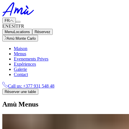
FR
EN
ES
IT
FR
Menu
Locations
Réservez
Amù Monte Carlo
Maison
Menus
Evenements Prives
Expériences
Galerie
Contact
Call us:
+377 931 548 48
Réserver une table
Amù Menus​​​​‌ ‍ ​‍​‍‌‍ ‌ ​‍‌‍‍‌‌‍‌ ‌‍‍‌‌‍ ‍​‍​‍​ ‍‍​‍​‍‌ ​ ‌‍​‌‌‍ ‍‌‍‍‌‌ ‌​‌ ‍‌​‍ ‍‌‍‍‌‌‍ ​‍​‍​‍ ​​‍​‍‌‍‍​‌ ​‍‌‍‌‌‌‍‌‍​‍​‍​ ‍‍​‍​‍‌‍‍​‌ ‌​‌ ‌​‌ ​​‌ ​ ​ ‍‍​‍ ​‍ ‌‍ ​​‍ ‌‌‍​‌‌‍ ‍‌‍‌​​‍ ‌‌ ​‍​‍ ‌‌‍‍​‌‍ ‌ ‌​‌‍‌‌‌‍ ​‌ ​ ​‍ ‌‌ ​ ‌ ‌​‌ ‌‌‌‍‌​‌‍‍‌‌‍ ​‍ ‍‌ ‌‍‌‍‌‌‌ ​‍‌‍​ ‌‍‌‌‌‍ ​​‍ ‍‌‍​‌‌ ​​‌ ​​​‍ ‌‍‍‌‌‍ ‍‌ ‌​‌‍‌‌‌‍ ‍‌ ‌​​‍ ‌‍‌‌‌‍‌​‌‍‍‌‌ ‌​​‍ ‌‍ ‌‌‍ ‌‍‌​‌‍‌‌​ ‌‌ ​​‌ ​‍‌‍‌‌‌ ​ ‌‍‌‌‌‍ ‍‌ ‌​‌‍​‌‌ ‌​‌‍‍‌‌‍ ‌‍ ‍​ ‍ ‌‍‍‌‌‍‌​​ ‌‌‍​‌​ ​ ‌‍‌‍​ ​​‌‍​ ‌‍​‍​ ‌‌​ ​‌​‍ ‌‌‍‌‌​ ​ ​ ‍​​ ​‍​‍ ‌​ ‌​‌‍‌‍​ ​​​ ‍​​‍ ‌​ ‍‌​ ‌‍​ ​‍​ ​‌​‍ ‌‌‍​ ​ ​‌‌‍​ ​ ​‌‌‍‌‍​ ​‌‌‍‌‌​ ​​​ ‌ ‌‍‌​​ ​ ​ ​ ​ ‍ ‌ ‌​‌ ‍‌‌ ​​‌‍‌‌​ ‌‌‍‍​‌‍ ‌ ‌​‌‍‌‌‌‍ ​‌‌​ ‌‍‍‌‌ ‌​‌‍‌‌‌‌​​‌‍​‌‌‍‌ ‌‍‌‌​ ‍ ‌ ​​‌‍​‌‌ ‌​‌‍‍​​ ‌‌ ​​‌‍​‌‌‍‌ ‌‍‌‌‌​​‍‌ ‌‌‌‍‍‌‌‍ ​‌‍‌​‌‍‌‌‌ ​‍​‍‌‌​ ‌‌‌​​‍‌‌ ‌‍‍ ‌‍‌‌‌ ‍‌​‍‌‌​ ​ ‌​‌​​‍‌‌​ ​ ‌​‌​​‍‌‌​ ​‍​ ​‍​ ‌​​ ​‌​ ‌‌‌‍​‌‌‍‌‍​ ​​​ ‌‌‌‍​ ​ ‍‌​ ‌‌‌‍‌‍​ ‌ ​‍‌‌​ ​‍​ ​‍​‍‌‌​ ‌‌‌​‌​​‍ ‍‌‍‍​‌‍‌‌‌‍​‌‌‍‌​‌‍‍‌‌‍ ‍‌‍‌ ​ ‌‍​‍‌‍​‌‌ ​ ‌‍‌‌‌‌‌‌‌ ​‍‌‍ ​​ ‌‌‍‍​‌ ‌​‌ ‌​‌ ​​‌ ​ ​‍‌‌​ ​ ‌​​‌​‍‌‌​ ​‍‌​‌‍​‍‌‌​ ​‍‌​‌‍‌‍ ​​‍ ‌‌‍​‌‌‍ ‍‌‍‌​​‍ ‌‌ ​‍​‍ ‌‌‍‍​‌‍ ‌ ‌​‌‍‌‌‌‍ ​‌ ​ ​‍ ‌‌ ​ ‌ ‌​‌ ‌‌‌‍‌​‌‍‍‌‌‍ ​‍ ‍‌ ‌‍‌‍‌‌‌ ​‍‌‍​ ‌‍‌‌‌‍ ​​‍ ‍‌‍​‌‌ ​​‌ ​​​‍‌‍‌‍‍‌‌‍‌​​ ‌‌‍​‌​ ​ ‌‍‌‍​ ​​‌‍​ ‌‍​‍​ ‌‌​ ​‌​‍ ‌‌‍‌‌​ ​ ​ ‍​​ ​‍​‍ ‌​ ‌​‌‍‌‍​ ​​​ ‍​​‍ ‌​ ‍‌​ ‌‍​ ​‍​ ​‌​‍ ‌‌‍​ ​ ​‌‌‍​ ​ ​‌‌‍‌‍​ ​‌‌‍‌‌​ ​​​ ‌ ‌‍‌​​ ​ ​ ​ ​‍‌‍‌ ‌​‌ ‍‌‌ ​​‌‍‌‌​ ‌‌‍‍​‌‍ ‌ ‌​‌‍‌‌‌‍ ​‌‌​ ‌‍‍‌‌ ‌​‌‍‌‌‌‌​​‌‍​‌‌‍‌ ‌‍‌‌​‍‌‍‌ ​​‌‍​‌‌ ‌​‌‍‍​​ ‌‌ ​​‌‍​‌‌‍‌ ‌‍‌‌‌​​‍‌ ‌‌‌‍‍‌‌‍ ​‌‍‌​‌‍‌‌‌ ​‍​‍‌‌​ ‌‌‌​​‍‌‌ ‌‍‍ ‌‍‌‌‌ ‍‌​‍‌‌​ ​ ‌​‌​​‍‌‌​ ​ ‌​‌​​‍‌‌​ ​‍​ ​‍​ ‌​​ ​‌​ ‌‌‌‍​‌‌‍‌‍​ ​​​ ‌‌‌‍​ ​ ‍‌​ ‌‌‌‍‌‍​ ‌ ​‍‌‌​ ​‍​ ​‍​‍‌‌​ ‌‌‌​‌​​‍ ‍‌‍‍​‌‍‌‌‌‍​‌‌‍‌​‌‍‍‌‌‍ ‍‌‍‌ ​‍‌‍‌ ​​‌‍‌‌‌ ​‍‌ ​ ‌ ​​‌‍‌‌‌‍​ ‌ ‌​‌‍‍‌‌ ‌‍‌‍‌‌​ ‌‌ ​​‌ ‌‌‌‍​‍‌‍ ​‌‍‍‌‌ ​ ‌‍‍​‌‍‌‌‌‍‌​​‍​‍‌ ‌