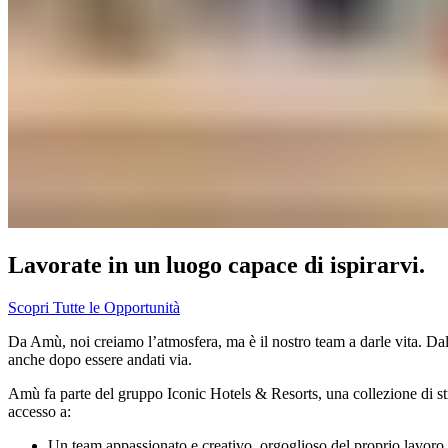
Lavorate in un luogo capace di ispirarvi.​​​​‌ ‍ ​‍​‍‌‍ ‌ ​‍‌‍‍‌‌‍‌ ‌‍‍‌‌‍ ‍​‍​‍​ ‍‍​‍​‍‌ ​ ‌‍​‌‌‍ ‍‌‍‍‌‌ ‌​‌ ‍‌​‍ ‍‌‍‍‌‌‍ ​‍​‍​‍ ​​‍​‍‌‍‍​‌ ​‍‌‍‌‌‌‍‌‍​‍​‍​ ‍‍​‍​‍‌‍‍​‌ ‌​‌ ‌​‌ ​​‌ ​ ​ ‍‍​‍ ​‍ ‌‍ ​​‍ ‌‌‍​‌‌‍ ‍‌‍‌​​‍ ‌‌ ​‍​‍ ‌‌‍‍​‌‍ ‌ ‌​‌‍‌‌‌‍ ​‌ ​ ​‍ ‌‌ ​ ‌ ‌​‌ ‌‌‌‍‌​‌‍‍‌‌‍ ​‍ ‍‌ ‌‍‌‍‌‌‌ ​‍‌‍​ ‌‍‌‌‌‍ ​​‍ ‍‌‍​‌‌ ​​‌ ​​​‍ ‌‍‍‌‌‍ ‍‌ ‌​‌‍‌‌‌‍ ‍‌ ‌​​‍ ‌‍‌‌‌‍‌​‌‍‍‌‌ ‌​​‍ ‌‍ ‌‌‍ ‌‍‌​‌‍‌‌​ ‌‌ ​​‌ ​‍‌‍‌‌‌ ​ ‌‍‌‌‌‍ ‍‌ ‌​‌‍​‌‌ ‌​‌‍‍‌‌‍ ‌‍ ‍​ ‍ ‌‍‍‌‌‍‌​​ ‌‌‍‌‍​ ​​​ ​‍‌‍‌​​ ​‌‌‍‌‍‌‍​‌‌‍‌​​‍ ‌‌‍​ ​ ‍​​ ​‍​ ​​​‍ ‌​ ‌​​ ‍​‌‍‌‌​ ‌‍​‍ ‌​ ‍​​ ‌‌‌‍​‌‌‍​‌​‍ ‌‌‍‌​‌‍‌​‌‍‌‍​ ‌‍​ ​ ​ ‌‌‌‍​‍​ ​‍‌‍‌​​ ​​​ ‌‍​ ‍‌​ ‍ ‌ ‌​‌ ‍‌‌ ​​‌‍‌‌​ ‌‌‍‍​‌‍ ‌ ‌​‌‍‌‌‌‍ ​‌‌​ ‌‍‍‌‌ ‌​‌‍‌‌‌‌​​‌‍​‌‌‍‌ ‌‍‌‌​ ‍ ‌ ​​‌‍​‌‌ ‌​‌‍‍​​ ‌‌ ​​‌‍​‌‌‍‌ ‌‍‌‌‌​​‍‌ ‌‌‌‍‍‌‌‍ ​‌‍‌​‌‍‌‌‌ ​‍​‍‌‌​ ‌‌‌​​‍‌‌ ‌‍‍ ‌‍‌‌‌ ‍‌​‍‌‌​ ​ ‌​‌​​‍‌‌​ ​ ‌​‌​​‍‌‌​ ​‍​ ​‍‌‍‌‌​ ‍‌‌‍​ ​ ​‍‌‍‌‌​ ​​​ ‍​​ ‌ ‌‍​‌​ ‌‍‌‍​ ​ ‍‌​‍‌‌​ ​‍​ ​‍​‍‌‌​ ‌‌‌​‌​​‍ ‍‌‍‍​‌‍‌‌‌‍​‌‌‍‌​‌‍‍‌‌‍ ‍‌‍‌ ​ ‌‍​‍‌‍​‌‌ ​ ‌‍‌‌‌‌‌‌‌ ​‍‌‍ ​​ ‌‌‍‍​‌ ‌​‌ ‌​‌ ​​‌ ​ ​‍‌‌​ ​ ‌​​‌​‍‌‌​ ​‍‌​‌‍​‍‌‌​ ​‍‌​‌‍‌‍ ​​‍ ‌‌‍​‌‌‍ ‍‌‍‌​​‍ ‌‌ ​‍​‍ ‌‌‍‍​‌‍ ‌ ‌​‌‍‌‌‌‍ ​‌ ​ ​‍ ‌‌ ​ ‌ ‌​‌ ‌‌‌‍‌​‌‍‍‌‌‍ ​‍ ‍‌ ‌‍‌‍‌‌‌ ​‍‌‍​ ‌‍‌‌‌‍ ​​‍ ‍‌‍​‌‌ ​​‌ ​​​‍‌‍‌‍‍‌‌‍‌​​ ‌‌‍‌‍​ ​​​ ​‍‌‍‌​​ ​‌‌‍‌‍‌‍​‌‌‍‌​​‍ ‌‌‍​ ​ ‍​​ ​‍​ ​​​‍ ‌​ ‌​​ ‍​‌‍‌‌​ ‌‍​‍ ‌​ ‍​​ ‌‌‌‍​‌‌‍​‌​‍ ‌‌‍‌​‌‍‌​‌‍‌‍​ ‌‍​ ​ ​ ‌‌‌‍​‍​ ​‍‌‍‌​​ ​​​ ‌‍​ ‍‌​‍‌‍‌ ‌​‌ ‍‌‌ ​​‌‍‌‌​ ‌‌‍‍​‌‍ ‌ ‌​‌‍‌‌‌‍ ​‌‌​ ‌‍‍‌‌ ‌​‌‍‌‌‌‌​​‌‍​‌‌‍‌ ‌‍‌‌​‍‌‍‌ ​​‌‍​‌‌ ‌​‌‍‍​​ ‌‌ ​​‌‍​‌‌‍‌ ‌‍‌‌‌​​‍‌ ‌‌‌‍‍‌‌‍ ​‌‍‌​‌‍‌‌‌ ​‍​‍‌‌​ ‌‌‌​​‍‌‌ ‌‍‍ ‌‍‌‌‌ ‍‌​‍‌‌​ ​ ‌​‌​​‍‌‌​ ​ ‌​‌​​‍‌‌​ ​‍​ ​‍‌‍‌‌​ ‍‌‌‍​ ​ ​‍‌‍‌‌​ ​​​ ‍​​ ‌ ‌‍​‌​ ‌‍‌‍​ ​ ‍‌​‍‌‌​ ​‍​ ​‍​‍‌‌​ ‌‌‌​‌​​‍ ‍‌‍‍​‌‍‌‌‌‍​‌‌‍‌​‌‍‍‌‌‍ ‍‌‍‌ ​‍‌‍‌ ​​‌‍‌‌‌ ​‍‌ ​ ‌ ​​‌‍‌‌‌‍​ ‌ ‌​‌‍‍‌‌ ‌‍‌‍‌‌​ ‌‌ ​​‌ ‌‌‌‍​‍‌‍ ​‌‍‍‌‌ ​ ‌‍‍​‌‍‌‌‌‍‌​​‍​‍‌ ‌
Scopri Tutte le Opportunità​​​​‌ ‍ ​‍​‍‌‍ ‌ ​‍‌‍‍‌‌‍‌ ‌‍‍‌‌‍ ‍​‍​‍​ ‍‍​‍​‍‌ ​ ‌‍​‌‌‍ ‍‌‍‍‌‌ ‌​‌ ‍‌​‍ ‍‌‍‍‌‌‍ ​‍​‍​‍ ​​‍​‍‌‍‍​‌ ​‍‌‍‌‌‌‍‌‍​‍​‍​ ‍‍​‍​‍‌‍‍​‌ ‌​‌ ‌​‌ ​​‌ ​ ​ ‍‍​‍ ​‍ ‌‍ ​​‍ ‌‌‍​‌‌‍ ‍‌‍‌​​‍ ‌‌ ​‍​‍ ‌‌‍‍​‌‍ ‌ ‌​‌‍‌‌‌‍ ​‌ ​ ​‍ ‌‌ ​ ‌ ‌​‌ ‌‌‌‍‌​‌‍‍‌‌‍ ​‍ ‍‌ ‌‍‌‍‌‌‌ ​‍‌‍​ ‌‍‌‌‌‍ ​​‍ ‍‌‍​‌‌ ​​‌ ​​​‍ ‌‍‍‌‌‍ ‍‌ ‌​‌‍‌‌‌‍ ‍‌ ‌​​‍ ‌‍‌‌‌‍‌​‌‍‍‌‌ ‌​​‍ ‌‍ ‌‌‍ ‌‍‌​‌‍‌‌​ ‌‌ ​​‌ ​‍‌‍‌‌‌ ​ ‌‍‌‌‌‍ ‍‌ ‌​‌‍​‌‌ ‌​‌‍‍‌‌‍ ‌‍ ‍​ ‍ ‌‍‍‌‌‍‌​​ ‌‌‍‌‍​ ​​​ ​‍‌‍‌​​ ​‌‌‍‌‍‌‍​‌‌‍‌​​‍ ‌‌‍​ ​ ‍​​ ​‍​ ​​​‍ ‌​ ‌​​ ‍​‌‍‌‌​ ‌‍​‍ ‌​ ‍​​ ‌‌‌‍​‌‌‍​‌​‍ ‌‌‍‌​‌‍‌​‌‍‌‍​ ‌‍​ ​ ​ ‌‌‌‍​‍​ ​‍‌‍‌​​ ​​​ ‌‍​ ‍‌​ ‍ ‌ ‌​‌ ‍‌‌ ​​‌‍‌‌​ ‌‌‍‍​‌‍ ‌ ‌​‌‍‌‌‌‍ ​‌‌​ ‌‍‍‌‌ ‌​‌‍‌‌‌‌​​‌‍​‌‌‍‌ ‌‍‌‌​ ‍ ‌ ​​‌‍​‌‌ ‌​‌‍‍​​ ‌‌ ​​‌‍​‌‌‍‌ ‌‍‌‌‌​​‍‌ ‌‌‌‍‍‌‌‍ ​‌‍‌​‌‍‌‌‌ ​‍​‍‌‌​ ‌‌‌​​‍‌‌ ‌‍‍ ‌‍‌‌‌ ‍‌​‍‌‌​ ​ ‌​‌​​‍‌‌​ ​ ‌​‌​​‍‌‌​ ​‍​ ​‍‌‍‌‌​ ‍‌‌‍​ ​ ​‍‌‍‌‌​ ​​​ ‍​​ ‌ ‌‍​‌​ ‌‍‌‍​ ​ ‍‌​‍‌‌​ ​‍​ ​‍​‍‌‌​ ‌‌‌​‌​​‍ ‍‌ ​​‌ ​‍‌‍‍‌‌‍ ‌‌‍​‌‌ ​‍‌ ‍‌‌​​ ‌ ‌​‌‍​‌​‍ ‍‌‍ ​‌‍​‌‌‍​‍‌‍‌‌‌‍ ​​ ‌‍​‍‌‍​‌‌ ​ ‌‍‌‌‌‌‌‌‌ ​‍‌‍ ​​ ‌‌‍‍​‌ ‌​‌ ‌​‌ ​​‌ ​ ​‍‌‌​ ​ ‌​​‌​‍‌‌​ ​‍‌​‌‍​‍‌‌​ ​‍‌​‌‍‌‍ ​​‍ ‌‌‍​‌‌‍ ‍‌‍‌​​‍ ‌‌ ​‍​‍ ‌‌‍‍​‌‍ ‌ ‌​‌‍‌‌‌‍ ​‌ ​ ​‍ ‌‌ ​ ‌ ‌​‌ ‌‌‌‍‌​‌‍‍‌‌‍ ​‍ ‍‌ ‌‍‌‍‌‌‌ ​‍‌‍​ ‌‍‌‌‌‍ ​​‍ ‍‌‍​‌‌ ​​‌ ​​​‍‌‍‌‍‍‌‌‍‌​​ ‌‌‍‌‍​ ​​​ ​‍‌‍‌​​ ​‌‌‍‌‍‌‍​‌‌‍‌​​‍ ‌‌‍​ ​ ‍​​ ​‍​ ​​​‍ ‌​ ‌​​ ‍​‌‍‌‌​ ‌‍​‍ ‌​ ‍​​ ‌‌‌‍​‌‌‍​‌​‍ ‌‌‍‌​‌‍‌​‌‍‌‍​ ‌‍​ ​ ​ ‌‌‌‍​‍​ ​‍‌‍‌​​ ​​​ ‌‍​ ‍‌​‍‌‍‌ ‌​‌ ‍‌‌ ​​‌‍‌‌​ ‌‌‍‍​‌‍ ‌ ‌​‌‍‌‌‌‍ ​‌‌​ ‌‍‍‌‌ ‌​‌‍‌‌‌‌​​‌‍​‌‌‍‌ ‌‍‌‌​‍‌‍‌ ​​‌‍​‌‌ ‌​‌‍‍​​ ‌‌ ​​‌‍​‌‌‍‌ ‌‍‌‌‌​​‍‌ ‌‌‌‍‍‌‌‍ ​‌‍‌​‌‍‌‌‌ ​‍​‍‌‌​ ‌‌‌​​‍‌‌ ‌‍‍ ‌‍‌‌‌ ‍‌​‍‌‌​ ​ ‌​‌​​‍‌‌​ ​ ‌​‌​​‍‌‌​ ​‍​ ​‍‌‍‌‌​ ‍‌‌‍​ ​ ​‍‌‍‌‌​ ​​​ ‍​​ ‌ ‌‍​‌​ ‌‍‌‍​ ​ ‍‌​‍‌‌​ ​‍​ ​‍​‍‌‌​ ‌‌‌​‌​​‍ ‍‌ ​​‌ ​‍‌‍‍‌‌‍ ‌‌‍​‌‌ ​‍‌ ‍‌‌​​ ‌ ‌​‌‍​‌​‍ ‍‌‍ ​‌‍​‌‌‍​‍‌‍‌‌‌‍ ​​‍‌‍‌ ​​‌‍‌‌‌ ​‍‌ ​ ‌ ​​‌‍‌‌‌‍​ ‌ ‌​‌‍‍‌‌ ‌‍‌‍‌‌​ ‌‌ ​​‌ ‌‌‌‍​‍‌‍ ​‌‍‍‌‌ ​ ‌‍‍​‌‍‌‌‌‍‌​​‍​‍‌ ‌
Da Amù, noi creiamo l’atmosfera, ma è il nostro team a darle vita. Dall
anche dopo essere andati via.​​​​‌ ‍ ​‍​‍‌‍ ‌ ​‍‌‍‍‌‌‍‌ ‌‍‍‌‌‍ ‍​‍​‍​ ‍‍​‍​‍‌ ​ ‌‍​‌‌‍ ‍‌‍‍‌‌ ‌​‌ ‍‌​‍ ‍‌‍‍‌‌‍ ​‍​‍​‍ ​​‍​‍‌‍‍​‌ ​‍‌‍‌‌‌‍‌‍​‍​‍​ ‍‍​‍​‍‌‍‍​‌ ‌​‌ ‌​‌ ​​‌ ​ ​ ‍‍​‍ ​‍ ‌‍ ​​‍ ‌‌‍​‌‌‍ ‍‌‍‌​​‍ ‌‌ ​‍​‍ ‌‌‍‍​‌‍ ‌ ‌​‌‍‌‌‌‍ ​‌ ​ ​‍ ‌‌ ​ ‌ ‌​‌ ‌‌‌‍‌​‌‍‍‌‌‍ ​‍ ‍‌ ‌‍‌‍‌‌‌ ​‍‌‍​ ‌‍‌‌‌‍ ​​‍ ‍‌‍​‌‌ ​​‌ ​​​‍ ‌‍‍‌‌‍ ‍‌ ‌​‌‍‌‌‌‍ ‍‌ ‌​​‍ ‌‍‌‌‌‍‌​‌‍‍‌‌ ‌​​‍ ‌‍ ‌‌‍ ‌‍‌​‌‍‌‌​ ‌‌ ​​‌ ​‍‌‍‌‌‌ ​ ‌‍‌‌‌‍ ‍‌ ‌​‌‍​‌‌ ‌​‌‍‍‌‌‍ ‌‍ ‍​ ‍ ‌‍‍‌‌‍‌​​ ‌‌‍‌‍​ ​​​ ​‍‌‍‌​​ ​‌‌‍‌‍‌‍​‌‌‍‌​​‍ ‌‌‍​ ​ ‍​​ ​‍​ ​​​‍ ‌​ ‌​​ ‍​‌‍‌‌​ ‌‍​‍ ‌​ ‍​​ ‌‌‌‍​‌‌‍​‌​‍ ‌‌‍‌​‌‍‌​‌‍‌‍​ ‌‍​ ​ ​ ‌‌‌‍​‍​ ​‍‌‍‌​​ ​​​ ‌‍​ ‍‌​ ‍ ‌ ‌​‌ ‍‌‌ ​​‌‍‌‌​ ‌‌‍‍​‌‍ ‌ ‌​‌‍‌‌‌‍ ​‌‌​ ‌‍‍‌‌ ‌​‌‍‌‌‌‌​​‌‍​‌‌‍‌ ‌‍‌‌​ ‍ ‌ ​​‌‍​‌‌ ‌​‌‍‍​​ ‌‌ ​​‌‍​‌‌‍‌ ‌‍‌‌‌​​‍‌ ‌‌‌‍‍‌‌‍ ​‌‍‌​‌‍‌‌‌ ​‍​‍‌‌​ ‌‌‌​​‍‌‌ ‌‍‍ ‌‍‌‌‌ ‍‌​‍‌‌​ ​ ‌​‌​​‍‌‌​ ​ ‌​‌​​‍‌‌​ ​‍​ ​‍‌‍‌‌​ ‍‌‌‍​ ​ ​‍‌‍‌‌​ ​​​ ‍​​ ‌ ‌‍​‌​ ‌‍‌‍​ ​ ‍‌​‍‌‌​ ​‍​ ​‍​‍‌‌​ ‌‌‌​‌​​‍ ‍‌‍​‍‌‍ ‌‍‌​‌ ‍‌​‍‌‌​ ‌‌‌​​‍‌‌ ‌‍‍ ‌‍‌‌‌ ‍‌​‍‌‌​ ​ ‌​‌​​‍‌‌​ ​ ‌​‌​​‍‌‌​ ​‍​ ​‍​ ‍​​ ​ ‌‍‌​​ ‌​‌‍‌‍​ ‌​‌‍​‌​ ‌​​ ‌‌​ ​‍​ ‍‌​ ​ ​‍‌‌​ ​‍​ ​‍​‍‌‌​ ‌‌‌​‌​​‍ ‍‌‍​ ‌‍‍​‌‍‍‌‌‍ ​‌‍‌​‌ ​‍‌‍‌‌‌‍ ‍​‍‌‌​ ‌‌‌​​‍‌‌ ‌‍‍ ‌‍‌‌‌ ‍‌​‍‌‌​ ​ ‌​‌​​‍‌‌​ ​ ‌​‌​​‍‌‌​ ​‍​ ​‍​ ​‍​ ‌​​ ​‌​ ‌ ‌‍‌​​ ‌​‌‍‌​​ ​ ​ ‌ ​ ​‍​ ​‍‌‍‌‍​‍‌‌​ ​‍​ ​‍​‍‌‌​ ‌‌‌​‌​​‍ ‍‌ ‌​‌‍‌‌‌ ‍​‌ ‌​​ ‌‍​‍‌‍​‌‌ ​ ‌‍‌‌‌‌‌‌‌ ​‍‌‍ ​​ ‌‌‍‍​‌ ‌​‌ ‌​‌ ​​‌ ​ ​‍‌‌​ ​ ‌​​‌​‍‌‌​ ​‍‌​‌‍​‍‌‌​ ​‍‌​‌‍‌‍ ​​‍ ‌‌‍​‌‌‍ ‍‌‍‌​​‍ ‌‌ ​‍​‍ ‌‌‍‍​‌‍ ‌ ‌​‌‍‌‌‌‍ ​‌ ​ ​‍ ‌‌ ​ ‌ ‌​‌ ‌‌‌‍‌​‌‍‍‌‌‍ ​‍ ‍‌ ‌‍‌‍‌‌‌ ​‍‌‍​ ‌‍‌‌‌‍ ​​‍ ‍‌‍​‌‌ ​​‌ ​​​‍‌‍‌‍‍‌‌‍‌​​ ‌‌‍‌‍​ ​​​ ​‍‌‍‌​​ ​‌‌‍‌‍‌‍​‌‌‍‌​​‍ ‌‌‍​ ​ ‍​​ ​‍​ ​​​‍ ‌​ ‌​​ ‍​‌‍‌‌​ ‌‍​‍ ‌​ ‍​​ ‌‌‌‍​‌‌‍​‌​‍ ‌‌‍‌​‌‍‌​‌‍‌‍​ ‌‍​ ​ ​ ‌‌‌‍​‍​ ​‍‌‍‌​​ ​​​ ‌‍​ ‍‌​‍‌‍‌ ‌​‌ ‍‌‌ ​​‌‍‌‌​ ‌‌‍‍​‌‍ ‌ ‌​‌‍‌‌‌‍ ​‌‌​ ‌‍‍‌‌ ‌​‌‍‌‌‌‌​​‌‍​‌‌‍‌ ‌‍‌‌​‍‌‍‌ ​​‌‍​‌‌ ‌​‌‍‍​​ ‌‌ ​​‌‍​‌‌‍‌ ‌‍‌‌‌​​‍‌ ‌‌‌‍‍‌‌‍ ​‌‍‌​‌‍‌‌‌ ​‍​‍‌‌​ ‌‌‌​​‍‌‌ ‌‍‍ ‌‍‌‌‌ ‍‌​‍‌‌​ ​ ‌​‌​​‍‌‌​ ​ ‌​‌​​‍‌‌​ ​‍​ ​‍‌‍‌‌​ ‍‌‌‍​ ​ ​‍‌‍‌‌​ ​​​ ‍​​ ‌ ‌‍​‌​ ‌‍‌‍​ ​ ‍‌​‍‌‌​ ​‍​ ​‍​‍‌‌​ ‌‌‌​‌​​‍ ‍‌‍​‍‌‍ ‌‍‌​‌ ‍‌​‍‌‌​ ‌‌‌​​‍‌‌ ‌‍‍ ‌‍‌‌‌ ‍‌​‍‌‌​ ​ ‌​‌​​‍‌‌​ ​ ‌​‌​​‍‌‌​ ​‍​ ​‍​ ‍​​ ​ ‌‍‌​​ ‌​‌‍‌‍​ ‌​‌‍​‌​ ‌​​ ‌‌​ ​‍​ ‍‌​ ​ ​‍‌‌​ ​‍​ ​‍​‍‌‌​ ‌‌‌​‌​​‍ ‍‌‍​ ‌‍‍​‌‍‍‌‌‍ ​‌‍‌​‌ ​‍‌‍‌‌‌‍ ‍​‍‌‌​ ‌‌‌​​‍‌‌ ‌‍‍ ‌‍‌‌‌ ‍‌​‍‌‌​ ​ ‌​‌​​‍‌‌​ ​ ‌​‌​​‍‌‌​ ​‍​ ​‍​ ​‍​ ‌​​ ​‌​ ‌ ‌‍‌​​ ‌​‌‍‌​​ ​ ​ ‌ ​ ​‍​ ​‍‌‍‌‍​‍‌‌​ ​‍​ ​‍​‍‌‌​ ‌‌‌​‌​​‍ ‍‌ ‌​‌‍‌‌‌ ‍​‌ ‌​​‍‌‍‌ ​​‌‍‌‌‌ ​‍‌ ​ ‌ ​​‌‍‌‌‌‍​ ‌ ‌​‌‍‍‌‌ ‌‍‌‍‌‌​ ‌‌ ​​‌ ‌‌‌‍​‍‌‍ ​‌‍‍‌‌ ​ ‌‍‍​‌‍‌‌‌‍‌​​‍​‍‌ ‌
Amù fa parte del gruppo Iconic Hotels & Resorts, una collezione di stru
accesso a:​​​​‌ ‍ ​‍​‍‌‍ ‌ ​‍‌‍‍‌‌‍‌ ‌‍‍‌‌‍ ‍​‍​‍​ ‍‍​‍​‍‌ ​ ‌‍​‌‌‍ ‍‌‍‍‌‌ ‌​‌ ‍‌​‍ ‍‌‍‍‌‌‍ ​‍​‍​‍ ​​‍​‍‌‍‍​‌ ​‍‌‍‌‌‌‍‌‍​‍​‍​ ‍‍​‍​‍‌‍‍​‌ ‌​‌ ‌​‌ ​​‌ ​ ​ ‍‍​‍ ​‍ ‌‍ ​​‍ ‌‌‍​‌‌‍ ‍‌‍‌​​‍ ‌‌ ​‍​‍ ‌‌‍‍​‌‍ ‌ ‌​‌‍‌‌‌‍ ​‌ ​ ​‍ ‌‌ ​ ‌ ‌​‌ ‌‌‌‍‌​‌‍‍‌‌‍ ​‍ ‍‌ ‌‍‌‍‌‌‌ ​‍‌‍​ ‌‍‌‌‌‍ ​​‍ ‍‌‍​‌‌ ​​‌ ​​​‍ ‌‍‍‌‌‍ ‍‌ ‌​‌‍‌‌‌‍ ‍‌ ‌​​‍ ‌‍‌‌‌‍‌​‌‍‍‌‌ ‌​​‍ ‌‍ ‌‌‍ ‌‍‌​‌‍‌‌​ ‌‌ ​​‌ ​‍‌‍‌‌‌ ​ ‌‍‌‌‌‍ ‍‌ ‌​‌‍​‌‌ ‌​‌‍‍‌‌‍ ‌‍ ‍​ ‍ ‌‍‍‌‌‍‌​​ ‌‌‍‌‍​ ​​​ ​‍‌‍‌​​ ​‌‌‍‌‍‌‍​‌‌‍‌​​‍ ‌‌‍​ ​ ‍​​ ​‍​ ​​​‍ ‌​ ‌​​ ‍​‌‍‌‌​ ‌‍​‍ ‌​ ‍​​ ‌‌‌‍​‌‌‍​‌​‍ ‌‌‍‌​‌‍‌​‌‍‌‍​ ‌‍​ ​ ​ ‌‌‌‍​‍​ ​‍‌‍‌​​ ​​​ ‌‍​ ‍‌​ ‍ ‌ ‌​‌ ‍‌‌ ​​‌‍‌‌​ ‌‌‍‍​‌‍ ‌ ‌​‌‍‌‌‌‍ ​‌‌​ ‌‍‍‌‌ ‌​‌‍‌‌‌‌​​‌‍​‌‌‍‌ ‌‍‌‌​ ‍ ‌ ​​‌‍​‌‌ ‌​‌‍‍​​ ‌‌ ​​‌‍​‌‌‍‌ ‌‍‌‌‌​​‍‌ ‌‌‌‍‍‌‌‍ ​‌‍‌​‌‍‌‌‌ ​‍​‍‌‌​ ‌‌‌​​‍‌‌ ‌‍‍ ‌‍‌‌‌ ‍‌​‍‌‌​ ​ ‌​‌​​‍‌‌​ ​ ‌​‌​​‍‌‌​ ​‍​ ​‍‌‍‌‌​ ‍‌‌‍​ ​ ​‍‌‍‌‌​ ​​​ ‍​​ ‌ ‌‍​‌​ ‌‍‌‍​ ​ ‍‌​‍‌‌​ ​‍​ ​‍​‍‌‌​ ‌‌‌​‌​​‍ ‍‌‍​‍‌‍ ‌‍‌​‌ ‍‌​‍‌‌​ ‌‌‌​​‍‌‌ ‌‍‍ ‌‍‌‌‌ ‍‌​‍‌‌​ ​ ‌​‌​​‍‌‌​ ​ ‌​‌​​‍‌‌​ ​‍​ ​‍​ ‍​​ ‍‌​ ‌ ​ ​ ​ ‍​​ ‌‍​ ​‌‌‍‌‌‌‍​ ​ ​​​ ‍‌‌‍‌​​‍‌‌​ ​‍​ ​‍​‍‌‌​ ‌‌‌​‌​​‍ ‍‌‍​ ‌‍‍​‌‍‍‌‌‍ ​‌‍‌​‌ ​‍‌‍‌‌‌‍ ‍​‍‌‌​ ‌‌‌​​‍‌‌ ‌‍‍ ‌‍‌‌‌ ‍‌​‍‌‌​ ​ ‌​‌​​‍‌‌​ ​ ‌​‌​​‍‌‌​ ​‍​ ​‍​ ​‍​ ‌​​ ​‌​ ‌ ‌‍‌​​ ‌​‌‍‌​​ ​ ​ ‌ ​ ​‍​ ​‍‌‍‌‍​‍‌‌​ ​‍​ ​‍​‍‌‌​ ‌‌‌​‌​​‍ ‍‌ ‌​‌‍‌‌‌ ‍​‌ ‌​​ ‌‍​‍‌‍​‌‌ ​ ‌‍‌‌‌‌‌‌‌ ​‍‌‍ ​​ ‌‌‍‍​‌ ‌​‌ ‌​‌ ​​‌ ​ ​‍‌‌​ ​ ‌​​‌​‍‌‌​ ​‍‌​‌‍​‍‌‌​ ​‍‌​‌‍‌‍ ​​‍ ‌‌‍​‌‌‍ ‍‌‍‌​​‍ ‌‌ ​‍​‍ ‌‌‍‍​‌‍ ‌ ‌​‌‍‌‌‌‍ ​‌ ​ ​‍ ‌‌ ​ ‌ ‌​‌ ‌‌‌‍‌​‌‍‍‌‌‍ ​‍ ‍‌ ‌‍‌‍‌‌‌ ​‍‌‍​ ‌‍‌‌‌‍ ​​‍ ‍‌‍​‌‌ ​​‌ ​​​‍‌‍‌‍‍‌‌‍‌​​ ‌‌‍‌‍​ ​​​ ​‍‌‍‌​​ ​‌‌‍‌‍‌‍​‌‌‍‌​​‍ ‌‌‍​ ​ ‍​​ ​‍​ ​​​‍ ‌​ ‌​​ ‍​‌‍‌‌​ ‌‍​‍ ‌​ ‍​​ ‌‌‌‍​‌‌‍​‌​‍ ‌‌‍‌​‌‍‌​‌‍‌‍​ ‌‍​ ​ ​ ‌‌‌‍​‍​ ​‍‌‍‌​​ ​​​ ‌‍​ ‍‌​‍‌‍‌ ‌​‌ ‍‌‌ ​​‌‍‌‌​ ‌‌‍‍​‌‍ ‌ ‌​‌‍‌‌‌‍ ​‌‌​ ‌‍‍‌‌ ‌​‌‍‌‌‌‌​​‌‍​‌‌‍‌ ‌‍‌‌​‍‌‍‌ ​​‌‍​‌‌ ‌​‌‍‍​​ ‌‌ ​​‌‍​‌‌‍‌ ‌‍‌‌‌​​‍‌ ‌‌‌‍‍‌‌‍ ​‌‍‌​‌‍‌‌‌ ​‍​‍‌‌​ ‌‌‌​​‍‌‌ ‌‍‍ ‌‍‌‌‌ ‍‌​‍‌‌​ ​ ‌​‌​​‍‌‌​ ​ ‌​‌​​‍‌‌​ ​‍​ ​‍‌‍‌‌​ ‍‌‌‍​ ​ ​‍‌‍‌‌​ ​​​ ‍​​ ‌ ‌‍​‌​ ‌‍‌‍​ ​ ‍‌​‍‌‌​ ​‍​ ​‍​‍‌‌​ ‌‌‌​‌​​‍ ‍‌‍​‍‌‍ ‌‍‌​‌ ‍‌​‍‌‌​ ‌‌‌​​‍‌‌ ‌‍‍ ‌‍‌‌‌ ‍‌​‍‌‌​ ​ ‌​‌​​‍‌‌​ ​ ‌​‌​​‍‌‌​ ​‍​ ​‍​ ‍​​ ‍‌​ ‌ ​ ​ ​ ‍​​ ‌‍​ ​‌‌‍‌‌‌‍​ ​ ​​​ ‍‌‌‍‌​​‍‌‌​ ​‍​ ​‍​‍‌‌​ ‌‌‌​‌​​‍ ‍‌‍​ ‌‍‍​‌‍‍‌‌‍ ​‌‍‌​‌ ​‍‌‍‌‌‌‍ ‍​‍‌‌​ ‌‌‌​​‍‌‌ ‌‍‍ ‌‍‌‌‌ ‍‌​‍‌‌​ ​ ‌​‌​​‍‌‌​ ​ ‌​‌​​‍‌‌​ ​‍​ ​‍​ ​‍​ ‌​​ ​‌​ ‌ ‌‍‌​​ ‌​‌‍‌​​ ​ ​ ‌ ​ ​‍​ ​‍‌‍‌‍​‍‌‌​ ​‍​ ​‍​‍‌‌​ ‌‌‌​‌​​‍ ‍‌ ‌​‌‍‌‌‌ ‍​‌ ‌​​‍‌‍‌ ​​‌‍‌‌‌ ​‍‌ ​ ‌ ​​‌‍‌‌‌‍​ ‌ ‌​‌‍‍‌‌ ‌‍‌‍‌‌​ ‌‌ ​​‌ ‌‌‌‍​‍‌‍ ​‌‍‍‌‌ ​ ‌‍‍​‌‍‌‌‌‍‌​​‍​‍‌ ‌
Un team appassionato e creativo, orgoglioso del proprio lavoro​​​​‌ ‍ ​‍​‍‌‍ ‌ ​‍‌‍‍‌‌‍‌ ‌‍‍‌‌‍ ‍​‍​‍​ ‍‍​‍​‍‌ ​ ‌‍​‌‌‍ ‍‌‍‍‌‌ ‌​‌ ‍‌​‍ ‍‌‍‍‌‌‍ ​‍​‍​‍ ​​‍​‍‌‍‍​‌ ​‍‌‍‌‌‌‍‌‍​‍​‍​ ‍‍​‍​‍‌‍‍​‌ ‌​‌ ‌​‌ ​​‌ ​ ​ ‍‍​‍ ​‍ ‌‍ ​​‍ ‌‌‍​‌‌‍ ‍‌‍‌​​‍ ‌‌ ​‍​‍ ‌‌‍‍​‌‍ ‌ ‌​‌‍‌‌‌‍ ​‌ ​ ​‍ ‌‌ ​ ‌ ‌​‌ ‌‌‌‍‌​‌‍‍‌‌‍ ​‍ ‍‌ ‌‍‌‍‌‌‌ ​‍‌‍​ ‌‍‌‌‌‍ ​​‍ ‍‌‍​‌‌ ​​‌ ​​​‍ ‌‍‍‌‌‍ ‍‌ ‌​‌‍‌‌‌‍ ‍‌ ‌​​‍ ‌‍‌‌‌‍‌​‌‍‍‌‌ ‌​​‍ ‌‍ ‌‌‍ ‌‍‌​‌‍‌‌​ ‌‌ ​​‌ ​‍‌‍‌‌‌ ​ ‌‍‌‌‌‍ ‍‌ ‌​‌‍​‌‌ ‌​‌‍‍‌‌‍ ‌‍ ‍​ ‍ ‌‍‍‌‌‍‌​​ ‌‌‍‌‍​ ​​​ ​‍‌‍‌​​ ​‌‌‍‌‍‌‍​‌‌‍‌​​‍ ‌‌‍​ ​ ‍​​ ​‍​ ​​​‍ ‌​ ‌​​ ‍​‌‍‌‌​ ‌‍​‍ ‌​ ‍​​ ‌‌‌‍​‌‌‍​‌​‍ ‌‌‍‌​‌‍‌​‌‍‌‍​ ‌‍​ ​ ​ ‌‌‌‍​‍​ ​‍‌‍‌​​ ​​​ ‌‍​ ‍‌​ ‍ ‌ ‌​‌ ‍‌‌ ​​‌‍‌‌​ ‌‌‍‍​‌‍ ‌ ‌​‌‍‌‌‌‍ ​‌‌​ ‌‍‍‌‌ ‌​‌‍‌‌‌‌​​‌‍​‌‌‍‌ ‌‍‌‌​ ‍ ‌ ​​‌‍​‌‌ ‌​‌‍‍​​ ‌‌ ​​‌‍​‌‌‍‌ ‌‍‌‌‌​​‍‌ ‌‌‌‍‍‌‌‍ ​‌‍‌​‌‍‌‌‌ ​‍​‍‌‌​ ‌‌‌​​‍‌‌ ‌‍‍ ‌‍‌‌‌ ‍‌​‍‌‌​ ​ ‌​‌​​‍‌‌​ ​ ‌​‌​​‍‌‌​ ​‍​ ​‍‌‍‌‌​ ‍‌‌‍​ ​ ​‍‌‍‌‌​ ​​​ ‍​​ ‌ ‌‍​‌​ ‌‍‌‍​ ​ ‍‌​‍‌‌​ ​‍​ ​‍​‍‌‌​ ‌‌‌​‌​​‍ ‍‌‍​‍‌‍ ‌‍‌​‌ ‍‌​‍‌‌​ ‌‌‌​​‍‌‌ ‌‍‍ ‌‍‌‌‌ ‍‌​‍‌‌​ ​ ‌​‌​​‍‌‌​ ​ ‌​‌​​‍‌‌​ ​‍​ ​‍‌‍​ ​ ​ ‌‍‌‍​ ​‍‌‍‌‌‌‍​ ​ ​‍​ ‌ ​ ‌‌​ ‍​​ ‌ ​ ‌‍​‍‌‌​ ​‍​ ​‍​‍‌‌​ ‌‌‌​‌​​‍ ‍‌‍​ ‌‍‍​‌‍‍‌‌‍ ​‌‍‌​‌ ​‍‌‍‌‌‌‍ ‍​‍‌‌​ ‌‌‌​​‍‌‌ ‌‍‍ ‌‍‌‌‌ ‍‌​‍‌‌​ ​ ‌​‌​​‍‌‌​ ​ ‌​‌​​‍‌‌​ ​‍​ ​‍​ ​‍​ ‌​​ ​‌​ ‌ ‌‍‌​​ ‌​‌‍‌​​ ​ ​ ‌ ​ ​‍​ ​‍‌‍‌‍​‍‌‌​ ​‍​ ​‍​‍‌‌​ ‌‌‌​‌​​‍ ‍‌ ‌​‌‍‌‌‌ ‍​‌ ‌​​ ‌‍​‍‌‍​‌‌ ​ ‌‍‌‌‌‌‌‌‌ ​‍‌‍ ​​ ‌‌‍‍​‌ ‌​‌ ‌​‌ ​​‌ ​ ​‍‌‌​ ​ ‌​​‌​‍‌‌​ ​‍‌​‌‍​‍‌‌​ ​‍‌​‌‍‌‍ ​​‍ ‌‌‍​‌‌‍ ‍‌‍‌​​‍ ‌‌ ​‍​‍ ‌‌‍‍​‌‍ ‌ ‌​‌‍‌‌‌‍ ​‌ ​ ​‍ ‌‌ ​ ‌ ‌​‌ ‌‌‌‍‌​‌‍‍‌‌‍ ​‍ ‍‌ ‌‍‌‍‌‌‌ ​‍‌‍​ ‌‍‌‌‌‍ ​​‍ ‍‌‍​‌‌ ​​‌ ​​​‍‌‍‌‍‍‌‌‍‌​​ ‌‌‍‌‍​ ​​​ ​‍‌‍‌​​ ​‌‌‍‌‍‌‍​‌‌‍‌​​‍ ‌‌‍​ ​ ‍​​ ​‍​ ​​​‍ ‌​ ‌​​ ‍​‌‍‌‌​ ‌‍​‍ ‌​ ‍​​ ‌‌‌‍​‌‌‍​‌​‍ ‌‌‍‌​‌‍‌​‌‍‌‍​ ‌‍​ ​ ​ ‌‌‌‍​‍​ ​‍‌‍‌​​ ​​​ ‌‍​ ‍‌​‍‌‍‌ ‌​‌ ‍‌‌ ​​‌‍‌‌​ ‌‌‍‍​‌‍ ‌ ‌​‌‍‌‌‌‍ ​‌‌​ ‌‍‍‌‌ ‌​‌‍‌‌‌‌​​‌‍​‌‌‍‌ ‌‍‌‌​‍‌‍‌ ​​‌‍​‌‌ ‌​‌‍‍​​ ‌‌ ​​‌‍​‌‌‍‌ ‌‍‌‌‌​​‍‌ ‌‌‌‍‍‌‌‍ ​‌‍‌​‌‍‌‌‌ ​‍​‍‌‌​ ‌‌‌​​‍‌‌ ‌‍‍ ‌‍‌‌‌ ‍‌​‍‌‌​ ​ ‌​‌​​‍‌‌​ ​ ‌​‌​​‍‌‌​ ​‍​ ​‍‌‍‌‌​ ‍‌‌‍​ ​ ​‍‌‍‌‌​ ​​​ ‍​​ ‌ ‌‍​‌​ ‌‍‌‍​ ​ ‍‌​‍‌‌​ ​‍​ ​‍​‍‌‌​ ‌‌‌​‌​​‍ ‍‌‍​‍‌‍ ‌‍‌​‌ ‍‌​‍‌‌​ ‌‌‌​​‍‌‌ ‌‍‍ ‌‍‌‌‌ ‍‌​‍‌‌​ ​ ‌​‌​​‍‌‌​ ​ ‌​‌​​‍‌‌​ ​‍​ ​‍‌‍​ ​ ​ ‌‍‌‍​ ​‍‌‍‌‌‌‍​ ​ ​‍​ ‌ ​ ‌‌​ ‍​​ ‌ ​ ‌‍​‍‌‌​ ​‍​ ​‍​‍‌‌​ ‌‌‌​‌​​‍ ‍‌‍​ ‌‍‍​‌‍‍‌‌‍ ​‌‍‌​‌ ​‍‌‍‌‌‌‍ ‍​‍‌‌​ ‌‌‌​​‍‌‌ ‌‍‍ ‌‍‌‌‌ ‍‌​‍‌‌​ ​ ‌​‌​​‍‌‌​ ​ ‌​‌​​‍‌‌​ ​‍​ ​‍​ ​‍​ ‌​​ ​‌​ ‌ ‌‍‌​​ ‌​‌‍‌​​ ​ ​ ‌ ​ ​‍​ ​‍‌‍‌‍​‍‌‌​ ​‍​ ​‍​‍‌‌​ ‌‌‌​‌​​‍ ‍‌ ‌​‌‍‌‌‌ ‍​‌ ‌​​‍‌‍‌ ​​‌‍‌‌‌ ​‍‌ ​ ‌ ​​‌‍‌‌‌‍​ ‌ ‌​‌‍‍‌‌ ‌‍‌‍‌‌​ ‌‌ ​​‌ ‌‌‌‍​‍‌‍ ​‌‍‍‌‌ ​ ‌‍‍​‌‍‌‌‌‍‌​​‍​‍‌ ‌