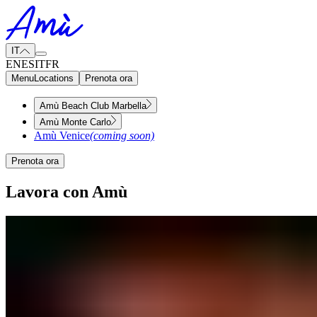
IT
EN
ES
IT
FR
Menu
Locations
Prenota ora
Amù Beach Club Marbella
Amù Monte Carlo
Amù Venice
(coming soon)
Prenota ora
Lavora con Amù​​​​‌ ‍ ​‍​‍‌‍ ‌ ​‍‌‍‍‌‌‍‌ ‌‍‍‌‌‍ ‍​‍​‍​ ‍‍​‍​‍‌ ​ ‌‍​‌‌‍ ‍‌‍‍‌‌ ‌​‌ ‍‌​‍ ‍‌‍‍‌‌‍ ​‍​‍​‍ ​​‍​‍‌‍‍​‌ ​‍‌‍‌‌‌‍‌‍​‍​‍​ ‍‍​‍​‍‌‍‍​‌ ‌​‌ ‌​‌ ​​‌ ​ ​ ‍‍​‍ ​‍ ‌‍ ​​‍ ‌‌‍​‌‌‍ ‍‌‍‌​​‍ ‌‌ ​‍​‍ ‌‌‍‍​‌‍ ‌ ‌​‌‍‌‌‌‍ ​‌ ​ ​‍ ‌‌ ​ ‌ ‌​‌ ‌‌‌‍‌​‌‍‍‌‌‍ ​‍ ‍‌ ‌‍‌‍‌‌‌ ​‍‌‍​ ‌‍‌‌‌‍ ​​‍ ‍‌‍​‌‌ ​​‌ ​​​‍ ‌‍‍‌‌‍ ‍‌ ‌​‌‍‌‌‌‍ ‍‌ ‌​​‍ ‌‍‌‌‌‍‌​‌‍‍‌‌ ‌​​‍ ‌‍ ‌‌‍ ‌‍‌​‌‍‌‌​ ‌‌ ​​‌ ​‍‌‍‌‌‌ ​ ‌‍‌‌‌‍ ‍‌ ‌​‌‍​‌‌ ‌​‌‍‍‌‌‍ ‌‍ ‍​ ‍ ‌‍‍‌‌‍‌​​ ‌‌‍‌‍​ ​​​ ​‍‌‍‌​​ ​‌‌‍‌‍‌‍​‌‌‍‌​​‍ ‌‌‍​ ​ ‍​​ ​‍​ ​​​‍ ‌​ ‌​​ ‍​‌‍‌‌​ ‌‍​‍ ‌​ ‍​​ ‌‌‌‍​‌‌‍​‌​‍ ‌‌‍‌​‌‍‌​‌‍‌‍​ ‌‍​ ​ ​ ‌‌‌‍​‍​ ​‍‌‍‌​​ ​​​ ‌‍​ ‍‌​ ‍ ‌ ‌​‌ ‍‌‌ ​​‌‍‌‌​ ‌‌‍‍​‌‍ ‌ ‌​‌‍‌‌‌‍ ​‌‌​ ‌‍‍‌‌ ‌​‌‍‌‌‌‌​​‌‍​‌‌‍‌ ‌‍‌‌​ ‍ ‌ ​​‌‍​‌‌ ‌​‌‍‍​​ ‌‌ ​​‌‍​‌‌‍‌ ‌‍‌‌‌​​‍‌ ‌‌‌‍‍‌‌‍ ​‌‍‌​‌‍‌‌‌ ​‍​‍‌‌​ ‌‌‌​​‍‌‌ ‌‍‍ ‌‍‌‌‌ ‍‌​‍‌‌​ ​ ‌​‌​​‍‌‌​ ​ ‌​‌​​‍‌‌​ ​‍​ ​‍​ ​‍​ ‌‍​ ‌‌​ ​‍‌‍​‍​ ​‍​ ‌‍‌‍‌​‌‍‌‌​ ​‌​ ​ ​ ‌​​‍‌‌​ ​‍​ ​‍​‍‌‌​ ‌‌‌​‌​​‍ ‍‌‍‍​‌‍‌‌‌‍​‌‌‍‌​‌‍‍‌‌‍ ‍‌‍‌ ​ ‌‍​‍‌‍​‌‌ ​ ‌‍‌‌‌‌‌‌‌ ​‍‌‍ ​​ ‌‌‍‍​‌ ‌​‌ ‌​‌ ​​‌ ​ ​‍‌‌​ ​ ‌​​‌​‍‌‌​ ​‍‌​‌‍​‍‌‌​ ​‍‌​‌‍‌‍ ​​‍ ‌‌‍​‌‌‍ ‍‌‍‌​​‍ ‌‌ ​‍​‍ ‌‌‍‍​‌‍ ‌ ‌​‌‍‌‌‌‍ ​‌ ​ ​‍ ‌‌ ​ ‌ ‌​‌ ‌‌‌‍‌​‌‍‍‌‌‍ ​‍ ‍‌ ‌‍‌‍‌‌‌ ​‍‌‍​ ‌‍‌‌‌‍ ​​‍ ‍‌‍​‌‌ ​​‌ ​​​‍‌‍‌‍‍‌‌‍‌​​ ‌‌‍‌‍​ ​​​ ​‍‌‍‌​​ ​‌‌‍‌‍‌‍​‌‌‍‌​​‍ ‌‌‍​ ​ ‍​​ ​‍​ ​​​‍ ‌​ ‌​​ ‍​‌‍‌‌​ ‌‍​‍ ‌​ ‍​​ ‌‌‌‍​‌‌‍​‌​‍ ‌‌‍‌​‌‍‌​‌‍‌‍​ ‌‍​ ​ ​ ‌‌‌‍​‍​ ​‍‌‍‌​​ ​​​ ‌‍​ ‍‌​‍‌‍‌ ‌​‌ ‍‌‌ ​​‌‍‌‌​ ‌‌‍‍​‌‍ ‌ ‌​‌‍‌‌‌‍ ​‌‌​ ‌‍‍‌‌ ‌​‌‍‌‌‌‌​​‌‍​‌‌‍‌ ‌‍‌‌​‍‌‍‌ ​​‌‍​‌‌ ‌​‌‍‍​​ ‌‌ ​​‌‍​‌‌‍‌ ‌‍‌‌‌​​‍‌ ‌‌‌‍‍‌‌‍ ​‌‍‌​‌‍‌‌‌ ​‍​‍‌‌​ ‌‌‌​​‍‌‌ ‌‍‍ ‌‍‌‌‌ ‍‌​‍‌‌​ ​ ‌​‌​​‍‌‌​ ​ ‌​‌​​‍‌‌​ ​‍​ ​‍​ ​‍​ ‌‍​ ‌‌​ ​‍‌‍​‍​ ​‍​ ‌‍‌‍‌​‌‍‌‌​ ​‌​ ​ ​ ‌​​‍‌‌​ ​‍​ ​‍​‍‌‌​ ‌‌‌​‌​​‍ ‍‌‍‍​‌‍‌‌‌‍​‌‌‍‌​‌‍‍‌‌‍ ‍‌‍‌ ​‍‌‍‌ ​​‌‍‌‌‌ ​‍‌ ​ ‌ ​​‌‍‌‌‌‍​ ‌ ‌​‌‍‍‌‌ ‌‍‌‍‌‌​ ‌‌ ​​‌ ‌‌‌‍​‍‌‍ ​‌‍‍‌‌ ​ ‌‍‍​‌‍‌‌‌‍‌​​‍​‍‌ ‌