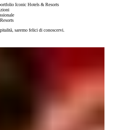
‌‍‌‌​ ‌‍​‍ ‌​ ‍​​ ‌‌‌‍​‌‌‍​‌​‍ ‌‌‍‌​‌‍‌​‌‍‌‍​ ‌‍​ ​ ​ ‌‌‌‍​‍​ ​‍‌‍‌​​ ​​​ ‌‍​ ‍‌​‍‌‍‌ ‌​‌ ‍‌‌ ​​‌‍‌‌​ ‌‌‍‍​‌‍ ‌ ‌​‌‍‌‌‌‍ ​‌‌​ ‌‍‍‌‌ ‌​‌‍‌‌‌‌​​‌‍​‌‌‍‌ ‌‍‌‌​‍‌‍‌ ​​‌‍​‌‌ ‌​‌‍‍​​ ‌‌ ​​‌‍​‌‌‍‌ ‌‍‌‌‌​​‍‌ ‌‌‌‍‍‌‌‍ ​‌‍‌​‌‍‌‌‌ ​‍​‍‌‌​ ‌‌‌​​‍‌‌ ‌‍‍ ‌‍‌‌‌ ‍‌​‍‌‌​ ​ ‌​‌​​‍‌‌​ ​ ‌​‌​​‍‌‌​ ​‍​ ​‍‌‍‌‌​ ‍‌‌‍​ ​ ​‍‌‍‌‌​ ​​​ ‍​​ ‌ ‌‍​‌​ ‌‍‌‍​ ​ ‍‌​‍‌‌​ ​‍​ ​‍​‍‌‌​ ‌‌‌​‌​​‍ ‍‌‍​‍‌‍ ‌‍‌​‌ ‍‌​‍‌‌​ ‌‌‌​​‍‌‌ ‌‍‍ ‌‍‌‌‌ ‍‌​‍‌‌​ ​ ‌​‌​​‍‌‌​ ​ ‌​‌​​‍‌‌​ ​‍​ ​‍​ ‌ ​ ‌ ​ ‍​‌‍‌‍​ ‌ ​ ‌‌​ ‌ ​ ‌‍‌‍​ ​ ‌ ‌‍‌‍​ ​‌​‍‌‌​ ​‍​ ​‍​‍‌‌​ ‌‌‌​‌​​‍ ‍‌‍​ ‌‍‍​‌‍‍‌‌‍ ​‌‍‌​‌ ​‍‌‍‌‌‌‍ ‍​‍‌‌​ ‌‌‌​​‍‌‌ ‌‍‍ ‌‍‌‌‌ ‍‌​‍‌‌​ ​ ‌​‌​​‍‌‌​ ​ ‌​‌​​‍‌‌​ ​‍​ ​‍​ ​‍​ ‌​​ ​‌​ ‌ ‌‍‌​​ ‌​‌‍‌​​ ​ ​ ‌ ​ ​‍​ ​‍‌‍‌‍​‍‌‌​ ​‍​ ​‍​‍‌‌​ ‌‌‌​‌​​‍ ‍‌ ‌​‌‍‌‌‌ ‍​‌ ‌​​‍‌‍‌ ​​‌‍‌‌‌ ​‍‌ ​ ‌ ​​‌‍‌‌‌‍​ ‌ ‌​‌‍‍‌‌ ‌‍‌‍‌‌​ ‌‌ ​​‌ ‌‌‌‍​‍‌‍ ​‌‍‍‌‌ ​ ‌‍‍​‌‍‌‌‌‍‌​​‍​‍‌ ‌
 ‌ ‌‍‌​​ ‌​‌‍‌​​ ​ ​ ‌ ​ ​‍​ ​‍‌‍‌‍​‍‌‌​ ​‍​ ​‍​‍‌‌​ ‌‌‌​‌​​‍ ‍‌ ‌​‌‍‌‌‌ ‍​‌ ‌​​‍‌‍‌ ​​‌‍‌‌‌ ​‍‌ ​ ‌ ​​‌‍‌‌‌‍​ ‌ ‌​‌‍‍‌‌ ‌‍‌‍‌‌​ ‌‌ ​​‌ ‌‌‌‍​‍‌‍ ​‌‍‍‌‌ ​ ‌‍‍​‌‍‌‌‌‍‌​​‍​‍‌ ‌
‌‌‌‍ ‍​‍‌‌​ ‌‌‌​​‍‌‌ ‌‍‍ ‌‍‌‌‌ ‍‌​‍‌‌​ ​ ‌​‌​​‍‌‌​ ​ ‌​‌​​‍‌‌​ ​‍​ ​‍​ ​‍​ ‌​​ ​‌​ ‌ ‌‍‌​​ ‌​‌‍‌​​ ​ ​ ‌ ​ ​‍​ ​‍‌‍‌‍​‍‌‌​ ​‍​ ​‍​‍‌‌​ ‌‌‌​‌​​‍ ‍‌ ‌​‌‍‌‌‌ ‍​‌ ‌​​‍‌‍‌ ​​‌‍‌‌‌ ​‍‌ ​ ‌ ​​‌‍‌‌‌‍​ ‌ ‌​‌‍‍‌‌ ‌‍‌‍‌‌​ ‌‌ ​​‌ ‌‌‌‍​‍‌‍ ​‌‍‍‌‌ ​ ‌‍‍​‌‍‌‌‌‍‌​​‍​‍‌ ‌
‌​ ‌‌‌​​‍‌‌ ‌‍‍ ‌‍‌‌‌ ‍‌​‍‌‌​ ​ ‌​‌​​‍‌‌​ ​ ‌​‌​​‍‌‌​ ​‍​ ​‍​ ​‍​ ‌​​ ​‌​ ‌ ‌‍‌​​ ‌​‌‍‌​​ ​ ​ ‌ ​ ​‍​ ​‍‌‍‌‍​‍‌‌​ ​‍​ ​‍​‍‌‌​ ‌‌‌​‌​​‍ ‍‌ ‌​‌‍‌‌‌ ‍​‌ ‌​​‍‌‍‌ ​​‌‍‌‌‌ ​‍‌ ​ ‌ ​​‌‍‌‌‌‍​ ‌ ‌​‌‍‍‌‌ ‌‍‌‍‌‌​ ‌‌ ​​‌ ‌‌‌‍​‍‌‍ ​‌‍‍‌‌ ​ ‌‍‍​‌‍‌‌‌‍‌​​‍​‍‌ ‌
​‌‍‌‌​ ‌‍​‍ ‌​ ‍​​ ‌‌‌‍​‌‌‍​‌​‍ ‌‌‍‌​‌‍‌​‌‍‌‍​ ‌‍​ ​ ​ ‌‌‌‍​‍​ ​‍‌‍‌​​ ​​​ ‌‍​ ‍‌​‍‌‍‌ ‌​‌ ‍‌‌ ​​‌‍‌‌​ ‌‌‍‍​‌‍ ‌ ‌​‌‍‌‌‌‍ ​‌‌​ ‌‍‍‌‌ ‌​‌‍‌‌‌‌​​‌‍​‌‌‍‌ ‌‍‌‌​‍‌‍‌ ​​‌‍​‌‌ ‌​‌‍‍​​ ‌‌ ​​‌‍​‌‌‍‌ ‌‍‌‌‌​​‍‌ ‌‌‌‍‍‌‌‍ ​‌‍‌​‌‍‌‌‌ ​‍​‍‌‌​ ‌‌‌​​‍‌‌ ‌‍‍ ‌‍‌‌‌ ‍‌​‍‌‌​ ​ ‌​‌​​‍‌‌​ ​ ‌​‌​​‍‌‌​ ​‍​ ​‍‌‍‌‌​ ‍‌‌‍​ ​ ​‍‌‍‌‌​ ​​​ ‍​​ ‌ ‌‍​‌​ ‌‍‌‍​ ​ ‍‌​‍‌‌​ ​‍​ ​‍​‍‌‌​ ‌‌‌​‌​​‍ ‍‌‍​‍‌‍ ‌‍‌​‌ ‍‌​‍‌‌​ ‌‌‌​​‍‌‌ ‌‍‍ ‌‍‌‌‌ ‍‌​‍‌‌​ ​ ‌​‌​​‍‌‌​ ​ ‌​‌​​‍‌‌​ ​‍​ ​‍​ ​‌​ ​ ​ ‌​​ ‍‌‌‍‌​‌‍​‌​ ​‍‌‍‌​​ ‍​​ ‍​​ ‌​​ ‍‌​‍‌‌​ ​‍​ ​‍​‍‌‌​ ‌‌‌​‌​​‍ ‍‌‍​ ‌‍‍​‌‍‍‌‌‍ ​‌‍‌​‌ ​‍‌‍‌‌‌‍ ‍​‍‌‌​ ‌‌‌​​‍‌‌ ‌‍‍ ‌‍‌‌‌ ‍‌​‍‌‌​ ​ ‌​‌​​‍‌‌​ ​ ‌​‌​​‍‌‌​ ​‍​ ​‍​ ​‍​ ‌​​ ​‌​ ‌ ‌‍‌​​ ‌​‌‍‌​​ ​ ​ ‌ ​ ​‍​ ​‍‌‍‌‍​‍‌‌​ ​‍​ ​‍​‍‌‌​ ‌‌‌​‌​​‍ ‍‌ ‌​‌‍‌‌‌ ‍​‌ ‌​​‍‌‍‌ ​​‌‍‌‌‌ ​‍‌ ​ ‌ ​​‌‍‌‌‌‍​ ‌ ‌​‌‍‍‌‌ ‌‍‌‍‌‌​ ‌‌ ​​‌ ‌‌‌‍​‍‌‍ ​‌‍‍‌‌ ​ ‌‍‍​‌‍‌‌‌‍‌​​‍​‍‌ ‌