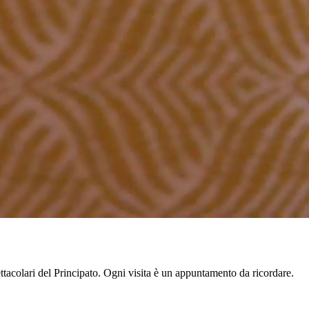
‍ ‍‌ ‌‍‌‍‌‌‌ ​‍‌‍​ ‌‍‌‌‌‍ ​​‍ ‍‌‍​‌‌ ​​‌ ​​​‍‌‍‌‍‍‌‌‍‌​​ ‌​ ‌‍‌‍‌​‌‍‌‌‌‍​‌‌‍​‍​ ‌‌‌‍​‍​ ​‍​‍ ‌​ ​ ​ ‌ ​ ‌​​ ‍​​‍ ‌​ ‌​​ ‌ ‌‍‌‌​ ​​​‍ ‌‌‍​‌‌‍‌‍​ ​ ​ ​​​‍ ‌‌‍​‍​ ‌ ‌‍​ ​ ​ ​ ‌ ​ ​‍‌‍​‍​ ​‍‌‍‌​​ ​​​ ​‌‌‍​ ​‍‌‍‌ ‌​‌ ‍‌‌ ​​‌‍‌‌​ ‌‌‍‍​‌‍ ‌ ‌​‌‍‌‌‌‍ ​‌‌​ ‌‍‍‌‌ ‌​‌‍‌‌‌‌​​‌‍​‌‌‍‌ ‌‍‌‌​‍‌‍‌ ​​‌‍​‌‌ ‌​‌‍‍​​ ‌‌ ​​‌‍​‌‌‍‌ ‌‍‌‌‌​​‍‌ ‌‌‌‍‍‌‌‍ ​‌‍‌​‌‍‌‌‌ ​‍​‍‌‌​ ‌‌‌​​‍‌‌ ‌‍‍ ‌‍‌‌‌ ‍‌​‍‌‌​ ​ ‌​‌​​‍‌‌​ ​ ‌​‌​​‍‌‌​ ​‍​ ​‍​ ‌‍‌‍​‌​ ‍‌​ ‌​‌‍​‍​ ​‍‌‍​‍‌‍​ ​ ‌‌​ ‍​‌‍​‍​ ​​​‍‌‌​ ​‍​ ​‍​‍‌‌​ ‌‌‌​‌​​‍ ‍‌‍​‍‌‍ ‌‍‌​‌ ‍‌​‍‌‍‌ ​​‌‍‌‌‌ ​‍‌ ​ ‌ ​​‌‍‌‌‌‍​ ‌ ‌​‌‍‍‌‌ ‌‍‌‍‌‌​ ‌‌ ​​‌ ‌‌‌‍​‍‌‍ ​‌‍‍‌‌ ​ ‌‍‍​‌‍‌‌‌‍‌​​‍​‍‌ ‌