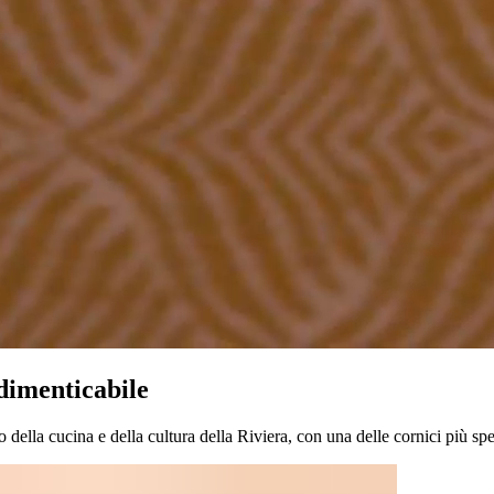
‌ ‌​‌ ‍‌‌ ​​‌‍‌‌​ ‌‌‍‍​‌‍ ‌ ‌​‌‍‌‌‌‍ ​‌‌​ ‌‍‍‌‌ ‌​‌‍‌‌‌‌​​‌‍​‌‌‍‌ ‌‍‌‌​‍‌‍‌ ​​‌‍​‌‌ ‌​‌‍‍​​ ‌‌ ​​‌‍​‌‌‍‌ ‌‍‌‌‌​​‍‌ ‌‌‌‍‍‌‌‍ ​‌‍‌​‌‍‌‌‌ ​‍​‍‌‌​ ‌‌‌​​‍‌‌ ‌‍‍ ‌‍‌‌‌ ‍‌​‍‌‌​ ​ ‌​‌​​‍‌‌​ ​ ‌​‌​​‍‌‌​ ​‍​ ​‍​ ‌‍‌‍​‌​ ‍‌​ ‌​‌‍​‍​ ​‍‌‍​‍‌‍​ ​ ‌‌​ ‍​‌‍​‍​ ​​​‍‌‌​ ​‍​ ​‍​‍‌‌​ ‌‌‌​‌​​‍ ‍‌‍‍​‌‍‌‌‌‍​‌‌‍‌​‌‍‍‌‌‍ ‍‌‍‌ ​‍‌‍‌ ​​‌‍‌‌‌ ​‍‌ ​ ‌ ​​‌‍‌‌‌‍​ ‌ ‌​‌‍‍‌‌ ‌‍‌‍‌‌​ ‌‌ ​​‌ ‌‌‌‍​‍‌‍ ​‌‍‍‌‌ ​ ‌‍‍​‌‍‌‌‌‍‌​​‍​‍‌ ‌
‍‍‌‌‍‌​​ ‌​ ‌‍‌‍‌​‌‍‌‌‌‍​‌‌‍​‍​ ‌‌‌‍​‍​ ​‍​‍ ‌​ ​ ​ ‌ ​ ‌​​ ‍​​‍ ‌​ ‌​​ ‌ ‌‍‌‌​ ​​​‍ ‌‌‍​‌‌‍‌‍​ ​ ​ ​​​‍ ‌‌‍​‍​ ‌ ‌‍​ ​ ​ ​ ‌ ​ ​‍‌‍​‍​ ​‍‌‍‌​​ ​​​ ​‌‌‍​ ​ ‍ ‌ ‌​‌ ‍‌‌ ​​‌‍‌‌​ ‌‌‍‍​‌‍ ‌ ‌​‌‍‌‌‌‍ ​‌‌​ ‌‍‍‌‌ ‌​‌‍‌‌‌‌​​‌‍​‌‌‍‌ ‌‍‌‌​ ‍ ‌ ​​‌‍​‌‌ ‌​‌‍‍​​ ‌‌ ​​‌‍​‌‌‍‌ ‌‍‌‌‌​​‍‌ ‌‌‌‍‍‌‌‍ ​‌‍‌​‌‍‌‌‌ ​‍​‍‌‌​ ‌‌‌​​‍‌‌ ‌‍‍ ‌‍‌‌‌ ‍‌​‍‌‌​ ​ ‌​‌​​‍‌‌​ ​ ‌​‌​​‍‌‌​ ​‍​ ​‍​ ‌‍‌‍​‌​ ‍‌​ ‌​‌‍​‍​ ​‍‌‍​‍‌‍​ ​ ‌‌​ ‍​‌‍​‍​ ​​​‍‌‌​ ​‍​ ​‍​‍‌‌​ ‌‌‌​‌​​‍ ‍‌‍​‍‌‍ ‌‍‌​‌ ‍‌​ ‌‍​‍‌‍​‌‌ ​ ‌‍‌‌‌‌‌‌‌ ​‍‌‍ ​​ ‌‌‍‍​‌ ‌​‌ ‌​‌ ​​‌ ​ ​‍‌‌​ ​ ‌​​‌​‍‌‌​ ​‍‌​‌‍​‍‌‌​ ​‍‌​‌‍‌‍ ​​‍ ‌‌‍​‌‌‍ ‍‌‍‌​​‍ ‌‌ ​‍​‍ ‌‌‍‍​‌‍ ‌ ‌​‌‍‌‌‌‍ ​‌ ​ ​‍ ‌‌ ​ ‌ ‌​‌ ‌‌‌‍‌​‌‍‍‌‌‍ ​