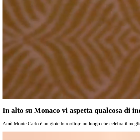
In alto su Monaco vi aspetta qualcosa di indimenticabile​​​​‌ ‍ ​‍​‍‌‍ ‌ ​‍‌‍‍‌‌‍‌ ‌‍‍‌‌‍ ‍​‍​‍​ ‍‍​‍​‍‌ ​ ‌‍​‌‌‍ ‍‌‍‍‌‌ ‌​‌ ‍‌​‍ ‍‌‍‍‌‌‍ ​‍​‍​‍ ​​‍​‍‌‍‍​‌ ​‍‌‍‌‌‌‍‌‍​‍​‍​ ‍‍​‍​‍‌‍‍​‌ ‌​‌ ‌​‌ ​​‌ ​ ​ ‍‍​‍ ​‍ ‌‍ ​​‍ ‌‌‍​‌‌‍ ‍‌‍‌​​‍ ‌‌ ​‍​‍ ‌‌‍‍​‌‍ ‌ ‌​‌‍‌‌‌‍ ​‌ ​ ​‍ ‌‌ ​ ‌ ‌​‌ ‌‌‌‍‌​‌‍‍‌‌‍ ​‍ ‍‌ ‌‍‌‍‌‌‌ ​‍‌‍​ ‌‍‌‌‌‍ ​​‍ ‍‌‍​‌‌ ​​‌ ​​​‍ ‌‍‍‌‌‍ ‍‌ ‌​‌‍‌‌‌‍ ‍‌ ‌​​‍ ‌‍‌‌‌‍‌​‌‍‍‌‌ ‌​​‍ ‌‍ ‌‌‍ ‌‍‌​‌‍‌‌​ ‌‌ ​​‌ ​‍‌‍‌‌‌ ​ ‌‍‌‌‌‍ ‍‌ ‌​‌‍​‌‌ ‌​‌‍‍‌‌‍ ‌‍ ‍​ ‍ ‌‍‍‌‌‍‌​​ ‌​ ‌‍‌‍‌​‌‍‌‌‌‍​‌‌‍​‍​ ‌‌‌‍​‍​ ​‍​‍ ‌​ ​ ​ ‌ ​ ‌​​ ‍​​‍ ‌​ ‌​​ ‌ ‌‍‌‌​ ​​​‍ ‌‌‍​‌‌‍‌‍​ ​ ​ ​​​‍ ‌‌‍​‍​ ‌ ‌‍​ ​ ​ ​ ‌ ​ ​‍‌‍​‍​ ​‍‌‍‌​​ ​​​ ​‌‌‍​ ​ ‍ ‌ ‌​‌ ‍‌‌ ​​‌‍‌‌​ ‌‌‍‍​‌‍ ‌ ‌​‌‍‌‌‌‍ ​‌‌​ ‌‍‍‌‌ ‌​‌‍‌‌‌‌​​‌‍​‌‌‍‌ ‌‍‌‌​ ‍ ‌ ​​‌‍​‌‌ ‌​‌‍‍​​ ‌‌ ​​‌‍​‌‌‍‌ ‌‍‌‌‌​​‍‌ ‌‌‌‍‍‌‌‍ ​‌‍‌​‌‍‌‌‌ ​‍​‍‌‌​ ‌‌‌​​‍‌‌ ‌‍‍ ‌‍‌‌‌ ‍‌​‍‌‌​ ​ ‌​‌​​‍‌‌​ ​ ‌​‌​​‍‌‌​ ​‍​ ​‍​ ‌‍‌‍​‌​ ‍‌​ ‌​‌‍​‍​ ​‍‌‍​‍‌‍​ ​ ‌‌​ ‍​‌‍​‍​ ​​​‍‌‌​ ​‍​ ​‍​‍‌‌​ ‌‌‌​‌​​‍ ‍‌‍‍​‌‍‌‌‌‍​‌‌‍‌​‌‍‍‌‌‍ ‍‌‍‌ ​ ‌‍​‍‌‍​‌‌ ​ ‌‍‌‌‌‌‌‌‌ ​‍‌‍ ​​ ‌‌‍‍​‌ ‌​‌ ‌​‌ ​​‌ ​ ​‍‌‌​ ​ ‌​​‌​‍‌‌​ ​‍‌​‌‍​‍‌‌​ ​‍‌​‌‍‌‍ ​​‍ ‌‌‍​‌‌‍ ‍‌‍‌​​‍ ‌‌ ​‍​‍ ‌‌‍‍​‌‍ ‌ ‌​‌‍‌‌‌‍ ​‌ ​ ​‍ ‌‌ ​ ‌ ‌​‌ ‌‌‌‍‌​‌‍‍‌‌‍ ​‍ ‍‌ ‌‍‌‍‌‌‌ ​‍‌‍​ ‌‍‌‌‌‍ ​​‍ ‍‌‍​‌‌ ​​‌ ​​​‍‌‍‌‍‍‌‌‍‌​​ ‌​ ‌‍‌‍‌​‌‍‌‌‌‍​‌‌‍​‍​ ‌‌‌‍​‍​ ​‍​‍ ‌​ ​ ​ ‌ ​ ‌​​ ‍​​‍ ‌​ ‌​​ ‌ ‌‍‌‌​ ​​​‍ ‌‌‍​‌‌‍‌‍​ ​ ​ ​​​‍ ‌‌‍​‍​ ‌ ‌‍​ ​ ​ ​ ‌ ​ ​‍‌‍​‍​ ​‍‌‍‌​​ ​​​ ​‌‌‍​ ​‍‌‍
Amù Monte Carlo è un gioiello rooftop: un luogo che celebra il meglio della cucina e della cultura della Riviera, con una delle cornici più spettacolari del Principato. Ogni visita è un appuntamento da ricordare.​​​​‌ ‍ ​‍​‍‌‍ ‌ ​‍‌‍‍‌‌‍‌ ‌‍‍‌‌‍ ‍​‍​‍​ ‍‍​‍​‍‌ ​ ‌‍​‌‌‍ ‍‌‍‍‌‌ ‌​‌ ‍‌​‍ ‍‌‍‍‌‌‍ ​‍​‍​‍ ​​‍​‍‌‍‍​‌ ​‍‌‍‌‌‌‍‌‍​‍​‍​ ‍‍​‍​‍‌‍‍​‌ ‌​‌ ‌​‌ ​​‌ ​ ​ ‍‍​‍ ​‍ ‌‍ ​​‍ ‌‌‍​‌‌‍ ‍‌‍‌​​‍ ‌‌ ​‍​‍ ‌‌‍‍​‌‍ ‌ ‌​‌‍‌‌‌‍ ​‌ ​ ​‍ ‌‌ ​ ‌ ‌​‌ ‌‌‌‍‌​‌‍‍‌‌‍ ​‍ ‍‌ ‌‍‌‍‌‌‌ ​‍‌‍​ ‌‍‌‌‌‍ ​​‍ ‍‌‍​‌‌ ​​‌ ​​​‍ ‌‍‍‌‌‍ ‍‌ ‌​‌‍‌‌‌‍ ‍‌ ‌​​‍ ‌‍‌‌‌‍‌​‌‍‍‌‌ ‌​​‍ ‌‍ ‌‌‍ ‌‍‌​‌‍‌‌​ ‌‌ ​​‌ ​‍‌‍‌‌‌ ​ ‌‍‌‌‌‍ ‍‌ ‌​‌‍​‌‌ ‌​‌‍‍‌‌‍ ‌‍ ‍​ ‍ ‌