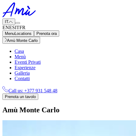
IT
EN
ES
IT
FR
Menu
Locations
Prenota ora
Amù Monte Carlo
Casa
Menù
Eventi Privati
Esperienze
Galleria
Contatti
Call us:
+377 931 548 48
Prenota un tavolo
Amù Monte Carlo​​​​‌ ‍ ​‍​‍‌‍ ‌ ​‍‌‍‍‌‌‍‌ ‌‍‍‌‌‍ ‍​‍​‍​ ‍‍​‍​‍‌ ​ ‌‍​‌‌‍ ‍‌‍‍‌‌ ‌​‌ ‍‌​‍ ‍‌‍‍‌‌‍ ​‍​‍​‍ ​​‍​‍‌‍‍​‌ ​‍‌‍‌‌‌‍‌‍​‍​‍​ ‍‍​‍​‍‌‍‍​‌ ‌​‌ ‌​‌ ​​‌ ​ ​ ‍‍​‍ ​‍ ‌‍ ​​‍ ‌‌‍​‌‌‍ ‍‌‍‌​​‍ ‌‌ ​‍​‍ ‌‌‍‍​‌‍ ‌ ‌​‌‍‌‌‌‍ ​‌ ​ ​‍ ‌‌ ​ ‌ ‌​‌ ‌‌‌‍‌​‌‍‍‌‌‍ ​‍ ‍‌ ‌‍‌‍‌‌‌ ​‍‌‍​ ‌‍‌‌‌‍ ​​‍ ‍‌‍​‌‌ ​​‌ ​​​‍ ‌‍‍‌‌‍ ‍‌ ‌​‌‍‌‌‌‍ ‍‌ ‌​​‍ ‌‍‌‌‌‍‌​‌‍‍‌‌ ‌​​‍ ‌‍ ‌‌‍ ‌‍‌​‌‍‌‌​ ‌‌ ​​‌ ​‍‌‍‌‌‌ ​ ‌‍‌‌‌‍ ‍‌ ‌​‌‍​‌‌ ‌​‌‍‍‌‌‍ ‌‍ ‍​ ‍ ‌‍‍‌‌‍‌​​ ‌​ ‌‍‌‍‌​‌‍‌‌‌‍​‌‌‍​‍​ ‌‌‌‍​‍​ ​‍​‍ ‌​ ​ ​ ‌ ​ ‌​​ ‍​​‍ ‌​ ‌​​ ‌ ‌‍‌‌​ ​​​‍ ‌‌‍​‌‌‍‌‍​ ​ ​ ​​​‍ ‌‌‍​‍​ ‌ ‌‍​ ​ ​ ​ ‌ ​ ​‍‌‍​‍​ ​‍‌‍‌​​ ​​​ ​‌‌‍​ ​ ‍ ‌ ‌​‌ ‍‌‌ ​​‌‍‌‌​ ‌‌‍‍​‌‍ ‌ ‌​‌‍‌‌‌‍ ​‌‌​ ‌‍‍‌‌ ‌​‌‍‌‌‌‌​​‌‍​‌‌‍‌ ‌‍‌‌​ ‍ ‌ ​​‌‍​‌‌ ‌​‌‍‍​​ ‌‌ ​​‌‍​‌‌‍‌ ‌‍‌‌‌​​‍‌ ‌‌‌‍‍‌‌‍ ​‌‍‌​‌‍‌‌‌ ​‍​‍‌‌​ ‌‌‌​​‍‌‌ ‌‍‍ ‌‍‌‌‌ ‍‌​‍‌‌​ ​ ‌​‌​​‍‌‌​ ​ ‌​‌​​‍‌‌​ ​‍​ ​‍​ ‍‌​ ‌ ‌‍‌​​ ‌ ​ ​ ‌‍‌‌​ ​‍‌‍‌​​ ​‌‌‍​‌​ ‌‍​ ‌ ​‍‌‌​ ​‍​ ​‍​‍‌‌​ ‌‌‌​‌​​‍ ‍‌‍‍​‌‍‌‌‌‍​‌‌‍‌​‌‍‍‌‌‍ ‍‌‍‌ ​ ‌‍​‍‌‍​‌‌ ​ ‌‍‌‌‌‌‌‌‌ ​‍‌‍ ​​ ‌‌‍‍​‌ ‌​‌ ‌​‌ ​​‌ ​ ​‍‌‌​ ​ ‌​​‌​‍‌‌​ ​‍‌​‌‍​‍‌‌​ ​‍‌​‌‍‌‍ ​​‍ ‌‌‍​‌‌‍ ‍‌‍‌​​‍ ‌‌ ​‍​‍ ‌‌‍‍​‌‍ ‌ ‌​‌‍‌‌‌‍ ​‌ ​ ​‍ ‌‌ ​ ‌ ‌​‌ ‌‌‌‍‌​‌‍‍‌‌‍ ​‍ ‍‌ ‌‍‌‍‌‌‌ ​‍‌‍​ ‌‍‌‌‌‍ ​​‍ ‍‌‍​‌‌ ​​‌ ​​​‍‌‍‌‍‍‌‌‍‌​​ ‌​ ‌‍‌‍‌​‌‍‌‌‌‍​‌‌‍​‍​ ‌‌‌‍​‍​ ​‍​‍ ‌​ ​ ​ ‌ ​ ‌​​ ‍​​‍ ‌​ ‌​​ ‌ ‌‍‌‌​ ​​​‍ ‌‌‍​‌‌‍‌‍​ ​ ​ ​​​‍ ‌‌‍​‍​ ‌ ‌‍​ ​ ​ ​ ‌ ​ ​‍‌‍​‍​ ​‍‌‍‌​​ ​​​ ​‌‌‍​ ​‍‌‍‌ ‌​‌ ‍‌‌ ​​‌‍‌‌​ ‌‌‍‍​‌‍ ‌ ‌​‌‍‌‌‌‍ ​‌‌​ ‌‍‍‌‌ ‌​‌‍‌‌‌‌​​‌‍​‌‌‍‌ ‌‍‌‌​‍‌‍‌ ​​‌‍​‌‌ ‌​‌‍‍​​ ‌‌ ​​‌‍​‌‌‍‌ ‌‍‌‌‌​​‍‌ ‌‌‌‍‍‌‌‍ ​‌‍‌​‌‍‌‌‌ ​‍​‍‌‌​ ‌‌‌​​‍‌‌ ‌‍‍ ‌‍‌‌‌ ‍‌​‍‌‌​ ​ ‌​‌​​‍‌‌​ ​ ‌​‌​​‍‌‌​ ​‍​ ​‍​ ‍‌​ ‌ ‌‍‌​​ ‌ ​ ​ ‌‍‌‌​ ​‍‌‍‌​​ ​‌‌‍​‌​ ‌‍​ ‌ ​‍‌‌​ ​‍​ ​‍​‍‌‌​ ‌‌‌​‌​​‍ ‍‌‍‍​‌‍‌‌‌‍​‌‌‍‌​‌‍‍‌‌‍ ‍‌‍‌ ​‍‌‍‌ ​​‌‍‌‌‌ ​‍‌ ​ ‌ ​​‌‍‌‌‌‍​ ‌ ‌​‌‍‍‌‌ ‌‍‌‍‌‌​ ‌‌ ​​‌ ‌‌‌‍​‍‌‍ ​‌‍‍‌‌ ​ ‌‍‍​‌‍‌‌‌‍‌​​‍​‍‌ ‌